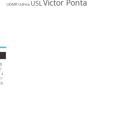
Victor Ponta
USL
UDMR
Udrea
D
7
14
21
28