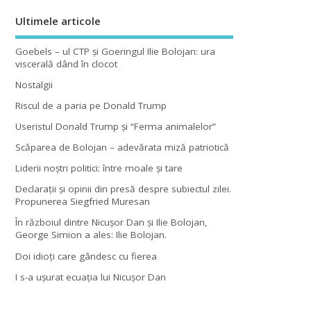
Ultimele articole
Goebels – ul CTP şi Goeringul Ilie Bolojan: ura
viscerală dând în clocot
Nostalgii
Riscul de a paria pe Donald Trump
Useristul Donald Trump şi “Ferma animalelor”
Scăparea de Bolojan – adevărata miză patriotică
Liderii noştri politici: între moale şi tare
Declaraţii şi opinii din presă despre subiectul zilei.
Propunerea Siegfried Muresan
În războiul dintre Nicuşor Dan şi Ilie Bolojan,
George Simion a ales: Ilie Bolojan.
Doi idioţi care gândesc cu fierea
I s-a uşurat ecuaţia lui Nicuşor Dan