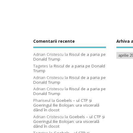
Comentarii recente
Arhiva a
Adrian Cristescu
la
Riscul de a paria pe
Donald Trump
Tagetes
la
Riscul de a paria pe Donald
Trump
Adrian Cristescu
la
Riscul de a paria pe
Donald Trump
Adrian Cristescu
la
Riscul de a paria pe
Donald Trump
Phariseul
la
Goebels – ul CTP şi
Goeringul Ilie Bolojan: ura viscerală
dând în clocot
Adrian Cristescu
la
Goebels – ul CTP şi
Goeringul Ilie Bolojan: ura viscerală
dând în clocot
Tagetes
la
Goebels – ul CTP şi