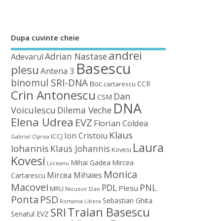
Dupa cuvinte cheie
andrei
Adrian Nastase
Adevarul
Basescu
plesu
Antena 3
binomul SRI-DNA
Boc
CCR
cartarescu
Crin Antonescu
Dan
CSM
DNA
Voiculescu
Dilema Veche
Elena Udrea
EVZ
Florian Coldea
Klaus
Ion Cristoiu
ICCJ
Gabriel Oprea
Laura
Iohannis
Klaus Johannis
Kovesi
Kovesi
Mihai Gadea
Mircea
Liiceanu
Monica
Mircea Mihaies
Cartarescu
Macovei
PDL
PNL
Plesu
MRU
Nicusor Dan
Ponta
PSD
Sebastian Ghita
Romania Libera
Traian Basescu
SRI
Senatul EVZ