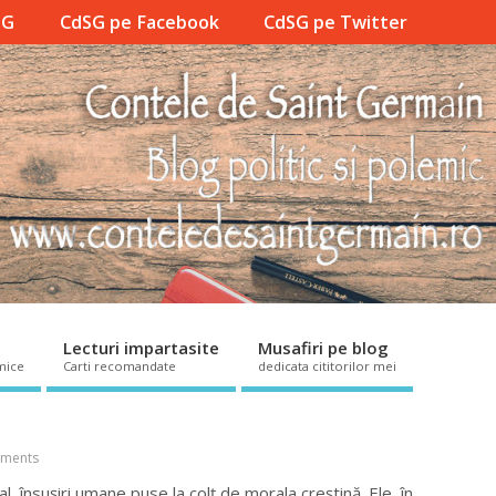
SG
CdSG pe Facebook
CdSG pe Twitter
Lecturi impartasite
Musafiri pe blog
mice
Carti recomandate
dedicata cititorilor mei
ments
, însușiri umane puse la colț de morala creștină. Ele, în