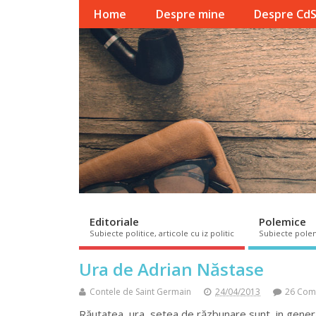
Home
Despre mine
Despre Cd
Editoriale
Polemice
Subiecte politice, articole cu iz politic
Subiecte pole
Ura de Adrian Năstase
Contele de Saint Germain
24/04/2013
26 Com
Răutatea, ura, setea de răzbunare sunt, in general