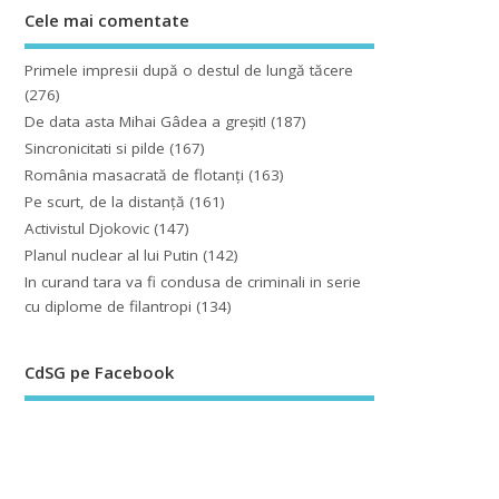
Cele mai comentate
Primele impresii după o destul de lungă tăcere
(276)
De data asta Mihai Gâdea a greşit!
(187)
Sincronicitati si pilde
(167)
România masacrată de flotanţi
(163)
Pe scurt, de la distanță
(161)
Activistul Djokovic
(147)
Planul nuclear al lui Putin
(142)
In curand tara va fi condusa de criminali in serie
cu diplome de filantropi
(134)
CdSG pe Facebook