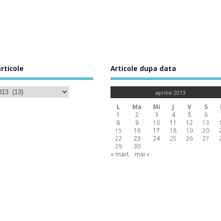
rticole
Articole dupa data
aprilie 2013
L
Ma
Mi
J
V
S
1
2
3
4
5
6
8
9
10
11
12
13
15
16
17
18
19
20
22
23
24
25
26
27
29
30
« mart.
mai »