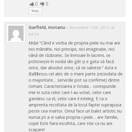
0
0
Reply
Garfield, motanu
-
decembrie 12th, 2012 at
04:59
Mda! “Când e vorba de propria piele nu mai are
nici mândrie, nici principii, nici imaginație, nici
vână de războinic. Se înmoaie în lacrimi, se
poticnește în nodul din gât și e gata să facă
orice, dar absolut orice, să se salveze.” Asta e
Ba$$escu cel ales de o mare parte (niciodata de
o majoritate… serviciile pot sa confirme) dintre
romani. Caracterizarea e totala… corespunde
mie in suta celor care l-au votat, celor care
gandesc ca el, celor care il inteleg. E ca o
amprenta recoltata de la locul faptei suprapusa
peste cea martor. Omul face un balet artistic nu
numai pt a-si salva propria-i piele… are familie,
copii! Este fiara incoltita, care stie ca nu are
scapare!