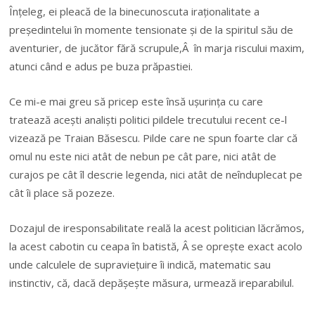
Înțeleg, ei pleacă de la binecunoscuta iraționalitate a
președintelui în momente tensionate și de la spiritul său de
aventurier, de jucător fără scrupule,Â în marja riscului maxim,
atunci când e adus pe buza prăpastiei.
Ce mi-e mai greu să pricep este însă ușurința cu care
tratează acești analiști politici pildele trecutului recent ce-l
vizează pe Traian Băsescu. Pilde care ne spun foarte clar că
omul nu este nici atât de nebun pe cât pare, nici atât de
curajos pe cât îl descrie legenda, nici atât de neînduplecat pe
cât îi place să pozeze.
Dozajul de iresponsabilitate reală la acest politician lăcrămos,
la acest cabotin cu ceapa în batistă, Â se oprește exact acolo
unde calculele de supraviețuire îi indică, matematic sau
instinctiv, că, dacă depășește măsura, urmează ireparabilul.