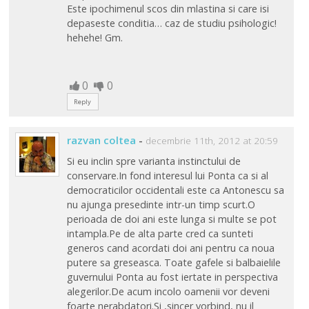
Este ipochimenul scos din mlastina si care isi
depaseste conditia… caz de studiu psihologic!
hehehe! Gm.
0
0
Reply
razvan coltea
-
decembrie 11th, 2012 at 20:59
Si eu inclin spre varianta instinctului de
conservare.In fond interesul lui Ponta ca si al
democraticilor occidentali este ca Antonescu sa
nu ajunga presedinte intr-un timp scurt.O
perioada de doi ani este lunga si multe se pot
intampla.Pe de alta parte cred ca sunteti
generos cand acordati doi ani pentru ca noua
putere sa greseasca. Toate gafele si balbaielile
guvernului Ponta au fost iertate in perspectiva
alegerilor.De acum incolo oamenii vor deveni
foarte nerabdatori.Si ,sincer vorbind, nu il