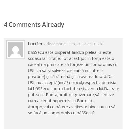
4 Comments Already
Lucifer
-
decembrie 13th, 2012 at 10:28
băSSecu este disperat fiindcă pielea lui este
scoasă la licitație.Tot acest joc în forță este o
cacealma prin care să forțeze un compromis cu
USL ca să-și salveze pielea(să nu intre la
pușcărie) și să rămână și cu averea furată.Dar
USL nu acceptă(încă?) trocul,respectiv demisia
lui băSSecu contra librtatea și averea lui.Dar s-ar
putea ca Ponta,orbit de guvernare,să cedeze
cum a cedat nepermis cu Barroso…
Apropo,voi ce părere aveți:este bine sau nu să
se facă un compromis cu băSSecu?