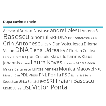
Dupa cuvinte cheie
andrei plesu
Adrian Nastase
Antena 3
Adevarul
Basescu
binomul SRI-DNA
Boc
CCR
cartarescu
Crin Antonescu
Dan Voiculescu
Dilema
CSM
DNA
Elena Udrea
EVZ
Veche
Florian Coldea
Klaus Iohannis
Klaus
Ion Cristoiu
ICCJ
Gabriel Oprea
Laura Kovesi
Johannis
Mihai Gadea
Kovesi
Liiceanu
Monica Macovei
Mircea Mihaies
Mircea Cartarescu
MRU
Ponta
PSD
PDL
PNL
Plesu
Nicusor Dan
Romania Libera
Traian Basescu
SRI
Sebastian Ghita
Senatul EVZ
Victor Ponta
USL
UDMR
Udrea