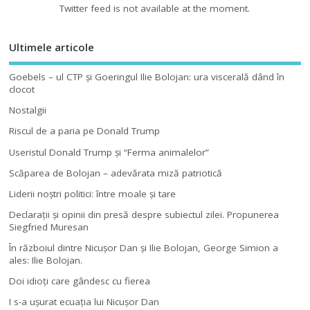
Twitter feed is not available at the moment.
Ultimele articole
Goebels – ul CTP şi Goeringul Ilie Bolojan: ura viscerală dând în
clocot
Nostalgii
Riscul de a paria pe Donald Trump
Useristul Donald Trump şi “Ferma animalelor”
Scăparea de Bolojan – adevărata miză patriotică
Liderii noştri politici: între moale şi tare
Declaraţii şi opinii din presă despre subiectul zilei. Propunerea
Siegfried Muresan
În războiul dintre Nicuşor Dan şi Ilie Bolojan, George Simion a
ales: Ilie Bolojan.
Doi idioţi care gândesc cu fierea
I s-a uşurat ecuaţia lui Nicuşor Dan