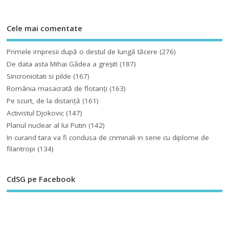
Cele mai comentate
Primele impresii după o destul de lungă tăcere
(276)
De data asta Mihai Gâdea a greşit!
(187)
Sincronicitati si pilde
(167)
România masacrată de flotanţi
(163)
Pe scurt, de la distanță
(161)
Activistul Djokovic
(147)
Planul nuclear al lui Putin
(142)
In curand tara va fi condusa de criminali in serie cu diplome de
filantropi
(134)
CdSG pe Facebook