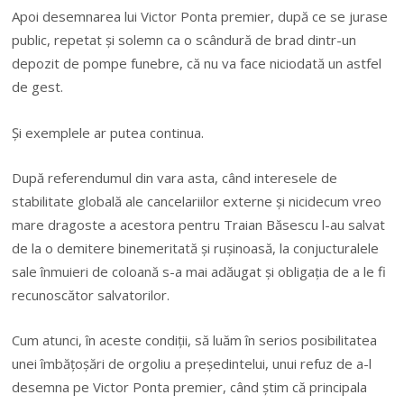
Apoi desemnarea lui Victor Ponta premier, după ce se jurase
public, repetat și solemn ca o scândură de brad dintr-un
depozit de pompe funebre, că nu va face niciodată un astfel
de gest.
Și exemplele ar putea continua.
După referendumul din vara asta, când interesele de
stabilitate globală ale cancelariilor externe și nicidecum vreo
mare dragoste a acestora pentru Traian Băsescu l-au salvat
de la o demitere binemeritată și rușinoasă, la conjucturalele
sale înmuieri de coloană s-a mai adăugat și obligația de a le fi
recunoscător salvatorilor.
Cum atunci, în aceste condiții, să luăm în serios posibilitatea
unei îmbățoșări de orgoliu a președintelui, unui refuz de a-l
desemna pe Victor Ponta premier, când știm că principala