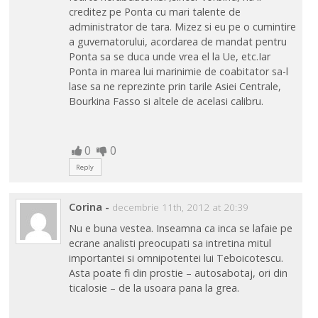
creditez pe Ponta cu mari talente de
administrator de tara. Mizez si eu pe o cumintire
a guvernatorului, acordarea de mandat pentru
Ponta sa se duca unde vrea el la Ue, etc.Iar
Ponta in marea lui marinimie de coabitator sa-l
lase sa ne reprezinte prin tarile Asiei Centrale,
Bourkina Fasso si altele de acelasi calibru.
0
0
Reply
Corina
-
decembrie 11th, 2012 at 20:39
Nu e buna vestea. Inseamna ca inca se lafaie pe
ecrane analisti preocupati sa intretina mitul
importantei si omnipotentei lui Teboicotescu.
Asta poate fi din prostie – autosabotaj, ori din
ticalosie – de la usoara pana la grea.