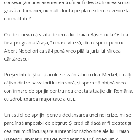
consecință a unei asemenea trufii ar fi destabilizarea și mai
gravă a României, nu mult dorita pe plan extern revenire la
normalitate?
Crede cineva că vizita de ieri a lui Traian Băsescu la Oslo a
fost programată așa, în mare viteză, din respect pentru
Albert Nobel ori ca să-i pună vreo pilă la juriu lui Mircea
Cărtărescu?
Președintele știa că acolo se va întâlni cu dna. Merkel, cu alți
câțiva dintre salvatorii lui din vară, și spera să obțină vreo
confirmare de sprijin pentru nou creata situație din România,
cu zdrobitoarea majoritate a USL.
Un astfel de sprijin, pentru declanșarea unei noi crize, mi se
pare însă imposibil de obținut. Și cred că dacă ar fi existat și
cea mai mică încurajare a intențiilor războinice ale lui Traian
Băsescu, aparatul său de propagandă ar fi speculat-o