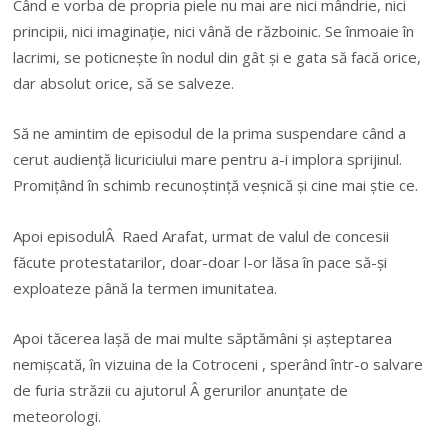
Când e vorba de propria piele nu mai are nici mândrie, nici
principii, nici imaginație, nici vână de războinic. Se înmoaie în
lacrimi, se poticnește în nodul din gât și e gata să facă orice,
dar absolut orice, să se salveze.
Să ne amintim de episodul de la prima suspendare când a
cerut audiență licuriciului mare pentru a-i implora sprijinul.
Promițând în schimb recunoștință veșnică și cine mai știe ce.
Apoi episodulÂ Raed Arafat, urmat de valul de concesii
făcute protestatarilor, doar-doar l-or lăsa în pace să-și
exploateze până la termen imunitatea.
Apoi tăcerea lașă de mai multe săptămâni și așteptarea
nemișcată, în vizuina de la Cotroceni , sperând într-o salvare
de furia străzii cu ajutorul Â gerurilor anunțate de
meteorologi.