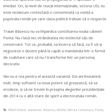
imediat. Ori, la nivel de reacții internaționale, victoria USL nu
este nicidecum contestată ci consemnată ca voință a
poporului român pe care clasa politică trebuie să o respecte.
Traian Băsescu nu va împiedica constituirea noului cabinet
Ponta. Nu-l lasă nici străinătatea nici instinctul său de
conservare. Tot ce, probabil, va încerca să facă, va fi să-și
negocieze o ducere până la capăt a mandatului într-o formă
de coabitare care să nu-l transforme într-un personaj
decorativ.
Nici nu e rea pentru el această variantă. Doi ani înseamnă
mult, timp suficient ca noua putere să greșească, să se
erodeze, și să ne trezim în preajma alegerilor prezidențiale
din 2014 cu o altă stare de spirit a electoratului român.
Albert Nobel
,
aventurier
,
Basescu
,
Merkel
,
Mircea Cartarescu
,
Ponta
,