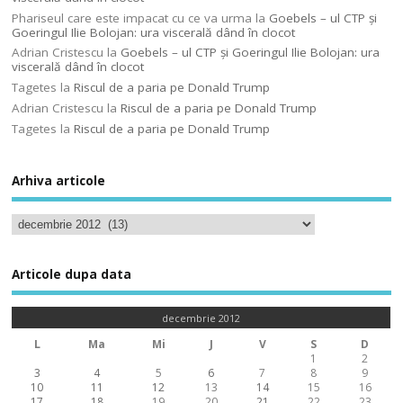
Phariseul care este impacat cu ce va urma
la
Goebels – ul CTP şi
Goeringul Ilie Bolojan: ura viscerală dând în clocot
Adrian Cristescu
la
Goebels – ul CTP şi Goeringul Ilie Bolojan: ura
viscerală dând în clocot
Tagetes
la
Riscul de a paria pe Donald Trump
Adrian Cristescu
la
Riscul de a paria pe Donald Trump
Tagetes
la
Riscul de a paria pe Donald Trump
Arhiva articole
Articole dupa data
decembrie 2012
L
Ma
Mi
J
V
S
D
1
2
3
4
5
6
7
8
9
10
11
12
13
14
15
16
17
18
19
20
21
22
23