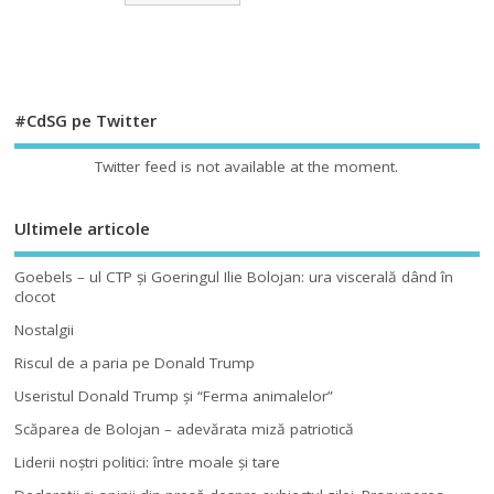
#CdSG pe Twitter
Twitter feed is not available at the moment.
Ultimele articole
Goebels – ul CTP şi Goeringul Ilie Bolojan: ura viscerală dând în
clocot
Nostalgii
Riscul de a paria pe Donald Trump
Useristul Donald Trump şi “Ferma animalelor”
Scăparea de Bolojan – adevărata miză patriotică
Liderii noştri politici: între moale şi tare