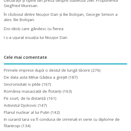
Declaraţii şi opinii din presă despre subiectul zilei. Propunerea
Siegfried Muresan
În războiul dintre Nicuşor Dan şi Ilie Bolojan, George Simion a
ales: Ilie Bolojan.
Doi idioţi care gândesc cu fierea
I s-a uşurat ecuaţia lui Nicuşor Dan
Cele mai comentate
Primele impresii după o destul de lungă tăcere
(276)
De data asta Mihai Gâdea a greşit!
(187)
Sincronicitati si pilde
(167)
România masacrată de flotanţi
(163)
Pe scurt, de la distanță
(161)
Activistul Djokovic
(147)
Planul nuclear al lui Putin
(142)
In curand tara va fi condusa de criminali in serie cu diplome de
filantropi
(134)