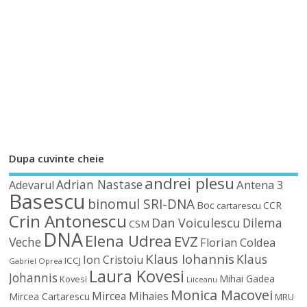
Dupa cuvinte cheie
andrei plesu
Adrian Nastase
Antena 3
Adevarul
Basescu
binomul SRI-DNA
Boc
CCR
cartarescu
Crin Antonescu
Dan Voiculescu
Dilema
CSM
DNA
Elena Udrea
EVZ
Veche
Florian Coldea
Klaus Iohannis
Klaus
Ion Cristoiu
ICCJ
Gabriel Oprea
Laura Kovesi
Johannis
Mihai Gadea
Kovesi
Liiceanu
Monica Macovei
Mircea Mihaies
Mircea Cartarescu
MRU