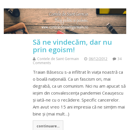
Să ne vindecăm, dar nu
prin egoism!
Contele de Saint Germain
06/12/2012
34
Comments
Traian Băsescu s-a infiltrat în viața noastră ca
o boală națională. Ca un fascism ori, mai
degrabă, ca un comunism. Nici nu am apucat să
ieșim din convalescența pandemiei Ceaușescu
și iată-ne cu o recădere. Specific cancerelor.
Am avut vreo 15 ani impresia că ne simțim mai
bine și (mai mult…)
continuare...