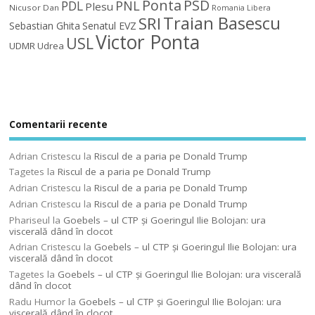
Ponta
PSD
PDL
PNL
Plesu
Nicusor Dan
Romania Libera
Traian Basescu
SRI
Sebastian Ghita
Senatul EVZ
Victor Ponta
USL
UDMR
Udrea
Comentarii recente
Adrian Cristescu
la
Riscul de a paria pe Donald Trump
Tagetes
la
Riscul de a paria pe Donald Trump
Adrian Cristescu
la
Riscul de a paria pe Donald Trump
Adrian Cristescu
la
Riscul de a paria pe Donald Trump
Phariseul
la
Goebels – ul CTP şi Goeringul Ilie Bolojan: ura
viscerală dând în clocot
Adrian Cristescu
la
Goebels – ul CTP şi Goeringul Ilie Bolojan: ura
viscerală dând în clocot
Tagetes
la
Goebels – ul CTP şi Goeringul Ilie Bolojan: ura viscerală
dând în clocot
Radu Humor
la
Goebels – ul CTP şi Goeringul Ilie Bolojan: ura
viscerală dând în clocot