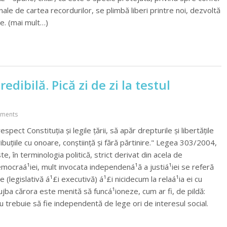
nale de cartea recordurilor, se plimbă liberi printre noi, dezvoltă
te. (mai mult…)
dibilă. Pică zi de zi la testul
ments
spect Constituția și legile țării, să apăr drepturile și libertățile
uțiile cu onoare, conștiință și fără părtinire." Legea 303/2004,
e, în terminologia politică, strict derivat din acela de
democraá¹­iei, mult invocata independená¹­ă a justiá¹­iei se referă
le (legislativă á¹£i executivă) á¹£i nicidecum la relaá¹­ia ei cu
lujba cărora este menită să funcá¹­ioneze, cum ar fi, de pildă:
 nu trebuie să fie independentă de lege ori de interesul social.