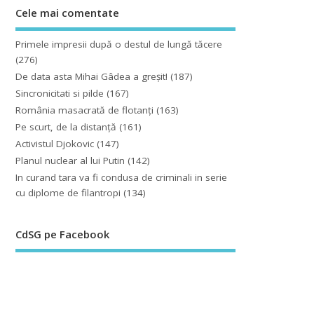
Cele mai comentate
Primele impresii după o destul de lungă tăcere
(276)
De data asta Mihai Gâdea a greşit!
(187)
Sincronicitati si pilde
(167)
România masacrată de flotanţi
(163)
Pe scurt, de la distanță
(161)
Activistul Djokovic
(147)
Planul nuclear al lui Putin
(142)
In curand tara va fi condusa de criminali in serie
cu diplome de filantropi
(134)
CdSG pe Facebook