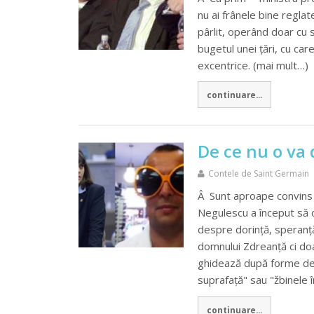
nu ai frânele bine reglate
pârlit, operând doar cu 
bugetul unei țări, cu car
excentrice. (mai mult…)
continuare...
De ce nu o va
Contele de Saint Germain
Â Sunt aproape convins 
Negulescu a început să 
despre dorință, speranță
domnului Zdreanță ci doar
ghidează după forme de 
suprafață" sau "žbinele 
continuare...