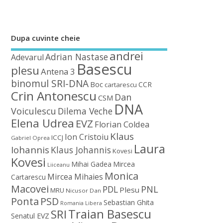
Dupa cuvinte cheie
andrei
Adrian Nastase
Adevarul
Basescu
plesu
Antena 3
binomul SRI-DNA
Boc
CCR
cartarescu
Crin Antonescu
Dan
CSM
DNA
Voiculescu
Dilema Veche
Elena Udrea
EVZ
Florian Coldea
Klaus
Ion Cristoiu
ICCJ
Gabriel Oprea
Laura
Iohannis
Klaus Johannis
Kovesi
Kovesi
Mihai Gadea
Mircea
Liiceanu
Monica
Mircea Mihaies
Cartarescu
Macovei
PDL
PNL
Plesu
MRU
Nicusor Dan
Ponta
PSD
Sebastian Ghita
Romania Libera
Traian Basescu
SRI
Senatul EVZ