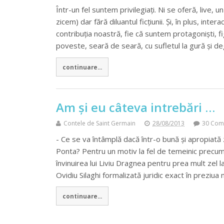
Într-un fel suntem privilegiați. Ni se oferă, live, 
zicem) dar fără diluantul ficțiunii. Și, în plus, int
contribuția noastră, fie că suntem protagoniști, fi
poveste, seară de seară, cu sufletul la gură și 
continuare...
Am și eu câteva intrebări …
Contele de Saint Germain
28/08/2013
30 Com
- Ce se va întâmplă dacă într-o bună și apropiată 
Ponta? Pentru un motiv la fel de temeinic precum
învinuirea lui Liviu Dragnea pentru prea mult zel
Ovidiu Silaghi formalizată juridic exact în preziua
continuare...