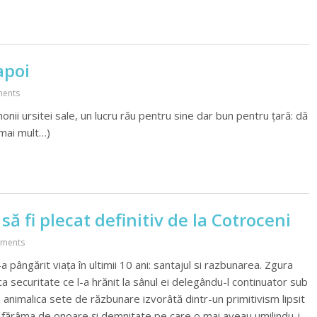
apoi
ents
nii ursitei sale, un lucru rău pentru sine dar bun pentru țară: dă
 (mai mult…)
să fi plecat definitiv de la Cotroceni
ments
pângărit viața în ultimii 10 ani: santajul si razbunarea. Zgura
a securitate ce l-a hrănit la sânul ei delegându-l continuator sub
i animalica sete de răzbunare izvorâtă dintr-un primitivism lipsit
e și fărâma de onoare și demnitate pe care o mai aveau umilindu-i,