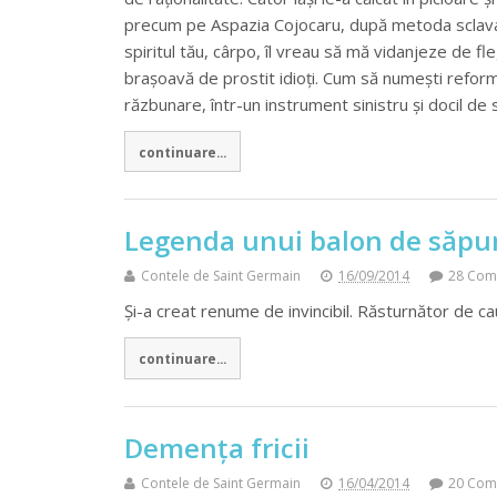
precum pe Aspazia Cojocaru, după metoda sclavag
spiritul tău, cârpo, îl vreau să mă vidanjeze de fl
brașoavă de prostit idioți. Cum să numești refor
răzbunare, într-un instrument sinistru și docil de s
continuare...
Legenda unui balon de săpu
Contele de Saint Germain
16/09/2014
28 Com
Și-a creat renume de invincibil. Răsturnător de c
continuare...
Demența fricii
Contele de Saint Germain
16/04/2014
20 Com