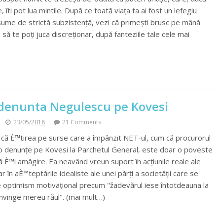
, îti pot lua mintile. După ce toată viața ta ai fost un lefegiu
sume de strictă subzistență, vezi că primești brusc pe mână
e să te poți juca discreționar, după fanteziile tale cele mai
 denunta Negulescu pe Kovesi
23/05/2018
21 Comments
că È™tirea pe surse care a împânzit NET-ul, cum că procurorul
o denunțe pe Kovesi la Parchetul General, este doar o poveste
 È™i amăgire. Ea neavând vreun suport în acțiunile reale ale
 în aÈ™teptările idealiste ale unei părți a societății care se
optimism motivațional precum "žadevărul iese întotdeauna la
învinge mereu răul". (mai mult…)