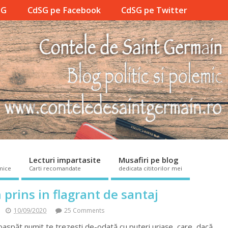
SG
CdSG pe Facebook
CdSG pe Twitter
Lecturi impartasite
Musafiri pe blog
mice
Carti recomandate
dedicata cititorilor mei
prins in flagrant de santaj
10/09/2020
25 Comments
oaspăt numit te trezești de-odată cu puteri uriașe, care, dacă