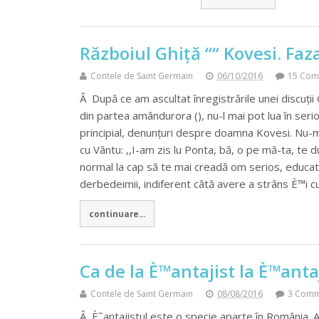
Războiul Ghiță ““ Kovesi. Faza
Contele de Saint Germain
06/10/2016
15 Com
Â După ce am ascultat înregistrările unei discuții 
din partea amândurora (), nu-l mai pot lua în ser
principial, denunțuri despre doamna Kovesi. Nu-mi
cu Vântu: ,,I-am zis lu Ponta, bă, o pe mă-ta, te d
normal la cap să te mai creadă om serios, educat,
derbedeimii, indiferent câtă avere a strâns È™i c
continuare...
Ca de la È™antajist la È™anta
Contele de Saint Germain
08/08/2016
3 Comm
Â È˜antajistul este o specie aparte în România. A