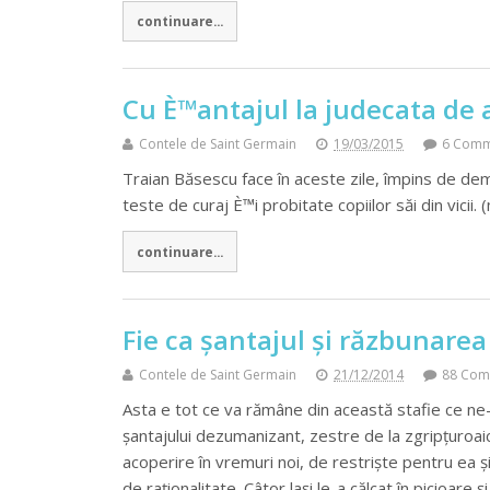
continuare...
Cu È™antajul la judecata de 
Contele de Saint Germain
19/03/2015
6 Comm
Traian Băsescu face în aceste zile, împins de demo
teste de curaj È™i probitate copiilor săi din vicii.
continuare...
Fie ca șantajul și răzbunarea 
Contele de Saint Germain
21/12/2014
88 Com
Asta e tot ce va rămâne din această stafie ce ne-a 
șantajului dezumanizant, zestre de la zgripțuroaic
acoperire în vremuri noi, de restriște pentru ea ș
de raționalitate. Câtor lași le-a călcat în picioar