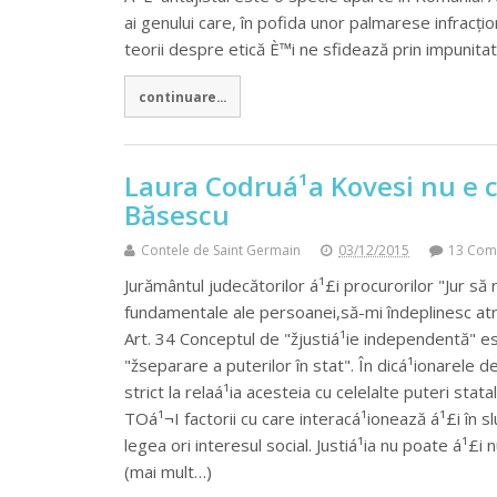
ai genului care, în pofida unor palmarese infracțio
teorii despre etică È™i ne sfidează prin impunita
continuare...
Laura Codruá¹­a Kovesi nu e cre
Băsescu
Contele de Saint Germain
03/12/2015
13 Com
Jurământul judecătorilor á¹£i procurorilor "Jur să re
fundamentale ale persoanei,să-mi îndeplinesc atrib
Art. 34 Conceptul de "žjustiá¹­ie independentă" est
"žseparare a puterilor în stat". În dicá¹­ionarele 
strict la relaá¹­ia acesteia cu celelalte puteri stata
TOá¹¬I factorii cu care interacá¹­ionează á¹£i în s
legea ori interesul social. Justiá¹­ia nu poate á¹£i
(mai mult…)