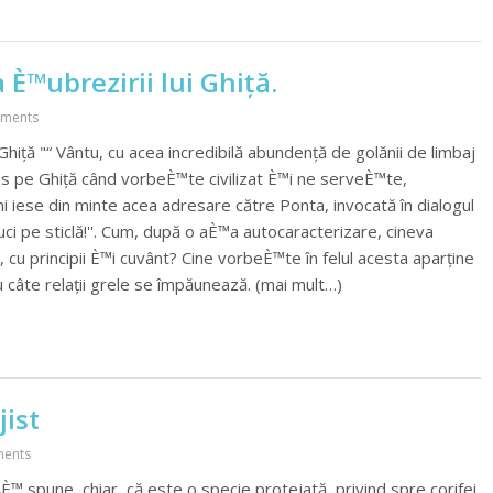
 È™ubrezirii lui Ghiță.
ments
Ghiță "“ Vântu, cu acea incredibilă abundență de golănii de limbaj
ios pe Ghiță când vorbeÈ™te civilizat È™i ne serveÈ™te,
 iese din minte acea adresare către Ponta, invocată în dialogul
uci pe sticlă!''. Cum, după o aÈ™a autocaracterizare, cineva
 cu principii È™i cuvânt? Cine vorbeÈ™te în felul acesta aparține
u câte relații grele se împăunează. (mai mult…)
jist
ents
È™ spune, chiar, că este o specie protejată, privind spre corifei