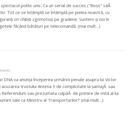
un spectacol politic unic. Ca un serial de succes ("Boss" săÂ
eractiv. Tot ce se întâmplă se întâmplă pe pielea noastră, cu
guranți ori chibiți zgomotoși pe gradene. Suntem și noi în
degetele făcând bătături pe telecomandă. (mai mult…)
ments
zi DNA va anunța începerea urmăririi penale asupra lui Victor
 acuzarea trustului Antena 3 de complicitate la șantajÂ sau
 la Referendum sau prezumata culpăÂ de primire de mită al lui
 numirii sale ca Ministru al Transporturilor? (mai mult…)