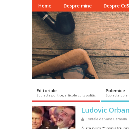
Home
Despre mine
Despre Cd
Editoriale
Polemice
Subiecte politice, articole cu iz politic
Subiecte pole
Ludovic Orban 
Contele de Saint Germain
Â Ca prim "“ ministru pr