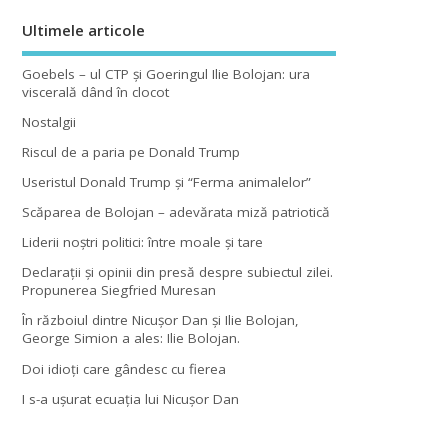
Ultimele articole
Goebels – ul CTP şi Goeringul Ilie Bolojan: ura
viscerală dând în clocot
Nostalgii
Riscul de a paria pe Donald Trump
Useristul Donald Trump şi “Ferma animalelor”
Scăparea de Bolojan – adevărata miză patriotică
Liderii noştri politici: între moale şi tare
Declaraţii şi opinii din presă despre subiectul zilei.
Propunerea Siegfried Muresan
În războiul dintre Nicuşor Dan şi Ilie Bolojan,
George Simion a ales: Ilie Bolojan.
Doi idioţi care gândesc cu fierea
I s-a uşurat ecuaţia lui Nicuşor Dan