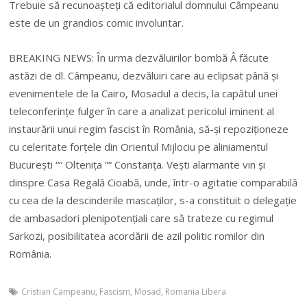
Trebuie să recunoașteți că editorialul domnului Câmpeanu
este de un grandios comic involuntar.
BREAKING NEWS: În urma dezvăluirilor bombă Â făcute
astăzi de dl. Câmpeanu, dezvăluiri care au eclipsat până și
evenimentele de la Cairo, Mosadul a decis, la capătul unei
teleconferințe fulger în care a analizat pericolul iminent al
instaurării unui regim fascist în România, să-și repoziționeze
cu celeritate forțele din Orientul Mijlociu pe aliniamentul
București ““ Oltenița ““ Constanța. Vești alarmante vin și
dinspre Casa Regală Cioabă, unde, într-o agitatie comparabilă
cu cea de la descinderile mascaților, s-a constituit o delegație
de ambasadori plenipotențiali care să trateze cu regimul
Sarkozi, posibilitatea acordării de azil politic romilor din
România.
Cristian Campeanu
,
Fascism
,
Mosad
,
Romania Libera