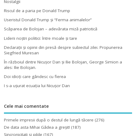
Nostalgii
Riscul de a paria pe Donald Trump
Useristul Donald Trump şi “Ferma animalelor”
Scăparea de Bolojan – adevărata miză patriotică
Liderii noştri politici: între moale şi tare
Declaraţii şi opinii din presă despre subiectul zilei. Propunerea
Siegfried Muresan
În războiul dintre Nicuşor Dan şi Ilie Bolojan, George Simion a
ales: Ilie Bolojan.
Doi idioţi care gândesc cu fierea
I s-a uşurat ecuaţia lui Nicuşor Dan
Cele mai comentate
Primele impresii după o destul de lungă tăcere
(276)
De data asta Mihai Gâdea a greşit!
(187)
Sincronicitati si pilde
(167)