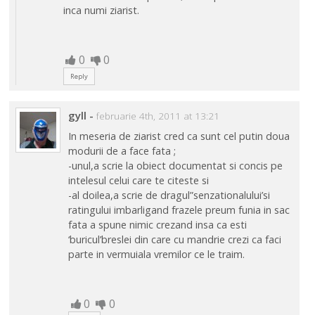
inca numi ziarist.
0
0
Reply
gyll
-
februarie 4th, 2011 at 13:21
In meseria de ziarist cred ca sunt cel putin doua
modurii de a face fata ;
-unul,a scrie la obiect documentat si concis pe
intelesul celui care te citeste si
-al doilea,a scrie de dragul”senzationalului’si
ratingului imbarligand frazele preum funia in sac
fata a spune nimic crezand insa ca esti
‘buricul’breslei din care cu mandrie crezi ca faci
parte in vermuiala vremilor ce le traim.
0
0