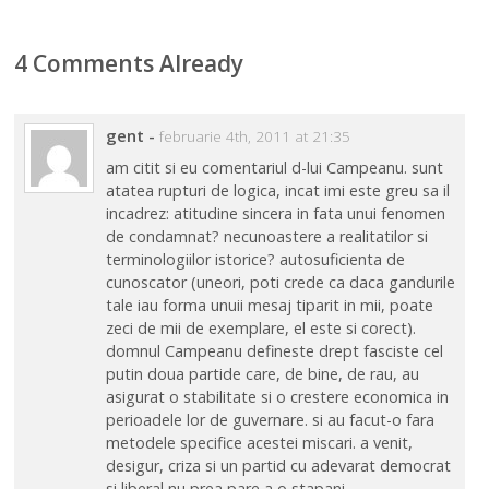
4 Comments Already
gent
-
februarie 4th, 2011 at 21:35
am citit si eu comentariul d-lui Campeanu. sunt
atatea rupturi de logica, incat imi este greu sa il
incadrez: atitudine sincera in fata unui fenomen
de condamnat? necunoastere a realitatilor si
terminologiilor istorice? autosuficienta de
cunoscator (uneori, poti crede ca daca gandurile
tale iau forma unuii mesaj tiparit in mii, poate
zeci de mii de exemplare, el este si corect).
domnul Campeanu defineste drept fasciste cel
putin doua partide care, de bine, de rau, au
asigurat o stabilitate si o crestere economica in
perioadele lor de guvernare. si au facut-o fara
metodele specifice acestei miscari. a venit,
desigur, criza si un partid cu adevarat democrat
si liberal nu prea pare a o stapani.