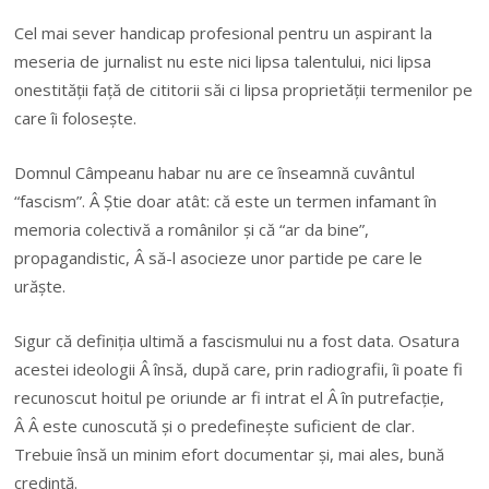
Cel mai sever handicap profesional pentru un aspirant la
meseria de jurnalist nu este nici lipsa talentului, nici lipsa
onestității față de cititorii săi ci lipsa proprietății termenilor pe
care îi folosește.
Domnul Câmpeanu habar nu are ce înseamnă cuvântul
“fascism”. Â Știe doar atât: că este un termen infamant în
memoria colectivă a românilor și că “ar da bine”,
propagandistic, Â să-l asocieze unor partide pe care le
urăște.
Sigur că definiția ultimă a fascismului nu a fost data. Osatura
acestei ideologii Â însă, după care, prin radiografii, îi poate fi
recunoscut hoitul pe oriunde ar fi intrat el Â în putrefacție,
Â Â este cunoscută și o predefinește suficient de clar.
Trebuie însă un minim efort documentar și, mai ales, bună
credință.