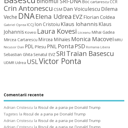
Basescu
binomul SRI-DNA
Boc
CCR
cartarescu
Crin Antonescu
Dan Voiculescu
Dilema
CSM
DNA
Elena Udrea
EVZ
Veche
Florian Coldea
Klaus Iohannis
Klaus
Ion Cristoiu
ICCJ
Gabriel Oprea
Laura Kovesi
Johannis
Mihai Gadea
Kovesi
Liiceanu
Monica Macovei
Mircea Mihaies
Mircea Cartarescu
MRU
Ponta
PSD
PDL
PNL
Plesu
Nicusor Dan
Romania Libera
Traian Basescu
SRI
Sebastian Ghita
Senatul EVZ
Victor Ponta
USL
UDMR
Udrea
Comentarii recente
Adrian Cristescu
la
Riscul de a paria pe Donald Trump
Tagetes
la
Riscul de a paria pe Donald Trump
Adrian Cristescu
la
Riscul de a paria pe Donald Trump
Adrian Cristescu
la
Riscul de a paria pe Donald Trump