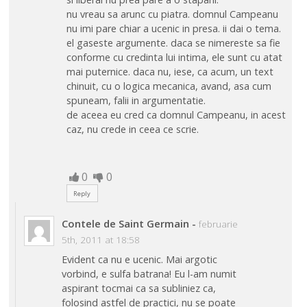
nu vreau sa arunc cu piatra. domnul Campeanu
nu imi pare chiar a ucenic in presa. ii dai o tema.
el gaseste argumente. daca se nimereste sa fie
conforme cu credinta lui intima, ele sunt cu atat
mai puternice. daca nu, iese, ca acum, un text
chinuit, cu o logica mecanica, avand, asa cum
spuneam, falii in argumentatie.
de aceea eu cred ca domnul Campeanu, in acest
caz, nu crede in ceea ce scrie.
0
0
Reply
Contele de Saint Germain
-
februarie
5th, 2011 at 18:58
Evident ca nu e ucenic. Mai argotic
vorbind, e sulfa batrana! Eu l-am numit
aspirant tocmai ca sa subliniez ca,
folosind astfel de practici, nu se poate