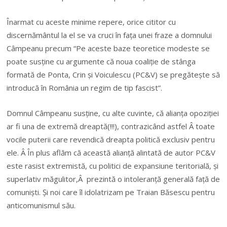
Înarmat cu aceste minime repere, orice cititor cu
discernământul la el se va cruci în fața unei fraze a domnului
Câmpeanu precum “Pe aceste baze teoretice modeste se
poate susține cu argumente că noua coaliție de stânga
formată de Ponta, Crin și Voiculescu (PC&V) se pregătește să
introducă în România un regim de tip fascist”.
Domnul Câmpeanu susține, cu alte cuvinte, că alianța opoziției
ar fi una de extremă dreaptă(!!!), contrazicând astfel Â toate
vocile puterii care revendică dreapta politică exclusiv pentru
ele. Â În plus aflăm că această alianță alintată de autor PC&V
este rasist extremistă, cu politici de expansiune teritorială, și
superlativ măgulitor,Â prezintă o intoleranță generală față de
comuniști. Și noi care îl idolatrizam pe Traian Băsescu pentru
anticomunismul său.