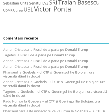
Traian Basescu
SRI
Sebastian Ghita
Senatul EVZ
Victor Ponta
USL
UDMR
Udrea
Comentarii recente
Adrian Cristescu
la
Riscul de a paria pe Donald Trump
Tagetes
la
Riscul de a paria pe Donald Trump
Adrian Cristescu
la
Riscul de a paria pe Donald Trump
Adrian Cristescu
la
Riscul de a paria pe Donald Trump
Phariseul
la
Goebels – ul CTP şi Goeringul Ilie Bolojan: ura
viscerală dând în clocot
Adrian Cristescu
la
Goebels – ul CTP şi Goeringul Ilie Bolojan: ura
viscerală dând în clocot
Tagetes
la
Goebels – ul CTP şi Goeringul Ilie Bolojan: ura viscerală
dând în clocot
Radu Humor
la
Goebels – ul CTP şi Goeringul Ilie Bolojan: ura
viscerală dând în clocot
Phariseul care este impacat cu ce va urma
la
Goebels – ul CTP şi