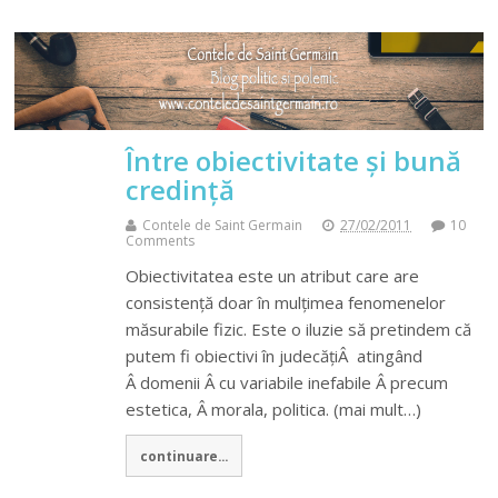
Între obiectivitate și bună
credință
Contele de Saint Germain
27/02/2011
10
Comments
Obiectivitatea este un atribut care are
consistență doar în mulțimea fenomenelor
măsurabile fizic. Este o iluzie să pretindem că
putem fi obiectivi în judecățiÂ atingând
Â domenii Â cu variabile inefabile Â precum
estetica, Â morala, politica. (mai mult…)
continuare...