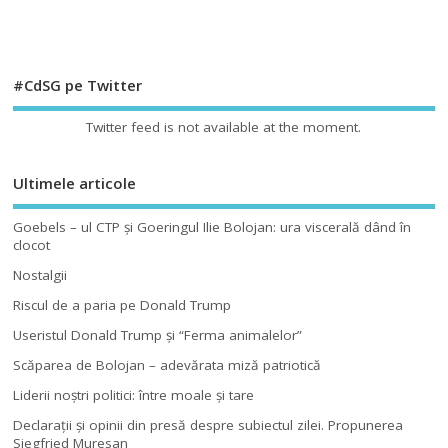
#CdSG pe Twitter
Twitter feed is not available at the moment.
Ultimele articole
Goebels – ul CTP şi Goeringul Ilie Bolojan: ura viscerală dând în
clocot
Nostalgii
Riscul de a paria pe Donald Trump
Useristul Donald Trump şi “Ferma animalelor”
Scăparea de Bolojan – adevărata miză patriotică
Liderii noştri politici: între moale şi tare
Declaraţii şi opinii din presă despre subiectul zilei. Propunerea
Siegfried Muresan