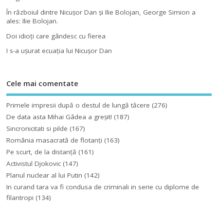
În războiul dintre Nicuşor Dan şi Ilie Bolojan, George Simion a
ales: Ilie Bolojan.
Doi idioţi care gândesc cu fierea
I s-a uşurat ecuaţia lui Nicuşor Dan
Cele mai comentate
Primele impresii după o destul de lungă tăcere
(276)
De data asta Mihai Gâdea a greşit!
(187)
Sincronicitati si pilde
(167)
România masacrată de flotanţi
(163)
Pe scurt, de la distanță
(161)
Activistul Djokovic
(147)
Planul nuclear al lui Putin
(142)
In curand tara va fi condusa de criminali in serie cu diplome de
filantropi
(134)