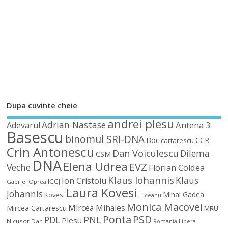
Dupa cuvinte cheie
andrei plesu
Adrian Nastase
Antena 3
Adevarul
Basescu
binomul SRI-DNA
Boc
CCR
cartarescu
Crin Antonescu
Dan Voiculescu
Dilema
CSM
DNA
Elena Udrea
EVZ
Veche
Florian Coldea
Klaus Iohannis
Klaus
Ion Cristoiu
ICCJ
Gabriel Oprea
Laura Kovesi
Johannis
Mihai Gadea
Kovesi
Liiceanu
Monica Macovei
Mircea Mihaies
Mircea Cartarescu
MRU
Ponta
PSD
PDL
PNL
Plesu
Nicusor Dan
Romania Libera