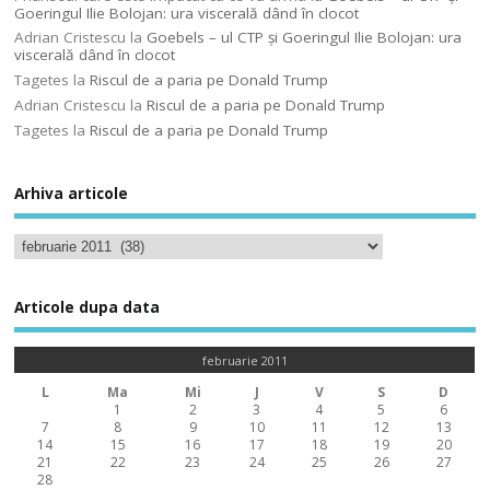
Goeringul Ilie Bolojan: ura viscerală dând în clocot
Adrian Cristescu
la
Goebels – ul CTP şi Goeringul Ilie Bolojan: ura
viscerală dând în clocot
Tagetes
la
Riscul de a paria pe Donald Trump
Adrian Cristescu
la
Riscul de a paria pe Donald Trump
Tagetes
la
Riscul de a paria pe Donald Trump
Arhiva articole
Articole dupa data
februarie 2011
L
Ma
Mi
J
V
S
D
1
2
3
4
5
6
7
8
9
10
11
12
13
14
15
16
17
18
19
20
21
22
23
24
25
26
27
28