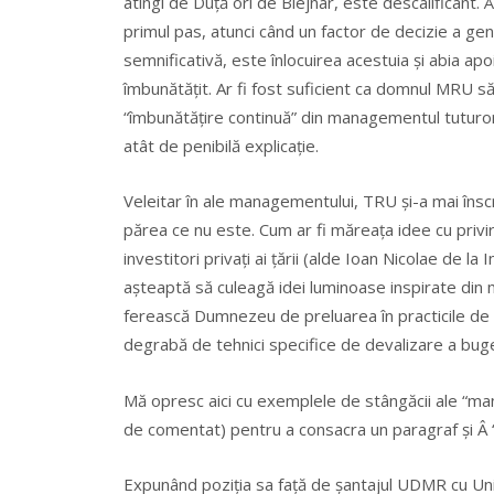
atingi de Duță ori de Blejnar, este descalificant.
primul pas, atunci când un factor de decizie a ge
semnificativă, este înlocuirea acestuia și abia apo
îmbunătățit. Ar fi fost suficient ca domnul MRU să
“îmbunătățire continuă” din managementul tuturor
atât de penibilă explicație.
Veleitar în ale managementului, TRU și-a mai înscr
părea ce nu este. Cum ar fi măreața idee cu privire
investitori privați ai țării (alde Ioan Nicolae de 
așteaptă să culeagă idei luminoase inspirate din mo
ferească Dumnezeu de preluarea în practicile de co
degrabă de tehnici specifice de devalizare a buge
Mă opresc aici cu exemplele de stângăcii ale “mana
de comentat) pentru a consacra un paragraf și Â 
Expunând poziția sa față de șantajul UDMR cu Un