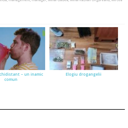
echidistant – un inamic
Elogiu drogangelii
comun