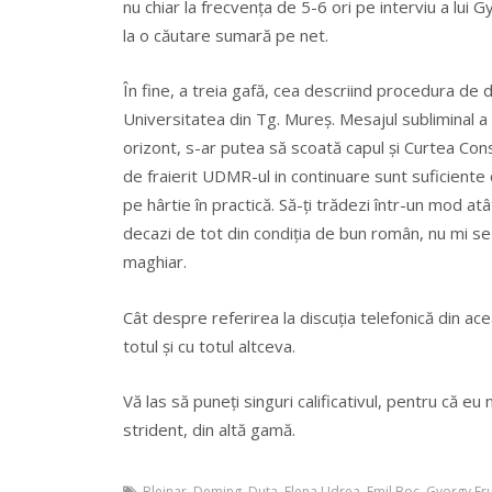
nu chiar la frecvența de 5-6 ori pe interviu a lui
la o căutare sumară pe net.
În fine, a treia gafă, cea descriind procedura de
Universitatea din Tg. Mureș. Mesajul subliminal a 
orizont, s-ar putea să scoată capul și Curtea Const
de fraierit UDMR-ul in continuare sunt suficient
pe hârtie în practică. Să-ți trădezi într-un mod at
decazi de tot din condiția de bun român, nu mi se
maghiar.
Cât despre referirea la discuția telefonică din ac
totul și cu totul altceva.
Vă las să puneți singuri calificativul, pentru că eu
strident, din altă gamă.
Blejnar
,
Deming
,
Duta
,
Elena Udrea
,
Emil Boc
,
Gyorgy Fr