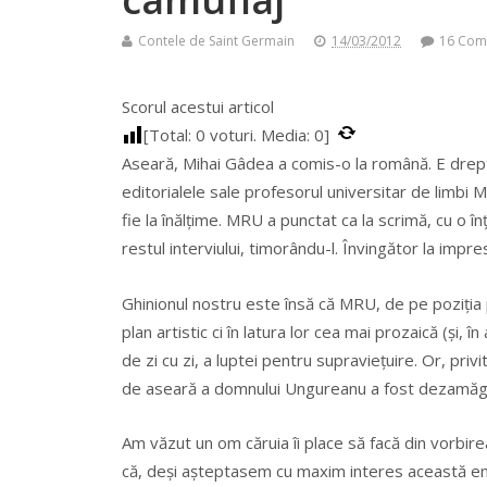
Contele de Saint Germain
14/03/2012
16 Com
Scorul acestui articol
[Total:
0
voturi. Media:
0
]
Aseară, Mihai Gâdea a comis-o la română. E drep
editorialele sale profesorul universitar de limbi 
fie la înălțime. MRU a punctat ca la scrimă, cu o î
restul interviului, timorându-l. Învingător la impre
Ghinionul nostru este însă că MRU, de pe poziția 
plan artistic ci în latura lor cea mai prozaică (și, 
de zi cu zi, a luptei pentru supraviețuire. Or, privi
de aseară a domnului Ungureanu a fost dezamăg
Am văzut un om căruia îi place să facă din vorbir
că, deși așteptasem cu maxim interes această em