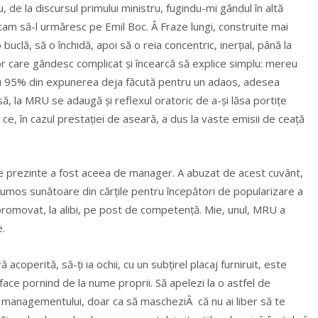
 de la discursul primului ministru, fugindu-mi gândul în altă
cam să-l urmăresc pe Emil Boc. Â Fraze lungi, construite mai
o buclă, să o închidă, apoi să o reia concentric, inerțial, până la
or care gândesc complicat și încearcă să explice simplu: mereu
iau 95% din expunerea deja făcută pentru un adaos, adesea
ă, la MRU se adaugă și reflexul oratoric de a-și lăsa portițe
ce, în cazul prestației de aseară, a dus la vaste emisii de ceață
 se prezinte a fost aceea de manager. A abuzat de acest cuvânt,
frumos sunătoare din cărțile pentru începători de popularizare a
romovat, la alibi, pe post de competență. Mie, unul, MRU a
.
operită, să-ți ia ochii, cu un subțirel placaj furniruit, este
ace pornind de la nume proprii. Să apelezi la o astfel de
ale managementului, doar ca să mascheziÂ că nu ai liber să te