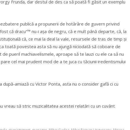
 Gyorgy Frunda, dar destul de des ca să poată fi găsit un exemplu
 dezbatere publică a propunerii de hotărâre de guvern privind
fost că dracu”™ nu-i așa de negru, că e mult până departe, că, la
ituțională că, ce mai la deal la vale, resursele de tras de timp și
e ca toată povestea asta să nu ajungă niciodată să coboare de
ât de pueril machiavelismele, aproape să te lauzi cu ele ca să nu
 pare cel mai prudent mod de a te juca cu tăciunii iredentismului
ea după-amiază cu Victor Ponta, asta nu o consider gafă ci cu
 nu vreau să stric muzicalitatea acestei relatări cu un cuvânt
unda
,
management
,
manager
,
Mihai Gadea
,
Mihai Razvan Ungureanu
,
Mircea