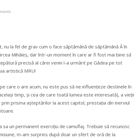
ments
t, nu la fel de grav cum o face săptămână de săptămână Â în
Mircea Mihăieș, dar într-un moment în care ar fi fost mai bine să
nțepătură precisă al cărei venin l-a urmărit pe Gâdea pe tot
sia artistică MRU!
pe care o are acum, nu este pus să ne influențeze destinele în
în același timp, și cea de care toată lumea este interesată), a vieții
t prin prisma așteptărilor la acest capitol, prestația din inerviul
itoare.
ea sa un permanent exercițiu de camuflaj. Trebuie să recunosc
isiune, m-am surprins după doar un sfert de oră de la