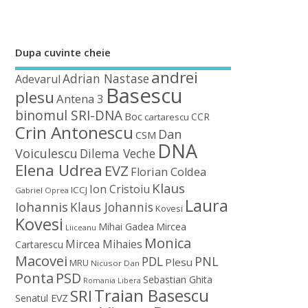
Dupa cuvinte cheie
andrei
Adrian Nastase
Adevarul
Basescu
plesu
Antena 3
binomul SRI-DNA
Boc
CCR
cartarescu
Crin Antonescu
Dan
CSM
DNA
Voiculescu
Dilema Veche
Elena Udrea
EVZ
Florian Coldea
Klaus
Ion Cristoiu
ICCJ
Gabriel Oprea
Laura
Iohannis
Klaus Johannis
Kovesi
Kovesi
Mihai Gadea
Mircea
Liiceanu
Monica
Mircea Mihaies
Cartarescu
Macovei
PDL
PNL
Plesu
MRU
Nicusor Dan
Ponta
PSD
Sebastian Ghita
Romania Libera
Traian Basescu
SRI
Senatul EVZ