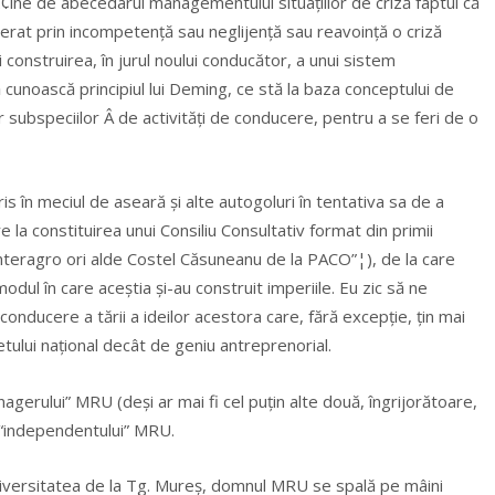
 Å¢ine de abecedarul managementului situațiilor de criză faptul că
nerat prin incompetență sau neglijență sau reavoință o criză
i construirea, în jurul noului conducător, a unui sistem
 cunoască principiul lui Deming, ce stă la baza conceptului de
 subspeciilor Â de activități de conducere, pentru a se feri de o
is în meciul de aseară și alte autogoluri în tentativa sa de a
 la constituirea unui Consiliu Consultativ format din primii
la Interagro ori alde Costel Căsuneanu de la PACO”¦), de la care
dul în care aceștia și-au construit imperiile. Eu zic să ne
nducere a tării a ideilor acestora care, fără excepție, țin mai
tului național decât de geniu antreprenorial.
gerului” MRU (deși ar mai fi cel puțin alte două, îngrijorătoare,
“independentului” MRU.
iversitatea de la Tg. Mureș, domnul MRU se spală pe mâini