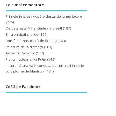
Cele mai comentate
Primele impresii după o destul de lungă tăcere
(276)
De data asta Mihai Gâdea a greşit!
(187)
Sincronicitati si pilde
(167)
România masacrată de flotanţi
(163)
Pe scurt, de la distanță
(161)
Activistul Djokovic
(147)
Planul nuclear al lui Putin
(142)
In curand tara va fi condusa de criminali in serie
cu diplome de filantropi
(134)
CdSG pe Facebook