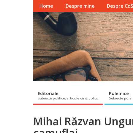
Home
Despre mine
Despre Cd
Editoriale
Polemice
Subiecte politice, articole cu iz politic
Subiecte pole
Mihai Răzvan Ungu
camuflaj