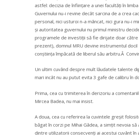
astfel: decizia de înființare a unei facultăți în lim
Guvernului nu-i revine decât sarcina de a crea cadr
personal, nici usturoi n-a mâncat, nici gura nu-i 
și autoritatea guvernului nu primul ministru decide
programele de investiții să fie dirijate doar către
prezent), domnul MRU devine instrumentul docil d
conștiința împăcată de liberul său arbitru.Â Con
Un ultim cuvând despre mult lăudatele talente 
mari incât nu au putut evita 3 gafe de calibru în d
Prima, cea cu trimiterea în derizoriu a comentar
Mircea Badea, nu mai insist.
A doua, cea cu referirea la cuvintele greșit folosi
băgat în corzi pe Mihai Gâdea, a simțit nevoia să 
dintre utilizatorii consecvenți ai acestui cuvânt 