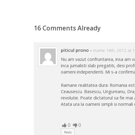
16 Comments Already
piticul prono
-
martie 18th, 2012 at 
Nu am vazut confruntarea, insa am va
inca jurnalisti slab pregatiti, desi pro
oameni independenti. Mi s-a confirmat
Ramane realitatea dura: Romania este c
Ceausescu. Basescu, Ungureanu, Dragoi,
revolutie. Poate dictatorul sa fie mai a
Atata ura la oameni simpli si normali
0
0
Reply