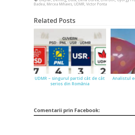
Badea
,
Mircea Mihaies
,
UDMR
,
Victor Ponta
Related Posts
UDMR – singurul partid cât de cât
Analistul 
serios din România
Comentarii prin Facebook: