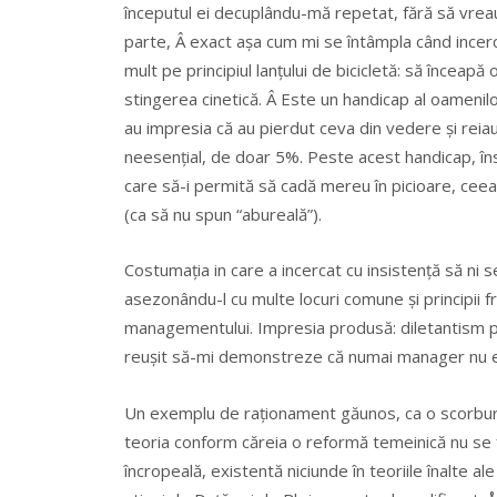
începutul ei decuplându-mă repetat, fără să vreau,
parte, Â exact așa cum mi se întâmpla când incer
mult pe principiul lanțului de bicicletă: să înceapă 
stingerea cinetică. Â Este un handicap al oamenil
au impresia că au pierdut ceva din vedere și re
neesențial, de doar 5%. Peste acest handicap, îns
care să-i permită să cadă mereu în picioare, ceea 
(ca să nu spun “abureală”).
Costumația in care a incercat cu insistență să ni
asezonându-l cu multe locuri comune și principii 
managementului. Impresia produsă: diletantism p
reușit să-mi demonstreze că numai manager nu e
Un exemplu de raționament găunos, ca o scorbură ac
teoria conform căreia o reformă temeinică nu se f
încropeală, existentă niciunde în teoriile înalte 