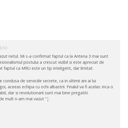
16:53
zut netul. Mi s-a confirmat faptul ca la Antena 3 mai sunt
fesionalismul postului a crescut vizibil si este apreciat de
 faptul ca MRU este un tip inteligent, dar limitat.
ondusa de serviciile secrete, ca in ultimii ani ai lui
 aceeas echipa cu ochi albastrii. Finalul va fi acelas: inca o
bil, dar si revolutionarii sunt mai bine pregatiti.
 de mult n-am mai vazut “¦.