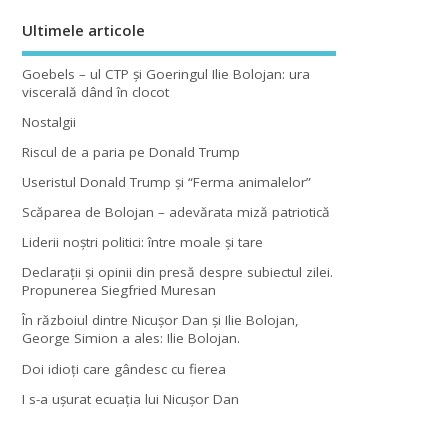
Ultimele articole
Goebels – ul CTP şi Goeringul Ilie Bolojan: ura
viscerală dând în clocot
Nostalgii
Riscul de a paria pe Donald Trump
Useristul Donald Trump şi “Ferma animalelor”
Scăparea de Bolojan – adevărata miză patriotică
Liderii noştri politici: între moale şi tare
Declaraţii şi opinii din presă despre subiectul zilei.
Propunerea Siegfried Muresan
În războiul dintre Nicuşor Dan şi Ilie Bolojan,
George Simion a ales: Ilie Bolojan.
Doi idioţi care gândesc cu fierea
I s-a uşurat ecuaţia lui Nicuşor Dan