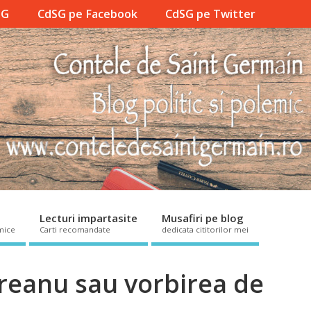
SG
CdSG pe Facebook
CdSG pe Twitter
Lecturi impartasite
Musafiri pe blog
mice
Carti recomandate
dedicata cititorilor mei
reanu sau vorbirea de