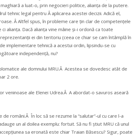
ba maghiară a luat-o, prin negocieri politice, alianța de la putere.
ul tehnic legal pentru Â aplicarea acestei decizii. Adică el,
miroase. Â Altfel spus, în probleme care țin clar de competențele
 ci alianța. Dacă alianța vine mâine și-i ordonă ca toate
 reprezentanții ei din teritoriu (ceea ce chiar se cam întâmplă în
e implementare tehnică a acestui ordin, lipsindu-se cu
vingătoare independență, nu?
diplomatice ale domnului MRU.Â Acestea se dovedesc atât de
oar 2 ore.
iilor veninoase ale Elenei Udrea.Â A abordat-o savuros aseară
te de români.Â În loc să se rezume la “salutar”-ul cu care l-a
adauge un al doilea exemplu: fortuit. Să nu fi știut MRU că unul
în accepțiunea sa eronată este chiar Traian Băsescu? Sigur, poate