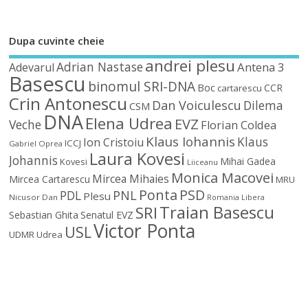
Dupa cuvinte cheie
andrei plesu
Adrian Nastase
Antena 3
Adevarul
Basescu
binomul SRI-DNA
Boc
CCR
cartarescu
Crin Antonescu
Dan Voiculescu
Dilema
CSM
DNA
Elena Udrea
EVZ
Veche
Florian Coldea
Klaus Iohannis
Klaus
Ion Cristoiu
ICCJ
Gabriel Oprea
Laura Kovesi
Johannis
Mihai Gadea
Kovesi
Liiceanu
Monica Macovei
Mircea Mihaies
Mircea Cartarescu
MRU
Ponta
PSD
PDL
PNL
Plesu
Nicusor Dan
Romania Libera
Traian Basescu
SRI
Sebastian Ghita
Senatul EVZ
Victor Ponta
USL
UDMR
Udrea