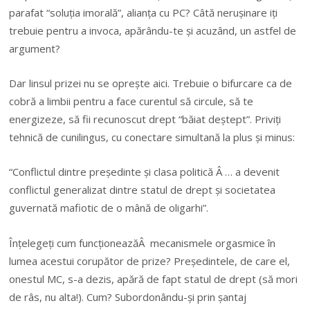
parafat “soluția imorală”, alianța cu PC? Câtă nerușinare iți
trebuie pentru a invoca, apărându-te și acuzând, un astfel de
argument?
Dar linsul prizei nu se oprește aici. Trebuie o bifurcare ca de
cobră a limbii pentru a face curentul să circule, să te
energizeze, să fii recunoscut drept “băiat deștept”. Priviți
tehnică de cunilingus, cu conectare simultană la plus și minus:
“Conflictul dintre președinte și clasa politică Â … a devenit
conflictul generalizat dintre statul de drept și societatea
guvernată mafiotic de o mână de oligarhi”.
Înțelegeți cum funcționeazăÂ mecanismele orgasmice în
lumea acestui corupător de prize? Președintele, de care el,
onestul MC, s-a dezis, apără de fapt statul de drept (să mori
de râs, nu alta!). Cum? Subordonându-și prin șantaj