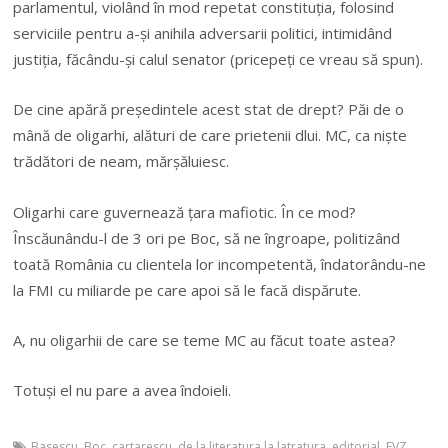
parlamentul, violând în mod repetat constituția, folosind
serviciile pentru a-și anihila adversarii politici, intimidând
justiția, făcându-și calul senator (pricepeți ce vreau să spun).
De cine apără președintele acest stat de drept? Păi de o
mână de oligarhi, alături de care prietenii dlui. MC, ca niște
trădători de neam, mărșăluiesc.
Oligarhi care guvernează țara mafiotic. În ce mod?
Înscăunându-l de 3 ori pe Boc, să ne îngroape, politizând
toată România cu clientela lor incompetentă, îndatorându-ne
la FMI cu miliarde pe care apoi să le facă dispărute.
A, nu oligarhii de care se teme MC au făcut toate astea?
Totuși el nu pare a avea îndoieli.
Basescu
,
Boc
,
cartarescu
,
de la literatura la latratura
,
editorial
,
EVZ