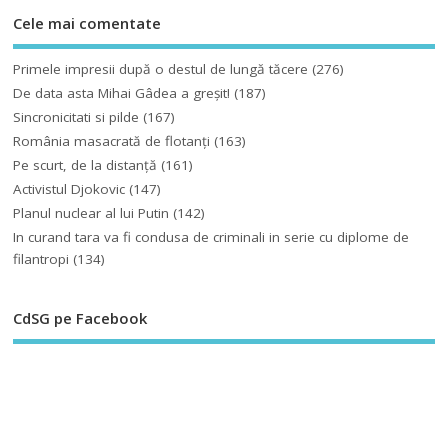
Cele mai comentate
Primele impresii după o destul de lungă tăcere
(276)
De data asta Mihai Gâdea a greşit!
(187)
Sincronicitati si pilde
(167)
România masacrată de flotanţi
(163)
Pe scurt, de la distanță
(161)
Activistul Djokovic
(147)
Planul nuclear al lui Putin
(142)
In curand tara va fi condusa de criminali in serie cu diplome de
filantropi
(134)
CdSG pe Facebook