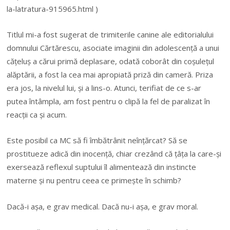
la-latratura-915965.html )
Titlul mi-a fost sugerat de trimiterile canine ale editorialului
domnului Cărtărescu, asociate imaginii din adolescență a unui
cățeluș a cărui primă deplasare, odată coborât din coșulețul
alăptării, a fost la cea mai apropiată priză din cameră. Priza
era jos, la nivelul lui, și a lins-o. Atunci, terifiat de ce s-ar
putea întâmpla, am fost pentru o clipă la fel de paralizat în
reacții ca și acum.
Este posibil ca MC să fi îmbătrânit neînțărcat? Să se
prostitueze adică din inocență, chiar crezând că țâța la care-și
exersează reflexul suptului îl alimentează din instincte
materne și nu pentru ceea ce primește în schimb?
Dacă-i așa, e grav medical. Dacă nu-i așa, e grav moral.