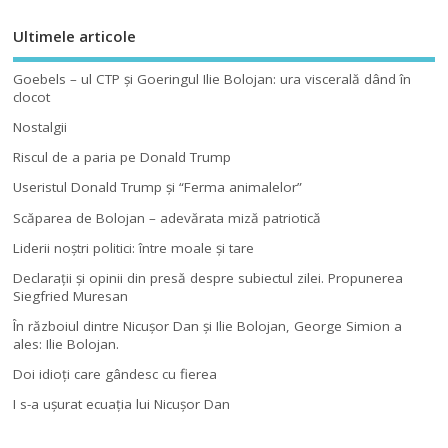
Ultimele articole
Goebels – ul CTP şi Goeringul Ilie Bolojan: ura viscerală dând în
clocot
Nostalgii
Riscul de a paria pe Donald Trump
Useristul Donald Trump şi “Ferma animalelor”
Scăparea de Bolojan – adevărata miză patriotică
Liderii noştri politici: între moale şi tare
Declaraţii şi opinii din presă despre subiectul zilei. Propunerea
Siegfried Muresan
În războiul dintre Nicuşor Dan şi Ilie Bolojan, George Simion a
ales: Ilie Bolojan.
Doi idioţi care gândesc cu fierea
I s-a uşurat ecuaţia lui Nicuşor Dan