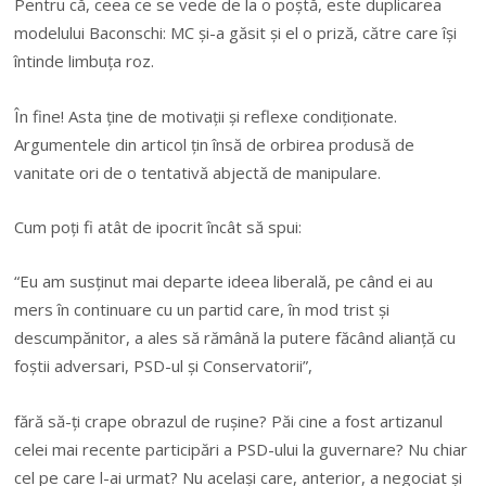
Pentru că, ceea ce se vede de la o poștă, este duplicarea
modelului Baconschi: MC și-a găsit și el o priză, către care își
întinde limbuța roz.
În fine! Asta ține de motivații și reflexe condiționate.
Argumentele din articol țin însă de orbirea produsă de
vanitate ori de o tentativă abjectă de manipulare.
Cum poți fi atât de ipocrit încât să spui:
“Eu am susținut mai departe ideea liberală, pe când ei au
mers în continuare cu un partid care, în mod trist și
descumpănitor, a ales să rămână la putere făcând alianță cu
foștii adversari, PSD-ul și Conservatorii”,
fără să-ți crape obrazul de rușine? Păi cine a fost artizanul
celei mai recente participări a PSD-ului la guvernare? Nu chiar
cel pe care l-ai urmat? Nu același care, anterior, a negociat și