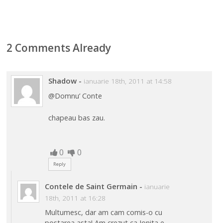
2 Comments Already
Shadow
-
ianuarie 18th, 2011 at 14:58
@Domnu’ Conte
chapeau bas zau.
0
0
Reply
Contele de Saint Germain
-
ianuarie
18th, 2011 at 16:28
Multumesc, dar am cam comis-o cu
postarea asta! Am crezut ca Ionita e