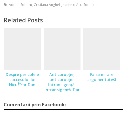
Adrian Sobaru
,
Cristiana Anghel
,
Jeanne d'Arc
,
Sorin Ionita
Related Posts
Despre pericolele
Anticorupție,
Falsa mirare
succesului lui
anticorupție.
argumentativă
NicuÈ™or Dan
Intransigență,
intransigență. Dar
cu Băsescu ce
faceți?
Comentarii prin Facebook: