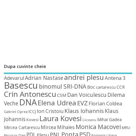
Dupa cuvinte cheie
andrei plesu
Adrian Nastase
Antena 3
Adevarul
Basescu
binomul SRI-DNA
Boc
CCR
cartarescu
Crin Antonescu
Dan Voiculescu
Dilema
CSM
DNA
Elena Udrea
EVZ
Veche
Florian Coldea
Klaus Iohannis
Klaus
Ion Cristoiu
ICCJ
Gabriel Oprea
Laura Kovesi
Johannis
Mihai Gadea
Kovesi
Liiceanu
Monica Macovei
Mircea Mihaies
Mircea Cartarescu
MRU
Ponta
PSD
PDL
PNL
Plesu
Nicusor Dan
Romania Libera