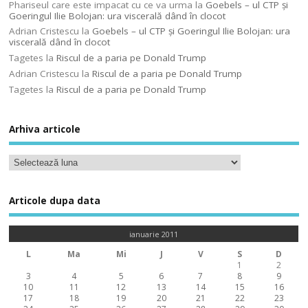
Phariseul care este impacat cu ce va urma
la
Goebels – ul CTP şi
Goeringul Ilie Bolojan: ura viscerală dând în clocot
Adrian Cristescu
la
Goebels – ul CTP şi Goeringul Ilie Bolojan: ura
viscerală dând în clocot
Tagetes
la
Riscul de a paria pe Donald Trump
Adrian Cristescu
la
Riscul de a paria pe Donald Trump
Tagetes
la
Riscul de a paria pe Donald Trump
Arhiva articole
Articole dupa data
ianuarie 2011
L
Ma
Mi
J
V
S
D
1
2
3
4
5
6
7
8
9
10
11
12
13
14
15
16
17
18
19
20
21
22
23