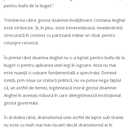
pentru leafa de la buget.”
Trimiterea către gestul doamnei învățătoare Cristiana Anghel
este străvezie. Și, în plus, este ireverențioasă, neadevărată,
strecurată în context cu partizană mânie ori doar pentru
rotunjire retorică.
În primul rând doamna Anghel nu s-a luptat pentru leafa de la
buget ci pentru aplicarea unei legi în vigoare. Asta nu mai
este nuanță ci culoare fundamentală a spectrului. Domnul
Ioniță, prin noua sa statură politică, nu va putea nega faptul
că, un astfel de temei, legitimează moral gestul doamnei
Anghel în aceeași măsură în care delegitimează instituțional
gestul guvernului.
În al doilea rând, dramatismul unei astfel de lupte sub tiranie
nu este cu mult mai mai riscant decât dramatismul ei în