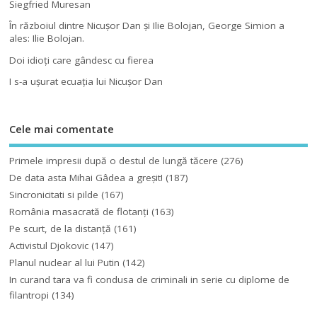
Siegfried Muresan
În războiul dintre Nicuşor Dan şi Ilie Bolojan, George Simion a
ales: Ilie Bolojan.
Doi idioţi care gândesc cu fierea
I s-a uşurat ecuaţia lui Nicuşor Dan
Cele mai comentate
Primele impresii după o destul de lungă tăcere
(276)
De data asta Mihai Gâdea a greşit!
(187)
Sincronicitati si pilde
(167)
România masacrată de flotanţi
(163)
Pe scurt, de la distanță
(161)
Activistul Djokovic
(147)
Planul nuclear al lui Putin
(142)
In curand tara va fi condusa de criminali in serie cu diplome de
filantropi
(134)