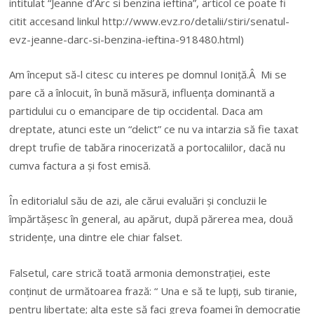
intitulat “Jeanne d’Arc si benzina ieftina”, articol ce poate fi
citit accesand linkul http://www.evz.ro/detalii/stiri/senatul-
evz-jeanne-darc-si-benzina-ieftina-918480.html)
Am început să-l citesc cu interes pe domnul Ioniță.Â Mi se
pare că a înlocuit, în bună măsură, influența dominantă a
partidului cu o emancipare de tip occidental. Daca am
dreptate, atunci este un “delict” ce nu va intarzia să fie taxat
drept trufie de tabăra rinocerizată a portocaliilor, dacă nu
cumva factura a și fost emisă.
În editorialul său de azi, ale cărui evaluări și concluzii le
împărtășesc în general, au apărut, după părerea mea, două
stridențe, una dintre ele chiar falset.
Falsetul, care strică toată armonia demonstrației, este
conținut de următoarea frază: “ Una e să te lupți, sub tiranie,
pentru libertate; alta este să faci greva foamei în democrație