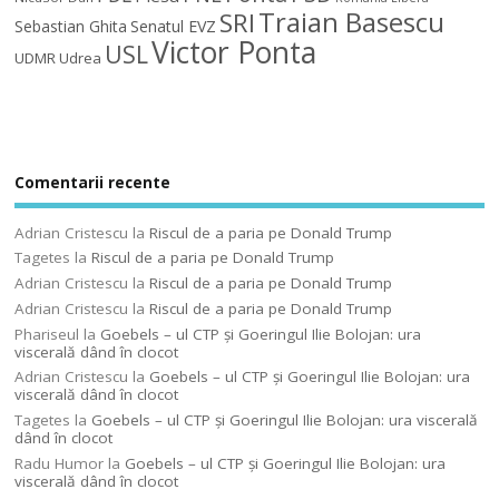
Traian Basescu
SRI
Sebastian Ghita
Senatul EVZ
Victor Ponta
USL
UDMR
Udrea
Comentarii recente
Adrian Cristescu
la
Riscul de a paria pe Donald Trump
Tagetes
la
Riscul de a paria pe Donald Trump
Adrian Cristescu
la
Riscul de a paria pe Donald Trump
Adrian Cristescu
la
Riscul de a paria pe Donald Trump
Phariseul
la
Goebels – ul CTP şi Goeringul Ilie Bolojan: ura
viscerală dând în clocot
Adrian Cristescu
la
Goebels – ul CTP şi Goeringul Ilie Bolojan: ura
viscerală dând în clocot
Tagetes
la
Goebels – ul CTP şi Goeringul Ilie Bolojan: ura viscerală
dând în clocot
Radu Humor
la
Goebels – ul CTP şi Goeringul Ilie Bolojan: ura
viscerală dând în clocot