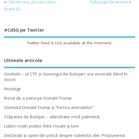
«
Criticilor mei, pe care cititu-i
Psihologul de serviciu
»
doare (2)
#CdSG pe Twitter
Twitter feed is not available at the moment.
Ultimele articole
Goebels – ul CTP şi Goeringul Ilie Bolojan: ura viscerală dând în
clocot
Nostalgii
Riscul de a paria pe Donald Trump
Useristul Donald Trump şi “Ferma animalelor”
Scăparea de Bolojan – adevărata miză patriotică
Liderii noştri politici: între moale şi tare
Declaraţii şi opinii din presă despre subiectul zilei. Propunerea