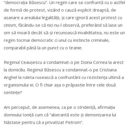
“democrația Băsescu”. Un regim care se confruntă cu o astfel
de formă de protest, vizând o cauză explicit dreaptă, de
asanare a arealului legalității, și care ignoră acest protest cu
cinism, făcându-se că nici nu-l observă, preferând să lase un
om să moară decât să-și recunoască invaliditatea, nu este un
regim tocmai democratic ci unul cu instincte criminale,
comparabil până la un punct cu o tiranie.
Regimul Ceaușescu a condamnat-o pe Doina Cornea la arest
la domiciliu. Regimul Băsescu a condamnat-o pe Cristiana
Anghel la ruleta rusească a confruntării cu rezistența ultimă a
organismului ei. O fi chiar așa o prăpastie între cele două
sentințe?
Am perceput, de asemenea, ca pe o stridență, afirmația
domnului Ioniță cum că “aberantă este și demonizarea lui
Năstase pentru că a privatizat Petrom”.