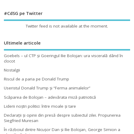
#CdSG pe Twitter
Twitter feed is not available at the moment.
Ultimele articole
Goebels – ul CTP şi Goeringul Ilie Bolojan: ura viscerală dând în
clocot
Nostalgii
Riscul de a paria pe Donald Trump
Useristul Donald Trump şi “Ferma animalelor”
Scăparea de Bolojan – adevărata miză patriotică
Liderii noştri politici: între moale şi tare
Declaraţii şi opinii din presă despre subiectul zilei. Propunerea
Siegfried Muresan
În războiul dintre Nicuşor Dan şi Ilie Bolojan, George Simion a