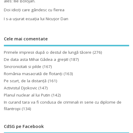
ales: Ilie Bolojan.
Doi idioţi care gândesc cu fierea
I s-a uşurat ecuaţia lui Nicuşor Dan
Cele mai comentate
Primele impresii după o destul de lungă tăcere
(276)
De data asta Mihai Gâdea a greşit!
(187)
Sincronicitati si pilde
(167)
România masacrată de flotanţi
(163)
Pe scurt, de la distanță
(161)
Activistul Djokovic
(147)
Planul nuclear al lui Putin
(142)
In curand tara va fi condusa de criminali in serie cu diplome de
filantropi
(134)
CdSG pe Facebook