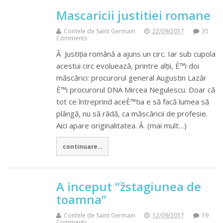
Mascaricii justitiei romane
Contele de Saint Germain
22/09/2017
35
Comments
Â Justiția română a ajuns un circ. Iar sub cupola
acestui circ evoluează, printre alții, È™i doi
măscărici: procurorul general Augustin Lazăr
È™i procurorul DNA Mircea Negulescu. Doar că
tot ce întreprind aceÈ™tia e să facă lumea să
plângă, nu să râdă, ca măscăricii de profesie.
Aici apare originalitatea. Â (mai mult…)
continuare...
A inceput “žstagiunea de
toamna”
Contele de Saint Germain
12/09/2017
19
Comments