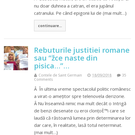
nu doar duhnea a catran, el era jupânul
catranului. Pe când epigonii lui de (mai mult…)
continuare...
Rebuturile justitiei romane
sau “žce naste din
pisica…”…
Contele de Saint Germain
18/09/2018
35
Comments
Â În ultima vreme spectacolul politic românesc
a virat-o amețitor spre telenovela derizorie.
Â Nu înseamnă nimic mai mult decât o Intrigă
de benzi desenate cu eroi clonțoÈ™i care se
laudă că răstoarnă lumea prin determinarea lor
dar care, în realitate, lasă totul neterminat.
(mai mult…)