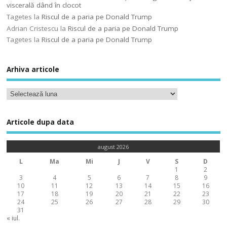
viscerală dând în clocot
Tagetes
la
Riscul de a paria pe Donald Trump
Adrian Cristescu
la
Riscul de a paria pe Donald Trump
Tagetes
la
Riscul de a paria pe Donald Trump
Arhiva articole
Articole dupa data
august 2026
L
Ma
Mi
J
V
S
D
1
2
3
4
5
6
7
8
9
10
11
12
13
14
15
16
17
18
19
20
21
22
23
24
25
26
27
28
29
30
31
« iul.