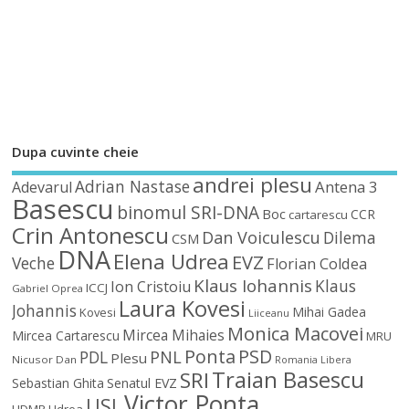
Dupa cuvinte cheie
andrei plesu
Adrian Nastase
Antena 3
Adevarul
Basescu
binomul SRI-DNA
Boc
CCR
cartarescu
Crin Antonescu
Dan Voiculescu
Dilema
CSM
DNA
Elena Udrea
EVZ
Veche
Florian Coldea
Klaus Iohannis
Klaus
Ion Cristoiu
ICCJ
Gabriel Oprea
Laura Kovesi
Johannis
Mihai Gadea
Kovesi
Liiceanu
Monica Macovei
Mircea Mihaies
Mircea Cartarescu
MRU
Ponta
PSD
PDL
PNL
Plesu
Nicusor Dan
Romania Libera
Traian Basescu
SRI
Sebastian Ghita
Senatul EVZ
Victor Ponta
USL