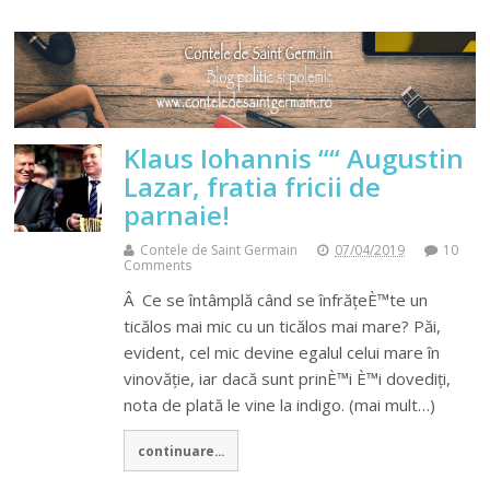
Klaus Iohannis ““ Augustin
Lazar, fratia fricii de
parnaie!
Contele de Saint Germain
07/04/2019
10
Comments
Â Ce se întâmplă când se înfrățeÈ™te un
ticălos mai mic cu un ticălos mai mare? Păi,
evident, cel mic devine egalul celui mare în
vinovăție, iar dacă sunt prinÈ™i È™i dovediți,
nota de plată le vine la indigo. (mai mult…)
continuare...