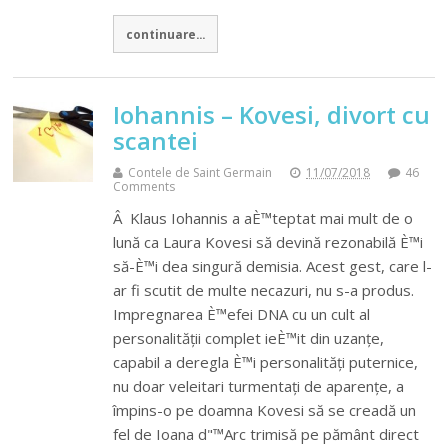
continuare...
Iohannis – Kovesi, divort cu
scantei
Contele de Saint Germain
11/07/2018
46
Comments
Â Klaus Iohannis a aÈ™teptat mai mult de o
lună ca Laura Kovesi să devină rezonabilă È™i
să-È™i dea singură demisia. Acest gest, care l-
ar fi scutit de multe necazuri, nu s-a produs.
Impregnarea È™efei DNA cu un cult al
personalității complet ieÈ™it din uzanțe,
capabil a deregla È™i personalități puternice,
nu doar veleitari turmentați de aparențe, a
împins-o pe doamna Kovesi să se creadă un
fel de Ioana d"™Arc trimisă pe pământ direct