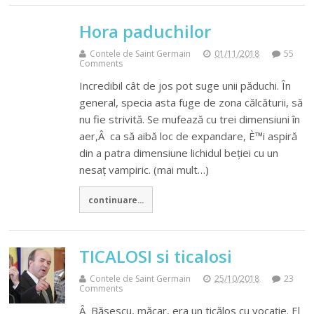
Hora paduchilor
Contele de Saint Germain
01/11/2018
55
Comments
Incredibil cât de jos pot suge unii păduchi. În
general, specia asta fuge de zona călcăturii, să
nu fie strivită. Se mufează cu trei dimensiuni în
aer,Â ca să aibă loc de expandare, È™i aspiră
din a patra dimensiune lichidul beției cu un
nesaț vampiric. (mai mult…)
continuare...
TICALOSI si ticalosi
Contele de Saint Germain
25/10/2018
23
Comments
Â Băsescu, măcar, era un ticălos cu vocație. El