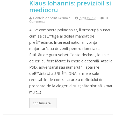
Klaus Iohannis: previzibil si
mediocru
Contele de Saint Germain
27/09/2017
31
Comments
Â Se comportă politicianist, îl preocupă numai
cum să câÈ™tige al doilea mandat de
preÈ™edinte. Interesul național, voința
majoritară, au devenit pentru domnia sa
futilități de gura sobei. Toate declarațiile sale
de ieri au fost făcute în cheie electorală. Atac la
PSD, adversarul său numărul 1, apărare
deÈ™ănțată a SRI È™i DNA, armele sale
redutabile de contracarare a deficitului de
procente de la alegeri al susținătorilor săi. (mai
mult…)
continuare...