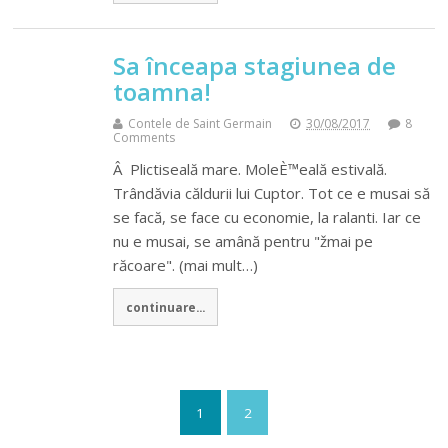
Sa înceapa stagiunea de
toamna!
Contele de Saint Germain
30/08/2017
8
Comments
Â Plictiseală mare. MoleÈ™eală estivală.
Trândăvia căldurii lui Cuptor. Tot ce e musai să
se facă, se face cu economie, la ralanti. Iar ce
nu e musai, se amână pentru "žmai pe
răcoare". (mai mult…)
continuare...
1
2