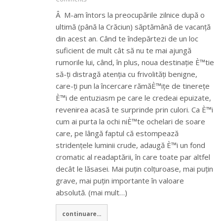
Â M-am întors la preocupările zilnice după o
ultimă (până la Crăciun) săptămână de vacanță
din acest an. Când te îndepărtezi de un loc
suficient de mult cât să nu te mai ajungă
rumorile lui, când, în plus, noua destinație È™tie
să-ți distragă atenția cu frivolități benigne,
care-ți pun la încercare rămăÈ™ițe de tinerețe
È™i de entuziasm pe care le credeai epuizate,
revenirea acasă te surprinde prin culori. Ca È™i
cum ai purta la ochi niÈ™te ochelari de soare
care, pe lângă faptul că estompează
stridențele luminii crude, adaugă È™i un fond
cromatic al readaptării, în care toate par altfel
decât le lăsasei. Mai puțin colțuroase, mai puțin
grave, mai puțin importante în valoare
absolută. (mai mult…)
continuare...