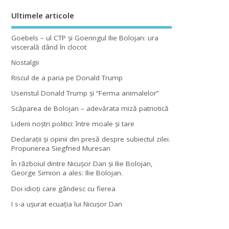
Ultimele articole
Goebels – ul CTP şi Goeringul Ilie Bolojan: ura
viscerală dând în clocot
Nostalgii
Riscul de a paria pe Donald Trump
Useristul Donald Trump şi “Ferma animalelor”
Scăparea de Bolojan – adevărata miză patriotică
Liderii noştri politici: între moale şi tare
Declaraţii şi opinii din presă despre subiectul zilei.
Propunerea Siegfried Muresan
În războiul dintre Nicuşor Dan şi Ilie Bolojan,
George Simion a ales: Ilie Bolojan.
Doi idioţi care gândesc cu fierea
I s-a uşurat ecuaţia lui Nicuşor Dan