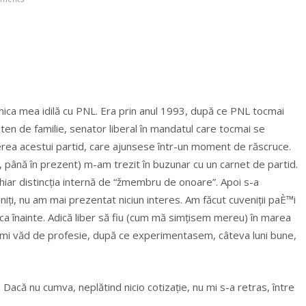
ica mea idilă cu PNL. Era prin anul 1993, după ce PNL tocmai
ten de familie, senator liberal în mandatul care tocmai se
rea acestui partid, care ajunsese într-un moment de răscruce.
 până în prezent) m-am trezit în buzunar cu un carnet de partid.
iar distincția internă de “žmembru de onoare”. Apoi s-a
iți, nu am mai prezentat niciun interes. Am făcut cuveniții paÈ™i
” ca înainte. Adică liber să fiu (cum mă simțisem mereu) în marea
r să-mi văd de profesie, după ce experimentasem, câteva luni bune,
acă nu cumva, neplătind nicio cotizație, nu mi s-a retras, între