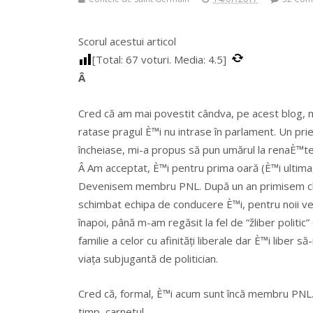
Scorul acestui articol
[Total:
67
voturi. Media:
4.5
]
Â
Cred că am mai povestit cândva, pe acest blog, m
ratase pragul È™i nu intrase în parlament. Un prie
încheiase, mi-a propus să pun umărul la renaÈ™te
Â Am acceptat, È™i pentru prima oară (È™i ultima,
Devenisem membru PNL.
După un an primisem ch
schimbat echipa de conducere È™i, pentru noii ven
înapoi, până m-am regăsit la fel de “žliber politic
familie a celor cu afinități liberale dar È™i libe
viața subjugantă de politician.
Cred că, formal, È™i acum sunt încă membru PNL. D
timp, carnetul.