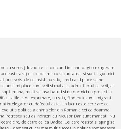
basme cu soros (dovada e ca din cand in cand bagi o exagerare
 aceeasi fraza) nici in basme cu securitatea, si sunt sigur, nici
 prin scris. de ce insisti nu stiu, cred ca iti place sa ne
e unul imi place cum scrii si mai ales admir faptul ca scrii, ai
e saptamana, multi se lasa batuti si nu duc nici un proiect la
cultatile ei de exprimare, nu stiu, fiind eu insumi imigrant
ai intelegator cu defectul asta. Un lucru este cert: are cei
In evolutia politica a animalelor din Romania cei ca doamna
na Petrescu sau as indrazni eu Nicusor Dan sunt mancati. Nu
 ceara circ, de catre cei ca Badea. Cei care rezista si ajung sa
liescu, oamenii cu cei mai mult succes in politica romaneasca.