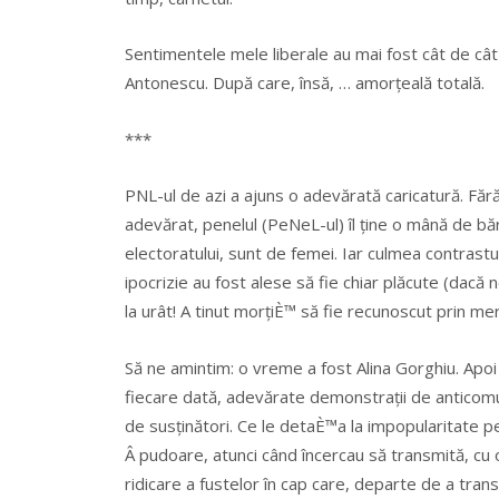
Sentimentele mele liberale au mai fost cât de cât
Antonescu. După care, însă, … amorțeală totală.
***
PNL-ul de azi a ajuns o adevărată caricatură. Făr
adevărat, penelul (PeNeL-ul) îl ține o mână de bărb
electoratului, sunt de femei. Iar culmea contrastul
ipocrizie au fost alese să fie chiar plăcute (dacă n
la urât! A tinut morțiÈ™ să fie recunoscut prin me
Să ne amintim: o vreme a fost Alina Gorghiu. Apoi 
fiecare dată, adevărate demonstrații de anticomu
de susținători. Ce le detaÈ™a la impopularitate 
Â pudoare, atunci când încercau să transmită, cu o
ridicare a fustelor în cap care, departe de a tra