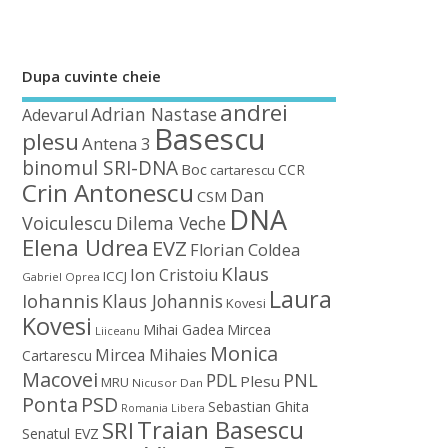
Dupa cuvinte cheie
andrei
Adrian Nastase
Adevarul
Basescu
plesu
Antena 3
binomul SRI-DNA
Boc
CCR
cartarescu
Crin Antonescu
Dan
CSM
DNA
Voiculescu
Dilema Veche
Elena Udrea
EVZ
Florian Coldea
Klaus
Ion Cristoiu
ICCJ
Gabriel Oprea
Laura
Iohannis
Klaus Johannis
Kovesi
Kovesi
Mihai Gadea
Mircea
Liiceanu
Monica
Mircea Mihaies
Cartarescu
Macovei
PDL
PNL
Plesu
MRU
Nicusor Dan
Ponta
PSD
Sebastian Ghita
Romania Libera
Traian Basescu
SRI
Senatul EVZ