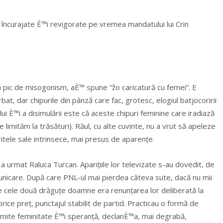
 încurajate È™i revigorate pe vremea mandatului lui Crin
ă pic de misogonism, aÈ™ spune “žo caricatură cu femei”. E
at, dar chipurile din pânză care fac, grotesc, elogiul batjocoririi
ui È™i a disimulării este că aceste chipuri feminine care iradiază
e limităm la trăsături). Răul, cu alte cuvinte, nu a vrut să apeleze
ritele sale intrinsece, mai presus de aparențe.
a urmat Raluca Turcan. Aparițiile lor televizate s-au dovedit, de
nicare. După care PNL-ul mai pierdea câteva sute, dacă nu mii
pe cele două drăguțe doamne era renunțarea lor deliberată la
rice preț, punctajul stabilit de partid. Practicau o formă de
nsmite feminitate È™i speranță, declanÈ™a, mai degrabă,