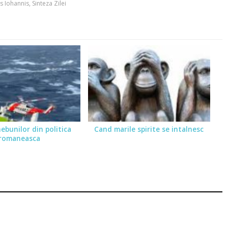
s Iohannis
,
Sinteza Zilei
ebunilor din politica
Cand marile spirite se intalnesc
romaneasca