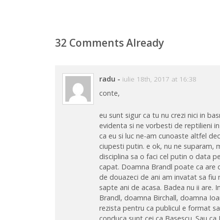
32 Comments Already
radu
-
iulie 18th, 2017 at 16:38
conte,
eu sunt sigur ca tu nu crezi nici in 
evidenta si ne vorbesti de reptilieni in
ca eu si luc ne-am cunoaste altfel decat
ciupesti putin. e ok, nu ne suparam, mi
disciplina sa o faci cel putin o data p
capat. Doamna Brandl poate ca are difi
de douazeci de ani am invatat sa fiu m
sapte ani de acasa. Badea nu ii are. 
Brandl, doamna Birchall, doamna Ioa
rezista pentru ca publicul e format sa
conduca sunt cei ca Basescu. Sau ca I