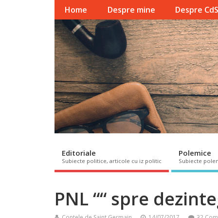
Home
Despre mine
Despre Cd
Editoriale
Polemice
Subiecte politice, articole cu iz politic
Subiecte pole
PNL ““ spre dezinte
Contele de Saint Germain
14/07/2017
32 Com