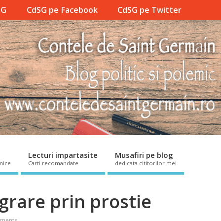
SG
CdSG pe Facebook
CdSG pe Twitter
Lecturi impartasite
Musafiri pe blog
mice
Carti recomandate
dedicata cititorilor mei
grare prin prostie
ments