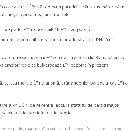
 care a intrat È™i să redevină partidul al cărui susținător să mă
col sunt, în opinia mea, următoarele:
ci de pedeliÈ™tii oportuniÈ™ti È™i uzurpatori;
utentice prin unificarea liberalilor adevărați din PNL (cel
litica românească, prin ieÈ™irea de la remorca lui Klaus Iohannis
oblemelor reale ce bulversează È™i dezbină în prezent
calități morale È™i charismă, atât a liderilor partidului cât È™i a
ire a PNL È™i de revenire, apoi, la statutul de partid major.
din partid istoric în partid istorie.
rnet de partid
,
charisma
,
Crin Antonescu
,
Hildegard Brandl
,
partid fanion
,