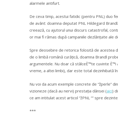
alarmele antifurt.
De ceva timp, acestui fatidic (pentru PNL) duo femin
de avânt: doamna deputat PNL Hildegard Brandl. È
creează, cu ajutorul unui discurs catastrofal, cont
or mai fi rămas după campaniile dezlănțuite ale 
Spre deosebire de retorica folosită de acestea do
de o limbă română curățică, doamna Brandl probea
argumentele. Nu doar că stâlceÈ™te cuvinte È™i ac
vreme, a altei limbi), dar este total dezinhibată î
Nu voi da acum exemple concrete de “žperle” din 
vizioneze (dacă au nervi) prestația dânsei (
aici
) d
ce am intitulat acest articol “žPNL ““ spre dezinteg
***