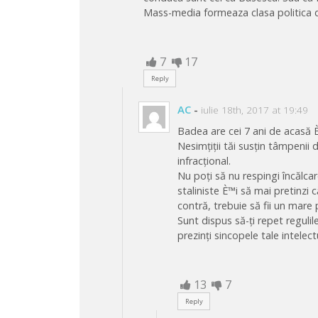
Mass-media formeaza clasa politica di
7
17
Reply
AC
-
iulie 18th, 2017 at 19:49
Badea are cei 7 ani de acasă È
Nesimțiții tăi susțin tâmpenii d
infracțional.
Nu poți să nu respingi încălcar
staliniste È™i să mai pretinzi
contră, trebuie să fii un mare
Sunt dispus să-ți repet regulil
prezinți sincopele tale intelec
13
7
Reply