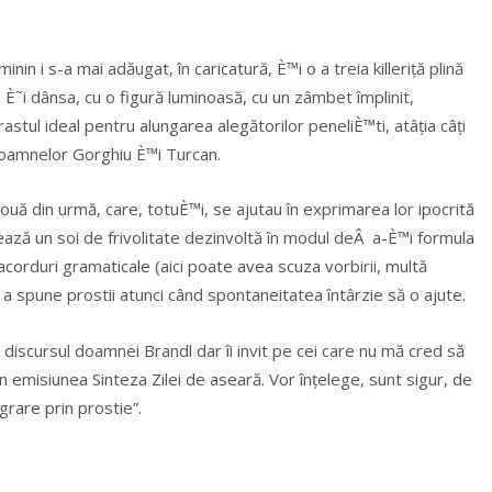
in i s-a mai adăugat, în caricatură, È™i o a treia killeriță plină
˜i dânsa, cu o figură luminoasă, cu un zâmbet împlinit,
rastul ideal pentru alungarea alegătorilor peneliÈ™ti, atâția câți
doamnelor Gorghiu È™i Turcan.
uă din urmă, care, totuÈ™i, se ajutau în exprimarea lor ipocrită
ză un soi de frivolitate dezinvoltă în modul deÂ a-È™i formula
orduri gramaticale (aici poate avea scuza vorbirii, multă
n a spune prostii atunci când spontaneitatea întârzie să o ajute.
discursul doamnei Brandl dar îi invit pe cei care nu mă cred să
in emisiunea Sinteza Zilei de aseară. Vor înțelege, sunt sigur, de
rare prin prostie”.