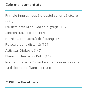
Cele mai comentate
Primele impresii după o destul de lungă tăcere
(276)
De data asta Mihai Gâdea a greşit!
(187)
Sincronicitati si pilde
(167)
România masacrată de flotanţi
(163)
Pe scurt, de la distanță
(161)
Activistul Djokovic
(147)
Planul nuclear al lui Putin
(142)
In curand tara va fi condusa de criminali in serie
cu diplome de filantropi
(134)
CdSG pe Facebook