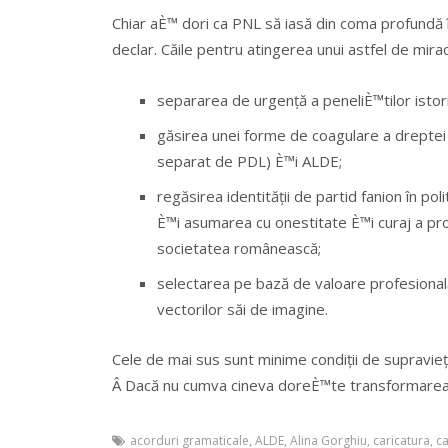
Chiar aÈ™ dori ca PNL să iasă din coma profundă în
declar. Căile pentru atingerea unui astfel de mira
separarea de urgență a peneliÈ™tilor istori
găsirea unei forme de coagulare a dreptei a
separat de PDL) È™i ALDE;
regăsirea identității de partid fanion în po
È™i asumarea cu onestitate È™i curaj a pr
societatea românească;
selectarea pe bază de valoare profesională, 
vectorilor săi de imagine.
Cele de mai sus sunt minime condiții de supraviețu
Â Dacă nu cumva cineva doreÈ™te transformarea sa 
acorduri gramaticale
,
ALDE
,
Alina Gorghiu
,
caricatura
,
ca