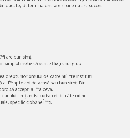
n pacate, determina cine are si cine nu are succes.
™i are bun simț.
in simplul motiv că sunt afiliați unui grup
ea drepturilor omului de către niÈ™te instituții
 că ai È™apte ani de acasă sau bun simț. Din
 porc să accepți aÈ™a ceva.
e bunului simț antisecurist ori de câte ori ne
tuale, specific ciobăneÈ™ti.