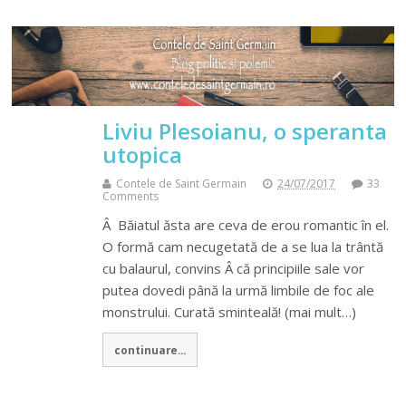
Liviu Plesoianu, o speranta
utopica
Contele de Saint Germain
24/07/2017
33
Comments
Â Băiatul ăsta are ceva de erou romantic în el.
O formă cam necugetată de a se lua la trântă
cu balaurul, convins Â că principiile sale vor
putea dovedi până la urmă limbile de foc ale
monstrului. Curată sminteală! (mai mult…)
continuare...