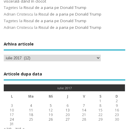
viscerală dând în clocot
Tagetes
la
Riscul de a paria pe Donald Trump
Adrian Cristescu
la
Riscul de a paria pe Donald Trump
Tagetes
la
Riscul de a paria pe Donald Trump
Adrian Cristescu
la
Riscul de a paria pe Donald Trump
Arhiva articole
Articole dupa data
iulie 2017
L
Ma
Mi
J
V
S
D
1
2
3
4
5
6
7
8
9
10
11
12
13
14
15
16
17
18
19
20
21
22
23
24
25
26
27
28
29
30
31
« iun.
aug. »