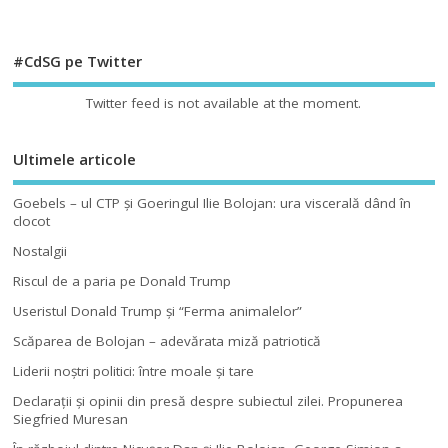
#CdSG pe Twitter
Twitter feed is not available at the moment.
Ultimele articole
Goebels – ul CTP şi Goeringul Ilie Bolojan: ura viscerală dând în
clocot
Nostalgii
Riscul de a paria pe Donald Trump
Useristul Donald Trump şi “Ferma animalelor”
Scăparea de Bolojan – adevărata miză patriotică
Liderii noştri politici: între moale şi tare
Declaraţii şi opinii din presă despre subiectul zilei. Propunerea
Siegfried Muresan