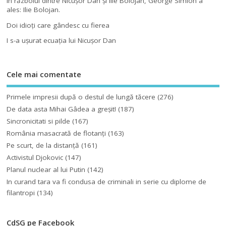
În războiul dintre Nicuşor Dan şi Ilie Bolojan, George Simion a
ales: Ilie Bolojan.
Doi idioţi care gândesc cu fierea
I s-a uşurat ecuaţia lui Nicuşor Dan
Cele mai comentate
Primele impresii după o destul de lungă tăcere
(276)
De data asta Mihai Gâdea a greşit!
(187)
Sincronicitati si pilde
(167)
România masacrată de flotanţi
(163)
Pe scurt, de la distanță
(161)
Activistul Djokovic
(147)
Planul nuclear al lui Putin
(142)
In curand tara va fi condusa de criminali in serie cu diplome de
filantropi
(134)
CdSG pe Facebook