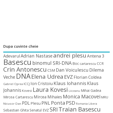
Dupa cuvinte cheie
andrei plesu
Adrian Nastase
Antena 3
Adevarul
Basescu
binomul SRI-DNA
Boc
CCR
cartarescu
Crin Antonescu
Dan Voiculescu
Dilema
CSM
DNA
Elena Udrea
EVZ
Veche
Florian Coldea
Klaus Iohannis
Klaus
Ion Cristoiu
ICCJ
Gabriel Oprea
Laura Kovesi
Johannis
Mihai Gadea
Kovesi
Liiceanu
Monica Macovei
Mircea Mihaies
Mircea Cartarescu
MRU
Ponta
PSD
PDL
PNL
Plesu
Nicusor Dan
Romania Libera
Traian Basescu
SRI
Sebastian Ghita
Senatul EVZ