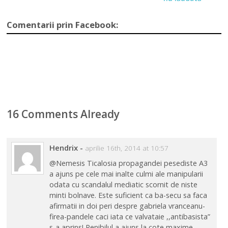
Comentarii prin Facebook:
16 Comments Already
Hendrix
-
aprilie 16th, 2014 at 10:57
@Nemesis Ticalosia propagandei pesediste A3
a ajuns pe cele mai inalte culmi ale manipularii
odata cu scandalul mediatic scornit de niste
minti bolnave. Este suficient ca ba-secu sa faca
afirmatii in doi peri despre gabriela vranceanu-
firea-pandele caci iata ce valvataie ,,antibasista”
s-a aprins! Penibilul a ajuns la cote maxime