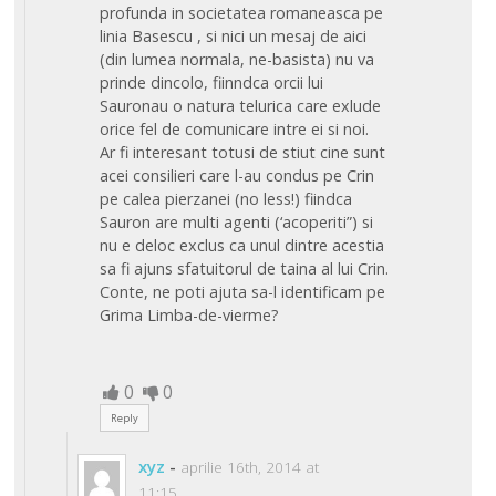
profunda in societatea romaneasca pe
linia Basescu , si nici un mesaj de aici
(din lumea normala, ne-basista) nu va
prinde dincolo, fiinndca orcii lui
Sauronau o natura telurica care exlude
orice fel de comunicare intre ei si noi.
Ar fi interesant totusi de stiut cine sunt
acei consilieri care l-au condus pe Crin
pe calea pierzanei (no less!) fiindca
Sauron are multi agenti (‘acoperiti”) si
nu e deloc exclus ca unul dintre acestia
sa fi ajuns sfatuitorul de taina al lui Crin.
Conte, ne poti ajuta sa-l identificam pe
Grima Limba-de-vierme?
0
0
Reply
xyz
-
aprilie 16th, 2014 at
11:15