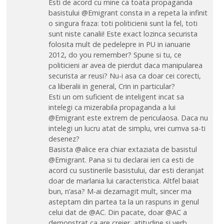
Esti de acord cu mine ca toata propaganda
basistului @Emigrant consta in a repeta la infinit
o singura fraza: toti politicienii sunt la fel, toti
sunt niste canalii! Este exact lozinca securista
folosita mult de pedelepre in PU in ianuarie
2012, do you remember? Spune si tu, ce
politicieni ar avea de pierdut daca manipularea
securista ar reusi? Nu-i asa ca doar cei corecti,
ca liberalii in general, Crin in particular?
Esti un om suficient de inteligent incat sa
intelegi ca mizerabila propaganda a lui
@Emigrant este extrem de periculaosa. Daca nu
intelegi un lucru atat de simplu, vrei cumva sa-ti
desenez?
Basista @alice era chiar extaziata de basistul
@Emigrant. Pana si tu declarai ieri ca esti de
acord cu sustinerile basistului, dar esti deranjat
doar de marlania lui caracteristica. Altfel baiat
bun, n’asa? M-ai dezamagit mult, sincer ma
asteptam din partea ta la un raspuns in genul
celui dat de @AC. Din pacate, doar @AC a
demonstrat ca are creier, atitudine si verb.