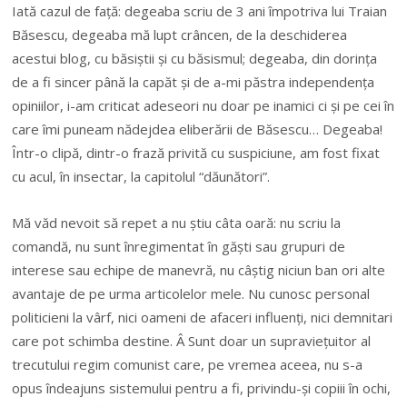
Iat
ă
cazul de fa
ță
: degeaba scriu de 3 ani împotriva lui Traian
B
ă
sescu, degeaba m
ă
lupt crâncen, de la deschiderea
acestui blog, cu b
ă
si
ș
tii
ș
i cu b
ă
sismul; degeaba, din dorin
ț
a
de a fi sincer pân
ă
la cap
ă
t
ș
i de a-mi p
ă
stra independen
ț
a
opiniilor, i-am criticat adeseori nu doar pe inamici
ci ș
i pe cei în
care îmi puneam n
ă
dejdea eliber
ă
rii de B
ă
sescu… Degeaba!
Î
ntr-o clip
ă
, dintr-o fraz
ă
privit
ă
cu suspiciune, am fost fixat
cu acul, în insectar, la capitolul “d
ă
un
ă
tori”.
M
ă
v
ă
d nevoit s
ă
repet a nu
ș
tiu câta oar
ă
: nu scriu la
comand
ă
, nu sunt înregimentat în g
ăș
ti sau grupuri de
interese sau echipe de manevr
ă
, nu câ
ș
tig niciun ban ori alte
avantaje de pe urma articolelor mele. Nu cunosc personal
politicieni la vârf, nici oameni de afaceri influen
ț
i, nici demnitari
care pot schimba destine.
Â
Sunt doar un supravie
ț
uitor al
trecutului regim comunist care, pe vremea aceea, nu s-a
opus îndeajuns sistemului pentru a fi, privindu-
ș
i copiii în ochi,