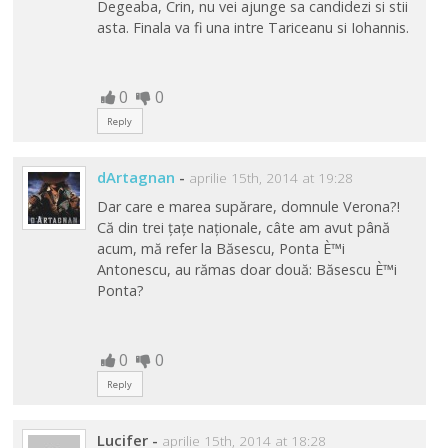
Degeaba, Crin, nu vei ajunge sa candidezi si stii
asta. Finala va fi una intre Tariceanu si Iohannis.
0
0
Reply
dArtagnan
-
aprilie 15th, 2014 at 19:28
Dar care e marea supărare, domnule Verona?!
Că din trei țațe naționale, câte am avut până
acum, mă refer la Băsescu, Ponta È™i
Antonescu, au rămas doar două: Băsescu È™i
Ponta?
0
0
Reply
Lucifer
-
aprilie 15th, 2014 at 18:28