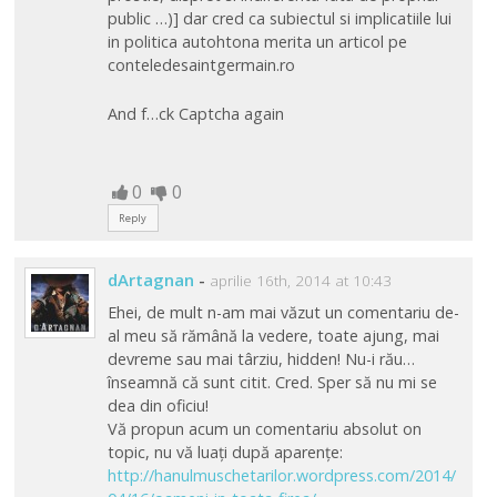
public …)] dar cred ca subiectul si implicatiile lui
in politica autohtona merita un articol pe
conteledesaintgermain.ro
And f…ck Captcha again
0
0
Reply
dArtagnan
-
aprilie 16th, 2014 at 10:43
Ehei, de mult n-am mai văzut un comentariu de-
al meu să rămână la vedere, toate ajung, mai
devreme sau mai târziu, hidden! Nu-i rău…
înseamnă că sunt citit. Cred. Sper să nu mi se
dea din oficiu!
Vă propun acum un comentariu absolut on
topic, nu vă luați după aparențe:
http://hanulmuschetarilor.wordpress.com/2014/