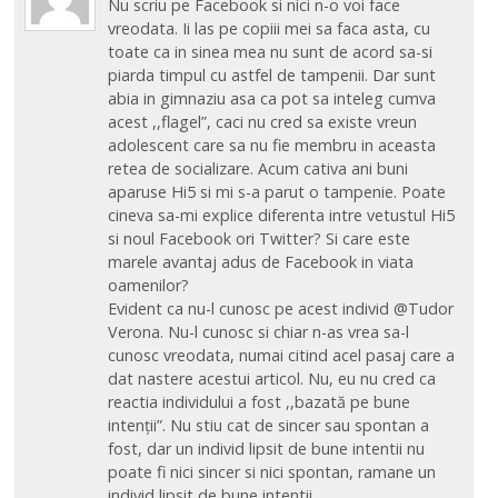
Nu scriu pe Facebook si nici n-o voi face
vreodata. Ii las pe copiii mei sa faca asta, cu
toate ca in sinea mea nu sunt de acord sa-si
piarda timpul cu astfel de tampenii. Dar sunt
abia in gimnaziu asa ca pot sa inteleg cumva
acest ,,flagel”, caci nu cred sa existe vreun
adolescent care sa nu fie membru in aceasta
retea de socializare. Acum cativa ani buni
aparuse Hi5 si mi s-a parut o tampenie. Poate
cineva sa-mi explice diferenta intre vetustul Hi5
si noul Facebook ori Twitter? Si care este
marele avantaj adus de Facebook in viata
oamenilor?
Evident ca nu-l cunosc pe acest individ @Tudor
Verona. Nu-l cunosc si chiar n-as vrea sa-l
cunosc vreodata, numai citind acel pasaj care a
dat nastere acestui articol. Nu, eu nu cred ca
reactia individului a fost ,,bazată pe bune
intenții”. Nu stiu cat de sincer sau spontan a
fost, dar un individ lipsit de bune intentii nu
poate fi nici sincer si nici spontan, ramane un
individ lipsit de bune intentii.