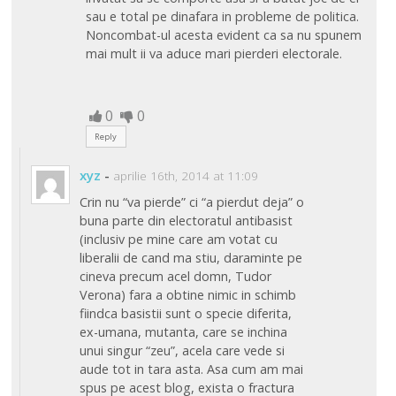
sau e total pe dinafara in probleme de politica.
Noncombat-ul acesta evident ca sa nu spunem
mai mult ii va aduce mari pierderi electorale.
0
0
Reply
xyz
-
aprilie 16th, 2014 at 11:09
Crin nu “va pierde” ci “a pierdut deja” o
buna parte din electoratul antibasist
(inclusiv pe mine care am votat cu
liberalii de cand ma stiu, daraminte pe
cineva precum acel domn, Tudor
Verona) fara a obtine nimic in schimb
fiindca basistii sunt o specie diferita,
ex-umana, mutanta, care se inchina
unui singur “zeu”, acela care vede si
aude tot in tara asta. Asa cum am mai
spus pe acest blog, exista o fractura