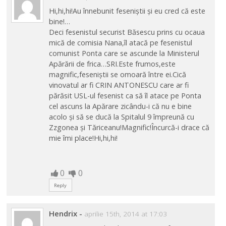
Hi,hi,hi!Au înnebunit feseniștii și eu cred că este
bine!…
Deci fesenistul securist Băsescu prins cu ocaua
mică de comisia Nana,îl atacă pe fesenistul
comunist Ponta care se ascunde la Ministerul
Apărării de frica…SRI.Este frumos,este
magnific,feseniștii se omoară între ei.Cică
vinovatul ar fi CRIN ANTONESCU care ar fi
părăsit USL-ul fesenist ca să îl atace pe Ponta
cel ascuns la Apărare zicându-i că nu e bine
acolo și să se ducă la Spitalul 9 împreună cu
Zzgonea și Tăriceanu!Magnific!Încurcă-i drace că
mie îmi place!Hi,hi,hi!
0
0
Reply
Hendrix
-
aprilie 15th, 2014 at 17:03