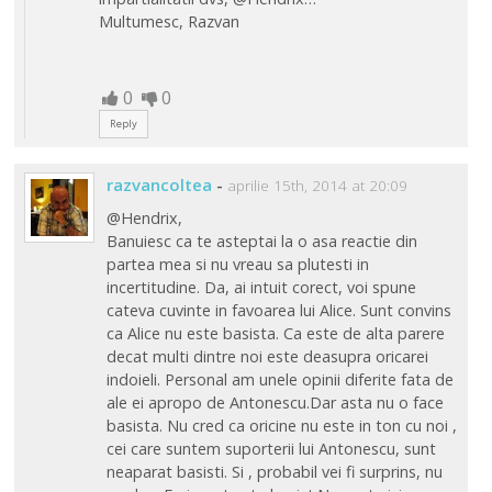
Multumesc, Razvan
0
0
Reply
razvancoltea
-
aprilie 15th, 2014 at 20:09
@Hendrix,
Banuiesc ca te asteptai la o asa reactie din
partea mea si nu vreau sa plutesti in
incertitudine. Da, ai intuit corect, voi spune
cateva cuvinte in favoarea lui Alice. Sunt convins
ca Alice nu este basista. Ca este de alta parere
decat multi dintre noi este deasupra oricarei
indoieli. Personal am unele opinii diferite fata de
ale ei apropo de Antonescu.Dar asta nu o face
basista. Nu cred ca oricine nu este in ton cu noi ,
cei care suntem suporterii lui Antonescu, sunt
neaparat basisti. Si , probabil vei fi surprins, nu