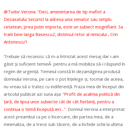
@Tudor Verona: “Deci, amenintarea de tip mafiot a
Dezaxatului Securist la adresa unui senator sau simplu
cetatean, prea putin importa, este un subiect insignifiant. Sa
traiti bine langa Basescu2, distinsul retor al nimicului , Crin
Antonescu”!
Trebuie s
ă
recunosc c
ă
m-a întristat acest mesaj dar i-am
g
ă
sit
ș
i suficient temei
Â
pentru a m
ă
mobiliza s
ă
-i r
ă
spund în
regim de urgen
ță
. Temeiul const
ă
în dezam
ă
girea produs
ă
domnului Verona, pe care o pot în
ț
elege
ș
i, tocmai de aceea,
nu vreau s
ă
o tratez cu indiferen
ță
. Fraza mea de început din
articolul publicat azi suna a
ș
a:
“Profit de acalmia politică din
țară, de lipsa unor subiecte cât de cât fierbinți, pentru a
continua o temă începută ieri…”.
Domnul Verona a interpretat
acest preambul ca pe o încercare, din partea mea, de a
minimaliza, de a trece sub t
ă
cere, de a închide ochii la ultima