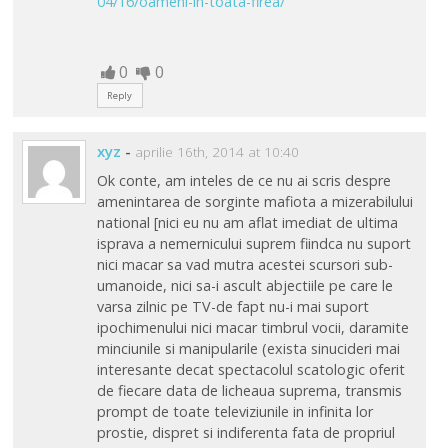
04/16/oameni-in-toata-firea/
0
0
Reply
xyz
-
aprilie 16th, 2014 at 10:40
Ok conte, am inteles de ce nu ai scris despre
amenintarea de sorginte mafiota a mizerabilului
national [nici eu nu am aflat imediat de ultima
isprava a nemernicului suprem fiindca nu suport
nici macar sa vad mutra acestei scursori sub-
umanoide, nici sa-i ascult abjectiile pe care le
varsa zilnic pe TV-de fapt nu-i mai suport
ipochimenului nici macar timbrul vocii, daramite
minciunile si manipularile (exista sinucideri mai
interesante decat spectacolul scatologic oferit
de fiecare data de licheaua suprema, transmis
prompt de toate televiziunile in infinita lor
prostie, dispret si indiferenta fata de propriul