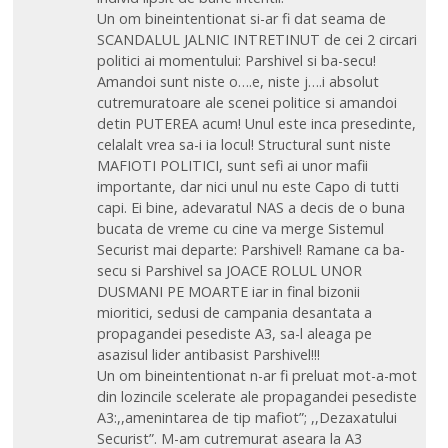
Un om bineintentionat si-ar fi dat seama de
SCANDALUL JALNIC INTRETINUT de cei 2 circari
politici ai momentului: Parshivel si ba-secu!
Amandoi sunt niste o….e, niste j….i absolut
cutremuratoare ale scenei politice si amandoi
detin PUTEREA acum! Unul este inca presedinte,
celalalt vrea sa-i ia locul! Structural sunt niste
MAFIOTI POLITICI, sunt sefi ai unor mafii
importante, dar nici unul nu este Capo di tutti
capi. Ei bine, adevaratul NAS a decis de o buna
bucata de vreme cu cine va merge Sistemul
Securist mai departe: Parshivel! Ramane ca ba-
secu si Parshivel sa JOACE ROLUL UNOR
DUSMANI PE MOARTE iar in final bizonii
mioritici, sedusi de campania desantata a
propagandei pesediste A3, sa-l aleaga pe
asazisul lider antibasist Parshivel!!!
Un om bineintentionat n-ar fi preluat mot-a-mot
din lozincile scelerate ale propagandei pesediste
A3:,,amenintarea de tip mafiot”; ,,Dezaxatului
Securist”. M-am cutremurat aseara la A3