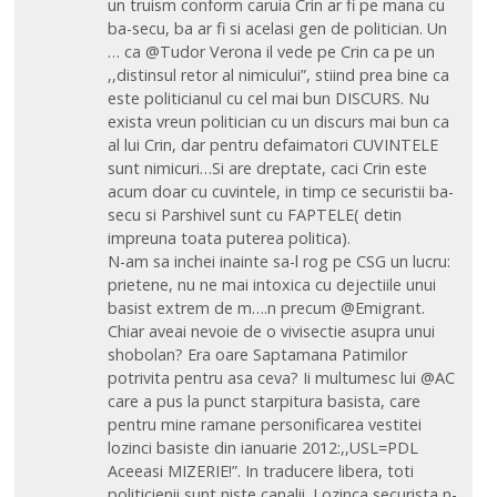
un truism conform caruia Crin ar fi pe mana cu
ba-secu, ba ar fi si acelasi gen de politician. Un
… ca @Tudor Verona il vede pe Crin ca pe un
,,distinsul retor al nimicului”, stiind prea bine ca
este politicianul cu cel mai bun DISCURS. Nu
exista vreun politician cu un discurs mai bun ca
al lui Crin, dar pentru defaimatori CUVINTELE
sunt nimicuri…Si are dreptate, caci Crin este
acum doar cu cuvintele, in timp ce securistii ba-
secu si Parshivel sunt cu FAPTELE( detin
impreuna toata puterea politica).
N-am sa inchei inainte sa-l rog pe CSG un lucru:
prietene, nu ne mai intoxica cu dejectiile unui
basist extrem de m….n precum @Emigrant.
Chiar aveai nevoie de o vivisectie asupra unui
shobolan? Era oare Saptamana Patimilor
potrivita pentru asa ceva? Ii multumesc lui @AC
care a pus la punct starpitura basista, care
pentru mine ramane personificarea vestitei
lozinci basiste din ianuarie 2012:,,USL=PDL
Aceeasi MIZERIE!”. In traducere libera, toti
politicienii sunt niste canalii. Lozinca securista n-