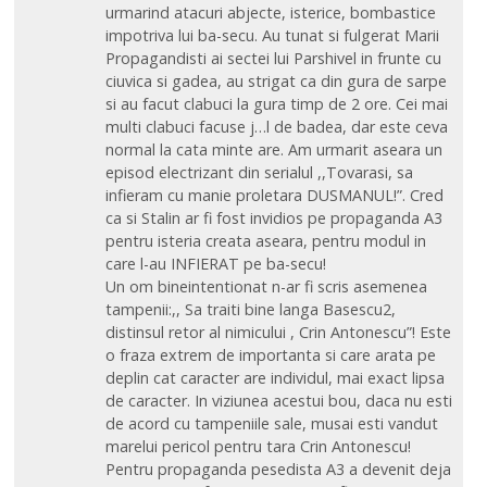
urmarind atacuri abjecte, isterice, bombastice
impotriva lui ba-secu. Au tunat si fulgerat Marii
Propagandisti ai sectei lui Parshivel in frunte cu
ciuvica si gadea, au strigat ca din gura de sarpe
si au facut clabuci la gura timp de 2 ore. Cei mai
multi clabuci facuse j…l de badea, dar este ceva
normal la cata minte are. Am urmarit aseara un
episod electrizant din serialul ,,Tovarasi, sa
infieram cu manie proletara DUSMANUL!”. Cred
ca si Stalin ar fi fost invidios pe propaganda A3
pentru isteria creata aseara, pentru modul in
care l-au INFIERAT pe ba-secu!
Un om bineintentionat n-ar fi scris asemenea
tampenii:,, Sa traiti bine langa Basescu2,
distinsul retor al nimicului , Crin Antonescu”! Este
o fraza extrem de importanta si care arata pe
deplin cat caracter are individul, mai exact lipsa
de caracter. In viziunea acestui bou, daca nu esti
de acord cu tampeniile sale, musai esti vandut
marelui pericol pentru tara Crin Antonescu!
Pentru propaganda pesedista A3 a devenit deja