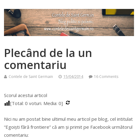
Plecând de la un
comentariu
Contele de Saint Germain
15/04/2014
16 Comments
Scorul acestui articol
[Total:
0
voturi. Media:
0
]
Nici nu am postat bine ultimul meu articol pe blog, cel intitulat
“Egoi
ș
ti f
ă
r
ă
frontiere” c
ă
am
ș
i primit pe Facebook urm
ă
torul
comentariu: