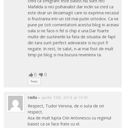
cred ca Emigrant este basist.Nu sunt nici
Mafalda si nici psihanalist dar inclin sa cred ca
este doar un dezamagit care isi exprima necazul
si frustrarea intr-un stil mai putin ortodox. Ca ne
pune pe toti comentatorii acestui blog in aceiasi
oala si ne face-n fel si chip e una.Dar foarte
multe din sustinerile lui fata de situatia de fapt
din tara sunt perfect adevarate si nu pot fi
negate. In rest, te salut, n-ai mai fost de mult
timp pe blog si ma bucura revenirea ta.
0
0
Reply
radu
-
aprilie 15th, 2014 at 19:35
Respect, Tudor Verona, de o suta de ori
respect.
Asa de mult lupta Crin Antonescu cu regimul
basist ca se face frate cu el.