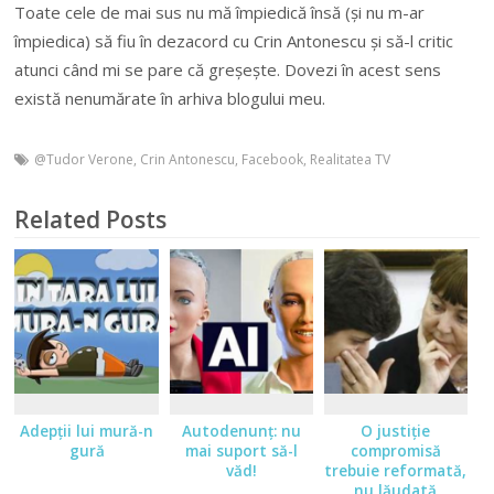
Toate cele de mai sus nu m
ă
împiedic
ă
îns
ă
(
ș
i nu m-ar
împiedica) s
ă
fiu în dezacord cu Crin Antonescu
ș
i s
ă
-l critic
atunci când mi se pare c
ă
gre
ș
e
ș
te. Dovezi în acest sens
exist
ă
nenum
ă
rate în arhiva blogului meu.
@Tudor Verone
,
Crin Antonescu
,
Facebook
,
Realitatea TV
Related Posts
Adepţii lui mură-n
Autodenunţ: nu
O justiţie
gură
mai suport să-l
compromisă
văd!
trebuie reformată,
nu lăudată