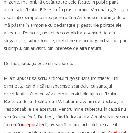
mizerie, mai oribil
ă decât toate cele făcute in public până
acum
, a lui Traian B
ă
sescu.
Î
n plus, domnul Verona a g
ă
sit
ș
i o
explica
ț
ie: simpatia mea pentru Crin Antonescu, dorin
ț
a de a
m
ă
păstra
în armonie cu declara
ț
iile
ș
i gesturile politice ale
acestuia. Pe scurt, un soi de complicitate venind fie din
slug
ă
rnicie, subordonare, metehne de propagandist, fie, pur
ș
i simplu, din arivism, din interese de alt
ă
natur
ă
.
De fapt, situa
ț
ia este urm
ă
toarea.
M-am apucat s
ă
scriu articolul “Egoi
ș
ti f
ă
r
ă
frontiere” luni
diminea
ță, când încă nu izbucnise scandalul cu șantajul
prezidențial. Cum nu văzusem interviul din ajun cu Traian
Băsescu de la Realitatea TV, habar n-aveam de declarațiile
iresponsabile ale acestuia. Pentru mine subiectul în cauză nu
se născuse încă. De fapt, când în fraza citată mai sus invocam
“
o temă începută ieri
“, aveam în minte articolul pe care îl
postasem pe blog duminică și care fusese intitulat
“Grețosul