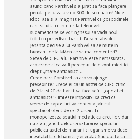
atunci cand Parshivel s-a jurat sa faca plangere
penala pe baza a vreo 300 de semnaturi! Nu e
idiot, asa si-a imaginat Parshivel ca gospodinele
care se uita cu interes la telenovele
sudamericane se vor inghesui sa vada noul
foileton pesedisto-basist! Despre absolut
jenanta decizie a lui Parshivel sa se mute in
buncarul de la MApn ce sa mai comentezi?
Setea de CIRC a lui Parshivel este nemasurata,
asa crede el ca va fi perceput de bizonii mioritici
drept ,,mare antibasist”…
Crede oare Parshivel ca asa va ajunge
presedinte? Crede el ca un astfel de CIRC zilnic
de 2 lei si 20 de bani il va face seful ,,opozitiei
antibasiste”? Imi este imposibil sa cred ca
vreme de sapte luni va continua jalnicul
spectacol oferit de cei 2 circari. Ei
monopolizeaza spatiul mediatic cu circul lor, dar
nu s-au gandit deloc ca saturarea spatiului
public cu astfel de marlanii si tiganisme va duce
inevitabil la o lehamite generala? Sau poate ca