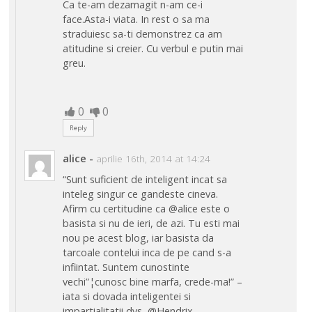
Ca te-am dezamagit n-am ce-i
face.Asta-i viata. In rest o sa ma
straduiesc sa-ti demonstrez ca am
atitudine si creier. Cu verbul e putin mai
greu.
0
0
Reply
alice
-
aprilie 16th, 2014 at 14:24
“Sunt suficient de inteligent incat sa
inteleg singur ce gandeste cineva.
Afirm cu certitudine ca @alice este o
basista si nu de ieri, de azi. Tu esti mai
nou pe acest blog, iar basista da
tarcoale contelui inca de pe cand s-a
infiintat. Suntem cunostinte
vechi”¦cunosc bine marfa, crede-ma!” –
iata si dovada inteligentei si
impartialitatii dvs, @Hendrix…