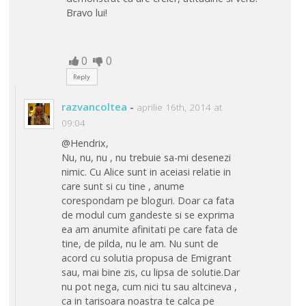
Bravo lui!
0
0
Reply
razvancoltea
-
aprilie 16th, 2014 at
09:04
@Hendrix,
Nu, nu, nu , nu trebuie sa-mi desenezi
nimic. Cu Alice sunt in aceiasi relatie in
care sunt si cu tine , anume
corespondam pe bloguri. Doar ca fata
de modul cum gandeste si se exprima
ea am anumite afinitati pe care fata de
tine, de pilda, nu le am. Nu sunt de
acord cu solutia propusa de Emigrant
sau, mai bine zis, cu lipsa de solutie.Dar
nu pot nega, cum nici tu sau altcineva ,
ca in tarisoara noastra te calca pe