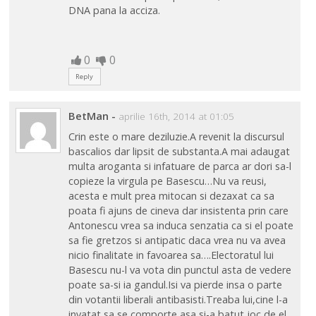
DNA pana la acciza.
0
0
Reply
BetMan
-
aprilie 16th, 2014 at 01:05
Crin este o mare deziluzie.A revenit la discursul
bascalios dar lipsit de substanta.A mai adaugat
multa aroganta si infatuare de parca ar dori sa-l
copieze la virgula pe Basescu…Nu va reusi,
acesta e mult prea mitocan si dezaxat ca sa
poata fi ajuns de cineva dar insistenta prin care
Antonescu vrea sa induca senzatia ca si el poate
sa fie gretzos si antipatic daca vrea nu va avea
nicio finalitate in favoarea sa….Electoratul lui
Basescu nu-l va vota din punctul asta de vedere
poate sa-si ia gandul.Isi va pierde insa o parte
din votantii liberali antibasisti.Treaba lui,cine l-a
invatat sa se comporte asa si-a batut joc de el