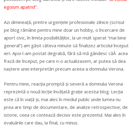
egoism apatrid”
.
Azi dimineață, printre urgențele profesionale zilnice (scrisul
pe blog rămâne pentru mine doar un hobby, o încercare de
aport civic, în limita posibilităților, la un mult sperat “mai bine
general”) am găsit câteva minute să finalizez articolul început
ieri. Apoi l-am postat degrabă, fără să mă gândesc că
Â
acea
frază de început, pe care n-o actualizasem, ar putea să dea
naștere unei interpretări precum aceea a domnului Verona.
Pentru mine, reac
ț
ia prompt
ă
ș
i sever
ă
a domnului Verona
reprezint
ă
o nou
ă
lec
ț
ie înv
ăț
at
ă
gra
ț
ie acestui blog. Lec
ț
ia
este c
ă
în via
ță
ș
i, mai ales în mediul public unde lumea nu
prea are timp de documentare, de analize retrospective, de
istorie, ceea ce conteaz
ă
decisiv este prezentul. Mai ales în
evalu
ă
rile care dau, la final, cu minus.