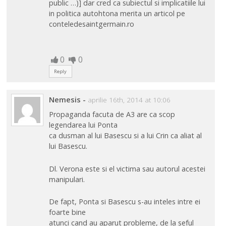
public …)] dar cred ca subiectul si implicatiile lui
in politica autohtona merita un articol pe
conteledesaintgermain.ro
0
0
Reply
Nemesis
-
aprilie 16th, 2014 at 10:06
Propaganda facuta de A3 are ca scop
legendarea lui Ponta
ca dusman al lui Basescu si a lui Crin ca aliat al
lui Basescu.
Dl. Verona este si el victima sau autorul acestei
manipulari.
De fapt, Ponta si Basescu s-au inteles intre ei
foarte bine
atunci cand au aparut probleme, de la seful