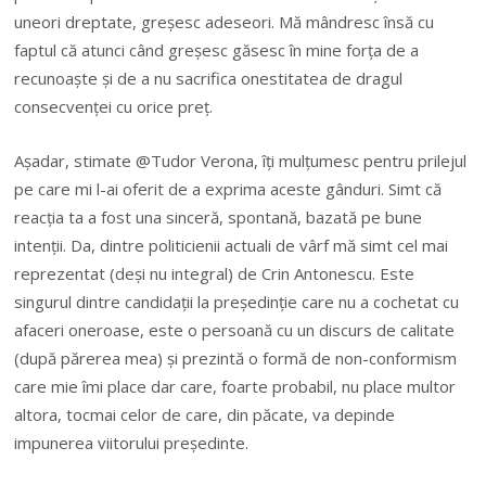
uneori dreptate, gre
ș
esc adeseori. M
ă
mândresc îns
ă
cu
faptul c
ă
atunci când gre
ș
esc g
ă
sesc în mine for
ț
a de a
recunoa
ș
te
ș
i de a nu sacrifica onestitatea de dragul
consecven
ț
ei cu orice pre
ț
.
A
ș
adar, stimate @Tudor Verona, î
ț
i mul
ț
umesc pentru prilejul
pe care mi l-ai oferit de a exprima aceste gânduri. Simt c
ă
reac
ț
ia ta a fost una sincer
ă
, spontan
ă
, bazat
ă
pe bune
inten
ț
ii. Da, dintre politicienii actuali de vârf m
ă
simt cel mai
reprezentat (de
ș
i nu integral) de Crin Antonescu. Este
singurul dintre candida
ț
ii la pre
ș
edin
ț
ie care nu a cochetat cu
afaceri oneroase, este o persoan
ă
cu un discurs de calitate
(dup
ă
p
ă
rerea mea)
ș
i prezint
ă
o form
ă
de non-conformism
care mie îmi place dar care, foarte probabil, nu place multor
altora, tocmai celor de care, din p
ă
cate, va depinde
impunerea viitorului pre
ș
edinte.