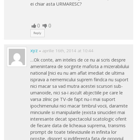
ei chiar asta URMARESC?
0
0
Reply
xyz
-
aprilie 16th, 2014 at 10:44
…Ok conte, am inteles de ce nu ai scris despre
amenintarea de sorginte mafiota a mizerabilului
national [nici eu nu am aflat imediat de ultima
isprava a nemernicului suprem fiindca nu suport
nici macar sa vad mutra acestei scursori sub-
umanoide, nici sa-i ascult abjectiile pe care le
varsa zilnic pe TV-de fapt nu-i mai suport
ipochimenului nici macar timbrul vocii, daramite
minciunile si manipularile (exista sinucideri mai
interesante decat spectacolul scatologic oferit
de fiecare data de licheaua suprema, transmis
prompt de toate televiziunile in infinita lor
prostie, dispret si indiferenta fata de propriul