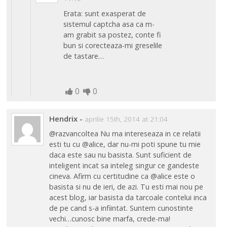
Erata: sunt exasperat de
sistemul captcha asa ca m-
am grabit sa postez, conte fi
bun si corecteaza-mi greselile
de tastare…
0
0
Hendrix
-
aprilie 15th, 2014 at 21:04
@razvancoltea Nu ma intereseaza in ce relatii
esti tu cu @alice, dar nu-mi poti spune tu mie
daca este sau nu basista. Sunt suficient de
inteligent incat sa inteleg singur ce gandeste
cineva. Afirm cu certitudine ca @alice este o
basista si nu de ieri, de azi. Tu esti mai nou pe
acest blog, iar basista da tarcoale contelui inca
de pe cand s-a infiintat. Suntem cunostinte
vechi…cunosc bine marfa, crede-ma!