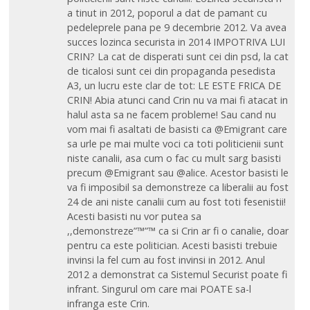
a tinut in 2012, poporul a dat de pamant cu
pedeleprele pana pe 9 decembrie 2012. Va avea
succes lozinca securista in 2014 IMPOTRIVA LUI
CRIN? La cat de disperati sunt cei din psd, la cat
de ticalosi sunt cei din propaganda pesedista
A3, un lucru este clar de tot: LE ESTE FRICA DE
CRIN! Abia atunci cand Crin nu va mai fi atacat in
halul asta sa ne facem probleme! Sau cand nu
vom mai fi asaltati de basisti ca @Emigrant care
sa urle pe mai multe voci ca toti politicienii sunt
niste canalii, asa cum o fac cu mult sarg basisti
precum @Emigrant sau @alice. Acestor basisti le
va fi imposibil sa demonstreze ca liberalii au fost
24 de ani niste canalii cum au fost toti fesenistii!
Acesti basisti nu vor putea sa
,,demonstreze”™”™ ca si Crin ar fi o canalie, doar
pentru ca este politician. Acesti basisti trebuie
invinsi la fel cum au fost invinsi in 2012. Anul
2012 a demonstrat ca Sistemul Securist poate fi
infrant. Singurul om care mai POATE sa-l
infranga este Crin.