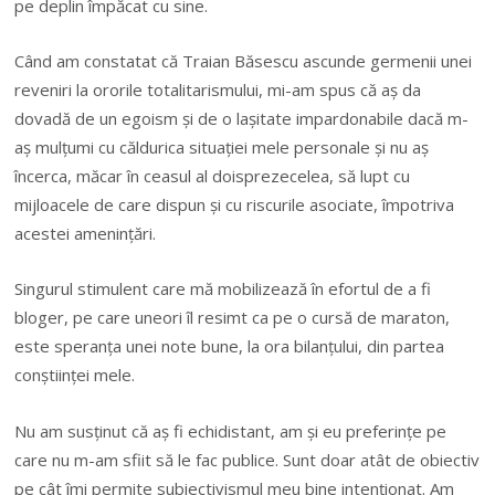
pe deplin împ
ă
cat cu sine.
Când am constatat c
ă
Traian B
ă
sescu ascunde germenii unei
reveniri la ororile totalitarismului, mi-am spus c
ă
a
ș
da
dovad
ă
de un egoism
ș
i de o la
ș
itate impardonabile dac
ă
m-
a
ș
mul
ț
umi cu c
ă
ldurica situa
ț
iei mele personale
ș
i nu a
ș
încerca, m
ă
car în ceasul al doisprezecelea, s
ă
lupt cu
mijloacele de care dispun
ș
i cu riscurile asociate, împotriva
acestei amenin
ță
ri.
Singurul stimulent care m
ă
mobilizeaz
ă
în efortul de a fi
bloger, pe care uneori îl resimt ca pe o curs
ă
de maraton,
este speran
ț
a unei note bune, la ora bilan
ț
ului, din partea
con
ș
tiin
ț
ei mele.
Nu am sus
ț
inut c
ă
a
ș
fi echidistant, am
ș
i eu preferin
ț
e pe
care nu m-am sfiit s
ă
le fac publice. Sunt doar atât de obiectiv
pe cât îmi permite subiectivismul meu bine inten
ț
ionat. Am