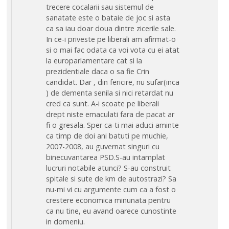
trecere cocalarii sau sistemul de
sanatate este o bataie de joc si asta
ca sa iau doar doua dintre zicerile sale.
In ce-i priveste pe liberali am afirmat-o
si o mai fac odata ca voi vota cu ei atat
la europarlamentare cat si la
prezidentiale daca o sa fie Crin
candidat. Dar , din fericire, nu sufar(inca
) de dementa senila si nici retardat nu
cred ca sunt. A-i scoate pe liberali
drept niste emaculati fara de pacat ar
fi o gresala. Sper ca-ti mai aduci aminte
ca timp de doi ani batuti pe muchie,
2007-2008, au guvernat singuri cu
binecuvantarea PSD.S-au intamplat
lucruri notabile atunci? S-au construit
spitale si sute de km de autostrazi? Sa
nu-mi vi cu argumente cum ca a fost o
crestere economica minunata pentru
ca nu tine, eu avand oarece cunostinte
in domeniu.