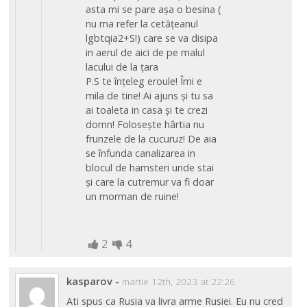
asta mi se pare așa o besina (
nu ma refer la cetățeanul
lgbtqia2+S!) care se va disipa
in aerul de aici de pe malul
lacului de la țara
P.S te înțeleg eroule! Îmi e
mila de tine! Ai ajuns și tu sa
ai toaleta in casa și te crezi
domn! Folosește hârtia nu
frunzele de la cucuruz! De aia
se înfunda canalizarea in
blocul de hamsteri unde stai
și care la cutremur va fi doar
un morman de ruine!
2
4
kasparov
-
martie 12th, 2023 at 22:26
Ati spus ca Rusia va livra arme Rusiei. Eu nu cred