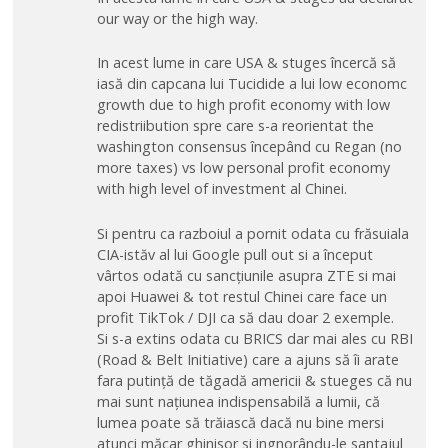
our way or the high way.
In acest lume in care USA & stuges încercă să
iasă din capcana lui Tucidide a lui low economc
growth due to high profit economy with low
redistriibution spre care s-a reorientat the
washington consensus începând cu Regan (no
more taxes) vs low personal profit economy
with high level of investment al Chinei.
Si pentru ca razboiul a pornit odata cu frăsuiala
CIA-istăv al lui Google pull out si a început
vârtos odată cu sancțiunile asupra ZTE si mai
apoi Huawei & tot restul Chinei care face un
profit TikTok / DJI ca să dau doar 2 exemple.
Si s-a extins odata cu BRICS dar mai ales cu RBI
(Road & Belt Initiative) care a ajuns să îi arate
fara putință de tăgadă americii & stueges că nu
mai sunt națiunea indispensabilă a lumii, că
lumea poate să trăiască dacă nu bine mersi
atunci măcar ghinisor si ingnorându-le santajul