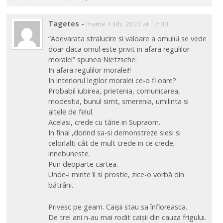
Tagetes
-
martie 13th, 2023 at 17:03
“Adevarata stralucire si valoare a omului se vede
doar daca omul este privit in afara regulilor
moralei” spunea Nietzsche.
In afara regulilor moralei!!
In interiorul legilor moralei ce-o fi oare?
Probabil iubirea, prietenia, comunicarea,
modestia, bunul simt, smerenia, umilinta si
altele de felul.
Acelasi, crede cu tărie in Supraom.
In final ,dorind sa-si demonstreze siesi si
celorlalti cât de mult crede in ce crede,
innebuneste.
Pun deoparte cartea.
Unde-i minte îi si prostie, zice-o vorbă din
bătrâni.
Privesc pe geam. Caișii stau sa înfloreasca.
De trei ani n-au mai rodit caișii din cauza frigului.