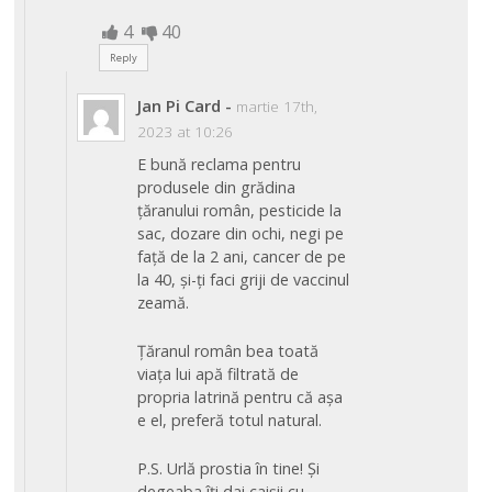
4
40
Reply
Jan Pi Card
-
martie 17th,
2023 at 10:26
E bună reclama pentru
produsele din grădina
țăranului român, pesticide la
sac, dozare din ochi, negi pe
față de la 2 ani, cancer de pe
la 40, și-ți faci griji de vaccinul
zeamă.
Țăranul român bea toată
viața lui apă filtrată de
propria latrină pentru că așa
e el, preferă totul natural.
P.S. Urlă prostia în tine! Și
degeaba îți dai caișii cu