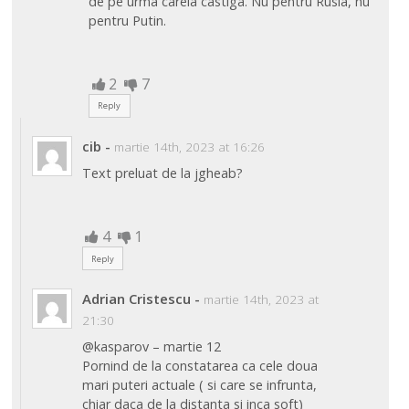
de pe urma careia castiga. Nu pentru Rusia, nu
pentru Putin.
2
7
Reply
cib
-
martie 14th, 2023 at 16:26
Text preluat de la jgheab?
4
1
Reply
Adrian Cristescu
-
martie 14th, 2023 at
21:30
@kasparov – martie 12
Pornind de la constatarea ca cele doua
mari puteri actuale ( si care se infrunta,
chiar daca de la distanta si inca soft)