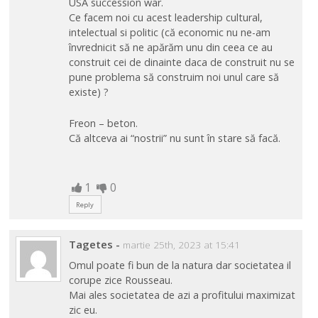
USA succession war.
Ce facem noi cu acest leadership cultural,
intelectual si politic (că economic nu ne-am
învrednicit să ne apărăm unu din ceea ce au
construit cei de dinainte daca de construit nu se
pune problema să construim noi unul care să
existe) ?
Freon – beton.
Că altceva ai “nostrii” nu sunt în stare să facă.
1
0
Reply
Tagetes
-
martie 25th, 2023 at 15:41
Omul poate fi bun de la natura dar societatea il
corupe zice Rousseau.
Mai ales societatea de azi a profitului maximizat
zic eu.