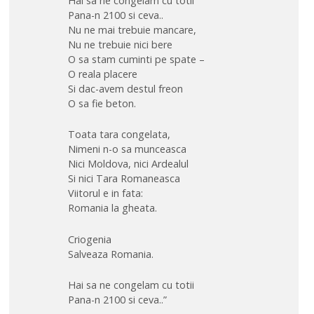
Hai sa ne congelam cu totii
Pana-n 2100 si ceva..
Nu ne mai trebuie mancare,
Nu ne trebuie nici bere
O sa stam cuminti pe spate –
O reala placere
Si dac-avem destul freon
O sa fie beton.
Toata tara congelata,
Nimeni n-o sa munceasca
Nici Moldova, nici Ardealul
Si nici Tara Romaneasca
Viitorul e in fata:
Romania la gheata.
Criogenia
Salveaza Romania.
Hai sa ne congelam cu totii
Pana-n 2100 si ceva..”