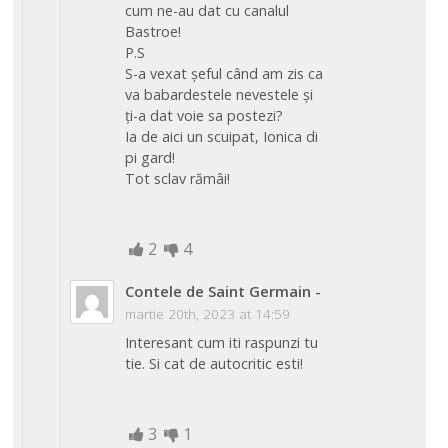
cum ne-au dat cu canalul
Bastroe!
P.S
S-a vexat șeful când am zis ca
va babardestele nevestele și
ți-a dat voie sa postezi?
Ia de aici un scuipat, Ionica di
pi gard!
Tot sclav rămâi!
2
4
Contele de Saint Germain
-
martie 20th, 2023 at 14:59
Interesant cum iti raspunzi tu
tie. Si cat de autocritic esti!
3
1