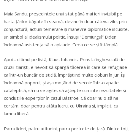
Maia Sandu, preşedintele unui stat până mai ieri invizibil pe
harta ţărilor băgate în seamă, devine în doar câteva zile, prin
conjunctură, acţiuni temerare şi manevre diplomatice iscusite,
un simbol al idealismului politic. Însuşi “Demiurgul” Biden
îndeamnă asistenţa să o aplaude. Ceea ce se şi întâmplă.
Apoi… ultimul pe listă, Klaus Iohannis. Prins la înghesuială de
cruzii ziarişti, e nevoit să spargă tăcerea în care se refugiase
ca într-un buncăr de sticlă, împrăştiind multe cioburi în jur. Îşi
îndeamnă poporul, şi aşa moţăind de secole într-o apatie
cataleptică, să nu se agite, să aştepte cuminte rezultatele şi
concluziile experţilor în cazul Bâstroe. Că doar nu o să ne
certăm, doar pentru atâta lucru, cu Ukraina şi, implicit, cu
lumea liberă.
Patru lideri, patru atitudini, patru portrete de ţară. Dintre toţi,