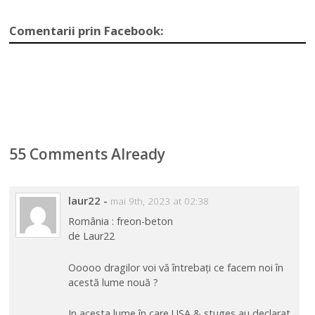
Comentarii prin Facebook:
55 Comments Already
laur22
-
mai 9th, 2023 at 02:38
România : freon-beton
de Laur22
Ooooo dragilor voi vă întrebați ce facem noi în
acestă lume nouă ?
In acesta lume în care USA & stuges au declarat