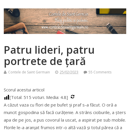
Patru lideri, patru
portrete de ţară
Contele de Saint Germain
25/02/2023
55 Comments
Scorul acestui articol
[Total:
515
voturi. Media:
4.8
]
A căzut vaza cu flori de pe bufet şi praf s-a făcut. O oră a
muncit gospodina să facă curăţenie. A strâns cioburile, a şters
apa de pe jos, a pus covorul la uscat, a aspirat pe sub mobile.
Florile le-a aranjat frumos intr-o altă vază şi totul părea că a