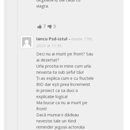
viagra.
7
3
Iancu Psd-istul
-
martie 17th,
2023 at 11:35
Deci nu ai murit pe front? Sau
ai dezertat?
Urla prostia in mine cum urla
nevasta-ta sub șeful tău!
Ți-as explica cum e cu fructele
BIO dar ești prea încremenit
in proiect ca sa duci o
explicație logica!
Ma bucur ca nu ai murit pe
front!
Dacă mureai ii dădeau
nevestei tale un Kind
reminder jegosii actorului