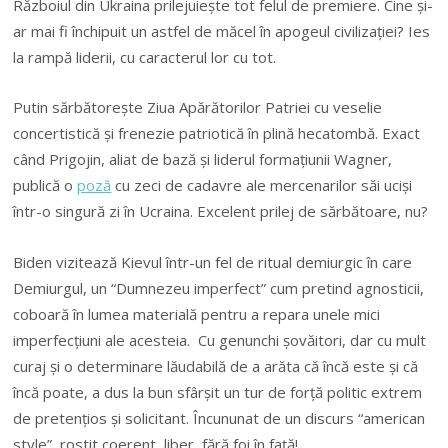
Războiul din Ukraina prilejuieşte tot felul de premiere. Cine şi-
ar mai fi închipuit un astfel de măcel în apogeul civilizaţiei? Ies
la rampă liderii, cu caracterul lor cu tot.
Putin sărbătoreşte Ziua Apărătorilor Patriei cu veselie
concertistică şi frenezie patriotică în plină hecatombă. Exact
când Prigojin, aliat de bază şi liderul formaţiunii Wagner,
publică o
poză
cu zeci de cadavre ale mercenarilor săi uciși
într-o singură zi în Ucraina. Excelent prilej de sărbătoare, nu?
Biden vizitează Kievul într-un fel de ritual demiurgic în care
Demiurgul, un “Dumnezeu imperfect” cum pretind agnosticii,
coboară în lumea materială pentru a repara unele mici
imperfecţiuni ale acesteia. Cu genunchi şovăitori, dar cu mult
curaj şi o determinare lăudabilă de a arăta că încă este şi că
încă poate, a dus la bun sfârşit un tur de forţă politic extrem
de pretenţios şi solicitant. Încununat de un discurs “american
style”, rostit coerent, liber, fără foi în faţă!