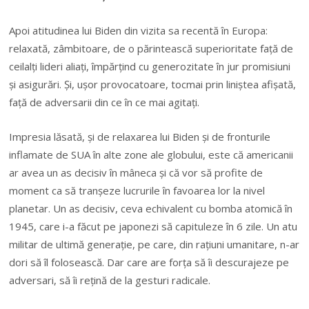
Apoi atitudinea lui Biden din vizita sa recentă în Europa:
relaxată, zâmbitoare, de o părintească superioritate faţă de
ceilalţi lideri aliaţi, împărţind cu generozitate în jur promisiuni
şi asigurări. Şi, uşor provocatoare, tocmai prin liniştea afişată,
faţă de adversarii din ce în ce mai agitaţi.
Impresia lăsată, şi de relaxarea lui Biden şi de fronturile
inflamate de SUA în alte zone ale globului, este că americanii
ar avea un as decisiv în mâneca şi că vor să profite de
moment ca să tranşeze lucrurile în favoarea lor la nivel
planetar. Un as decisiv, ceva echivalent cu bomba atomică în
1945, care i-a făcut pe japonezi să capituleze în 6 zile. Un atu
militar de ultimă generaţie, pe care, din raţiuni umanitare, n-ar
dori să îl folosească. Dar care are forţa să îi descurajeze pe
adversari, să îi reţină de la gesturi radicale.