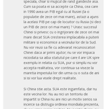
speciala, chiar si mujicul de rand gandeste asa.
Cum sa poata ei sa accepte ca China, cea care
in 1990 avea un PIB egal cu al Rusiei (la o
populatie de zece ori mai mare), astazi a ajuns
la acelasi PIB pe cap de locuitor cu Rusia (si deci
un PIB de zece ori mai mare) ? Urasc succesul
Chinei si privesc cu o ingrijorare de zece ori mai
mare decat SUA cresterea implacabila a puterii
militare si economice a vecinului lor de la Sud.
Nu vor reusi sa fie cu adevarat recunoscatori
Chinei daca ar primi ajutor; nu se vor impaca
niciodata sa aiba statutul pe care il are UK spre
exemplu in relatia cu SUA, pur si simplu nu vor
accepta realitatea, vor continua sa viseze la
maretia imperiului lor din urma cu o suta de ani
si isi vor lua visele drept realitate.
Si China stie asta. SUA este ingamfata, dar nu
este vecina lor. Nu au nici un teritoriu de
impartit si China nu are nici un motiv serios sa
incerce sa distruga ordinea mondiala prezenta,