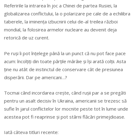
Referirile la intrarea în joc a Chinei de partea Rusiei, la
globalizarea conflictului, la o polarizare pe cale de a echilibra
taberele, la iminenţa izbucnirii celui de-al treilea război
mondial, la folosirea armelor nucleare au devenit deja
retorică de uz curent.
Pe ruşi îi pot înţelege până la un punct că nu pot face pace
acum: încolţiţi din toate părţile mârâie şi îşi arată colţii. Asta
ţine nu atât de instinctul de conservare cât de presiunea
disperării. Dar pe americani…?
Tocmai când incordarea creşte, când ruşii par a se pregăti
pentru un asalt decisiv în Ukraina, americanii se trezesc să
sufle în jarul conflictelor lor mocnite peste tot în lume unde
acestea pot fi reaprinse şi pot stârni flăcări primejdioase.
Iată câteva titluri recente: