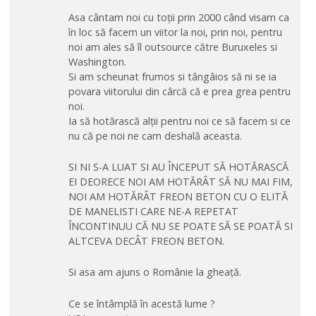
Asa cântam noi cu toții prin 2000 când visam ca
în loc să facem un viitor la noi, prin noi, pentru
noi am ales să îl outsource către Buruxeles si
Washington.
Si am scheunat frumos si tângâios să ni se ia
povara viitorului din cârcă că e prea grea pentru
noi.
Ia să hotărască alții pentru noi ce să facem si ce
nu că pe noi ne cam deshală aceasta.
SI NI S-A LUAT SI AU ÎNCEPUT SĂ HOTĂRASCĂ
EI DEORECE NOI AM HOTĂRÂT SĂ NU MAI FIM,
NOI AM HOTĂRÂT FREON BETON CU O ELITĂ
DE MANELISTI CARE NE-A REPETAT
ÎNCONTINUU CĂ NU SE POATE SĂ SE POATĂ SI
ALTCEVA DECÂT FREON BETON.
Si asa am ajuns o Românie la gheață.
Ce se întâmplă în acestă lume ?