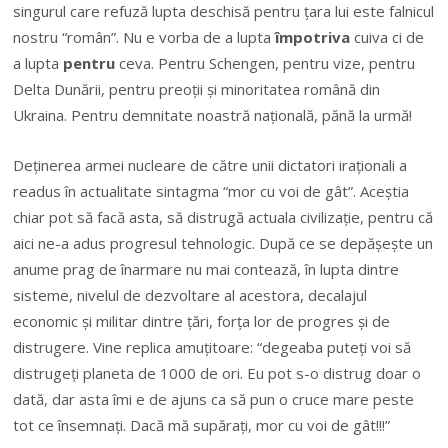
singurul care refuză lupta deschisă pentru ţara lui este falnicul
nostru “român”. Nu e vorba de a lupta
împotriva
cuiva ci de
a lupta
pentru
ceva. Pentru Schengen, pentru vize, pentru
Delta Dunării, pentru preoţii şi minoritatea română din
Ukraina. Pentru demnitate noastră naţională, pănă la urmă!
Deţinerea armei nucleare de către unii dictatori iraţionali a
readus în actualitate sintagma “mor cu voi de gât”. Aceştia
chiar pot să facă asta, să distrugă actuala civilizaţie, pentru că
aici ne-a adus progresul tehnologic. După ce se depăşeşte un
anume prag de înarmare nu mai contează, în lupta dintre
sisteme, nivelul de dezvoltare al acestora, decalajul
economic şi militar dintre ţări, forţa lor de progres şi de
distrugere. Vine replica amuţitoare: “degeaba puteţi voi să
distrugeţi planeta de 1000 de ori. Eu pot s-o distrug doar o
dată, dar asta îmi e de ajuns ca să pun o cruce mare peste
tot ce însemnaţi. Dacă mă supăraţi, mor cu voi de gât!!!”