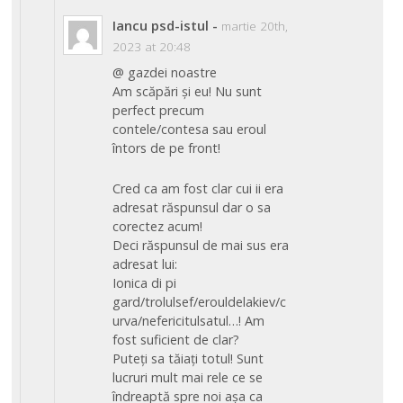
Iancu psd-istul
-
martie 20th,
2023 at 20:48
@ gazdei noastre
Am scăpări și eu! Nu sunt
perfect precum
contele/contesa sau eroul
întors de pe front!
Cred ca am fost clar cui ii era
adresat răspunsul dar o sa
corectez acum!
Deci răspunsul de mai sus era
adresat lui:
Ionica di pi
gard/trolulsef/erouldelakiev/c
urva/nefericitulsatul…! Am
fost suficient de clar?
Puteți sa tăiați totul! Sunt
lucruri mult mai rele ce se
îndreaptă spre noi așa ca