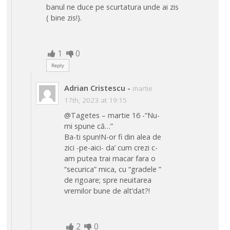
banul ne duce pe scurtatura unde ai zis
( bine zis!).
1
0
Reply
Adrian Cristescu
-
martie
17th, 2023 at 19:15
@Tagetes – martie 16 -“Nu-
mi spune că…”
Ba-ti spun!N-or fi din alea de
zici -pe-aici- da’ cum crezi c-
am putea trai macar fara o
“securica” mica, cu “gradele ”
de rigoare; spre neuitarea
vremilor bune de alt’dat?!
2
0