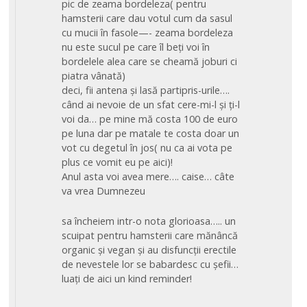
pic de zeama bordeleza( pentru
hamsterii care dau votul cum da sasul
cu mucii în fasole—- zeama bordeleza
nu este sucul pe care îl beți voi în
bordelele alea care se cheamă joburi ci
piatra vânată)
deci, fii antena și lasă partipris-urile….
când ai nevoie de un sfat cere-mi-l și ți-l
voi da… pe mine mă costa 100 de euro
pe luna dar pe matale te costa doar un
vot cu degetul în jos( nu ca ai vota pe
plus ce vomit eu pe aici)!
Anul asta voi avea mere…. caise… câte
va vrea Dumnezeu
sa încheiem intr-o nota glorioasa….. un
scuipat pentru hamsterii care mănâncă
organic și vegan și au disfuncții erectile
de nevestele lor se babardesc cu șefii…
luați de aici un kind reminder!