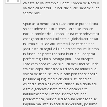
ca asta se va intampla. Poate Coreea de Nord o
va face cu acordul Chinei, dar si aici sansele sunt
foarte mici.
Spun asta pentru ca nu vad cum ar putea China
sa considere ca e in interesul ei sa se implice
intr-un conflict din Europa. China este adevaratul
castigator in concursul asta al globalizarii lansat
in urma cu 30 de ani. Interesul lor este sa tina
jocul asta cu regulile lui de azi cat mai mult timp
in functiune pentru ca sunt buni, s-au adaptat
perfect regulilor si castiga prin lupta dreapta.
Este cam ceea ce vad si eu cu ochii mei pe unde
traiesc: copiii chinezilor au disciplina muncii si o
vointa de fier si se impun cam prin toate scolile
pe unde ajung: media elevilor si studentilor
asiatici si mai ales chinezi, chiar si la a doua sau
a treia generatie bate media oricarei alte
natiuni/rase/etc. umane. Incet-incet, prin
perseverenta, munca si disciplina reusesc sa se
impuna mai intai in scoli si universitati, pe urma