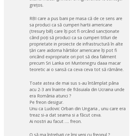
grețos.
RBI care a pus bani pe masa că de ce sens are
sa produci ca să cumperi hartii americane
(tresury bill) care îți pot fi orcând sancționate
când poți să produci ca sa cumperi titluri de
proprietate in proiecte de infrastructură în alte
țări care aidoma hârtiilor americane îți pot fi
oricând expropriate ori pot să dea faliment
precum Sri Lanka ori Muntenegru daaa macar
teoretic ai o sansă ca ceva ceva tot să rămâne.
Toate astea de mai sus s-au întâmplat pâna
acu 2-3 ani înainte de frăsuiala din Ucraina unde
era România atunci ?
Pe freon desigur.
Unu ca Ludovic Orban din Ungaria , unu care era
treaz si-a dat seama si a făcut ceva.
Ai nostri au facut …. freon.
O să ma întrebați ce îmi veni cu freonul ?