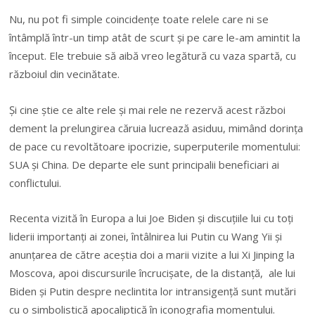
Nu, nu pot fi simple coincidenţe toate relele care ni se
întâmplă într-un timp atât de scurt şi pe care le-am amintit la
început. Ele trebuie să aibă vreo legătură cu vaza spartă, cu
războiul din vecinătate.
Şi cine ştie ce alte rele şi mai rele ne rezervă acest război
dement la prelungirea căruia lucrează asiduu, mimând dorinţa
de pace cu revoltătoare ipocrizie, superputerile momentului:
SUA şi China. De departe ele sunt principalii beneficiari ai
conflictului.
Recenta vizită în Europa a lui Joe Biden şi discuţiile lui cu toţi
liderii importanţi ai zonei, întâlnirea lui Putin cu Wang Yii şi
anunţarea de către aceştia doi a marii vizite a lui Xi Jinping la
Moscova, apoi discursurile încrucişate, de la distanţă, ale lui
Biden şi Putin despre neclintita lor intransigenţă sunt mutări
cu o simbolistică apocaliptică în iconografia momentului.