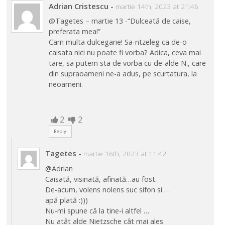
Adrian Cristescu
-
martie 14th, 2023 at 21:46
@Tagetes – martie 13 -“Dulceată de caise,
preferata mea!”
Cam multa dulcegarie! Sa-ntzeleg ca de-o
caisata nici nu poate fi vorba? Adica, ceva mai
tare, sa putem sta de vorba cu de-alde N., care
din supraoameni ne-a adus, pe scurtatura, la
neoameni.
2
2
Reply
Tagetes
-
martie 16th, 2023 at 11:42
@Adrian
Caisată, visinată, afinată…au fost.
De-acum, volens nolens suc sifon si …
apă plată :)))
Nu-mi spune că la tine-i altfel …
Nu atât alde Nietzsche cât mai ales