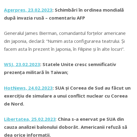
Agerpres, 23.02.2023
: Schimbări în ordinea mondială
după invazia rusă – comentariu AFP
Generalul James Bierman, comandantul forţelor americane
din Japonia, declară: “Numim asta configurarea teatrului. Şi
facem asta în prezent în Japonia, în Filipine şi în alte locuri”.
WSJ, 23.02.2023
: Statele Unite cresc semnificativ
prezenţa militară în Taiwan;
HotNews, 24.02.2023
: SUA și Coreea de Sud au făcut un
exerciţiu de simulare a unui conflict nuclear cu Coreea
de Nord.
Libertatea, 25.02.2023
:
China s-a enervat pe SUA din
cauza analizei balonului doborât. Americanii refuză să
dea orice informaţii.