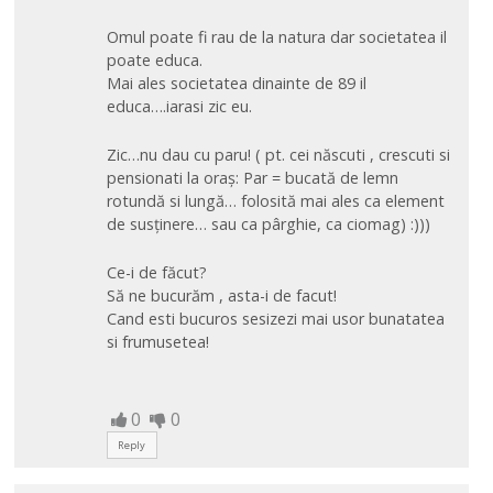
Omul poate fi rau de la natura dar societatea il
poate educa.
Mai ales societatea dinainte de 89 il
educa….iarasi zic eu.
Zic…nu dau cu paru! ( pt. cei născuti , crescuti si
pensionati la oraș: Par = bucată de lemn
rotundă si lungă… folosită mai ales ca element
de susținere… sau ca pârghie, ca ciomag) :)))
Ce-i de făcut?
Să ne bucurăm , asta-i de facut!
Cand esti bucuros sesizezi mai usor bunatatea
si frumusetea!
0
0
Reply