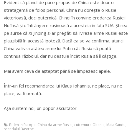
Evident că planul de pace propus de China este doar o
stratagemă de folos personal. China nu doreşte o Rusie
victorioasă, deci puternică. Chinei în convine erodarea Rusiei!
Nu însă şi o înfrângere ruşinoasă a acesteia în faţa SUA. Ştirea
pe surse că Xi Jinping s-ar pregăti să livreze arme Rusiei este
plauzibilă în această ipoteză. Dacă ea se va confirma, atunci
China va livra atâtea arme lui Putin cât Rusia să poată
continua războiul, dar nu destule încât Rusia să îl câştige.
Mai avem ceva de aşteptat până se limpezesc apele.
Într-un fel recomandarea lui Klaus Iohannis, ne place, nu ne
place, va fi urmată.
Aşa suntem noi, un popor ascultător.
Biden in Europa
,
China da arme Rusiei
,
cutremure Oltenia
,
Maia Sandu
,
scandalul Bastroe