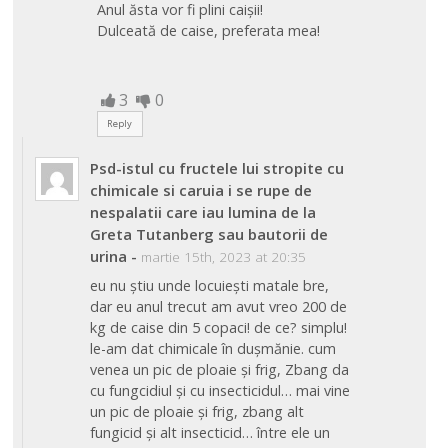
Anul ăsta vor fi plini caișii!
Dulceată de caise, preferata mea!
3
0
Reply
Psd-istul cu fructele lui stropite cu
chimicale si caruia i se rupe de
nespalatii care iau lumina de la
Greta Tutanberg sau bautorii de
urina
-
martie 15th, 2023 at 20:35
eu nu știu unde locuiești matale bre,
dar eu anul trecut am avut vreo 200 de
kg de caise din 5 copaci! de ce? simplu!
le-am dat chimicale în dușmănie. cum
venea un pic de ploaie și frig, Zbang da
cu fungcidiul și cu insecticidul… mai vine
un pic de ploaie și frig, zbang alt
fungicid și alt insecticid… între ele un