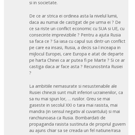
si in societate.
De ce ar strica ei ordinea asta la nivelul lumii,
daca au numai de castigat de pe urma ei ? De
ce sa riste un conflict economic cu SUA si UE, cu
consecinte imprevizibile ? Pentru a ajuta Rusia
sa faca ce ? Sa iasa cu capul sus dintr-un conflict
pe care ea insasi, Rusia, a decis sa-l inceapa in
mijlocul Europei, care Europa e atat de departe
pe harta Chinei ca ar putea fi pe Marte ? Si ce ar
castiga daca ar face asta ? Recunostinta Rusiei
?
La ambitiile nemasurate si nesustenabile ale
Rusiei chinezii sunt mult inferiori ucrainenilor, ca
sa nu mai spun lor, … rusilor. Greu se mai
gaseste in secolul XXI o tara mai rasista, mai
mandra (in sensul negativ al cuvantului) si mai
ranchiunoasa ca Rusia. Bombardati de
propaganda rasista sustinuta de propriul guvern
au ajuns chiar sa se creada un fel natiune/rasa