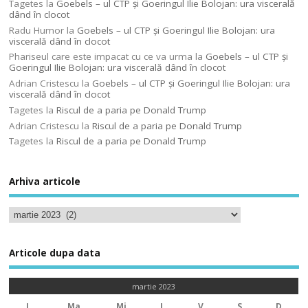
Tagetes
la
Goebels – ul CTP şi Goeringul Ilie Bolojan: ura viscerală
dând în clocot
Radu Humor
la
Goebels – ul CTP şi Goeringul Ilie Bolojan: ura
viscerală dând în clocot
Phariseul care este impacat cu ce va urma
la
Goebels – ul CTP şi
Goeringul Ilie Bolojan: ura viscerală dând în clocot
Adrian Cristescu
la
Goebels – ul CTP şi Goeringul Ilie Bolojan: ura
viscerală dând în clocot
Tagetes
la
Riscul de a paria pe Donald Trump
Adrian Cristescu
la
Riscul de a paria pe Donald Trump
Tagetes
la
Riscul de a paria pe Donald Trump
Arhiva articole
Articole dupa data
martie 2023
L
Ma
Mi
J
V
S
D