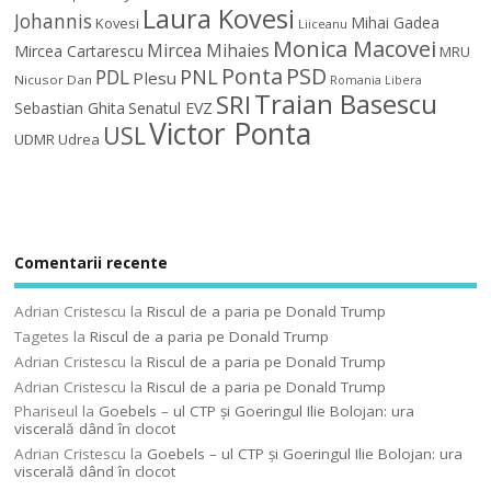
Laura Kovesi
Johannis
Mihai Gadea
Kovesi
Liiceanu
Monica Macovei
Mircea Mihaies
Mircea Cartarescu
MRU
Ponta
PSD
PDL
PNL
Plesu
Nicusor Dan
Romania Libera
Traian Basescu
SRI
Sebastian Ghita
Senatul EVZ
Victor Ponta
USL
UDMR
Udrea
Comentarii recente
Adrian Cristescu
la
Riscul de a paria pe Donald Trump
Tagetes
la
Riscul de a paria pe Donald Trump
Adrian Cristescu
la
Riscul de a paria pe Donald Trump
Adrian Cristescu
la
Riscul de a paria pe Donald Trump
Phariseul
la
Goebels – ul CTP şi Goeringul Ilie Bolojan: ura
viscerală dând în clocot
Adrian Cristescu
la
Goebels – ul CTP şi Goeringul Ilie Bolojan: ura
viscerală dând în clocot