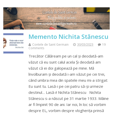
Memento Nichita Stănescu
Contele de Saint Germain
30/03/2023
19
Comments
Trecător Călăream pe un cal şi deodată-am
văzut că eu sunt calul acela Şi deodată am
văzut că ei doi galopează pe mine. Mă
învolburam şi deodată i-am văzut pe cei trei,
când umbra mea din spatele meu mi-a strigat:
Eu sunt tu. Lasă-i pe cei patru să-şi urmeze
destinul… Lasă-i! Nichita Stănescu Nichita
Stănescu s-a născut pe 31 martie 1933. Mâine
ar fi împinit 90 de ani. Iar noi, în loc să vorbim
despre EL, vorbim despre vlogheriţa prinsă