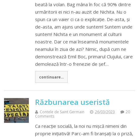
beată la volan. Bag mâna în foc că 90% dintre
urmăritorii ei nici n-au auzit de Nichita. Nu o
spun ca un vaier ci ca o explicaţie. De-asta, şi
de-asta, am ajuns unde suntem! Suntem unde
suntem! Nichita e un monument al culturii
noastre. Dar ce mai înseamnă monumentele
neamului în ziua de azi? Nimic, după cum ne
demonstrează Emil Boc, primarul Clujului, care
demolează într-o frenezie de şef…
continuare...
Răzbunarea useristă
Contele de Saint Germain
26/03/2023
20
Comments
Ca reacţie socială, la noi nu mişcă nimeni din
proprie iniţiativă! Parc-am fi branşaţi la o priză,