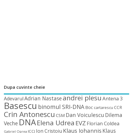
Dupa cuvinte cheie
andrei plesu
Adrian Nastase
Antena 3
Adevarul
Basescu
binomul SRI-DNA
Boc
CCR
cartarescu
Crin Antonescu
Dan Voiculescu
Dilema
CSM
DNA
Elena Udrea
EVZ
Veche
Florian Coldea
Klaus Iohannis
Klaus
Ion Cristoiu
ICCJ
Gabriel Oprea