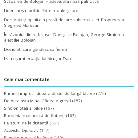
Scăparea de Bolojan – adevărata miză patriotică
Liderii noştri politici: între moale şi tare
Declaraţii şi opinii din presă despre subiectul zilei. Propunerea
Siegfried Muresan
În războiul dintre Nicuşor Dan şi Ilie Bolojan, George Simion a
ales: Ilie Bolojan.
Doi idioţi care gândesc cu fierea
I s-a uşurat ecuaţia lui Nicuşor Dan
Cele mai comentate
Primele impresii după o destul de lungă tăcere
(276)
De data asta Mihai Gâdea a greşit!
(187)
Sincronicitati si pilde
(167)
România masacrată de flotanţi
(163)
Pe scurt, de la distanță
(161)
Activistul Djokovic
(147)
Planul nuclear al lui Putin
(142)