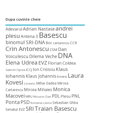
Dupa cuvinte cheie
andrei
Adrian Nastase
Adevarul
Basescu
plesu
Antena 3
binomul SRI-DNA
Boc
CCR
cartarescu
Crin Antonescu
Dan
CSM
DNA
Voiculescu
Dilema Veche
Elena Udrea
EVZ
Florian Coldea
Klaus
Ion Cristoiu
ICCJ
Gabriel Oprea
Laura
Iohannis
Klaus Johannis
Kovesi
Kovesi
Mihai Gadea
Mircea
Liiceanu
Monica
Mircea Mihaies
Cartarescu
Macovei
PDL
PNL
Plesu
MRU
Nicusor Dan
Ponta
PSD
Sebastian Ghita
Romania Libera
Traian Basescu
SRI
Senatul EVZ