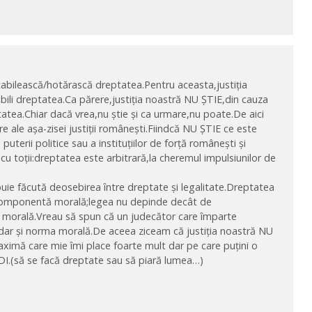
 stabilească/hotărască dreptatea.Pentru aceasta,justiția
abili dreptatea.Ca părere,justiția noastră NU ȘTIE,din cauza
tatea.Chiar dacă vrea,nu știe și ca urmare,nu poate.De aici
 ale așa-zisei justiții românești.Fiindcă NU ȘTIE ce este
puterii politice sau a instituțiilor de forță românești și
 cu toții:dreptatea este arbitrară,la cheremul impulsiunilor de
uie făcută deosebirea între dreptate și legalitate.Dreptatea
 componentă morală;legea nu depinde decât de
 morală.Vreau să spun că un judecător care împarte
dar și norma morală.De aceea ziceam că justiția noastră NU
maximă care mie îmi place foarte mult dar pe care puțini o
.(să se facă dreptate sau să piară lumea…)