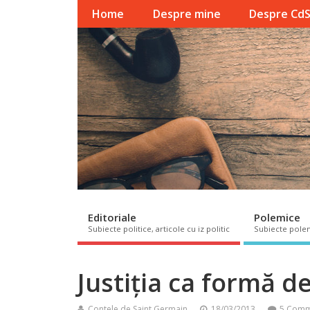
Home
Despre mine
Despre Cd
Editoriale
Polemice
Subiecte politice, articole cu iz politic
Subiecte pole
Justiția ca formă de
Contele de Saint Germain
18/03/2013
5 Comm