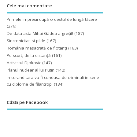
Cele mai comentate
Primele impresii după o destul de lungă tăcere
(276)
De data asta Mihai Gâdea a greşit!
(187)
Sincronicitati si pilde
(167)
România masacrată de flotanţi
(163)
Pe scurt, de la distanță
(161)
Activistul Djokovic
(147)
Planul nuclear al lui Putin
(142)
In curand tara va fi condusa de criminali in serie
cu diplome de filantropi
(134)
CdSG pe Facebook