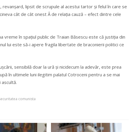
evanșard, lipsit de scrupule al acestui tartor și felul în care se
 cineva cât de cât onest Â de relația cauză – efect dintre cele
ma vreme în spațiul public de Traian Băsescu este că justiția din
ul lui este să-i apere fragila libertate de braconierii politici ce
șcării, sensibilă doar la ură și nicidecum la adevăr, este prea
pă în ultimele luni ilegitim palatul Cotroceni pentru a se mai
i ascultă.
securitatea comunista