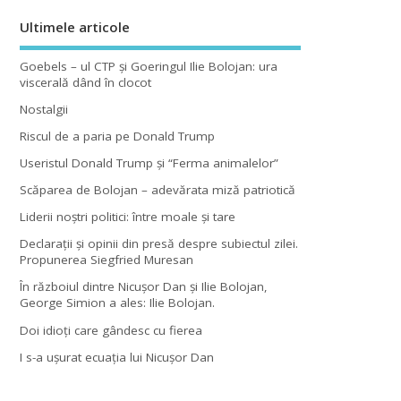
Ultimele articole
Goebels – ul CTP şi Goeringul Ilie Bolojan: ura
viscerală dând în clocot
Nostalgii
Riscul de a paria pe Donald Trump
Useristul Donald Trump şi “Ferma animalelor”
Scăparea de Bolojan – adevărata miză patriotică
Liderii noştri politici: între moale şi tare
Declaraţii şi opinii din presă despre subiectul zilei.
Propunerea Siegfried Muresan
În războiul dintre Nicuşor Dan şi Ilie Bolojan,
George Simion a ales: Ilie Bolojan.
Doi idioţi care gândesc cu fierea
I s-a uşurat ecuaţia lui Nicuşor Dan