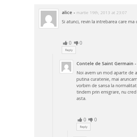
alice
-
martie 19th, 2013 at 23:07
Si atunci, revin la intrebarea care ma
0
0
Reply
Contele de Saint Germain
-
Noi avem un mod aparte de a n
putina curatenie, mai aruncam
vorbim de sansa la normalitat
tindem prin emigrare, nu cred 
asta.
0
0
Reply