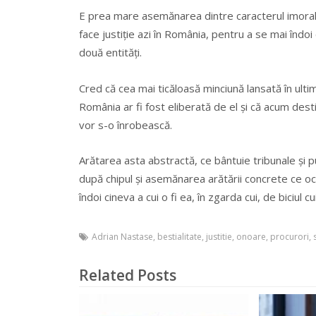
E prea mare asemănarea dintre caracterul imoral, r
face justiție azi în România, pentru a se mai îndoi
două entități.
Cred că cea mai ticăloasă minciună lansată în ulti
România ar fi fost eliberată de el și că acum destin
vor s-o înrobească.
Arătarea asta abstractă, ce bântuie tribunale și pu
după chipul și asemănarea arătării concrete ce ocu
îndoi cineva a cui o fi ea, în zgarda cui, de biciul cu
Adrian Nastase
,
bestialitate
,
justitie
,
onoare
,
procurori
,
Related Posts