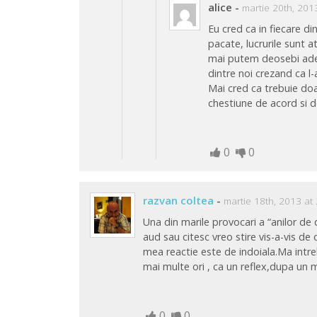
alice
-
martie 20th, 201
Eu cred ca in fiecare di
pacate, lucrurile sunt a
mai putem deosebi adev
dintre noi crezand ca l
Mai cred ca trebuie doar
chestiune de acord si d
0
0
razvan coltea
-
martie 18th, 2013 at
Una din marile provocari a “anilor de d
aud sau citesc vreo stire vis-a-vis d
mea reactie este de indoiala.Ma intre
mai multe ori , ca un reflex,dupa un
0
0