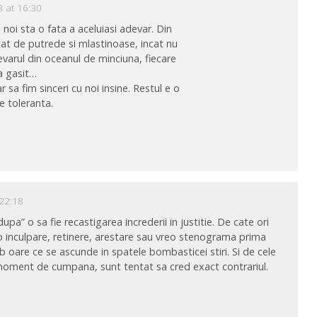
3 at 16:30
n noi sta o fata a aceluiasi adevar. Din
tat de putrede si mlastinoase, incat nu
arul din oceanul de minciuna, fiecare
-a gasit…
 sa fim sinceri cu noi insine. Restul e o
e toleranta.
 22:18
upa” o sa fie recastigarea increderii in justitie. De cate ori
e o inculpare, retinere, arestare sau vreo stenograma prima
b oare ce se ascunde in spatele bombasticei stiri. Si de cele
 moment de cumpana, sunt tentat sa cred exact contrariul.