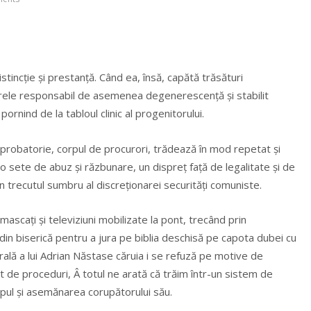
distincție și prestanță. Când ea, însă, capătă trăsături
orele responsabil de asemenea degenerescență și stabilit
rnind de la tabloul clinic al progenitorului.
i probatorie, corpul de procurori, trădează în mod repetat și
 o sete de abuz și răzbunare, un dispreț față de legalitate și de
in trecutul sumbru al discreționarei securități comuniste.
ascați și televiziuni mobilizate la pont, trecând prin
din biserică pentru a jura pe biblia deschisă pe capota dubei cu
rală a lui Adrian Năstase căruia i se refuză pe motive de
t de proceduri, Â totul ne arată că trăim într-un sistem de
ipul și asemănarea corupătorului său.