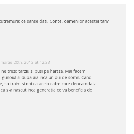
 cutremura: ce sanse dati, Conte, oamenilor acestei tari?
martie 20th, 2013 at 12:33
e trezi: tarziu si pusi pe hartza. Mai facem
 gunoiul si dupa aia inca un pui de somn. Cand
e, sa traim si noi ca aceia catre care deocamdata
ca s-a nascut inca generatia ce va beneficia de