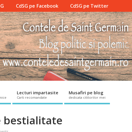
SG
CdSG pe Facebook
CdSG pe Twitter
Lecturi impartasite
Musafiri pe blog
mice
Carti recomandate
dedicata cititorilor mei
 bestialitate
ents