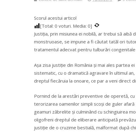
Scorul acestui articol
[Total:
0
voturi. Media:
0
]
Justiția, prin misiunea ei nobilă, ar trebui să aibă 
monstruoase, se impune a fi căutat tatăl ori tut
tratamentul adecvat pentru tulburări congenitale po
Așa zisa justiție din România și mai ales partea e
sistematic, cu o dramatică agravare în ultimul an,
dreptul fiecăruia la onoare, ce par a veni direct d
Pornind de la arestări preventive de operetă, cu m
terorizarea oamenilor simpli scoși de guler afară 
geamuri zăbrelite și culminând cu schingiuirea mo
oligofreni dreptul de eliberare anticipată prevăzu
justiție de o cruzime bestială, malformat după ch