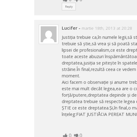
Reply
Lucifer
-
martie 18th, 2013 at 20:28
Justiția trebuie ca,în numele legii,să
trebuie să știe,să vrea și să poată st
lipsei de profesionalism,ce este drep
toate aceste abuzuri înspăimântătoare
dreptatea,jusiția se pitește în spatele 
străine.În final,rezultă ceea ce vedem
moment.
Aici facem o observație și anume treb
este mai mult decât legea,ea are o
forță/putere,dreptatea depinde și de
dreptatea trebuie să respecte legea 
ȘTIE ce este dreptatea.Și,în final,o 
înțeleg:FIAT JUSTIÅ¢IA PEREAT MUNDI
0
0