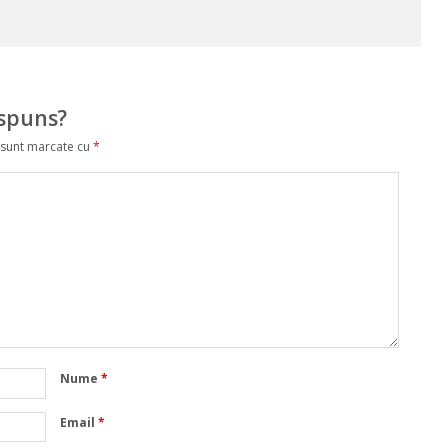
ăspuns?
 sunt marcate cu
*
Nume
*
Email
*