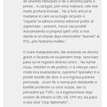
de anumite televiziuni si de o anumita parte a
presei… A castigat, prin orice mijloace, cele mai
multe profund imorale… Nu a fost articol al
madamei in care sa nu bage cel putin o
“soparla” la adresa vreunui adversar politic al
zupremului – prezent, trecut sau posibil!
Autoanulandu-si propriul spirit critic si mai
dandu-le un impuls deja eternizatilor “laureati” ai
PDL, prin faultarea rivalilor…
O mare manipulatoare, dar aratandu-ne drumul
gresit si facandu-ne sa pierdem timp, nervi bani
pana sa ne regasim drumul corect… Nu numai
noua, chibitilor in ale politicii, ci si celui pe care-l
crede inca invatacelul ei, zupremu’! Specialist in a
prinde teoriile din zbor si a-si ingrasa puterea
personala… Acum fie si numai prin delatiunile si
barfele proferate cu orice ocazie, dar cu
precadere pe TVR1, ca a ingenuncheat deja
extrem de eficient si SRI, SIE, SPP etc, ba pana
si asa-zisul “corp diplomatic”…