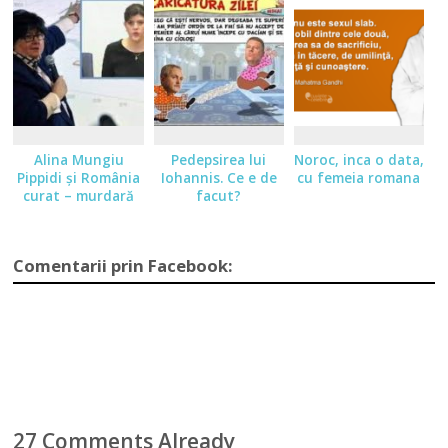
Alina Mungiu
Pedepsirea lui
Noroc, inca o data,
Pippidi şi România
Iohannis. Ce e de
cu femeia romana
curat – murdară
facut?
Comentarii prin Facebook:
27 Comments Already