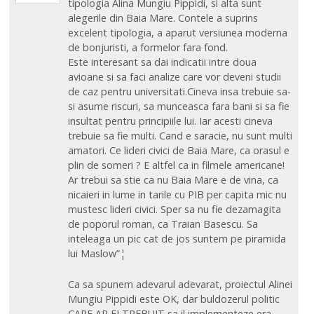
tipologia Alina Mungiu Pippidi, si alta sunt
alegerile din Baia Mare. Contele a suprins
excelent tipologia, a aparut versiunea moderna
de bonjuristi, a formelor fara fond.
Este interesant sa dai indicatii intre doua
avioane si sa faci analize care vor deveni studii
de caz pentru universitati.Cineva insa trebuie sa-
si asume riscuri, sa munceasca fara bani si sa fie
insultat pentru principiile lui. Iar acesti cineva
trebuie sa fie multi. Cand e saracie, nu sunt multi
amatori. Ce lideri civici de Baia Mare, ca orasul e
plin de someri ? E altfel ca in filmele americane!
Ar trebui sa stie ca nu Baia Mare e de vina, ca
nicaieri in lume in tarile cu PIB per capita mic nu
mustesc lideri civici. Sper sa nu fie dezamagita
de poporul roman, ca Traian Basescu. Sa
inteleaga un pic cat de jos suntem pe piramida
lui Maslow”¦
Ca sa spunem adevarul adevarat, proiectul Alinei
Mungiu Pippidi este OK, dar buldozerul politic
CARE AR FI TREBUIT sa il implementeze era