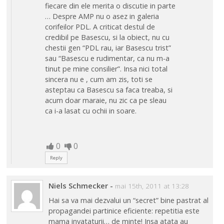
fiecare din ele merita o discutie in parte
… Despre AMP nu o asez in galeria
corifeilor PDL. A criticat destul de
credibil pe Basescu, si la obiect, nu cu
chestii gen “PDL rau, iar Basescu trist”
sau “Basescu e rudimentar, ca nu m-a
tinut pe mine consilier”. Insa nici total
sincera nu e , cum am zis, toti se
asteptau ca Basescu sa faca treaba, si
acum doar maraie, nu zic ca pe sleau
ca i-a lasat cu ochii in soare.
0
0
Reply
Niels Schmecker
-
mai 15th, 2011 at 13:28
Hai sa va mai dezvalui un “secret” bine pastrat al
propagandei partinice eficiente: repetitia este
mama invataturii… de minte! Insa atata au