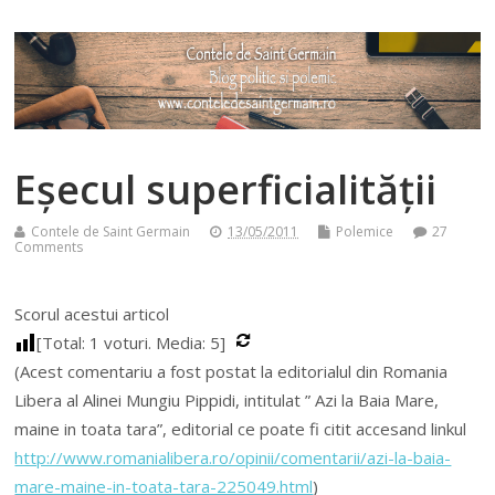
Eșecul superficialității
Contele de Saint Germain
13/05/2011
Polemice
27
Comments
Scorul acestui articol
[Total:
1
voturi. Media:
5
]
(Acest comentariu a fost postat la editorialul din Romania
Libera al Alinei Mungiu Pippidi, intitulat ” Azi la Baia Mare,
maine in toata tara”, editorial ce poate fi citit accesand linkul
http://www.romanialibera.ro/opinii/comentarii/azi-la-baia-
mare-maine-in-toata-tara-225049.html
)