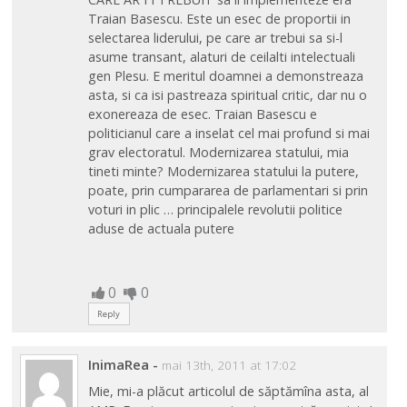
Traian Basescu. Este un esec de proportii in
selectarea liderului, pe care ar trebui sa si-l
asume transant, alaturi de ceilalti intelectuali
gen Plesu. E meritul doamnei a demonstreaza
asta, si ca isi pastreaza spiritual critic, dar nu o
exonereaza de esec. Traian Basescu e
politicianul care a inselat cel mai profund si mai
grav electoratul. Modernizarea statului, mia
tineti minte? Modernizarea statului la putere,
poate, prin cumpararea de parlamentari si prin
voturi in plic … principalele revolutii politice
aduse de actuala putere
0
0
Reply
InimaRea
-
mai 13th, 2011 at 17:02
Mie, mi-a plăcut articolul de săptămîna asta, al