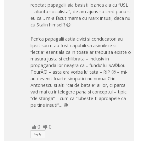
repetat papagalii aia basisti lozinca aia cu “USL
= alianta socialista”, de am ajuns sa cred pana si
eu ca… m-a facut mama cu Marx insusi, daca nu
cu Stalin himself! 😆
Pen’ca papagalii astia civici si conducatori au
lipsit sau n-au fost capabili sa asimileze si
“lectia” esentiala ca in toate ar trebui sa existe o
masura justa si echilibrata – inclusiv in
propaganda lor neagra ca… fundu’ lu’ SÃ©kou
TourÃ© – asta era vorba lu’ tata – RIP 🙁 – mi-
au devenit foarte simpatici nu numai Crin
Antonescu si alti “cai de bataie” ai lor, ci parca
vad mai cu intelegere pana si conceptul – tipic
“de stanga” – cum ca “Iubeste-ti aproapele ca
pe tine insuti”… 😀
0
0
Reply