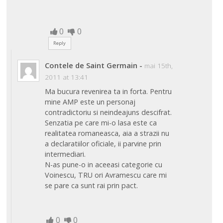
0
0
Reply
Contele de Saint Germain
-
mai 15th,
2011 at 13:41
Ma bucura revenirea ta in forta. Pentru
mine AMP este un personaj
contradictoriu si neindeajuns descifrat.
Senzatia pe care mi-o lasa este ca
realitatea romaneasca, aia a strazii nu
a declaratiilor oficiale, ii parvine prin
intermediari.
N-as pune-o in aceeasi categorie cu
Voinescu, TRU ori Avramescu care mi
se pare ca sunt rai prin pact.
0
0