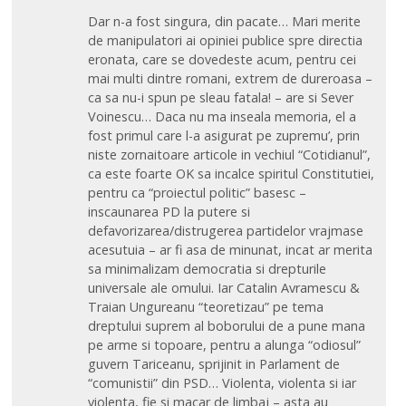
Dar n-a fost singura, din pacate… Mari merite
de manipulatori ai opiniei publice spre directia
eronata, care se dovedeste acum, pentru cei
mai multi dintre romani, extrem de dureroasa –
ca sa nu-i spun pe sleau fatala! – are si Sever
Voinescu… Daca nu ma inseala memoria, el a
fost primul care l-a asigurat pe zupremu’, prin
niste zornaitoare articole in vechiul “Cotidianul”,
ca este foarte OK sa incalce spiritul Constitutiei,
pentru ca “proiectul politic” basesc –
inscaunarea PD la putere si
defavorizarea/distrugerea partidelor vrajmase
acesutuia – ar fi asa de minunat, incat ar merita
sa minimalizam democratia si drepturile
universale ale omului. Iar Catalin Avramescu &
Traian Ungureanu “teoretizau” pe tema
dreptului suprem al boborului de a pune mana
pe arme si topoare, pentru a alunga “odiosul”
guvern Tariceanu, sprijinit in Parlament de
“comunistii” din PSD… Violenta, violenta si iar
violenta, fie si macar de limbaj – asta au