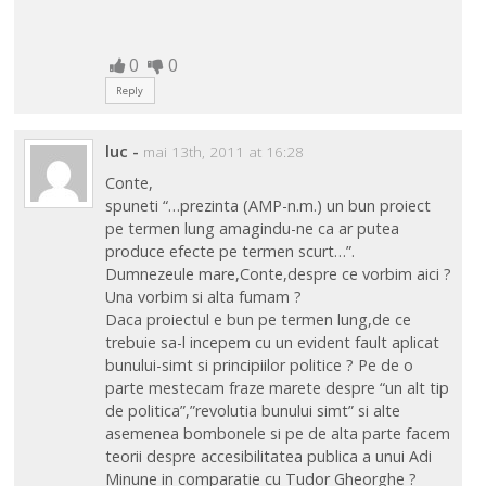
0
0
Reply
luc
-
mai 13th, 2011 at 16:28
Conte,
spuneti “…prezinta (AMP-n.m.) un bun proiect
pe termen lung amagindu-ne ca ar putea
produce efecte pe termen scurt…”.
Dumnezeule mare,Conte,despre ce vorbim aici ?
Una vorbim si alta fumam ?
Daca proiectul e bun pe termen lung,de ce
trebuie sa-l incepem cu un evident fault aplicat
bunului-simt si principiilor politice ? Pe de o
parte mestecam fraze marete despre “un alt tip
de politica”,”revolutia bunului simt” si alte
asemenea bombonele si pe de alta parte facem
teorii despre accesibilitatea publica a unui Adi
Minune in comparatie cu Tudor Gheorghe ?