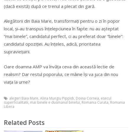
(dacă există) după ce trenul a plecat din gară.
Alegătorii din Baia Mare, transformați pentru o zi în popor
local, și-au transpus înțelepciunea în fapte: nu au așteptat
“mai binele”, candidatul perfect, ci au preferat doar “binele”:
candidatul opoziției. Au înțeles, adică, prioritatea
supraviețuirii.
Oare doamna AMP va învăța ceva din această lectie de
realism? Dar restul poporului, ce mâine își va juca din nou
viața la urne?
alegeri Baia Mare
,
Alina Mungiu Pippidi
,
Doina Cornea
,
esecul
superficialitatii
,
mai binele e dusmanul binelui
,
Romania Curata
,
Romania
Libera
Related Posts