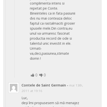
complimenta intens si
repetat pe Conte.
Bineinteles ca in fata pasiunii
dvs nu mai conteaza deloc
faptul ca rastalmaciti grosier
spusele mele.Din contra,eu
unul va urmaresc fascinat
productia record de ode si
talentul unic investit in ele.
Urmati-
va,deci,pasiunea,stimate
domn !
0
0
Contele de Saint Germain
-
mai 13th,
2011 at 19:16
Luc,
deși îmi propusesem să mă menajez