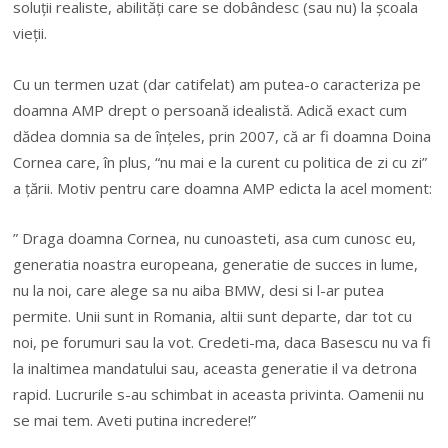
soluții realiste, abilități care se dobândesc (sau nu) la școala
vieții.
Cu un termen uzat (dar catifelat) am putea-o caracteriza pe
doamna AMP drept o persoană idealistă. Adică exact cum
dădea domnia sa de înțeles, prin 2007, că ar fi doamna Doina
Cornea care, în plus, “nu mai e la curent cu politica de zi cu zi”
a țării. Motiv pentru care doamna AMP edicta la acel moment:
” Draga doamna Cornea, nu cunoasteti, asa cum cunosc eu,
generatia noastra europeana, generatie de succes in lume,
nu la noi, care alege sa nu aiba BMW, desi si l-ar putea
permite. Unii sunt in Romania, altii sunt departe, dar tot cu
noi, pe forumuri sau la vot. Credeti-ma, daca Basescu nu va fi
la inaltimea mandatului sau, aceasta generatie il va detrona
rapid. Lucrurile s-au schimbat in aceasta privinta. Oamenii nu
se mai tem. Aveti putina incredere!”