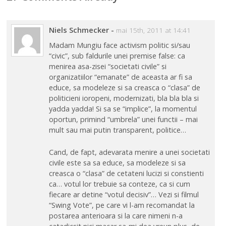
Niels Schmecker
-
mai 15th, 2011 at 14:41
Madam Mungiu face activism politic si/sau
“civic”, sub faldurile unei premise false: ca
menirea asa-zisei “societati civile” si
organizatiilor “emanate” de aceasta ar fi sa
educe, sa modeleze si sa creasca o “clasa” de
politicieni ioropeni, modernizati, bla bla bla si
yadda yadda! Si sa se “implice”, la momentul
oportun, primind “umbrela” unei functii – mai
mult sau mai putin transparent, politice…
Cand, de fapt, adevarata menire a unei societati
civile este sa sa educe, sa modeleze si sa
creasca o “clasa” de cetateni lucizi si constienti
ca… votul lor trebuie sa conteze, ca si cum
fiecare ar detine “votul decisiv”… Vezi si filmul
“Swing Vote”, pe care vi l-am recomandat la
postarea anterioara si la care nimeni n-a