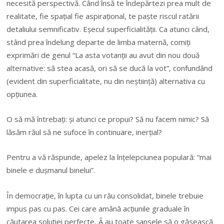
necesită perspectivă. Când însă te îndepărtezi prea mult de
realitate, fie spațial fie aspirațional, te paște riscul ratării
detaliului semnificativ. Eșecul superficialității. Ca atunci când,
stând prea îndelung departe de limba maternă, comiți
exprimări de genul “La asta votanții au avut din nou două
alternative: să stea acasă, ori să se ducă la vot”, confundând
(evident din superficialitate, nu din neștiință) alternativa cu
opțiunea.
O să mă întrebați: și atunci ce propui? Să nu facem nimic? Să
lăsăm răul să ne sufoce în continuare, inerțial?
Pentru a vă răspunde, apelez la înțelepciunea populară: “mai
binele e dușmanul binelui”.
În democrație, în lupta cu un rău consolidat, binele trebuie
impus pas cu pas. Cei care amână acțiunile graduale în
căutarea soluției perfecte, Â au toate șansele să o găsească