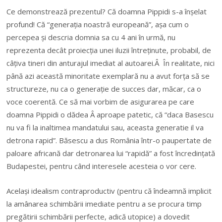
Ce demonstrează prezentul? Că doamna Pippidi s-a înșelat
profund! Că “generația noastră europeană”, așa cum o
percepea și descria domnia sa cu 4 ani în urmă, nu
reprezenta decât proiecția unei iluzii întreținute, probabil, de
câțiva tineri din anturajul imediat al autoarei.Â În realitate, nici
până azi această minoritate exemplară nu a avut forța să se
structureze, nu ca o generație de succes dar, măcar, ca o
voce coerentă. Ce să mai vorbim de asigurarea pe care
doamna Pippidi o dădea Â aproape patetic, că “daca Basescu
nu va fi la inaltimea mandatului sau, aceasta generatie il va
detrona rapid”. Băsescu a dus România într-o paupertate de
paloare africană dar detronarea lui “rapidă” a fost încredințată
Budapestei, pentru când interesele acesteia o vor cere.
Același idealism contraproductiv (pentru că îndeamnă implicit
la amânarea schimbării imediate pentru a se procura timp
pregătirii schimbării perfecte, adică utopice) a dovedit