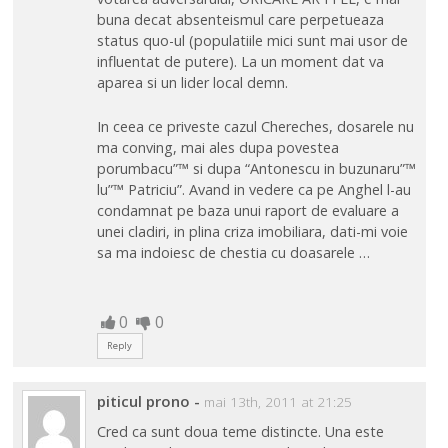
buna decat absenteismul care perpetueaza
status quo-ul (populatiile mici sunt mai usor de
influentat de putere). La un moment dat va
aparea si un lider local demn.
In ceea ce priveste cazul Chereches, dosarele nu
ma conving, mai ales dupa povestea
porumbacu”™ si dupa “Antonescu in buzunaru”™
lu”™ Patriciu”. Avand in vedere ca pe Anghel l-au
condamnat pe baza unui raport de evaluare a
unei cladiri, in plina criza imobiliara, dati-mi voie
sa ma indoiesc de chestia cu doasarele …
0
0
Reply
piticul prono
-
mai 13th, 2011 at 21:25
Cred ca sunt doua teme distincte. Una este