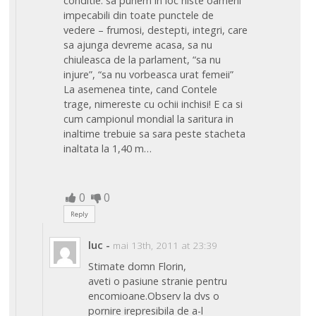
conditie: sa punem in loc niste oameni
impecabili din toate punctele de
vedere – frumosi, destepti, integri, care
sa ajunga devreme acasa, sa nu
chiuleasca de la parlament, “sa nu
injure”, “sa nu vorbeasca urat femeii”
La asemenea tinte, cand Contele
trage, nimereste cu ochii inchisi! E ca si
cum campionul mondial la saritura in
inaltime trebuie sa sara peste stacheta
inaltata la 1,40 m…
0
0
Reply
luc
-
mai 13th, 2011 at 23:39
Stimate domn Florin,
aveti o pasiune stranie pentru
encomioane.Observ la dvs o
pornire irepresibila de a-l