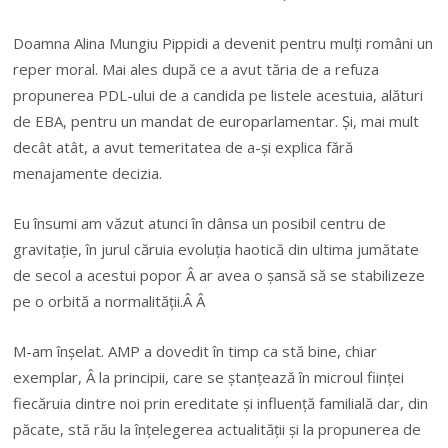
Doamna Alina Mungiu Pippidi a devenit pentru mulți români un
reper moral. Mai ales după ce a avut tăria de a refuza
propunerea PDL-ului de a candida pe listele acestuia, alături
de EBA, pentru un mandat de europarlamentar. Și, mai mult
decât atât, a avut temeritatea de a-și explica fără
menajamente decizia.
Eu însumi am văzut atunci în dânsa un posibil centru de
gravitație, în jurul căruia evoluția haotică din ultima jumătate
de secol a acestui popor Â ar avea o șansă să se stabilizeze
pe o orbită a normalității.Â Â
M-am înșelat. AMP a dovedit în timp ca stă bine, chiar
exemplar, Â la principii, care se ștanțează în microul ființei
fiecăruia dintre noi prin ereditate și influență familială dar, din
păcate, stă rău la înțelegerea actualității și la propunerea de