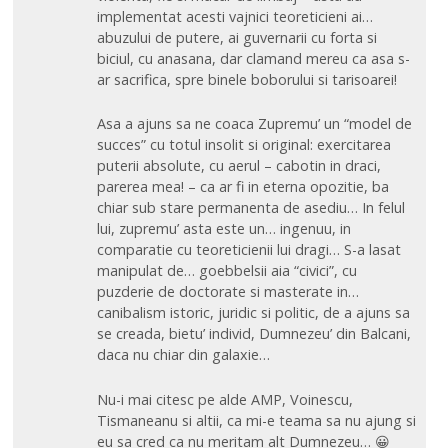
implementat acesti vajnici teoreticieni ai…
abuzului de putere, ai guvernarii cu forta si
biciul, cu anasana, dar clamand mereu ca asa s-
ar sacrifica, spre binele boborului si tarisoarei!
Asa a ajuns sa ne coaca Zupremu’ un “model de
succes” cu totul insolit si original: exercitarea
puterii absolute, cu aerul – cabotin in draci,
parerea mea! – ca ar fi in eterna opozitie, ba
chiar sub stare permanenta de asediu… In felul
lui, zupremu’ asta este un… ingenuu, in
comparatie cu teoreticienii lui dragi… S-a lasat
manipulat de… goebbelsii aia “civici”, cu
puzderie de doctorate si masterate in…
canibalism istoric, juridic si politic, de a ajuns sa
se creada, bietu’ individ, Dumnezeu’ din Balcani,
daca nu chiar din galaxie…
Nu-i mai citesc pe alde AMP, Voinescu,
Tismaneanu si altii, ca mi-e teama sa nu ajung si
eu sa cred ca nu meritam alt Dumnezeu… 😀