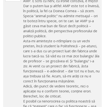
AMP. E scris cu nerv, cu ironie corozivă, e mișto!
Dar o putem lua și altfel: AMP este tot o învinsă,
în politică, la fel ca Doinea Cornea – să zicem.
Specia “animal politic” nu admite metisajul – ori
te botezi întru specie, ori te cari. Iar AMP și-a
găsit ceva mai bun de făcut decît politică –
analiză politică, din perspectiva profesorului de
politici publice.
Asta-mi amintește o-ntîmplare cu un vechi
prieten, încă student la Politehnică – pe-atunci,
care s-a dus cu un proiect luat din fabrica unde
lucra taică-su. Să văd eu ce mai zice bulangiu’ ăla
de profesor – se grozăvea el. Și “bulangiu” i-a
zis: Ai venit cu un proiect din fabrică, ăsta
funcționează – e-adevărat – dar tot nu e bun, nu
așa trebuia să fie. Acum, să-mi arăți ce nu e
corect în funcționarea mășinăriei.
Adică, din punct de vedere teoretic, nici o
aplicație nu e conform teoriei, conține erori.
Berechet, loc de criticat.
E posibil ca nenorocirea cu politica noastră să
fie că “inginerii” care o fac să funcționeze – așa,