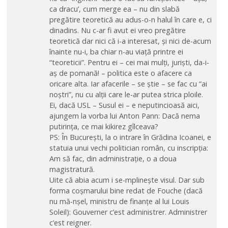
ca dracu’, cum merge ea – nu din slabă
pregătire teoretică au adus-o-n halul în care e, ci
dinadins. Nu c-ar fi avut ei vreo pregătire
teoretică dar nici că i-a interesat, și nici de-acum
înainte nu-i, ba chiar n-au viață printre ei
“teoreticii”. Pentru ei – cei mai mulți, juriști, da-i-
aș de pomană! – politica este o afacere ca
oricare alta. Iar afacerile – se știe – se fac cu “ai
noștri”, nu cu alții care le-ar putea strica ploile.
Ei, dacă USL – Susul ei – e neputincioasă aici,
ajungem la vorba lui Anton Pann: Dacă nema
putirința, ce mai kikirez gîlceava?
PS: În București, la o intrare în Grădina Icoanei, e
statuia unui vechi politician român, cu inscripția:
Am să fac, din administrație, o a doua
magistratură.
Uite că abia acum i se-mplinește visul. Dar sub
forma coșmarului bine redat de Fouche (dacă
nu mă-nșel, ministru de finanțe al lui Louis
Soleil): Gouverner c’est administrer. Administrer
c’est reigner.