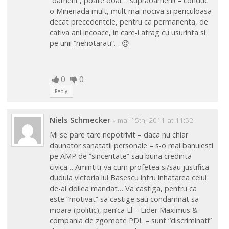
“oameni”, poate doar… supraoameni! – conduc
o Mineriada mult, mult mai nociva si periculoasa
decat precedentele, pentru ca permanenta, de
cativa ani incoace, in care-i atrag cu usurinta si
pe unii “nehotarati”… 😉
0
0
Reply
Niels Schmecker
-
mai 15th, 2011 at 11:52
Mi se pare tare nepotrivit – daca nu chiar
daunator sanatatii personale – s-o mai banuiesti
pe AMP de “sinceritate” sau buna credinta
civica… Amintiti-va cum profetea si/sau justifica
duduia victoria lui Basescu intru inhatarea celui
de-al doilea mandat… Va castiga, pentru ca
este “motivat” sa castige sau condamnat sa
moara (politic), pen’ca El – Lider Maximus &
compania de zgomote PDL – sunt “discriminati”