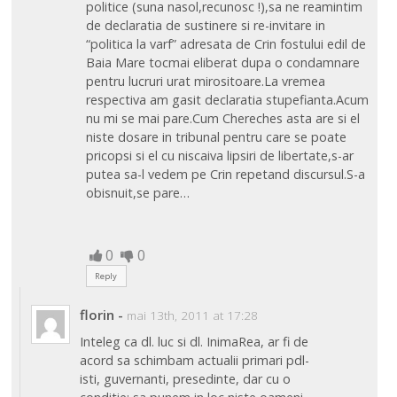
politice (suna nasol,recunosc !),sa ne reamintim
de declaratia de sustinere si re-invitare in
“politica la varf” adresata de Crin fostului edil de
Baia Mare tocmai eliberat dupa o condamnare
pentru lucruri urat mirositoare.La vremea
respectiva am gasit declaratia stupefianta.Acum
nu mi se mai pare.Cum Chereches asta are si el
niste dosare in tribunal pentru care se poate
pricopsi si el cu niscaiva lipsiri de libertate,s-ar
putea sa-l vedem pe Crin repetand discursul.S-a
obisnuit,se pare…
0
0
Reply
florin
-
mai 13th, 2011 at 17:28
Inteleg ca dl. luc si dl. InimaRea, ar fi de
acord sa schimbam actualii primari pdl-
isti, guvernanti, presedinte, dar cu o