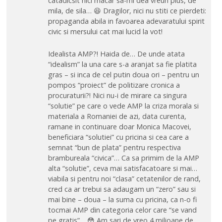
catadicsit nici macar sa-mi dea vreun plus, de
mila, de sila… 😆 Dragilor, nici nu stiti ce pierdeti:
propaganda abila in favoarea adevaratului spirit
civic si mersului cat mai lucid la vot!
Idealista AMP?! Haida de… De unde atata
“idealism” la una care s-a aranjat sa fie platita
gras – si inca de cel putin doua ori – pentru un
pompos “proiect” de politizare cronica a
procuraturii?! Nici nu-i de mirare ca singura
“solutie” pe care o vede AMP la criza morala si
materiala a Romaniei de azi, data curenta,
ramane in continuare doar Monica Macovei,
beneficiara “solutiei” cu pricina si cea care a
semnat “bun de plata” pentru respectiva
brambureala “civica”… Ca sa primim de la AMP
alta “solutie”, ceva mai satisfacatoare si mai…
viabila si pentru noi “clasa” cetatenilor de rand,
cred ca ar trebui sa adaugam un “zero” sau si
mai bine – doua – la suma cu pricina, ca n-o fi
tocmai AMP din categoria celor care “se vand
pe gratis”… 😳 Am sari de vreo 4 milioane de