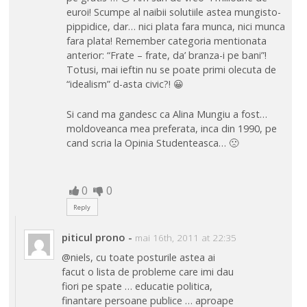
euroi! Scumpe al naibii solutiile astea mungisto-
pippidice, dar… nici plata fara munca, nici munca
fara plata! Remember categoria mentionata
anterior: “Frate – frate, da’ branza-i pe bani”!
Totusi, mai ieftin nu se poate primi olecuta de
“idealism” d-asta civic?! 😀
Si cand ma gandesc ca Alina Mungiu a fost…
moldoveanca mea preferata, inca din 1990, pe
cand scria la Opinia Studenteasca… 🙁
0
0
Reply
piticul prono
-
mai 16th, 2011 at 22:35
@niels, cu toate posturile astea ai
facut o lista de probleme care imi dau
fiori pe spate … educatie politica,
finantare persoane publice … aproape