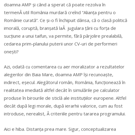
doamna AMP și când a sperat că poate rezolva în
termenÂ util România murdară creînd “Alianța pentru o
Românie curată”. Ce și-o fi închipuit dânsa, că o clasă politică
imorală, coruptă, branșată laÂ jugulara țării cu forța de
sucțiune a unui taifun, va permite, fără pârjolire prealabilă,
cedarea prim-planului puterii unor CV-uri de performeri
onești?
Azi, odată cu comentarea cu aer moralizator a rezultatelor
alegerilor din Baia Mare, doamna AMP își recunoaște,
indirect, eșecul. Alegătorul român, România, funcționează în
realitatea imediată altfel decât în simulările pe calculator
produse în birourile de sticlă ale instituțiilor europene. Altfel
decât după legi morale, după ierarhii valorice, cum au fost
introduse, nerealist, Â criteriile pentru tararea programului.
Aici e hiba. Distanța prea mare. Sigur, conceptualizarea