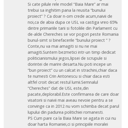
Si cate pilule rele model “Baia Mare” ar mai
trebui sa inghitim pana la reusita “bunului
proiect” ? Ca doar n-om crede acum,naivii de
noi,ca de abia dupa ce USL va castiga vreo 65%
dintre primariile tarii si fotoliile din Parlament cu
de-alde Chereches se vor pogori peste Romania
bunul-simt si binefacerile “bunului proiect ” ?
Conte,nu va mai amagiti si nu ne mai
amagiti.Suntem bezmetici intr-un timp dedicat
politicianismului jegos,lipsei de scrupule si
dorintei de marire desarta.Nu poti incepe un
“bun proiect” cu un calcat in strachini,chiar daca
te numesti Crin Antonescu si chiar daca esti
altfel croit decat restul lumii.Semnalul
“Chereches” dat de USL este,din
pacate,deplorabil.Este confirmarea de care doar
visatorii si naivii mai aveau nevoie pentru a se
convinge ca in 2012 nu vom schimba decat parul
lupului din padurea politichiei romanesti.
PS Cum pare ca la Baia Mare se agata in cui nu
doar harta Romaniei,ci si principiile moralei