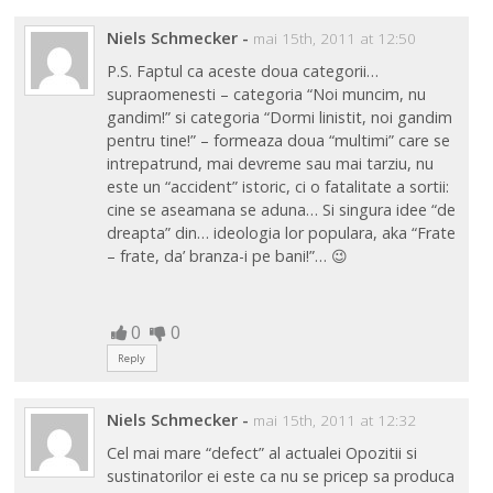
Niels Schmecker
-
mai 15th, 2011 at 12:50
P.S. Faptul ca aceste doua categorii…
supraomenesti – categoria “Noi muncim, nu
gandim!” si categoria “Dormi linistit, noi gandim
pentru tine!” – formeaza doua “multimi” care se
intrepatrund, mai devreme sau mai tarziu, nu
este un “accident” istoric, ci o fatalitate a sortii:
cine se aseamana se aduna… Si singura idee “de
dreapta” din… ideologia lor populara, aka “Frate
– frate, da’ branza-i pe bani!”… 😉
0
0
Reply
Niels Schmecker
-
mai 15th, 2011 at 12:32
Cel mai mare “defect” al actualei Opozitii si
sustinatorilor ei este ca nu se pricep sa produca