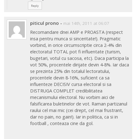
Reply
piticul prono
-
mai 14th, 2011 at 06:07
Recomandare dnei AMP e PROASTA (respect
insa pentru munca si sinceritate!). Pragmatic
vorbind, in orice circumscriptie circa 2-4% din
electoratul TOTAL pot fi influentate (turism,
bugetari, votul cu sacosa, etc). Daca participa la
vot 50%, procentele dirijate devin 4-8%. Iar daca
se prezinta 25% din totalul lectoratului,
procentele devin 8-16%, suficient ca sa
influenteze DECISIV cursa electoral si sa
DISTRUGA COMPLET credibilitatea
mecanismului electoral. Nu vorbim aici de
falsificarea buletinelor de vot. Raman partizanul
raului cel mai mic (cei drept, cel mai frustrant,
dar no pain, no gain!). Iar in politica, ca si in
football , conteaza cine da gol.