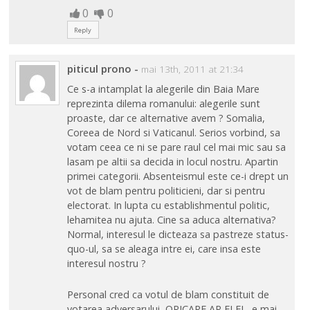
0
0
Reply
piticul prono
-
mai 13th, 2011 at 21:34
Ce s-a intamplat la alegerile din Baia Mare
reprezinta dilema romanului: alegerile sunt
proaste, dar ce alternative avem ? Somalia,
Coreea de Nord si Vaticanul. Serios vorbind, sa
votam ceea ce ni se pare raul cel mai mic sau sa
lasam pe altii sa decida in locul nostru. Apartin
primei categorii. Absenteismul este ce-i drept un
vot de blam pentru politicieni, dar si pentru
electorat. In lupta cu establishmentul politic,
lehamitea nu ajuta. Cine sa aduca alternativa?
Normal, interesul le dicteaza sa pastreze status-
quo-ul, sa se aleaga intre ei, care insa este
interesul nostru ?
Personal cred ca votul de blam constituit de
votarea adversarului, ORICARE AR FI EL, e mai