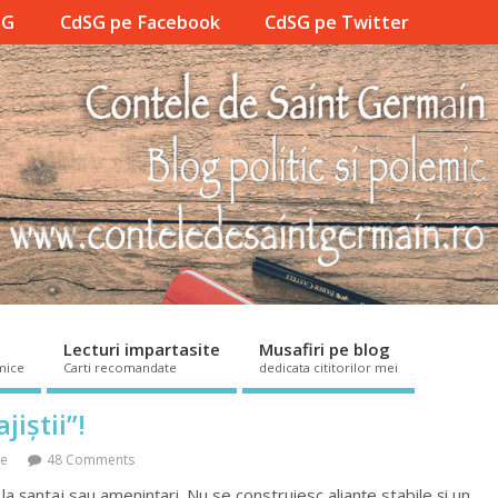
SG
CdSG pe Facebook
CdSG pe Twitter
Lecturi impartasite
Musafiri pe blog
mice
Carti recomandate
dedicata cititorilor mei
iștii”!
ce
48 Comments
șantaj sau amenințari. Nu se construiesc alianțe stabile și un