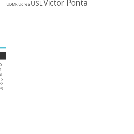
Victor Ponta
USL
UDMR
Udrea
D
1
8
15
22
29