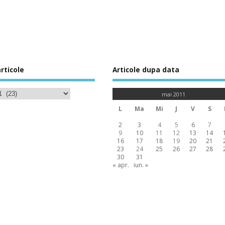
rticole
Articole dupa data
mai 2011
L
Ma
Mi
J
V
S
2
3
4
5
6
7
9
10
11
12
13
14
16
17
18
19
20
21
23
24
25
26
27
28
30
31
« apr.
iun. »