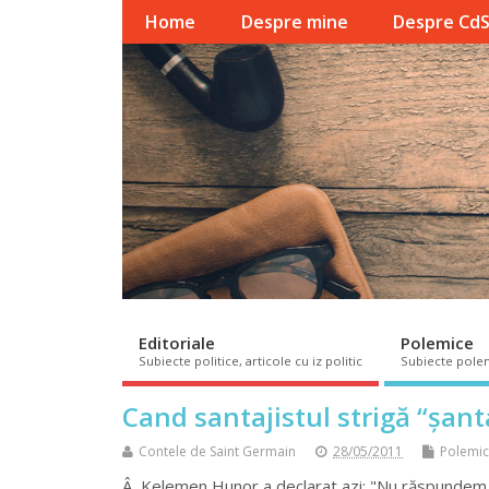
Home
Despre mine
Despre Cd
Editoriale
Polemice
Subiecte politice, articole cu iz politic
Subiecte pole
Cand santajistul strigă “șantaj
Contele de Saint Germain
28/05/2011
Polemi
Â Kelemen Hunor a declarat azi: "Nu răspundem la 