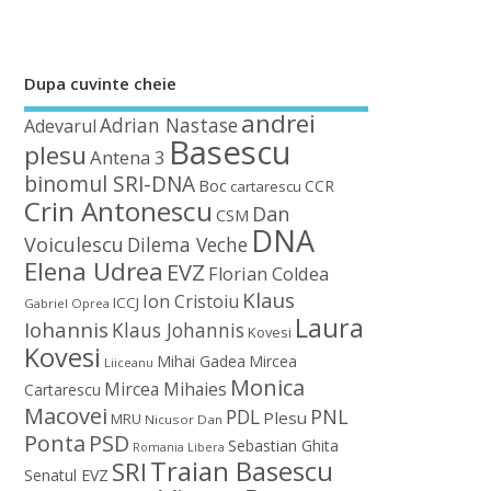
Dupa cuvinte cheie
andrei
Adrian Nastase
Adevarul
Basescu
plesu
Antena 3
binomul SRI-DNA
Boc
CCR
cartarescu
Crin Antonescu
Dan
CSM
DNA
Voiculescu
Dilema Veche
Elena Udrea
EVZ
Florian Coldea
Klaus
Ion Cristoiu
ICCJ
Gabriel Oprea
Laura
Iohannis
Klaus Johannis
Kovesi
Kovesi
Mihai Gadea
Mircea
Liiceanu
Monica
Mircea Mihaies
Cartarescu
Macovei
PDL
PNL
Plesu
MRU
Nicusor Dan
Ponta
PSD
Sebastian Ghita
Romania Libera
Traian Basescu
SRI
Senatul EVZ