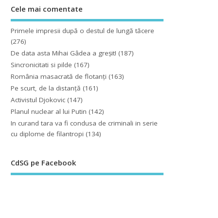
Cele mai comentate
Primele impresii după o destul de lungă tăcere
(276)
De data asta Mihai Gâdea a greşit!
(187)
Sincronicitati si pilde
(167)
România masacrată de flotanţi
(163)
Pe scurt, de la distanță
(161)
Activistul Djokovic
(147)
Planul nuclear al lui Putin
(142)
In curand tara va fi condusa de criminali in serie
cu diplome de filantropi
(134)
CdSG pe Facebook