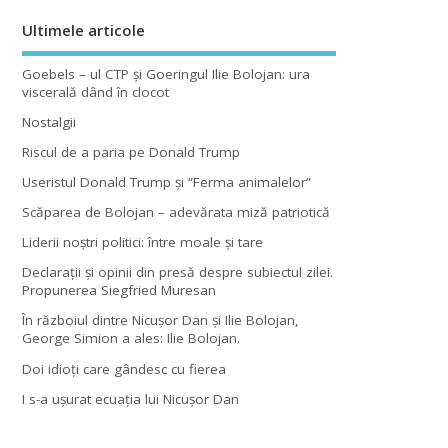
Ultimele articole
Goebels – ul CTP şi Goeringul Ilie Bolojan: ura
viscerală dând în clocot
Nostalgii
Riscul de a paria pe Donald Trump
Useristul Donald Trump şi “Ferma animalelor”
Scăparea de Bolojan – adevărata miză patriotică
Liderii noştri politici: între moale şi tare
Declaraţii şi opinii din presă despre subiectul zilei.
Propunerea Siegfried Muresan
În războiul dintre Nicuşor Dan şi Ilie Bolojan,
George Simion a ales: Ilie Bolojan.
Doi idioţi care gândesc cu fierea
I s-a uşurat ecuaţia lui Nicuşor Dan