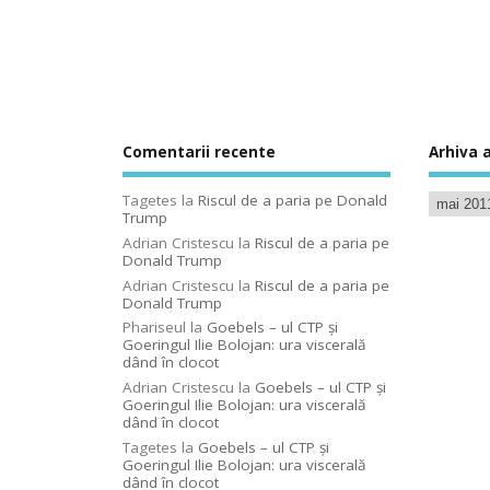
Comentarii recente
Arhiva a
Tagetes
la
Riscul de a paria pe Donald
Trump
Adrian Cristescu
la
Riscul de a paria pe
Donald Trump
Adrian Cristescu
la
Riscul de a paria pe
Donald Trump
Phariseul
la
Goebels – ul CTP şi
Goeringul Ilie Bolojan: ura viscerală
dând în clocot
Adrian Cristescu
la
Goebels – ul CTP şi
Goeringul Ilie Bolojan: ura viscerală
dând în clocot
Tagetes
la
Goebels – ul CTP şi
Goeringul Ilie Bolojan: ura viscerală
dând în clocot