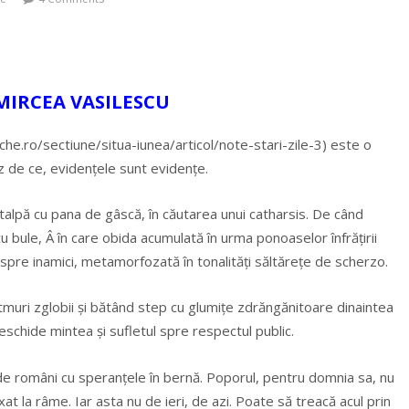
MIRCEA VASILESCU
che.ro/sectiune/situa-iunea/articol/note-stari-zile-3) este o
 de ce, evidențele sunt evidențe.
a talpă cu pana de gâscă, în căutarea unui catharsis. De când
u bule, Â în care obida acumulată în urma ponoaselor înfrățirii
spre inamici, metamorfozată în tonalități săltărețe de scherzo.
itmuri zglobii și bătând step cu glumițe zdrăngănitoare dinaintea
eschide mintea și sufletul spre respectul public.
 de români cu speranțele în bernă. Poporul, pentru domnia sa, nu
t la râme. Iar asta nu de ieri, de azi. Poate să treacă acul prin