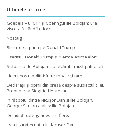
Ultimele articole
Goebels – ul CTP şi Goeringul Ilie Bolojan: ura
viscerală dând în clocot
Nostalgii
Riscul de a paria pe Donald Trump
Useristul Donald Trump şi “Ferma animalelor”
Scăparea de Bolojan – adevărata miză patriotică
Liderii noştri politici: între moale şi tare
Declaraţii şi opinii din presă despre subiectul zilei.
Propunerea Siegfried Muresan
În războiul dintre Nicuşor Dan şi Ilie Bolojan,
George Simion a ales: Ilie Bolojan.
Doi idioţi care gândesc cu fierea
I s-a uşurat ecuaţia lui Nicuşor Dan