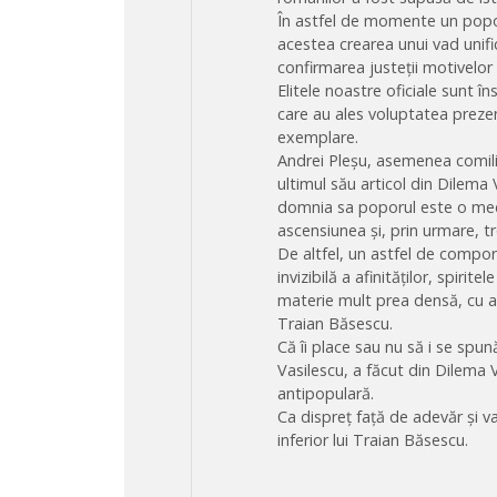
În astfel de momente un popor 
acestea crearea unui vad unific
confirmarea justeții motivelor 
Elitele noastre oficiale sunt în
care au ales voluptatea prezen
exemplare.
Andrei Pleșu, asemenea comilito
ultimul său articol din Dilem
domnia sa poporul este o medi
ascensiunea și, prin urmare, t
De altfel, un astfel de compor
invizibilă a afinităților, spirit
materie mult prea densă, cu an
Traian Băsescu.
Că îi place sau nu să i se spu
Vasilescu, a făcut din Dilema
antipopulară.
Ca dispreț față de adevăr și v
inferior lui Traian Băsescu.