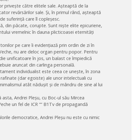
privește către elitele sale. Așteaptă de la
ator revărsărilor sale. Și, în primul rând, așteaptă
de suferință care îl copleșesc.
să, din păcate, corupte. Sunt niște elite epicuriene,
tului vremelnic în dauna plicticoasei eternități
nilor pe care îi evidențiază prin ordin de zi în
a Veche, nu are deloc organ pentru popor. Pentru
e unificatoare în jos, un balast ce împiedică
rebuie aruncat din carlinga personală.
tament individualist este ceea ce unește, în zona
ele rafinate (dar egoiste) ale unor intelectuali cu
imalismul atât nădușit și de mândru de sine al lui
nă asta, Andrei Pleșu, cu Boc-ul său Mircea
 Veche un fel de ICR ““ B1Tv de propagandă
alorile democratice, Andrei Pleșu nu este cu nimic