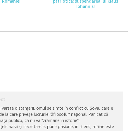
României
patriotica: suspendarea lui Klaus
Iohannis!
1:07
 vârsta distanțerii, omul se simte în conflict cu Șova, care e
 la care priveșe lucrurile “žfilosoful” național. Panicat că
iața publică, că nu va “žrămâne în istorie”.
nțele naivii și secretarele, pune pasiune, în -tiens, mâine este