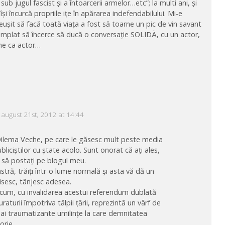
e sub jugul fascist și a întoarcerii armelor…etc”; la multi ani, și
 își încurcă propriile ițe în apărarea indefendabilului. Mi-e
eușit să facă toată viața a fost să toarne un pic de vin savant
ntâmplat să încerce să ducă o conversație SOLIDÄ‚ cu un actor,
bine ca actor…
august 21st, 2012 at 14:44
Dilema Veche, pe care le găsesc mult peste media
 publiciștilor cu ștate acolo. Sunt onorat că ați ales,
, să postați pe blogul meu.
tră, trăiți într-o lume normală și asta vă dă un
isesc, tânjesc adesea.
cum, cu invalidarea acestui referendum dublată
aturii împotriva tălpii țării, reprezintă un vârf de
ai traumatizante umilințe la care demnitatea
orie.