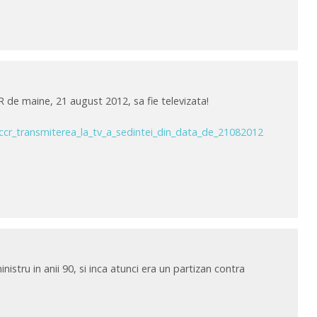
 de maine, 21 august 2012, sa fie televizata!
ccr_transmiterea_la_tv_a_sedintei_din_data_de_21082012
stru in anii 90, si inca atunci era un partizan contra