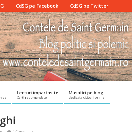
SG
CdSG pe Facebook
CdSG pe Twitter
Lecturi impartasite
Musafiri pe blog
mice
Carti recomandate
dedicata cititorilor mei
eghi
ce
4 Comments