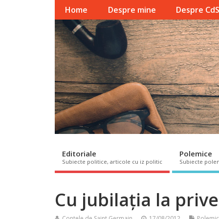
Home
Despre mine
Despre Cd
Editoriale
Polemice
Subiecte politice, articole cu iz politic
Subiecte pole
Cu jubilația la priv
Contele de Saint Germain
17/08/2012
Polemi