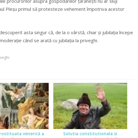
ale procurorilor asupra gospodăriilor țărănești nu ar sluji
mnul Pleșu primul să protesteze vehement împotriva acestor
escoperit asta singur că, de la o vârstă, chiar și jubilația începe
moderație când se arată cu jubilația la priveghi.
iveghi
prostituata venerică a
Solutia constitutionala si