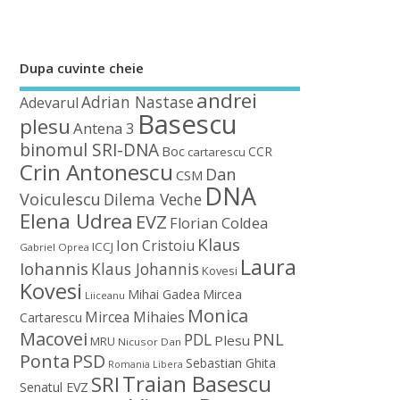
Dupa cuvinte cheie
andrei
Adrian Nastase
Adevarul
Basescu
plesu
Antena 3
binomul SRI-DNA
Boc
CCR
cartarescu
Crin Antonescu
Dan
CSM
DNA
Voiculescu
Dilema Veche
Elena Udrea
EVZ
Florian Coldea
Klaus
Ion Cristoiu
ICCJ
Gabriel Oprea
Laura
Iohannis
Klaus Johannis
Kovesi
Kovesi
Mihai Gadea
Mircea
Liiceanu
Monica
Mircea Mihaies
Cartarescu
Macovei
PDL
PNL
Plesu
MRU
Nicusor Dan
Ponta
PSD
Sebastian Ghita
Romania Libera
Traian Basescu
SRI
Senatul EVZ