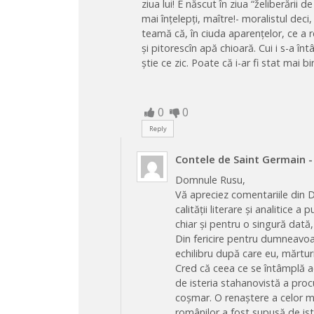
ziua lui! E născut în ziua “želiberării d
mai înțelepți, maître!- moralistul deci,
teamă că, în ciuda aparențelor, ce a r
și pitorescîn apă chioară. Cui i s-a î
știe ce zic. Poate că i-ar fi stat mai 
0
0
Reply
Contele de Saint Germain
-
Domnule Rusu,
Vă apreciez comentariile din 
calității literare și analitice a
chiar și pentru o singură dată
Din fericire pentru dumneavoas
echilibru după care eu, mărtur
Cred că ceea ce se întâmplă a
de isteria stahanovistă a procur
coșmar. O renaștere a celor m
românilor a fost supusă de ist