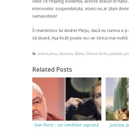
celor ce resping evidența, aceste atacuri în haită 
intereselor suspendatului, atunci nu ar țâșni do
samavolnicii?
Îi reamintesc lui Andrei Pleșu, dacă nu cumva a și d
să doară. Așa încât poate nu i-ar strica mai multă 
andrei plesu
,
Basescu
,
Biblia
,
Dilema Veche
,
jubilatie
,
pr
Related Posts
Dan Puric – un candidat capcană
Justiţia, 