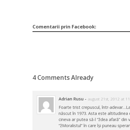
Comentarii prin Facebook:
4 Comments Already
Adrian Rusu
-
august 21st, 2012 at 1
Foarte trist crepuscul, într-adevar…La
născut în 1973. Asta este altitudinea de
cineva ar putea să-l “ždea afară” din v
“žMoralistul” în care își puneau spera