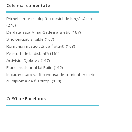
Cele mai comentate
Primele impresii după o destul de lungă tăcere
(276)
De data asta Mihai Gâdea a greşit!
(187)
Sincronicitati si pilde
(167)
România masacrată de flotanţi
(163)
Pe scurt, de la distanță
(161)
Activistul Djokovic
(147)
Planul nuclear al lui Putin
(142)
In curand tara va fi condusa de criminali in serie
cu diplome de filantropi
(134)
CdSG pe Facebook