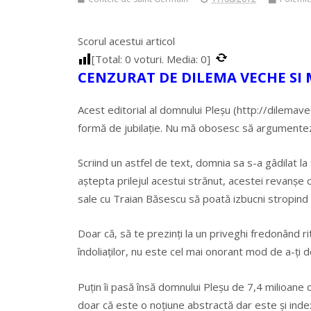
Scorul acestui articol
[Total:
0
voturi. Media:
0
]
CENZURAT DE DILEMA VECHE SI 
Acest editorial al domnului Pleșu (http://dilemave
formă de jubilație. Nu mă obosesc să argumentez
Scriind un astfel de text, domnia sa s-a gâdilat l
aștepta prilejul acestui strănut, acestei revanșe c
sale cu Traian Băsescu să poată izbucni stropind 
Doar că, să te prezinți la un priveghi fredonând r
îndoliaților, nu este cel mai onorant mod de a-ți d
Puțin îi pasă însă domnului Pleșu de 7,4 milioane
doar că este o noțiune abstractă dar este și indexa