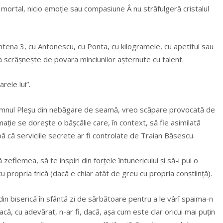
ortal, nicio emoție sau compasiune Â nu străfulgeră cristalul
tena 3, cu Antonescu, cu Ponta, cu kilogramele, cu apetitul sau
a scrâșnește de povara minciunilor așternute cu talent.
ele lui”.
domnul Pleșu din nebăgare de seamă, vreo scăpare provocată de
irmație se dorește o bășcălie care, în context, să fie asimilată
rbă că serviciile secrete ar fi controlate de Traian Băsescu.
zeflemea, să te inspiri din forțele întunericului și să-i pui o
u propria frică (dacă e chiar atât de greu cu propria conștiință).
in biserică în sfântă zi de sărbătoare pentru a le vârî spaima-n
că, cu adevărat, n-ar fi, dacă, așa cum este clar oricui mai puțin