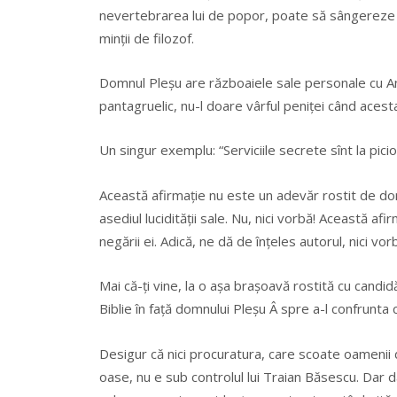
nevertebrarea lui de popor, poate să sângereze m
minții de filozof.
Domnul Pleșu are războaiele sale personale cu An
pantagruelic, nu-l doare vârful peniței când acest
Un singur exemplu: “Serviciile secrete sînt la picioar
Această afirmație nu este un adevăr rostit de 
asediul lucidității sale. Nu, nici vorbă! Această af
negării ei. Adică, ne dă de înțeles autorul, nici vo
Mai că-ți vine, la o așa brașoavă rostită cu candidă 
Biblie în față domnului Pleșu Â spre a-l confrunta c
Desigur că nici procuratura, care scoate oamenii d
oase, nu e sub controlul lui Traian Băsescu. Dar da