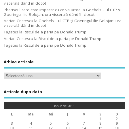
viscerală dând în clocot
Phariseul care este impacat cu ce va urma
la
Goebels – ul CTP şi
Goeringul Ilie Bolojan: ura viscerală dând în clocot
Adrian Cristescu
la
Goebels – ul CTP şi Goeringul Ilie Bolojan: ura
viscerală dând în clocot
Tagetes
la
Riscul de a paria pe Donald Trump
Adrian Cristescu
la
Riscul de a paria pe Donald Trump
Tagetes
la
Riscul de a paria pe Donald Trump
Arhiva articole
Articole dupa data
ianuarie 2011
L
Ma
Mi
J
V
S
D
1
2
3
4
5
6
7
8
9
10
11
12
13
14
15
16