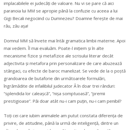
implacabilele ei judecăți de valoare. Nu vi se pare că aici
paranoia lui MM se apropie până la confuzie cu aceea a lui
Gigi Becali negociind cu Dumnezeu? Doamne ferește de mai
rău, zău așa!
Domnul MM să învete mai întâi gramatica limbii materne. Apoi
mai vedem. Îl mai evaluăm. Poate-l inițiem și în alte
mecanisme fizice și metafizice ale scrisului literar decât
adjectivita și metafora prin personalizare de care abuzează
stângaci, cu efecte de baroc manelizat. Se vede de la o poștă
grandoarea de butaforie din următoarele formulări,
îngrămădite de infailibilul judecator Â în doar trei rânduri:
“splendida lor caleașcă”, “nișa somptuoasă”, “premii
prestigioase”. Păi doar atât nu-i cam puțin, nu-i cam penibil?
Toți cei care iubim animalele am putut constata diferența de
privire, de atitudine, până la urmă de inteligență, dintre un