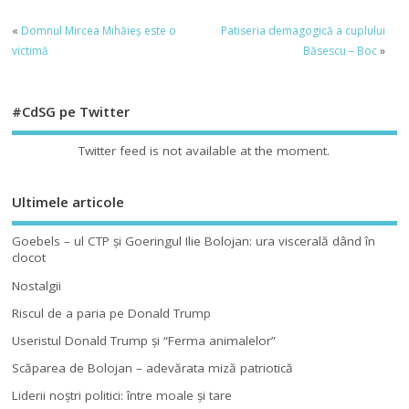
«
Domnul Mircea Mihăieș este o
Patiseria demagogică a cuplului
victimă
Băsescu – Boc
»
#CdSG pe Twitter
Twitter feed is not available at the moment.
Ultimele articole
Goebels – ul CTP şi Goeringul Ilie Bolojan: ura viscerală dând în
clocot
Nostalgii
Riscul de a paria pe Donald Trump
Useristul Donald Trump şi “Ferma animalelor”
Scăparea de Bolojan – adevărata miză patriotică
Liderii noştri politici: între moale şi tare