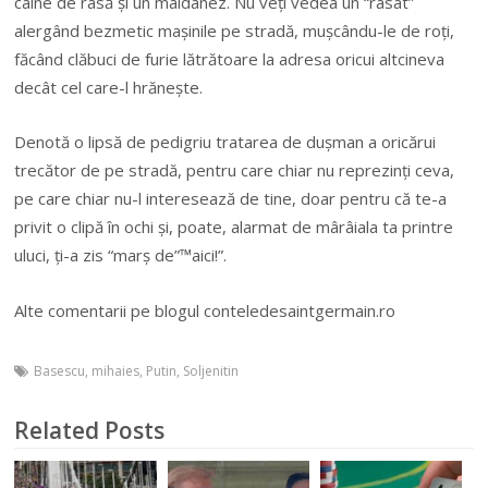
câine de rasă și un maidanez. Nu veți vedea un “rasat”
alergând bezmetic mașinile pe stradă, mușcându-le de roți,
făcând clăbuci de furie lătrătoare la adresa oricui altcineva
decât cel care-l hrănește.
Denotă o lipsă de pedigriu tratarea de dușman a oricărui
trecător de pe stradă, pentru care chiar nu reprezinți ceva,
pe care chiar nu-l interesează de tine, doar pentru că te-a
privit o clipă în ochi și, poate, alarmat de mârâiala ta printre
uluci, ți-a zis “marș de”™aici!”.
Alte comentarii pe blogul conteledesaintgermain.ro
Basescu
,
mihaies
,
Putin
,
Soljenitin
Related Posts