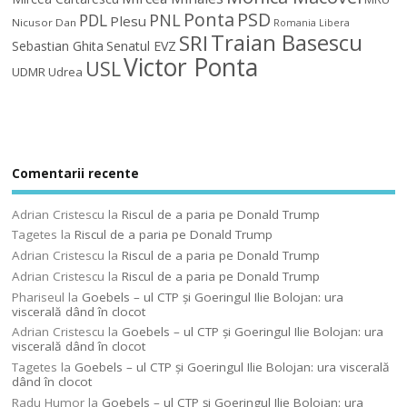
Ponta
PSD
PDL
PNL
Plesu
Nicusor Dan
Romania Libera
Traian Basescu
SRI
Sebastian Ghita
Senatul EVZ
Victor Ponta
USL
UDMR
Udrea
Comentarii recente
Adrian Cristescu
la
Riscul de a paria pe Donald Trump
Tagetes
la
Riscul de a paria pe Donald Trump
Adrian Cristescu
la
Riscul de a paria pe Donald Trump
Adrian Cristescu
la
Riscul de a paria pe Donald Trump
Phariseul
la
Goebels – ul CTP şi Goeringul Ilie Bolojan: ura
viscerală dând în clocot
Adrian Cristescu
la
Goebels – ul CTP şi Goeringul Ilie Bolojan: ura
viscerală dând în clocot
Tagetes
la
Goebels – ul CTP şi Goeringul Ilie Bolojan: ura viscerală
dând în clocot
Radu Humor
la
Goebels – ul CTP şi Goeringul Ilie Bolojan: ura