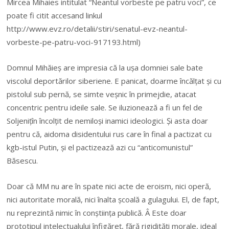
Mircea Mihaies intitulat “Neantul vorbeste pe patru voci”, ce
poate fi citit accesand linkul
http://www.evz.ro/detalii/stiri/senatul-evz-neantul-
vorbeste-pe-patru-voci-917193.html)
Domnul Mihăieș are impresia că la ușa domniei sale bate
viscolul deportărilor siberiene. E panicat, doarme încălțat și cu
pistolul sub pernă, se simte veșnic în primejdie, atacat
concentric pentru ideile sale. Se iluzionează a fi un fel de
Soljenițîn încolțit de nemiloși inamici ideologici. Și asta doar
pentru că, aidoma disidentului rus care în final a pactizat cu
kgb-istul Putin, și el pactizează azi cu “anticomunistul”
Băsescu.
Doar că MM nu are în spate nici acte de eroism, nici operă,
nici autoritate morală, nici înalta școală a gulagului. El, de fapt,
nu reprezintă nimic în conștiința publică. Â Este doar
prototipul intelectualului înfigăreț, fără rigidități morale, ideal