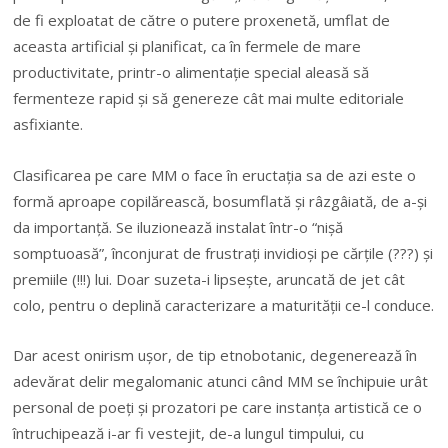
de fi exploatat de către o putere proxenetă, umflat de
aceasta artificial și planificat, ca în fermele de mare
productivitate, printr-o alimentație special aleasă să
fermenteze rapid și să genereze cât mai multe editoriale
asfixiante.
Clasificarea pe care MM o face în eructația sa de azi este o
formă aproape copilărească, bosumflată și râzgâiată, de a-și
da importanță. Se iluzionează instalat într-o “nișă
somptuoasă”, înconjurat de frustrați invidioși pe cărțile (???) și
premiile (!!!) lui. Doar suzeta-i lipsește, aruncată de jet cât
colo, pentru o deplină caracterizare a maturității ce-l conduce.
Dar acest onirism ușor, de tip etnobotanic, degenerează în
adevărat delir megalomanic atunci când MM se închipuie urât
personal de poeți și prozatori pe care instanța artistică ce o
întruchipează i-ar fi vestejit, de-a lungul timpului, cu