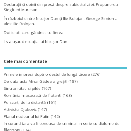
Declaraţii şi opinii din presă despre subiectul zilei. Propunerea
Siegfried Muresan
În războiul dintre Nicuşor Dan şi Ilie Bolojan, George Simion a
ales: Ilie Bolojan.
Doi idioţi care gândesc cu fierea
I s-a uşurat ecuaţia lui Nicuşor Dan
Cele mai comentate
Primele impresii după o destul de lungă tăcere
(276)
De data asta Mihai Gâdea a greşit!
(187)
Sincronicitati si pilde
(167)
România masacrată de flotanţi
(163)
Pe scurt, de la distanță
(161)
Activistul Djokovic
(147)
Planul nuclear al lui Putin
(142)
In curand tara va fi condusa de criminali in serie cu diplome de
filantropi
(134)