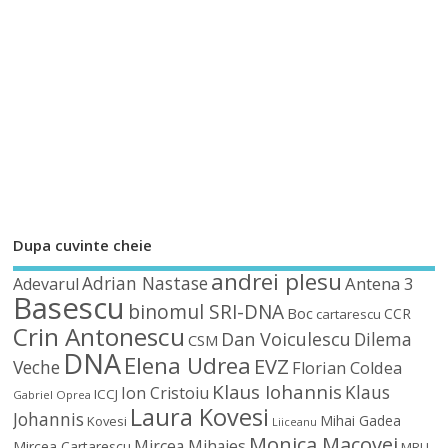
Dupa cuvinte cheie
andrei plesu
Adrian Nastase
Antena 3
Adevarul
Basescu
binomul SRI-DNA
Boc
CCR
cartarescu
Crin Antonescu
Dan Voiculescu
Dilema
CSM
DNA
Elena Udrea
EVZ
Veche
Florian Coldea
Klaus Iohannis
Klaus
Ion Cristoiu
ICCJ
Gabriel Oprea
Laura Kovesi
Johannis
Mihai Gadea
Kovesi
Liiceanu
Monica Macovei
Mircea Mihaies
Mircea Cartarescu
MRU