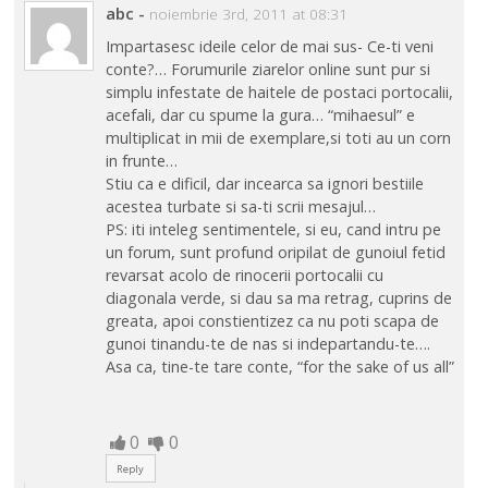
abc
-
noiembrie 3rd, 2011 at 08:31
Impartasesc ideile celor de mai sus- Ce-ti veni
conte?… Forumurile ziarelor online sunt pur si
simplu infestate de haitele de postaci portocalii,
acefali, dar cu spume la gura… “mihaesul” e
multiplicat in mii de exemplare,si toti au un corn
in frunte…
Stiu ca e dificil, dar incearca sa ignori bestiile
acestea turbate si sa-ti scrii mesajul…
PS: iti inteleg sentimentele, si eu, cand intru pe
un forum, sunt profund oripilat de gunoiul fetid
revarsat acolo de rinocerii portocalii cu
diagonala verde, si dau sa ma retrag, cuprins de
greata, apoi constientizez ca nu poti scapa de
gunoi tinandu-te de nas si indepartandu-te….
Asa ca, tine-te tare conte, “for the sake of us all”
0
0
Reply