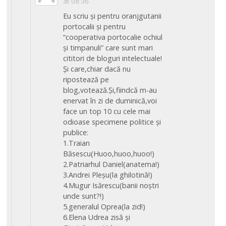
at 08:36
Eu scriu și pentru oranjgutanii
portocalii și pentru
“cooperativa portocalie ochiul
și timpanuli” care sunt mari
cititori de bloguri intelectuale!
Și care,chiar dacă nu
ripostează pe
blog,votează.Și,fiindcă m-au
enervat în zi de duminică,voi
face un top 10 cu cele mai
odioase specimene politice și
publice:
1.Traian
Băsescu(Huoo,huoo,huoo!)
2.Patriarhul Daniel(anatema!)
3.Andrei Pleșu(la ghilotină!)
4.Mugur Isărescu(banii noștri
unde sunt?!)
5.generalul Oprea(la zid!)
6.Elena Udrea zisă și