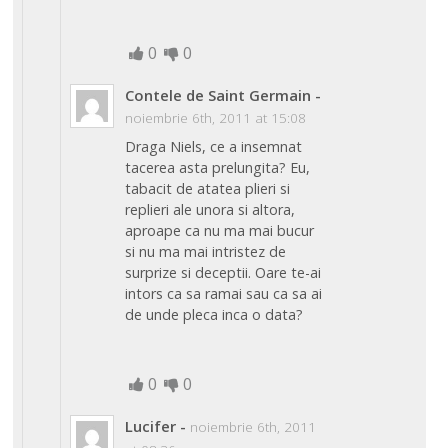
0
0
Contele de Saint Germain
-
noiembrie 6th, 2011 at 15:08
Draga Niels, ce a insemnat
tacerea asta prelungita? Eu,
tabacit de atatea plieri si
replieri ale unora si altora,
aproape ca nu ma mai bucur
si nu ma mai intristez de
surprize si deceptii. Oare te-ai
intors ca sa ramai sau ca sa ai
de unde pleca inca o data?
0
0
Lucifer
-
noiembrie 6th, 2011