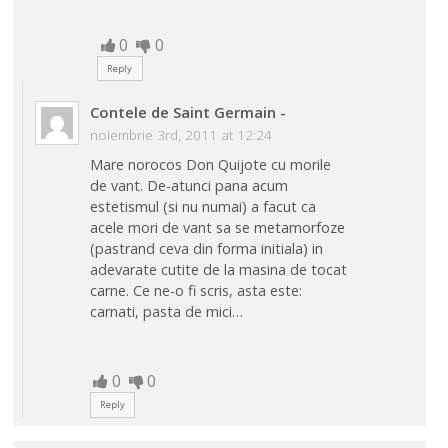
0
0
Reply
Contele de Saint Germain
-
noiembrie 3rd, 2011 at 12:24
Mare norocos Don Quijote cu morile
de vant. De-atunci pana acum
estetismul (si nu numai) a facut ca
acele mori de vant sa se metamorfoze
(pastrand ceva din forma initiala) in
adevarate cutite de la masina de tocat
carne. Ce ne-o fi scris, asta este:
carnati, pasta de mici…
0
0
Reply