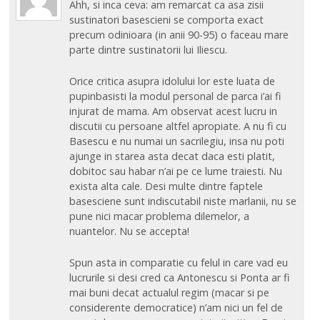
Ahh, si inca ceva: am remarcat ca asa zisii
sustinatori basescieni se comporta exact
precum odinioara (in anii 90-95) o faceau mare
parte dintre sustinatorii lui Iliescu.
Orice critica asupra idolului lor este luata de
pupinbasisti la modul personal de parca i’ai fi
injurat de mama. Am observat acest lucru in
discutii cu persoane altfel apropiate. A nu fi cu
Basescu e nu numai un sacrilegiu, insa nu poti
ajunge in starea asta decat daca esti platit,
dobitoc sau habar n’ai pe ce lume traiesti. Nu
exista alta cale. Desi multe dintre faptele
basesciene sunt indiscutabil niste marlanii, nu se
pune nici macar problema dilemelor, a
nuantelor. Nu se accepta!
Spun asta in comparatie cu felul in care vad eu
lucrurile si desi cred ca Antonescu si Ponta ar fi
mai buni decat actualul regim (macar si pe
considerente democratice) n’am nici un fel de