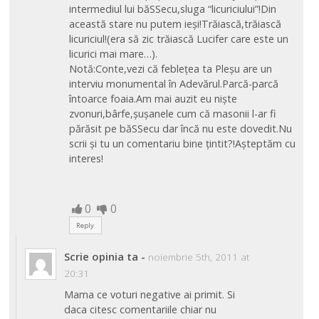
intermediul lui băSSecu,sluga “licuriciului”!Din
această stare nu putem ieși!Trăiască,trăiască
licuriciul!(era să zic trăiască Lucifer care este un
licurici mai mare…).
Notă:Conte,vezi că feblețea ta Pleșu are un
interviu monumental în Adevărul.Parcă-parcă
întoarce foaia.Am mai auzit eu niște
zvonuri,bârfe,șușanele cum că masonii l-ar fi
părăsit pe băSSecu dar încă nu este dovedit.Nu
scrii și tu un comentariu bine țintit?!Așteptăm cu
interes!
0
0
Reply
Scrie opinia ta
-
noiembrie 5th, 2011 at
20:31
Mama ce voturi negative ai primit. Si
daca citesc comentariile chiar nu