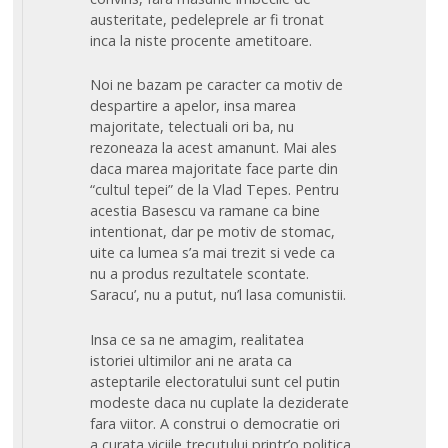
austeritate, pedeleprele ar fi tronat
inca la niste procente ametitoare.
Noi ne bazam pe caracter ca motiv de
despartire a apelor, insa marea
majoritate, telectuali ori ba, nu
rezoneaza la acest amanunt. Mai ales
daca marea majoritate face parte din
“cultul tepei” de la Vlad Tepes. Pentru
acestia Basescu va ramane ca bine
intentionat, dar pe motiv de stomac,
uite ca lumea s’a mai trezit si vede ca
nu a produs rezultatele scontate.
Saracu’, nu a putut, nu’l lasa comunistii.
Insa ce sa ne amagim, realitatea
istoriei ultimilor ani ne arata ca
asteptarile electoratului sunt cel putin
modeste daca nu cuplate la deziderate
fara viitor. A construi o democratie ori
a curata viciile trecutului printr’o politica