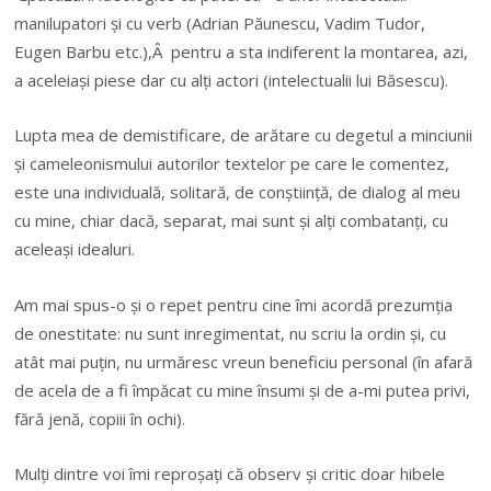
manilupatori și cu verb (Adrian Păunescu, Vadim Tudor,
Eugen Barbu etc.),Â pentru a sta indiferent la montarea, azi,
a aceleiași piese dar cu alți actori (intelectualii lui Băsescu).
Lupta mea de demistificare, de arătare cu degetul a minciunii
și cameleonismului autorilor textelor pe care le comentez,
este una individuală, solitară, de conștiință, de dialog al meu
cu mine, chiar dacă, separat, mai sunt și alți combatanți, cu
aceleași idealuri.
Am mai spus-o și o repet pentru cine îmi acordă prezumția
de onestitate: nu sunt inregimentat, nu scriu la ordin și, cu
atât mai puțin, nu urmăresc vreun beneficiu personal (în afară
de acela de a fi împăcat cu mine însumi și de a-mi putea privi,
fără jenă, copiii în ochi).
Mulți dintre voi îmi reproșați că observ și critic doar hibele