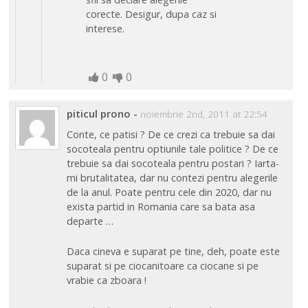
corecte. Desigur, dupa caz si
interese.
0
0
piticul prono
-
noiembrie 2nd, 2011 at 22:54
Conte, ce patisi ? De ce crezi ca trebuie sa dai
socoteala pentru optiunile tale politice ? De ce
trebuie sa dai socoteala pentru postari ? Iarta-
mi brutalitatea, dar nu contezi pentru alegerile
de la anul. Poate pentru cele din 2020, dar nu
exista partid in Romania care sa bata asa
departe …
Daca cineva e suparat pe tine, deh, poate este
suparat si pe ciocanitoare ca ciocane si pe
vrabie ca zboara !