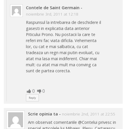
Contele de Saint Germain
-
noiembrie 3rd, 2011 at 12:18
Raspunsul la intrebarea de deschidere il
gasesti in explicatia data anterior
Piticului Prono. Nu postacii la care te
referi imi fac viata dificila. Vehementa
lor, cu cat e mai salbatica, cu cat
tradeaza un regn mai putin evoluat, cu
atat ma lasa mai indiferent. Chiar mai
mult: cu atat mai mult ma conving ca
sunt de partea corecta.
0
0
Reply
Scrie opinia ta
-
noiembrie 2nd, 2011 at 22:55
Am observat comentariile @Contelui privesc in
special articolele lui Mihaies, Plesu, Cartarescu,