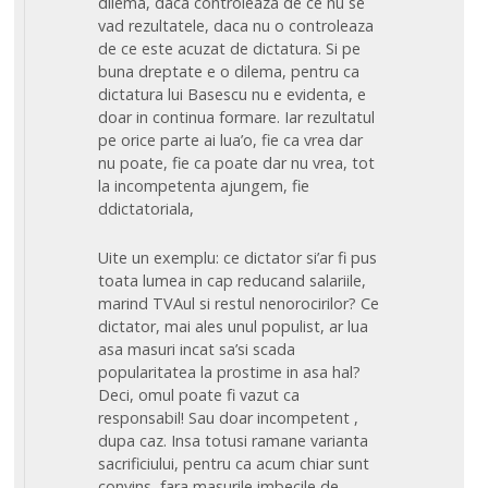
dilema, daca controleaza de ce nu se
vad rezultatele, daca nu o controleaza
de ce este acuzat de dictatura. Si pe
buna dreptate e o dilema, pentru ca
dictatura lui Basescu nu e evidenta, e
doar in continua formare. Iar rezultatul
pe orice parte ai lua’o, fie ca vrea dar
nu poate, fie ca poate dar nu vrea, tot
la incompetenta ajungem, fie
ddictatoriala,
Uite un exemplu: ce dictator si’ar fi pus
toata lumea in cap reducand salariile,
marind TVAul si restul nenorocirilor? Ce
dictator, mai ales unul populist, ar lua
asa masuri incat sa’si scada
popularitatea la prostime in asa hal?
Deci, omul poate fi vazut ca
responsabil! Sau doar incompetent ,
dupa caz. Insa totusi ramane varianta
sacrificiului, pentru ca acum chiar sunt
convins, fara masurile imbecile de