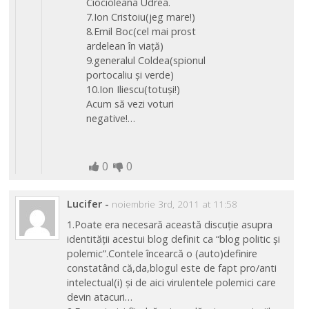
Ciocioleana Udrea.
7.Ion Cristoiu(jeg mare!)
8.Emil Boc(cel mai prost
ardelean în viață)
9.generalul Coldea(spionul
portocaliu și verde)
10.Ion Iliescu(totuși!)
Acum să vezi voturi
negative!…
0
0
Lucifer
-
noiembrie 3rd, 2011 at 11:58
1.Poate era necesară această discuție asupra
identității acestui blog definit ca “blog politic și
polemic”.Contele încearcă o (auto)definire
constatând că,da,blogul este de fapt pro/anti
intelectual(i) și de aici virulentele polemici care
devin atacuri…