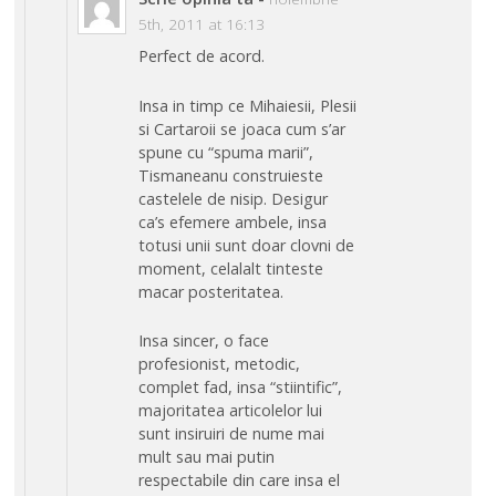
5th, 2011 at 16:13
Perfect de acord.
Insa in timp ce Mihaiesii, Plesii
si Cartaroii se joaca cum s’ar
spune cu “spuma marii”,
Tismaneanu construieste
castelele de nisip. Desigur
ca’s efemere ambele, insa
totusi unii sunt doar clovni de
moment, celalalt tinteste
macar posteritatea.
Insa sincer, o face
profesionist, metodic,
complet fad, insa “stiintific”,
majoritatea articolelor lui
sunt insiruiri de nume mai
mult sau mai putin
respectabile din care insa el