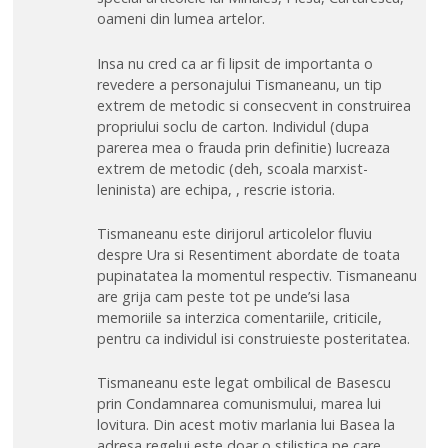
oameni din lumea artelor.
Insa nu cred ca ar fi lipsit de importanta o
revedere a personajului Tismaneanu, un tip
extrem de metodic si consecvent in construirea
propriului soclu de carton. Individul (dupa
parerea mea o frauda prin definitie) lucreaza
extrem de metodic (deh, scoala marxist-
leninista) are echipa, , rescrie istoria.
Tismaneanu este dirijorul articolelor fluviu
despre Ura si Resentiment abordate de toata
pupinatatea la momentul respectiv. Tismaneanu
are grija cam peste tot pe unde’si lasa
memoriile sa interzica comentariile, criticile,
pentru ca individul isi construieste posteritatea.
Tismaneanu este legat ombilical de Basescu
prin Condamnarea comunismului, marea lui
lovitura. Din acest motiv marlania lui Basea la
adresa regelui este doar o stilistica pe care