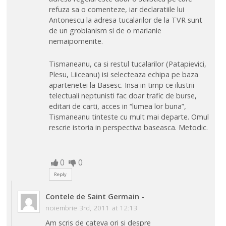
refuza sa o comenteze, iar declaratiile lui
Antonescu la adresa tucalarilor de la TVR sunt
de un grobianism si de o marlanie
nemaipomenite.
Tismaneanu, ca si restul tucalarilor (Patapievici,
Plesu, Liiceanu) isi selecteaza echipa pe baza
apartenetei la Basesc. Insa in timp ce ilustrii
telectuali neptunisti fac doar trafic de burse,
editari de carti, acces in “lumea lor buna”,
Tismaneanu tinteste cu mult mai departe. Omul
rescrie istoria in perspectiva baseasca. Metodic.
0
0
Reply
Contele de Saint Germain
-
noiembrie 3rd, 2011 at 12:13
Am scris de cateva ori si despre