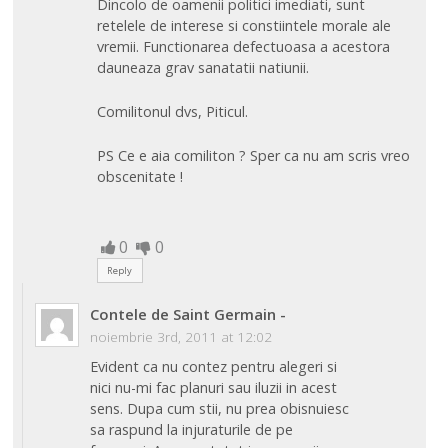
Dincolo de oamenii politici imediati, sunt
retelele de interese si constiintele morale ale
vremii. Functionarea defectuoasa a acestora
dauneaza grav sanatatii natiunii.
Comilitonul dvs, Piticul.
PS Ce e aia comiliton ? Sper ca nu am scris vreo
obscenitate !
0
0
Reply
Contele de Saint Germain
-
noiembrie 3rd, 2011 at 12:02
Evident ca nu contez pentru alegeri si
nici nu-mi fac planuri sau iluzii in acest
sens. Dupa cum stii, nu prea obisnuiesc
sa raspund la injuraturile de pe