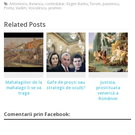
Antonescu
,
Basescu
,
contestatar
,
Eugen Barbu
,
forum
,
paunescu
,
Ponta
,
Vadim
,
Voiculescu
,
yesmen
Related Posts
Mahalagiilor de la
Gafe de proşti sau
Justiţia,
mahalagii li se va
strategii de oculţi?
prostituata
trage
venerică a
României
Comentarii prin Facebook: