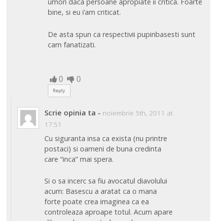
umori daca persoane apropiate ii critica. Foarte
bine, si eu i’am criticat.
De asta spun ca respectivii pupinbasesti sunt
cam fanatizati.
0
0
Reply
Scrie opinia ta
-
noiembrie 5th, 2011 at
17:51
Cu siguranta insa ca exista (nu printre
postaci) si oameni de buna credinta
care “inca” mai spera.
Si o sa incerc sa fiu avocatul diavolului
acum: Basescu a aratat ca o mana
forte poate crea imaginea ca ea
controleaza aproape totul. Acum apare