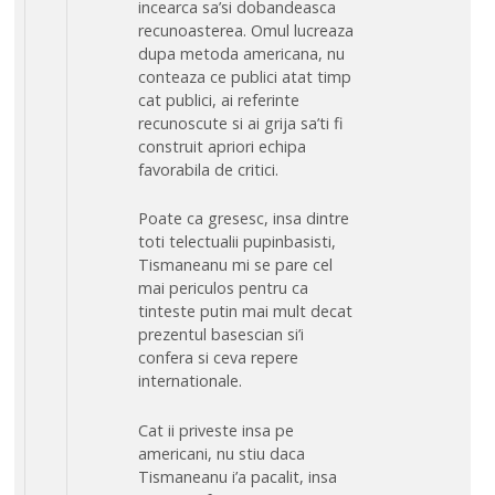
incearca sa’si dobandeasca
recunoasterea. Omul lucreaza
dupa metoda americana, nu
conteaza ce publici atat timp
cat publici, ai referinte
recunoscute si ai grija sa’ti fi
construit apriori echipa
favorabila de critici.
Poate ca gresesc, insa dintre
toti telectualii pupinbasisti,
Tismaneanu mi se pare cel
mai periculos pentru ca
tinteste putin mai mult decat
prezentul basescian si’i
confera si ceva repere
internationale.
Cat ii priveste insa pe
americani, nu stiu daca
Tismaneanu i’a pacalit, insa