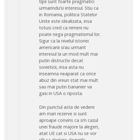
tipii sunt foarte pragmatici
urmarindu’si interesul. Stiu ca
in Romania, politica Statelor
Unite este idealizata, insa
totusi cred ca nimeni nu
poate nega pragmatismul lor.
Sigur ca la nivelul istoriei
americanii si’au urmarit
interesul la un mod mult mai
putin distructiv decat
sovieticii, insa asta nu
inseamna neaparat ca orice
abuz din vreun stat mai mult
sau mai putin bananier va
gasi in USA o riposta.
Din punctul asta de vedere
am mari rezerve si sunt
aproape convins ca si’n cazul
unei fraude majore la alegeri,
atat UE cat si USA nu se vor
sfii sa declare alegerile