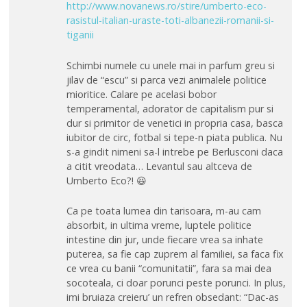
http://www.novanews.ro/stire/umberto-eco-
rasistul-italian-uraste-toti-albanezii-romanii-si-
tiganii
Schimbi numele cu unele mai in parfum greu si
jilav de “escu” si parca vezi animalele politice
mioritice. Calare pe acelasi bobor
temperamental, adorator de capitalism pur si
dur si primitor de venetici in propria casa, basca
iubitor de circ, fotbal si tepe-n piata publica. Nu
s-a gindit nimeni sa-l intrebe pe Berlusconi daca
a citit vreodata… Levantul sau altceva de
Umberto Eco?! 😆
Ca pe toata lumea din tarisoara, m-au cam
absorbit, in ultima vreme, luptele politice
intestine din jur, unde fiecare vrea sa inhate
puterea, sa fie cap zuprem al familiei, sa faca fix
ce vrea cu banii “comunitatii”, fara sa mai dea
socoteala, ci doar porunci peste porunci. In plus,
imi bruiaza creieru’ un refren obsedant: “Dac-as