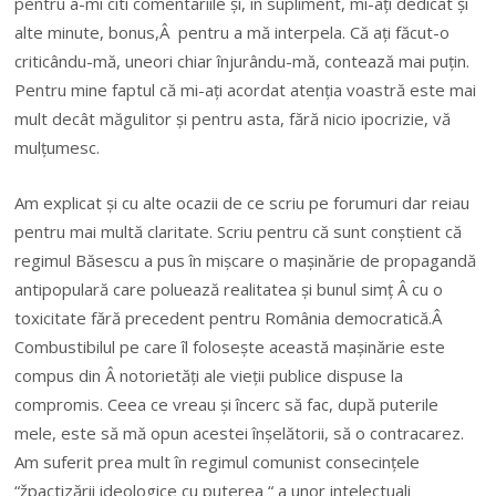
pentru a-mi citi comentariile și, în supliment, mi-ați dedicat și
alte minute, bonus,Â pentru a mă interpela. Că ați făcut-o
criticându-mă, uneori chiar înjurându-mă, contează mai puțin.
Pentru mine faptul că mi-ați acordat atenția voastră este mai
mult decât măgulitor și pentru asta, fără nicio ipocrizie, vă
mulțumesc.
Am explicat și cu alte ocazii de ce scriu pe forumuri dar reiau
pentru mai multă claritate. Scriu pentru că sunt conștient că
regimul Băsescu a pus în mișcare o mașinărie de propagandă
antipopulară care poluează realitatea și bunul simț Â cu o
toxicitate fără precedent pentru România democratică.Â
Combustibilul pe care îl folosește această mașinărie este
compus din Â notorietăți ale vieții publice dispuse la
compromis. Ceea ce vreau și încerc să fac, după puterile
mele, este să mă opun acestei înșelătorii, să o contracarez.
Am suferit prea mult în regimul comunist consecințele
“žpactizării ideologice cu puterea “ a unor intelectuali