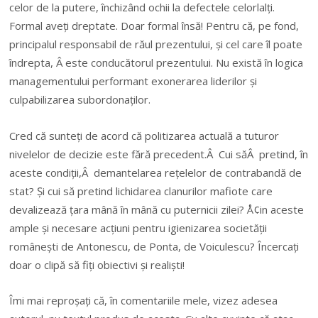
celor de la putere, închizând ochii la defectele celorlalți.
Formal aveți dreptate. Doar formal însă! Pentru că, pe fond,
principalul responsabil de răul prezentului, și cel care îl poate
îndrepta, Â este conducătorul prezentului. Nu există în logica
managementului performant exonerarea liderilor și
culpabilizarea subordonaților.
Cred că sunteți de acord că politizarea actuală a tuturor
nivelelor de decizie este fără precedent.Â Cui săÂ pretind, în
aceste condiții,Â demantelarea rețelelor de contrabandă de
stat? Și cui să pretind lichidarea clanurilor mafiote care
devalizează țara mână în mână cu puternicii zilei? Å¢in aceste
ample și necesare acțiuni pentru igienizarea societății
românești de Antonescu, de Ponta, de Voiculescu? Încercați
doar o clipă să fiți obiectivi și realiști!
Îmi mai reproșați că, în comentariile mele, vizez adesea