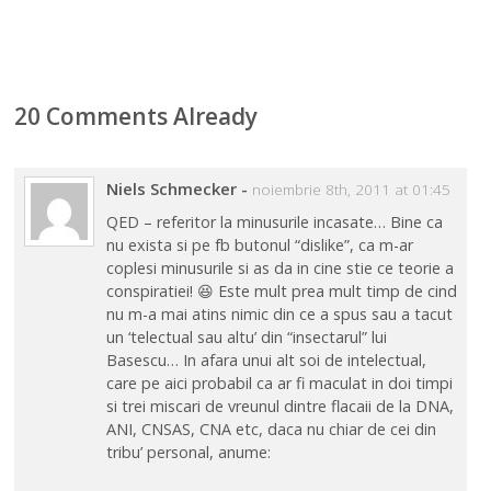
20 Comments Already
Niels Schmecker
-
noiembrie 8th, 2011 at 01:45
QED – referitor la minusurile incasate… Bine ca
nu exista si pe fb butonul “dislike”, ca m-ar
coplesi minusurile si as da in cine stie ce teorie a
conspiratiei! 😆 Este mult prea mult timp de cind
nu m-a mai atins nimic din ce a spus sau a tacut
un ‘telectual sau altu’ din “insectarul” lui
Basescu… In afara unui alt soi de intelectual,
care pe aici probabil ca ar fi maculat in doi timpi
si trei miscari de vreunul dintre flacaii de la DNA,
ANI, CNSAS, CNA etc, daca nu chiar de cei din
tribu’ personal, anume: