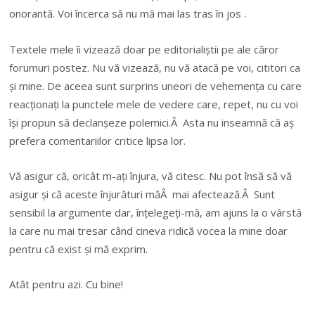
onorantă. Voi încerca să nu mă mai las tras în jos .
Textele mele îi vizează doar pe editorialiștii pe ale căror
forumuri postez. Nu vă vizează, nu vă atacă pe voi, cititori ca
și mine. De aceea sunt surprins uneori de vehemența cu care
reacționați la punctele mele de vedere care, repet, nu cu voi
își propun să declanșeze polemici.Â Asta nu inseamnă că aș
prefera comentariilor critice lipsa lor.
Vă asigur că, oricât m-ați înjura, vă citesc. Nu pot însă să vă
asigur și că aceste înjurături măÂ mai afectează.Â Sunt
sensibil la argumente dar, înțelegeți-mă, am ajuns la o vârstă
la care nu mai tresar când cineva ridică vocea la mine doar
pentru că exist și mă exprim.
Atât pentru azi. Cu bine!