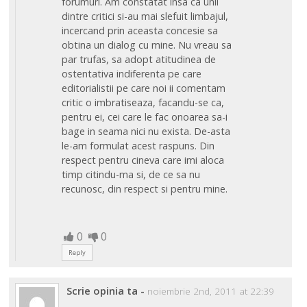
forumuri. Am constatat insa ca unii
dintre critici si-au mai slefuit limbajul,
incercand prin aceasta concesie sa
obtina un dialog cu mine. Nu vreau sa
par trufas, sa adopt atitudinea de
ostentativa indiferenta pe care
editorialistii pe care noi ii comentam
critic o imbratiseaza, facandu-se ca,
pentru ei, cei care le fac onoarea sa-i
bage in seama nici nu exista. De-asta
le-am formulat acest raspuns. Din
respect pentru cineva care imi aloca
timp citindu-ma si, de ce sa nu
recunosc, din respect si pentru mine.
0
0
Reply
Scrie opinia ta
-
noiembrie 2nd, 2011 at 22:39