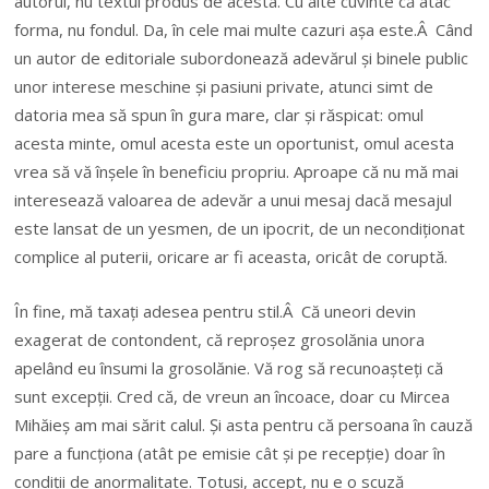
autorul, nu textul produs de acesta. Cu alte cuvinte că atac
forma, nu fondul. Da, în cele mai multe cazuri așa este.Â Când
un autor de editoriale subordonează adevărul și binele public
unor interese meschine și pasiuni private, atunci simt de
datoria mea să spun în gura mare, clar și răspicat: omul
acesta minte, omul acesta este un oportunist, omul acesta
vrea să vă înșele în beneficiu propriu. Aproape că nu mă mai
interesează valoarea de adevăr a unui mesaj dacă mesajul
este lansat de un yesmen, de un ipocrit, de un necondiționat
complice al puterii, oricare ar fi aceasta, oricât de coruptă.
În fine, mă taxați adesea pentru stil.Â Că uneori devin
exagerat de contondent, că reproșez grosolănia unora
apelând eu însumi la grosolănie. Vă rog să recunoașteți că
sunt excepții. Cred că, de vreun an încoace, doar cu Mircea
Mihăieș am mai sărit calul. Și asta pentru că persoana în cauză
pare a funcționa (atât pe emisie cât și pe recepție) doar în
condiții de anormalitate. Totuși, accept, nu e o scuză