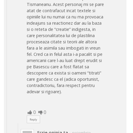
Tismaneanu. Acest personaj mi se pare
atat de contrafacut incat textele si
opiniile lui nu numai ca nu ma provoaca
indeajuns sa reactionez dar au la baza
si o reteta de “creatie” indigesta, in
care personalitatea lui de plastilina
proceseaza citate si teorii ale altora
fara a le asimila sau imbogati in vreun
fel. Cred ca in felul asta i-a pacalit si pe
americanii care l-au luat drept erudit si
pe Basescu care a fost flatat sa
descopere ca exista si oameni “titrati”
care gandesc ca el (adica oportunist,
contradictoriu, fara respect pentru
adevar si rigoare).
0
0
Reply
Scrie opinia ta
-
noiembrie