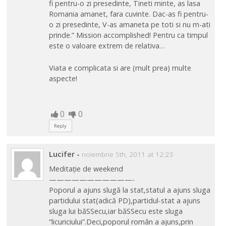
fi pentru-o zi presedinte, Tineti minte, as lasa
Romania amanet, fara cuvinte. Dac-as fi pentru-
o zi presedinte, V-as amaneta pe toti si nu m-ati
prinde.” Mission accomplished! Pentru ca timpul
este o valoare extrem de relativa…
Viata e complicata si are (mult prea) multe
aspecte!
0
0
Reply
Lucifer
-
noiembrie 5th, 2011 at 12:23
Meditație de weekend
———————————-
Poporul a ajuns slugă la stat,statul a ajuns sluga
partidului stat(adică PD),partidul-stat a ajuns
sluga lui băSSecu,iar băSSecu este sluga
“licuriciului”.Deci,poporul român a ajuns,prin