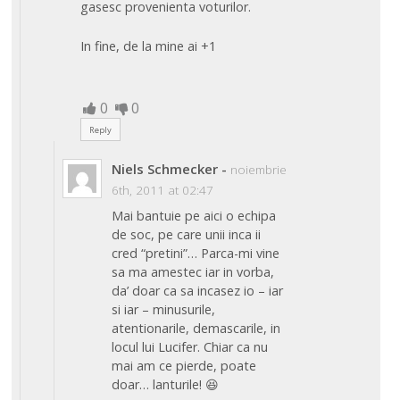
gasesc provenienta voturilor.
In fine, de la mine ai +1
0
0
Reply
Niels Schmecker
-
noiembrie
6th, 2011 at 02:47
Mai bantuie pe aici o echipa
de soc, pe care unii inca ii
cred “pretini”… Parca-mi vine
sa ma amestec iar in vorba,
da’ doar ca sa incasez io – iar
si iar – minusurile,
atentionarile, demascarile, in
locul lui Lucifer. Chiar ca nu
mai am ce pierde, poate
doar… lanturile! 😆