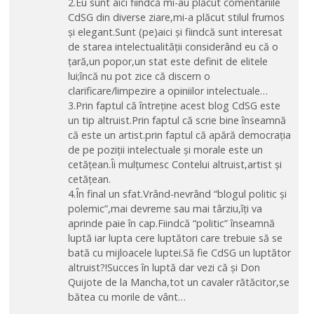
2.Eu sunt aici fiindcă mi-au plăcut comentariile
CdSG din diverse ziare,mi-a plăcut stilul frumos
și elegant.Sunt (pe)aici și fiindcă sunt interesat
de starea intelectualității considerând eu că o
țară,un popor,un stat este definit de elitele
lui;încă nu pot zice că discern o
clarificare/limpezire a opiniilor intelectuale…
3.Prin faptul că întreține acest blog CdSG este
un tip altruist.Prin faptul că scrie bine înseamnă
că este un artist.prin faptul că apără democrația
de pe poziții intelectuale și morale este un
cetățean.Îi mulțumesc Contelui altruist,artist și
cetățean.
4.În final un sfat.Vrând-nevrând “blogul politic și
polemic”,mai devreme sau mai târziu,îți va
aprinde paie în cap.Fiindcă “politic” înseamnă
luptă iar lupta cere luptători care trebuie să se
bată cu mijloacele luptei.Să fie CdSG un luptător
altruist?!Succes în luptă dar vezi că și Don
Quijote de la Mancha,tot un cavaler rătăcitor,se
bătea cu morile de vânt…