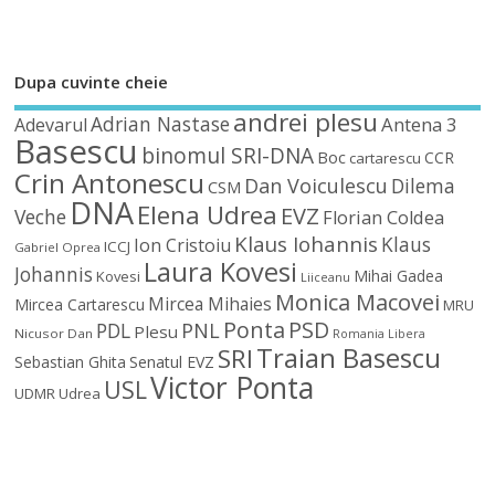
Dupa cuvinte cheie
andrei plesu
Adrian Nastase
Antena 3
Adevarul
Basescu
binomul SRI-DNA
Boc
CCR
cartarescu
Crin Antonescu
Dan Voiculescu
Dilema
CSM
DNA
Elena Udrea
EVZ
Veche
Florian Coldea
Klaus Iohannis
Klaus
Ion Cristoiu
ICCJ
Gabriel Oprea
Laura Kovesi
Johannis
Mihai Gadea
Kovesi
Liiceanu
Monica Macovei
Mircea Mihaies
Mircea Cartarescu
MRU
Ponta
PSD
PDL
PNL
Plesu
Nicusor Dan
Romania Libera
Traian Basescu
SRI
Sebastian Ghita
Senatul EVZ
Victor Ponta
USL
UDMR
Udrea