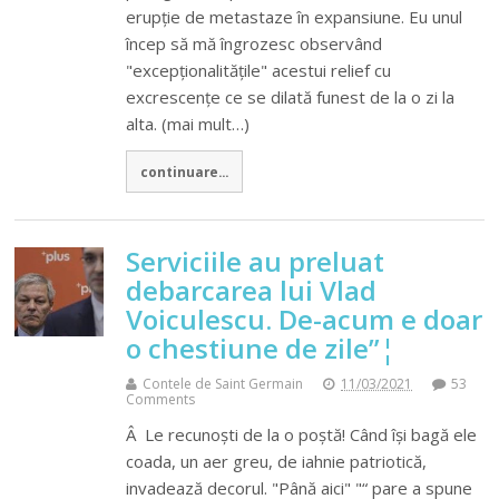
erupție de metastaze în expansiune. Eu unul
încep să mă îngrozesc observând
"excepționalitățile" acestui relief cu
excrescențe ce se dilată funest de la o zi la
alta. (mai mult…)
continuare...
Serviciile au preluat
debarcarea lui Vlad
Voiculescu. De-acum e doar
o chestiune de zile”¦
Contele de Saint Germain
11/03/2021
53
Comments
Â Le recunoști de la o poștă! Când își bagă ele
coada, un aer greu, de iahnie patriotică,
invadează decorul. "Până aici" "“ pare a spune