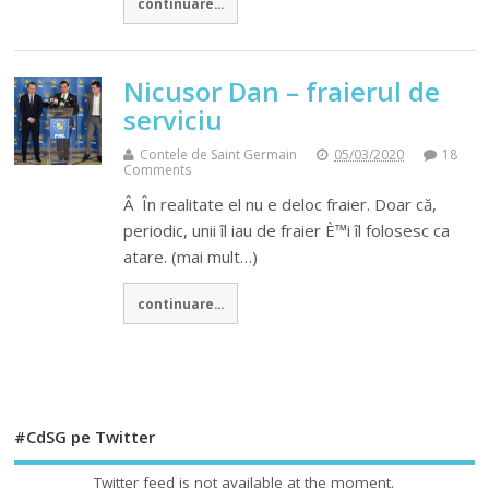
continuare...
Nicusor Dan – fraierul de
serviciu
Contele de Saint Germain
05/03/2020
18
Comments
Â În realitate el nu e deloc fraier. Doar că,
periodic, unii îl iau de fraier È™i îl folosesc ca
atare. (mai mult…)
continuare...
#CdSG pe Twitter
Twitter feed is not available at the moment.