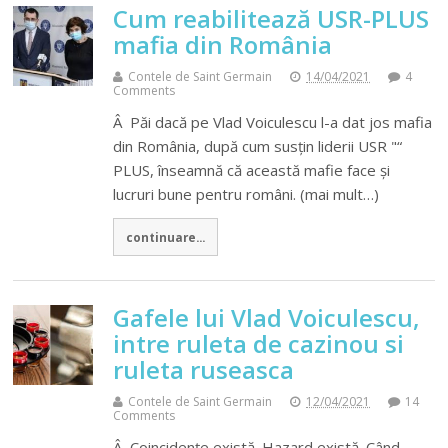
Cum reabilitează USR-PLUS
mafia din România
Contele de Saint Germain
14/04/2021
4
Comments
Â Păi dacă pe Vlad Voiculescu l-a dat jos mafia
din România, după cum susțin liderii USR "“
PLUS, înseamnă că această mafie face și
lucruri bune pentru români. (mai mult…)
continuare...
Gafele lui Vlad Voiculescu,
intre ruleta de cazinou si
ruleta ruseasca
Contele de Saint Germain
12/04/2021
14
Comments
Â Coincidențe există. Hazard există. Când,