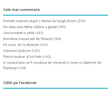
Cele mai comentate
Primele impresii după o destul de lungă tăcere
(276)
De data asta Mihai Gâdea a greşit!
(187)
Sincronicitati si pilde
(167)
România masacrată de flotanţi
(163)
Pe scurt, de la distanță
(161)
Activistul Djokovic
(147)
Planul nuclear al lui Putin
(142)
In curand tara va fi condusa de criminali in serie cu diplome de
filantropi
(134)
CdSG pe Facebook