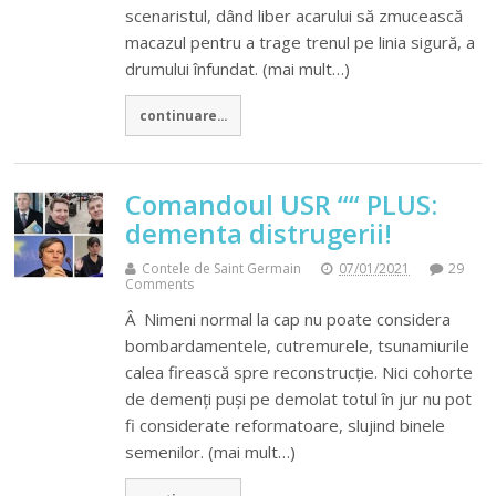
scenaristul, dând liber acarului să zmucească
macazul pentru a trage trenul pe linia sigură, a
drumului înfundat. (mai mult…)
continuare...
Comandoul USR ““ PLUS:
dementa distrugerii!
Contele de Saint Germain
07/01/2021
29
Comments
Â Nimeni normal la cap nu poate considera
bombardamentele, cutremurele, tsunamiurile
calea firească spre reconstrucție. Nici cohorte
de demenți puși pe demolat totul în jur nu pot
fi considerate reformatoare, slujind binele
semenilor. (mai mult…)