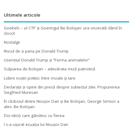
Ultimele articole
Goebels – ul CTP şi Goeringul Ilie Bolojan: ura viscerală dând în
clocot
Nostalgii
Riscul de a paria pe Donald Trump
Useristul Donald Trump şi “Ferma animalelor”
Scăparea de Bolojan – adevărata miză patriotică
Liderii noştri politici: între moale şi tare
Declaraţii şi opinii din presă despre subiectul zilei. Propunerea
Siegfried Muresan
În războiul dintre Nicuşor Dan şi Ilie Bolojan, George Simion a
ales: Ilie Bolojan.
Doi idioţi care gândesc cu fierea
I s-a uşurat ecuaţia lui Nicuşor Dan