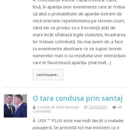
însă, în apariția unor evenimente care ar trebui
să aibă o probabilitate de apariție extrem de
mică intervine repetitivitatea pe termen scurt,
când ele se produc cu o frecvență atât de
mare încât sfidează legile statisticii, încadrarea
lor trebuie schimbată. Nu mai avem de-a face
cu evenimente aleatoare ce se supun teoriei
numerelor mari ci cu rezultatul unor interacțiuni
care le favorizează apariția. (mai mult…)
continuare...
O tara condusa prin santaj
Contele de Saint Germain
20/03/2021
44
Comments
Â USR "“ PLUS este mai mult decât o maladie
pasageră. Se prezintă tot mai insistent ca o