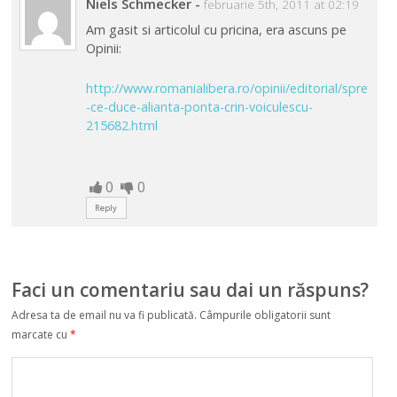
Niels Schmecker
-
februarie 5th, 2011 at 02:19
Am gasit si articolul cu pricina, era ascuns pe
Opinii:
http://www.romanialibera.ro/opinii/editorial/spre
-ce-duce-alianta-ponta-crin-voiculescu-
215682.html
0
0
Reply
Faci un comentariu sau dai un răspuns?
Adresa ta de email nu va fi publicată.
Câmpurile obligatorii sunt
marcate cu
*