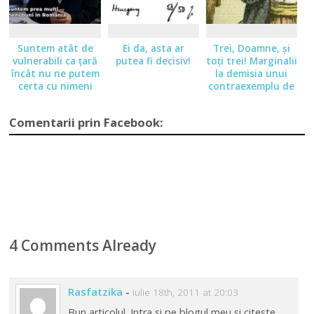
Suntem atât de
Ei da, asta ar
Trei, Doamne, şi
vulnerabili ca ţară
putea fi decisiv!
toţi trei! Marginalii
încât nu ne putem
la demisia unui
certa cu nimeni
contraexemplu de
preşedinte
Comentarii prin Facebook:
4 Comments Already
Rasfatzika
-
iulie 18th, 2011 at 20:03
Bun articolul. Intra si pe blogul meu si citeste