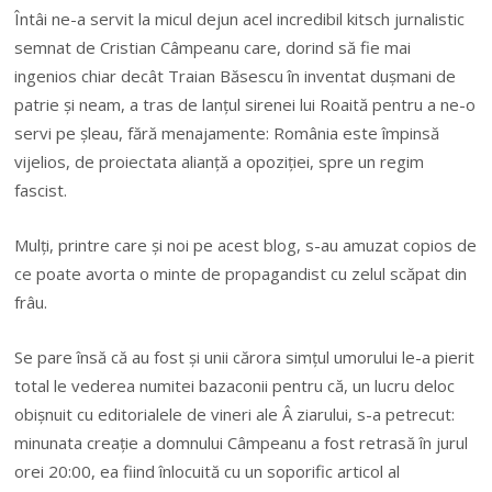
Întâi ne-a servit la micul dejun acel incredibil kitsch jurnalistic
semnat de Cristian Câmpeanu care, dorind să fie mai
ingenios chiar decât Traian Băsescu în inventat dușmani de
patrie și neam, a tras de lanțul sirenei lui Roaită pentru a ne-o
servi pe șleau, fără menajamente: România este împinsă
vijelios, de proiectata alianță a opoziției, spre un regim
fascist.
Mulți, printre care și noi pe acest blog, s-au amuzat copios de
ce poate avorta o minte de propagandist cu zelul scăpat din
frâu.
Se pare însă că au fost și unii cărora simțul umorului le-a pierit
total le vederea numitei bazaconii pentru că, un lucru deloc
obișnuit cu editorialele de vineri ale Â ziarului, s-a petrecut:
minunata creație a domnului Câmpeanu a fost retrasă în jurul
orei 20:00, ea fiind înlocuită cu un soporific articol al