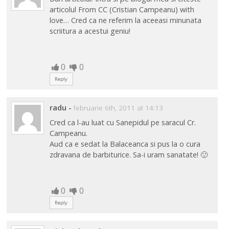
articolul From CC (Cristian Campeanu) with
love… Cred ca ne referim la aceeasi minunata
scriitura a acestui geniu!
0
0
Reply
radu
-
februarie 6th, 2011 at 14:13
Cred ca l-au luat cu Sanepidul pe saracul Cr.
Campeanu.
Aud ca e sedat la Balaceanca si pus la o cura
zdravana de barbiturice. Sa-i uram sanatate! 🙂
0
0
Reply