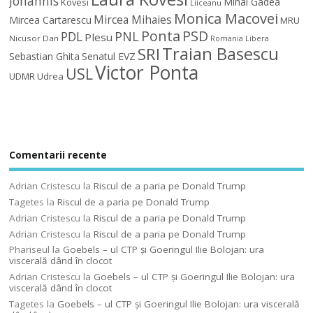
Johannis
Mihai Gadea
Kovesi
Liiceanu
Monica Macovei
Mircea Mihaies
Mircea Cartarescu
MRU
Ponta
PSD
PDL
PNL
Plesu
Nicusor Dan
Romania Libera
Traian Basescu
SRI
Sebastian Ghita
Senatul EVZ
Victor Ponta
USL
UDMR
Udrea
Comentarii recente
Adrian Cristescu
la
Riscul de a paria pe Donald Trump
Tagetes
la
Riscul de a paria pe Donald Trump
Adrian Cristescu
la
Riscul de a paria pe Donald Trump
Adrian Cristescu
la
Riscul de a paria pe Donald Trump
Phariseul
la
Goebels – ul CTP şi Goeringul Ilie Bolojan: ura
viscerală dând în clocot
Adrian Cristescu
la
Goebels – ul CTP şi Goeringul Ilie Bolojan: ura
viscerală dând în clocot
Tagetes
la
Goebels – ul CTP şi Goeringul Ilie Bolojan: ura viscerală