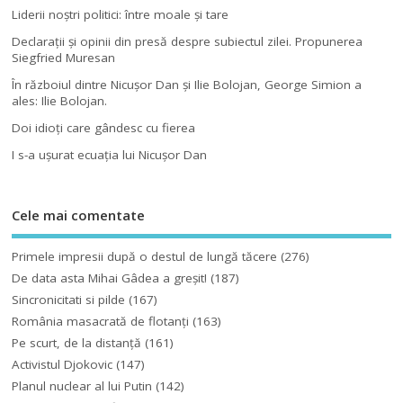
Liderii noştri politici: între moale şi tare
Declaraţii şi opinii din presă despre subiectul zilei. Propunerea
Siegfried Muresan
În războiul dintre Nicuşor Dan şi Ilie Bolojan, George Simion a
ales: Ilie Bolojan.
Doi idioţi care gândesc cu fierea
I s-a uşurat ecuaţia lui Nicuşor Dan
Cele mai comentate
Primele impresii după o destul de lungă tăcere
(276)
De data asta Mihai Gâdea a greşit!
(187)
Sincronicitati si pilde
(167)
România masacrată de flotanţi
(163)
Pe scurt, de la distanță
(161)
Activistul Djokovic
(147)
Planul nuclear al lui Putin
(142)