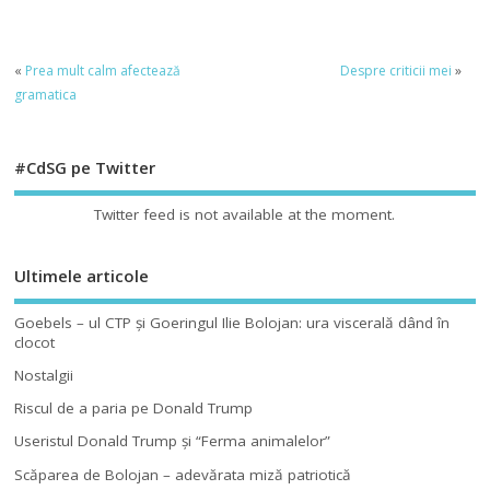
«
Prea mult calm afectează
Despre criticii mei
»
gramatica
#CdSG pe Twitter
Twitter feed is not available at the moment.
Ultimele articole
Goebels – ul CTP şi Goeringul Ilie Bolojan: ura viscerală dând în
clocot
Nostalgii
Riscul de a paria pe Donald Trump
Useristul Donald Trump şi “Ferma animalelor”
Scăparea de Bolojan – adevărata miză patriotică