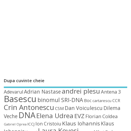
Dupa cuvinte cheie
andrei plesu
Adrian Nastase
Antena 3
Adevarul
Basescu
binomul SRI-DNA
Boc
CCR
cartarescu
Crin Antonescu
Dan Voiculescu
Dilema
CSM
DNA
Elena Udrea
EVZ
Veche
Florian Coldea
Klaus Iohannis
Klaus
Ion Cristoiu
ICCJ
Gabriel Oprea
Laura Kovesi