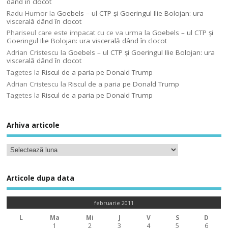
dând în clocot
Radu Humor
la
Goebels – ul CTP şi Goeringul Ilie Bolojan: ura
viscerală dând în clocot
Phariseul care este impacat cu ce va urma
la
Goebels – ul CTP şi
Goeringul Ilie Bolojan: ura viscerală dând în clocot
Adrian Cristescu
la
Goebels – ul CTP şi Goeringul Ilie Bolojan: ura
viscerală dând în clocot
Tagetes
la
Riscul de a paria pe Donald Trump
Adrian Cristescu
la
Riscul de a paria pe Donald Trump
Tagetes
la
Riscul de a paria pe Donald Trump
Arhiva articole
Articole dupa data
februarie 2011
L
Ma
Mi
J
V
S
D
1
2
3
4
5
6