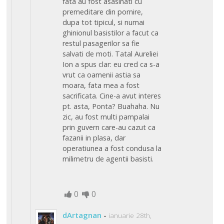
fata au fost asasinati cu
premeditare din pornire,
dupa tot tipicul, si numai
ghinionul basistilor a facut ca
restul pasagerilor sa fie
salvati de moti. Tatal Aureliei
Ion a spus clar: eu cred ca s-a
vrut ca oamenii astia sa
moara, fata mea a fost
sacrificata. Cine-a avut interes
pt. asta, Ponta? Buahaha. Nu
zic, au fost multi pampalai
prin guvern care-au cazut ca
fazanii in plasa, dar
operatiunea a fost condusa la
milimetru de agentii basisti.
0
0
dArtagnan
-
ianuarie 28th,