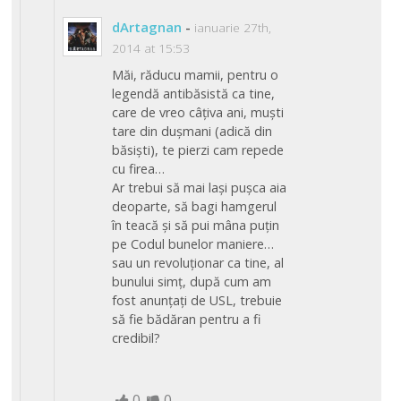
dArtagnan
-
ianuarie 27th,
2014 at 15:53
Măi, răducu mamii, pentru o
legendă antibăsistă ca tine,
care de vreo câțiva ani, muști
tare din dușmani (adică din
băsiști), te pierzi cam repede
cu firea…
Ar trebui să mai lași pușca aia
deoparte, să bagi hamgerul
în teacă și să pui mâna puțin
pe Codul bunelor maniere…
sau un revoluționar ca tine, al
bunului simț, după cum am
fost anunțați de USL, trebuie
să fie bădăran pentru a fi
credibil?
0
0