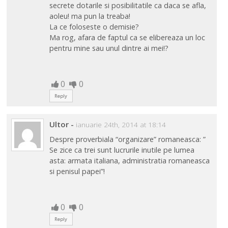
secrete dotarile si posibilitatile ca daca se afla,
aoleu! ma pun la treaba!
La ce foloseste o demisie?
Ma rog, afara de faptul ca se elibereaza un loc
pentru mine sau unul dintre ai mei!?
0
0
Reply
Ultor
-
ianuarie 24th, 2014 at 18:14
Despre proverbiala “organizare” romaneasca: ”
Se zice ca trei sunt lucrurile inutile pe lumea
asta: armata italiana, administratia romaneasca
si penisul papei”!
0
0
Reply