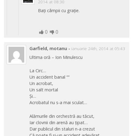
2014 at 08:30
Bați câmpii cu grație.
0
0
Garfield, motanu
-
ianuarie 24th, 2014 at 05:43
Ultima oră – Ion Minulescu
La Circ…
Un accident banal ““
Un acrobat,
Un salt mortal
Și…
Acrobatul nu s-a mai sculat…
Alămurile din orchestră au tăcut,
Iar clovnii din arenă au țipat…
Dar publicul din staluri n-a crezut
Că poate fi și-un accident adevărat