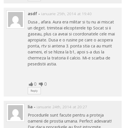
asdf
-
ianuarie 25th, 2014 at 19:40
Dusa , afara. Aura era militar si tu nu ai miscat
un deget. trimiteai elicopterele tip Socat si ii
gaseau, plus ca aveai si coordonatele cele mai
apropiate. Dusa e o rusine pe care o acopera
ponta, rtv si antena 3. ponta stia ca au murit
oameni, el se hlizea la b1, apoi s-a dus la
chermeza la tratoria il calcio. Mi-e scarba de
pesedistii astia.
0
0
Reply
lia
-
ianuarie 24th, 2014 at 20:27
Procedurile sunt facute pentru a proteja
oamenii de prostia umana. Perfect adevarat!
Dar daca procedurile au fost intocmite