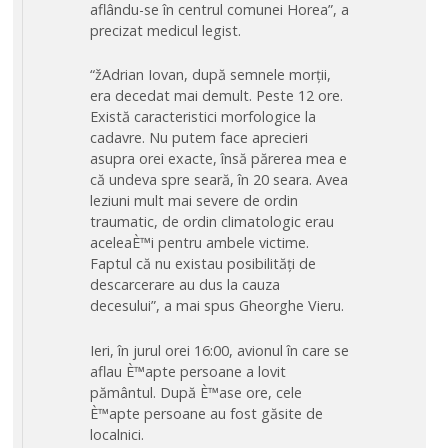
aflându-se în centrul comunei Horea”, a
precizat medicul legist.
“žAdrian Iovan, după semnele morții,
era decedat mai demult. Peste 12 ore.
Există caracteristici morfologice la
cadavre. Nu putem face aprecieri
asupra orei exacte, însă părerea mea e
că undeva spre seară, în 20 seara. Avea
leziuni mult mai severe de ordin
traumatic, de ordin climatologic erau
aceleaÈ™i pentru ambele victime.
Faptul că nu existau posibilități de
descarcerare au dus la cauza
decesului”, a mai spus Gheorghe Vieru.
Ieri, în jurul orei 16:00, avionul în care se
aflau È™apte persoane a lovit
pământul. După È™ase ore, cele
È™apte persoane au fost găsite de
localnici.