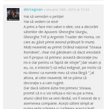
dArtagnan
-
ianuarie 24th, 2014 at 15:34
Hai să semnăm o petiție!
Hai să vedem ce iese!
A prins a face mici valuri o idee, cea a decorării
sătenilor din Apuseni: Gheorghe Giurgiu,
Gheorghe Trif și Argentin Toader din Horea, cei
care au găsit primii avionul prăbușit în munți.
Mulți neaveniți au primit Ordinul național “Steaua
României”, chiar mă gândeam că dacă vreodată
voi fi propus să primesc această decorație (nu
mi-e clar pentru ce faptă de vitejie”¦dar visam și
eu, ce, e interzis?) să refuz indignat, pe motiv că
nu doresc ca numele meu să stea lângă “¦al
altora, al celor neaveniți. Mi se părea că
decorația s-a cam ruginit.
Dar dacă sătenii ăștia trei primesc Steaua,
promit că n-o voi refuza-o nici eu pe-a mea,
atunci când îmi va veni rândul, voi fi onorat de o
asemenea companie. Acești săteni simpli ar
putea reda sclipirea și curățenia acestui înalt