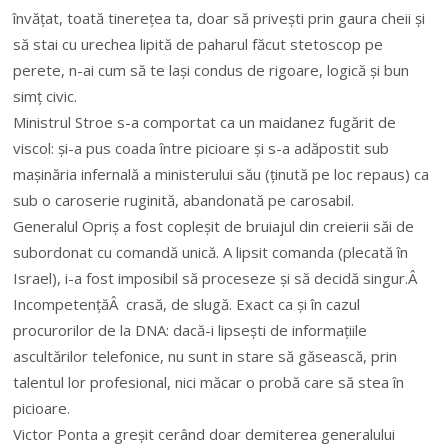
învățat, toată tinerețea ta, doar să privești prin gaura cheii și
să stai cu urechea lipită de paharul făcut stetoscop pe
perete, n-ai cum să te lași condus de rigoare, logică și bun
simț civic.
Ministrul Stroe s-a comportat ca un maidanez fugărit de
viscol: și-a pus coada între picioare și s-a adăpostit sub
mașinăria infernală a ministerului său (ținută pe loc repaus) ca
sub o caroserie ruginită, abandonată pe carosabil.
Generalul Opriș a fost copleșit de bruiajul din creierii săi de
subordonat cu comandă unică. A lipsit comanda (plecată în
Israel), i-a fost imposibil să proceseze și să decidă singur.Â
IncompetențăÂ crasă, de slugă. Exact ca și în cazul
procurorilor de la DNA: dacă-i lipsești de informațiile
ascultărilor telefonice, nu sunt in stare să găsească, prin
talentul lor profesional, nici măcar o probă care să stea în
picioare.
Victor Ponta a greșit cerând doar demiterea generalului