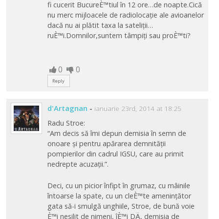
fi cucerit BucureÈ™tiul în 12 ore…de noapte.Cică
nu merc mijloacele de radiolocație ale avioanelor
dacă nu ai plătit taxa la sateliții…
ruÈ™i.Domnilor,suntem tâmpiți sau proÈ™ti?
0
0
Reply
d'Artagnan
-
ianuarie 23rd, 2014 at 18:25
Radu Stroe:
“Am decis să îmi depun demisia în semn de
onoare și pentru apărarea demnității
pompierilor din cadrul IGSU, care au primit
nedrepte acuzații.”.
Deci, cu un picior înfipt în grumaz, cu mâinile
întoarse la spate, cu un cleÈ™te amenințător
gata să-i smulgă unghiile, Stroe, de bună voie
È™i nesilit de nimeni, îÈ™i DÄ‚ demisia de