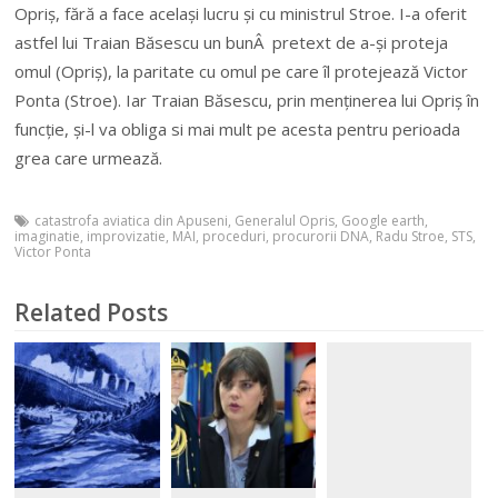
Opriș, fără a face același lucru și cu ministrul Stroe. I-a oferit
astfel lui Traian Băsescu un bunÂ pretext de a-și proteja
omul (Opriș), la paritate cu omul pe care îl protejează Victor
Ponta (Stroe). Iar Traian Băsescu, prin menținerea lui Opriș în
funcție, și-l va obliga si mai mult pe acesta pentru perioada
grea care urmează.
catastrofa aviatica din Apuseni
,
Generalul Opris
,
Google earth
,
imaginatie
,
improvizatie
,
MAI
,
proceduri
,
procurorii DNA
,
Radu Stroe
,
STS
,
Victor Ponta
Related Posts