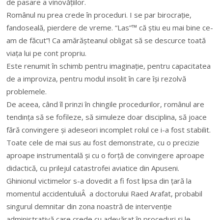
de pasare a vinovățiilor.
Românul nu prea crede în proceduri. I se par birocrație,
fandoseală, pierdere de vreme. “Las”™ că știu eu mai bine ce-
am de făcut”! Ca amărășteanul obligat să se descurce toată
viața lui pe cont propriu.
Este renumit în schimb pentru imaginație, pentru capacitatea
de a improviza, pentru modul insolit în care își rezolvă
problemele.
De aceea, când îl prinzi în chingile procedurilor, românul are
tendința să se fofileze, să simuleze doar disciplina, să joace
fără convingere și adeseori incomplet rolul ce i-a fost stabilit.
Toate cele de mai sus au fost demonstrate, cu o precizie
aproape instrumentală și cu o forță de convingere aproape
didactică, cu prilejul catastrofei aviatice din Apuseni.
Ghinionul victimelor s-a dovedit a fi fost lipsa din țară la
momentul accidentuluiÂ a doctorului Raed Arafat, probabil
singurul demnitar din zona noastră de intervenție
administrativă care crede cu adevărat în proceduri și le