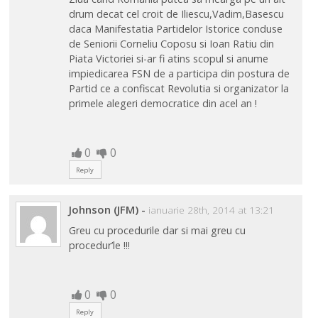
drum decat cel croit de Iliescu,Vadim,Basescu
daca Manifestatia Partidelor Istorice conduse
de Seniorii Corneliu Coposu si Ioan Ratiu din
Piata Victoriei si-ar fi atins scopul si anume
impiedicarea FSN de a participa din postura de
Partid ce a confiscat Revolutia si organizator la
primele alegeri democratice din acel an !
0
0
Reply
Johnson (JFM)
-
ianuarie 28th, 2014 at 13:21
Greu cu procedurile dar si mai greu cu
procedur’le !!!
0
0
Reply