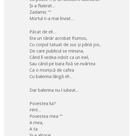
Și-a fluierat…
Zadarnic ““
Mortul n-a mai înviat…
Păcat de el!…
Era un tânăr acrobat frumos,
Cu corpul tatuat de sus și până jos,
De care publicul se minuna,
Când îl vedea-ndoit ca un inel,
Sau când pe bara fixă se-nvârtea
Ca o morișcă de cafea
Cu balerina lângă el!…
Dar balerina nu-l iubea!…
Povestea lui?
Hm!…
Povestea mea ““
A mea,
A ta
Și-a altora!…