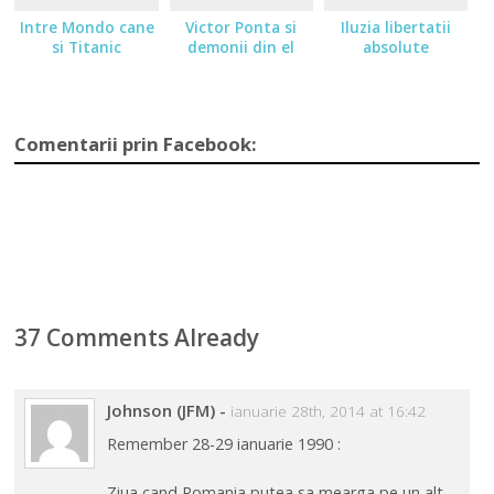
Intre Mondo cane
Victor Ponta si
Iluzia libertatii
si Titanic
demonii din el
absolute
Comentarii prin Facebook:
37 Comments Already
Johnson (JFM)
-
ianuarie 28th, 2014 at 16:42
Remember 28-29 ianuarie 1990 :
Ziua cand Romania putea sa mearga pe un alt