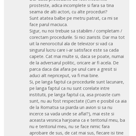
prosteste, adica incomplete si fara sa tina
seama de alti actori, cu alte proceduri?
Sunt atatea balbe pe metru patrat, ca mi se
face parul maciuca.
Sigur, nu noi trebuie sa stabilim / completam /
corectam procedurile. Si nici ziaristii. Dar ma tot
uit la nenorocitul ala de televizor si vad ca
singurul lucru care i-ar satisface este sa cada
capete. Cat mai multe si, daca se poate, numai
de la adversarul politic, oricare ar fi acela. De
parca daca dai afara pe unul care a gresit si
aduci alt nepriceput, va fi mai bine.
Si, pe langa faptul ca procedurile sunt lacunare,
pe langa faptul ca nu sunt corelate intre
institutii, pe langa faptul ca, asa proaste cum
sunt, nu au fost respectate (Cum e posibil ca aia
de la Romatsa sa piarda un avion si sa nu
incerce sa vada unde se afla!?), mai este si
aceasta vesnica harjoana ca e teritoriul meu, ba
nu e teritoriul meu, nu se face nimic fara
aprobare de sus, de cat mai sus, fiecare isi tine