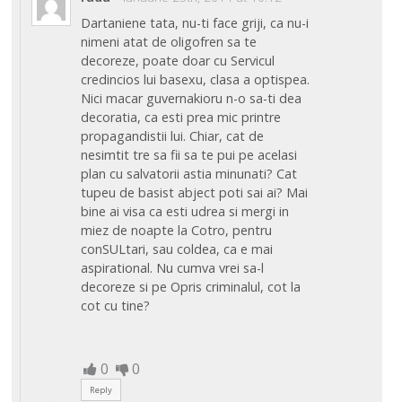
Dartaniene tata, nu-ti face griji, ca nu-i
nimeni atat de oligofren sa te
decoreze, poate doar cu Servicul
credincios lui basexu, clasa a optispea.
Nici macar guvernakioru n-o sa-ti dea
decoratia, ca esti prea mic printre
propagandistii lui. Chiar, cat de
nesimtit tre sa fii sa te pui pe acelasi
plan cu salvatorii astia minunati? Cat
tupeu de basist abject poti sai ai? Mai
bine ai visa ca esti udrea si mergi in
miez de noapte la Cotro, pentru
conSULtari, sau coldea, ca e mai
aspirational. Nu cumva vrei sa-l
decoreze si pe Opris criminalul, cot la
cot cu tine?
0
0
Reply