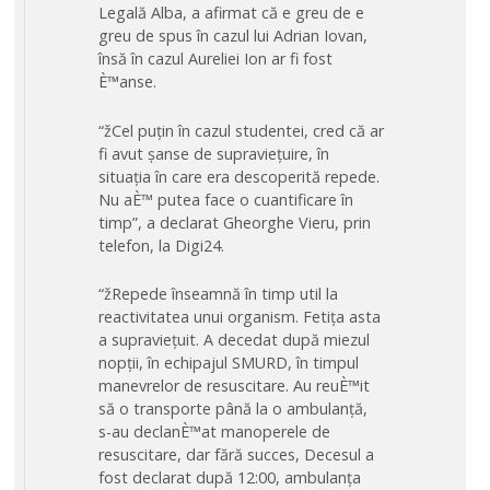
Legală Alba, a afirmat că e greu de e
greu de spus în cazul lui Adrian Iovan,
însă în cazul Aureliei Ion ar fi fost
È™anse.
“žCel puțin în cazul studentei, cred că ar
fi avut șanse de supraviețuire, în
situația în care era descoperită repede.
Nu aÈ™ putea face o cuantificare în
timp”, a declarat Gheorghe Vieru, prin
telefon, la Digi24.
“žRepede înseamnă în timp util la
reactivitatea unui organism. Fetița asta
a supraviețuit. A decedat după miezul
nopții, în echipajul SMURD, în timpul
manevrelor de resuscitare. Au reuÈ™it
să o transporte până la o ambulanță,
s-au declanÈ™at manoperele de
resuscitare, dar fără succes, Decesul a
fost declarat după 12:00, ambulanța