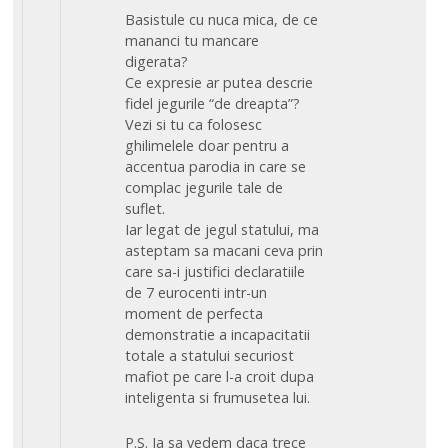
Basistule cu nuca mica, de ce
mananci tu mancare
digerata?
Ce expresie ar putea descrie
fidel jegurile “de dreapta”?
Vezi si tu ca folosesc
ghilimelele doar pentru a
accentua parodia in care se
complac jegurile tale de
suflet.
Iar legat de jegul statului, ma
asteptam sa macani ceva prin
care sa-i justifici declaratiile
de 7 eurocenti intr-un
moment de perfecta
demonstratie a incapacitatii
totale a statului securiost
mafiot pe care l-a croit dupa
inteligenta si frumusetea lui.
P.S. Ia sa vedem daca trece