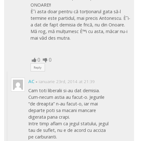
ONOARE!!
È˜i asta doar pentru că torționarul gata să-l
termine este partidul, mai precis Antonescu. È˜i-
a dat de fapt demisia de frică, nu din Onoare.
Mă rog, mă mulțumesc È™i cu asta, măcar nu-i
mai văd des mutra.
0
0
Reply
AC
-
ianuarie 23rd, 2014 at 21:39
Cam toti liberalii si-au dat demisia.
Cum-necum astia au facut-o. Jegurile
“de dreapta” n-au facut-o, iar mai
departe poti sa macani mancare
digerata pana crapi.
Intre timp aflam ca jegul statului, jegul
tau de suflet, nu e de acord cu acciza
pe carburanti.