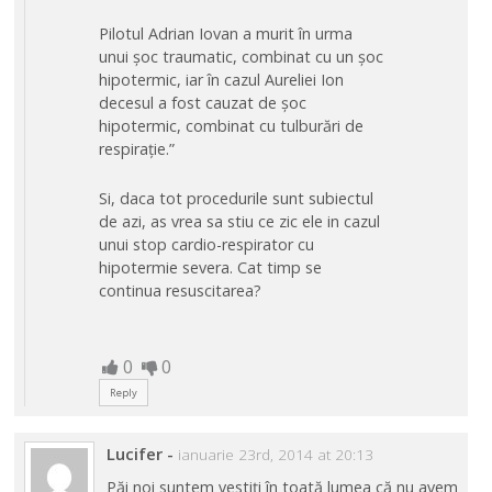
Pilotul Adrian Iovan a murit în urma
unui șoc traumatic, combinat cu un șoc
hipotermic, iar în cazul Aureliei Ion
decesul a fost cauzat de șoc
hipotermic, combinat cu tulburări de
respirație.”
Si, daca tot procedurile sunt subiectul
de azi, as vrea sa stiu ce zic ele in cazul
unui stop cardio-respirator cu
hipotermie severa. Cat timp se
continua resuscitarea?
0
0
Reply
Lucifer
-
ianuarie 23rd, 2014 at 20:13
Păi noi suntem vestiți în toată lumea că nu avem