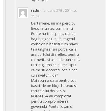
radu
-
ianuarie 27th, 2014 at
21:09
Dartaniene, nu ma pierd cu
firea, te tratez cum meriti.
Poate nu te-ai prins, dar eu
bag hangerul, nu hamgerul
vorbelor in basisti cum mi-as
taia unghiile, si-i porcai ca la
usa cortului din reflex, pentru
ca merita si asa-i de bun simt.
Nici in gluma sa nu mai spui
ca meriti decoratii cot la cot
cu salvatorii, da?
Mai spun o data pentru toti
basitii de pe blog. basexu si
cartitele lui din STS si
ROMATSA au complotat
pentru compromiterea
guvernului Ponta. Iovan si