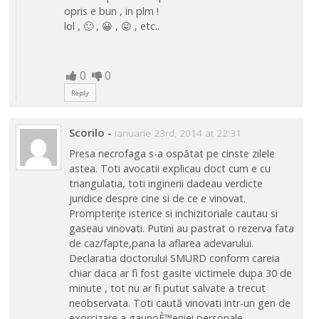
opris e bun , in plm !
lol , 🙂 , 😀 , 😛 , etc..
0
0
Reply
Scorilo
-
ianuarie 23rd, 2014 at 22:31
Presa necrofaga s-a ospătat pe cinste zilele
astea. Toti avocatii explicau doct cum e cu
triangulatia, toti inginerii dadeau verdicte
juridice despre cine si de ce e vinovat.
Prompterițe isterice si inchizitoriale cautau si
gaseau vinovati. Putini au pastrat o rezerva fata
de caz/fapte,pana la aflarea adevarului.
Declaratia doctorului SMURD conform careia
chiar daca ar fi fost gasite victimele dupa 30 de
minute , tot nu ar fi putut salvate a trecut
neobservata. Toti caută vinovati intr-un gen de
exorcizare a gaunoÈ™eniei personale.