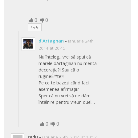
0
0
Reply
d'Artagnan
-
ianuarie 24th,
2014 at 20:45
Nu înțeleg…vrei să spui că
marele dArtagnian nu merită
decorația?! Sau că o
rugineÈ™te?!
Pe ce te bazezi când faci
asemenea afirmații?
Sper că nu vrei să ne dăm
întâlnire pentru vreun duel…
0
0
radu
-
ianuarie 25th, 2014 at 10:12