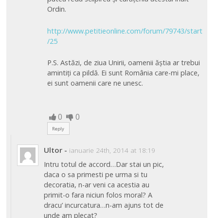
Ordin.
http://www.petitieonline.com/forum/79743/start
/25
P.S. Astăzi, de ziua Unirii, oamenii ăștia ar trebui
amintiți ca pildă. Ei sunt România care-mi place,
ei sunt oamenii care ne unesc.
0
0
Reply
Ultor
-
ianuarie 24th, 2014 at 18:19
Intru totul de accord…Dar stai un pic,
daca o sa primesti pe urma si tu
decoratia, n-ar veni ca acestia au
primit-o fara niciun folos moral? A
dracu’ incurcatura…n-am ajuns tot de
unde am plecat?