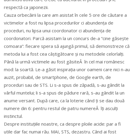
respectă ca japonezii.
Cauza orbecăirii la care am asistat în cele 5 ore de căutare a
victimelor a fost nu lipsa procedurilor ci abundența de
proceduri, nu lipsa unui coordonator ci abundența de
coordonatori. Parcă asistam la un concurs de-a “cine găsește
comoara”: fiecare spera să ajungă primul, să demonstreze că
metoda lui a fost cea câștigătoare și nu metodele celorlalți.
Până la urmă victimele au fost găsiteÂ în cel mai românesc
mod: la soartă. Le-a găsit inspirația unor oameni care nici n-au
auzit, probabil, de smartphone, de Google earth, de
proceduri sau de STS. Li s-a spus de zăpadă, s-au gândit la
vârful muntelui; li s-a spus de pădure rară, s-au gândit la un
anume versant. După care, ca la loterie când ți se dau două
numere din 6: pentru restul de patru numereÂ îți asculți
instinctul.
Despre instituțiile noastre, ca despre ploile acide: par a fi
utile dar fac numai rău. MAI, STS, dezastru. Când ai fost