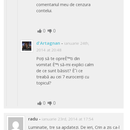
comentariul meu de cenzura
contelui.
0
0
d'Artagnan
-
ianuarie 24th,
2014 at 20:48
Poți să te opreÈ™ti din
vomitat È™i să-mi explici calm
de ce sunt băsist? È˜i ce
treabă au cei 7 eurocenți cu
topicul?
0
0
radu
-
ianuarie 23rd, 2014 at 17:54
Luminatie, tre sa apdatezi. De ieri, Crin a zis ca-l