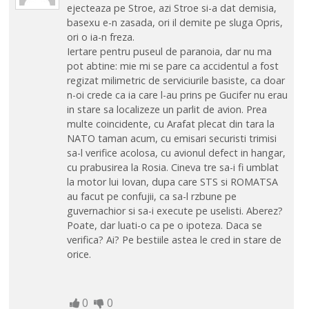
ejecteaza pe Stroe, azi Stroe si-a dat demisia,
basexu e-n zasada, ori il demite pe sluga Opris,
ori o ia-n freza.
Iertare pentru puseul de paranoia, dar nu ma
pot abtine: mie mi se pare ca accidentul a fost
regizat milimetric de serviciurile basiste, ca doar
n-oi crede ca ia care l-au prins pe Gucifer nu erau
in stare sa localizeze un parlit de avion. Prea
multe coincidente, cu Arafat plecat din tara la
NATO taman acum, cu emisari securisti trimisi
sa-l verifice acolosa, cu avionul defect in hangar,
cu prabusirea la Rosia. Cineva tre sa-i fi umblat
la motor lui Iovan, dupa care STS si ROMATSA
au facut pe confujii, ca sa-l rzbune pe
guvernachior si sa-i execute pe uselisti. Aberez?
Poate, dar luati-o ca pe o ipoteza. Daca se
verifica? Ai? Pe bestiile astea le cred in stare de
orice.
0
0