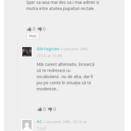
Sper sa iasa mai des sa-i mai admiri si
mutra intre atatea pupaturi rectale.
0
0
Reply
dArtagnan
-
ianuarie 24th,
2014 at 10:48
Măi curent alternativ, încearcă
să te redresezi cu
vocabularul…nu de alta, dar îl
pui pe conte în situația să te
modereze…
0
0
AC
-
ianuarie 24th, 2014 at
13:47