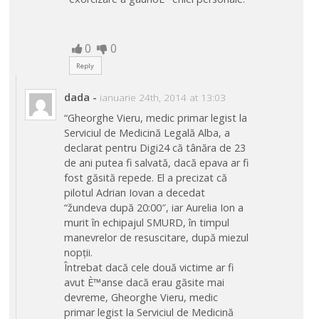
0
0
Reply
dada
-
ianuarie 24th, 2014 at 13:03
“Gheorghe Vieru, medic primar legist la
Serviciul de Medicină Legală Alba, a
declarat pentru Digi24 că tânăra de 23
de ani putea fi salvată, dacă epava ar fi
fost găsită repede. El a precizat că
pilotul Adrian Iovan a decedat
“žundeva după 20:00″, iar Aurelia Ion a
murit în echipajul SMURD, în timpul
manevrelor de resuscitare, după miezul
nopții.
Întrebat dacă cele două victime ar fi
avut È™anse dacă erau găsite mai
devreme, Gheorghe Vieru, medic
primar legist la Serviciul de Medicină