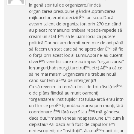
în genă spiritul de organizare.Fiindcă
organizarea presupune gândire,optimizarea
mijloacelor,ierarhii,decizii È™i un scop.Dacă
aveam talent de organizatori,prin 270 e.n când
au plecat romanii,noi trebuia repede-repede să
creăm un stat È™i să le luăm locul ca putere
politică.Dar noi am dormit vreo mie de ani până
să facem un stat care să ne apere dar È™i să fie
o forță prin acest loc al Lumii.Apoi ne-au cucerit
diverÈ™i venetici care ne-au impus “organizarea”
lor(unguri,habsburgi,turci,ruÈ™i,etc).AÈ™a că,ce
să ne mai mirăm!Organizare ne trebuie nouă
când suntem aÈ™a de inteligenți?!
Ca să revenim la temă:a fost de tot râsul(deÈ™i
e de plâns fiindcă au murit oameni)
“organizarea” instituțiilor statului.Parcă erau într-
un film ce proÈ™ti,umblau aiurea prin munți,fără
coordonare È™i fără cap.Stau È™i mă gândesc
dacă duÈ™manii veneau noaptea.Cine È™i cum îi
depistau?Păi dacă ar fi fost de capul lor È™i
nedescoperiți de “instituții”, ăia,duÈ™manii zic,ar