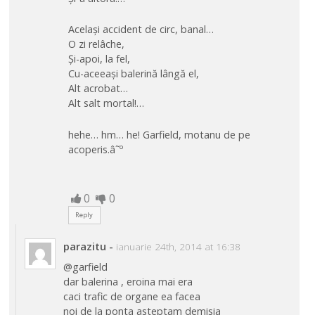
Același accident de circ, banal…
O zi relâche,
Și-apoi, la fel,
Cu-aceeași balerină lângă el,
Alt acrobat…
Alt salt mortal!…
hehe… hm… he! Garfield, motanu de pe
acoperis.â˜º
0
0
Reply
parazitu
-
ianuarie 24th, 2014 at 16:38
@garfield
dar balerina , eroina mai era
caci trafic de organe ea facea
noi de la ponta asteptam demisia