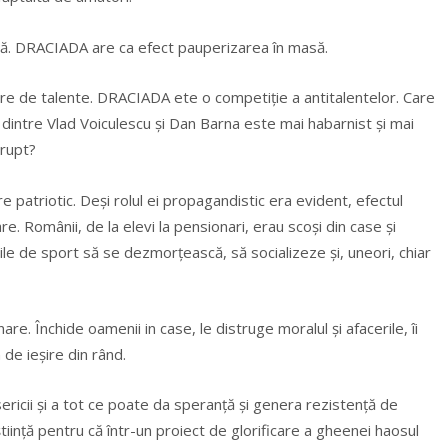
să. DRACIADA are ca efect pauperizarea în masă.
re de talente. DRACIADA ete o competiție a antitalentelor. Care
dintre Vlad Voiculescu și Dan Barna este mai habarnist și mai
orupt?
 patriotic. Deși rolul ei propagandistic era evident, efectul
are. Românii, de la elevi la pensionari, erau scoși din case și
lile de sport să se dezmorțească, să socializeze și, uneori, chiar
e. Închide oamenii in case, le distruge moralul și afacerile, îi
 de ieșire din rând.
ericii și a tot ce poate da speranță și genera rezistență de
tiință pentru că într-un proiect de glorificare a gheenei haosul