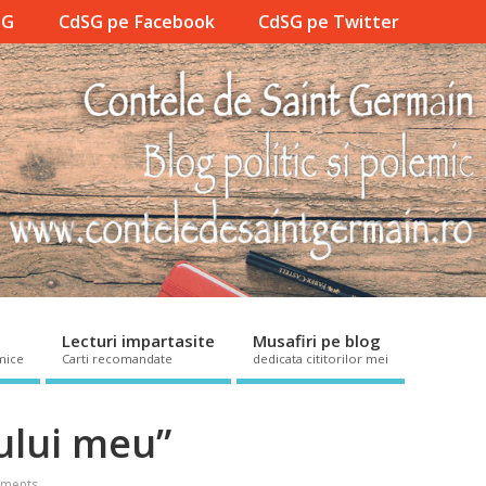
SG
CdSG pe Facebook
CdSG pe Twitter
Lecturi impartasite
Musafiri pe blog
mice
Carti recomandate
dedicata cititorilor mei
lui meu”
ments