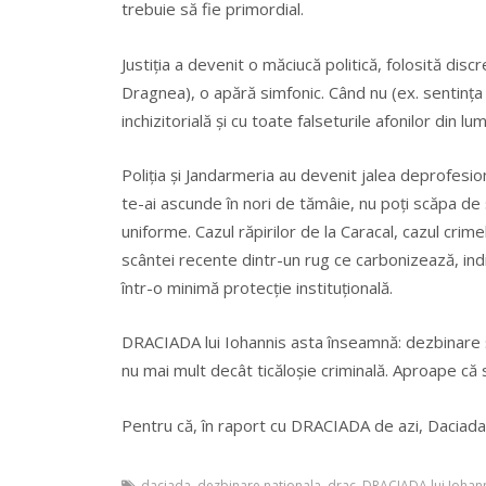
trebuie să fie primordial.
Justiția a devenit o măciucă politică, folosită discr
Dragnea), o apără simfonic. Când nu (ex. sentința 
inchizitorială și cu toate falseturile afonilor din lu
Poliția și Jandarmeria au devenit jalea deprofesiona
te-ai ascunde în nori de tămâie, nu poți scăpa de
uniforme. Cazul răpirilor de la Caracal, cazul crime
scântei recente dintr-un rug ce carbonizează, ind
într-o minimă protecție instituțională.
DRACIADA lui Iohannis asta înseamnă: dezbinare ș
nu mai mult decât ticăloșie criminală. Aproape că 
Pentru că, în raport cu DRACIADA de azi, Daciada 
daciada
,
dezbinare nationala
,
drac
,
DRACIADA lui Iohan