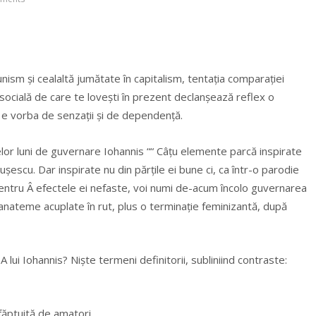
unism și cealaltă jumătate în capitalism, tentația comparației
 socială de care te lovești în prezent declanșează reflex o
iu, e vorba de senzații și de dependență.
elor luni de guvernare Iohannis ““ Câțu elemente parcă inspirate
escu. Dar inspirate nu din părțile ei bune ci, ca într-o parodie
 pentru Â efectele ei nefaste, voi numi de-acum încolo guvernarea
anateme acuplate în rut, plus o terminație feminizantă, după
ui Iohannis? Niște termeni definitorii, subliniind contraste:
ăptuită de amatori.