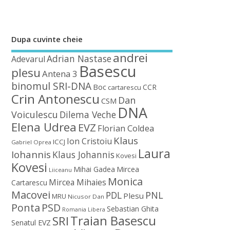
Dupa cuvinte cheie
andrei
Adrian Nastase
Adevarul
Basescu
plesu
Antena 3
binomul SRI-DNA
Boc
CCR
cartarescu
Crin Antonescu
Dan
CSM
DNA
Voiculescu
Dilema Veche
Elena Udrea
EVZ
Florian Coldea
Klaus
Ion Cristoiu
ICCJ
Gabriel Oprea
Laura
Iohannis
Klaus Johannis
Kovesi
Kovesi
Mihai Gadea
Mircea
Liiceanu
Monica
Mircea Mihaies
Cartarescu
Macovei
PDL
PNL
Plesu
MRU
Nicusor Dan
Ponta
PSD
Sebastian Ghita
Romania Libera
Traian Basescu
SRI
Senatul EVZ