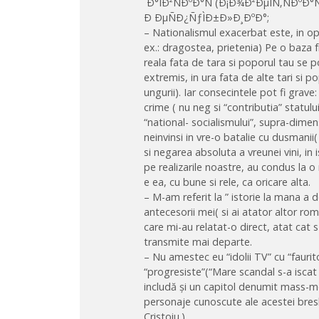
´Ð°ÌÐ²ÑÐºÐ°Ñ (Ð¡Ð¾Ð²ÐµÌÑ‚ÑÐºÐ
Ð ÐµÑÐ¿ÑƒÌÐ±Ð»Ð¸ÐºÐ°;
– Nationalismul exacerbat este, in op
ex.: dragostea, prietenia) Pe o baza
reala fata de tara si poporul tau se p
extremis, in ura fata de alte tari si po
ungurii). Iar consecintele pot fi grave:
crime ( nu neg si “contributia” statul
“national- socialismului”, supra-dimens
neinvinsi in vre-o batalie cu dusmanii
si negarea absoluta a vreunei vini, in 
pe realizarile noastre, au condus la o
e ea, cu bune si rele, ca oricare alta.
– M-am referit la ” istorie la mana a d
antecesorii mei( si ai atator altor rom
care mi-au relatat-o direct, atat cat 
transmite mai departe.
– Nu amestec eu “idolii TV” cu “faurito
“progresiste”(“Mare scandal s-a iscat 
includă și un capitol denumit mass-med
personaje cunoscute ale acestei bre
Cristoiu.)