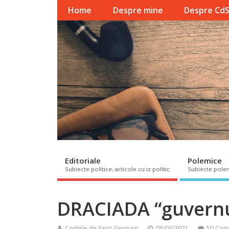
Home
Despre mine
Despre Cd
Editoriale
Polemice
Subiecte politice, articole cu iz politic
Subiecte pole
DRACIADA “guvernu
Contele de Saint Germain
08/03/2021
50 Com