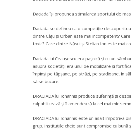
Daciada își propunea stimularea sportului de ma
Daciada se definea ca o competiție descoperitoa
dintre Câțu și Orban este mai incompetent? Care 
toxic? Care dintre Năsui și Stelian Ion este mai c
Daciada lui Ceaușescu era pașnică și cu un sâmbure
asupra societății era unul de mobilizare și fortific
împinși pe tăpșane, pe străzi, pe stadioane, în să
să se bucure.
DRACIADA lui Iohannis produce suferință și dezbinar
culpabilizează și îi amendează la cel mai mic semn
DRACIADA lui Iohannis este un asalt împotriva bis
grup. Instituțiile cheie sunt compromise cu bună ș