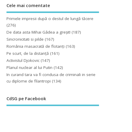
Cele mai comentate
Primele impresii după o destul de lungă tăcere
(276)
De data asta Mihai Gâdea a greşit!
(187)
Sincronicitati si pilde
(167)
România masacrată de flotanţi
(163)
Pe scurt, de la distanță
(161)
Activistul Djokovic
(147)
Planul nuclear al lui Putin
(142)
In curand tara va fi condusa de criminali in serie
cu diplome de filantropi
(134)
CdSG pe Facebook