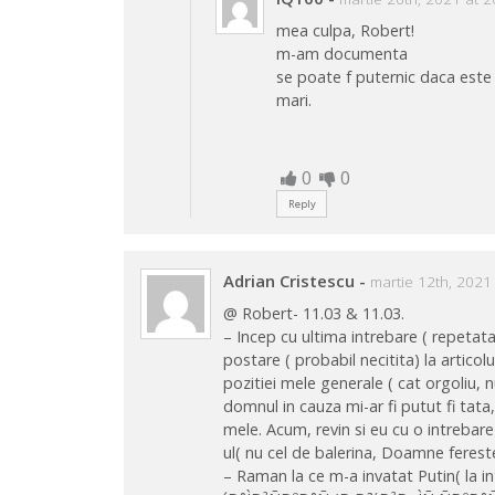
mea culpa, Robert!
m-am documenta
se poate f puternic daca este 
mari.
0
0
Reply
Adrian Cristescu
-
martie 12th, 2021
@ Robert- 11.03 & 11.03.
– Incep cu ultima intrebare ( repetata
postare ( probabil necitita) la articolu
pozitiei mele generale ( cat orgoliu, n
domnul in cauza mi-ar fi putut fi tat
mele. Acum, revin si eu cu o intrebare
ul( nu cel de balerina, Doamne fereste
– Raman la ce m-a invatat Putin( la 