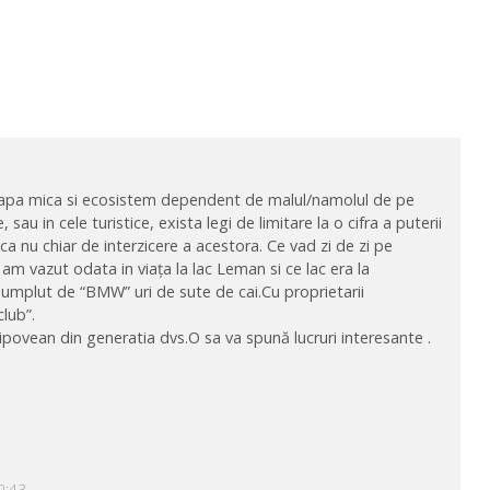
 cu apa mica si ecosistem dependent de malul/namolul de pe
 sau in cele turistice, exista legi de limitare la o cifra a puterii
ca nu chiar de interzicere a acestora. Ce vad zi de zi pe
am vazut odata in viața la lac Leman si ce lac era la
a umplut de “BMW” uri de sute de cai.Cu proprietarii
club”.
lipovean din generatia dvs.O sa va spună lucruri interesante .
0:43