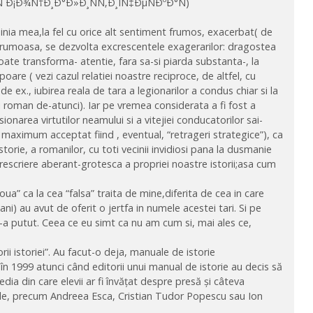
°Ñ Ð¡Ð¾Ñ†Ð¸Ð°Ð»Ð¸ÑÑ‚Ð¸ÌÑ‡ÐµÑÐºÐ°Ñ)
inia mea,la fel cu orice alt sentiment frumos, exacerbat( de
 frumoasa, se dezvolta excrescentele exagerarilor: dragostea
oate transforma- atentie, fara sa-si piarda substanta-, la
poare ( vezi cazul relatiei noastre reciproce, de altfel, cu
 de ex., iubirea reala de tara a legionarilor a condus chiar si la
ui roman de-atunci). Iar pe vremea considerata a fi fost a
ionarea virtutilor neamului si a vitejiei conducatorilor sai-
( maximum acceptat fiind , eventual, “retrageri strategice”), ca
istorie, a romanilor, cu toti vecinii invidiosi pana la dusmanie
 rescriere aberant-grotesca a propriei noastre istorii;asa cum
oua” ca la cea “falsa” traita de mine,diferita de cea in care
ani) au avut de oferit o jertfa in numele acestei tari. Si pe
s-a putut. Ceea ce eu simt ca nu am cum si, mai ales ce,
rii istoriei”. Au facut-o deja, manuale de istorie
în 1999 atunci când editorii unui manual de istorie au decis să
ia din care elevii ar fi învățat despre presă și câteva
sle, precum Andreea Esca, Cristian Tudor Popescu sau Ion