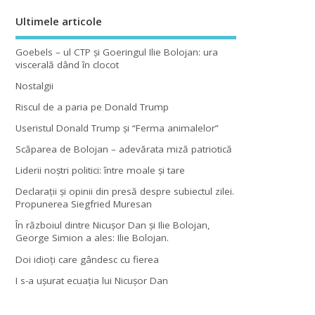
Ultimele articole
Goebels – ul CTP şi Goeringul Ilie Bolojan: ura
viscerală dând în clocot
Nostalgii
Riscul de a paria pe Donald Trump
Useristul Donald Trump şi “Ferma animalelor”
Scăparea de Bolojan – adevărata miză patriotică
Liderii noştri politici: între moale şi tare
Declaraţii şi opinii din presă despre subiectul zilei.
Propunerea Siegfried Muresan
În războiul dintre Nicuşor Dan şi Ilie Bolojan,
George Simion a ales: Ilie Bolojan.
Doi idioţi care gândesc cu fierea
I s-a uşurat ecuaţia lui Nicuşor Dan