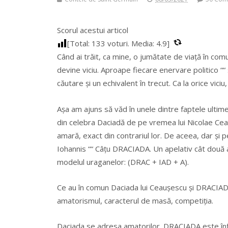
Scorul acestui articol
[Total:
133
voturi. Media:
4.9
]
Când ai trăit, ca mine, o jumătate de viață în com
devine viciu. Aproape fiecare enervare politico ““
căutare și un echivalent în trecut. Ca la orice vic
Așa am ajuns să văd în unele dintre faptele ultim
din celebra Daciadă de pe vremea lui Nicolae Ceauș
amară, exact din contrariul lor. De aceea, dar și
Iohannis ““ Câțu DRACIADA. Un apelativ cât două 
modelul uraganelor: (DRAC + IAD + A).
Ce au în comun Daciada lui Ceaușescu și DRACIADA l
amatorismul, caracterul de masă, competiția.
Daciada se adresa amatorilor. DRACIADA este înf