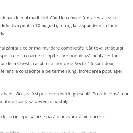
eționar de mai marii zilei. Când le convine (ex. arestarea lui
definitivă pentru 10 august), o trag la răspundere cu furie
me.
lizării și a celor mai murdare complicități. Cât te-ai strădui și
 spectrele cu coarne și copite care populează iadul acestor
lor de la Onești, cazul torturilor de la Secția 16 sunt doar
iferent la consecințele pe termen lung, încrederea populației
i haos. Greșeală și perseverență în greșeală. Prostie crasă, dar
suntem înpinși să devenim nostalgici!
de ieri începe să ni se pară o adevărată binefacere.
nis
,
gafele politiei
,
iad
,
justitia maciuca politica
,
patriotism