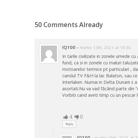
50 Comments Already
IQ100
-
martie 13th, 2021 at 18:36
In tarile civilizate in zonele umede
fund, ca si in zonele cu maluri taluzate,
motoarelor termice pt particulari , da
canslul TV F&H la lac Balaton, sau ce 
Interlaken .Numai in Delta Dunarii s 
asortati.Nu va vad făcând parte din “
Vorbiti cand aveti timp cu un pescar 
4
0
Reply
IQ100
-
martie 26th, 2021 at 2