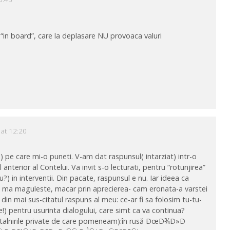
“in board”, care la deplasare NU provoaca valuri
 at 12:20
) pe care mi-o puneti. V-am dat raspunsul( intarziat) intr-o
l anterior al Contelui. Va invit s-o lecturati, pentru “rotunjirea”
u?) in interventii. Din pacate, raspunsul e nu. Iar ideea ca
a, ma maguleste, macar prin aprecierea- cam eronata-a varstei
 din mai sus-citatul raspuns al meu: ce-ar fi sa folosim tu-tu-
!) pentru usurinta dialogului, care simt ca va continua?
intalnirile private de care pomeneam):în rusă ÐœÐ¾Ð»Ð