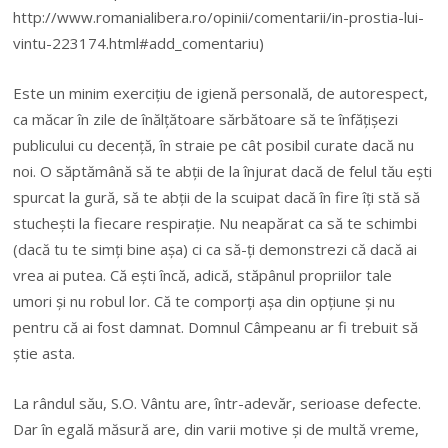
http://www.romanialibera.ro/opinii/comentarii/in-prostia-lui-
vintu-223174.html#add_comentariu)
Este un minim exercițiu de igienă personală, de autorespect,
ca măcar în zile de înălțătoare sărbătoare să te înfățișezi
publicului cu decență, în straie pe cât posibil curate dacă nu
noi.
O săptămână să te abții de la înjurat dacă de felul tău ești
spurcat la gură, să te abții de la scuipat dacă în fire îți stă să
stuchești la fiecare respirație. Nu neapărat ca să te schimbi
(dacă tu te simți bine așa) ci ca să-ți demonstrezi că dacă ai
vrea ai putea. Că ești încă, adică, stăpânul propriilor tale
umori și nu robul lor. Că te comporți așa din opțiune și nu
pentru că ai fost damnat. Domnul Câmpeanu ar fi trebuit să
știe asta.
La rândul său, S.O. Vântu are, într-adevăr, serioase defecte.
Dar în egală măsură are, din varii motive și de multă vreme,