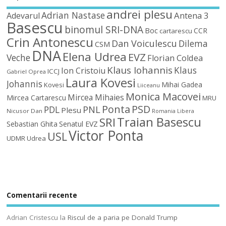
andrei plesu
Adrian Nastase
Antena 3
Adevarul
Basescu
binomul SRI-DNA
Boc
CCR
cartarescu
Crin Antonescu
Dan Voiculescu
Dilema
CSM
DNA
Elena Udrea
EVZ
Veche
Florian Coldea
Klaus Iohannis
Klaus
Ion Cristoiu
ICCJ
Gabriel Oprea
Laura Kovesi
Johannis
Mihai Gadea
Kovesi
Liiceanu
Monica Macovei
Mircea Mihaies
Mircea Cartarescu
MRU
Ponta
PSD
PDL
PNL
Plesu
Nicusor Dan
Romania Libera
Traian Basescu
SRI
Sebastian Ghita
Senatul EVZ
Victor Ponta
USL
UDMR
Udrea
Comentarii recente
Adrian Cristescu
la
Riscul de a paria pe Donald Trump