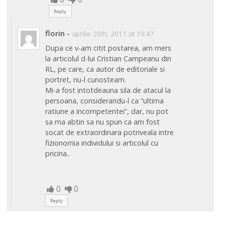
Reply
florin
-
aprilie 26th, 2011 at 19:47
Dupa ce v-am citit postarea, am mers
la articolul d-lui Cristian Campeanu din
RL, pe care, ca autor de editoriale si
portret, nu-l cunosteam.
Mi-a fost intotdeauna sila de atacul la
persoana, considerandu-l ca “ultima
ratiune a incompetentei”, dar, nu pot
sa ma abtin sa nu spun ca am fost
socat de extraordinara potriveala intre
fizionomia individului si articolul cu
pricina..
0
0
Reply