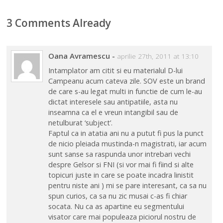
3 Comments Already
Oana Avramescu
-
aprilie 27th, 2011 at 13:10
Intamplator am citit si eu materialul D-lui
Campeanu acum cateva zile. SOV este un brand
de care s-au legat multi in functie de cum le-au
dictat interesele sau antipatiile, asta nu
inseamna ca el e vreun intangibil sau de
netulburat ‘subject’.
Faptul ca in atatia ani nu a putut fi pus la punct
de nicio pleiada mustinda-n magistrati, iar acum
sunt sanse sa raspunda unor intrebari vechi
despre Gelsor si FNI (si vor mai fi fiind si alte
topicuri juste in care se poate incadra linistit
pentru niste ani ) mi se pare interesant, ca sa nu
spun curios, ca sa nu zic musai c-as fi chiar
socata. Nu ca as apartine eu segmentului
visator care mai populeaza piciorul nostru de