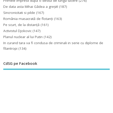
Primele impresii după o destul de lungă tăcere
(276)
De data asta Mihai Gâdea a greşit!
(187)
Sincronicitati si pilde
(167)
România masacrată de flotanţi
(163)
Pe scurt, de la distanță
(161)
Activistul Djokovic
(147)
Planul nuclear al lui Putin
(142)
In curand tara va fi condusa de criminali in serie cu diplome de
filantropi
(134)
CdSG pe Facebook