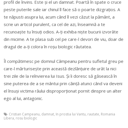
profil de învins. Este și el un damnat. Poartă în spate o cruce
peste puterile sale iar chinul îl face să o poarte dizgrațios. A
te năpusti asupra lui, acum când îl vezi căzut la pământ, a
scrie un articol purulent, ca cel de azi, înseamnă a te
recunoaște tu însuți odios. A-ți exhiba niște bucurii izvorâte
din micime. A te plasa sub cel pe care-l devori de viu, doar de
dragul de a-ți colora în roșu biologic răutatea.
Îl compătimesc pe domnul Câmpeanu pentru sufletul greu pe
care-l mărturisește prin această dezlănțuire de urât la nici
trei zile de la reînvierea lui Isus. Și îi doresc să găsească în
sine puterea de a se mântui prin căință atunci când va deveni
el însuși victima răului disproporționat pornit dinspre un alter
ego al lui, antagonic.
Cristian Campeanu
,
damnat
,
In prostia lui Vantu
,
rautate
,
Romania
Libera
,
rosu biologic