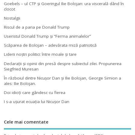
Goebels – ul CTP şi Goeringul Ilie Bolojan: ura viscerală dând în
clocot
Nostalgii
Riscul de a paria pe Donald Trump
Useristul Donald Trump şi “Ferma animalelor”
Scăparea de Bolojan – adevărata miză patriotică
Liderii noştri politici: între moale şi tare
Declaraţii şi opinii din presă despre subiectul zilei. Propunerea
Siegfried Muresan
În războiul dintre Nicuşor Dan şi Ilie Bolojan, George Simion a
ales: Ilie Bolojan.
Doi idioţi care gândesc cu fierea
I s-a uşurat ecuaţia lui Nicuşor Dan
Cele mai comentate