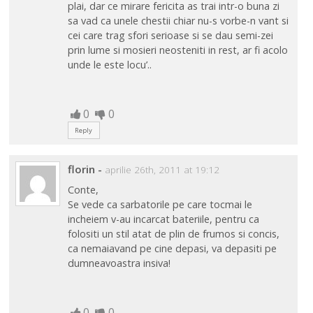
plai, dar ce mirare fericita as trai intr-o buna zi
sa vad ca unele chestii chiar nu-s vorbe-n vant si
cei care trag sfori serioase si se dau semi-zei
prin lume si mosieri neosteniti in rest, ar fi acolo
unde le este locu’..
0
0
Reply
florin
-
aprilie 26th, 2011 at 19:12
Conte,
Se vede ca sarbatorile pe care tocmai le
incheiem v-au incarcat bateriile, pentru ca
folositi un stil atat de plin de frumos si concis,
ca nemaiavand pe cine depasi, va depasiti pe
dumneavoastra insiva!
0
0