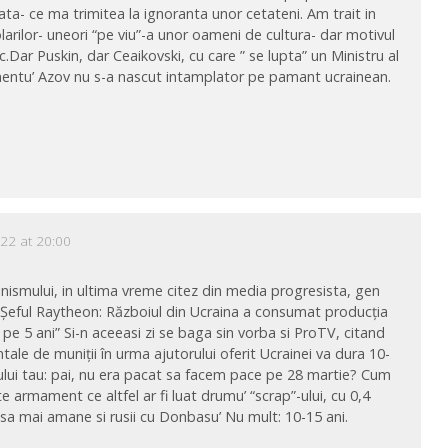
zata- ce ma trimitea la ignoranta unor cetateni. Am trait in
rilor- uneori “pe viu”-a unor oameni de cultura- dar motivul
c.Dar Puskin, dar Ceaikovski, cu care ” se lupta” un Ministru al
amentu’ Azov nu s-a nascut intamplator pe pamant ucrainean.
22 at 20:00
nismului, in ultima vreme citez din media progresista, gen
Șeful Raytheon: Războiul din Ucraina a consumat producția
n pe 5 ani” Si-n aceeasi zi se baga sin vorba si ProTV, citand
tale de muniţii în urma ajutorului oferit Ucrainei va dura 10-
iului tau: pai, nu era pacat sa facem pace pe 28 martie? Cum
e armament ce altfel ar fi luat drumu’ “scrap”-ului, cu 0,4
 sa mai amane si rusii cu Donbasu’ Nu mult: 10-15 ani.