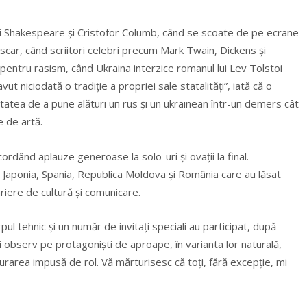
lui Shakespeare şi Cristofor Columb, când se scoate de pe ecrane
i Oscar, când scriitori celebri precum Mark Twain, Dickens şi
pentru rasism, când Ukraina interzice romanul lui Lev Tolstoi
ut niciodată o tradiție a propriei sale statalități”, iată că o
tatea de a pune alături un rus şi un ukrainean într-un demers cât
e de artă.
cordând aplauze generoase la solo-uri şi ovaţii la final.
in Japonia, Spania, Republica Moldova şi România care au lăsat
iere de cultură şi comunicare.
pul tehnic şi un număr de invitaţi speciali au participat, după
i observ pe protagonişti de aproape, în varianta lor naturală,
urarea impusă de rol. Vă mărturisesc că toţi, fără excepţie, mi