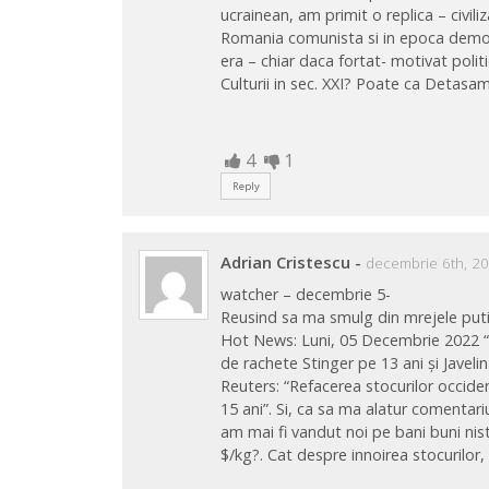
ucrainean, am primit o replica – civili
Romania comunista si in epoca demola
era – chiar daca fortat- motivat politi
Culturii in sec. XXI? Poate ca Detas
4
1
Reply
Adrian Cristescu
-
decembrie 6th, 20
watcher – decembrie 5-
Reusind sa ma smulg din mrejele puti
Hot News: Luni, 05 Decembrie 2022 “
de rachete Stinger pe 13 ani și Javeli
Reuters: “Refacerea stocurilor occiden
15 ani”. Si, ca sa ma alatur comentar
am mai fi vandut noi pe bani buni nist
$/kg?. Cat despre innoirea stocurilor,