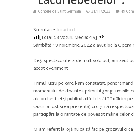
Contele de Saint Germain
21/11/2022
49 Com
Scorul acestui articol
[Total:
58
voturi. Media:
4.9
]
Sâmbătă 19 noiembrie 2022 a avut loc la Opera Na
Deşi spectacolul era de mult sold out, am avut bucur
acest eveniment.
Primul lucru pe care l-am constatat, panoramând s
momentului de dinaintea primului gong: luminile ca
ale orchestrei şi publicul altfel decât îl întâlnim 
cazuri a fost şi ea prezentă) ci o grijă respectu
participării la o raritate de povestit mâine celor d
M-am referit la lojă nu ca să fac pe grozavul ci c