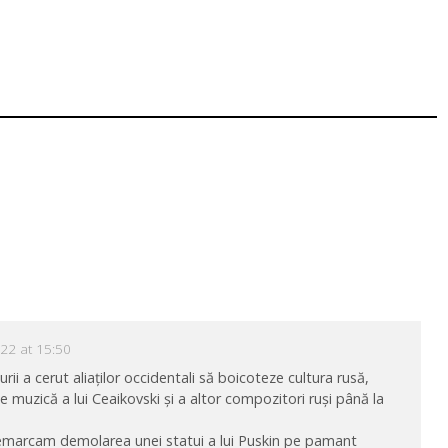
22 at 15:50
urii a cerut aliaților occidentali să boicoteze cultura rusă,
 muzică a lui Ceaikovski și a altor compozitori ruși până la
emarcam demolarea unei statui a lui Puskin pe pamant