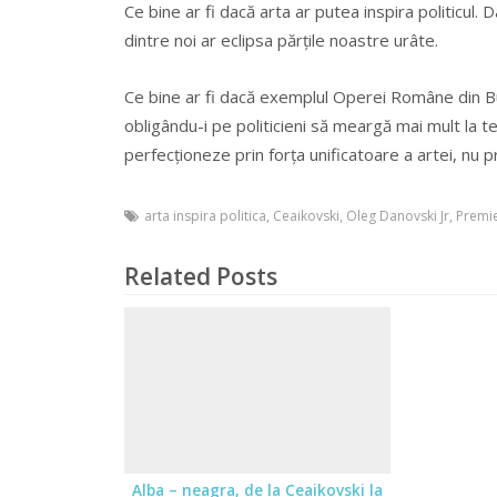
Ce bine ar fi dacă arta ar putea inspira politicul.
dintre noi ar eclipsa părţile noastre urâte.
Ce bine ar fi dacă exemplul Operei Române din Bucur
obligându-i pe politicieni să meargă mai mult la t
perfecţioneze prin forţa unificatoare a artei, nu p
arta inspira politica
,
Ceaikovski
,
Oleg Danovski Jr
,
Premie
Related Posts
Alba – neagra, de la Ceaikovski la