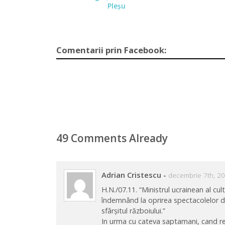
Pleșu
Comentarii prin Facebook:
49 Comments Already
Adrian Cristescu
-
decembrie 7th, 20
H.N./07.11. “Ministrul ucrainean al cult
îndemnând la oprirea spectacolelor de
sfârșitul războiului.”
In urma cu cateva saptamani, cand r