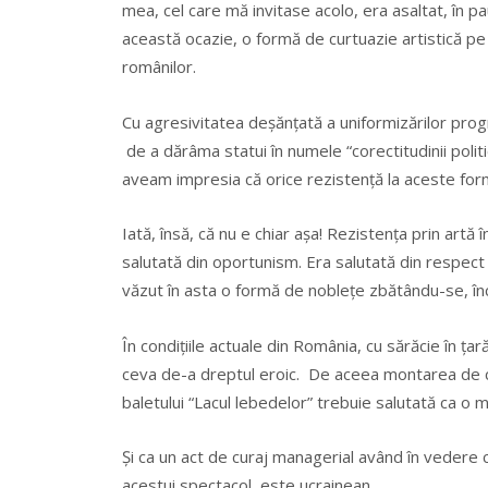
mea, cel care mă invitase acolo, era asaltat, în 
această ocazie, o formă de curtuazie artistică pe
românilor.
Cu agresivitatea deşănţată a uniformizărilor progre
de a dărâma statui în numele “corectitudinii politic
aveam impresia că orice rezistenţă la aceste form
Iată, însă, că nu e chiar aşa! Rezistenţa prin art
salutată din oportunism. Era salutată din respect
văzut în asta o formă de nobleţe zbătându-se, înc
În condiţiile actuale din România, cu sărăcie în ţară
ceva de-a dreptul eroic. De aceea montarea de c
baletului “Lacul lebedelor” trebuie salutată ca o m
Şi ca un act de curaj managerial având în vedere că
acestui spectacol, este ucrainean.