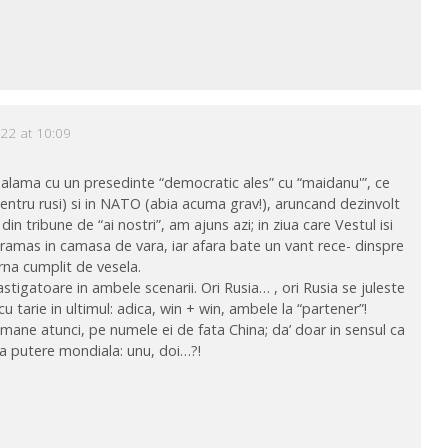
22 at 10:09
ealama cu un presedinte “democratic ales” cu “maidanu'”, ce
ntru rusi) si in NATO (abia acuma grav!), aruncand dezinvolt
 din tribune de “ai nostri”, am ajuns azi; in ziua care Vestul isi
a ramas in camasa de vara, iar afara bate un vant rece- dinspre
rna cumplit de vesela.
astigatoare in ambele scenarii. Ori Rusia… , ori Rusia se juleste
u tarie in ultimul: adica, win + win, ambele la “partener”!
amane atunci, pe numele ei de fata China; da’ doar in sensul ca
ima putere mondiala: unu, doi…?!