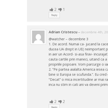
2
1
Reply
Adrian Cristescu
-
decembrie 4th, 20
@watcher – decembrie 3
1. De acord. Numai ca- jucand la cac
ducea UA drept in UE( neimportant pe
in aer un Acord- si-asa firav- incurajat
cauta cartile prin maneci, uitand ca 
propriile popoare. Vom parcurge o ia
2. “Pe partea aialalta America iesea c
bine si Europa se scufunda.”. Eu cred c
“Decat” o mica incertitudine ar mai r
inca nu stim in cati ani va deveni pr
2
2
Reply