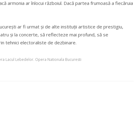
 Dacă armonia ar înlocui războiul. Dacă partea frumoasă a fiecăruia
eşti ar fi urmat şi de alte instituţii artistice de prestigiu,
eatru şi la concerte, să reflecteze mai profund, să se
rin tehnici electoraliste de dezbinare.
ra Lacul Lebedelor. Opera Nationala Bucuresti