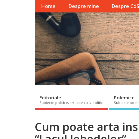
Home
Despre mine
Despre Cd
Editoriale
Polemice
Subiecte politice, articole cu iz politic
Subiecte pole
Cum poate arta insp
“Lacul lebedelor”.