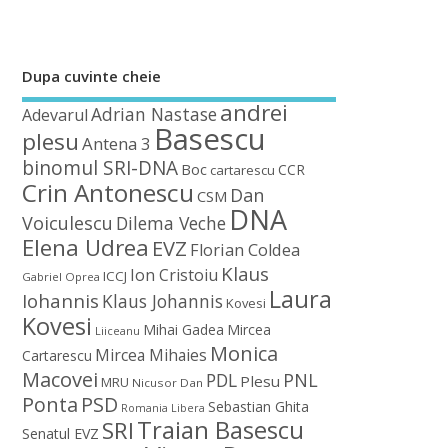
Dupa cuvinte cheie
andrei
Adrian Nastase
Adevarul
Basescu
plesu
Antena 3
binomul SRI-DNA
Boc
CCR
cartarescu
Crin Antonescu
Dan
CSM
DNA
Voiculescu
Dilema Veche
Elena Udrea
EVZ
Florian Coldea
Klaus
Ion Cristoiu
ICCJ
Gabriel Oprea
Laura
Iohannis
Klaus Johannis
Kovesi
Kovesi
Mihai Gadea
Mircea
Liiceanu
Monica
Mircea Mihaies
Cartarescu
Macovei
PDL
PNL
Plesu
MRU
Nicusor Dan
Ponta
PSD
Sebastian Ghita
Romania Libera
Traian Basescu
SRI
Senatul EVZ