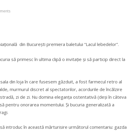
ments
ţională din Bucureşti premiera baletului “Lacul lebedelor”.
ia să primesc în ultima clipă o invitaţie şi să particip direct la
ala din loja în care fusesem găzduit, a fost farmecul retro al
lde, murmurul discret al spectatorilor, acordurile de încălzire
pe stradă, zi de zi. Nu domina eleganţa ostentativă (deşi în câteva
oasă pentru onorarea momentului. Şi bucuria generalizată a
ragi.
a să introduc în această mărturisire următorul comentariu: gazda