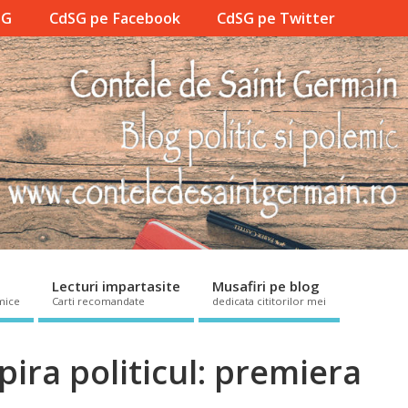
SG
CdSG pe Facebook
CdSG pe Twitter
Lecturi impartasite
Musafiri pe blog
mice
Carti recomandate
dedicata cititorilor mei
ira politicul: premiera