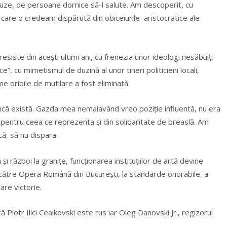
pauze, de persoane dornice să-l salute. Am descoperit, cu
 care o credeam dispărută din obiceiurile aristocratice ale
siste din aceşti ultimi ani, cu frenezia unor ideologi nesăbuiţi
e”, cu mimetismul de duzină al unor tineri politicieni locali,
e oribile de mutilare a fost eliminată.
ă încă există. Gazda mea nemaiavând vreo poziţie influentă, nu era
 pentru ceea ce reprezenta şi din solidaritate de breaslă. Am
ă, să nu dispara.
 şi război la graniţe, funcţionarea instituţiilor de artă devine
ătre Opera Română din Bucureşti, la standarde onorabile, a
are victorie.
 Piotr Ilici Ceaikovski este rus iar Oleg Danovski Jr., regizorul