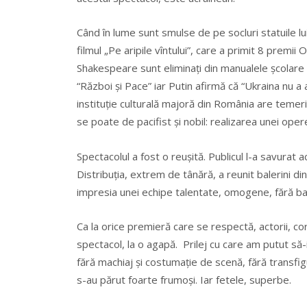
Când în lume sunt smulse de pe socluri statuile 
filmul „Pe aripile vîntului”, care a primit 8 premi
Shakespeare sunt eliminaţi din manualele şcolare 
“Război şi Pace” iar Putin afirmă că “Ukraina nu a av
instituţie culturală majoră din România are temeri
se poate de pacifist şi nobil: realizarea unei oper
Spectacolul a fost o reuşită. Publicul l-a savurat a
Distribuţia, extrem de tânără, a reunit balerini d
impresia unei echipe talentate, omogene, fără bar
Ca la orice premieră care se respectă, actorii, cor
spectacol, la o agapă. Prilej cu care am putut să-
fără machiaj şi costumaţie de scenă, fără transfig
s-au părut foarte frumoşi. Iar fetele, superbe.