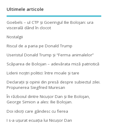
Ultimele articole
Goebels – ul CTP şi Goeringul Ilie Bolojan: ura
viscerală dând în clocot
Nostalgii
Riscul de a paria pe Donald Trump
Useristul Donald Trump şi “Ferma animalelor”
Scăparea de Bolojan – adevărata miză patriotică
Liderii noştri politici: între moale şi tare
Declaraţii şi opinii din presă despre subiectul zilei.
Propunerea Siegfried Muresan
În războiul dintre Nicuşor Dan şi Ilie Bolojan,
George Simion a ales: Ilie Bolojan.
Doi idioţi care gândesc cu fierea
I s-a uşurat ecuaţia lui Nicuşor Dan