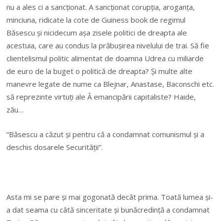
nu a ales ci a sancționat. A sancționat corupția, aroganța,
minciuna, ridicate la cote de Guiness book de regimul
Băsescu și nicidecum așa zisele politici de dreapta ale
acestuia, care au condus la prăbușirea nivelului de trai. Să fie
clientelismul politic alimentat de doamna Udrea cu miliarde
de euro de la buget o politică de dreapta? Și multe alte
manevre legate de nume ca Blejnar, Anastase, Baconschi etc.
să reprezinte virtuți ale Â emancipării capitaliste? Haide,
zău…
“Băsescu a căzut și pentru că a condamnat comunismul și a
deschis dosarele Securității”.
Asta mi se pare și mai gogonată decât prima. Toată lumea și-
a dat seama cu câtă sinceritate și bunăcredință a condamnat