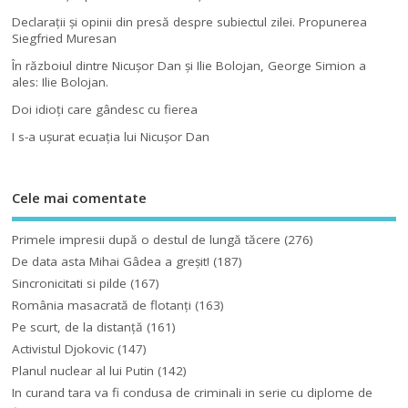
Declaraţii şi opinii din presă despre subiectul zilei. Propunerea
Siegfried Muresan
În războiul dintre Nicuşor Dan şi Ilie Bolojan, George Simion a
ales: Ilie Bolojan.
Doi idioţi care gândesc cu fierea
I s-a uşurat ecuaţia lui Nicuşor Dan
Cele mai comentate
Primele impresii după o destul de lungă tăcere
(276)
De data asta Mihai Gâdea a greşit!
(187)
Sincronicitati si pilde
(167)
România masacrată de flotanţi
(163)
Pe scurt, de la distanță
(161)
Activistul Djokovic
(147)
Planul nuclear al lui Putin
(142)
In curand tara va fi condusa de criminali in serie cu diplome de