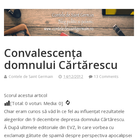
Convalescența
domnului Cărtărescu
Contele de Saint Germain
14/12/2012
13 Comments
Scorul acestui articol
[Total:
0
voturi. Media:
0
]
Chiar eram curios să văd în ce fel au influențat rezultatele
alegerilor din 9 decembrie depresia domnului Cărtărescu.
Â După ultimele editoriale din EVZ, în care vorbea cu
exclamații gâtuite de spaimă despre perspectiva apocalipsei