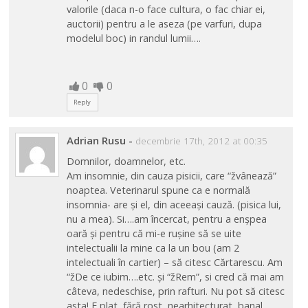
valorile (daca n-o face cultura, o fac chiar ei,
auctorii) pentru a le aseza (pe varfuri, dupa
modelul boc) in randul lumii….
0
0
Reply
Adrian Rusu
-
decembrie 17th, 2012 at 00:35
Domnilor, doamnelor, etc.
Am insomnie, din cauza pisicii, care “žvânează”
noaptea. Veterinarul spune ca e normală
insomnia- are și el, din aceeași cauză. (pisica lui,
nu a mea). Si….am încercat, pentru a enșpea
oară și pentru că mi-e rușine să se uite
intelectualii la mine ca la un bou (am 2
intelectuali în cartier) – să citesc Cărtarescu. Am
“žDe ce iubim….etc. și “žRem”, si cred că mai am
câteva, nedeschise, prin rafturi. Nu pot să citesc
asta! E plat, fără rost, nearhitecturat, banal,