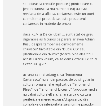
sa-i citeasca creatiile poetice ( printre care cu
jena recunosc ca ma numar si eu) au avut
revelatia de a afla ca, cartarescu este un poet
cu mult mai prost decat este prozatorul
cartarescu in materie de proza
daca REM si De ce iubim … sunt atat de greu
digerabile as fi curios ce parere ar avea Adrian
Rusu despre tampeniiile din”Poememe
chiuvetei” frivolitatile din “Dublu CD” sau
platitudinile din “Nimic” (foarte bine ales titlul
acestui ultim volum, ca sa dam Cezarului e ce al
Cezarului :)) ?!?
as vrea sa mai adaug si ca “fenomenul
Cartarescu” nu e, din pacate, deloc singular in
cultura romana, el e replicat de “fenomenul
Plesu”, de “fenomenul Liiceanu” (produse media,
nu valori culturale!) s.a.- si arata ca o cultura
periferica e mereu expusa/dispusa ca, din
complexe de inferioritate sa-si umfle pseudo-