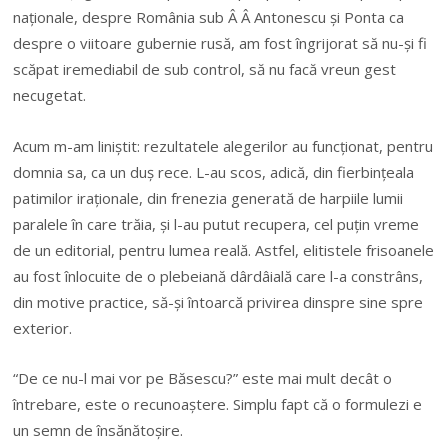
naționale, despre România sub Â Â Antonescu și Ponta ca
despre o viitoare gubernie rusă, am fost îngrijorat să nu-și fi
scăpat iremediabil de sub control, să nu facă vreun gest
necugetat.
Acum m-am liniștit: rezultatele alegerilor au funcționat, pentru
domnia sa, ca un duș rece. L-au scos, adică, din fierbințeala
patimilor iraționale, din frenezia generată de harpiile lumii
paralele în care trăia, și l-au putut recupera, cel puțin vreme
de un editorial, pentru lumea reală. Astfel, elitistele frisoanele
au fost înlocuite de o plebeiană dârdâială care l-a constrâns,
din motive practice, să-și întoarcă privirea dinspre sine spre
exterior.
“De ce nu-l mai vor pe Băsescu?” este mai mult decât o
întrebare, este o recunoaștere. Simplu fapt că o formulezi e
un semn de însănătoșire.