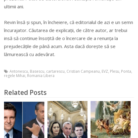
ultimii ani.
Revin însă și spun, în încheiere, că editorialul de azi e un semn
încurajator. Căutarea de explicații, de către autor, ar trebui
insă să continue însoțită de o încercare de a renunța la
prejudecățile de până acum. Asta dacă dorește să se
lămurească cu adevărat.
Antonescu
,
Basescu
,
cartarescu
,
Cristian Campeanu
,
EVZ
,
Plesu
,
Ponta
,
regele Mihai
,
Romania Libera
Related Posts