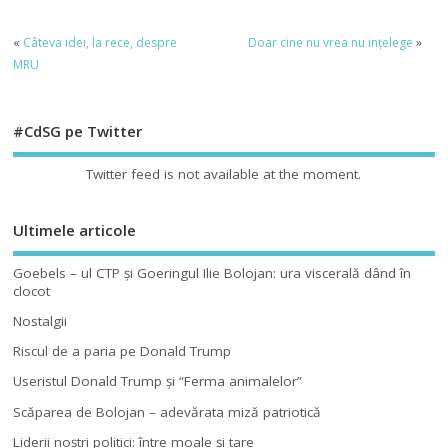
«
Câteva idei, la rece, despre
Doar cine nu vrea nu ințelege
»
MRU
#CdSG pe Twitter
Twitter feed is not available at the moment.
Ultimele articole
Goebels – ul CTP şi Goeringul Ilie Bolojan: ura viscerală dând în
clocot
Nostalgii
Riscul de a paria pe Donald Trump
Useristul Donald Trump şi “Ferma animalelor”
Scăparea de Bolojan – adevărata miză patriotică
Liderii noştri politici: între moale şi tare