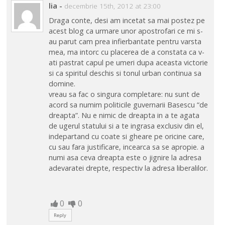
lia
-
decembrie 15th, 2012 at 23:00
Draga conte, desi am incetat sa mai postez pe
acest blog ca urmare unor apostrofari ce mi s-
au parut cam prea infierbantate pentru varsta
mea, ma intorc cu placerea de a constata ca v-
ati pastrat capul pe umeri dupa aceasta victorie
si ca spiritul deschis si tonul urban continua sa
domine.
vreau sa fac o singura completare: nu sunt de
acord sa numim politicile guvernarii Basescu “de
dreapta”. Nu e nimic de dreapta in a te agata
de ugerul statului si a te ingrasa exclusiv din el,
indepartand cu coate si gheare pe oricine care,
cu sau fara justificare, incearca sa se apropie. a
numi asa ceva dreapta este o jignire la adresa
adevaratei drepte, respectiv la adresa liberalilor.
0
0
Reply