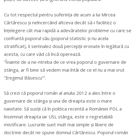
Cu tot respectul pentru suferința de acum a lui Mircea
Cărtărescu și neîncercând altceva decât să-i facilitez o
înțelegere cât mai rapidă a adevăratelor probleme cu care se
confruntă poporul său (poporul statistic și nu acela
stratificat), îi semnalez două percepții eronate în legătură cu
acesta, cu care văd că încă operează.
“Înainte de a ne-ntreba de ce vrea poporul o guvernare de
stânga, ar fi bine să vedem mai întâi de ce el nu a mai vrut
“žregimul Băsescu””.
Să crezi că poporul român al anului 2012 a ales între o
guvernare de stânga și una de dreapta este o mare
naivitate. Să susții că în politica recentă a României PDL a
însemnat dreapta iar USL stânga, este o regretabilă
mistificare. Lucrurile sunt mult mai simple și libere de
doctrine decât ne spune domnul Cărtărescu. Poporul român