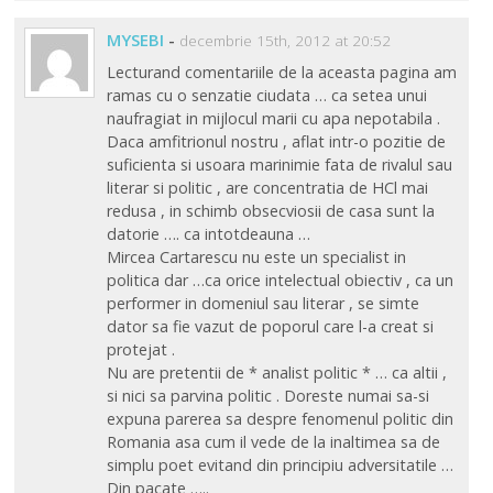
MYSEBI
-
decembrie 15th, 2012 at 20:52
Lecturand comentariile de la aceasta pagina am
ramas cu o senzatie ciudata … ca setea unui
naufragiat in mijlocul marii cu apa nepotabila .
Daca amfitrionul nostru , aflat intr-o pozitie de
suficienta si usoara marinimie fata de rivalul sau
literar si politic , are concentratia de HCl mai
redusa , in schimb obsecviosii de casa sunt la
datorie …. ca intotdeauna …
Mircea Cartarescu nu este un specialist in
politica dar …ca orice intelectual obiectiv , ca un
performer in domeniul sau literar , se simte
dator sa fie vazut de poporul care l-a creat si
protejat .
Nu are pretentii de * analist politic * … ca altii ,
si nici sa parvina politic . Doreste numai sa-si
expuna parerea sa despre fenomenul politic din
Romania asa cum il vede de la inaltimea sa de
simplu poet evitand din principiu adversitatile …
Din pacate …..