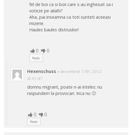
fel de boi ca si boii care s-au inghesuit sa-i
voteze pe ailalti?
Aha, pai inseamna ca toti sunteti aceeasi
mizerie.
Haules baules distrusilor!
0
0
Reply
Hexenschuss
-
decembrie 17th, 2012
at 01:47
domnu migrant, poate n-ai inteles: nu
raspundem la provocari. Inca nu 🙂
0
0
Reply