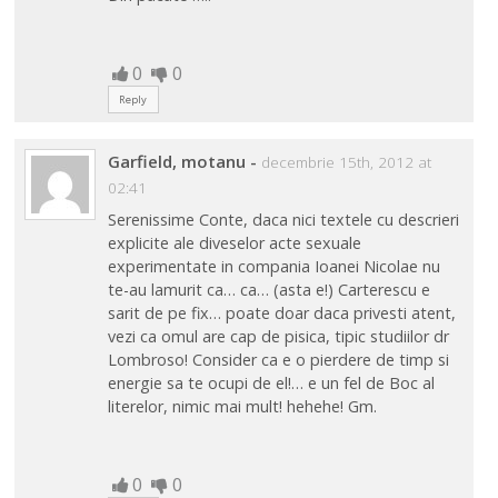
0
0
Reply
Garfield, motanu
-
decembrie 15th, 2012 at
02:41
Serenissime Conte, daca nici textele cu descrieri
explicite ale diveselor acte sexuale
experimentate in compania Ioanei Nicolae nu
te-au lamurit ca… ca… (asta e!) Carterescu e
sarit de pe fix… poate doar daca privesti atent,
vezi ca omul are cap de pisica, tipic studiilor dr
Lombroso! Consider ca e o pierdere de timp si
energie sa te ocupi de el!… e un fel de Boc al
literelor, nimic mai mult! hehehe! Gm.
0
0