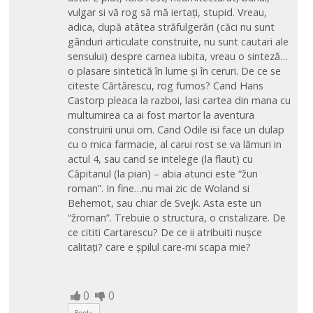
vulgar si vă rog să mă iertați, stupid. Vreau,
adica, după atâtea străfulgerări (căci nu sunt
gânduri articulate construite, nu sunt cautari ale
sensului) despre carnea iubita, vreau o sinteză…
o plasare sintetică în lume și în ceruri. De ce se
citeste Cărtărescu, rog fumos? Cand Hans
Castorp pleaca la razboi, lasi cartea din mana cu
multumirea ca ai fost martor la aventura
construirii unui om. Cand Odile isi face un dulap
cu o mica farmacie, al carui rost se va lămuri in
actul 4, sau cand se intelege (la flaut) cu
Căpitanul (la pian) – abia atunci este “žun
roman”. In fine…nu mai zic de Woland si
Behemot, sau chiar de Svejk. Asta este un
“žroman”. Trebuie o structura, o cristalizare. De
ce cititi Cartarescu? De ce ii atribuiti nușce
calitați? care e șpilul care-mi scapa mie?
0
0
Reply