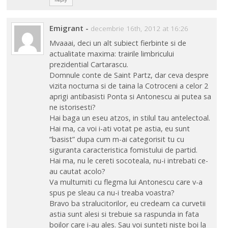
Emigrant
-
decembrie 16th, 2012 at 16:26
Mvaaai, deci un alt subiect fierbinte si de
actualitate maxima: trairile limbricului
prezidential Cartarascu.
Domnule conte de Saint Partz, dar ceva despre
vizita nocturna si de taina la Cotroceni a celor 2
aprigi antibasisti Ponta si Antonescu ai putea sa
ne istorisesti?
Hai baga un eseu atzos, in stilul tau antelectoal.
Hai ma, ca voi i-ati votat pe astia, eu sunt
”basist” dupa cum m-ai categorisit tu cu
siguranta caracteristica fomistului de partid.
Hai ma, nu le cereti socoteala, nu-i intrebati ce-
au cautat acolo?
Va multumiti cu flegma lui Antonescu care v-a
spus pe sleau ca nu-i treaba voastra?
Bravo ba stralucitorilor, eu credeam ca curvetii
astia sunt alesi si trebuie sa raspunda in fata
boilor care i-au ales. Sau voi sunteti niste boi la