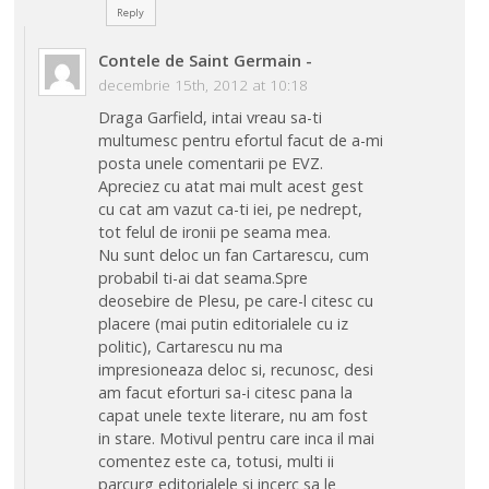
Reply
Contele de Saint Germain
-
decembrie 15th, 2012 at 10:18
Draga Garfield, intai vreau sa-ti
multumesc pentru efortul facut de a-mi
posta unele comentarii pe EVZ.
Apreciez cu atat mai mult acest gest
cu cat am vazut ca-ti iei, pe nedrept,
tot felul de ironii pe seama mea.
Nu sunt deloc un fan Cartarescu, cum
probabil ti-ai dat seama.Spre
deosebire de Plesu, pe care-l citesc cu
placere (mai putin editorialele cu iz
politic), Cartarescu nu ma
impresioneaza deloc si, recunosc, desi
am facut eforturi sa-i citesc pana la
capat unele texte literare, nu am fost
in stare. Motivul pentru care inca il mai
comentez este ca, totusi, multi ii
parcurg editorialele si incerc sa le