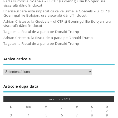
Radu Humor
la
Goebels – ul CTP şi Goeringul Ilie Bolojan: ura
viscerală dând în clocot
Phariseul care este impacat cu ce va urma
la
Goebels – ul CTP şi
Goeringul Ilie Bolojan: ura viscerală dând în clocot
Adrian Cristescu
la
Goebels – ul CTP şi Goeringul Ilie Bolojan: ura
viscerală dând în clocot
Tagetes
la
Riscul de a paria pe Donald Trump
Adrian Cristescu
la
Riscul de a paria pe Donald Trump
Tagetes
la
Riscul de a paria pe Donald Trump
Arhiva articole
Articole dupa data
decembrie 2012
L
Ma
Mi
J
V
S
D
1
2
3
4
5
6
7
8
9