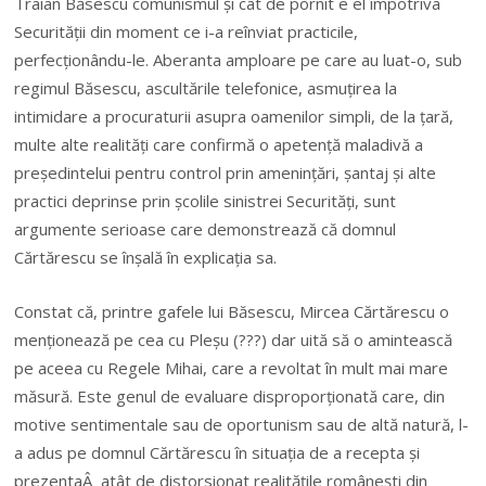
Traian Băsescu comunismul și cât de pornit e el împotriva
Securității din moment ce i-a reînviat practicile,
perfecționându-le. Aberanta amploare pe care au luat-o, sub
regimul Băsescu, ascultările telefonice, asmuțirea la
intimidare a procuraturii asupra oamenilor simpli, de la țară,
multe alte realități care confirmă o apetență maladivă a
președintelui pentru control prin amenințări, șantaj și alte
practici deprinse prin școlile sinistrei Securități, sunt
argumente serioase care demonstrează că domnul
Cărtărescu se înșală în explicația sa.
Constat că, printre gafele lui Băsescu, Mircea Cărtărescu o
menționează pe cea cu Pleșu (???) dar uită să o amintească
pe aceea cu Regele Mihai, care a revoltat în mult mai mare
măsură. Este genul de evaluare disproporționată care, din
motive sentimentale sau de oportunism sau de altă natură, l-
a adus pe domnul Cărtărescu în situația de a recepta și
prezentaÂ atât de distorsionat realitățile românești din