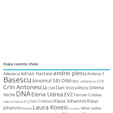
Dupa cuvinte cheie
andrei plesu
Adrian Nastase
Antena 3
Adevarul
Basescu
binomul SRI-DNA
Boc
CCR
cartarescu
Crin Antonescu
Dan Voiculescu
Dilema
CSM
DNA
Elena Udrea
EVZ
Veche
Florian Coldea
Klaus Iohannis
Klaus
Ion Cristoiu
ICCJ
Gabriel Oprea
Laura Kovesi
Johannis
Mihai Gadea
Kovesi
Liiceanu