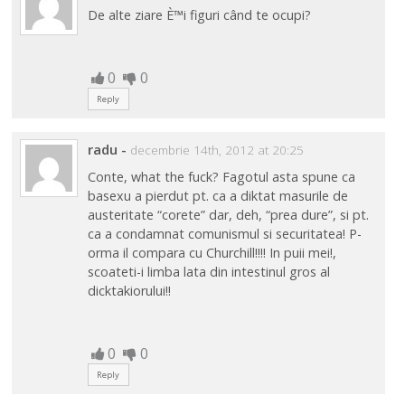
De alte ziare È™i figuri când te ocupi?
0
0
Reply
radu
-
decembrie 14th, 2012 at 20:25
Conte, what the fuck? Fagotul asta spune ca
basexu a pierdut pt. ca a diktat masurile de
austeritate “corete” dar, deh, “prea dure”, si pt.
ca a condamnat comunismul si securitatea! P-
orma il compara cu Churchill!!!! In puii mei!,
scoateti-i limba lata din intestinul gros al
dicktakiorului!!
0
0
Reply