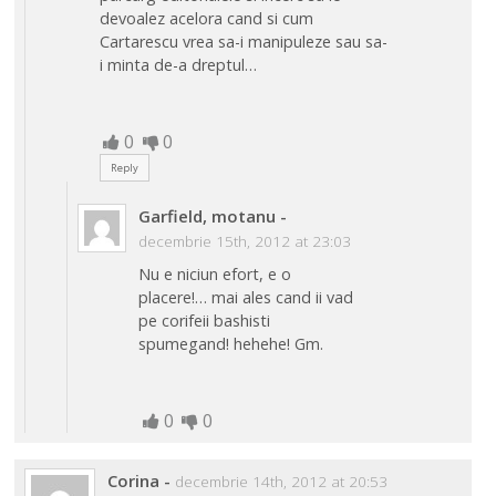
devoalez acelora cand si cum
Cartarescu vrea sa-i manipuleze sau sa-
i minta de-a dreptul…
0
0
Reply
Garfield, motanu
-
decembrie 15th, 2012 at 23:03
Nu e niciun efort, e o
placere!… mai ales cand ii vad
pe corifeii bashisti
spumegand! hehehe! Gm.
0
0
Corina
-
decembrie 14th, 2012 at 20:53