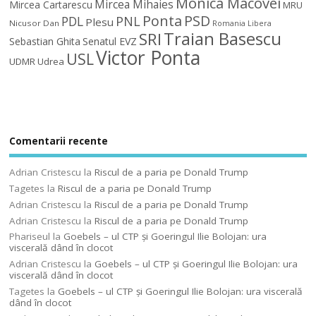
Monica Macovei
Mircea Mihaies
Mircea Cartarescu
MRU
Ponta
PSD
PDL
PNL
Plesu
Nicusor Dan
Romania Libera
Traian Basescu
SRI
Sebastian Ghita
Senatul EVZ
Victor Ponta
USL
UDMR
Udrea
Comentarii recente
Adrian Cristescu
la
Riscul de a paria pe Donald Trump
Tagetes
la
Riscul de a paria pe Donald Trump
Adrian Cristescu
la
Riscul de a paria pe Donald Trump
Adrian Cristescu
la
Riscul de a paria pe Donald Trump
Phariseul
la
Goebels – ul CTP şi Goeringul Ilie Bolojan: ura
viscerală dând în clocot
Adrian Cristescu
la
Goebels – ul CTP şi Goeringul Ilie Bolojan: ura
viscerală dând în clocot
Tagetes
la
Goebels – ul CTP şi Goeringul Ilie Bolojan: ura viscerală
dând în clocot