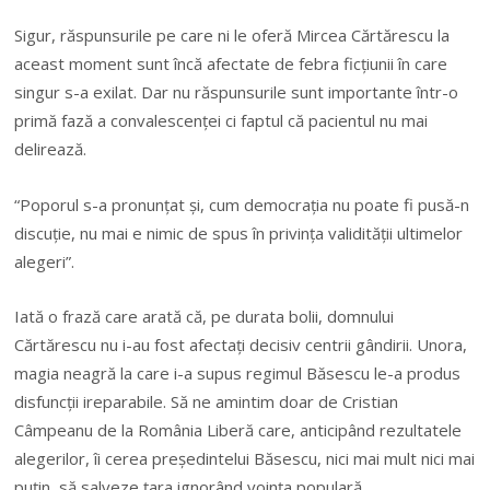
Sigur, răspunsurile pe care ni le oferă Mircea Cărtărescu la
aceast moment sunt încă afectate de febra ficțiunii în care
singur s-a exilat. Dar nu răspunsurile sunt importante într-o
primă fază a convalescenței ci faptul că pacientul nu mai
delirează.
“Poporul s-a pronunțat și, cum democrația nu poate fi pusă-n
discuție, nu mai e nimic de spus în privința validității ultimelor
alegeri”.
Iată o frază care arată că, pe durata bolii, domnului
Cărtărescu nu i-au fost afectați decisiv centrii gândirii. Unora,
magia neagră la care i-a supus regimul Băsescu le-a produs
disfuncții ireparabile. Să ne amintim doar de Cristian
Câmpeanu de la România Liberă care, anticipând rezultatele
alegerilor, îi cerea președintelui Băsescu, nici mai mult nici mai
puțin, să salveze țara ignorând voința populară.