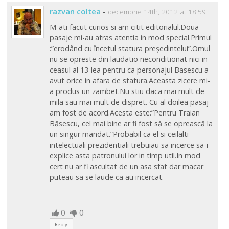
razvan coltea
-
decembrie 14th, 2012 at 18:59
M-ati facut curios si am citit editorialul.Doua
pasaje mi-au atras atentia in mod special.Primul
:”erodând cu încetul statura președintelui”.Omul
nu se opreste din laudatio neconditionat nici in
ceasul al 13-lea pentru ca personajul Basescu a
avut orice in afara de statura.Aceasta zicere mi-
a produs un zambet.Nu stiu daca mai mult de
mila sau mai mult de dispret. Cu al doilea pasaj
am fost de acord.Acesta este:”Pentru Traian
Băsescu, cel mai bine ar fi fost să se oprească la
un singur mandat.”Probabil ca el si ceilalti
intelectuali prezidentiali trebuiau sa incerce sa-i
explice asta patronului lor in timp util.In mod
cert nu ar fi ascultat de un asa sfat dar macar
puteau sa se laude ca au incercat.
0
0
Reply