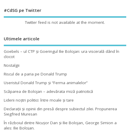
#CdSG pe Twitter
Twitter feed is not available at the moment.
Ultimele articole
Goebels – ul CTP şi Goeringul Ilie Bolojan: ura viscerală dând în
clocot
Nostalgii
Riscul de a paria pe Donald Trump
Useristul Donald Trump şi “Ferma animalelor”
Scăparea de Bolojan – adevărata miză patriotică
Liderii noştri politici: între moale şi tare
Declaraţii şi opinii din presă despre subiectul zilei. Propunerea
Siegfried Muresan
În războiul dintre Nicuşor Dan şi Ilie Bolojan, George Simion a
ales: Ilie Bolojan.