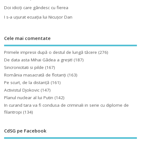
Doi idioţi care gândesc cu fierea
I s-a uşurat ecuaţia lui Nicuşor Dan
Cele mai comentate
Primele impresii după o destul de lungă tăcere
(276)
De data asta Mihai Gâdea a greşit!
(187)
Sincronicitati si pilde
(167)
România masacrată de flotanţi
(163)
Pe scurt, de la distanță
(161)
Activistul Djokovic
(147)
Planul nuclear al lui Putin
(142)
In curand tara va fi condusa de criminali in serie cu diplome de
filantropi
(134)
CdSG pe Facebook