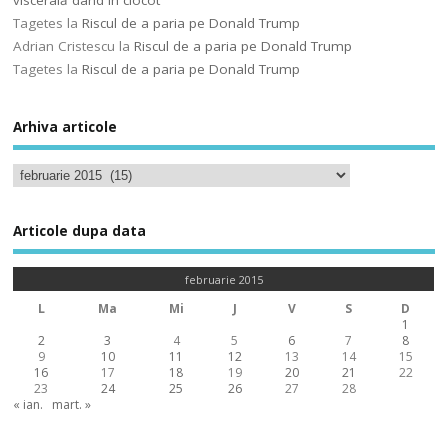
viscerală dând în clocot
Tagetes
la
Riscul de a paria pe Donald Trump
Adrian Cristescu
la
Riscul de a paria pe Donald Trump
Tagetes
la
Riscul de a paria pe Donald Trump
Arhiva articole
Articole dupa data
februarie 2015
L
Ma
Mi
J
V
S
D
1
2
3
4
5
6
7
8
9
10
11
12
13
14
15
16
17
18
19
20
21
22
23
24
25
26
27
28
« ian.
mart. »