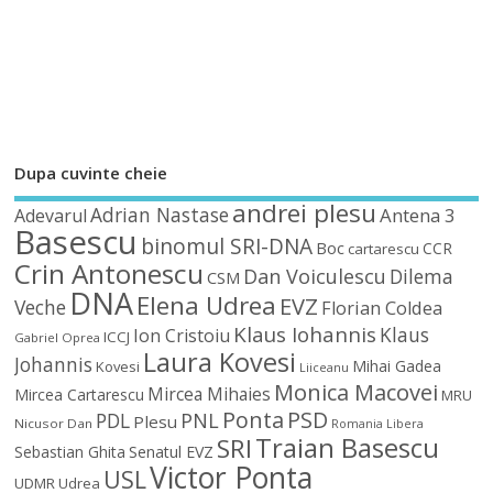
Dupa cuvinte cheie
andrei plesu
Adrian Nastase
Antena 3
Adevarul
Basescu
binomul SRI-DNA
Boc
CCR
cartarescu
Crin Antonescu
Dan Voiculescu
Dilema
CSM
DNA
Elena Udrea
EVZ
Veche
Florian Coldea
Klaus Iohannis
Klaus
Ion Cristoiu
ICCJ
Gabriel Oprea
Laura Kovesi
Johannis
Mihai Gadea
Kovesi
Liiceanu
Monica Macovei
Mircea Mihaies
Mircea Cartarescu
MRU
Ponta
PSD
PDL
PNL
Plesu
Nicusor Dan
Romania Libera
Traian Basescu
SRI
Sebastian Ghita
Senatul EVZ
Victor Ponta
USL
UDMR
Udrea