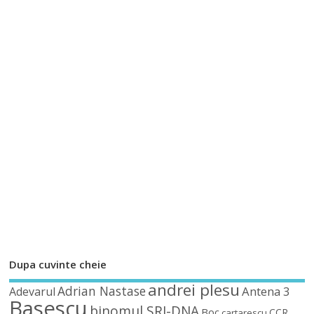
Dupa cuvinte cheie
andrei plesu
Adrian Nastase
Antena 3
Adevarul
Basescu
binomul SRI-DNA
Boc
CCR
cartarescu