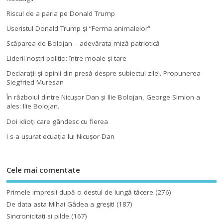
Riscul de a paria pe Donald Trump
Useristul Donald Trump şi “Ferma animalelor”
Scăparea de Bolojan – adevărata miză patriotică
Liderii noştri politici: între moale şi tare
Declaraţii şi opinii din presă despre subiectul zilei. Propunerea
Siegfried Muresan
În războiul dintre Nicuşor Dan şi Ilie Bolojan, George Simion a
ales: Ilie Bolojan.
Doi idioţi care gândesc cu fierea
I s-a uşurat ecuaţia lui Nicuşor Dan
Cele mai comentate
Primele impresii după o destul de lungă tăcere
(276)
De data asta Mihai Gâdea a greşit!
(187)
Sincronicitati si pilde
(167)