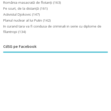
România masacrată de flotanţi
(163)
Pe scurt, de la distanță
(161)
Activistul Djokovic
(147)
Planul nuclear al lui Putin
(142)
In curand tara va fi condusa de criminali in serie cu diplome de
filantropi
(134)
CdSG pe Facebook