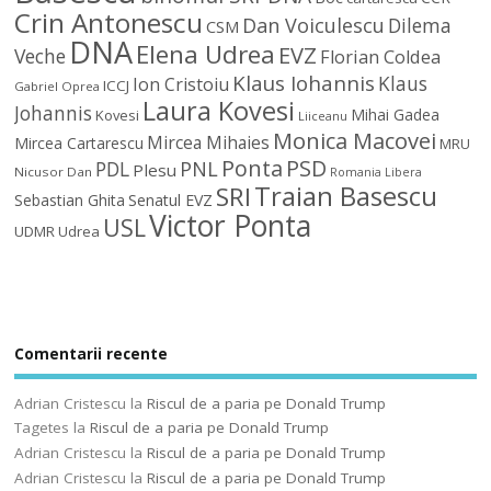
Crin Antonescu
Dan Voiculescu
Dilema
CSM
DNA
Elena Udrea
EVZ
Veche
Florian Coldea
Klaus Iohannis
Klaus
Ion Cristoiu
ICCJ
Gabriel Oprea
Laura Kovesi
Johannis
Mihai Gadea
Kovesi
Liiceanu
Monica Macovei
Mircea Mihaies
Mircea Cartarescu
MRU
Ponta
PSD
PDL
PNL
Plesu
Nicusor Dan
Romania Libera
Traian Basescu
SRI
Sebastian Ghita
Senatul EVZ
Victor Ponta
USL
UDMR
Udrea
Comentarii recente
Adrian Cristescu
la
Riscul de a paria pe Donald Trump
Tagetes
la
Riscul de a paria pe Donald Trump
Adrian Cristescu
la
Riscul de a paria pe Donald Trump
Adrian Cristescu
la
Riscul de a paria pe Donald Trump