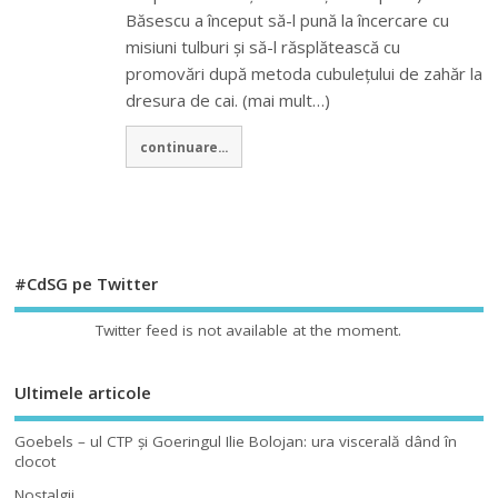
Băsescu a început să-l pună la încercare cu
misiuni tulburi și să-l răsplătească cu
promovări după metoda cubulețului de zahăr la
dresura de cai. (mai mult…)
continuare...
#CdSG pe Twitter
Twitter feed is not available at the moment.
Ultimele articole
Goebels – ul CTP şi Goeringul Ilie Bolojan: ura viscerală dând în
clocot
Nostalgii