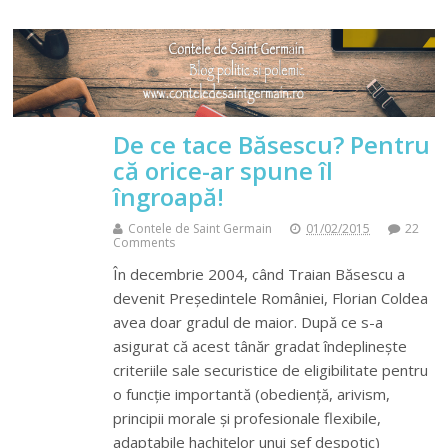
De ce tace Băsescu? Pentru
că orice-ar spune îl
îngroapă!
Contele de Saint Germain
01/02/2015
22
Comments
În decembrie 2004, când Traian Băsescu a
devenit Președintele României, Florian Coldea
avea doar gradul de maior. După ce s-a
asigurat că acest tânăr gradat îndeplinește
criteriile sale securistice de eligibilitate pentru
o funcție importantă (obediență, arivism,
principii morale și profesionale flexibile,
adaptabile hachițelor unui șef despotic)