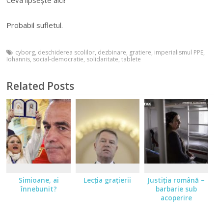
Ceva lipsește aici!
Probabil sufletul.
cyborg
,
deschiderea scolilor
,
dezbinare
,
gratiere
,
imperialismul PPE
,
Iohannis
,
social-democratie
,
solidaritate
,
tablete
Related Posts
Simioane, ai
Lecţia graţierii
Justiţia română –
înnebunit?
barbarie sub
acoperire