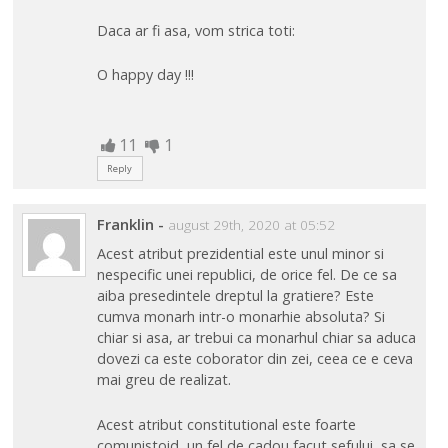
Daca ar fi asa, vom strica toti:
O happy day !!!
11
1
Reply
Franklin
-
august 29th, 2020 at 05:52
Acest atribut prezidential este unul minor si
nespecific unei republici, de orice fel. De ce sa
aiba presedintele dreptul la gratiere? Este
cumva monarh intr-o monarhie absoluta? Si
chiar si asa, ar trebui ca monarhul chiar sa aduca
dovezi ca este coborator din zei, ceea ce e ceva
mai greu de realizat.
Acest atribut constitutional este foarte
comunistoid, un fel de cadou facut sefului, sa se