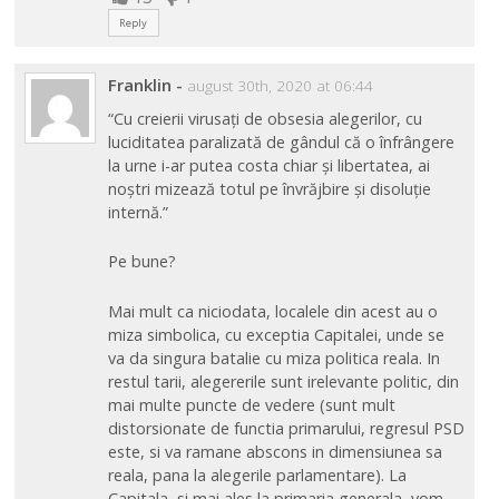
Reply
Franklin
-
august 30th, 2020 at 06:44
“Cu creierii virusați de obsesia alegerilor, cu
luciditatea paralizată de gândul că o înfrângere
la urne i-ar putea costa chiar și libertatea, ai
noștri mizează totul pe învrăjbire și disoluție
internă.”
Pe bune?
Mai mult ca niciodata, localele din acest au o
miza simbolica, cu exceptia Capitalei, unde se
va da singura batalie cu miza politica reala. In
restul tarii, alegererile sunt irelevante politic, din
mai multe puncte de vedere (sunt mult
distorsionate de functia primarului, regresul PSD
este, si va ramane abscons in dimensiunea sa
reala, pana la alegerile parlamentare). La
Capitala, si mai ales la primaria generala, vom