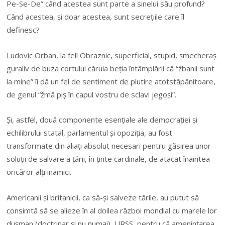
Pe-Se-De” când acestea sunt parte a sinelui său profund?
Când acestea, și doar acestea, sunt secrețiile care îl
definesc?
Ludovic Orban, la fel! Obraznic, superficial, stupid, șmecheraș
guraliv de buza cortului căruia beția întâmplării că “žbanii sunt
la mine” îi dă un fel de sentiment de plutire atotstăpânitoare,
de genul “žmă piș în capul vostru de sclavi jegoși”.
Și, astfel, două componente esențiale ale democrației și
echilibrului statal, parlamentul și opoziția, au fost
transformate din aliați absolut necesari pentru găsirea unor
soluții de salvare a țării, în ținte cardinale, de atacat înaintea
oricăror alți inamici.
Americanii și britanicii, ca să-și salveze tările, au putut să
consimtă să se alieze în al doilea război mondial cu marele lor
dușman (doctrinar și nu numai), URSS, pentru că amenințarea