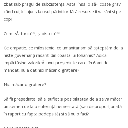
zbat sub pragul de subzistență. Asta, însă, o să-i coste grav
când cuțitul ajuns la osul părinților fără resurse ii va răni și pe
copii.
Cum eÂ turcu”™, și pistolu”™!
Ce empatie, ce milostenie, ce umanitarism să așteptăm de la
niște guvernanți răsăriți din coasta lui Iohannis? Adică
impărtășind valorileÂ unui președinte care, în 6 ani de
mandat, nu a dat nici măcar o grațiere?
Nici măcar o grațiere?
Să fii președinte, să ai suflet și posibilitatea de a salva măcar
un semen de la o suferință nemeritată (sau disproporționată
în raport cu fapta pedepsită) și să nu o faci?