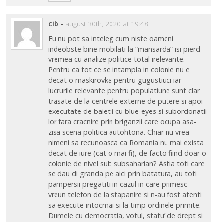
cib
-
august 30th, 2020 at 19:48
Eu nu pot sa inteleg cum niste oameni
indeobste bine mobilati la “mansarda” isi pierd
vremea cu analize politice total irelevante.
Pentru ca tot ce se intampla in colonie nu e
decat o maskirovka pentru gugustiuci iar
lucrurile relevante pentru populatiune sunt clar
trasate de la centrele externe de putere si apoi
executate de baietii cu blue-eyes si subordonatii
lor fara cracnire prin briganzii care ocupa asa-
zisa scena politica autohtona. Chiar nu vrea
nimeni sa recunoasca ca Romania nu mai exista
decat de iure (cat o mai fi), de facto fiind doar o
colonie de nivel sub subsaharian? Astia toti care
se dau di granda pe aici prin batatura, au toti
pampersii pregatiti in cazul in care primesc
vreun telefon de la stapanire si n-au fost atenti
sa execute intocmai si la timp ordinele primite.
Dumele cu democratia, votul, statu’ de drept si