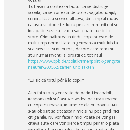
vostru!
Tot asa nu conteaza faptul ca se distruge
scoala, ca se vor extinde bolile, vagabondajul,
criminalitatea si orice altceva, din simplul motiv
ca asta se doreste, lucru pe care romanii noi se
incapatineaza sa-l vada sau poate nu sint in
stare. Criminalitatea in rindul copiilor este de
mult timp normalitate in germanika mult iubita
si avansata, si nu numai, despre care romanii
stiu numai inventii si prostii de tot risul!
https://www.bpb.de/politik/innenpolitik/gangste
rlaeufer/203562/zahlen-und-fakten
“Eu zic că totul până la copii.”
Ai in fata ta o generatie de parinti incapabili,
iresponsabili si f lasi. Vei vedea pe strazi mame
cu copii cu masca, in timp ce ele nu poarta. Nu
s-au obosit sa citeasca nimic si nu pot gindi nici
cit gainile. Nu vor face nimic! Poate se vor gasi
citeva sute care vor pierde timpul printr-o piata
sau alta a Bucurestiului, dar nu se va intimpla