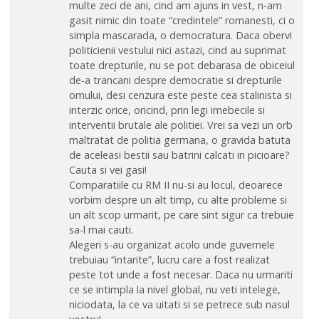
multe zeci de ani, cind am ajuns in vest, n-am
gasit nimic din toate “credintele” romanesti, ci o
simpla mascarada, o democratura. Daca obervi
politicienii vestului nici astazi, cind au suprimat
toate drepturile, nu se pot debarasa de obiceiul
de-a trancani despre democratie si drepturile
omului, desi cenzura este peste cea stalinista si
interzic orice, oricind, prin legi imebecile si
interventii brutale ale politiei. Vrei sa vezi un orb
maltratat de politia germana, o gravida batuta
de aceleasi bestii sau batrini calcati in picioare?
Cauta si vei gasi!
Comparatiile cu RM II nu-si au locul, deoarece
vorbim despre un alt timp, cu alte probleme si
un alt scop urmarit, pe care sint sigur ca trebuie
sa-l mai cauti.
Alegeri s-au organizat acolo unde guvernele
trebuiau “intarite”, lucru care a fost realizat
peste tot unde a fost necesar. Daca nu urmariti
ce se intimpla la nivel global, nu veti intelege,
niciodata, la ce va uitati si se petrece sub nasul