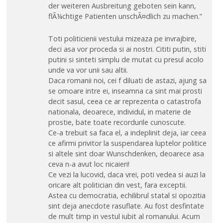
der weiteren Ausbreitung geboten sein kann,
flÃ¼chtige Patienten unschÃ¤dlich zu machen.”
Toti politicienii vestului mizeaza pe invrajbire,
deci asa vor proceda si ai nostri. Cititi putin, stiti
putini si sinteti simplu de mutat cu presul acolo
unde va vor unii sau altii.
Daca romanii noi, cei f diluati de astazi, ajung sa
se omoare intre ei, inseamna ca sint mai prosti
decit sasul, ceea ce ar reprezenta o catastrofa
nationala, deoarece, individul, in materie de
prostie, bate toate recordurile cunoscute.
Ce-a trebuit sa faca el, a indeplinit deja, iar ceea
ce afirmi privitor la suspendarea luptelor politice
si altele sint doar Wunschdenken, deoarece asa
ceva n-a avut loc nicaieri!
Ce vezi la lucovid, daca vrei, poti vedea si auzi la
oricare alt politician din vest, fara exceptii.
Astea cu democratia, echilibrul statal si opozitia
sint deja anecdote rasuflate. Au fost desfintate
de mult timp in vestul iubit al romanului. Acum