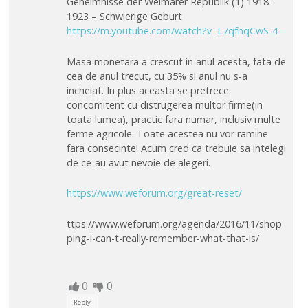
Geheimnisse der Weimarer Republik (1) 1918-
1923 – Schwierige Geburt
https://m.youtube.com/watch?v=L7qfnqCwS-4
Masa monetara a crescut in anul acesta, fata de
cea de anul trecut, cu 35% si anul nu s-a
incheiat. In plus aceasta se pretrece
concomitent cu distrugerea multor firme(in
toata lumea), practic fara numar, inclusiv multe
ferme agricole. Toate acestea nu vor ramine
fara consecinte! Acum cred ca trebuie sa intelegi
de ce-au avut nevoie de alegeri.
https://www.weforum.org/great-reset/
ttps://www.weforum.org/agenda/2016/11/shop
ping-i-can-t-really-remember-what-that-is/
0
0
Reply