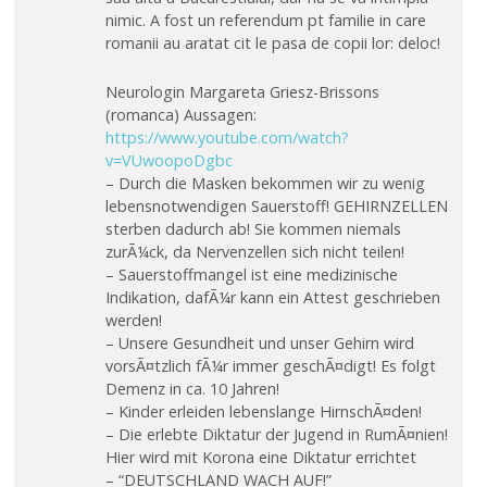
nimic. A fost un referendum pt familie in care
romanii au aratat cit le pasa de copii lor: deloc!
Neurologin Margareta Griesz-Brissons
(romanca) Aussagen:
https://www.youtube.com/watch?
v=VUwoopoDgbc
– Durch die Masken bekommen wir zu wenig
lebensnotwendigen Sauerstoff! GEHIRNZELLEN
sterben dadurch ab! Sie kommen niemals
zurÃ¼ck, da Nervenzellen sich nicht teilen!
– Sauerstoffmangel ist eine medizinische
Indikation, dafÃ¼r kann ein Attest geschrieben
werden!
– Unsere Gesundheit und unser Gehirn wird
vorsÃ¤tzlich fÃ¼r immer geschÃ¤digt! Es folgt
Demenz in ca. 10 Jahren!
– Kinder erleiden lebenslange HirnschÃ¤den!
– Die erlebte Diktatur der Jugend in RumÃ¤nien!
Hier wird mit Korona eine Diktatur errichtet
– “DEUTSCHLAND WACH AUF!”