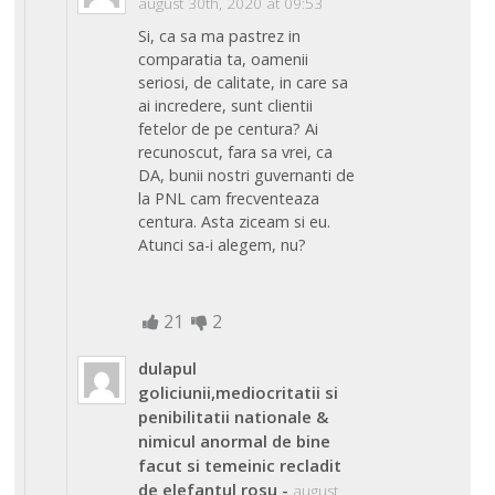
august 30th, 2020 at 09:53
Si, ca sa ma pastrez in
comparatia ta, oamenii
seriosi, de calitate, in care sa
ai incredere, sunt clientii
fetelor de pe centura? Ai
recunoscut, fara sa vrei, ca
DA, bunii nostri guvernanti de
la PNL cam frecventeaza
centura. Asta ziceam si eu.
Atunci sa-i alegem, nu?
21
2
dulapul
goliciunii,mediocritatii si
penibilitatii nationale &
nimicul anormal de bine
facut si temeinic recladit
de elefantul rosu
-
august