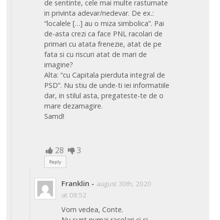
de sentinte, cele mai multe rasturnate
in privinta adevar/nedevar. De ex.:
“localele […] au o miza simbolica”. Pai
de-asta crezi ca face PNL racolari de
primari cu atata frenezie, atat de pe
fata si cu riscuri atat de mari de
imagine?
Alta: “cu Capitala pierduta integral de
PSD”. Nu stiu de unde-ti iei informatiile
dar, in stilul asta, pregateste-te de o
mare dezamagire.
Samd!
28
3
Reply
Franklin
-
august 30th, 2020
at 08:52
Vom vedea, Conte.
Nu sunt numai racolari ci si