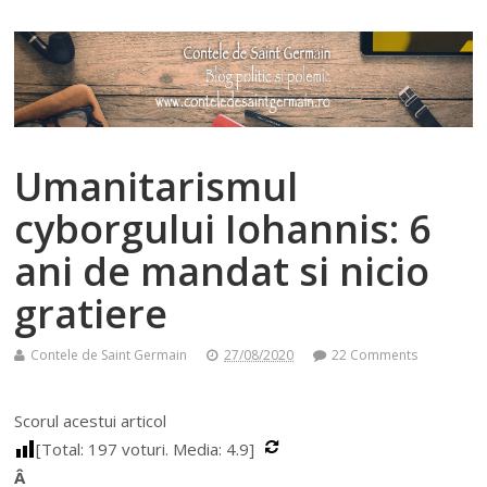
Umanitarismul
cyborgului Iohannis: 6
ani de mandat si nicio
gratiere
Contele de Saint Germain
27/08/2020
22 Comments
Scorul acestui articol
[Total:
197
voturi. Media:
4.9
]
Â