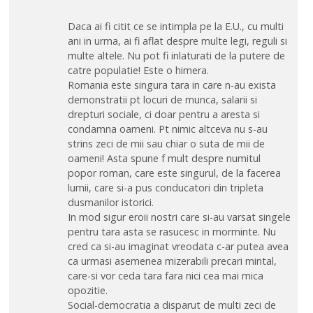
Daca ai fi citit ce se intimpla pe la E.U., cu multi
ani in urma, ai fi aflat despre multe legi, reguli si
multe altele. Nu pot fi inlaturati de la putere de
catre populatie! Este o himera.
Romania este singura tara in care n-au exista
demonstratii pt locuri de munca, salarii si
drepturi sociale, ci doar pentru a aresta si
condamna oameni. Pt nimic altceva nu s-au
strins zeci de mii sau chiar o suta de mii de
oameni! Asta spune f mult despre numitul
popor roman, care este singurul, de la facerea
lumii, care si-a pus conducatori din tripleta
dusmanilor istorici.
In mod sigur eroii nostri care si-au varsat singele
pentru tara asta se rasucesc in morminte. Nu
cred ca si-au imaginat vreodata c-ar putea avea
ca urmasi asemenea mizerabili precari mintal,
care-si vor ceda tara fara nici cea mai mica
opozitie.
Social-democratia a disparut de multi zeci de