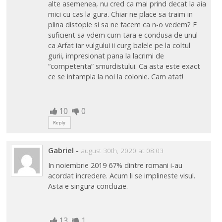
alte asemenea, nu cred ca mai prind decat la aia
mici cu cas la gura. Chiar ne place sa traim in
plina distopie si sa ne facem ca n-o vedem? E
suficient sa vdem cum tara e condusa de unul
ca Arfat iar vulgului ii curg balele pe la coltul
gurii, impresionat pana la lacrimi de
“competenta” smurdistului. Ca asta este exact
ce se intampla la noi la colonie. Cam atat!
10
0
Reply
Gabriel
-
august 30th, 2020 at 08:03
In noiembrie 2019 67% dintre romani i-au
acordat incredere. Acum li se implineste visul.
Asta e singura concluzie.
13
1