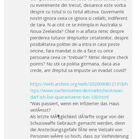
cu evenimente din trecut, deoarece este vorba
despre cu totul si cu totul altceva. Guvernantii
nostri ignora ceea ce ignora si ceilalti, indiferent
de tara. N-ai citit ce se intimpla in Australia si
Noua Zeelanda? Chiar n-ai aflata nimic despre
pierderea tuturor drepturilor cetatenilor, despre
posibilitatea politiei de-a intra in case peste
oricine, fara mandat si de-a face cu orice
persoana ceea ce “trebuie”? Nimic despre check
points? Nu stii ca politia germana, daca asa
crede, are dreptul sa impuste un evadat covid?
https://web.archive.org/web/20200908121318/h
ttps://www.swrfernsehen.de/marktcheck/was-
darf-ich-bei-quarantaene-tun-100.html
“Was passiert, wenn ein Infizierter das Haus
verlÃ¤sst?
Als letzte MÃ¶glichkeit dÃ¼rfte sogar von der
Schusswaffe Gebrauch gemacht werden, denn
die Ansteckungsgefahr fÃ¼r eine Vielzahl von
Personen wÃ¤re so hoch, dass zur Verhinderung