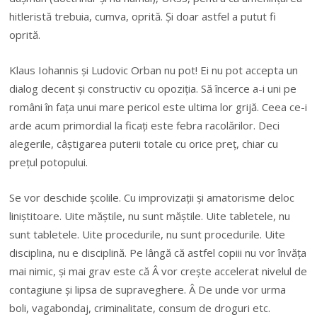
hitleristă trebuia, cumva, oprită. Și doar astfel a putut fi
oprită.
Klaus Iohannis și Ludovic Orban nu pot! Ei nu pot accepta un
dialog decent și constructiv cu opoziția. Să încerce a-i uni pe
români în fața unui mare pericol este ultima lor grijă. Ceea ce-i
arde acum primordial la ficați este febra racolărilor. Deci
alegerile, câștigarea puterii totale cu orice preț, chiar cu
prețul potopului.
Se vor deschide școlile. Cu improvizații și amatorisme deloc
liniștitoare. Uite măștile, nu sunt măștile. Uite tabletele, nu
sunt tabletele. Uite procedurile, nu sunt procedurile. Uite
disciplina, nu e disciplină. Pe lângă că astfel copiii nu vor învăța
mai nimic, și mai grav este că Â vor crește accelerat nivelul de
contagiune și lipsa de supraveghere. Â De unde vor urma
boli, vagabondaj, criminalitate, consum de droguri etc.