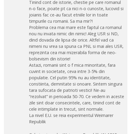
Tinind cont de istorie, chestie pe care romanul
n-o face, poate pt ca nici n-o cunoste, lucovid si
joianis fac ce-au facut etniile lor in toate
timpurile cu romanii. Sa ma mir?!
Problema cea mai mare este faptul ca romanul
nou nu invata nimic din nimic! Aleg USR si ND,
dind dovada de lipsa de orice. Altfel vad ca
nimeni nu vrea sa spuna ca PNL si mai ales USR,
reprezinta cea mai mizerabila forma de neo-
bolsevism din istorie!
Astazi, romanii sint o f mica minoritate, fara
cuvint in societate, ceva intre 3-5% din
populatie. Cel putin 95% nu au identitate,
constiinta, demnitate si onoare. Sintem singura
tara sufocata de patrioti vestici! Ne-au
“rezolvat” in perioada 50-70. Ce vedem in aceste
zile sint doar consecintele, care, tinind cont de
cele intimplate in trecut, sint normale.
La nivel E.U. se reia experimentul Weimarer
Republik