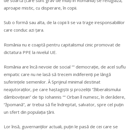
de soartă (care sunt grav de mulți în România) se refugiază,
aproape mistic, cu disperare, în copii.
Sub o formă sau alta, de la copii li se va trage iresponsabililor
care conduc azi țara.
România nu e coaptă pentru capitalismul cinic promovat de
dictatura PPE la nivelul UE.
România are încă nevoie de social ““ democrație, de acel suflu
empatic care nu ne lasă să trecem indiferenți pe lângă
suferințele semenilor. Â Sprijinul minimal destinat
neajutoraților, pe care haștagiștii și prozeliții “žliberalismului
dâmbovițean” de tip Iohannis ““ Orban îl numesc, în derâdere,
“žpomană”, ar trebui să fie îndreptat, salvator, spre cel puțin
un sfert din populația țării.
Lor însă, guvernanților actuali, puțin le pasă de cei care se