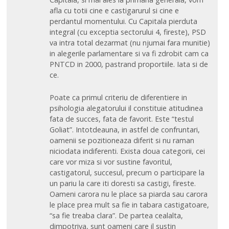
afla cu totii cine e castigarurul si cine e
perdantul momentului. Cu Capitala pierduta
integral (cu exceptia sectorului 4, fireste), PSD
va intra total dezarmat (nu njumai fara munitie)
in alegerile parlamentare si va fi zdrobit cam ca
PNTCD in 2000, pastrand proportiile. Iata si de
ce.
Poate ca primul criteriu de diferentiere in
psihologia alegatorului il constituie atitudinea
fata de succes, fata de favorit. Este “testul
Goliat”. Intotdeauna, in astfel de confruntari,
oamenii se pozitioneaza diferit si nu raman
niciodata indiferenti. Exista doua categorii, cei
care vor miza si vor sustine favoritul,
castigatorul, succesul, precum o participare la
un pariu la care iti doresti sa castigi, fireste.
Oameni carora nu le place sa piarda sau carora
le place prea mult sa fie in tabara castigatoare,
“sa fie treaba clara”. De partea cealalta,
dimpotriva, sunt oameni care il sustin