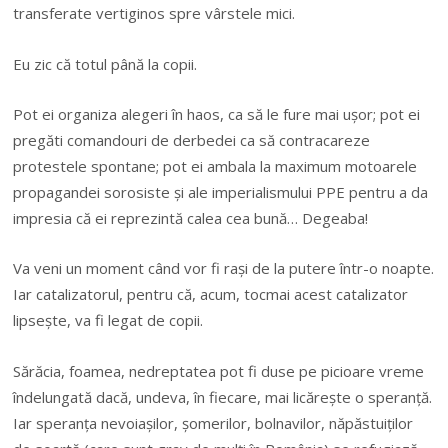
transferate vertiginos spre vârstele mici.
Eu zic că totul până la copii.
Pot ei organiza alegeri în haos, ca să le fure mai ușor; pot ei
pregăti comandouri de derbedei ca să contracareze
protestele spontane; pot ei ambala la maximum motoarele
propagandei sorosiste și ale imperialismului PPE pentru a da
impresia că ei reprezintă calea cea bună… Degeaba!
Va veni un moment când vor fi rași de la putere într-o noapte.
Iar catalizatorul, pentru că, acum, tocmai acest catalizator
lipsește, va fi legat de copii.
Sărăcia, foamea, nedreptatea pot fi duse pe picioare vreme
îndelungată dacă, undeva, în fiecare, mai licărește o speranță.
Iar speranța nevoiașilor, șomerilor, bolnavilor, năpăstuiților