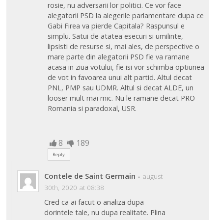
rosie, nu adversarii lor politici. Ce vor face
alegatorii PSD la alegerile parlamentare dupa ce
Gabi Firea va pierde Capitala? Raspunsul e
simplu. Satui de atatea esecuri si umilinte,
lipsisti de resurse si, mai ales, de perspective o
mare parte din alegatorii PSD fie va ramane
acasa in ziua votului, fie isi vor schimba optiunea
de vot in favoarea unui alt partid. Altul decat
PNL, PMP sau UDMR. Altul si decat ALDE, un
looser mult mai mic. Nu le ramane decat PRO
Romania si paradoxal, USR.
8
189
Reply
Contele de Saint Germain
-
august
30th, 2020 at 08:38
Cred ca ai facut o analiza dupa
dorintele tale, nu dupa realitate. Plina