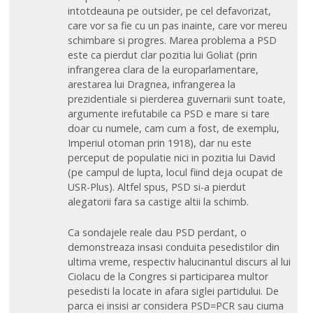
intotdeauna pe outsider, pe cel defavorizat,
care vor sa fie cu un pas inainte, care vor mereu
schimbare si progres. Marea problema a PSD
este ca pierdut clar pozitia lui Goliat (prin
infrangerea clara de la europarlamentare,
arestarea lui Dragnea, infrangerea la
prezidentiale si pierderea guvernarii sunt toate,
argumente irefutabile ca PSD e mare si tare
doar cu numele, cam cum a fost, de exemplu,
Imperiul otoman prin 1918), dar nu este
perceput de populatie nici in pozitia lui David
(pe campul de lupta, locul fiind deja ocupat de
USR-Plus). Altfel spus, PSD si-a pierdut
alegatorii fara sa castige altii la schimb.
Ca sondajele reale dau PSD perdant, o
demonstreaza insasi conduita pesedistilor din
ultima vreme, respectiv halucinantul discurs al lui
Ciolacu de la Congres si participarea multor
pesedisti la locate in afara siglei partidului. De
parca ei insisi ar considera PSD=PCR sau ciuma