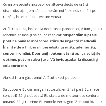
Cu un președinte incapabil de altceva decât de ură și
discordie, ajungem să ne omorâm noi între noi, români pe
români, înainte să ne termine virusul!
Ar fi trebuit ca, încă de la declararea pandemiei, Â funcționarul
Iohannis să iasă și să spună răspicat:
suspendăm luptele
politice până la încetarea stării de urgență medicală.
Înainte de a fi liberali, pesediști, useriști, udemeriști,
suntem români. Doar uniți putem găsi și aplica soluțiile
optime, putem salva țara. Vă invit așadar la discuții și
colaborare! Â
Aiurea! N-am găsit omul! A făcut exact pe dos!
Să coboare EL din morga-i autosuficientă, să pară EL a face
concesii? Să-și ciobească EL statuia de meteorit cu contururi
umane? Să-și reprime EL vomele verzi, gen “žionopot kivanok