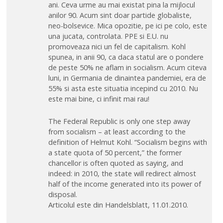
ani. Ceva urme au mai existat pina la mijlocul
anilor 90. Acum sint doar partide globaliste,
neo-bolsevice. Mica opozitie, pe ici pe colo, este
una jucata, controlata. PPE si E.U. nu
promoveaza nici un fel de capitalism. Kohl
spunea, in anii 90, ca daca statul are o pondere
de peste 50% ne aflam in socialism. Acum citeva
luni, in Germania de dinaintea pandemiei, era de
55% si asta este situatia incepind cu 2010. Nu
este mai bine, ci infinit mai rau!
The Federal Republic is only one step away
from socialism – at least according to the
definition of Helmut Kohl. “Socialism begins with
a state quota of 50 percent,” the former
chancellor is often quoted as saying, and
indeed: in 2010, the state will redirect almost
half of the income generated into its power of
disposal.
Articolul este din Handelsblatt, 11.01.2010.