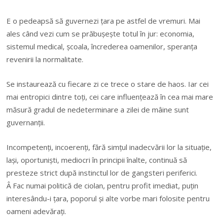
E o pedeapsă să guvernezi țara pe astfel de vremuri. Mai
ales când vezi cum se prăbușește totul în jur: economia,
sistemul medical, școala, încrederea oamenilor, speranța
revenirii la normalitate.
Se instaurează cu fiecare zi ce trece o stare de haos. Iar cei
mai entropici dintre toți, cei care influențează în cea mai mare
măsură gradul de nedeterminare a zilei de mâine sunt
guvernanții.
Incompetenți, incoerenți, fără simțul inadecvării lor la situație,
lași, oportuniști, mediocri în principii înalte, continuă să
presteze strict după instinctul lor de gangsteri periferici.
Â Fac numai politică de ciolan, pentru profit imediat, puțin
interesându-i țara, poporul și alte vorbe mari folosite pentru
oameni adevărați.