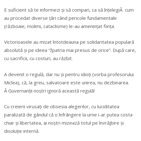
E suficient să te informezi și să compari, ca să înțelegiÂ cum
au procedat diverse țări când pericole fundamentale
(războaie, molimi, cataclisme) le-au amenințat ființa.
Victorioasele au mizat întotdeauna pe solidaritatea populară
absolută și pe ideea “žpatria mai presus de orice”. După care,
cu sacrificii, cu costuri, au răzbit.
A devenit o regulă, dar nu și pentru idioți (vorba profesorului
Miclea), că, la greu, salvatoare este unirea, nu dezbinarea.
Â Guvernanții noștri ignoră această regulă!
Cu creierii virusați de obsesia alegerilor, cu luciditatea
paralizată de gândul că o înfrângere la urne i-ar putea costa
chiar și libertatea, ai noștri mizează totul pe învrăjbire și
disoluție internă.