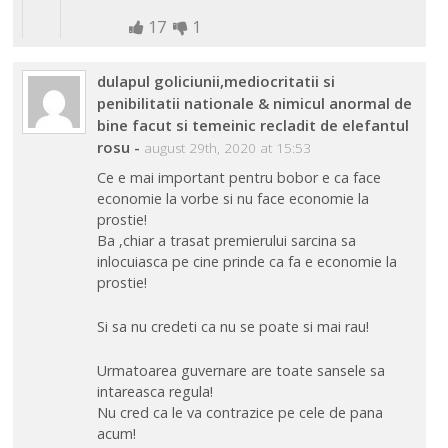
17
1
dulapul goliciunii,mediocritatii si
penibilitatii nationale & nimicul anormal de
bine facut si temeinic recladit de elefantul
rosu
-
august 29th, 2020 at 15:53
Ce e mai important pentru bobor e ca face
economie la vorbe si nu face economie la
prostie!
Ba ,chiar a trasat premierului sarcina sa
inlocuiasca pe cine prinde ca fa e economie la
prostie!
Si sa nu credeti ca nu se poate si mai rau!
Urmatoarea guvernare are toate sansele sa
intareasca regula!
Nu cred ca le va contrazice pe cele de pana
acum!