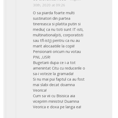
30th, 2020 at 09:26
O sa piarda foarte multi
sustinatori din partea
tinereasca si platita putin si
mediu( ca nu toti sunt IT-isti,
multinationaljsti, corporatisti
sau tfl-istj) pentru ca nu au
marit alocaatiile la copii!
Pensionarii oricum nu votau
PNL ,USR!
Bugetarii dupa ce i-a tot
amenintat Citu cu reducerile o
sa-i voteze la gramada!
Si nu mai pui faptul ca au fost
mai slabi decat doamna
Veorica!
Cum sa vii cu Bisisica aia
viceprim ministru! Duamna
Veorica e doxa pe langa ea!