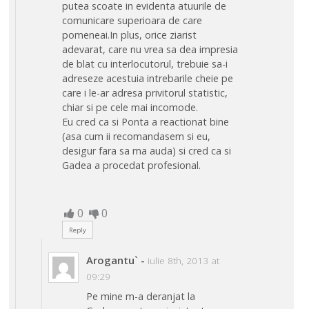
putea scoate in evidenta atuurile de
comunicare superioara de care
pomeneai.In plus, orice ziarist
adevarat, care nu vrea sa dea impresia
de blat cu interlocutorul, trebuie sa-i
adreseze acestuia intrebarile cheie pe
care i le-ar adresa privitorul statistic,
chiar si pe cele mai incomode.
Eu cred ca si Ponta a reactionat bine
(asa cum ii recomandasem si eu,
desigur fara sa ma auda) si cred ca si
Gadea a procedat profesional.
0
0
Reply
Arogantu`
-
iulie 8th, 2013 at
09:29
Pe mine m-a deranjat la