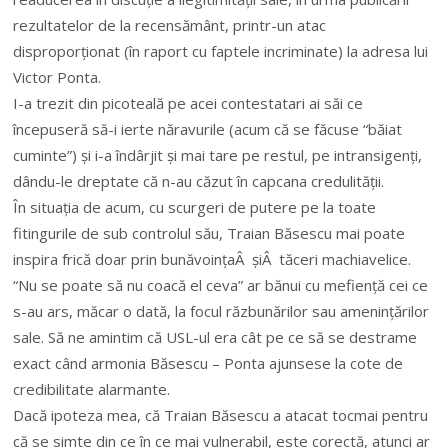
rezultatelor de la recensământ, printr-un atac
disproporționat (în raport cu faptele incriminate) la adresa lui
Victor Ponta.
I-a trezit din picoteală pe acei contestatari ai săi ce
începuseră să-i ierte năravurile (acum că se făcuse “băiat
cuminte”) și i-a îndârjit și mai tare pe restul, pe intransigenți,
dându-le dreptate că n-au căzut în capcana credulității.
În situația de acum, cu scurgeri de putere pe la toate
fitingurile de sub controlul său, Traian Băsescu mai poate
inspira frică doar prin bunăvoințaÂ șiÂ tăceri machiavelice.
“Nu se poate să nu coacă el ceva” ar bănui cu mefiență cei ce
s-au ars, măcar o dată, la focul răzbunărilor sau amenințărilor
sale. Să ne amintim că USL-ul era cât pe ce să se destrame
exact când armonia Băsescu – Ponta ajunsese la cote de
credibilitate alarmante.
Dacă ipoteza mea, că Traian Băsescu a atacat tocmai pentru
că se simte din ce în ce mai vulnerabil, este corectă, atunci ar