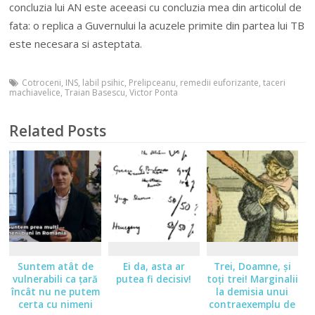
concluzia lui AN este aceeasi cu concluzia mea din articolul de
fata: o replica a Guvernului la acuzele primite din partea lui TB
este necesara si asteptata.
Cotroceni
,
INS
,
labil psihic
,
Prelipceanu
,
remedii euforizante
,
taceri
machiavelice
,
Traian Basescu
,
Victor Ponta
Related Posts
Suntem atât de
Ei da, asta ar
Trei, Doamne, şi
vulnerabili ca ţară
putea fi decisiv!
toţi trei! Marginalii
încât nu ne putem
la demisia unui
certa cu nimeni
contraexemplu de