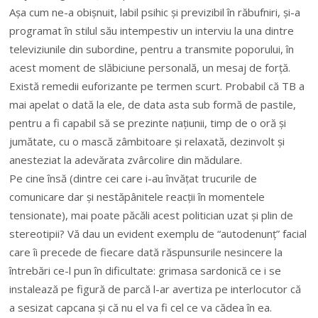
Așa cum ne-a obișnuit, labil psihic și previzibil în răbufniri, și-a
programat în stilul său intempestiv un interviu la una dintre
televiziunile din subordine, pentru a transmite poporului, în
acest moment de slăbiciune personală, un mesaj de forță.
Există remedii euforizante pe termen scurt. Probabil că TB a
mai apelat o dată la ele, de data asta sub formă de pastile,
pentru a fi capabil să se prezinte națiunii, timp de o oră și
jumătate, cu o mască zâmbitoare și relaxată, dezinvolt și
anesteziat la adevărata zvârcolire din mădulare.
Pe cine însă (dintre cei care i-au învățat trucurile de
comunicare dar și nestăpânitele reacții în momentele
tensionate), mai poate păcăli acest politician uzat și plin de
stereotipii? Vă dau un evident exemplu de “autodenunț” facial
care îi precede de fiecare dată răspunsurile nesincere la
întrebări ce-l pun în dificultate: grimasa sardonică ce i se
instalează pe figură de parcă l-ar avertiza pe interlocutor că
a sesizat capcana și că nu el va fi cel ce va cădea în ea.