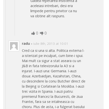
Gadea repetarea insistenta a
aceleiasi intrebari, desi era
limpede pentru privitor ca nu
va obtine alt raspuns.
0
0
radu
-
iulie 8th, 2013 at 10:01
Cred ca si una si alta. Politica externa l-
a isterizat pe inculpat, cum bine-i spui.
Mai mult ca sigur a stat aseara cu un
J&B in fata televizorului la A3 si a
injurat. I-auzi una: Germania. I-auzi
doua: Azerbaidjan, Kazahstan, China,
cu descindere la conu Butcher direct de
la Beijing si Corlatean la Moskba. I-auzi
trei: vizita in Spania. I-auzi patru:
premierul francez la Bucuresti, de ziua
Frantei, fara sa se intalneasca cu
chioru. Plus de asta, i-a fulgerat basului