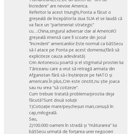
încredere” are nevoie America.
Referitor la acest triunghi,Ponta a făcut o
greșeală de începător:la ziua SUA el se laudă că
va face un “parteneriat strategic”
cu….China,singurul adversar clar al Americii!O
greșeală imensă care îl scoate din jocul
“încrederii” americanilor.Este normal ca băSSecu
să-l atace pe Ponta pe acest domeniu(fără să
expliciteze cauza adevărată)
Crin Antonescu poartă și el stigmatul prostiei lui
Tăriceanu care a vrut să retragă armata din
Afganistan fără să-i înștiințeze pe NATO și
americani.În plus,Crin este cinstit,nu știe joaca
sau nu vrea “să cotizeze”.
Cum trebuie tratată problema/prostia deja
făcută?Sunt două soluții:
1)Cotizație mare/peșcheșuri mari,cenușă în
cap,milogeală.
Sau,
2)100.000 oameni în stradă și “măturarea” lui
băSSecu urmată de forțarea unei negocieri