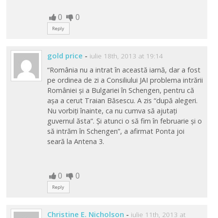
0
0
Reply
gold price
-
iulie 18th, 2013 at 19:14
“România nu a intrat în această iarnă, dar a fost
pe ordinea de zi a Consiliului JAI problema intrării
României și a Bulgariei în Schengen, pentru că
așa a cerut Traian Băsescu. A zis “după alegeri.
Nu vorbiți înainte, ca nu cumva să ajutați
guvernul ăsta”. Și atunci o să fim în februarie și o
să intrăm în Schengen”, a afirmat Ponta joi
seară la Antena 3.
0
0
Reply
Christine E. Nicholson
-
iulie 11th, 2013 at