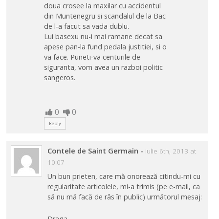
doua crosee la maxilar cu accidentul
din Muntenegru si scandalul de la Bac
de l-a facut sa vada dublu.
Lui basexu nu-i mai ramane decat sa
apese pan-la fund pedala justitiei, si o
va face. Puneti-va centurile de
siguranta, vom avea un razboi politic
sangeros.
0
0
Reply
Contele de Saint Germain
-
iulie 6th, 2013 at
10:07
Un bun prieten, care mă onorează citindu-mi cu
regularitate articolele, mi-a trimis (pe e-mail, ca
să nu mă facă de râs în public) următorul mesaj:
Draga …,