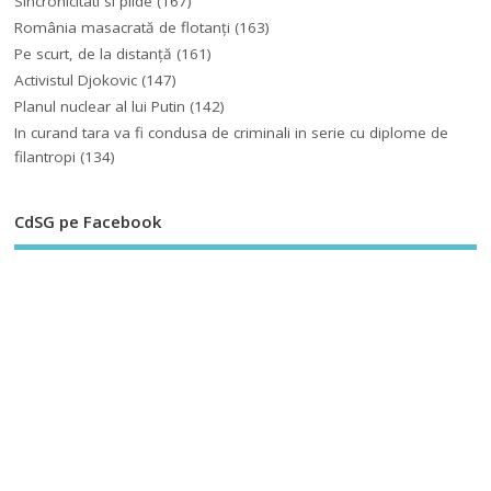
Sincronicitati si pilde
(167)
România masacrată de flotanţi
(163)
Pe scurt, de la distanță
(161)
Activistul Djokovic
(147)
Planul nuclear al lui Putin
(142)
In curand tara va fi condusa de criminali in serie cu diplome de
filantropi
(134)
CdSG pe Facebook