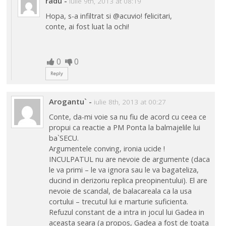
radu
-
iulie 9th, 2013 at 08:19
Hopa, s-a infiltrat si @acuvio! felicitari,
conte, ai fost luat la ochi!
0
0
Reply
Arogantu`
-
iulie 8th, 2013 at 00:27
Conte, da-mi voie sa nu fiu de acord cu ceea ce
propui ca reactie a PM Ponta la balmajelile lui
ba`SECU.
Argumentele conving, ironia ucide !
INCULPATUL nu are nevoie de argumente (daca
le va primi – le va ignora sau le va bagateliza,
ducind in derizoriu replica preopinentului). El are
nevoie de scandal, de balacareala ca la usa
cortului – trecutul lui e marturie suficienta.
Refuzul constant de a intra in jocul lui Gadea in
aceasta seara (a propos, Gadea a fost de toata