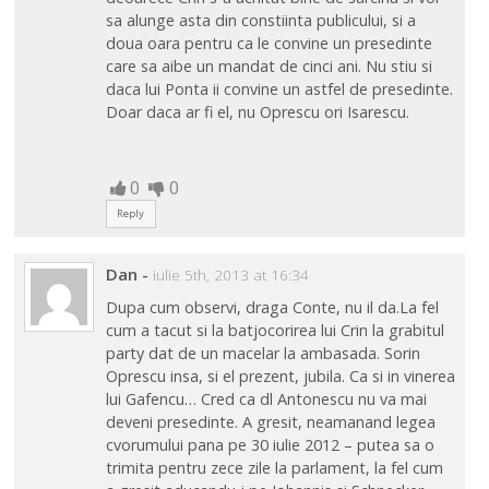
sa alunge asta din constiinta publicului, si a
doua oara pentru ca le convine un presedinte
care sa aibe un mandat de cinci ani. Nu stiu si
daca lui Ponta ii convine un astfel de presedinte.
Doar daca ar fi el, nu Oprescu ori Isarescu.
0
0
Reply
Dan
-
iulie 5th, 2013 at 16:34
Dupa cum observi, draga Conte, nu il da.La fel
cum a tacut si la batjocorirea lui Crin la grabitul
party dat de un macelar la ambasada. Sorin
Oprescu insa, si el prezent, jubila. Ca si in vinerea
lui Gafencu… Cred ca dl Antonescu nu va mai
deveni presedinte. A gresit, neamanand legea
cvorumului pana pe 30 iulie 2012 – putea sa o
trimita pentru zece zile la parlament, la fel cum