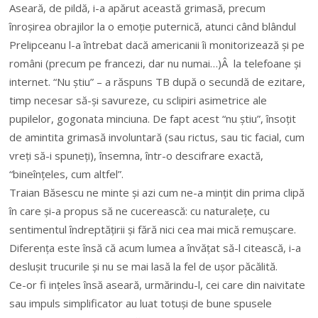
Aseară, de pildă, i-a apărut această grimasă, precum
înroșirea obrajilor la o emoție puternică, atunci când blândul
Prelipceanu l-a întrebat dacă americanii îi monitorizează și pe
români (precum pe francezi, dar nu numai…)Â la telefoane și
internet. “Nu știu” – a răspuns TB după o secundă de ezitare,
timp necesar să-și savureze, cu sclipiri asimetrice ale
pupilelor, gogonata minciuna. De fapt acest “nu știu”, însoțit
de amintita grimasă involuntară (sau rictus, sau tic facial, cum
vreți să-i spuneți), însemna, într-o descifrare exactă,
“bineînțeles, cum altfel”.
Traian Băsescu ne minte și azi cum ne-a mințit din prima clipă
în care și-a propus să ne cucerească: cu naturalețe, cu
sentimentul îndreptățirii și fără nici cea mai mică remușcare.
Diferența este însă că acum lumea a învățat să-l citească, i-a
deslușit trucurile și nu se mai lasă la fel de ușor păcălită.
Ce-or fi ințeles însă aseară, urmărindu-l, cei care din naivitate
sau impuls simplificator au luat totuși de bune spusele