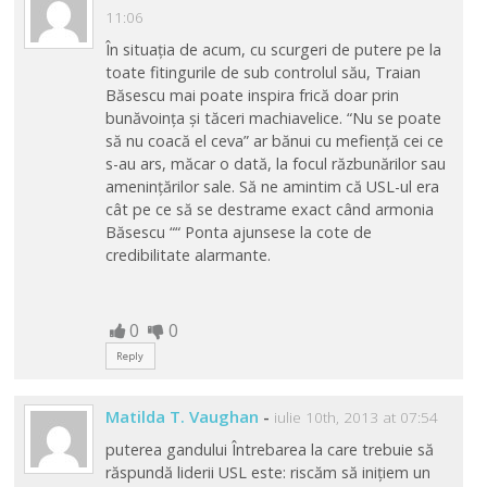
11:06
În situația de acum, cu scurgeri de putere pe la
toate fitingurile de sub controlul său, Traian
Băsescu mai poate inspira frică doar prin
bunăvoința și tăceri machiavelice. “Nu se poate
să nu coacă el ceva” ar bănui cu mefiență cei ce
s-au ars, măcar o dată, la focul răzbunărilor sau
amenințărilor sale. Să ne amintim că USL-ul era
cât pe ce să se destrame exact când armonia
Băsescu ““ Ponta ajunsese la cote de
credibilitate alarmante.
0
0
Reply
Matilda T. Vaughan
-
iulie 10th, 2013 at 07:54
puterea gandului Întrebarea la care trebuie să
răspundă liderii USL este: riscăm să inițiem un