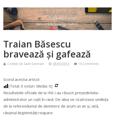
Traian Băsescu
bravează și gafează
Contele de Saint Germain
05/07/2013
16 Comments
Scorul acestui articol
[Total:
0
voturi. Media:
0
]
Rezultatele oficiale de la INS i-au răsucit președintelui-
administrator un cuțit în rană. De-abia se cicatrizase umilința
de la referendumul de demitere de acum un an și, iată,
rânjetul ilegitimității reapare.