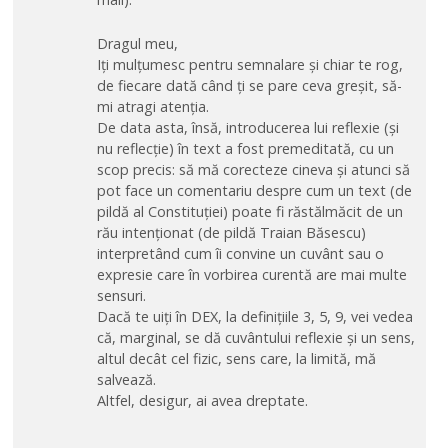
Dragul meu,
Iți mulțumesc pentru semnalare și chiar te rog,
de fiecare dată când ți se pare ceva greșit, să-
mi atragi atenția.
De data asta, însă, introducerea lui reflexie (și
nu reflecție) în text a fost premeditată, cu un
scop precis: să mă corecteze cineva și atunci să
pot face un comentariu despre cum un text (de
pildă al Constituției) poate fi răstălmăcit de un
rău intenționat (de pildă Traian Băsescu)
interpretând cum îi convine un cuvânt sau o
expresie care în vorbirea curentă are mai multe
sensuri.
Dacă te uiți în DEX, la definițiile 3, 5, 9, vei vedea
că, marginal, se dă cuvântului reflexie și un sens,
altul decât cel fizic, sens care, la limită, mă
salvează.
Altfel, desigur, ai avea dreptate.