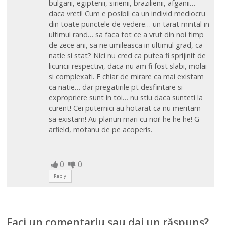
bulgarii, egiptenii, sirienii, brazilienii, afganii…
daca vreti! Cum e posibil ca un individ mediocru
din toate punctele de vedere… un tarat mintal in
ultimul rand… sa faca tot ce a vrut din noi timp
de zece ani, sa ne umileasca in ultimul grad, ca
natie si stat? Nici nu cred ca putea fi sprijinit de
licuricii respectivi, daca nu am fi fost slabi, molai
si complexati. E chiar de mirare ca mai existam
ca natie… dar pregatirile pt desfiintare si
expropriere sunt in toi… nu stiu daca sunteti la
curent! Cei puternici au hotarat ca nu meritam
sa existam! Au planuri mari cu noi! he he he! G
arfield, motanu de pe acoperis.
0
0
Reply
Faci un comentariu sau dai un răspuns?