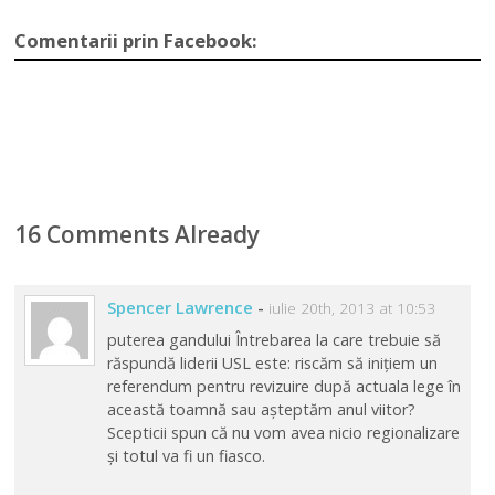
preşedinte
Comentarii prin Facebook:
16 Comments Already
Spencer Lawrence
-
iulie 20th, 2013 at 10:53
puterea gandului Întrebarea la care trebuie să
răspundă liderii USL este: riscăm să inițiem un
referendum pentru revizuire după actuala lege în
această toamnă sau așteptăm anul viitor?
Scepticii spun că nu vom avea nicio regionalizare
și totul va fi un fiasco.