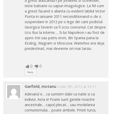
a gresit aducandu-i pe Johannis si Schnecker,
niste baloane cu sapun imagologice. La fel cum
a gresit facand o alianta cu evident labilul Victor
Ponta in ianuarie 2011 neconditionand-o de o
suspendare in 2012 pe o lege din care psdistul
Georgica Severin sa fi scos cvorumul. Cat despre
Ucu Rus la interne…. Si lui Napoleon i-au fost de
ajuns trei sau patru erori, din Spania pana la
Essling, Wagram si Moscova. Waterloo era deja
predestinat, mai devreme ori mai tarziu.
0
0
Reply
Garfield, motanu
-
iulie 5th, 2013 at 16:11
Adevarul e… ca suntem slabi ca natie si ca
indivizi. Asta e! Poate sunt genele noastre
ancestrale… capul plecat… sau modelarea
comunismului… poate ambele. Priviti turcii,