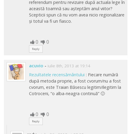
referendum pentru revizuire după actuala lege în
această toamnă sau așteptăm anul viitor?
Scepticii spun că nu vom avea nicio regionalizare
și totul va fi un fiasco.
0
0
Reply
acuvio
-
iulie 8th, 2013 at 19:14
Rezultatele recensământului
: Fiecare numără
după metoda proprie, a fost cvorum/nu a fost
cvorum, este Traian Băsescu legitim/ilegitim la
Cotroceni, “o alba-neagra continuă” 🙂
0
0
Reply