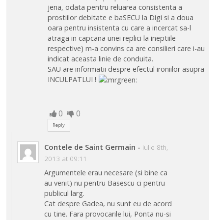
jena, odata pentru reluarea consistenta a
prostiilor debitate e baSECU la Digi si a doua
oara pentru insistenta cu care a incercat sa-l
atraga in capcana unei replici la ineptiile
respective) m-a convins ca are consilieri care i-au
indicat aceasta linie de conduita.
SAU are informatii despre efectul ironiilor asupra
INCULPATLUI !
0
0
Reply
Contele de Saint Germain
-
iulie 8th,
2013 at 09:11
Argumentele erau necesare (si bine ca
au venit) nu pentru Basescu ci pentru
publicul larg.
Cat despre Gadea, nu sunt eu de acord
cu tine. Fara provocarile lui, Ponta nu-si