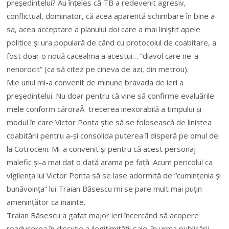
președintelui? Au înțeles că TB a redevenit agresiv,
conflictual, dominator, că acea aparentă schimbare în bine a
sa, acea acceptare a planului doi care a mai liniștit apele
politice și ura populară de când cu protocolul de coabitare, a
fost doar o nouă cacealma a acestui… “diavol care ne-a
nenorocit” (ca să citez pe cineva de azi, din metrou).
Mie unul mi-a convenit de minune bravada de ieri a
președintelui. Nu doar pentru că vine să confirme evaluările
mele conform căroraÂ trecerea inexorabilă a timpului și
modul în care Victor Ponta știe să se folosească de liniștea
coabitării pentru a-și consolida puterea îl disperă pe omul de
la Cotroceni. Mi-a convenit și pentru că acest personaj
malefic și-a mai dat o dată arama pe față. Acum pericolul ca
vigilența lui Victor Ponta să se lase adormită de “cumințenia și
bunăvoința” lui Traian Băsescu mi se pare mult mai puțin
amenințător ca inainte.
Traian Băsescu a gafat major ieri încercând să acopere
readucerea în discuție a ilegitimității sale, în urma publicării