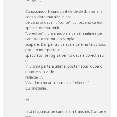
Cunoscandu-ti cunostintele de de lb. romana,
consolidate mai ales in anii
de cand ai devenit “conte”, cunoscand ca esti
sprijinit de mai multi
“corectori”, nu am indoiala ca semnalarea pe
care ti-o transmit e o simpla
scapare. Dar pentru ca aceia care nu te cunosc
pot s-o interpreteze
speculativ, te rog sa verifici daca e corect sau
nu…
In ultima parte a ultimei postari spui “dupa o
noapte si o zi de
reflexie…”.
Vezi daca nu ar trebui scris “reflectie”…
Cu prietenie,
M…
Iată răspunsul pe care i l-am transmis (tot pe e-
mail):