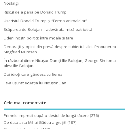
Nostalgii
Riscul de a paria pe Donald Trump
Useristul Donald Trump şi “Ferma animalelor”
Scăparea de Bolojan – adevărata miză patriotică
Liderii noştri politici: între moale şi tare
Declaraţii şi opinii din presă despre subiectul zilei. Propunerea
Siegfried Muresan
În războiul dintre Nicuşor Dan şi Ilie Bolojan, George Simion a
ales: Ilie Bolojan.
Doi idioţi care gândesc cu fierea
I s-a uşurat ecuaţia lui Nicuşor Dan
Cele mai comentate
Primele impresii după o destul de lungă tăcere
(276)
De data asta Mihai Gâdea a greşit!
(187)