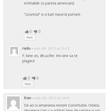
echitabile cu partea americană.
“Licuriciul” și-a luat nasul la purtare.
0
0
Reply
radu
-
iulie 6th, 2013 at 15:33
F. bine zis, @Lucifer. Imi vine sa te
plagiez!
0
0
Reply
Dan
-
iulie 5th, 2013 at 16:41
De aci si amanarea revizirii Constitutiei. Odata,
deoarece Crin s-a achitat bine de sarcina si vor