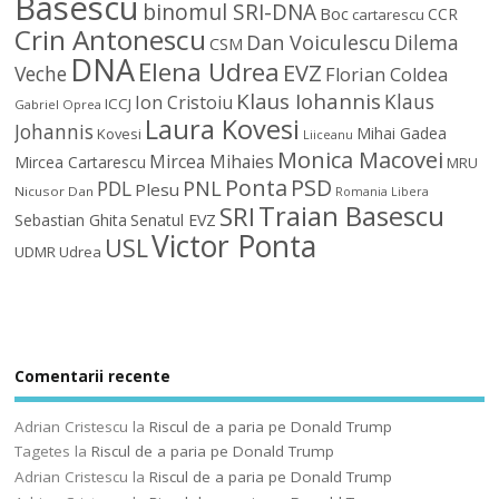
Basescu
binomul SRI-DNA
Boc
CCR
cartarescu
Crin Antonescu
Dan Voiculescu
Dilema
CSM
DNA
Elena Udrea
EVZ
Veche
Florian Coldea
Klaus Iohannis
Klaus
Ion Cristoiu
ICCJ
Gabriel Oprea
Laura Kovesi
Johannis
Mihai Gadea
Kovesi
Liiceanu
Monica Macovei
Mircea Mihaies
Mircea Cartarescu
MRU
Ponta
PSD
PDL
PNL
Plesu
Nicusor Dan
Romania Libera
Traian Basescu
SRI
Sebastian Ghita
Senatul EVZ
Victor Ponta
USL
UDMR
Udrea
Comentarii recente
Adrian Cristescu
la
Riscul de a paria pe Donald Trump
Tagetes
la
Riscul de a paria pe Donald Trump
Adrian Cristescu
la
Riscul de a paria pe Donald Trump