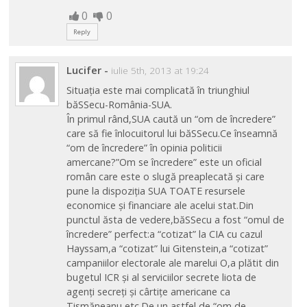
0
0
Reply
Lucifer
-
iulie 5th, 2013 at 19:24
Situația este mai complicată în triunghiul
băSSecu-România-SUA.
În primul rând,SUA caută un “om de încredere”
care să fie înlocuitorul lui băSSecu.Ce înseamnă
“om de încredere” în opinia politicii
amercane?”Om se încredere” este un oficial
român care este o slugă preaplecată și care
pune la dispoziția SUA TOATE resursele
economice și financiare ale acelui stat.Din
punctul ăsta de vedere,băSSecu a fost “omul de
încredere” perfect:a “cotizat” la CIA cu cazul
Hayssam,a “cotizat” lui Gitenstein,a “cotizat”
campaniilor electorale ale marelui O,a plătit din
bugetul ICR și al serviciilor secrete liota de
agenți secreți și cârtițe americane ca
Tismăneanu,etc.De un astfel de “om de