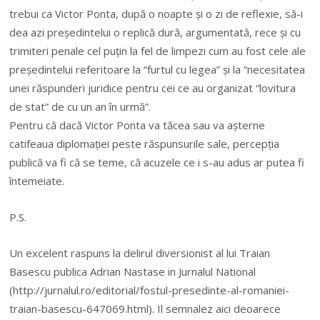
trebui ca Victor Ponta, după o noapte și o zi de reflexie, să-i
dea azi președintelui o replică dură, argumentată, rece și cu
trimiteri penale cel puțin la fel de limpezi cum au fost cele ale
președintelui referitoare la “furtul cu legea” și la “necesitatea
unei răspunderi juridice pentru cei ce au organizat “lovitura
de stat” de cu un an în urmă”.
Pentru că dacă Victor Ponta va tăcea sau va așterne
catifeaua diplomației peste răspunsurile sale, percepția
publică va fi că se teme, că acuzele ce i s-au adus ar putea fi
întemeiate.
P.S.
Un excelent raspuns la delirul diversionist al lui Traian
Basescu publica Adrian Nastase in Jurnalul National
(http://jurnalul.ro/editorial/fostul-presedinte-al-romaniei-
traian-basescu-647069.html). Il semnalez aici deoarece