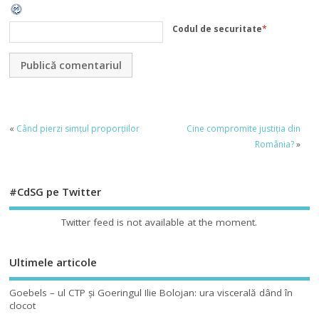
Codul de securitate
*
«
Când pierzi simțul proporțiilor
Cine compromite justiția din
România?
»
#CdSG pe Twitter
Twitter feed is not available at the moment.
Ultimele articole
Goebels – ul CTP şi Goeringul Ilie Bolojan: ura viscerală dând în
clocot