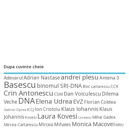
Dupa cuvinte cheie
andrei plesu
Adrian Nastase
Antena 3
Adevarul
Basescu
binomul SRI-DNA
Boc
CCR
cartarescu
Crin Antonescu
Dan Voiculescu
Dilema
CSM
DNA
Elena Udrea
EVZ
Veche
Florian Coldea
Klaus Iohannis
Klaus
Ion Cristoiu
ICCJ
Gabriel Oprea
Laura Kovesi
Johannis
Mihai Gadea
Kovesi
Liiceanu
Monica Macovei
Mircea Mihaies
Mircea Cartarescu
MRU