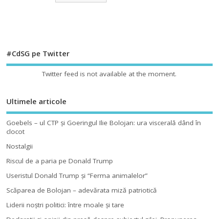
#CdSG pe Twitter
Twitter feed is not available at the moment.
Ultimele articole
Goebels – ul CTP şi Goeringul Ilie Bolojan: ura viscerală dând în
clocot
Nostalgii
Riscul de a paria pe Donald Trump
Useristul Donald Trump şi “Ferma animalelor”
Scăparea de Bolojan – adevărata miză patriotică
Liderii noştri politici: între moale şi tare