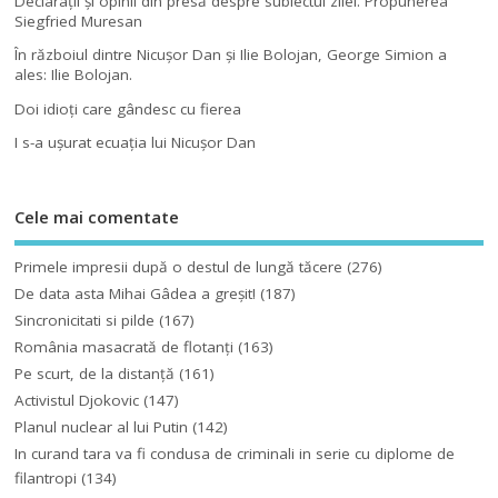
Declaraţii şi opinii din presă despre subiectul zilei. Propunerea
Siegfried Muresan
În războiul dintre Nicuşor Dan şi Ilie Bolojan, George Simion a
ales: Ilie Bolojan.
Doi idioţi care gândesc cu fierea
I s-a uşurat ecuaţia lui Nicuşor Dan
Cele mai comentate
Primele impresii după o destul de lungă tăcere
(276)
De data asta Mihai Gâdea a greşit!
(187)
Sincronicitati si pilde
(167)
România masacrată de flotanţi
(163)
Pe scurt, de la distanță
(161)
Activistul Djokovic
(147)
Planul nuclear al lui Putin
(142)
In curand tara va fi condusa de criminali in serie cu diplome de
filantropi
(134)