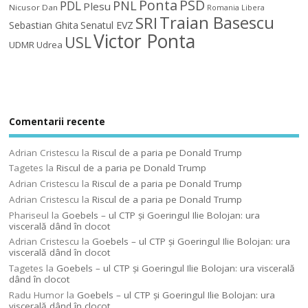
Ponta
PSD
PDL
PNL
Plesu
Nicusor Dan
Romania Libera
Traian Basescu
SRI
Sebastian Ghita
Senatul EVZ
Victor Ponta
USL
UDMR
Udrea
Comentarii recente
Adrian Cristescu
la
Riscul de a paria pe Donald Trump
Tagetes
la
Riscul de a paria pe Donald Trump
Adrian Cristescu
la
Riscul de a paria pe Donald Trump
Adrian Cristescu
la
Riscul de a paria pe Donald Trump
Phariseul
la
Goebels – ul CTP şi Goeringul Ilie Bolojan: ura
viscerală dând în clocot
Adrian Cristescu
la
Goebels – ul CTP şi Goeringul Ilie Bolojan: ura
viscerală dând în clocot
Tagetes
la
Goebels – ul CTP şi Goeringul Ilie Bolojan: ura viscerală
dând în clocot
Radu Humor
la
Goebels – ul CTP şi Goeringul Ilie Bolojan: ura
viscerală dând în clocot