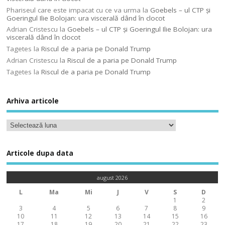
Phariseul care este impacat cu ce va urma
la
Goebels – ul CTP şi
Goeringul Ilie Bolojan: ura viscerală dând în clocot
Adrian Cristescu
la
Goebels – ul CTP şi Goeringul Ilie Bolojan: ura
viscerală dând în clocot
Tagetes
la
Riscul de a paria pe Donald Trump
Adrian Cristescu
la
Riscul de a paria pe Donald Trump
Tagetes
la
Riscul de a paria pe Donald Trump
Arhiva articole
Articole dupa data
august 2026
L
Ma
Mi
J
V
S
D
1
2
3
4
5
6
7
8
9
10
11
12
13
14
15
16
17
18
19
20
21
22
23