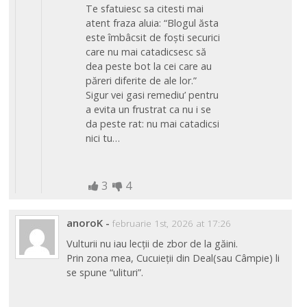
Te sfatuiesc sa citesti mai
atent fraza aluia: “Blogul ăsta
este îmbâcsit de foști securici
care nu mai catadicsesc să
dea peste bot la cei care au
păreri diferite de ale lor.”
Sigur vei gasi remediu’ pentru
a evita un frustrat ca nu i se
da peste rat: nu mai catadicsi
nici tu…
3
4
anoroK
-
februarie 1st, 2026 at 17:26
Vulturii nu iau lecții de zbor de la găini.
Prin zona mea, Cucuieții din Deal(sau Câmpie) li
se spune “ulituri”.