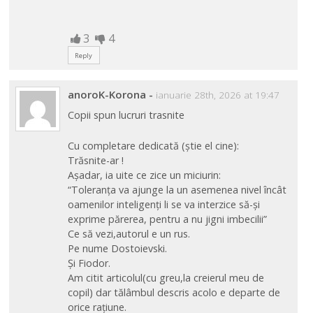
3
4
Reply
anoroK-Korona
-
ianuarie 28th, 2026 at 19:47
Copii spun lucruri trasnite
Cu completare dedicată (știe el cine):
Trăsnite-ar !
Așadar, ia uite ce zice un miciurin:
“Toleranța va ajunge la un asemenea nivel încât
oamenilor inteligenți li se va interzice să-și
exprime părerea, pentru a nu jigni imbecilii”
Ce să vezi,autorul e un rus.
Pe nume Dostoievski.
Și Fiodor.
Am citit articolul(cu greu,la creierul meu de
copil) dar tălâmbul descris acolo e departe de
orice rațiune.