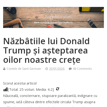
Năzbâtiile lui Donald
Trump şi aşteptarea
oilor noastre creţe
Contele de Saint Germain
25/01/2026
48 Comments
Scorul acestui articol
[Total:
25
voturi. Media:
4.2
]
Năuceală, consternare, stupoare paralizantă, indignare cu
spume, iată câteva dintre efectele circului Trump asupra