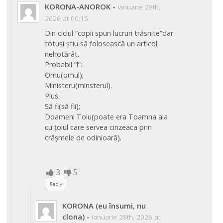
KORONA-ANOROK
-
ianuarie 28th,
2026 at 00:15
Din ciclul “copii spun lucruri trăsnite”dar
totuși știu să folosească un articol
nehotărât.
Probabil “l”:
Omu(omul);
Ministeru(minsterul).
Plus:
Să fi(să fii);
Doameni Toiu(poate era Toamna aia
cu țoiul care servea cinzeaca prin
crâșmele de odinioară).
3
5
Reply
KORONA (eu însumi, nu
clona)
-
ianuarie 28th, 2026 at