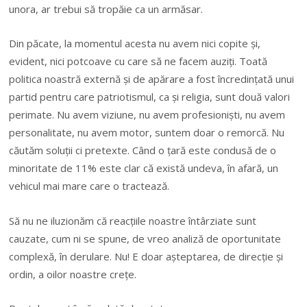
unora, ar trebui să tropăie ca un armăsar.
Din păcate, la momentul acesta nu avem nici copite şi,
evident, nici potcoave cu care să ne facem auziţi. Toată
politica noastră externă şi de apărare a fost încredinţată unui
partid pentru care patriotismul, ca şi religia, sunt două valori
perimate. Nu avem viziune, nu avem profesionişti, nu avem
personalitate, nu avem motor, suntem doar o remorcă. Nu
căutăm soluţii ci pretexte. Când o ţară este condusă de o
minoritate de 11% este clar că există undeva, în afară, un
vehicul mai mare care o tractează.
Să nu ne iluzionăm că reacţiile noastre întârziate sunt
cauzate, cum ni se spune, de vreo analiză de oportunitate
complexă, în derulare. Nu! E doar aşteptarea, de direcţie şi
ordin, a oilor noastre creţe.