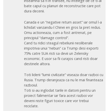
inseamna sa fi in transee, nu intelege de ce ti-ai
bate capul cu planuri de reconstructie care pot
dura decenii.
Canada e un “negative return asset” iar omul l-a
lichidat vanzandu-l Chinei en gros la pret redus.
Omu actioneaza, cum a fost antrenat, pe
principiul “damage control”.
Cand tu ridici steagul rebeliunii neoliberale
impotriva unui “nebun” ca Trump desi exporti
75% catre SUA risti sa devii un Zelensky
economic. E usor sa fii curajos cand risti doar
destinele altora.
Toti liderii “lumii civilizate” viseaza doar razboi cu
Rusia. Trump deranjeaza ca nu le mai finanteaza
razboiul.
Toti si-au inglodat tarile in datorii pentru un
proiect falimentar iar fara acest razboi vor
deveni niste figuri toxice care vor trebui
reciclate.