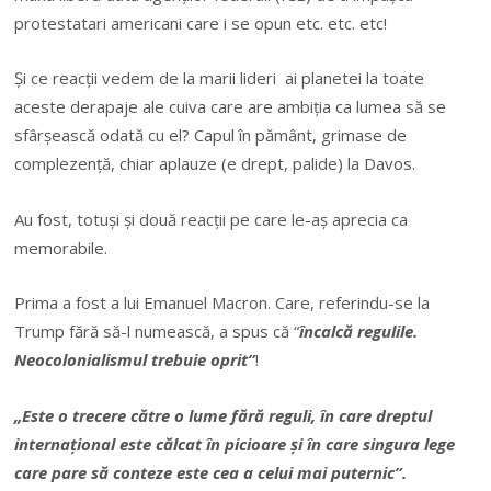
protestatari americani care i se opun etc. etc. etc!
Şi ce reacţii vedem de la marii lideri ai planetei la toate
aceste derapaje ale cuiva care are ambiţia ca lumea să se
sfârşească odată cu el? Capul în pământ, grimase de
complezenţă, chiar aplauze (e drept, palide) la Davos.
Au fost, totuşi şi două reacţii pe care le-aş aprecia ca
memorabile.
Prima a fost a lui Emanuel Macron. Care, referindu-se la
Trump fără să-l numească, a spus că “
încalcă regulile.
Neocolonialismul trebuie oprit”
!
„Este o trecere către o lume fără reguli, în care dreptul
internațional este călcat în picioare și în care singura lege
care pare să conteze este cea a celui mai puternic”.