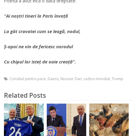
Poetul a avut încă o dată dreptate:
“Ai noștri tineri la Paris învață
La gât cravatei cum se leagă, nodul,
Ș-apoi ne vin de fericesc norodul
Cu chipul lor isteț de oaie creață”.
Consiliul pentru pace
,
Davos
,
Nicusor Dan
,
razboi mondial
,
Trump
Related Posts