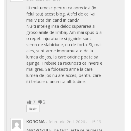
Iti multumesc pentru ca apreciezi (in
felul tau) acest blog. Altfel de ce l-ai
mai vizita din cand in cand?
Nu-ti inteleg insa deloc supararea si
grosolaniile de limbaj. Am mai spus-o si
o repet: injuraturile si jignirile sunt
semn de slabiciune, nu de forta. Si, mai
ales, sunt arme imprumutate de la
lumea de jos, la care oricine poate sa
ajunga. Trebuie sa recunosti ca invers e
mai greu. Sa folosesti arme la care
lumea de jos nu are acces, pentru care
iti trebuie o anumita altitudine.
7
2
Reply
KORONA
-
februarie 2nd, 2026 at 15:19
ANOROKULE, de fapt, asta se numeşte