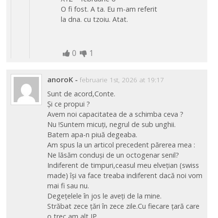
O fi fost. A ta. Eu m-am referit
la dna. cu tzoiu. Atat.
0
1
anoroK
-
februarie 1st, 2026 at 19:17
Sunt de acord,Conte.
Și ce propui ?
Avem noi capacitatea de a schimba ceva ?
Nu !Suntem micuți, negrul de sub unghii.
Batem apa-n piuă degeaba.
Am spus la un articol precedent părerea mea :
Ne lăsăm conduși de un octogenar senil?
Indiferent de timpuri,ceasul meu elvețian (swiss
made) își va face treaba indiferent dacă noi vom
mai fi sau nu.
Degețelele în jos le aveți de la mine.
Străbat zece țări în zece zile.Cu fiecare țară care
o trec am alt IP.