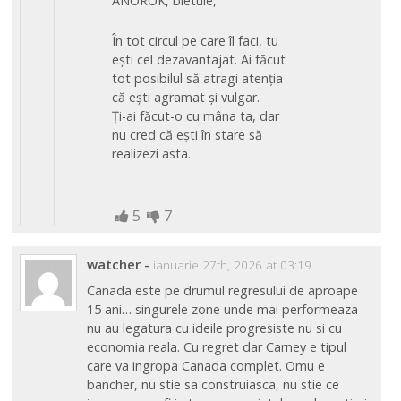
ANOROK, bietule,
În tot circul pe care îl faci, tu
eşti cel dezavantajat. Ai făcut
tot posibilul să atragi atenția
că eşti agramat şi vulgar.
Ți-ai făcut-o cu mâna ta, dar
nu cred că eşti în stare să
realizezi asta.
5
7
watcher
-
ianuarie 27th, 2026 at 03:19
Canada este pe drumul regresului de aproape
15 ani… singurele zone unde mai performeaza
nu au legatura cu ideile progresiste nu si cu
economia reala. Cu regret dar Carney e tipul
care va ingropa Canada complet. Omu e
bancher, nu stie sa construiasca, nu stie ce