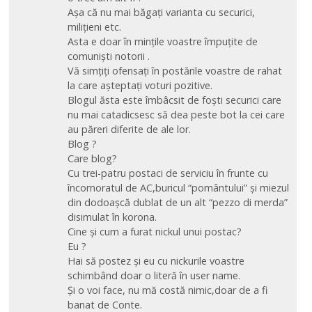
Așa că nu mai băgați varianta cu securici,
milițieni etc.
Asta e doar în mințile voastre împuțite de
comuniști notorii .
Vă simțiți ofensați în postările voastre de rahat
la care așteptați voturi pozitive.
Blogul ăsta este îmbâcsit de foști securici care
nu mai catadicsesc să dea peste bot la cei care
au păreri diferite de ale lor.
Blog ?
Care blog?
Cu trei-patru postaci de serviciu în frunte cu
încornoratul de AC,buricul “pomântului” și miezul
din dodoașcă dublat de un alt “pezzo di merda”
disimulat în korona.
Cine și cum a furat nickul unui postac?
Eu ?
Hai să postez și eu cu nickurile voastre
schimbând doar o literă în user name.
Și o voi face, nu mă costă nimic,doar de a fi
banat de Conte.