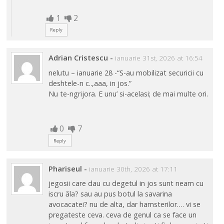
1
2
Reply
Adrian Cristescu
-
ianuarie 31st, 2026 at 16:54
nelutu – ianuarie 28 -“S-au mobilizat securicii cu
deshtele-n c..,aaa, in jos.”
Nu te-ngrijora. E unu’ si-acelasi; de mai multe ori.
0
7
Reply
Phariseul
-
ianuarie 30th, 2026 at 17:11
jegosii care dau cu degetul in jos sunt neam cu
iscru ăla? sau au pus botul la savarina
avocacatei? nu de alta, dar hamsterilor…. vi se
pregateste ceva. ceva de genul ca se face un