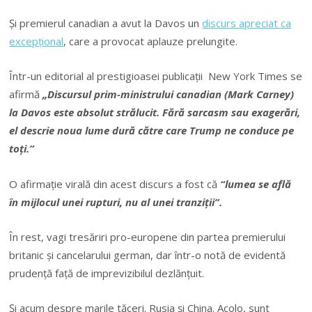
Şi premierul canadian a avut la Davos un
discurs apreciat ca
excepţional
, care a provocat aplauze prelungite.
Într-un editorial al prestigioasei publicaţii New York Times se
afirmă
„Discursul prim-ministrului canadian (Mark Carney)
la Davos este absolut strălucit. Fără sarcasm sau exagerări,
el descrie noua lume dură către care Trump ne conduce pe
toți.”
O afirmaţie virală din acest discurs a fost că
“lumea se află
în mijlocul unei rupturi, nu al unei tranziții”.
În rest, vagi tresăriri pro-europene din partea premierului
britanic şi cancelarului german, dar într-o notă de evidentă
prudenţă faţă de imprevizibilul dezlănţuit.
Şi acum despre marile tăceri. Rusia şi China. Acolo, sunt