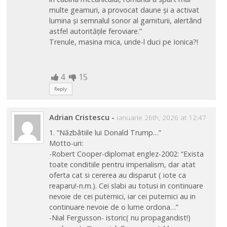
multe geamuri, a provocat daune şi a activat
lumina şi semnalul sonor al garniturii, alertând
astfel autorităţile feroviare.”
Trenule, masina mica, unde-l duci pe Ionica?!
4
15
Reply
Adrian Cristescu
-
ianuarie 26th, 2026 at 12:47
1. “Năzbâtiile lui Donald Trump…”
Motto-uri:
-Robert Cooper-diplomat englez-2002: “Exista
toate conditiile pentru imperialism, dar atat
oferta cat si cererea au disparut ( iote ca
reaparu!-n.m.). Cei slabi au totusi in continuare
nevoie de cei puternici, iar cei puternici au in
continuare nevoie de o lume ordona…”
-Nial Fergusson- istoric( nu propagandist!)