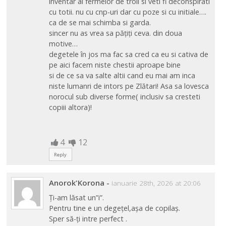
inventar al fermelor de troli si veti fi deconspirati
cu totii. nu cu cnp-uri dar cu poze si cu initiale….
ca de se mai schimba si garda.
sincer nu as vrea sa pățiți ceva. din doua
motive…
degetele în jos ma fac sa cred ca eu si cativa de
pe aici facem niste chestii aproape bine
si de ce sa va salte altii cand eu mai am inca
niste lumanri de intors pe Zlătari! Asa sa lovesca
norocul sub diverse forme( inclusiv sa cresteti
copiii altora)!
4
12
Reply
Anorok'Korona
-
ianuarie 28th, 2026 at 20:06
Ți-am lăsat un”i”.
Pentru tine e un degețel,așa de copilaș.
Sper să-ți intre perfect .