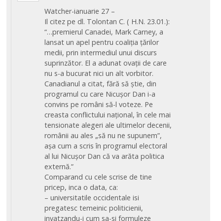
Watcher-ianuarie 27 –
Il citez pe dl. Tolontan C. ( H.N. 23.01.):
“…premierul Canadei, Mark Carney, a
lansat un apel pentru coaliția țărilor
medii, prin intermediul unui discurs
suprinzător. El a adunat ovații de care
nu s-a bucurat nici un alt vorbitor.
Canadianul a citat, fără să știe, din
programul cu care Nicușor Dan i-a
convins pe români să-l voteze. Pe
creasta conflictului național, în cele mai
tensionate alegeri ale ultimelor decenii,
românii au ales „să nu ne supunem”,
așa cum a scris în programul electoral
al lui Nicușor Dan că va arăta politica
externă.”
Comparand cu cele scrise de tine
pricep, inca o data, ca:
– universitatile occidentale isi
pregatesc temeinic politicienii,
invatzandu-i cum sa-si formuleze