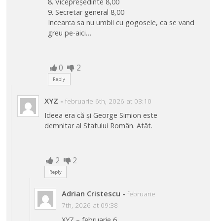
8. Vicepreşedinte 8,00
9. Secretar general 8,00
Incearca sa nu umbli cu gogosele, ca se vand
greu pe-aici…
0
2
Reply
XYZ
-
februarie 6th, 2026 at 03:10
Ideea era că și George Simion este
demnitar al Statului Român. Atât.
2
2
Reply
Adrian Cristescu
-
februarie
7th, 2026 at 09:38
XYZ – februarie 6