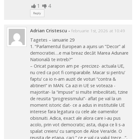
1
4
Reply
Adrian Cristescu
-
februarie 1st, 2026 at 10:49
Tagetes – ianuarie 29
1. “Parlamentul European a ajuns un ”Decor” al
democratiei….e mai breaz decăt Marea Adunare
Natională te intreb?”
– Oricat parapon am pe -precizez- actuala UE,
nu cred ca pot fi comparabile. Macar si pentru’
faptu’ ca io n-am auzit de voturi “contra &
abtineri” in MAN. Ca azi in UE se voteaza -
majoritar- la “impuse” si multe imbecilitati, tzine
de reusita “progresismului”- aflat pe val la un
moment istoric dat- ce a adus in institutiile UE
interese fara legatura cu cele ale oamenilor
obisnuiti. Adica, exact ale alora care i-au pus
acolo, prin vot democratic; asta, dupa ce li s-a
spalat creieru’ cu sampon de Aloe Vera/de. O
reusita de etapa, caci ” ce e val ca valul trece…”,