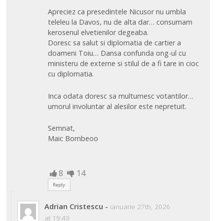
Apreciez ca presedintele Nicusor nu umbla
teleleu la Davos, nu de alta dar… consumam
kerosenul elvetienilor degeaba.
Doresc sa salut si diplomatia de cartier a
doameni Toiu… Dansa confunda ong-ul cu
ministeru de externe si stilul de a fi tare in cioc
cu diplomatia.
Inca odata doresc sa multumesc votantilor…
umorul involuntar al alesilor este nepretuit.
Semnat,
Maic Bombeoo
8
14
Reply
Adrian Cristescu
-
ianuarie 27th, 2026
at 19:49