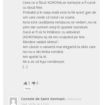
Ceea ce a făcut KORONA,se numește a fi curvă
cu două fețe.
Probabil și în viața reală este la fel acest gen de
om care crede că totul i se cuvine.
Asta este ciudățenia netului,nu ne vedem ,nu ne
știm dar suntem viteji în spatele tastaturii.
Dacă ar fi să te întâlnesc cu adevărat
(KORONA)nu aș da nici scuipatul pe tine.
Rămâne valabil siktirul !
Am căutat o variantă mai elegantă la siktir care
nici nu e din limba română.
Am apelat la AI.
Mi-a zis să înjur românește.
[…]
3
6
Reply
Contele de Saint Germain
-
februarie
2nd, 2026 at 12:05