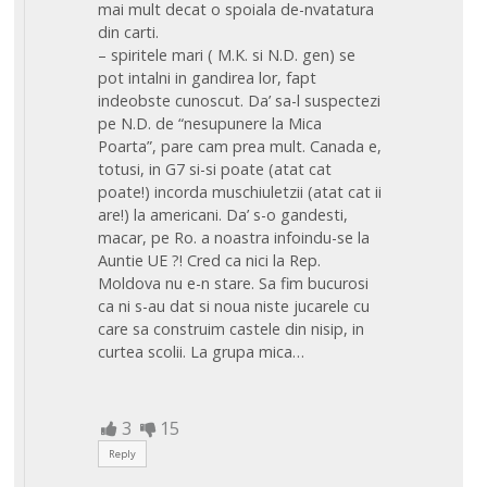
mai mult decat o spoiala de-nvatatura
din carti.
– spiritele mari ( M.K. si N.D. gen) se
pot intalni in gandirea lor, fapt
indeobste cunoscut. Da’ sa-l suspectezi
pe N.D. de “nesupunere la Mica
Poarta”, pare cam prea mult. Canada e,
totusi, in G7 si-si poate (atat cat
poate!) incorda muschiuletzii (atat cat ii
are!) la americani. Da’ s-o gandesti,
macar, pe Ro. a noastra infoindu-se la
Auntie UE ?! Cred ca nici la Rep.
Moldova nu e-n stare. Sa fim bucurosi
ca ni s-au dat si noua niste jucarele cu
care sa construim castele din nisip, in
curtea scolii. La grupa mica…
3
15
Reply