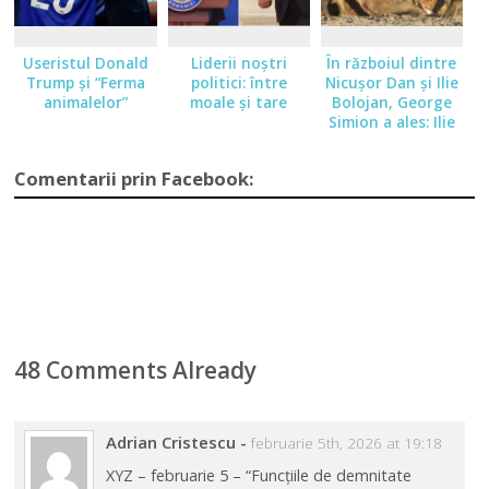
Useristul Donald
Liderii noştri
În războiul dintre
Trump şi “Ferma
politici: între
Nicuşor Dan şi Ilie
animalelor”
moale şi tare
Bolojan, George
Simion a ales: Ilie
Bolojan.
Comentarii prin Facebook:
48 Comments Already
Adrian Cristescu
-
februarie 5th, 2026 at 19:18
XYZ – februarie 5 – “Funcțiile de demnitate