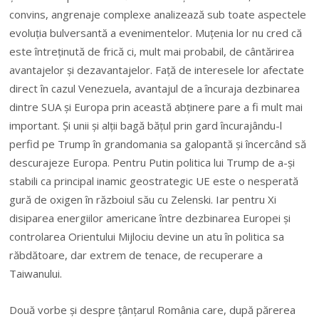
convins, angrenaje complexe analizează sub toate aspectele
evoluţia bulversantă a evenimentelor. Muţenia lor nu cred că
este întreţinută de frică ci, mult mai probabil, de cântărirea
avantajelor şi dezavantajelor. Faţă de interesele lor afectate
direct în cazul Venezuela, avantajul de a încuraja dezbinarea
dintre SUA şi Europa prin această abţinere pare a fi mult mai
important. Şi unii şi alţii bagă băţul prin gard încurajându-l
perfid pe Trump în grandomania sa galopantă şi încercând să
descurajeze Europa. Pentru Putin politica lui Trump de a-şi
stabili ca principal inamic geostrategic UE este o nesperată
gură de oxigen în războiul său cu Zelenski. Iar pentru Xi
disiparea energiilor americane între dezbinarea Europei şi
controlarea Orientului Mijlociu devine un atu în politica sa
răbdătoare, dar extrem de tenace, de recuperare a
Taiwanului.
Două vorbe şi despre ţânţarul România care, după părerea