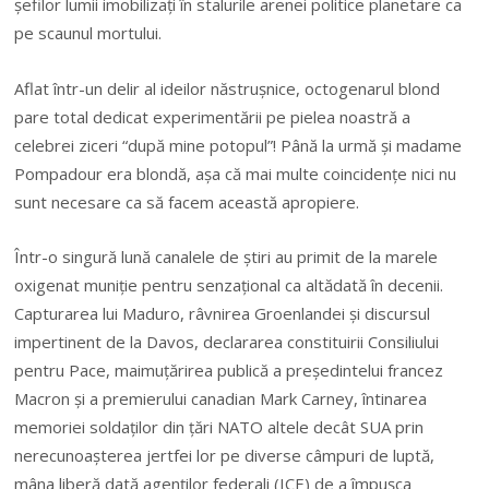
şefilor lumii imobilizaţi în stalurile arenei politice planetare ca
pe scaunul mortului.
Aflat într-un delir al ideilor năstruşnice, octogenarul blond
pare total dedicat experimentării pe pielea noastră a
celebrei ziceri “după mine potopul”! Până la urmă şi madame
Pompadour era blondă, aşa că mai multe coincidenţe nici nu
sunt necesare ca să facem această apropiere.
Într-o singură lună canalele de ştiri au primit de la marele
oxigenat muniţie pentru senzaţional ca altădată în decenii.
Capturarea lui Maduro, râvnirea Groenlandei şi discursul
impertinent de la Davos, declararea constituirii Consiliului
pentru Pace, maimuţărirea publică a preşedintelui francez
Macron şi a premierului canadian Mark Carney, întinarea
memoriei soldaţilor din ţări NATO altele decât SUA prin
nerecunoaşterea jertfei lor pe diverse câmpuri de luptă,
mâna liberă dată agenţilor federali (ICE) de a împuşca