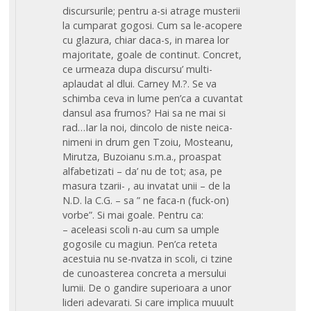
discursurile; pentru a-si atrage musterii
la cumparat gogosi. Cum sa le-acopere
cu glazura, chiar daca-s, in marea lor
majoritate, goale de continut. Concret,
ce urmeaza dupa discursu’ multi-
aplaudat al dlui. Carney M.?. Se va
schimba ceva in lume pen’ca a cuvantat
dansul asa frumos? Hai sa ne mai si
rad…Iar la noi, dincolo de niste neica-
nimeni in drum gen Tzoiu, Mosteanu,
Mirutza, Buzoianu s.m.a., proaspat
alfabetizati – da’ nu de tot; asa, pe
masura tzarii- , au invatat unii – de la
N.D. la C.G. – sa ” ne faca-n (fuck-on)
vorbe”. Si mai goale. Pentru ca:
– aceleasi scoli n-au cum sa umple
gogosile cu magiun. Pen’ca reteta
acestuia nu se-nvatza in scoli, ci tzine
de cunoasterea concreta a mersului
lumii. De o gandire superioara a unor
lideri adevarati. Si care implica muuult