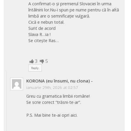
A confirmat-o și premierul Slovaciei în urma
întâlnirii lor.Nu-i spun pe nume pentru că în altă
limbă are o semnificație vulgară.
Cică e nebun total.
Sunt de acord
Slava R…ia !
Se citește Ras…
3
5
Reply
KORONA (eu însumi, nu clona)
-
ianuarie 29th, 2026 at 02:57
Greu cu gramatica limbii române!
Se scrie corect “trăsni-te-ar”.
P.S. Mai bine te-ai opri aici.