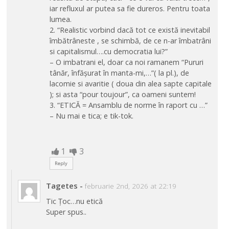
iar refluxul ar putea sa fie dureros. Pentru toata
lumea.
2. “Realistic vorbind dacă tot ce există inevitabil
îmbătrâneste , se schimbă, de ce n-ar îmbatrâni
si capitalismul….cu democratia lui?”
– O imbatrani el, doar ca noi ramanem “Pururi
tânăr, înfăşurat în manta-mi,…”( la pl.), de
lacomie si avaritie ( doua din alea sapte capitale
); si asta “pour toujour”, ca oameni suntem!
3. “ETICĂ = Ansamblu de norme în raport cu …”
– Nu mai e tica; e tik-tok.
1
3
Reply
Tagetes
-
februarie 2nd, 2026 at 22:19
Tic Țoc…nu etică
Super spus..