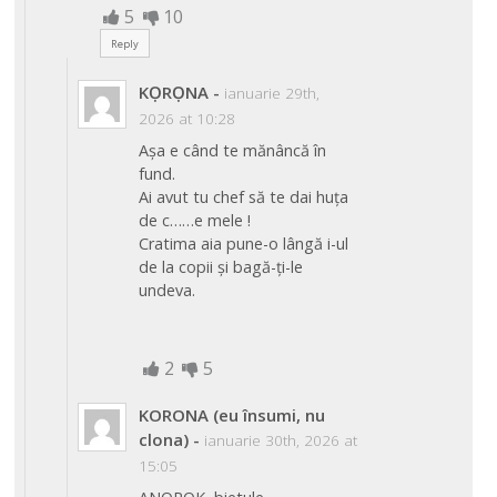
5
10
Reply
KỌRỌNA
-
ianuarie 29th,
2026 at 10:28
Așa e când te mănâncă în
fund.
Ai avut tu chef să te dai huța
de c……e mele !
Cratima aia pune-o lângă i-ul
de la copii și bagă-ți-le
undeva.
2
5
KORONA (eu însumi, nu
clona)
-
ianuarie 30th, 2026 at
15:05