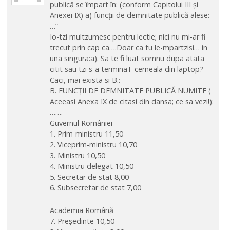
publică se împart în: (conform Capitolui III și
Anexei IX) a) funcții de demnitate publică alese:
…”
Io-tzi multzumesc pentru lectie; nici nu mi-ar fi
trecut prin cap ca….Doar ca tu le-mpartzisi… in
una singura:a). Sa te fi luat somnu dupa atata
citit sau tzi s-a terminaT cerneala din laptop?
Caci, mai exista si B.:
B. FUNCŢII DE DEMNITATE PUBLICĂ NUMITE (
Aceeasi Anexa IX de citasi din dansa; ce sa vezi!):
…….
Guvernul României
1. Prim-ministru 11,50
2. Viceprim-ministru 10,70
3. Ministru 10,50
4. Ministru delegat 10,50
5. Secretar de stat 8,00
6. Subsecretar de stat 7,00
Academia Română
7. Preşedinte 10,50