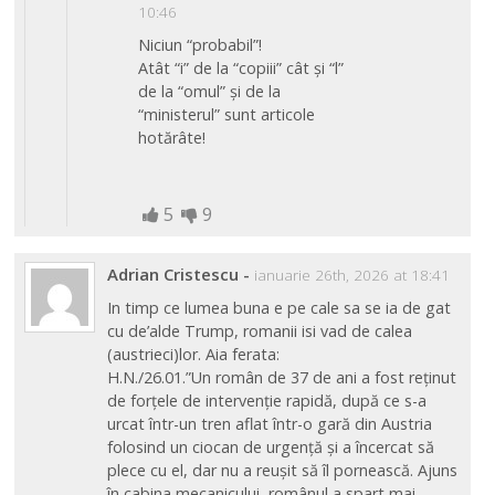
10:46
Niciun “probabil”!
Atât “i” de la “copiii” cât și “l”
de la “omul” și de la
“ministerul” sunt articole
hotărâte!
5
9
Adrian Cristescu
-
ianuarie 26th, 2026 at 18:41
In timp ce lumea buna e pe cale sa se ia de gat
cu de’alde Trump, romanii isi vad de calea
(austrieci)lor. Aia ferata:
H.N./26.01.”Un român de 37 de ani a fost reţinut
de forţele de intervenţie rapidă, după ce s-a
urcat într-un tren aflat într-o gară din Austria
folosind un ciocan de urgenţă şi a încercat să
plece cu el, dar nu a reuşit să îl pornească. Ajuns
în cabina mecanicului, românul a spart mai