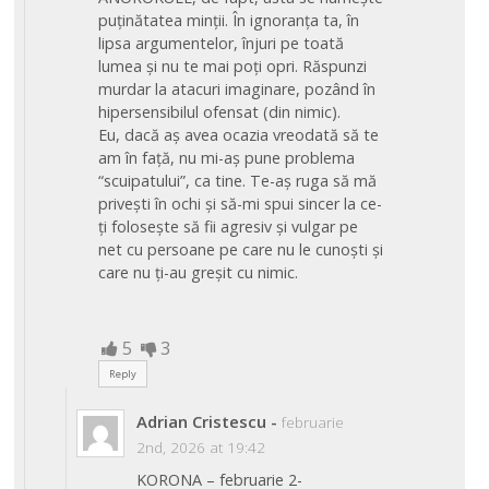
puținătatea minţii. În ignoranța ta, în
lipsa argumentelor, înjuri pe toată
lumea şi nu te mai poți opri. Răspunzi
murdar la atacuri imaginare, pozând în
hipersensibilul ofensat (din nimic).
Eu, dacă aş avea ocazia vreodată să te
am în față, nu mi-aş pune problema
“scuipatului”, ca tine. Te-aş ruga să mă
priveşti în ochi şi să-mi spui sincer la ce-
ți foloseşte să fii agresiv şi vulgar pe
net cu persoane pe care nu le cunoşti şi
care nu ți-au greşit cu nimic.
5
3
Reply
Adrian Cristescu
-
februarie
2nd, 2026 at 19:42
KORONA – februarie 2-