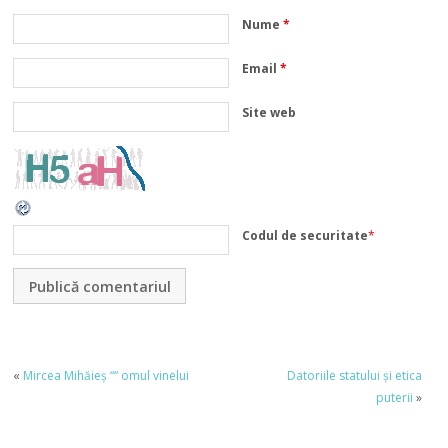
Nume
*
Email
*
Site web
Codul de securitate
*
«
Mircea Mihăieș ““ omul vinelui
Datoriile statului și etica
puterii
»