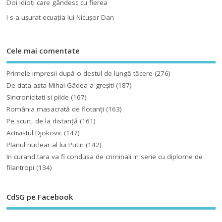
Doi idioţi care gândesc cu fierea
I s-a uşurat ecuaţia lui Nicuşor Dan
Cele mai comentate
Primele impresii după o destul de lungă tăcere
(276)
De data asta Mihai Gâdea a greşit!
(187)
Sincronicitati si pilde
(167)
România masacrată de flotanţi
(163)
Pe scurt, de la distanță
(161)
Activistul Djokovic
(147)
Planul nuclear al lui Putin
(142)
In curand tara va fi condusa de criminali in serie cu diplome de
filantropi
(134)
CdSG pe Facebook