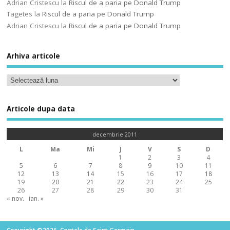
Adrian Cristescu
la
Riscul de a paria pe Donald Trump
Tagetes
la
Riscul de a paria pe Donald Trump
Adrian Cristescu
la
Riscul de a paria pe Donald Trump
Arhiva articole
Articole dupa data
decembrie 2011
L
Ma
Mi
J
V
S
D
1
2
3
4
5
6
7
8
9
10
11
12
13
14
15
16
17
18
19
20
21
22
23
24
25
26
27
28
29
30
31
« nov.
ian. »