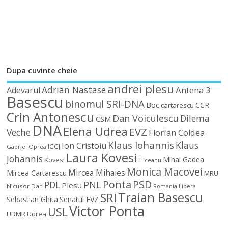
Dupa cuvinte cheie
andrei plesu
Adrian Nastase
Antena 3
Adevarul
Basescu
binomul SRI-DNA
Boc
CCR
cartarescu
Crin Antonescu
Dan Voiculescu
Dilema
CSM
DNA
Elena Udrea
EVZ
Veche
Florian Coldea
Klaus Iohannis
Klaus
Ion Cristoiu
ICCJ
Gabriel Oprea
Laura Kovesi
Johannis
Mihai Gadea
Kovesi
Liiceanu
Monica Macovei
Mircea Mihaies
Mircea Cartarescu
MRU
Ponta
PSD
PDL
PNL
Plesu
Nicusor Dan
Romania Libera
Traian Basescu
SRI
Sebastian Ghita
Senatul EVZ
Victor Ponta
USL
UDMR
Udrea