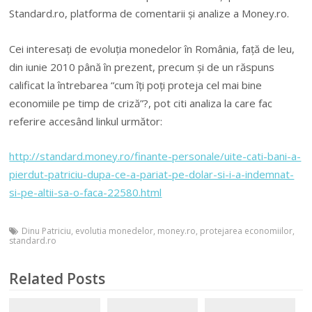
Standard.ro, platforma de comentarii și analize a Money.ro.
Cei interesați de evoluția monedelor în România, față de leu,
din iunie 2010 până în prezent, precum și de un răspuns
calificat la întrebarea “cum îți poți proteja cel mai bine
economiile pe timp de criză”?, pot citi analiza la care fac
referire accesând linkul următor:
http://standard.money.ro/finante-personale/uite-cati-bani-a-
pierdut-patriciu-dupa-ce-a-pariat-pe-dolar-si-i-a-indemnat-
si-pe-altii-sa-o-faca-22580.html
Dinu Patriciu
,
evolutia monedelor
,
money.ro
,
protejarea economiilor
,
standard.ro
Related Posts