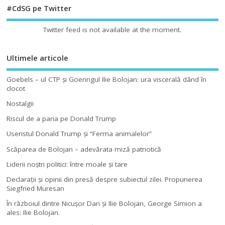
#CdSG pe Twitter
Twitter feed is not available at the moment.
Ultimele articole
Goebels – ul CTP şi Goeringul Ilie Bolojan: ura viscerală dând în
clocot
Nostalgii
Riscul de a paria pe Donald Trump
Useristul Donald Trump şi “Ferma animalelor”
Scăparea de Bolojan – adevărata miză patriotică
Liderii noştri politici: între moale şi tare
Declaraţii şi opinii din presă despre subiectul zilei. Propunerea
Siegfried Muresan
În războiul dintre Nicuşor Dan şi Ilie Bolojan, George Simion a
ales: Ilie Bolojan.