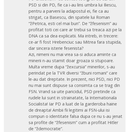
PSD si din PD, fie ca i-au lins umbra lui Iliescu,
pentru a parveni la adapostul ei, fie ca au
strigat, ca Basescu, din spatele lui Roman
“žPetrica, esti cel mai bun”. De “žfesenism” au
profitat toti cei care ar trebui sa treaca azi pe la
DNA ca sa dea explicatii. Ma intreb, in trecere:
ce-ar fi fost Hrebenciuc sau Mitrea fara stupida,
dar sincera isterie fesenista?
Azi, nimeni nu mai vrea sa-si aduca aminte ca
minerii n-au starnit doar groaza si stupoare.
Multa vreme dupa “žexcursia” minerilor, s-au
perindat pe la TVR diversi “žbuni romani” care
le-au dat dreptate. In prezent, nici PSD, nici PD
nu mai sunt dispuse sa consimta ca se trag din
FSN. Vrand sa uite paricidul, PSD pretinde ca
rudele lui sunt in strainatate, la Internationala
Socialista! Iar PD a luat de la garderoba haine
de dreapta! Ambii fii legitimi ai FSN-ului isi
compun o identitate falsa dupa ce nu s-au jenat
sa profite de “žfesenism” cum a profitat Hitler
de “ždemocratie”.