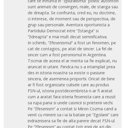
care se infrunta in “žpluralismul” politic autohton
sunt animati de convingeri, reale, de stanga sau
de dreapta. Se confrunta, cred eu, nu doctrine,
ci interese, de moment sau de perspectiva, de
grup sau personale. Aventura oportunista a
Partidului Democrat intre “žstanga” si
“ždreapta” e mai mult decat semnificativa.
In schimb, “žfesenismul” a fost un fenomen, pe
cat de contagios, pe atat de sincer. La fel de
sincer cum a fost peronismul in Argentina.
Tocmai de aceea el ar merita sa fie explicat, nu
aruncat in uitare. Fiindca nu s-a intamplat prea
des in istoria noastra sa existe o pasiune
sincera, de asemenea proportii. Oricat de bine
ar fi fost organizate culisele care au produs
FSN-ul, istoria postdecembrista n-ar fi aratat
cum a aratat fara isteria fesenista care a reusit
sa rupa pana si unele casnicii si prietenii vechi.
Pe “žfesenism” a contat si Miron Cozma cand a
venit cu minerii sa-i ia la bataie pe “žgolanii” care
indraznisera sa fie de alta parere decat FSN-ul.
Pe “žfesenism” au contat toti greii de azi din