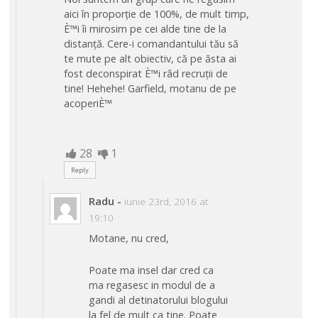
aici în proporție de 100%, de mult timp,
È™i îi mirosim pe cei alde tine de la
distanță. Cere-i comandantului tău să
te mute pe alt obiectiv, că pe ăsta ai
fost deconspirat È™i râd recruții de
tine! Hehehe! Garfield, motanu de pe
acoperiÈ™
28
1
Reply
Radu
-
iunie 23rd, 2016 at
19:10
Motane, nu cred,
Poate ma insel dar cred ca
ma regasesc in modul de a
gandi al detinatorului blogului
la fel de mult ca tine. Poate