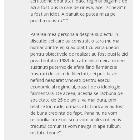
certitudine doar atat: daca regimul oligarhic de
azi a fost pus la cale de cineva, acel “žcineva” n-
a fost un idiot. A banuit ca putea miza pe
prostia noastra.”””
Parerea mea personala despre subiectul in
discutie: cei care au construit o tara (nu ma
numar printre ei) si au platit cu viata uneori
pentru obiectivele de realizat au fost pusi la zid
prea brutal in 1989 de catre niste neica nimeni
sustinuti puternic de afara fiind flamânzi si
frustrati de lipsa de libertati, cei pusi la zid
nefiind neaparat vinovati pentru esecul
economic al regimului, bazat pe o ideologie
falimentara. De aceea, acestia se razbuna pe
societate de 25 de ani si va mai dura, prin
relatiile lor, rude, urmasi, etc fiindca ei au fost
de buna credinta de fapt. Pana nu ne vom
reconcilia intre noi si nu vom analiza obiectiv
trecutul comunist vom naviga in ape tulburi,
restul e teorie”¦