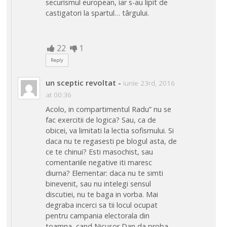
securismul european, iar s-au lipit de
castigatori la spartul… târgului.
22
1
Reply
un sceptic revoltat
-
iunie 23rd, 2016
at 00:36
Acolo, in compartimentul Radu” nu se
fac exercitii de logica? Sau, ca de
obicei, va limitati la lectia sofismului. Si
daca nu te regasesti pe blogul asta, de
ce te chinui? Esti masochist, sau
comentariile negative iti maresc
diurna? Elementar: daca nu te simti
binevenit, sau nu intelegi sensul
discutiei, nu te baga in vorba. Mai
degraba incerci sa tii locul ocupat
pentru campania electorala din
toamna, cand Nicusor Dan da proba