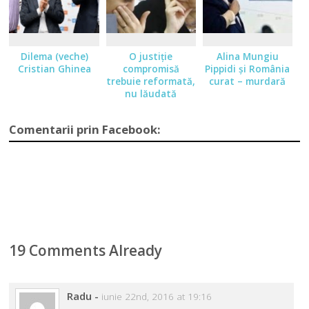
Dilema (veche)
O justiţie
Alina Mungiu
Cristian Ghinea
compromisă
Pippidi şi România
trebuie reformată,
curat – murdară
nu lăudată
Comentarii prin Facebook:
19 Comments Already
Radu
-
iunie 22nd, 2016 at 19:16