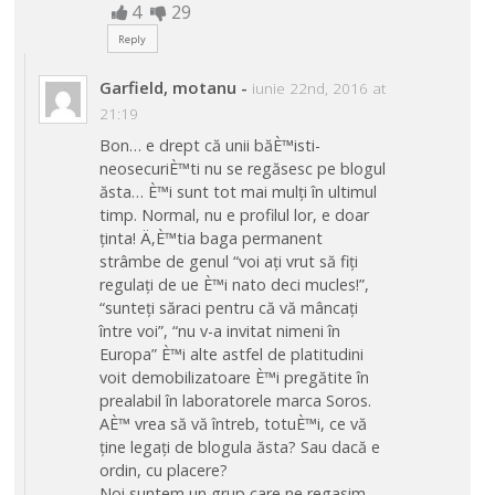
4
29
Reply
Garfield, motanu
-
iunie 22nd, 2016 at
21:19
Bon… e drept că unii băÈ™isti-
neosecuriÈ™ti nu se regăsesc pe blogul
ăsta… È™i sunt tot mai mulți în ultimul
timp. Normal, nu e profilul lor, e doar
ținta! Ä‚È™tia baga permanent
strâmbe de genul “voi ați vrut să fiți
regulați de ue È™i nato deci mucles!”,
“sunteți săraci pentru că vă mâncați
între voi”, “nu v-a invitat nimeni în
Europa” È™i alte astfel de platitudini
voit demobilizatoare È™i pregătite în
prealabil în laboratorele marca Soros.
AÈ™ vrea să vă întreb, totuÈ™i, ce vă
ține legați de blogula ăsta? Sau dacă e
ordin, cu placere?
Noi suntem un grup care ne regasim