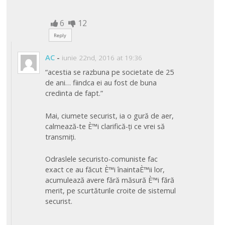
6
12
Reply
AC
-
iunie 22nd, 2016 at 19:36
“acestia se razbuna pe societate de 25
de ani… fiindca ei au fost de buna
credinta de fapt.”
Mai, ciumete securist, ia o gură de aer,
calmează-te È™i clarifică-ți ce vrei să
transmiți.
Odraslele securisto-comuniste fac
exact ce au făcut È™i înaintaÈ™ii lor,
acumulează avere fără măsură È™i fără
merit, pe scurtăturile croite de sistemul
securist.