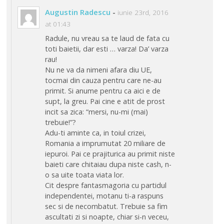
Augustin Radescu
-
iunie 23rd, 2016
at 01:43
Radule, nu vreau sa te laud de fata cu
toti baietii, dar esti … varza! Da’ varza
rau!
Nu ne va da nimeni afara diu UE,
tocmai din cauza pentru care ne-au
primit. Si anume pentru ca aici e de
supt, la greu. Pai cine e atit de prost
incit sa zica: “mersi, nu-mi (mai)
trebuie!”?
Adu-ti aminte ca, in toiul crizei,
Romania a imprumutat 20 miliare de
iepuroi. Pai ce prajiturica au primit niste
baieti care chitaiau dupa niste cash, n-
o sa uite toata viata lor.
Cit despre fantasmagoria cu partidul
independentei, motanu ti-a raspuns
sec si de necombatut. Trebuie sa fim
ascultati zi si noapte, chiar si-n veceu,