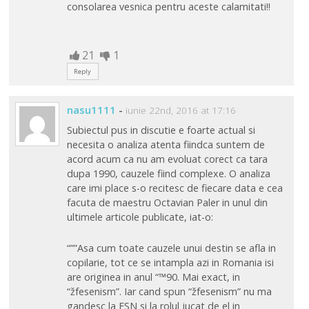
consolarea vesnica pentru aceste calamitati!!
21
1
Reply
nasu1111
-
iunie 22nd, 2016 at 17:16
Subiectul pus in discutie e foarte actual si
necesita o analiza atenta fiindca suntem de
acord acum ca nu am evoluat corect ca tara
dupa 1990, cauzele fiind complexe. O analiza
care imi place s-o recitesc de fiecare data e cea
facuta de maestru Octavian Paler in unul din
ultimele articole publicate, iat-o:
“””Asa cum toate cauzele unui destin se afla in
copilarie, tot ce se intampla azi in Romania isi
are originea in anul “™90. Mai exact, in
“žfesenism”. Iar cand spun “žfesenism” nu ma
gandesc la FSN si la rolul jucat de el in