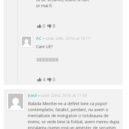
or mai fi.
0
8
AC
-
iunie 24th, 2016 at 10:17
Care UE?
:)))))))))))))))
4
0
paul
-
iunie 22nd, 2016 at 17:33
Balada Mioritei ne-a definit bine ca popor :
contemplativ, fatalist, perdant, nu avem o
mentalitate de invingatori ci totdeauna de
invinsi, se vede bine la fotbal, avem mereu dupa
instalarea ciumei rosii un amestec de securism