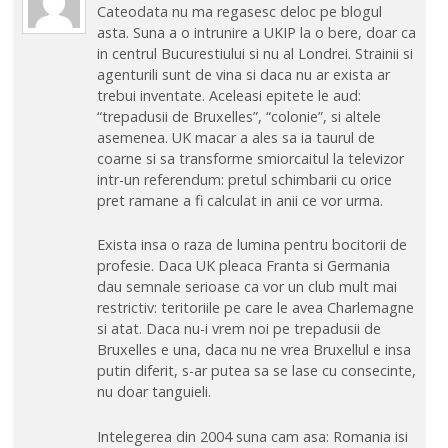
Cateodata nu ma regasesc deloc pe blogul
asta. Suna a o intrunire a UKIP la o bere, doar ca
in centrul Bucurestiului si nu al Londrei. Strainii si
agenturili sunt de vina si daca nu ar exista ar
trebui inventate. Aceleasi epitete le aud:
“trepadusii de Bruxelles”, “colonie”, si altele
asemenea. UK macar a ales sa ia taurul de
coarne si sa transforme smiorcaitul la televizor
intr-un referendum: pretul schimbarii cu orice
pret ramane a fi calculat in anii ce vor urma.
Exista insa o raza de lumina pentru bocitorii de
profesie. Daca UK pleaca Franta si Germania
dau semnale serioase ca vor un club mult mai
restrictiv: teritoriile pe care le avea Charlemagne
si atat. Daca nu-i vrem noi pe trepadusii de
Bruxelles e una, daca nu ne vrea Bruxellul e insa
putin diferit, s-ar putea sa se lase cu consecinte,
nu doar tanguieli.
Intelegerea din 2004 suna cam asa: Romania isi