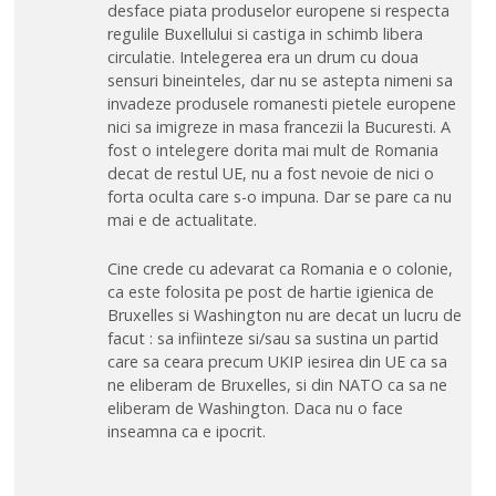
desface piata produselor europene si respecta
regulile Buxellului si castiga in schimb libera
circulatie. Intelegerea era un drum cu doua
sensuri bineinteles, dar nu se astepta nimeni sa
invadeze produsele romanesti pietele europene
nici sa imigreze in masa francezii la Bucuresti. A
fost o intelegere dorita mai mult de Romania
decat de restul UE, nu a fost nevoie de nici o
forta oculta care s-o impuna. Dar se pare ca nu
mai e de actualitate.
Cine crede cu adevarat ca Romania e o colonie,
ca este folosita pe post de hartie igienica de
Bruxelles si Washington nu are decat un lucru de
facut : sa infiinteze si/sau sa sustina un partid
care sa ceara precum UKIP iesirea din UE ca sa
ne eliberam de Bruxelles, si din NATO ca sa ne
eliberam de Washington. Daca nu o face
inseamna ca e ipocrit.