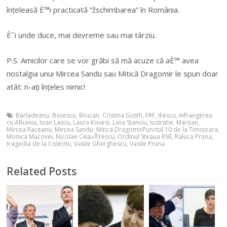
înțeleasă È™i practicată “žschimbarea” în România.
È˜i unde duce, mai devreme sau mai târziu.
P.S. Amicilor care se vor grăbi să mă acuze că aÈ™ avea
nostalgia unui Mircea Sandu sau Mitică Dragomir le spun doar
atât: n-ați înțeles nimic!
Barladeanu
,
Basescu
,
Brucan
,
Cristina Gusth
,
FRF
,
Iliescu
,
infrangerea
cu Albania
,
Ioan Lascu
,
Laura Kovesi
,
Livia Stanciu
,
lustratie
,
Marțian
,
Mircea Raceanu
,
Mircea Sandu
,
Mitica DragomirPunctul 10 de la Timisoara
,
Monica Macovei
,
Nicolae CeauÅŸescu
,
Ordinul Steaua RSR
,
Raluca Pruna
,
tragedia de la Colectiv
,
Vasile Gherghescu
,
Vasile Pruna
Related Posts