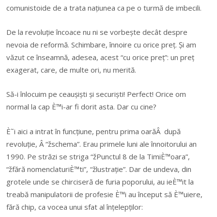
comunistoide de a trata națiunea ca pe o turmă de imbecili.
De la revoluție încoace nu ni se vorbește decât despre
nevoia de reformă. Schimbare, înnoire cu orice preț. Și am
văzut ce înseamnă, adesea, acest “cu orice preț”: un preț
exagerat, care, de multe ori, nu merită.
Să-i înlocuim pe ceaușiști și securiști! Perfect! Orice om
normal la cap È™i-ar fi dorit asta. Dar cu cine?
È˜i aici a intrat în funcțiune, pentru prima oarăÂ după
revoluție, Â “žschema”. Erau primele luni ale înnoitorului an
1990. Pe străzi se striga “žPunctul 8 de la TimiÈ™oara”,
“žfără nomenclaturiÈ™ti”, “žlustrație”. Dar de undeva, din
grotele unde se chirciseră de furia poporului, au ieÈ™it la
treabă manipulatorii de profesie È™i au început să È™uiere,
fără chip, ca vocea unui sfat al înțelepților: