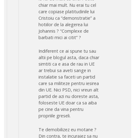
chiar mai mult. Nu erai tu cel
care copiase platitudinile lui
Cristoiu ca “demonstratie” a
hotiilor de la alegerea lui
Johannis ? “Complexe de
barbati mici ai citit” ?
Indiferent ce ai spune tu sau
altii pe blogul asta, daca chiar
simtiti ca e asa de rau in UE
ar trebui sa aveti sange in
instalatie sa faceti un partid
care sa militeze pentru iesirea
din UE. Nici PSD, nici vreun alt
partid de azi nu doreste asta,
foloseste UE doar ca sa aiba
pe cine da vina pentru
propriile greseli.
Te demobilizez eu motane ?
Din contra, te incurajez sa nu