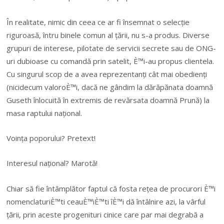
În realitate, nimic din ceea ce ar fi însemnat o selecție
riguroasă, întru binele comun al țării, nu s-a produs. Diverse
grupuri de interese, pilotate de servicii secrete sau de ONG-
uri dubioase cu comandă prin satelit, È™i-au propus clientela.
Cu singurul scop de a avea reprezentanți cât mai obedienți
(nicidecum valoroÈ™i, dacă ne gândim la dărăpănata doamnă
Guseth înlocuită în extremis de revărsata doamnă Prună) la
masa raptului național.
Voința poporului? Pretext!
Interesul național? Marotă!
Chiar să fie întâmplător faptul că fosta rețea de procurori È™i
nomenclaturiÈ™ti ceauÈ™iÈ™ti îÈ™i dă întâlnire azi, la vârful
țării, prin aceste progenituri cinice care par mai degrabă a