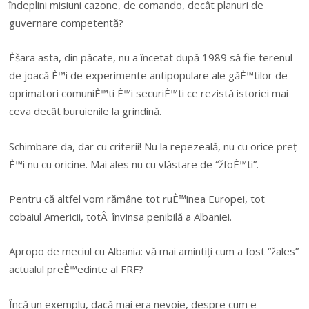
îndeplini misiuni cazone, de comando, decât planuri de
guvernare competentă?
Èšara asta, din păcate, nu a încetat după 1989 să fie terenul
de joacă È™i de experimente antipopulare ale găÈ™tilor de
oprimatori comuniÈ™ti È™i securiÈ™ti ce rezistă istoriei mai
ceva decât buruienile la grindină.
Schimbare da, dar cu criterii! Nu la repezeală, nu cu orice preț
È™i nu cu oricine. Mai ales nu cu vlăstare de “žfoÈ™ti”.
Pentru că altfel vom rămâne tot ruÈ™inea Europei, tot
cobaiul Americii, totÂ învinsa penibilă a Albaniei.
Apropo de meciul cu Albania: vă mai amintiți cum a fost “žales”
actualul preÈ™edinte al FRF?
Încă un exemplu, dacă mai era nevoie, despre cum e