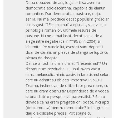
Dupa douazeci de ani, logic ar fi sa avem o
democratie adolescentina, capabila de elanuri
romantice. Dar democratia noastra e, deja,
senila. Nu mai produce decat populism grosolan
si dezgust. “žFesenismul” a epuizat, s-ar zice, in
psihologia romanilor, ultimele resurse de
pasiune. Nu ne-a mai lasat decat sansa de a
alege intre negatie (ca in “™96 si in 2004) si
lehamite. Pe ruinele lui, escrocii sunt depasiti
doar de canalii, iar pleava de stanga se lupta cu
pleava de dreapta.
Dar ce-a fost, la urma urmei, “žfesenismul”? Un
“žcomunism rezidual”? Eu, unul, n-am vazut
nimic melancolic, nimic pasiv, in fanatismul celor
care nu admiteau obiectii impotriva FSN-ului.
Teama, instinctiva, de o libertate prea mare, cu
care nu eram obisnuiti? Deprinderea de a vedea
istoria dintr-o perspectiva paternalista? Sau o
dovada ca nu eram pregatiti ori, poate, nici apti
(deocamdata) pentru democratie? Imi e greu sa
dau o explicatie precisa. Pot spune cu