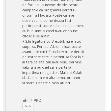
de foc. Sau ai nevoie de idei pentru
campanie ca programul partidului
oricum vi-l fac altii.Poate ca n-ai
observat: nu comenteaza toti
participantii toate subiectele, oamenii
au bun simt si cand n-au ce spune,
citesc si se abtin.
P.S.In legatura cu Brexitul, nu e nicio
surpriza. Perfidul Albion a luat toate
avantajele din UE, inclusiv niste decizii
de instante care le permit sa faca la ei
in tara ce alte tari n-au voie, dar vine
valul si n-au chef sa ia parte la
impartirea refugiatilor. Mai e si Calais-
ul…Dar asta e o alta tema, probabil
viitoare. Citeste si vino atunci…
17
2
Reply