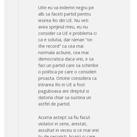
Uite eu va indemn negru pe
alb sa faceti partid pentru
iesirea Ro din UE. Nu veti
avea sprijinul meu, eu nu
consider ca UE e problema ci
ca e solutia, dar raman “on
the record” ca cea mai
normala actiune, cea mai
democratica daca vrei, e sa
faci un partid care sa schimbe
o politica pe care o consideri
proasta. Oricine considera ca
intrarea Ro in UE a fost
paguboasa are dreptul si
datoria chiar sa sustina un
astfel de partid.
Acuma astept sa fiu facut
violator in serie, arestat,
ascultat in veceu si ce mai vrei
tu de securisti, licurici si care