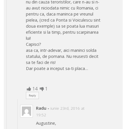
nu din cauza teroristilor, care n-au si n-
au avut niciodata nimic cu Romania, ci
pentru ca, daca maninca pe vreunul
pielea, (cred ca Ponta si Voiculescu sint
doua exemple) sa se poata lua masuri
eficiente si la timp, pentru scarpinarea
lui!
Capisci?
asa ca, intr-adevar, aici maninci solda
statului, de pomana. Nu reusesti decit
sa te faci de ris!
Dar poate a inceput sa-ti placa…
14
1
Reply
Radu
-
iunie 23rd, 2016 at
19:52
Augustine,