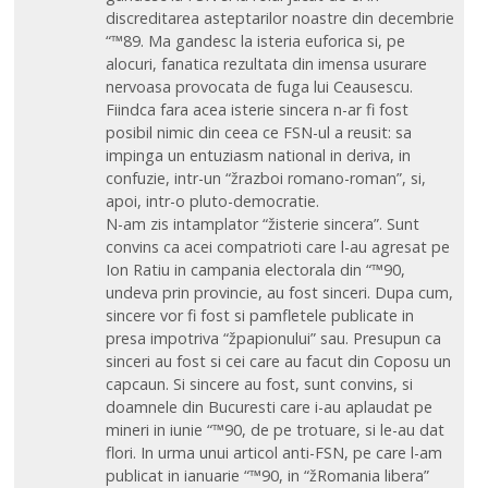
discreditarea asteptarilor noastre din decembrie
“™89. Ma gandesc la isteria euforica si, pe
alocuri, fanatica rezultata din imensa usurare
nervoasa provocata de fuga lui Ceausescu.
Fiindca fara acea isterie sincera n-ar fi fost
posibil nimic din ceea ce FSN-ul a reusit: sa
impinga un entuziasm national in deriva, in
confuzie, intr-un “žrazboi romano-roman”, si,
apoi, intr-o pluto-democratie.
N-am zis intamplator “žisterie sincera”. Sunt
convins ca acei compatrioti care l-au agresat pe
Ion Ratiu in campania electorala din “™90,
undeva prin provincie, au fost sinceri. Dupa cum,
sincere vor fi fost si pamfletele publicate in
presa impotriva “žpapionului” sau. Presupun ca
sinceri au fost si cei care au facut din Coposu un
capcaun. Si sincere au fost, sunt convins, si
doamnele din Bucuresti care i-au aplaudat pe
mineri in iunie “™90, de pe trotuare, si le-au dat
flori. In urma unui articol anti-FSN, pe care l-am
publicat in ianuarie “™90, in “žRomania libera”