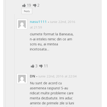
19
2
Reply
nasu1111
-
iunie 22nd, 2016
at 21:59
ciumete format la Baneasa,
n-ai inteles nimic din ce am
scris eu, ai mintea
incetosata…
3
11
DN
-
iunie 22nd, 2016 at 22:04
Nu sunt de acord cu
asemenea raspuns! S-au
ridicat multe probleme care
merita dezbatute. Imi aduc
aminte de primele zile si luni