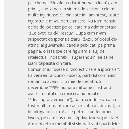
(se chema “žIluziile au durat numai o luna”), am
primit, saptamani in sir, mii de scrisori, cele mai
multe injurioase. Si, din cate imi amintesc, toate
injuraturile mi-au parut sincere. Nu i-am banuit
deloc de ipocrizie pe cei care ma admonestau:
“žCe aveti cu d-l Iliescu?” Dupa cum n-am
suspectat de ipocrizie ziarul “žAzi”, oficiosul de-
atunci al guvernului, cand a publicat, pe prima
pagina, o lista (pe care figuram si eu) de
intelectuali indezirabili, sugerandu-ni-se sa ne
luam talpasita din tara.
Comunismul fusese o “žcolectivizare a ipocriziei”.
La venirea tancurilor rusesti, partidul comunist
roman nu avea nici o mie de membri. In
decembrie “™89, numara milioane (ilustrand
avertismentul din cronici ca nu omul e
“ždeasupra vremurilor”), dar ma indoiesc ca au
fost multi romanii care au crezut, cu adevarat, in
ideologia oficiala. Azi se petrece un fenomen
invers, pe care l-as numi “žprivatizarea ipocriziei”.
Am indoieli ca membrii si simpatizantii partidelor