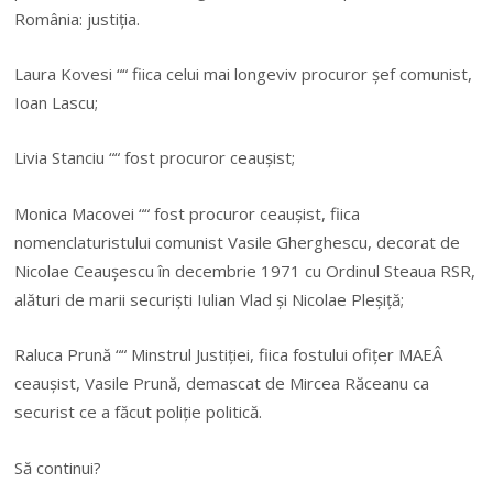
România: justiția.
Laura Kovesi ““ fiica celui mai longeviv procuror șef comunist,
Ioan Lascu;
Livia Stanciu ““ fost procuror ceaușist;
Monica Macovei ““ fost procuror ceaușist, fiica
nomenclaturistului comunist Vasile Gherghescu, decorat de
Nicolae Ceaușescu în decembrie 1971 cu Ordinul Steaua RSR,
alături de marii securiști Iulian Vlad și Nicolae Pleșiță;
Raluca Prună ““ Minstrul Justiției, fiica fostului ofițer MAEÂ
ceaușist, Vasile Prună, demascat de Mircea Răceanu ca
securist ce a făcut poliție politică.
Să continui?