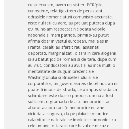
cu sinecurism, avem un sistem PCR(pile,
cunostinte, relatii)extrem de persistent,
odraslele nomenclaturii comunisto-securiste,
niste nulitati cu aere, au preluat puterea dupa
89, nu ne-am respectat niciodata valorile
nationale si marii patrioti, primii s-au putut
afirma doar in vestul european, mai ales in
Franta, ceilalti au sfarsit rau, asasinati,
deportati, marginalizati, o tara in care alogenii
si-au batut joc de romani si de tara, dupa cum
au vrut, conducatorii au avut si au inca multi o
mentalitate de slugi, in prezent ale
Washingtonului si Bruxelles-ului si ale
corporatiilor, un guvern asa zis de tehnocrati nu
poate fi impus de strada, ce a impus strada ca
schimbare este doar o parodie, dar nu a fost
suficient, o gramada de alte nenorociri s-au
abatut asupra tarii (o nenorocire nu vine
niciodata singura), da pe plaiurile mioritice
calamitatile naturale se impletesc armonios cu
cele umane, o tara in care hazul de necaz e