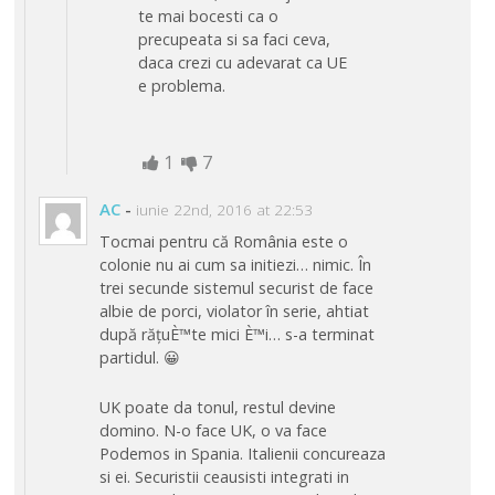
te mai bocesti ca o
precupeata si sa faci ceva,
daca crezi cu adevarat ca UE
e problema.
1
7
AC
-
iunie 22nd, 2016 at 22:53
Tocmai pentru că România este o
colonie nu ai cum sa initiezi… nimic. În
trei secunde sistemul securist de face
albie de porci, violator în serie, ahtiat
după rățuÈ™te mici È™i… s-a terminat
partidul. 😀
UK poate da tonul, restul devine
domino. N-o face UK, o va face
Podemos in Spania. Italienii concureaza
si ei. Securistii ceausisti integrati in