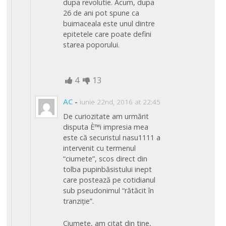
dupa revolutie. Acum, dupa
26 de ani pot spune ca
buimaceala este unul dintre
epitetele care poate defini
starea poporului.
4
13
AC
-
iunie 22nd, 2016 at 22:45
De curiozitate am urmărit
disputa È™i impresia mea
este că securistul nasu1111 a
intervenit cu termenul
“ciumete”, scos direct din
tolba pupinbăsistului inept
care postează pe cotidianul
sub pseudonimul “rătăcit în
tranziție”.
Ciumete, am citat din tine,