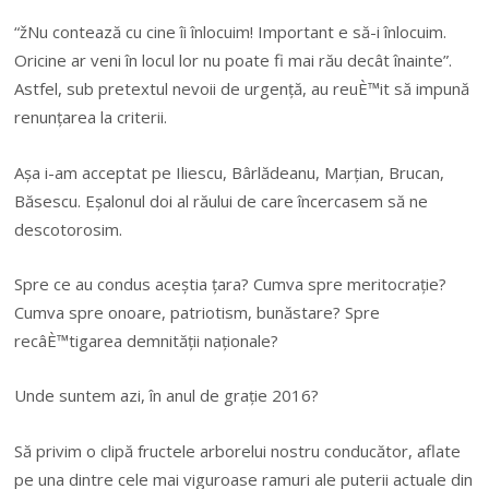
“žNu contează cu cine îi înlocuim! Important e să-i înlocuim.
Oricine ar veni în locul lor nu poate fi mai rău decât înainte”.
Astfel, sub pretextul nevoii de urgență, au reuÈ™it să impună
renunțarea la criterii.
Așa i-am acceptat pe Iliescu, Bârlădeanu, Marțian, Brucan,
Băsescu. Eșalonul doi al răului de care încercasem să ne
descotorosim.
Spre ce au condus aceștia țara? Cumva spre meritocrație?
Cumva spre onoare, patriotism, bunăstare? Spre
recâÈ™tigarea demnității naționale?
Unde suntem azi, în anul de grație 2016?
Să privim o clipă fructele arborelui nostru conducător, aflate
pe una dintre cele mai viguroase ramuri ale puterii actuale din