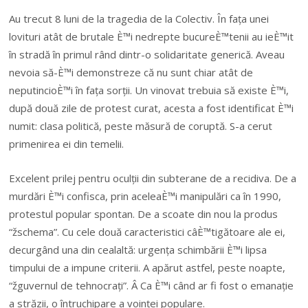
Au trecut 8 luni de la tragedia de la Colectiv. În fața unei
lovituri atât de brutale È™i nedrepte bucureÈ™tenii au ieÈ™it
în stradă în primul rând dintr-o solidaritate generică. Aveau
nevoia să-È™i demonstreze că nu sunt chiar atât de
neputincioÈ™i în fața sorții. Un vinovat trebuia să existe È™i,
după două zile de protest curat, acesta a fost identificat È™i
numit: clasa politică, peste măsură de coruptă. S-a cerut
primenirea ei din temelii.
Excelent prilej pentru oculții din subterane de a recidiva. De a
murdări È™i confisca, prin aceleaÈ™i manipulări ca în 1990,
protestul popular spontan. De a scoate din nou la produs
“žschema”. Cu cele două caracteristici câÈ™tigătoare ale ei,
decurgând una din cealaltă: urgența schimbării È™i lipsa
timpului de a impune criterii. A apărut astfel, peste noapte,
“žguvernul de tehnocrați”. Â Ca È™i când ar fi fost o emanație
a străzii, o întruchipare a voinței populare.