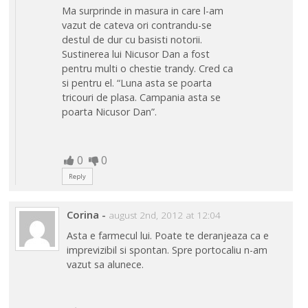
Ma surprinde in masura in care l-am
vazut de cateva ori contrandu-se
destul de dur cu basisti notorii.
Sustinerea lui Nicusor Dan a fost
pentru multi o chestie trandy. Cred ca
si pentru el. “Luna asta se poarta
tricouri de plasa. Campania asta se
poarta Nicusor Dan”.
0
0
Reply
Corina
-
august 2nd, 2012 at 12:04
Asta e farmecul lui. Poate te deranjeaza ca e
imprevizibil si spontan. Spre portocaliu n-am
vazut sa alunece.