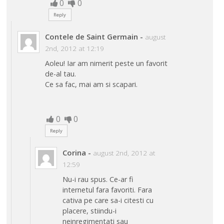
0
0
Reply
Contele de Saint Germain
-
august
2nd, 2012 at 12:19
Aoleu! Iar am nimerit peste un favorit
de-al tau.
Ce sa fac, mai am si scapari.
0
0
Reply
Corina
-
august 2nd, 2012 at
12:59
Nu-i rau spus. Ce-ar fi
internetul fara favoriti. Fara
cativa pe care sa-i citesti cu
placere, stiindu-i
neinregimentati sau