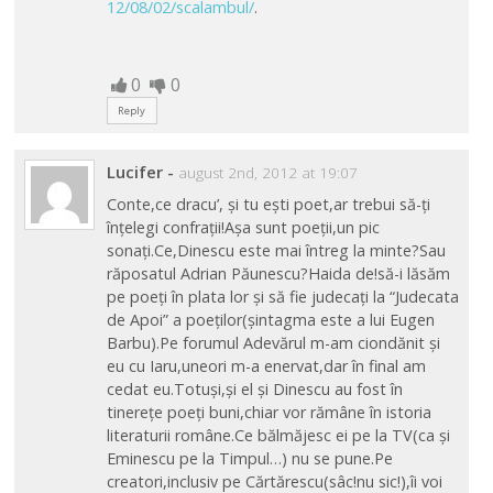
12/08/02/scalambul/
.
0
0
Reply
Lucifer
-
august 2nd, 2012 at 19:07
Conte,ce dracu’, și tu ești poet,ar trebui să-ți
înțelegi confrații!Așa sunt poeții,un pic
sonați.Ce,Dinescu este mai întreg la minte?Sau
răposatul Adrian Păunescu?Haida de!să-i lăsăm
pe poeți în plata lor și să fie judecați la “Judecata
de Apoi” a poeților(șintagma este a lui Eugen
Barbu).Pe forumul Adevărul m-am ciondănit și
eu cu Iaru,uneori m-a enervat,dar în final am
cedat eu.Totuși,și el și Dinescu au fost în
tinerețe poeți buni,chiar vor rămâne în istoria
literaturii române.Ce bălmăjesc ei pe la TV(ca și
Eminescu pe la Timpul…) nu se pune.Pe
creatori,inclusiv pe Cărtărescu(sâc!nu sic!),îi voi