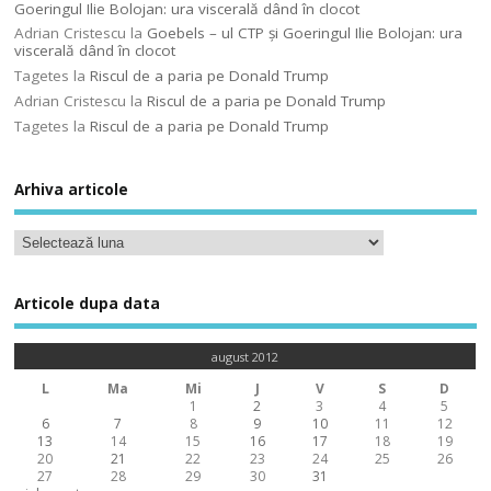
Goeringul Ilie Bolojan: ura viscerală dând în clocot
Adrian Cristescu
la
Goebels – ul CTP şi Goeringul Ilie Bolojan: ura
viscerală dând în clocot
Tagetes
la
Riscul de a paria pe Donald Trump
Adrian Cristescu
la
Riscul de a paria pe Donald Trump
Tagetes
la
Riscul de a paria pe Donald Trump
Arhiva articole
Articole dupa data
august 2012
L
Ma
Mi
J
V
S
D
1
2
3
4
5
6
7
8
9
10
11
12
13
14
15
16
17
18
19
20
21
22
23
24
25
26
27
28
29
30
31