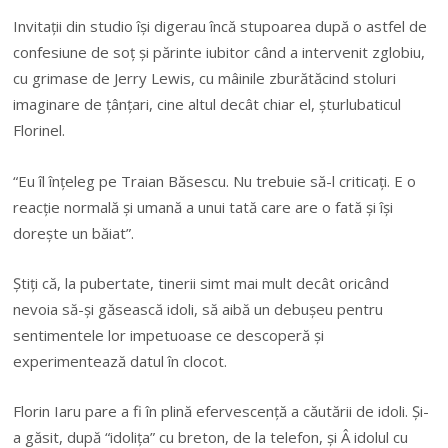
Invitații din studio își digerau încă stupoarea după o astfel de
confesiune de soț și părinte iubitor când a intervenit zglobiu,
cu grimase de Jerry Lewis, cu mâinile zburătăcind stoluri
imaginare de țânțari, cine altul decât chiar el, șturlubaticul
Florinel.
“Eu îl înțeleg pe Traian Băsescu. Nu trebuie să-l criticați. E o
reacție normală și umană a unui tată care are o fată și își
dorește un băiat”.
Știți că, la pubertate, tinerii simt mai mult decât oricând
nevoia să-și găsească idoli, să aibă un debușeu pentru
sentimentele lor impetuoase ce descoperă și
experimentează datul în clocot.
Florin Iaru pare a fi în plină efervescență a căutării de idoli. Și-
a găsit, după “idolița” cu breton, de la telefon, și Â idolul cu