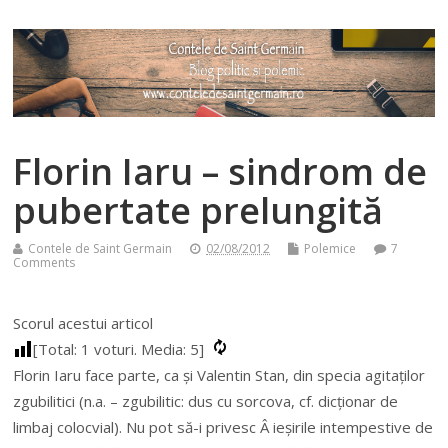
Florin Iaru – sindrom de
pubertate prelungită
Contele de Saint Germain
02/08/2012
Polemice
7
Comments
Scorul acestui articol
[Total:
1
voturi. Media:
5
]
Florin Iaru face parte, ca și Valentin Stan, din specia agitaților
zgubilitici (n.a. – zgubilitic: dus cu sorcova, cf. dicționar de
limbaj colocvial). Nu pot să-i privesc Â ieșirile intempestive de