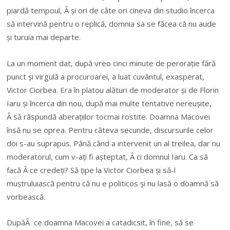
piardă tempoul, Â și ori de câte ori cineva din studio încerca
să intervină pentru o replică, domnia sa se făcea că nu aude
și turuia mai departe.
La un moment dat, după vreo cinci minute de perorație fără
punct și virgulă a procuroarei, a luat cuvântul, exasperat,
Victor Ciorbea. Era în platou alături de moderator și de Florin
Iaru și încerca din nou, după mai multe tentative nereușite,
Â să răspundă aberațiilor tocmai rostite. Doamna Macovei
însă nu se oprea. Pentru câteva secunde, discursurile celor
doi s-au suprapus. Până când a intervenit un al treilea, dar nu
moderatorul, cum v-ați fi așteptat, Â ci domnul Iaru. Ca să
facă Â ce credeți? Să țipe la Victor Ciorbea și să-l
muștruluiască pentru că nu e politicos și nu lasă o doamnă să
vorbească.
DupăÂ ce doamna Macovei a catadicsit, în fine, să se