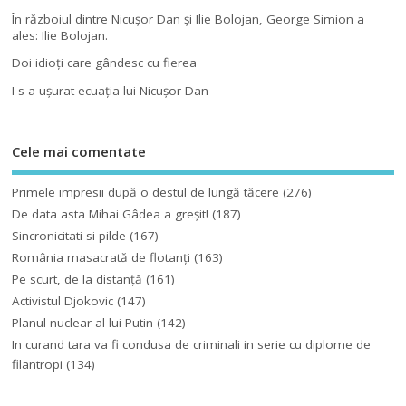
În războiul dintre Nicuşor Dan şi Ilie Bolojan, George Simion a
ales: Ilie Bolojan.
Doi idioţi care gândesc cu fierea
I s-a uşurat ecuaţia lui Nicuşor Dan
Cele mai comentate
Primele impresii după o destul de lungă tăcere
(276)
De data asta Mihai Gâdea a greşit!
(187)
Sincronicitati si pilde
(167)
România masacrată de flotanţi
(163)
Pe scurt, de la distanță
(161)
Activistul Djokovic
(147)
Planul nuclear al lui Putin
(142)
In curand tara va fi condusa de criminali in serie cu diplome de
filantropi
(134)