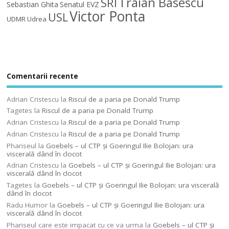
Traian Basescu
SRI
Sebastian Ghita
Senatul EVZ
Victor Ponta
USL
UDMR
Udrea
Comentarii recente
Adrian Cristescu
la
Riscul de a paria pe Donald Trump
Tagetes
la
Riscul de a paria pe Donald Trump
Adrian Cristescu
la
Riscul de a paria pe Donald Trump
Adrian Cristescu
la
Riscul de a paria pe Donald Trump
Phariseul
la
Goebels – ul CTP şi Goeringul Ilie Bolojan: ura
viscerală dând în clocot
Adrian Cristescu
la
Goebels – ul CTP şi Goeringul Ilie Bolojan: ura
viscerală dând în clocot
Tagetes
la
Goebels – ul CTP şi Goeringul Ilie Bolojan: ura viscerală
dând în clocot
Radu Humor
la
Goebels – ul CTP şi Goeringul Ilie Bolojan: ura
viscerală dând în clocot
Phariseul care este impacat cu ce va urma
la
Goebels – ul CTP şi