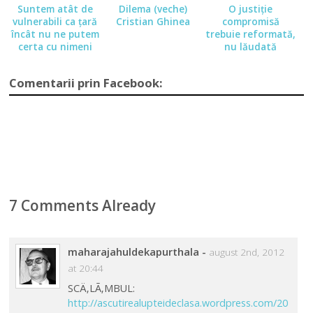
Suntem atât de
Dilema (veche)
O justiţie
vulnerabili ca ţară
Cristian Ghinea
compromisă
încât nu ne putem
trebuie reformată,
certa cu nimeni
nu lăudată
Comentarii prin Facebook:
7 Comments Already
maharajahuldekapurthala
-
august 2nd, 2012
at 20:44
SCÄ‚LÃ‚MBUL:
http://ascutirealupteideclasa.wordpress.com/20