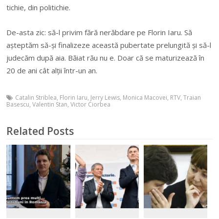
tichie, din politichie.
De-asta zic: să-l privim fără nerăbdare pe Florin Iaru. Să
așteptăm să-și finalizeze această pubertate prelungită și să-l
judecăm după aia. Băiat rău nu e. Doar că se maturizează în
20 de ani cât alții într-un an.
Catalin Striblea
,
Florin Iaru
,
Jerry Lewis
,
Monica Macovei
,
RTV
,
Traian
Basescu
,
Valentin Stan
,
Victor Ciorbea
Related Posts