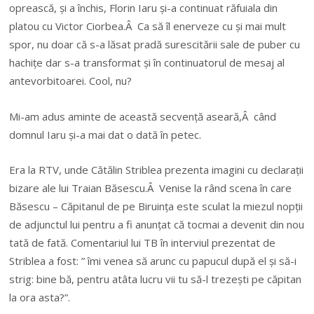
oprească, și a închis, Florin Iaru și-a continuat răfuiala din
platou cu Victor Ciorbea.Â Ca să îl enerveze cu și mai mult
spor, nu doar că s-a lăsat pradă surescitării sale de puber cu
hachițe dar s-a transformat și în continuatorul de mesaj al
antevorbitoarei. Cool, nu?
Mi-am adus aminte de această secvență aseară,Â când
domnul Iaru și-a mai dat o dată în petec.
Era la RTV, unde Cătălin Striblea prezenta imagini cu declarații
bizare ale lui Traian Băsescu.Â Venise la rând scena în care
Băsescu – Căpitanul de pe Biruința este sculat la miezul nopții
de adjunctul lui pentru a fi anunțat că tocmai a devenit din nou
tată de fată. Comentariul lui TB în interviul prezentat de
Striblea a fost: ” îmi venea să arunc cu papucul după el și să-i
strig: bine bă, pentru atâta lucru vii tu să-l trezești pe căpitan
la ora asta?”.