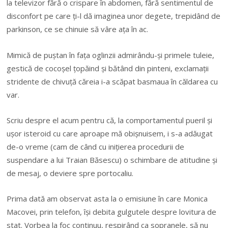
la televizor fără o crispare în abdomen, fără sentimentul de
disconfort pe care ți-l dă imaginea unor degete, trepidând de
parkinson, ce se chinuie să vâre ața în ac.
Mimică de puștan în fața oglinzii admirându-și primele tuleie,
gestică de cocoșel țopăind și bătând din pinteni, exclamații
stridente de chivuță căreia i-a scăpat basmaua în căldarea cu
var.
Scriu despre el acum pentru că, la comportamentul pueril și
ușor isteroid cu care aproape mă obișnuisem, i s-a adăugat
de-o vreme (cam de când cu inițierea procedurii de
suspendare a lui Traian Băsescu) o schimbare de atitudine și
de mesaj, o deviere spre portocaliu.
Prima dată am observat asta la o emisiune în care Monica
Macovei, prin telefon, își debita gulgutele despre lovitura de
stat. Vorbea la foc continuu, respirând ca sopranele, să nu