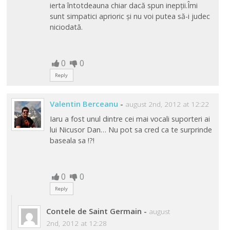
ierta întotdeauna chiar dacă spun inepții.Îmi
sunt simpatici aprioric și nu voi putea să-i judec
niciodată.
0
0
Reply
Valentin Berceanu
-
august 2nd, 2012 at 12:22
Iaru a fost unul dintre cei mai vocali suporteri ai
lui Nicusor Dan… Nu pot sa cred ca te surprinde
baseala sa !?!
0
0
Reply
Contele de Saint Germain
-
august
2nd, 2012 at 12:28