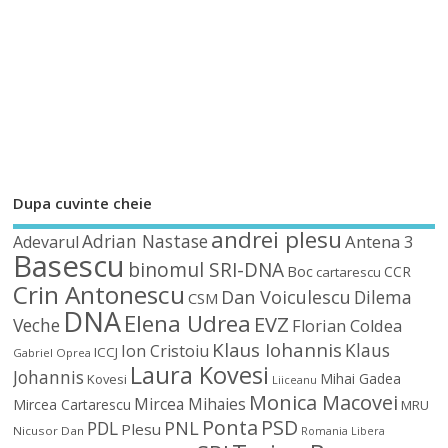
Dupa cuvinte cheie
andrei plesu
Adrian Nastase
Antena 3
Adevarul
Basescu
binomul SRI-DNA
Boc
CCR
cartarescu
Crin Antonescu
Dan Voiculescu
Dilema
CSM
DNA
Elena Udrea
EVZ
Veche
Florian Coldea
Klaus Iohannis
Klaus
Ion Cristoiu
ICCJ
Gabriel Oprea
Laura Kovesi
Johannis
Mihai Gadea
Kovesi
Liiceanu
Monica Macovei
Mircea Mihaies
Mircea Cartarescu
MRU
Ponta
PSD
PDL
PNL
Plesu
Nicusor Dan
Romania Libera