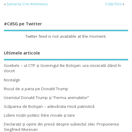
«
Șansa lui Crin Antonescu
Colții fricii
»
#CdSG pe Twitter
Twitter feed is not available at the moment.
Ultimele articole
Goebels – ul CTP şi Goeringul Ilie Bolojan: ura viscerală dând în
clocot
Nostalgii
Riscul de a paria pe Donald Trump
Useristul Donald Trump şi “Ferma animalelor”
Scăparea de Bolojan – adevărata miză patriotică
Liderii noştri politici: între moale şi tare
Declaraţii şi opinii din presă despre subiectul zilei. Propunerea
Siegfried Muresan