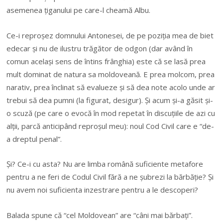
asemenea țiganului pe care-l cheamă Albu.
Ce-i reproșez domnului Antonesei, de pe poziția mea de biet
edecar și nu de ilustru trăgător de odgon (dar având în
comun același sens de întins frânghia) este că se lasă prea
mult dominat de natura sa moldoveană. E prea molcom, prea
narativ, prea înclinat să evalueze și să dea note acolo unde ar
trebui să dea pumni (la figurat, desigur). Și acum și-a găsit și-
o scuză (pe care o evocă în mod repetat în discuțiile de azi cu
alții, parcă anticipând reproșul meu): noul Cod Civil care e “de-
a dreptul penal”.
Și? Ce-i cu asta? Nu are limba română suficiente metafore
pentru a ne feri de Codul Civil fără a ne șubrezi la bărbăție? Și
nu avem noi suficienta inzestrare pentru a le descoperi?
Balada spune că “cel Moldovean” are “câni mai bărbați”.