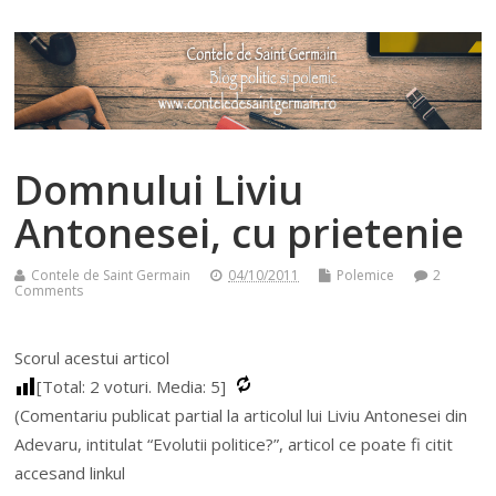
Domnului Liviu
Antonesei, cu prietenie
Contele de Saint Germain
04/10/2011
Polemice
2
Comments
Scorul acestui articol
[Total:
2
voturi. Media:
5
]
(Comentariu publicat partial la articolul lui Liviu Antonesei din
Adevaru, intitulat “Evolutii politice?”, articol ce poate fi citit
accesand linkul