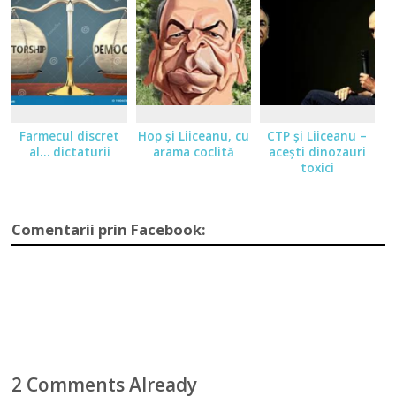
Farmecul discret
Hop şi Liiceanu, cu
CTP şi Liiceanu –
al… dictaturii
arama coclită
aceşti dinozauri
toxici
Comentarii prin Facebook:
2 Comments Already