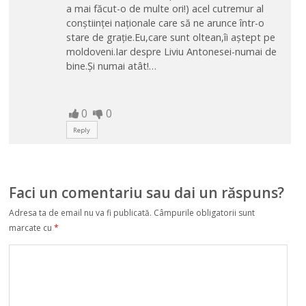
a mai făcut-o de multe ori!) acel cutremur al
conștiinței naționale care să ne arunce într-o
stare de grație.Eu,care sunt oltean,îi aștept pe
moldoveni.Iar despre Liviu Antonesei-numai de
bine.Și numai atât!…
0
0
Reply
Faci un comentariu sau dai un răspuns?
Adresa ta de email nu va fi publicată.
Câmpurile obligatorii sunt
marcate cu
*