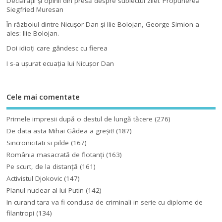
Declaraţii şi opinii din presă despre subiectul zilei. Propunerea
Siegfried Muresan
În războiul dintre Nicuşor Dan şi Ilie Bolojan, George Simion a
ales: Ilie Bolojan.
Doi idioţi care gândesc cu fierea
I s-a uşurat ecuaţia lui Nicuşor Dan
Cele mai comentate
Primele impresii după o destul de lungă tăcere
(276)
De data asta Mihai Gâdea a greşit!
(187)
Sincronicitati si pilde
(167)
România masacrată de flotanţi
(163)
Pe scurt, de la distanță
(161)
Activistul Djokovic
(147)
Planul nuclear al lui Putin
(142)
In curand tara va fi condusa de criminali in serie cu diplome de
filantropi
(134)