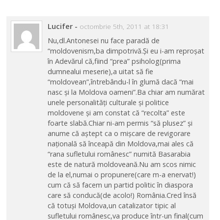
Lucifer
-
octombrie 5th, 2011 at 18:31
Nu,dl.Antonesei nu face paradă de
“moldovenism,ba dimpotrivă.Și eu i-am reproșat
în Adevărul că,fiind “prea” psiholog(prima
dumnealui meserie),a uitat să fie
“moldovean”,întrebându-l în glumă dacă “mai
nasc și la Moldova oameni”.Ba chiar am numărat
unele personalități culturale și politice
moldovene și am constat că “recolta” este
foarte slabă.Chiar ni-am permis “să plusez” și
anume că aștept ca o mișcare de revigorare
națională să înceapă din Moldova,mai ales că
“rana sufletului românesc” numită Basarabia
este de natură moldoveană.Nu am scos nimic
de la el,numai o propunere(care m-a enervat!)
cum că să facem un partid politic în diaspora
care să conducă(de acolo!) România.Cred însă
că totuși Moldova,un catalizator tipic al
sufletului românesc,va produce într-un final(cum