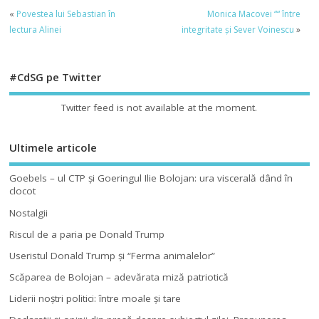
«
Povestea lui Sebastian în
Monica Macovei ““ între
lectura Alinei
integritate și Sever Voinescu
»
#CdSG pe Twitter
Twitter feed is not available at the moment.
Ultimele articole
Goebels – ul CTP şi Goeringul Ilie Bolojan: ura viscerală dând în
clocot
Nostalgii
Riscul de a paria pe Donald Trump
Useristul Donald Trump şi “Ferma animalelor”
Scăparea de Bolojan – adevărata miză patriotică
Liderii noştri politici: între moale şi tare