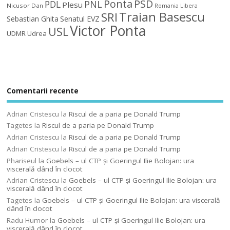
Ponta
PSD
PDL
PNL
Plesu
Nicusor Dan
Romania Libera
Traian Basescu
SRI
Sebastian Ghita
Senatul EVZ
Victor Ponta
USL
UDMR
Udrea
Comentarii recente
Adrian Cristescu
la
Riscul de a paria pe Donald Trump
Tagetes
la
Riscul de a paria pe Donald Trump
Adrian Cristescu
la
Riscul de a paria pe Donald Trump
Adrian Cristescu
la
Riscul de a paria pe Donald Trump
Phariseul
la
Goebels – ul CTP şi Goeringul Ilie Bolojan: ura
viscerală dând în clocot
Adrian Cristescu
la
Goebels – ul CTP şi Goeringul Ilie Bolojan: ura
viscerală dând în clocot
Tagetes
la
Goebels – ul CTP şi Goeringul Ilie Bolojan: ura viscerală
dând în clocot
Radu Humor
la
Goebels – ul CTP şi Goeringul Ilie Bolojan: ura
viscerală dând în clocot