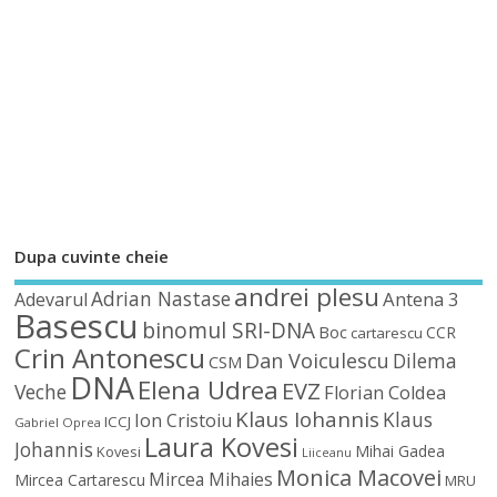
Dupa cuvinte cheie
andrei plesu
Adrian Nastase
Antena 3
Adevarul
Basescu
binomul SRI-DNA
Boc
CCR
cartarescu
Crin Antonescu
Dan Voiculescu
Dilema
CSM
DNA
Elena Udrea
EVZ
Veche
Florian Coldea
Klaus Iohannis
Klaus
Ion Cristoiu
ICCJ
Gabriel Oprea
Laura Kovesi
Johannis
Mihai Gadea
Kovesi
Liiceanu
Monica Macovei
Mircea Mihaies
Mircea Cartarescu
MRU