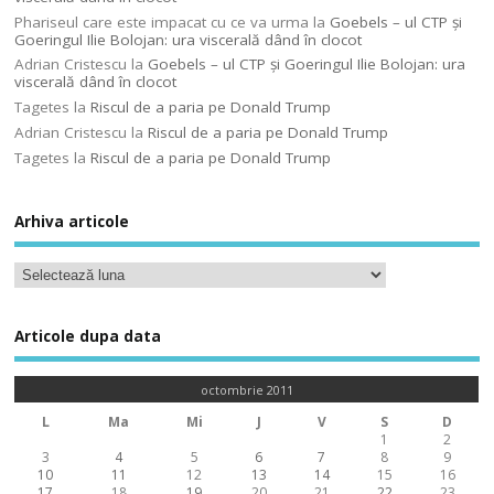
Phariseul care este impacat cu ce va urma
la
Goebels – ul CTP şi
Goeringul Ilie Bolojan: ura viscerală dând în clocot
Adrian Cristescu
la
Goebels – ul CTP şi Goeringul Ilie Bolojan: ura
viscerală dând în clocot
Tagetes
la
Riscul de a paria pe Donald Trump
Adrian Cristescu
la
Riscul de a paria pe Donald Trump
Tagetes
la
Riscul de a paria pe Donald Trump
Arhiva articole
Articole dupa data
octombrie 2011
L
Ma
Mi
J
V
S
D
1
2
3
4
5
6
7
8
9
10
11
12
13
14
15
16
17
18
19
20
21
22
23