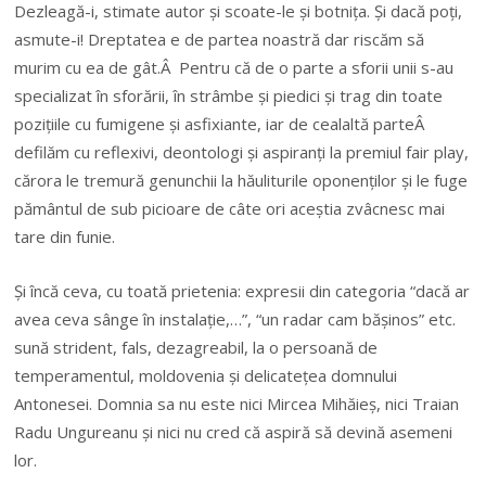
Dezleagă-i, stimate autor și scoate-le și botnița. Și dacă poți,
asmute-i! Dreptatea e de partea noastră dar riscăm să
murim cu ea de gât.Â Pentru că de o parte a sforii unii s-au
specializat în sforării, în strâmbe și piedici și trag din toate
pozițiile cu fumigene și asfixiante, iar de cealaltă parteÂ
defilăm cu reflexivi, deontologi și aspiranți la premiul fair play,
cărora le tremură genunchii la hăuliturile oponenților și le fuge
pământul de sub picioare de câte ori aceștia zvâcnesc mai
tare din funie.
Și încă ceva, cu toată prietenia: expresii din categoria “dacă ar
avea ceva sânge în instalație,…”, “un radar cam bășinos” etc.
sună strident, fals, dezagreabil, la o persoană de
temperamentul, moldovenia și delicatețea domnului
Antonesei. Domnia sa nu este nici Mircea Mihăieș, nici Traian
Radu Ungureanu și nici nu cred că aspiră să devină asemeni
lor.