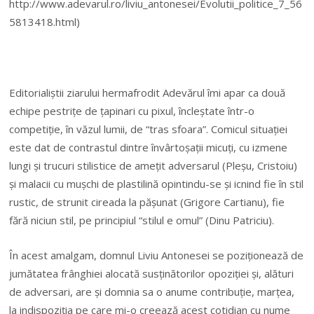
http://www.adevarul.ro/liviu_antonesei/Evolutii_politice_7_56
5813418.html)
Editorialiștii ziarului hermafrodit Adevărul îmi apar ca două
echipe pestrițe de țapinari cu pixul, încleștate într-o
competiție, în văzul lumii, de “tras sfoara”. Comicul situației
este dat de contrastul dintre învârtoșații micuți, cu izmene
lungi și trucuri stilistice de amețit adversarul (Pleșu, Cristoiu)
și malacii cu mușchi de plastilină opintindu-se și icnind fie în stil
rustic, de strunit cireada la pășunat (Grigore Cartianu), fie
fără niciun stil, pe principiul “stilul e omul” (Dinu Patriciu).
În acest amalgam, domnul Liviu Antonesei se poziționează de
jumătatea frânghiei alocată susținătorilor opoziției și, alături
de adversari, are și domnia sa o anume contribuție, marțea,
la indispoziția pe care mi-o creează acest cotidian cu nume