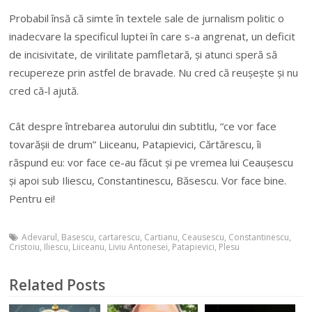
Probabil însă că simte în textele sale de jurnalism politic o
inadecvare la specificul luptei în care s-a angrenat, un deficit
de incisivitate, de virilitate pamfletară, și atunci speră să
recupereze prin astfel de bravade. Nu cred că reușește și nu
cred că-l ajută.
Cât despre întrebarea autorului din subtitlu, “ce vor face
tovarășii de drum” Liiceanu, Patapievici, Cărtărescu, îi
răspund eu: vor face ce-au făcut și pe vremea lui Ceaușescu
și apoi sub Iliescu, Constantinescu, Băsescu. Vor face bine.
Pentru ei!
Adevarul
,
Basescu
,
cartarescu
,
Cartianu
,
Ceausescu
,
Constantinescu
,
Cristoiu
,
Iliescu
,
Liiceanu
,
Liviu Antonesei
,
Patapievici
,
Plesu
Related Posts