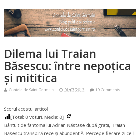
Dilema lui Traian
Băsescu: între nepoțica
și mititica
Contele de Saint Germain
01/07/2013
19 Comments
Scorul acestui articol
[Total:
0
voturi. Media:
0
]
Bântuit de fantoma lui Adrian Năstase după gratii, Traian
Băsescu transpiră rece și abundent.Â
Percepe fiecare zi ce-l