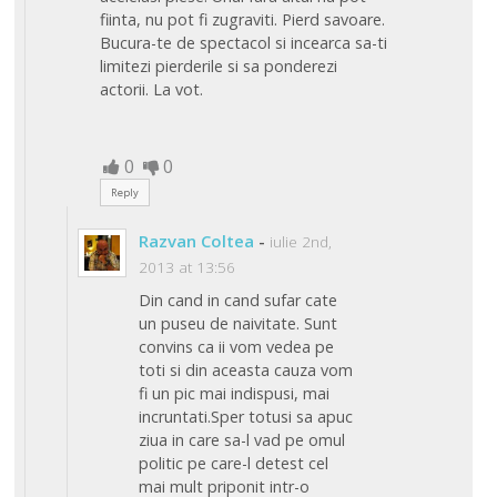
fiinta, nu pot fi zugraviti. Pierd savoare.
Bucura-te de spectacol si incearca sa-ti
limitezi pierderile si sa ponderezi
actorii. La vot.
0
0
Reply
Razvan Coltea
-
iulie 2nd,
2013 at 13:56
Din cand in cand sufar cate
un puseu de naivitate. Sunt
convins ca ii vom vedea pe
toti si din aceasta cauza vom
fi un pic mai indispusi, mai
incruntati.Sper totusi sa apuc
ziua in care sa-l vad pe omul
politic pe care-l detest cel
mai mult priponit intr-o