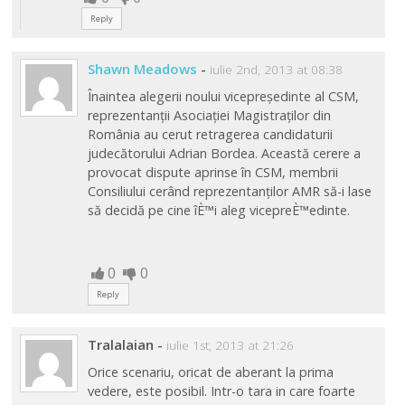
Reply
Shawn Meadows
-
iulie 2nd, 2013 at 08:38
Înaintea alegerii noului vicepreședinte al CSM,
reprezentanții Asociației Magistraților din
România au cerut retragerea candidaturii
judecătorului Adrian Bordea. Această cerere a
provocat dispute aprinse în CSM, membrii
Consiliului cerând reprezentanților AMR să-i lase
să decidă pe cine îÈ™i aleg vicepreÈ™edinte.
0
0
Reply
Tralalaian
-
iulie 1st, 2013 at 21:26
Orice scenariu, oricat de aberant la prima
vedere, este posibil. Intr-o tara in care foarte