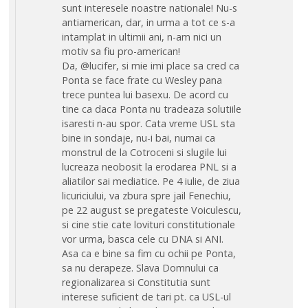
sunt interesele noastre nationale! Nu-s
antiamerican, dar, in urma a tot ce s-a
intamplat in ultimii ani, n-am nici un
motiv sa fiu pro-american!
Da, @lucifer, si mie imi place sa cred ca
Ponta se face frate cu Wesley pana
trece puntea lui basexu. De acord cu
tine ca daca Ponta nu tradeaza solutiile
isaresti n-au spor. Cata vreme USL sta
bine in sondaje, nu-i bai, numai ca
monstrul de la Cotroceni si slugile lui
lucreaza neobosit la erodarea PNL si a
aliatilor sai mediatice. Pe 4 iulie, de ziua
licuriciului, va zbura spre jail Fenechiu,
pe 22 august se pregateste Voiculescu,
si cine stie cate lovituri constitutionale
vor urma, basca cele cu DNA si ANI.
Asa ca e bine sa fim cu ochii pe Ponta,
sa nu derapeze. Slava Domnului ca
regionalizarea si Constitutia sunt
interese suficient de tari pt. ca USL-ul