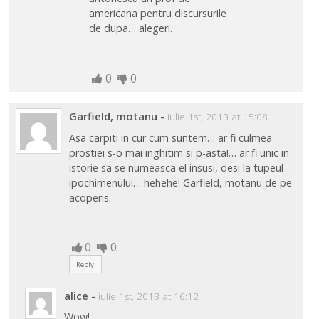
americana pentru discursurile
de dupa… alegeri.
0
0
Garfield, motanu
-
iulie 1st, 2013 at 15:08
Asa carpiti in cur cum suntem… ar fi culmea
prostiei s-o mai inghitim si p-asta!… ar fi unic in
istorie sa se numeasca el insusi, desi la tupeul
ipochimenului… hehehe! Garfield, motanu de pe
acoperis.
0
0
Reply
alice
-
iulie 1st, 2013 at 16:12
Wow!