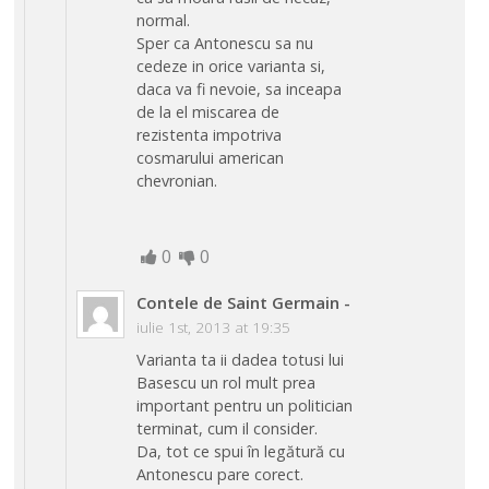
normal.
Sper ca Antonescu sa nu
cedeze in orice varianta si,
daca va fi nevoie, sa inceapa
de la el miscarea de
rezistenta impotriva
cosmarului american
chevronian.
0
0
Contele de Saint Germain
-
iulie 1st, 2013 at 19:35
Varianta ta ii dadea totusi lui
Basescu un rol mult prea
important pentru un politician
terminat, cum il consider.
Da, tot ce spui în legătură cu
Antonescu pare corect.