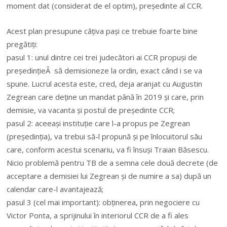
moment dat (considerat de el optim), președinte al CCR.
Acest plan presupune câțiva pași ce trebuie foarte bine
pregătiți:
pasul 1: unul dintre cei trei judecători ai CCR propuși de
președințieÂ să demisioneze la ordin, exact când i se va
spune. Lucrul acesta este, cred, deja aranjat cu Augustin
Zegrean care deține un mandat până în 2019 și care, prin
demisie, va vacanta și postul de președinte CCR;
pasul 2: aceeași instituție care l-a propus pe Zegrean
(președinția), va trebui să-l propună și pe înlocuitorul său
care, conform acestui scenariu, va fi însuși Traian Băsescu.
Nicio problemă pentru TB de a semna cele două decrete (de
acceptare a demisiei lui Zegrean și de numire a sa) după un
calendar care-l avantajează;
pasul 3 (cel mai important): obținerea, prin negociere cu
Victor Ponta, a sprijinului în interiorul CCR de a fi ales