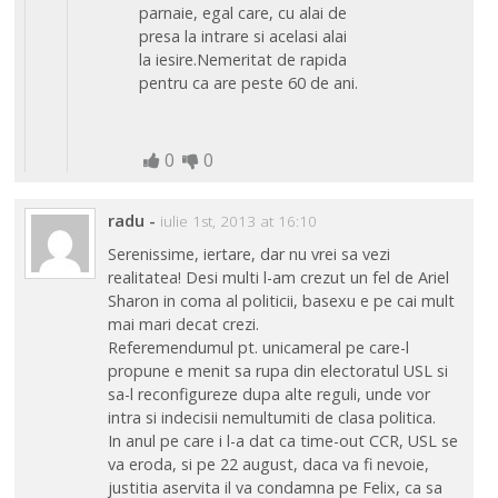
parnaie, egal care, cu alai de
presa la intrare si acelasi alai
la iesire.Nemeritat de rapida
pentru ca are peste 60 de ani.
0
0
radu
-
iulie 1st, 2013 at 16:10
Serenissime, iertare, dar nu vrei sa vezi
realitatea! Desi multi l-am crezut un fel de Ariel
Sharon in coma al politicii, basexu e pe cai mult
mai mari decat crezi.
Referemendumul pt. unicameral pe care-l
propune e menit sa rupa din electoratul USL si
sa-l reconfigureze dupa alte reguli, unde vor
intra si indecisii nemultumiti de clasa politica.
In anul pe care i l-a dat ca time-out CCR, USL se
va eroda, si pe 22 august, daca va fi nevoie,
justitia aservita il va condamna pe Felix, ca sa