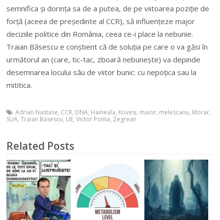
semnifica și dorința sa de a putea, de pe viitoarea poziție de
forță (aceea de președinte al CCR), să influențeze major
deciziile politice din România, ceea ce-i place la nebunie.
Traian Băsescu e conștient că de soluția pe care o va găsi în
următorul an (care, tic-tac, zboară nebunește) va depinde
desemnarea locului său de viitor bunic: cu nepoțica sau la
mititica.
Adrian Nastase
,
CCR
,
DNA
,
Haineala
,
Kovesi
,
maior
,
melescanu
,
Morar
,
SUA
,
Traian Basescu
,
UE
,
Victor Ponta
,
Zegrean
Related Posts