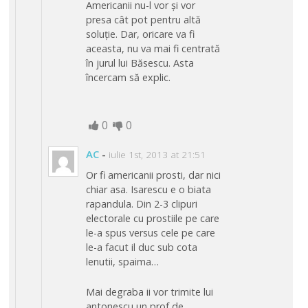
Americanii nu-l vor și vor
presa cât pot pentru altă
soluție. Dar, oricare va fi
aceasta, nu va mai fi centrată
în jurul lui Băsescu. Asta
încercam să explic.
0
0
AC
-
iulie 1st, 2013 at 21:51
Or fi americanii prosti, dar nici
chiar asa. Isarescu e o biata
rapandula. Din 2-3 clipuri
electorale cu prostiile pe care
le-a spus versus cele pe care
le-a facut il duc sub cota
lenutii, spaima…
Mai degraba ii vor trimite lui
antonescu un prof de