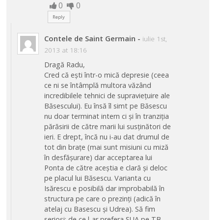
0
0
Reply
Contele de Saint Germain
-
iulie 1st,
2013 at 18:16
Dragă Radu,
Cred că ești într-o mică depresie (ceea
ce ni se întâmplă multora văzând
incredibilele tehnici de supraviețuire ale
Băsescului). Eu însă îl simt pe Băsescu
nu doar terminat intern ci și în tranziția
părăsirii de către marii lui susținători de
ieri. E drept, încă nu i-au dat drumul de
tot din brațe (mai sunt misiuni cu miză
în desfășurare) dar acceptarea lui
Ponta de către aceștia e clară și deloc
pe placul lui Băsescu. Varianta cu
Isărescu e posibilă dar improbabilă în
structura pe care o prezinți (adică în
atelaj cu Basescu și Udrea). Să fim
serioși: de ce l-ar prefera SUA pe TB,