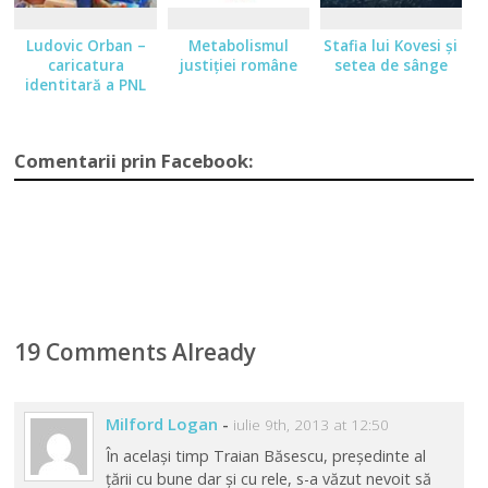
Ludovic Orban –
Metabolismul
Stafia lui Kovesi şi
caricatura
justiţiei române
setea de sânge
identitară a PNL
Comentarii prin Facebook:
19 Comments Already
Milford Logan
-
iulie 9th, 2013 at 12:50
În același timp Traian Băsescu, președinte al
țării cu bune dar și cu rele, s-a văzut nevoit să