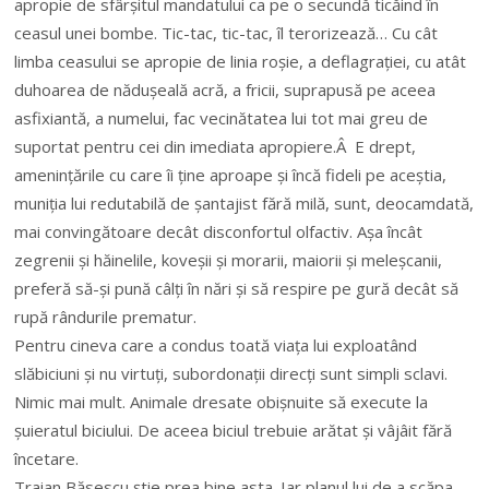
apropie de sfârșitul mandatului ca pe o secundă ticăind în
ceasul unei bombe. Tic-tac, tic-tac, îl terorizează… Cu cât
limba ceasului se apropie de linia roșie, a deflagrației, cu atât
duhoarea de nădușeală acră, a fricii, suprapusă pe aceea
asfixiantă, a numelui, fac vecinătatea lui tot mai greu de
suportat pentru cei din imediata apropiere.Â E drept,
amenințările cu care îi ține aproape și încă fideli pe aceștia,
muniția lui redutabilă de șantajist fără milă, sunt, deocamdată,
mai convingătoare decât disconfortul olfactiv. Așa încât
zegrenii și hăinelile, koveșii și morarii, maiorii și meleșcanii,
preferă să-și pună câlți în nări și să respire pe gură decât să
rupă rândurile prematur.
Pentru cineva care a condus toată viața lui exploatând
slăbiciuni și nu virtuți, subordonații direcți sunt simpli sclavi.
Nimic mai mult. Animale dresate obișnuite să execute la
șuieratul biciului. De aceea biciul trebuie arătat și vâjâit fără
încetare.
Traian Băsescu știe prea bine asta. Iar planul lui de a scăpa