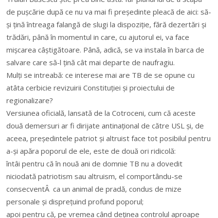
de pușcărie după ce nu va mai fi președinte pleacă de aici: să-
și țină întreaga falangă de slugi la dispoziție, fără dezertări și
trădări, până în momentul in care, cu ajutorul ei, va face
mișcarea câștigătoare. Până, adică, se va instala în barca de
salvare care să-l țină cât mai departe de naufragiu.
Mulți se intreabă: ce interese mai are TB de se opune cu
atâta cerbicie revizuirii Constituției și proiectului de
regionalizare?
Versiunea oficială, lansată de la Cotroceni, cum că aceste
două demersuri ar fi dirijate antinațional de către USL și, de
aceea, președintele patriot și altruist face tot posibilul pentru
a-și apăra poporul de ele, este de două ori ridicolă:
întâi pentru că în nouă ani de domnie TB nu a dovedit
niciodată patriotism sau altruism, el comportându-se
consecventÂ ca un animal de pradă, condus de mize
personale și disprețuind profund poporul;
apoi pentru că, pe vremea când deținea controlul aproape