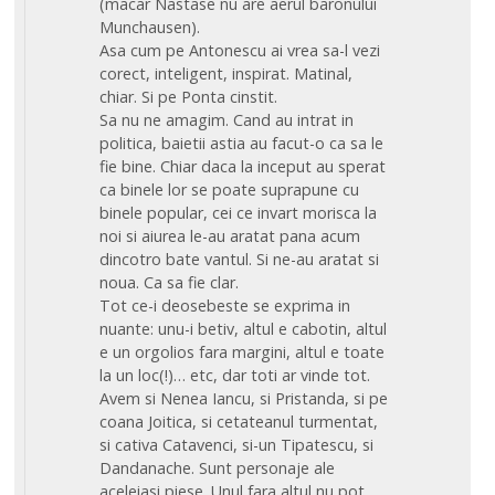
(macar Nastase nu are aerul baronului
Munchausen).
Asa cum pe Antonescu ai vrea sa-l vezi
corect, inteligent, inspirat. Matinal,
chiar. Si pe Ponta cinstit.
Sa nu ne amagim. Cand au intrat in
politica, baietii astia au facut-o ca sa le
fie bine. Chiar daca la inceput au sperat
ca binele lor se poate suprapune cu
binele popular, cei ce invart morisca la
noi si aiurea le-au aratat pana acum
dincotro bate vantul. Si ne-au aratat si
noua. Ca sa fie clar.
Tot ce-i deosebeste se exprima in
nuante: unu-i betiv, altul e cabotin, altul
e un orgolios fara margini, altul e toate
la un loc(!)… etc, dar toti ar vinde tot.
Avem si Nenea Iancu, si Pristanda, si pe
coana Joitica, si cetateanul turmentat,
si cativa Catavenci, si-un Tipatescu, si
Dandanache. Sunt personaje ale
aceleiasi piese. Unul fara altul nu pot