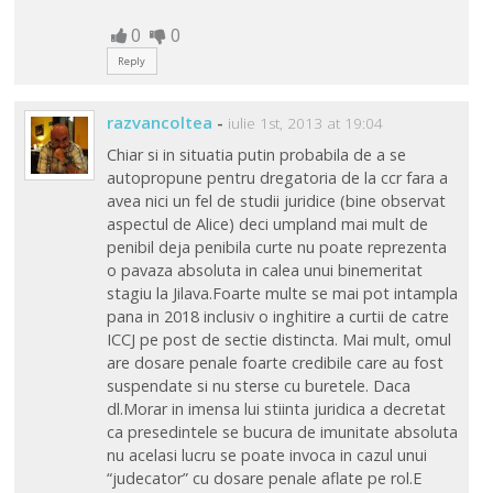
0
0
Reply
razvancoltea
-
iulie 1st, 2013 at 19:04
Chiar si in situatia putin probabila de a se
autopropune pentru dregatoria de la ccr fara a
avea nici un fel de studii juridice (bine observat
aspectul de Alice) deci umpland mai mult de
penibil deja penibila curte nu poate reprezenta
o pavaza absoluta in calea unui binemeritat
stagiu la Jilava.Foarte multe se mai pot intampla
pana in 2018 inclusiv o inghitire a curtii de catre
ICCJ pe post de sectie distincta. Mai mult, omul
are dosare penale foarte credibile care au fost
suspendate si nu sterse cu buretele. Daca
dl.Morar in imensa lui stiinta juridica a decretat
ca presedintele se bucura de imunitate absoluta
nu acelasi lucru se poate invoca in cazul unui
“judecator” cu dosare penale aflate pe rol.E