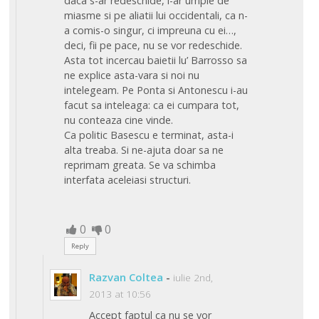
daca s-ar redeschide, i-ar umple de
miasme si pe aliatii lui occidentali, ca n-
a comis-o singur, ci impreuna cu ei…,
deci, fii pe pace, nu se vor redeschide.
Asta tot incercau baietii lu’ Barrosso sa
ne explice asta-vara si noi nu
intelegeam. Pe Ponta si Antonescu i-au
facut sa inteleaga: ca ei cumpara tot,
nu conteaza cine vinde.
Ca politic Basescu e terminat, asta-i
alta treaba. Si ne-ajuta doar sa ne
reprimam greata. Se va schimba
interfata aceleiasi structuri.
0
0
Reply
Razvan Coltea
-
iulie 2nd,
2013 at 10:56
Accept faptul ca nu se vor