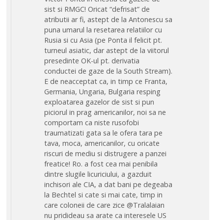
sist si RMGC! Oricat “defrisat” de
atributii ar fi, astept de la Antonescu sa
puna umarul la resetarea relatiilor cu
Rusia si cu Asia (pe Ponta il felicit pt.
turneul asiatic, dar astept de la viitorul
presedinte OK-ul pt. derivatia
conductei de gaze de la South Stream).
E de neacceptat ca, in timp ce Franta,
Germania, Ungaria, Bulgaria resping
exploatarea gazelor de sist si pun
piciorul in prag americanilor, noi sa ne
comportam ca niste rusofobi
traumatizati gata sa le ofera tara pe
tava, moca, americanilor, cu oricate
riscuri de mediu si distrugere a panzei
freatice! Ro. a fost cea mai penibila
dintre slugile licuriciului, a gazduit
inchisori ale CIA, a dat bani pe degeaba
la Bechtel si cate si mai cate, timp in
care coloneii de care zice @Tralalaian
nu pridideau sa arate ca interesele US