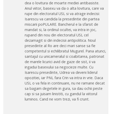
dea o lovitura de moarte mediei antibasiste.
Anul viitor, basexu va da o alta lovitura, care va
rupe din electoratul USL si va atrage indecisi:
Isarescu va candida la presedintie din partea
miscarii poPULARE. Bancherul e la sfarsit de
mandat si, la ordinul ocultei, va intra in joc,
rupand din nou din electoratul USL cel
dezamagit si din indecisii antipolitica. Noul
presedinte al Ro are deci mari sanse sa fie
competentul si echilibratul Mugurel. Pana atunci,
santajul cu unicameralul si coabitarea, patronat
de marele licurici avid de gaze de sist, ii va
ingadui basexului sa negocieze multe. Cu
Isarescu presedinte, Udrea va deveni liderul
opozitiei, iar PNL fara Crin va intra in vrie. Daca
USL o va fela in continuare, nu ne ramane decat
sa bagam degetele in gura, sa dau ochii peste
cap si sa juisam linistiti, cu gandul la viitorul
luminos. Cand ne vom trezi, va fi crunt.