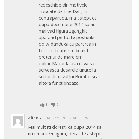
redeschide din motivele
invocate de tine.Dar , in
contrapartida, ma astept ca
dupa decembrie 2014 sa nu ii
mai vad figura zganghie
aparand pe toate posturile
de tv dandu-si cu parerea in
tot si-n toate si ridicand
pretentii de mare om
politic.Macar la asa ceva sa
serveasca dosarele tinute la
sertar. In cazul lui Bombo si al
altora functioneaza.
0
0
alice
-
iulie 2nd, 2013 at 13:28
Mai mult iti doresti ca dupa 2014 sa
nu-i mai vezi figura, decat te astepti