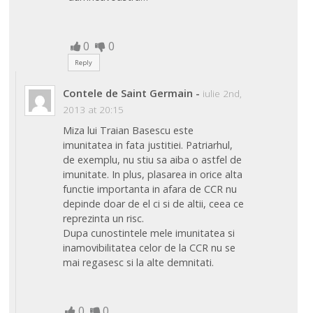
0
0
Reply
Contele de Saint Germain
-
iulie 2nd,
2013 at 20:15
Miza lui Traian Basescu este
imunitatea in fata justitiei. Patriarhul,
de exemplu, nu stiu sa aiba o astfel de
imunitate. In plus, plasarea in orice alta
functie importanta in afara de CCR nu
depinde doar de el ci si de altii, ceea ce
reprezinta un risc.
Dupa cunostintele mele imunitatea si
inamovibilitatea celor de la CCR nu se
mai regasesc si la alte demnitati.
0
0