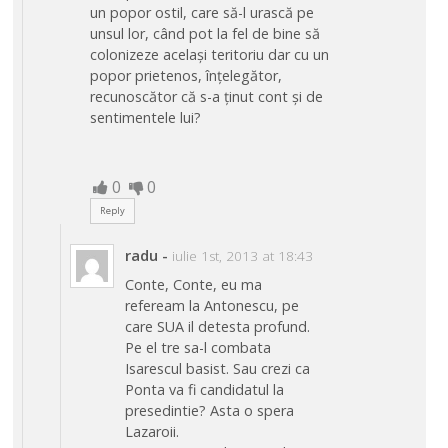
un popor ostil, care să-l urască pe
unsul lor, când pot la fel de bine să
colonizeze același teritoriu dar cu un
popor prietenos, înțelegător,
recunoscător că s-a ținut cont și de
sentimentele lui?
0
0
Reply
radu
-
iulie 1st, 2013 at 18:43
Conte, Conte, eu ma
refeream la Antonescu, pe
care SUA il detesta profund.
Pe el tre sa-l combata
Isarescul basist. Sau crezi ca
Ponta va fi candidatul la
presedintie? Asta o spera
Lazaroii.