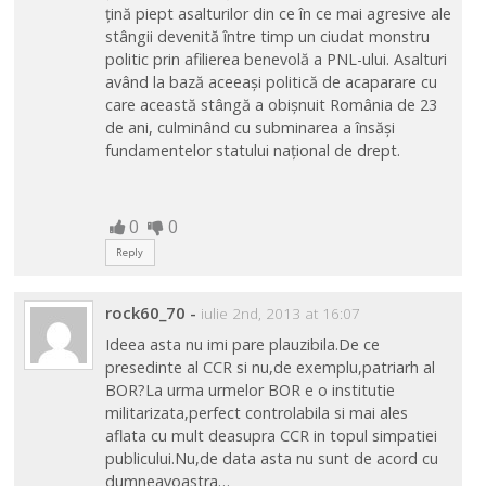
țină piept asalturilor din ce în ce mai agresive ale
stângii devenită între timp un ciudat monstru
politic prin afilierea benevolă a PNL-ului. Asalturi
având la bază aceeași politică de acaparare cu
care această stângă a obișnuit România de 23
de ani, culminând cu subminarea a însăși
fundamentelor statului național de drept.
0
0
Reply
rock60_70
-
iulie 2nd, 2013 at 16:07
Ideea asta nu imi pare plauzibila.De ce
presedinte al CCR si nu,de exemplu,patriarh al
BOR?La urma urmelor BOR e o institutie
militarizata,perfect controlabila si mai ales
aflata cu mult deasupra CCR in topul simpatiei
publicului.Nu,de data asta nu sunt de acord cu
dumneavoastra…