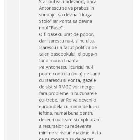
S-ar putea, i-adevarat, daca
Antonescu se va prabusi in
sondaje, sa devina “draga
Stolo” iar Ponta sa devina
noul “Base”.
O fi basexu urat de popor,
dar Isarescu nu-i, si nu uita,
Isarescu i-a facut politica de
taieri basebokului, el pupa-n
fund marea finanta.
Pe Antonescu licuriciul nu-l
poate controla (inca) pe cand
cu Isarescu si Ponta, gazele
de sist si RMGC vor merge
fara probleme in buzunarele
cui trebe, iar Ro va deveni o
europubela cu mana de lucru
ieftina, numai buna pentru
deseuri nucleare si exploatare
a resurselor cu redevente
minime si riscuri maxime. Asta
ca sa moara rusii de necaz,