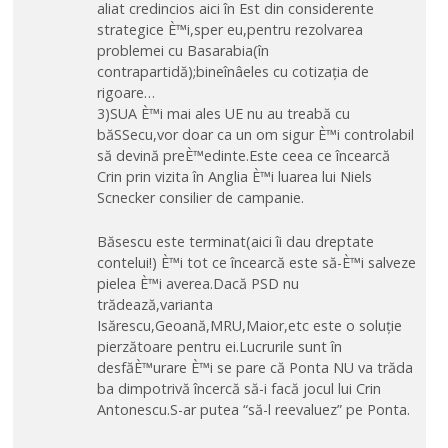
aliat credincios aici în Est din considerente
strategice È™i,sper eu,pentru rezolvarea
problemei cu Basarabia(în
contrapartidă);bineînâeles cu cotizația de
rigoare…
3)SUA È™i mai ales UE nu au treabă cu
băSSecu,vor doar ca un om sigur È™i controlabil
să devină preÈ™edinte.Este ceea ce încearcă
Crin prin vizita în Anglia È™i luarea lui Niels
Scnecker consilier de campanie.
Băsescu este terminat(aici îi dau dreptate
contelui!) È™i tot ce încearcă este să-È™i salveze
pielea È™i averea.Dacă PSD nu
trădează,varianta
Isărescu,Geoană,MRU,Maior,etc este o soluție
pierzătoare pentru ei.Lucrurile sunt în
desfăÈ™urare È™i se pare că Ponta NU va trăda
ba dimpotrivă încercă să-i facă jocul lui Crin
Antonescu.S-ar putea “să-l reevaluez” pe Ponta.