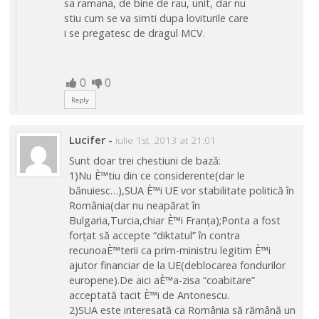
sa ramana, de bine de rau, unit, dar nu
stiu cum se va simti dupa loviturile care
i se pregatesc de dragul MCV.
0
0
Reply
Lucifer
-
iulie 1st, 2013 at 21:01
Sunt doar trei chestiuni de bază:
1)Nu È™tiu din ce considerente(dar le
bănuiesc…),SUA È™i UE vor stabilitate politică în
România(dar nu neapărat în
Bulgaria,Turcia,chiar È™i Franța);Ponta a fost
forțat să accepte “diktatul” în contra
recunoaÈ™terii ca prim-ministru legitim È™i
ajutor financiar de la UE(deblocarea fondurilor
europene).De aici aÈ™a-zisa “coabitare”
acceptată tacit È™i de Antonescu.
2)SUA este interesată ca România să rămână un