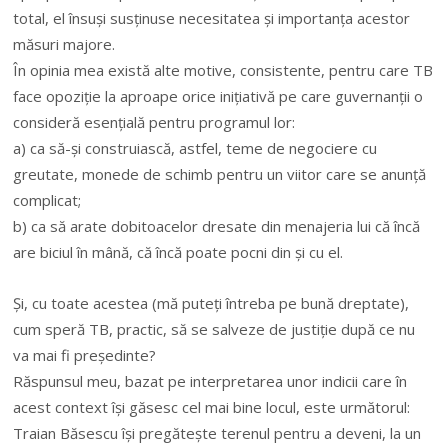
total, el însuși susținuse necesitatea și importanța acestor
măsuri majore.
În opinia mea există alte motive, consistente, pentru care TB
face opoziție la aproape orice inițiativă pe care guvernanții o
consideră esențială pentru programul lor:
a) ca să-și construiască, astfel, teme de negociere cu
greutate, monede de schimb pentru un viitor care se anunță
complicat;
b) ca să arate dobitoacelor dresate din menajeria lui că încă
are biciul în mână, că încă poate pocni din și cu el.
Și, cu toate acestea (mă puteți întreba pe bună dreptate),
cum speră TB, practic, să se salveze de justiție după ce nu
va mai fi președinte?
Răspunsul meu, bazat pe interpretarea unor indicii care în
acest context își găsesc cel mai bine locul, este următorul:
Traian Băsescu își pregătește terenul pentru a deveni, la un