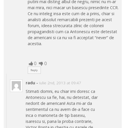
putini mai disting albul de negru, nimic nu m-ar
mai mira, nici macar un basescu presedinte CCR.
Ce nu inteleg insa este cum de a prins, chiar si
analisti absolut remarcabili prezenti pe acest
forum, ideea strecurata zilnic de coloneii
propagandisti cum ca Antonescu este detestat
de americani si ca nu va fi acceptat “never” de
acestia.
0
0
Reply
radu
-
iulie 2nd, 2013 at 09:47
Stimati domni, eu chiar imi doresc ca
Antonescu sa fie, hai, nu detestat, dar
nedorit de americani! Asta mi-ar da
sentimentul ca nu avem de-a face cu
inca o marioneta de tip basexu,
isarescu si, pana la proba contrarie,
Victor Ponta in chestia cu gazele de