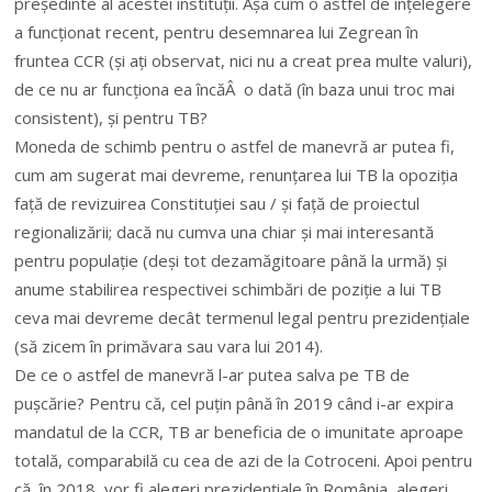
președinte al acestei instituții. Așa cum o astfel de înțelegere
a funcționat recent, pentru desemnarea lui Zegrean în
fruntea CCR (și ați observat, nici nu a creat prea multe valuri),
de ce nu ar funcționa ea încăÂ o dată (în baza unui troc mai
consistent), și pentru TB?
Moneda de schimb pentru o astfel de manevră ar putea fi,
cum am sugerat mai devreme, renunțarea lui TB la opoziția
față de revizuirea Constituției sau / și față de proiectul
regionalizării; dacă nu cumva una chiar și mai interesantă
pentru populație (deși tot dezamăgitoare până la urmă) și
anume stabilirea respectivei schimbări de poziție a lui TB
ceva mai devreme decât termenul legal pentru prezidențiale
(să zicem în primăvara sau vara lui 2014).
De ce o astfel de manevră l-ar putea salva pe TB de
pușcărie? Pentru că, cel puțin până în 2019 când i-ar expira
mandatul de la CCR, TB ar beneficia de o imunitate aproape
totală, comparabilă cu cea de azi de la Cotroceni. Apoi pentru
că, în 2018, vor fi alegeri prezidențiale în România, alegeri