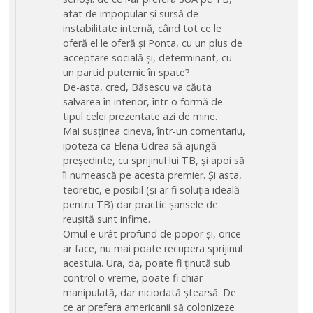
atat de impopular și sursă de
instabilitate internă, când tot ce le
oferă el le oferă și Ponta, cu un plus de
acceptare socială și, determinant, cu
un partid puternic în spate?
De-asta, cred, Băsescu va căuta
salvarea în interior, într-o formă de
tipul celei prezentate azi de mine.
Mai susținea cineva, într-un comentariu,
ipoteza ca Elena Udrea să ajungă
președinte, cu sprijinul lui TB, și apoi să
îl numească pe acesta premier. Și asta,
teoretic, e posibil (și ar fi soluția ideală
pentru TB) dar practic șansele de
reușită sunt infime.
Omul e urât profund de popor și, orice-
ar face, nu mai poate recupera sprijinul
acestuia. Ura, da, poate fi ținută sub
control o vreme, poate fi chiar
manipulată, dar niciodată ștearsă. De
ce ar prefera americanii să colonizeze