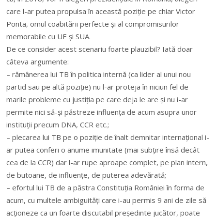
care l-ar putea propulsa în această poziție pe chiar Victor
Ponta, omul coabitării perfecte și al compromisurilor
memorabile cu UE și SUA.
De ce consider acest scenariu foarte plauzibil? Iată doar
câteva argumente:
– rămânerea lui TB în politica internă (ca lider al unui nou
partid sau pe altă poziție) nu l-ar proteja în niciun fel de
marile probleme cu justiția pe care deja le are și nu i-ar
permite nici să-și păstreze influența de acum asupra unor
instituții precum DNA, CCR etc.;
– plecarea lui TB pe o poziție de înalt demnitar internațional i-
ar putea conferi o anume imunitate (mai subțire însă decât
cea de la CCR) dar l-ar rupe aproape complet, pe plan intern,
de butoane, de influențe, de puterea adevărată;
– efortul lui TB de a păstra Constituția României în forma de
acum, cu multele ambiguități care i-au permis 9 ani de zile să
acționeze ca un foarte discutabil președinte jucător, poate