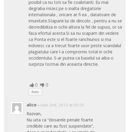
posibil ca nu toti sa fie coabitanti. Eu mai
degraba mizez pe o inalta dregatorie
internationala , oricare ar fi ea , datatoare de
imunitate.Stapanii lui de dincolo , pentru a nu se
decredibiliza in ochii altora la fel de supusi, or sa
faca efortul acesta.Si sa nu scapam din vedere
ca Ponta este si el foarte ranchiunos si ma
indoiesc ca a trecut foarte usor peste scandalul
plagiatului care l-a compromis total in ochii
occidentului. S-ar putea ca baselul sa aiba o
surpriza tocmai din aceasta directie.
0
0
Reply
alice
-
iulie 2nd, 2013 at 05:59
Razvan,
Nu uita ca “dosarele penale foarte
credibile care au fost suspendate”,