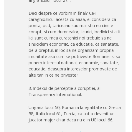
al graficului, locul 27….
Deci despre ce vorbim in final? Ce-i
caraghioslicul acesta cu aaaa, ei considera ca
ponta, psd, tariceanu sau mai stiu eu cine e
corupt, si cum dumnealor, licurici, berlinici si alti
lici sunt culmea curateniei noi trebuie sa ne
sinucidem economic, ca educatie, ca sanatate,
de-a dreptul, in loc sa ne organizam propria
imunitate asa cum se potriveste Romaniei si sa
punem interesul national, economie, sanatate,
educatie, deasupra intereselor promovate de
alte tari in ce ne priveste?
3. Indexul de perceptie a coruptiei, al
Transparency International.
Ungaria locul 50, Romania la egalitate cu Grecia
58, Italia locul 61, Turcia, ca tot a devenit un
jucator major chiar daca nu e in UE locul 66.