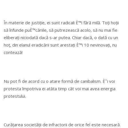
În materie de justiție, ei sunt radicali È™i fără milă. Toți hoții
să înfunde puÈ™căriile, să putrezească acolo, să nu mai fie
eliberați niciodată dacă s-ar putea. Chiar dacă, o dată cu un
hoț, din elanul eradicării sunt arestați È™i 10 nevinovați, nu
contează!
Nu pot fi de acord cu o atare formă de canibalism. È˜i voi
protesta împotriva ei atâta timp cât voi mai avea energia
protestului.
Curățarea societății de infractorii de orice fel este necesară.