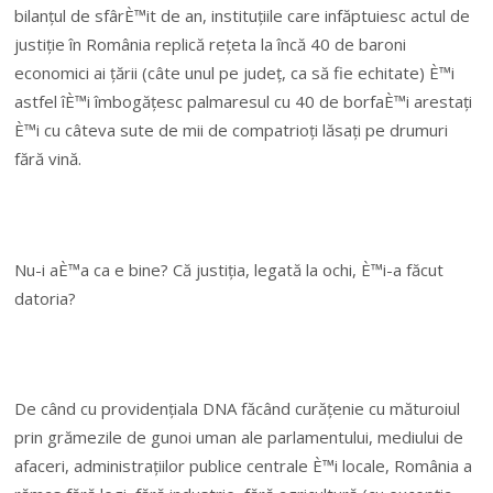
bilanțul de sfârÈ™it de an, instituțiile care infăptuiesc actul de
justiție în România replică rețeta la încă 40 de baroni
economici ai țării (câte unul pe județ, ca să fie echitate) È™i
astfel îÈ™i îmbogățesc palmaresul cu 40 de borfaÈ™i arestați
È™i cu câteva sute de mii de compatrioți lăsați pe drumuri
fără vină.
Nu-i aÈ™a ca e bine? Că justiția, legată la ochi, È™i-a făcut
datoria?
De când cu providențiala DNA făcând curățenie cu măturoiul
prin grămezile de gunoi uman ale parlamentului, mediului de
afaceri, administrațiilor publice centrale È™i locale, România a