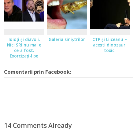
Idioţi şi diavoli.
Galeria siniştrilor
CTP şi Liiceanu –
Nici SRI nu mai e
aceşti dinozauri
ce-a fost.
toxici
Exorcizaţi-l pe
Chirilă
Comentarii prin Facebook:
14 Comments Already