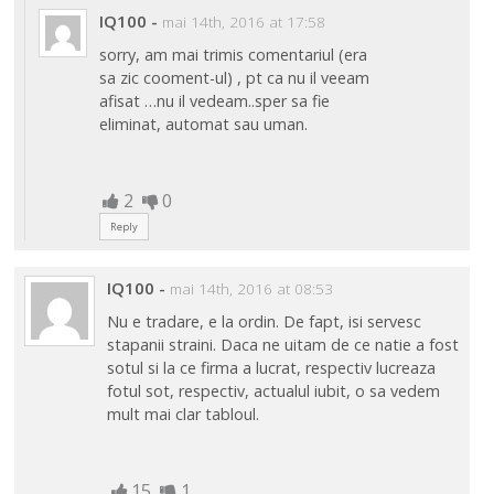
IQ100
-
mai 14th, 2016 at 17:58
sorry, am mai trimis comentariul (era
sa zic cooment-ul) , pt ca nu il veeam
afisat …nu il vedeam..sper sa fie
eliminat, automat sau uman.
2
0
Reply
IQ100
-
mai 14th, 2016 at 08:53
Nu e tradare, e la ordin. De fapt, isi servesc
stapanii straini. Daca ne uitam de ce natie a fost
sotul si la ce firma a lucrat, respectiv lucreaza
fotul sot, respectiv, actualul iubit, o sa vedem
mult mai clar tabloul.
15
1