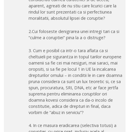
aparent, agreati de nu stiu care licurici care la
rindul lor sunt prezentati ca si perfectiunea
moralitatii, absolutul lipsei de coruptie?
2.Cui foloseste denigrarea unei intregi tari ca si
“culme a coruptiei” pina la a o distruge?
3. Cum e posibil ca intr-o tara aflata ca si
cheltuieli pe sigurantza in topul tarilor europene
oamenii sa fie cei mai nesiguri, mai saraci, mai
oropsiti, si sa fie pe locul 1 in UE la incalcarea
drepturilor omului – in conditii le in care doamna
pruna considera ca sunt un lux teoretic si, ce sa
spun, procuratura, SRI, DNA, etc ar face jertfa
suprema pentru eliminarea coruptilor ori
doamna kovesi considera ca da-o incolo de
constitutie, adica de drepturi in final, daca
vorbim de “abuz in serviciu”?
4. In ce masura eradicarea (selectiva totusi) a
coruptiei, cu orice pret, inclusiv acela al