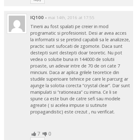
IQ100
-
mai 14th, 2016 at 17:55
Tinerii au fost spalati pe creier in mod
programatic si profesionist. Desi ar avea acces
la informatii si se pretind capabili sa le analizeze,
practic sunt sufocati de zgomote. Daca sunt
destepti sunt destepti doar teoretic. Nu pot
vedea o solutie buna in 144000 de solutii
proaste, un adevar intre de 70 de ori cate 7
minciuni. Daca ar aplica grilele teoretice din
studiile superioare tehnice pe care le parcurg ar
ajunge la solotia corecta “crystal clear”. Dar sunt
manipulati si “rationeaza” cu inima. Ce li se
spune ca este bun de catre sefi sau modele
agreate ( si acelea impuse si sutinute
propagandistic) este crezut , nu verificat.
7
0