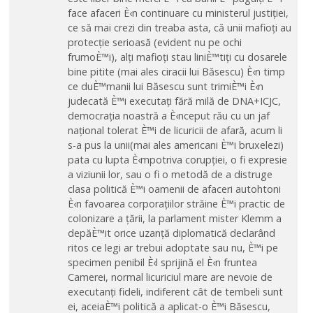
face afaceri È‹n continuare cu ministerul justiției,
ce să mai crezi din treaba asta, că unii mafioți au
protecție serioasă (evident nu pe ochi
frumoÈ™i), alți mafioți stau liniÈ™tiți cu dosarele
bine pitite (mai ales ciracii lui Băsescu) È‹n timp
ce duÈ™manii lui Băsescu sunt trimiÈ™i È‹n
judecată È™i executați fără milă de DNA+ICJC,
democrația noastră a È‹nceput rău cu un jaf
național tolerat È™i de licuricii de afară, acum li
s-a pus la unii(mai ales americani È™i bruxelezi)
pata cu lupta È‹mpotriva corupției, o fi expresie
a viziunii lor, sau o fi o metodă de a distruge
clasa politică È™i oamenii de afaceri autohtoni
È‹n favoarea corporațiilor străine È™i practic de
colonizare a țării, la parlament mister Klemm a
depăÈ™it orice uzanță diplomatică declarând
ritos ce legi ar trebui adoptate sau nu, È™i pe
specimen penibil È‹l sprijină el È‹n fruntea
Camerei, normal licuriciul mare are nevoie de
executanți fideli, indiferent cât de tembeli sunt
ei, aceiaÈ™i politică a aplicat-o È™i Băsescu,