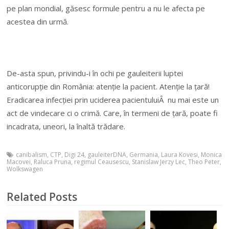
pe plan mondial, găsesc formule pentru a nu le afecta pe
acestea din urmă.
De-asta spun, privindu-i în ochi pe gauleiterii luptei
anticorupție din România: atenție la pacient. Atenție la țară!
Eradicarea infecției prin uciderea pacientuluiÂ nu mai este un
act de vindecare ci o crimă. Care, în termeni de țară, poate fi
incadrata, uneori, la înaltă trădare.
canibalism
,
CTP
,
Digi 24
,
gauleiterDNA
,
Germania
,
Laura Kovesi
,
Monica
Macovei
,
Raluca Pruna
,
regimul Ceausescu
,
Stanislaw Jerzy Lec
,
Theo Peter
,
Wolkswagen
Related Posts