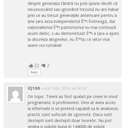
despre generația tânără nu poți spune decât că
necunoscând sau ignorând trecutul nu are habar
prin ce au trecut generațiile anterioare pentru a
ține țara asta independentă È™i È‹ntreagă, dar
naționalismul È™i patriotismul nu mai contează
acum deloc, s-au demonetizat È™i a țara a ajuns
la discreția alogenilor, nu È™tiu ce viitor mai
avem noi românii!!
22
2
Reply
IQ100
-
mai 14th, 2016 at 08:53
On topic. Tinerii au fost spalati pe creier in mod
programatic si profesionist. Desi ar avea acces
la informatii si se pretind capabili sa le analizeze,
practic sunt sufocati de zgomote. Daca sunt
destepti sunt destepti doar teoretic. Nu pot
vedea o solutie buna in 144000 de solutii