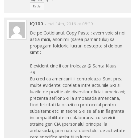
Reply
IQ100
-
mai 14th, 2016 at 08:39
De pe Cotidianul, Copy Paste ; avem voie si noi
astia micii, anonimii (sarea pamantului) sa
propagam folcloric. lucruri destepte si de bun
simt :
E evident cine ii controleaza @ Santa Klaus
+9
Eu cred ca americanii ii controleaza. Sunt prea
multe evidente: corelatia intre actiunile SRI si
luarile de pozitie ale diversilor oficiali americani;
prezenta sefilor SRI la ambasada americana,
fiind felicitati la ocazii cu protocolul pentru
subalterni; etc. In teorie SRI se afla in flagranta
incompatibilitate in colaborarea cu servicii
straine gen CIA (personalul principal la
ambasada), prin natura obiectului de activitate
care specifica atributii in lupta