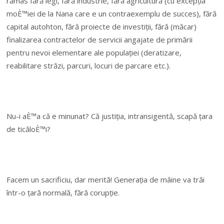
rămas fără legi, fără industrie, fără agricultură (cu excepția
moÈ™iei de la Nana care e un contraexemplu de succes), fără
capital autohton, fără proiecte de investiții, fără (măcar)
finalizarea contractelor de servicii angajate de primării
pentru nevoi elementare ale populației (deratizare,
reabilitare străzi, parcuri, locuri de parcare etc.).
Nu-i aÈ™a că e minunat? Că justiția, intransigentă, scapă țara
de ticăloÈ™i?
Facem un sacrificiu, dar merită! Generația de mâine va trăi
într-o țară normală, fără corupție.