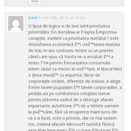
Reply
paul
-
mai 14th, 2016 at 14:56
O lipsa de logica si de bun simt:prioritatea
priorităților È‹n România ar fi lupta È‹mpotriva
corupției, evident ca prioritatea numărul 1 este
dezvoltarea economică È™i creÈ™terea nivelului
de trai, m-am contrazis recent cu un prieten
când i-am spus că Ponta ne-a ascultat È™i a
redus TVA pentru È‹ncurajarea consumului
intern văzut ca motor al creÈ™terii, el liberal fiind
o ținea morțiÈ™ cu exportul, făcut de
corporațiile străine, diferență de viziune, a alege
È‹ntre binele populației È™i binele corporațiilor, a
pedala azi pe combaterea corupției numai
pentru plăcerea sadică de a distruge afaceri
importante autohtone È™i de a trimite oameni
la puÈ™cărie, fără să recuperezi mare lucru din
ce s-a furat, este o prostie, dar ce mai vedem
noi, creierul afacerii Microsoft numitul Florică
este liber bine merci È™i cu banii È™păguiți È™i