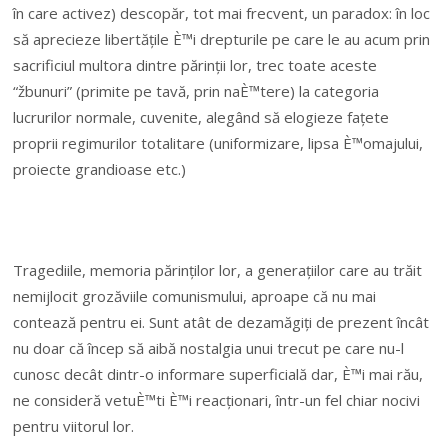
în care activez) descopăr, tot mai frecvent, un paradox: în loc
să aprecieze libertățile È™i drepturile pe care le au acum prin
sacrificiul multora dintre părinții lor, trec toate aceste
“žbunuri” (primite pe tavă, prin naÈ™tere) la categoria
lucrurilor normale, cuvenite, alegând să elogieze fațete
proprii regimurilor totalitare (uniformizare, lipsa È™omajului,
proiecte grandioase etc.)
Tragediile, memoria părinților lor, a generațiilor care au trăit
nemijlocit grozăviile comunismului, aproape că nu mai
contează pentru ei. Sunt atât de dezamăgiți de prezent încât
nu doar că încep să aibă nostalgia unui trecut pe care nu-l
cunosc decât dintr-o informare superficială dar, È™i mai rău,
ne consideră vetuÈ™ti È™i reacționari, într-un fel chiar nocivi
pentru viitorul lor.