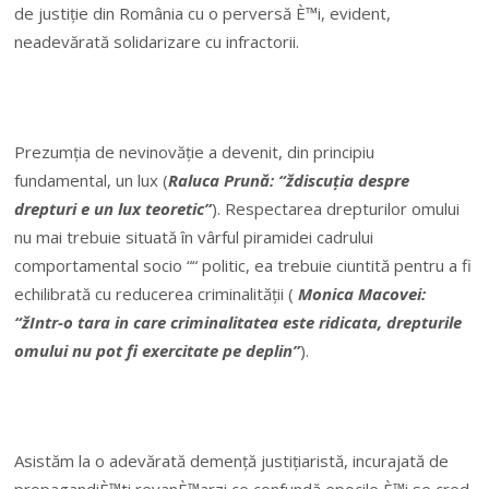
de justiție din România cu o perversă È™i, evident,
neadevărată solidarizare cu infractorii.
Prezumția de nevinovăție a devenit, din principiu
fundamental, un lux (
Raluca Prună: “ždiscuția despre
drepturi e un lux teoretic”
). Respectarea drepturilor omului
nu mai trebuie situată în vârful piramidei cadrului
comportamental socio ““ politic, ea trebuie ciuntită pentru a fi
echilibrată cu reducerea criminalității (
Monica Macovei:
“žIntr-o tara in care criminalitatea este ridicata, drepturile
omului nu pot fi exercitate pe deplin”
).
Asistăm la o adevărată demență justițiaristă, incurajată de
propagandiÈ™ti revanÈ™arzi ce confundă epocile È™i se cred