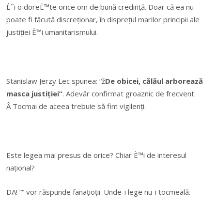
È˜i o doreÈ™te orice om de bună credință. Doar că ea nu
poate fi făcută discreționar, în disprețul marilor principii ale
justiției È™i umanitarismului.
Stanislaw Jerzy Lec spunea: “ž
De obicei, călăul arborează
masca justiției”
. Adevăr confirmat groaznic de frecvent.
Â Tocmai de aceea trebuie să fim vigilenți.
Este legea mai presus de orice? Chiar È™i de interesul
național?
DA! ““ vor răspunde fanațioții. Unde-i lege nu-i tocmeală.