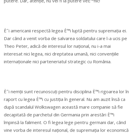
putere. Dar, atenție, nu vei fi la putere veÈ™nic!
È˜i americanii respectă legea È™i luptă pentru supremația ei.
Dar când a venit vorba de salvarea soldatului care l-a ucis pe
Theo Peter, adică de interesul lor național, nu i-a mai
interesat nici legea, nici dreptatea umană, nici convențiile
internaționale nici parteneriatul strategic cu România.
È˜i nemții sunt recunoscuți pentru disciplina È™i rigoarea lor în
raport cu legea È™i cu justiția în general. Nu am auzit însă ca
după scandalul Wolkswagen această mare companie să fie
decapitată de parchetul din Germania prin arestări È™i
împinsă la faliment. O fi legea lege pentru germani dar, când
vine vorba de interesul național, de supremația lor economică