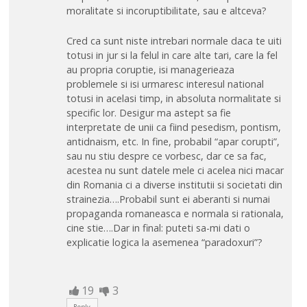
moralitate si incoruptibilitate, sau e altceva?
Cred ca sunt niste intrebari normale daca te uiti
totusi in jur si la felul in care alte tari, care la fel
au propria coruptie, isi managerieaza
problemele si isi urmaresc interesul national
totusi in acelasi timp, in absoluta normalitate si
specific lor. Desigur ma astept sa fie
interpretate de unii ca fiind pesedism, pontism,
antidnaism, etc. In fine, probabil “apar corupti”,
sau nu stiu despre ce vorbesc, dar ce sa fac,
acestea nu sunt datele mele ci acelea nici macar
din Romania ci a diverse institutii si societati din
strainezia….Probabil sunt ei aberanti si numai
propaganda romaneasca e normala si rationala,
cine stie….Dar in final: puteti sa-mi dati o
explicatie logica la asemenea “paradoxuri”?
19
3
Reply