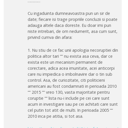
…………
Cu ingaduinta dumneavoastra pun un sir de
date; fiecare isi trage propriile concluzii si poate
adauga altele daca doreste. Eu doar imi pun
niste intrebari, de om nedumerit, asa cum sunt,
privind cumva din afara:
1. Nu stiu de ce fac unii apologia necoruptiei din
politica altor tari ““ nu exista asa ceva, dar ce
exista este un mecanism permanent de
corectare, adica acea imunitate, acei anticorpi
care nu impiedica o imbolnavire dar o tin sub
control. Asa, de curiozitate, citi politicieni
americani au fost condamnati in perioada 2010
““ 2015 ““ vreo 130, vasta majoritate pentru
coruptie ““ lista nu-i include pe cei care sunt
acum in investigare sau pe cei achitati care sunt
cel putin tot atit de multi. In perioada 2005 ““
2010 inca pe atitia, si tot asa.