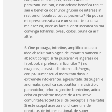
paralizarii unei tari, e intr-adevar benefica tarii ““
sau e benefica doar unor grupuri de interese in
rest omori boala cu tot cu pacientul? Nu pot sa-
mi opresc senzatia ca e un scoala-te tu ca sa
ma asez eu, orice as face si oricit incearca sa ma
convinga Iohannis, ovesi, ciolos, pruna ca ar fi
altfel.
5. Cine propaga, intretine, amplifica aceasta
idee absolut patologica de impartiti oamenii in
absolut corupti si “la puscarie” vs ingerasii de
facebook si preferati ai licuricilor ? ( nu
exagerez, aceasta dihotomie alb/negru,
corupt/Dumnezeu al moralitatii dusa la
extremele intolerantei, agresivitatii, distrugerii e
anormala, specifica sociopatilor, narcisistilor,
paranoicilor, celor cu gindiire borderline, adica
celor cu probleme majore de a trai intr-o
comunitate/societate si de perceptie a realitatii)
Si este scopul acestora unul care tine de
dreptate, de interes national, de super-