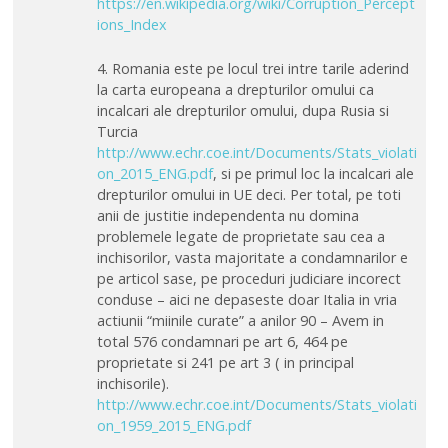
https://en.wikipedia.org/wiki/Corruption_Percept
ions_Index
4. Romania este pe locul trei intre tarile aderind
la carta europeana a drepturilor omului ca
incalcari ale drepturilor omului, dupa Rusia si
Turcia
http://www.echr.coe.int/Documents/Stats_violati
on_2015_ENG.pdf
, si pe primul loc la incalcari ale
drepturilor omului in UE deci. Per total, pe toti
anii de justitie independenta nu domina
problemele legate de proprietate sau cea a
inchisorilor, vasta majoritate a condamnarilor e
pe articol sase, pe proceduri judiciare incorect
conduse – aici ne depaseste doar Italia in vria
actiunii “miinile curate” a anilor 90 – Avem in
total 576 condamnari pe art 6, 464 pe
proprietate si 241 pe art 3 ( in principal
inchisorile).
http://www.echr.coe.int/Documents/Stats_violati
on_1959_2015_ENG.pdf