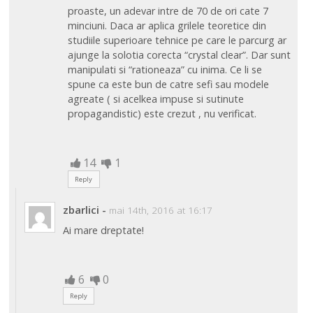
proaste, un adevar intre de 70 de ori cate 7
minciuni. Daca ar aplica grilele teoretice din
studiile superioare tehnice pe care le parcurg ar
ajunge la solotia corecta “crystal clear”. Dar sunt
manipulati si “rationeaza” cu inima. Ce li se
spune ca este bun de catre sefi sau modele
agreate ( si acelkea impuse si sutinute
propagandistic) este crezut , nu verificat.
14
1
Reply
zbarlici
-
mai 14th, 2016 at 16:17
Ai mare dreptate!
6
0
Reply