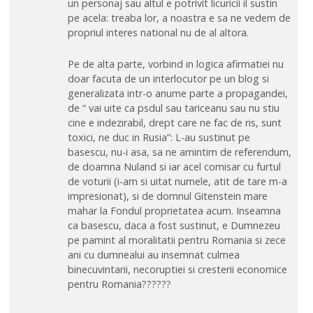
un personaj sau altul e potrivit licuricii il sustin
pe acela: treaba lor, a noastra e sa ne vedem de
propriul interes national nu de al altora.
Pe de alta parte, vorbind in logica afirmatiei nu
doar facuta de un interlocutor pe un blog si
generalizata intr-o anume parte a propagandei,
de “ vai uite ca psdul sau tariceanu sau nu stiu
cine e indezirabil, drept care ne fac de ris, sunt
toxici, ne duc in Rusia”: L-au sustinut pe
basescu, nu-i asa, sa ne amintim de referendum,
de doamna Nuland si iar acel comisar cu furtul
de voturii (i-am si uitat numele, atit de tare m-a
impresionat), si de domnul Gitenstein mare
mahar la Fondul proprietatea acum. Inseamna
ca basescu, daca a fost sustinut, e Dumnezeu
pe pamint al moralitatii pentru Romania si zece
ani cu dumnealui au insemnat culmea
binecuvintarii, necoruptiei si cresterii economice
pentru Romania??????