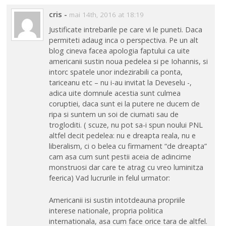
cris
-
mai 14th, 2016 at 18:19
Justificate intrebarile pe care vi le puneti. Daca
permiteti adaug inca o perspectiva. Pe un alt
blog cineva facea apologia faptului ca uite
americanii sustin noua pedelea si pe Iohannis, si
intorc spatele unor indezirabili ca ponta,
tariceanu etc – nu i-au invitat la Deveselu -,
adica uite domnule acestia sunt culmea
coruptiei, daca sunt ei la putere ne ducem de
ripa si suntem un soi de ciumati sau de
trogloditi. ( scuze, nu pot sa-i spun noului PNL
altfel decit pedelea: nu e dreapta reala, nu e
liberalism, ci o belea cu firmament “de dreapta”
cam asa cum sunt pestii aceia de adincime
monstruosi dar care te atrag cu vreo luminitza
feerica) Vad lucrurile in felul urmator:
Americanii isi sustin intotdeauna propriile
interese nationale, propria politica
internationala, asa cum face orice tara de altfel.