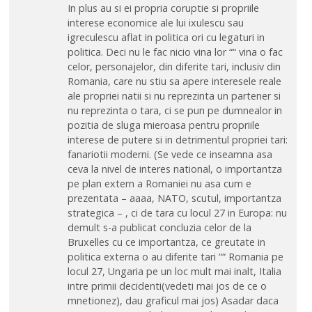
In plus au si ei propria coruptie si propriile
interese economice ale lui ixulescu sau
igreculescu aflat in politica ori cu legaturi in
politica. Deci nu le fac nicio vina lor ““ vina o fac
celor, personajelor, din diferite tari, inclusiv din
Romania, care nu stiu sa apere interesele reale
ale propriei natii si nu reprezinta un partener si
nu reprezinta o tara, ci se pun pe dumnealor in
pozitia de sluga mieroasa pentru propriile
interese de putere si in detrimentul propriei tari:
fanariotii moderni. (Se vede ce inseamna asa
ceva la nivel de interes national, o importantza
pe plan extern a Romaniei nu asa cum e
prezentata – aaaa, NATO, scutul, importantza
strategica – , ci de tara cu locul 27 in Europa: nu
demult s-a publicat concluzia celor de la
Bruxelles cu ce importantza, ce greutate in
politica externa o au diferite tari ““ Romania pe
locul 27, Ungaria pe un loc mult mai inalt, Italia
intre primii decidenti(vedeti mai jos de ce o
mnetionez), dau graficul mai jos) Asadar daca