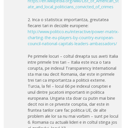
https://en.wikipedia.org/wiki/List_of_American_st
ate_and_local_politicians_convicted_of_crimes
2. Inca o statistica: importantza, greutatea
fiecarei tari in deciziile europene:
http://www.politico.eu/interactive/power-matrix-
charting-the-eu-players-by-country-european-
council-national-capitals-leaders-ambassadors/
Pe primele locuri – coltul dreapta sus aveti Italia
intre primele trei tari – Italia este inca o tara
corupta, pe indexul Transparency International
sta mai rau decit Romania, dar este in primele
trei tari ca importantza a politicii externe.
Turcia, la fel – locul 66 pe indexul coruptiei e
unul dintre jucatorii importanti in politica
europeana. Ungaria sta doar cu putin mai bine
decit noi in ce priveste coruptia, dar este in
fruntea tarilor care fac politica UE, de alte
problem ale lor sa nu mai vorbim – sunt pe locul
6. Romania cu actualii lideri e in coltul stinga jos