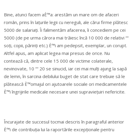
Bine, atunci facem aÈ™a: arestăm un mare om de afaceri
român, prins în lațurile legii cu nereguli, ale cărui firme plătesc
5000 de salariați. Îi falimentăm afacerea, îi concediem pe cei
5000 (de pe urma cărora mai trăiesc încă 10 000 de relativi ““
soți, copii, părinți etc.) È™i am pedepsit, exemplar, un corupt.
Altfel apus, am aplicat legea mai presus de orice. Nu
contează că, dintre cele 15 000 de victime colaterale,
nevinovate, 10 ““ 20 se sinucid, iar cei mai mulți ajung la sapă
de lemn, în sarcina debilului buget de stat care trebuie să le
plătească È™omajul ori ajutoarele sociale ori medicamentele
È™i îngrijirile medicale necesare unei supraviețuiri nefericite.
Încurajate de succesul tocmai descris în paragraful anterior
È™i de contribuția lui la raportările excepționale pentru