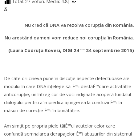
[Total:
27
voturi. Media:
4.8
]
Â
Nu cred că DNA va rezolva corupția din România.
Nu arestând oameni vom reduce noi corupția în România.
(Laura Codruța Kovesi, DIGI 24 ““ 24 septembrie 2015)
De câte ori cineva pune în discuție aspecte defectuoase ale
modului în care DNA înțelege să-È™i desfăÈ™oare activitățile
anticorupție, un întreg cor de voci indignate acoperă fundalul
dialogului pentru a împiedica ajungerea la concluzii È™i la
măsuri de corecție È™i îmbunătățire.
Am simțit pe propria piele tăiÈ™ul acutelor celor care
confundă semnalarea derapajelor È™i abuzurilor din sistemul