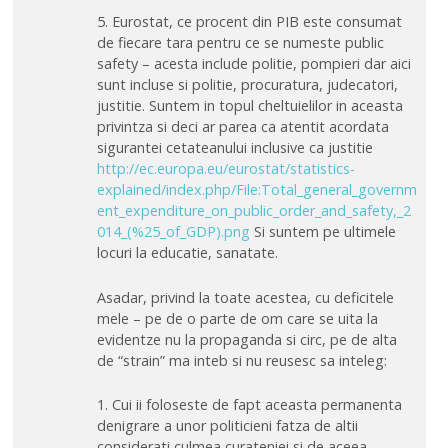
5. Eurostat, ce procent din PIB este consumat
de fiecare tara pentru ce se numeste public
safety – acesta include politie, pompieri dar aici
sunt incluse si politie, procuratura, judecatori,
justitie. Suntem in topul cheltuielilor in aceasta
privintza si deci ar parea ca atentit acordata
sigurantei cetateanului inclusive ca justitie
http://ec.europa.eu/eurostat/statistics-
explained/index.php/File:Total_general_governm
ent_expenditure_on_public_order_and_safety,_2
014_(%25_of_GDP).png
Si suntem pe ultimele
locuri la educatie, sanatate.
Asadar, privind la toate acestea, cu deficitele
mele – pe de o parte de om care se uita la
evidentze nu la propaganda si circ, pe de alta
de “strain” ma inteb si nu reusesc sa inteleg:
1. Cui ii foloseste de fapt aceasta permanenta
denigrare a unor politicieni fatza de altii
considerati culmea curateniei si de aceea,