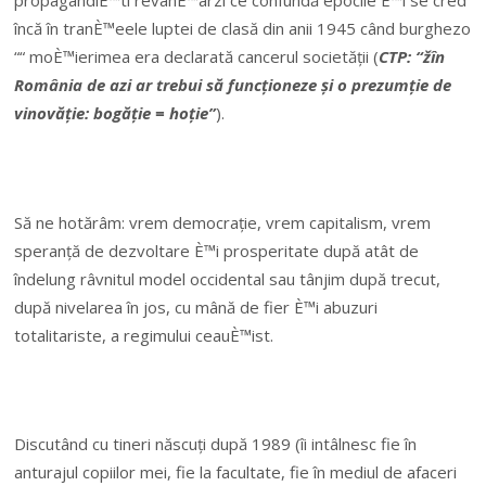
încă în tranÈ™eele luptei de clasă din anii 1945 când burghezo
““ moÈ™ierimea era declarată cancerul societății (
CTP: “žîn
România de azi ar trebui să funcționeze și o prezumție de
vinovăție: bogăție = hoție”
).
Să ne hotărâm: vrem democrație, vrem capitalism, vrem
speranță de dezvoltare È™i prosperitate după atât de
îndelung râvnitul model occidental sau tânjim după trecut,
după nivelarea în jos, cu mână de fier È™i abuzuri
totalitariste, a regimului ceauÈ™ist.
Discutând cu tineri născuți după 1989 (îi intâlnesc fie în
anturajul copiilor mei, fie la facultate, fie în mediul de afaceri