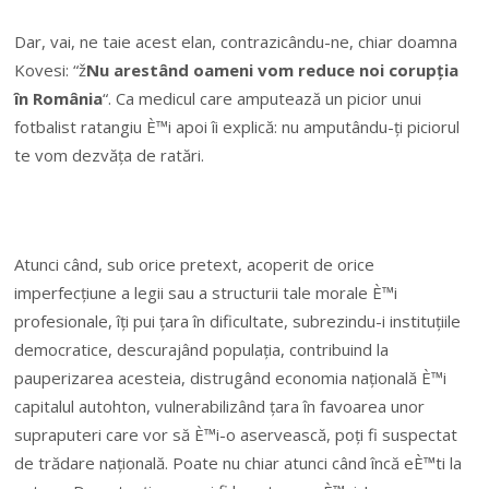
Dar, vai, ne taie acest elan, contrazicându-ne, chiar doamna
Kovesi: “ž
Nu arestând oameni vom reduce noi corupția
în România
“. Ca medicul care amputează un picior unui
fotbalist ratangiu È™i apoi îi explică: nu amputându-ți piciorul
te vom dezvăța de ratări.
Atunci când, sub orice pretext, acoperit de orice
imperfecțiune a legii sau a structurii tale morale È™i
profesionale, îți pui țara în dificultate, subrezindu-i instituțiile
democratice, descurajând populația, contribuind la
pauperizarea acesteia, distrugând economia națională È™i
capitalul autohton, vulnerabilizând țara în favoarea unor
supraputeri care vor să È™i-o aservească, poți fi suspectat
de trădare națională. Poate nu chiar atunci când încă eÈ™ti la