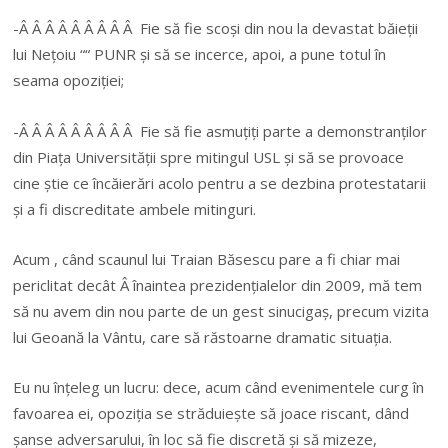
-Â Â Â Â Â Â Â Â Â Fie să fie scoși din nou la devastat băieții
lui Nețoiu ““ PUNR și să se incerce, apoi, a pune totul în
seama opoziției;
-Â Â Â Â Â Â Â Â Â Fie să fie asmuțiți parte a demonstranților
din Piața Universității spre mitingul USL și să se provoace
cine știe ce încăierări acolo pentru a se dezbina protestatarii
și a fi discreditate ambele mitinguri.
Acum , când scaunul lui Traian Băsescu pare a fi chiar mai
periclitat decât Â înaintea prezidențialelor din 2009, mă tem
să nu avem din nou parte de un gest sinucigaș, precum vizita
lui Geoană la Vântu, care să răstoarne dramatic situația.
Eu nu înțeleg un lucru: dece, acum când evenimentele curg în
favoarea ei, opoziția se străduiește să joace riscant, dând
șanse adversarului, în loc să fie discretă și să mizeze,