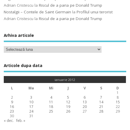
Adrian Cristescu
la
Riscul de a paria pe Donald Trump
Nostalgii – Contele de Saint Germain
la
Profilul unui terorist
Adrian Cristescu
la
Riscul de a paria pe Donald Trump
Arhiva articole
Articole dupa data
ianuarie 2012
L
Ma
Mi
J
V
S
D
1
2
3
4
5
6
7
8
9
10
11
12
13
14
15
16
17
18
19
20
21
22
23
24
25
26
27
28
29
30
31
« dec.
feb. »