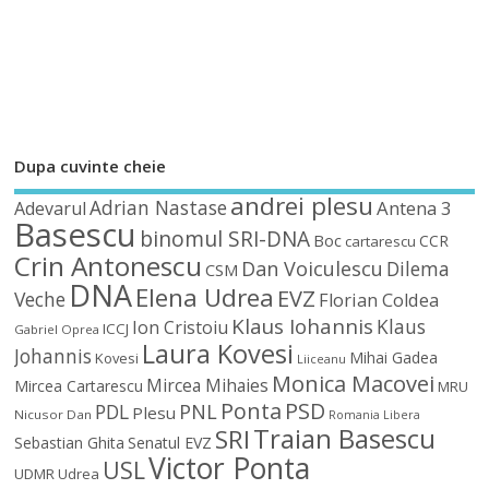
Dupa cuvinte cheie
andrei plesu
Adrian Nastase
Antena 3
Adevarul
Basescu
binomul SRI-DNA
Boc
CCR
cartarescu
Crin Antonescu
Dan Voiculescu
Dilema
CSM
DNA
Elena Udrea
EVZ
Veche
Florian Coldea
Klaus Iohannis
Klaus
Ion Cristoiu
ICCJ
Gabriel Oprea
Laura Kovesi
Johannis
Mihai Gadea
Kovesi
Liiceanu
Monica Macovei
Mircea Mihaies
Mircea Cartarescu
MRU
Ponta
PSD
PDL
PNL
Plesu
Nicusor Dan
Romania Libera
Traian Basescu
SRI
Sebastian Ghita
Senatul EVZ
Victor Ponta
USL
UDMR
Udrea