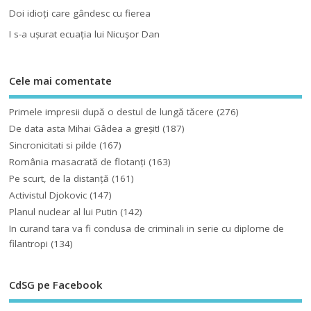
Doi idioţi care gândesc cu fierea
I s-a uşurat ecuaţia lui Nicuşor Dan
Cele mai comentate
Primele impresii după o destul de lungă tăcere
(276)
De data asta Mihai Gâdea a greşit!
(187)
Sincronicitati si pilde
(167)
România masacrată de flotanţi
(163)
Pe scurt, de la distanță
(161)
Activistul Djokovic
(147)
Planul nuclear al lui Putin
(142)
In curand tara va fi condusa de criminali in serie cu diplome de
filantropi
(134)
CdSG pe Facebook