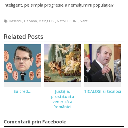
inteligent, pe simpla progresie a nemulțumirii populației?
Basescu
,
Geoana
,
Miting USL
,
Netoiu
,
PUNR
,
Vantu
Related Posts
Eu cred…
Justiţia,
TICALOSI si ticalosi
prostituata
venerică a
României
Comentarii prin Facebook: