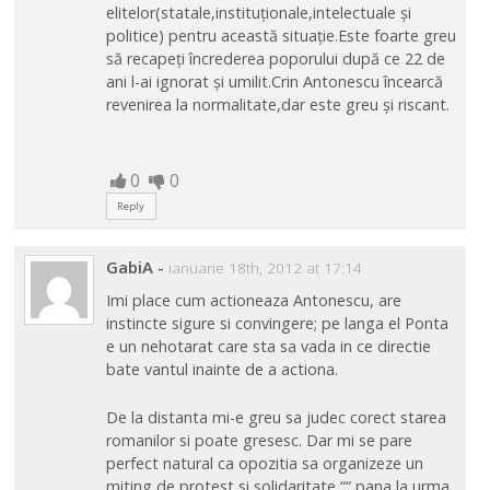
elitelor(statale,instituționale,intelectuale și
politice) pentru această situație.Este foarte greu
să recapeți încrederea poporului după ce 22 de
ani l-ai ignorat și umilit.Crin Antonescu încearcă
revenirea la normalitate,dar este greu și riscant.
0
0
Reply
GabiA
-
ianuarie 18th, 2012 at 17:14
Imi place cum actioneaza Antonescu, are
instincte sigure si convingere; pe langa el Ponta
e un nehotarat care sta sa vada in ce directie
bate vantul inainte de a actiona.
De la distanta mi-e greu sa judec corect starea
romanilor si poate gresesc. Dar mi se pare
perfect natural ca opozitia sa organizeze un
miting de protest si solidaritate ““ pana la urma