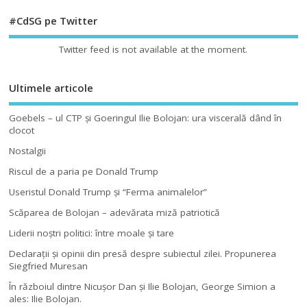
#CdSG pe Twitter
Twitter feed is not available at the moment.
Ultimele articole
Goebels – ul CTP şi Goeringul Ilie Bolojan: ura viscerală dând în
clocot
Nostalgii
Riscul de a paria pe Donald Trump
Useristul Donald Trump şi “Ferma animalelor”
Scăparea de Bolojan – adevărata miză patriotică
Liderii noştri politici: între moale şi tare
Declaraţii şi opinii din presă despre subiectul zilei. Propunerea
Siegfried Muresan
În războiul dintre Nicuşor Dan şi Ilie Bolojan, George Simion a
ales: Ilie Bolojan.