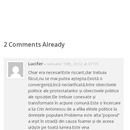
2 Comments Already
Lucifer
-
ianuarie 19th, 2012 at 07:55
Chiar era necesar!Este riscant,dar trebuia
făcut,nu se mai putea aștepta.Există o
convergență,încă neclarificată,între obiectivele
politice ale protestatarilor și obiectivele politice
ale opoziției.Ele trebuie conexate și
transformate în acțiune comună.Este o încercare
a lui Crin Antonescu de a afilia elitele politice la
dorințele populare.Problema este alta:”poporul”
a ieșit în stradă din cauza foamei și de aceea
urăște pe toată lumea.Este vina