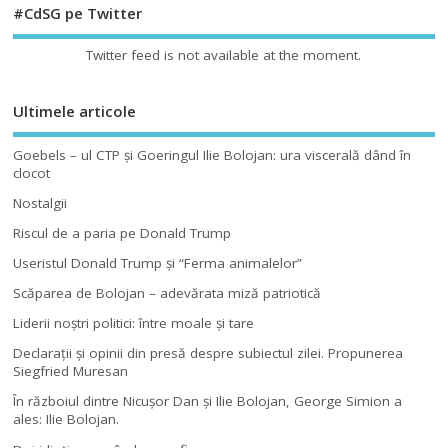
#CdSG pe Twitter
Twitter feed is not available at the moment.
Ultimele articole
Goebels – ul CTP şi Goeringul Ilie Bolojan: ura viscerală dând în
clocot
Nostalgii
Riscul de a paria pe Donald Trump
Useristul Donald Trump şi “Ferma animalelor”
Scăparea de Bolojan – adevărata miză patriotică
Liderii noştri politici: între moale şi tare
Declaraţii şi opinii din presă despre subiectul zilei. Propunerea
Siegfried Muresan
În războiul dintre Nicuşor Dan şi Ilie Bolojan, George Simion a
ales: Ilie Bolojan.