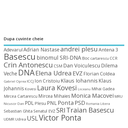
Dupa cuvinte cheie
andrei plesu
Adrian Nastase
Antena 3
Adevarul
Basescu
binomul SRI-DNA
Boc
CCR
cartarescu
Crin Antonescu
Dan Voiculescu
Dilema
CSM
DNA
Elena Udrea
EVZ
Veche
Florian Coldea
Klaus Iohannis
Klaus
Ion Cristoiu
ICCJ
Gabriel Oprea
Laura Kovesi
Johannis
Mihai Gadea
Kovesi
Liiceanu
Monica Macovei
Mircea Mihaies
Mircea Cartarescu
MRU
Ponta
PSD
PDL
PNL
Plesu
Nicusor Dan
Romania Libera
Traian Basescu
SRI
Sebastian Ghita
Senatul EVZ
Victor Ponta
USL
UDMR
Udrea