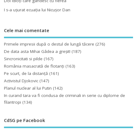
Doi idioţi care gândesc cu fierea
I s-a uşurat ecuaţia lui Nicuşor Dan
Cele mai comentate
Primele impresii după o destul de lungă tăcere
(276)
De data asta Mihai Gâdea a greşit!
(187)
Sincronicitati si pilde
(167)
România masacrată de flotanţi
(163)
Pe scurt, de la distanță
(161)
Activistul Djokovic
(147)
Planul nuclear al lui Putin
(142)
In curand tara va fi condusa de criminali in serie cu diplome de
filantropi
(134)
CdSG pe Facebook