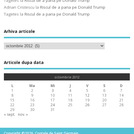
Tagetes
la
Riscul de a paria pe Donald Trump
Adrian Cristescu
la
Riscul de a paria pe Donald Trump
Tagetes
la
Riscul de a paria pe Donald Trump
Arhiva articole
Articole dupa data
octombrie 2012
L
Ma
Mi
J
V
S
D
1
2
3
4
5
6
7
8
9
10
11
12
13
14
15
16
17
18
19
20
21
22
23
24
25
26
27
28
29
30
31
« sept.
nov. »
Copyright ©2026. Contele de Saint Germain