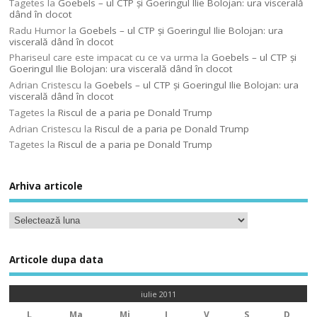
Tagetes
la
Goebels – ul CTP şi Goeringul Ilie Bolojan: ura viscerală
dând în clocot
Radu Humor
la
Goebels – ul CTP şi Goeringul Ilie Bolojan: ura
viscerală dând în clocot
Phariseul care este impacat cu ce va urma
la
Goebels – ul CTP şi
Goeringul Ilie Bolojan: ura viscerală dând în clocot
Adrian Cristescu
la
Goebels – ul CTP şi Goeringul Ilie Bolojan: ura
viscerală dând în clocot
Tagetes
la
Riscul de a paria pe Donald Trump
Adrian Cristescu
la
Riscul de a paria pe Donald Trump
Tagetes
la
Riscul de a paria pe Donald Trump
Arhiva articole
Articole dupa data
iulie 2011
L
Ma
Mi
J
V
S
D