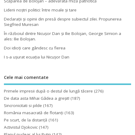
Scăparea de Bolojan – adevărata miză patriotică
Liderii noştri politici: între moale şi tare
Declaraţii şi opinii din presă despre subiectul zilei. Propunerea
Siegfried Muresan
În războiul dintre Nicuşor Dan şi Ilie Bolojan, George Simion a
ales: Ilie Bolojan.
Doi idioţi care gândesc cu fierea
I s-a uşurat ecuaţia lui Nicuşor Dan
Cele mai comentate
Primele impresii după o destul de lungă tăcere
(276)
De data asta Mihai Gâdea a greşit!
(187)
Sincronicitati si pilde
(167)
România masacrată de flotanţi
(163)
Pe scurt, de la distanță
(161)
Activistul Djokovic
(147)
Planul nuclear al lui Putin
(142)