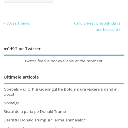
«
Vocea Americii
Când privești prin oglindă ca
prin fereastră
»
#CdSG pe Twitter
Twitter feed is not available at the moment.
Ultimele articole
Goebels – ul CTP şi Goeringul Ilie Bolojan: ura viscerală dând în
clocot
Nostalgii
Riscul de a paria pe Donald Trump
Useristul Donald Trump şi “Ferma animalelor”