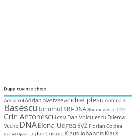
Dupa cuvinte cheie
andrei plesu
Adrian Nastase
Antena 3
Adevarul
Basescu
binomul SRI-DNA
Boc
CCR
cartarescu
Crin Antonescu
Dan Voiculescu
Dilema
CSM
DNA
Elena Udrea
EVZ
Veche
Florian Coldea
Klaus Iohannis
Klaus
Ion Cristoiu
ICCJ
Gabriel Oprea