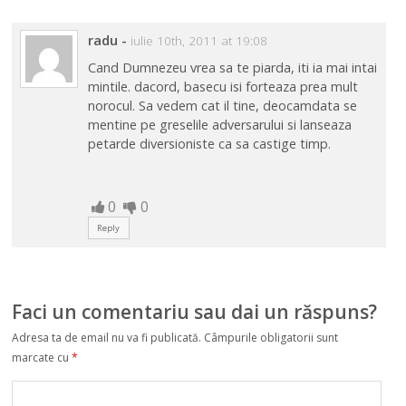
radu
-
iulie 10th, 2011 at 19:08
Cand Dumnezeu vrea sa te piarda, iti ia mai intai
mintile. dacord, basecu isi forteaza prea mult
norocul. Sa vedem cat il tine, deocamdata se
mentine pe greselile adversarului si lanseaza
petarde diversioniste ca sa castige timp.
0
0
Reply
Faci un comentariu sau dai un răspuns?
Adresa ta de email nu va fi publicată.
Câmpurile obligatorii sunt
marcate cu
*