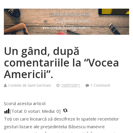
Un gând, după
comentariile la “Vocea
Americii”.
Contele de Saint Germain
10/07/2011
1 Comment
Scorul acestui articol
[Total:
0
voturi. Media:
0
]
Toți cei care încearcă să descifreze în spatele recentelor
gesturi bizare ale președintelui Băsescu manevre