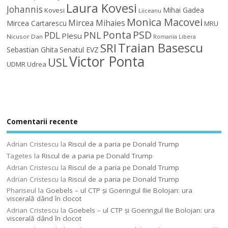
Laura Kovesi
Johannis
Mihai Gadea
Kovesi
Liiceanu
Monica Macovei
Mircea Mihaies
Mircea Cartarescu
MRU
Ponta
PSD
PDL
PNL
Plesu
Nicusor Dan
Romania Libera
Traian Basescu
SRI
Sebastian Ghita
Senatul EVZ
Victor Ponta
USL
UDMR
Udrea
Comentarii recente
Adrian Cristescu
la
Riscul de a paria pe Donald Trump
Tagetes
la
Riscul de a paria pe Donald Trump
Adrian Cristescu
la
Riscul de a paria pe Donald Trump
Adrian Cristescu
la
Riscul de a paria pe Donald Trump
Phariseul
la
Goebels – ul CTP şi Goeringul Ilie Bolojan: ura
viscerală dând în clocot
Adrian Cristescu
la
Goebels – ul CTP şi Goeringul Ilie Bolojan: ura
viscerală dând în clocot