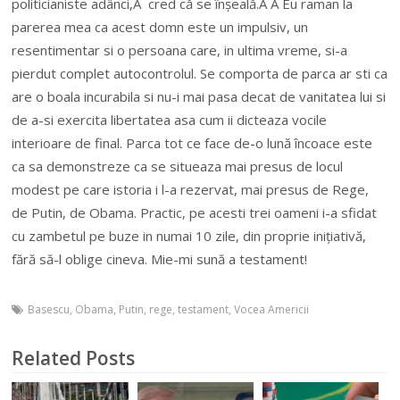
politicianiste adânci,Â cred că se înșeală.Â Â
Eu raman la
parerea mea ca acest domn este un impulsiv, un
resentimentar si o persoana care, in ultima vreme, si-a
pierdut complet autocontrolul. Se comporta de parca ar sti ca
are o boala incurabila si nu-i mai pasa decat de vanitatea lui si
de a-si exercita libertatea asa cum ii dicteaza vocile
interioare de final. Parca tot ce face de-o lună încoace este
ca sa demonstreze ca se situeaza mai presus de locul
modest pe care istoria i l-a rezervat, mai presus de Rege,
de Putin, de Obama. Practic, pe acesti trei oameni i-a sfidat
cu zambetul pe buze in numai 10 zile, din proprie inițiativă,
fără să-l oblige cineva. Mie-mi sună a testament!
Basescu
,
Obama
,
Putin
,
rege
,
testament
,
Vocea Americii
Related Posts