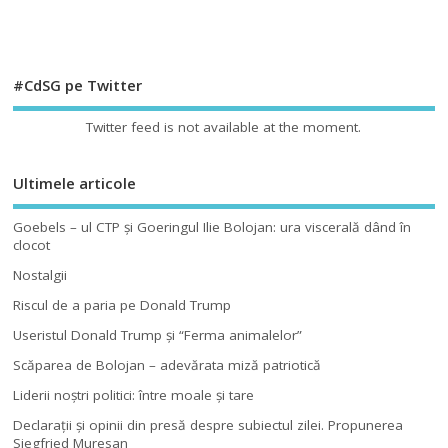
#CdSG pe Twitter
Twitter feed is not available at the moment.
Ultimele articole
Goebels – ul CTP şi Goeringul Ilie Bolojan: ura viscerală dând în
clocot
Nostalgii
Riscul de a paria pe Donald Trump
Useristul Donald Trump şi “Ferma animalelor”
Scăparea de Bolojan – adevărata miză patriotică
Liderii noştri politici: între moale şi tare
Declaraţii şi opinii din presă despre subiectul zilei. Propunerea
Siegfried Muresan