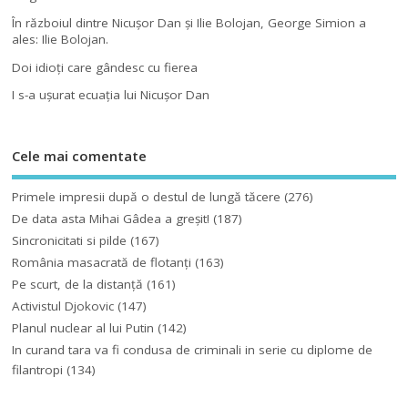
În războiul dintre Nicuşor Dan şi Ilie Bolojan, George Simion a
ales: Ilie Bolojan.
Doi idioţi care gândesc cu fierea
I s-a uşurat ecuaţia lui Nicuşor Dan
Cele mai comentate
Primele impresii după o destul de lungă tăcere
(276)
De data asta Mihai Gâdea a greşit!
(187)
Sincronicitati si pilde
(167)
România masacrată de flotanţi
(163)
Pe scurt, de la distanță
(161)
Activistul Djokovic
(147)
Planul nuclear al lui Putin
(142)
In curand tara va fi condusa de criminali in serie cu diplome de
filantropi
(134)