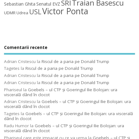
Traian Basescu
SRI
Sebastian Ghita
Senatul EVZ
Victor Ponta
USL
UDMR
Udrea
Comentarii recente
Adrian Cristescu
la
Riscul de a paria pe Donald Trump
Tagetes
la
Riscul de a paria pe Donald Trump
Adrian Cristescu
la
Riscul de a paria pe Donald Trump
Adrian Cristescu
la
Riscul de a paria pe Donald Trump
Phariseul
la
Goebels – ul CTP şi Goeringul Ilie Bolojan: ura
viscerală dând în clocot
Adrian Cristescu
la
Goebels – ul CTP şi Goeringul Ilie Bolojan: ura
viscerală dând în clocot
Tagetes
la
Goebels – ul CTP şi Goeringul Ilie Bolojan: ura viscerală
dând în clocot
Radu Humor
la
Goebels – ul CTP şi Goeringul Ilie Bolojan: ura
viscerală dând în clocot
Phariseul care este impacat cu ce va urma
la
Goebels – ul CTP şi