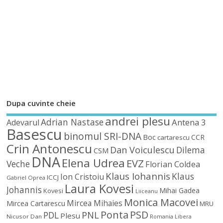
Dupa cuvinte cheie
andrei plesu
Adrian Nastase
Antena 3
Adevarul
Basescu
binomul SRI-DNA
Boc
CCR
cartarescu
Crin Antonescu
Dan Voiculescu
Dilema
CSM
DNA
Elena Udrea
EVZ
Veche
Florian Coldea
Klaus Iohannis
Klaus
Ion Cristoiu
ICCJ
Gabriel Oprea
Laura Kovesi
Johannis
Mihai Gadea
Kovesi
Liiceanu
Monica Macovei
Mircea Mihaies
Mircea Cartarescu
MRU
Ponta
PSD
PDL
PNL
Plesu
Nicusor Dan
Romania Libera