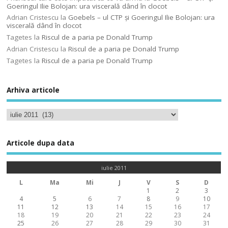
Goeringul Ilie Bolojan: ura viscerală dând în clocot
Adrian Cristescu
la
Goebels – ul CTP şi Goeringul Ilie Bolojan: ura
viscerală dând în clocot
Tagetes
la
Riscul de a paria pe Donald Trump
Adrian Cristescu
la
Riscul de a paria pe Donald Trump
Tagetes
la
Riscul de a paria pe Donald Trump
Arhiva articole
Articole dupa data
iulie 2011
L
Ma
Mi
J
V
S
D
1
2
3
4
5
6
7
8
9
10
11
12
13
14
15
16
17
18
19
20
21
22
23
24
25
26
27
28
29
30
31