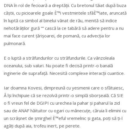
DNA în rol de fecioară a dreptății. Cu bretonul tăiat după buza
căștii, cu picioarele goale È™i vestmintele sfâÈ™iate, aruncată
în luptă ca simbol al binelui vânat de rău, menită să indice
nehotărâților gură ““ cască la ce tabără să adere pentru a nu
mai face curent țărișoarei, de pomană, cu advecția lor
pulmonară.
E o luptă a străfundurilor cu străfundurile. Ca vânzoleala
oceanului, sub valuri. Nu poate fi decisă printr-o banală
inginerie de suprafață. Necesită complexe interacții cuantice.
Iar doamna Kovesi, dimpreună cu yesmenii care o sfătuiesc,
Â își închipuie că se rezolvă printr-o simplă sborșeală. Că SIE
o fi vreun fel de DGIPI cu urechea la pahar și paharul la zid
sau de ANAF hăituitor cu ogari cu mânecuțe, căruia îi elimini cu
un scrâșnet de șmirghel È™eful vremelnic și gata, poți să ți-l
agăți după aia, trofeu inert, pe perete.