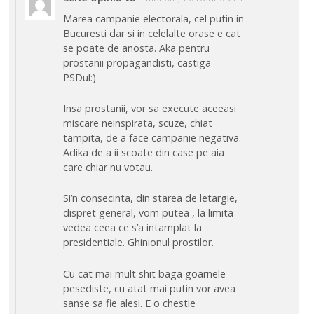
Marea campanie electorala, cel putin in
Bucuresti dar si in celelalte orase e cat
se poate de anosta. Aka pentru
prostanii propagandisti, castiga
PSDul:)
Insa prostanii, vor sa execute aceeasi
miscare neinspirata, scuze, chiat
tampita, de a face campanie negativa.
Adika de a ii scoate din case pe aia
care chiar nu votau.
Si’n consecinta, din starea de letargie,
dispret general, vom putea , la limita
vedea ceea ce s’a intamplat la
presidentiale. Ghinionul prostilor.
Cu cat mai mult shit baga goarnele
pesediste, cu atat mai putin vor avea
sanse sa fie alesi. E o chestie