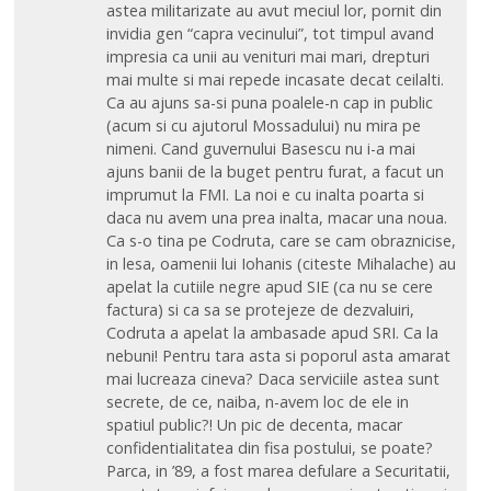
astea militarizate au avut meciul lor, pornit din
invidia gen “capra vecinului”, tot timpul avand
impresia ca unii au venituri mai mari, drepturi
mai multe si mai repede incasate decat ceilalti.
Ca au ajuns sa-si puna poalele-n cap in public
(acum si cu ajutorul Mossadului) nu mira pe
nimeni. Cand guvernului Basescu nu i-a mai
ajuns banii de la buget pentru furat, a facut un
imprumut la FMI. La noi e cu inalta poarta si
daca nu avem una prea inalta, macar una noua.
Ca s-o tina pe Codruta, care se cam obraznicise,
in lesa, oamenii lui Iohanis (citeste Mihalache) au
apelat la cutiile negre apud SIE (ca nu se cere
factura) si ca sa se protejeze de dezvaluiri,
Codruta a apelat la ambasade apud SRI. Ca la
nebuni! Pentru tara asta si poporul asta amarat
mai lucreaza cineva? Daca serviciile astea sunt
secrete, de ce, naiba, n-avem loc de ele in
spatiul public?! Un pic de decenta, macar
confidentialitatea din fisa postului, se poate?
Parca, in ’89, a fost marea defulare a Securitatii,