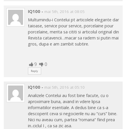
IQ100
-
mai 5th, 2016 at 08:05
Multumindu-i Contelui pt articolele elegante dar
taioase, service pour service, porcelaine pour
porcelaine, merita sa cititi si articolul original din
Revista catavencii…macar sa radem si putin mai
gros, dupa e am zambit subtire.
9
0
Reply
IQ100
-
mai 5th, 2016 at 05:10
Analizele Contelui au fost bine facute, cu o
aproximare buna, avand in vdere lipsa
informatiilor esentiale. A dedus bine ca s-a
descoperit ceva si negocierile nu au “curs” bine.
Nici nu aveau cum, partea “romana” fiind prea
in..ciclul I , ca sa zic asa.