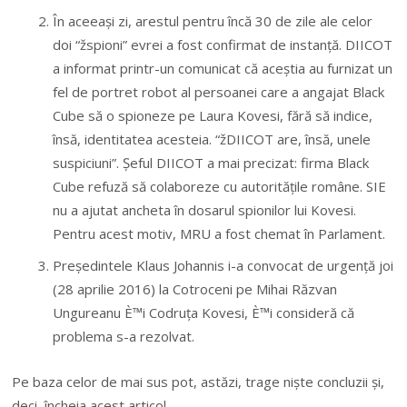
În aceeași zi, arestul pentru încă 30 de zile ale celor
doi “žspioni” evrei a fost confirmat de instanță. DIICOT
a informat printr-un comunicat că aceștia au furnizat un
fel de portret robot al persoanei care a angajat Black
Cube să o spioneze pe Laura Kovesi, fără să indice,
însă, identitatea acesteia. “žDIICOT are, însă, unele
suspiciuni”. Șeful DIICOT a mai precizat: firma Black
Cube refuză să colaboreze cu autoritățile române. SIE
nu a ajutat ancheta în dosarul spionilor lui Kovesi.
Pentru acest motiv, MRU a fost chemat în Parlament.
Președintele Klaus Johannis i-a convocat de urgență joi
(28 aprilie 2016) la Cotroceni pe Mihai Răzvan
Ungureanu È™i Codruța Kovesi, È™i consideră că
problema s-a rezolvat.
Pe baza celor de mai sus pot, astăzi, trage niște concluzii și,
deci, încheia acest articol.