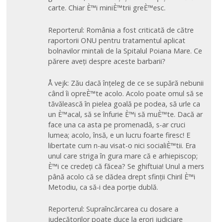
carte. Chiar È™i miniÈ™trii greÈ™esc.
Reporterul: România a fost criticată de către
raportorii ONU pentru tratamentul aplicat
bolnavilor mintali de la Spitalul Poiana Mare. Ce
părere aveți despre aceste barbarii?
Å vejk: Zău dacă înțeleg de ce se supără nebunii
când îi opreÈ™te acolo. Acolo poate omul să se
tăvălească în pielea goală pe podea, să urle ca
un È™acal, să se înfurie È™i să muÈ™te. Dacă ar
face una ca asta pe promenadă, s-ar cruci
lumea; acolo, însă, e un lucru foarte firesc! E
libertate cum n-au visat-o nici socialiÈ™tii. Era
unul care striga în gura mare că e arhiepiscop;
È™i ce credeți că făcea? Se ghiftuia! Unul a mers
până acolo că se dădea drept sfinții Chiril È™i
Metodiu, ca să-i dea porție dublă.
Reporterul: Supraîncărcarea cu dosare a
judecătorilor poate duce la erori judiciare