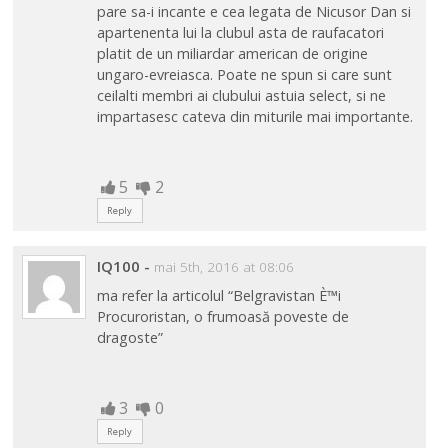
pare sa-i incante e cea legata de Nicusor Dan si
apartenenta lui la clubul asta de raufacatori
platit de un miliardar american de origine
ungaro-evreiasca. Poate ne spun si care sunt
ceilalti membri ai clubului astuia select, si ne
impartasesc cateva din miturile mai importante.
5
2
Reply
IQ100
-
mai 5th, 2016 at 08:06
ma refer la articolul “Belgravistan È™i
Procuroristan, o frumoasă poveste de
dragoste”
3
0
Reply