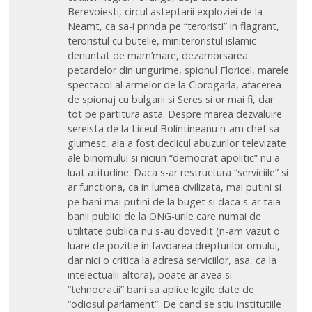
Berevoiesti, circul asteptarii exploziei de la
Neamt, ca sa-i prinda pe “teroristi” in flagrant,
teroristul cu butelie, miniteroristul islamic
denuntat de mam’mare, dezamorsarea
petardelor din ungurime, spionul Floricel, marele
spectacol al armelor de la Ciorogarla, afacerea
de spionaj cu bulgarii si Seres si or mai fi, dar
tot pe partitura asta. Despre marea dezvaluire
sereista de la Liceul Bolintineanu n-am chef sa
glumesc, ala a fost declicul abuzurilor televizate
ale binomului si niciun “democrat apolitic” nu a
luat atitudine. Daca s-ar restructura “serviciile” si
ar functiona, ca in lumea civilizata, mai putini si
pe bani mai putini de la buget si daca s-ar taia
banii publici de la ONG-urile care numai de
utilitate publica nu s-au dovedit (n-am vazut o
luare de pozitie in favoarea drepturilor omului,
dar nici o critica la adresa serviciilor, asa, ca la
intelectualii altora), poate ar avea si
“tehnocratii” bani sa aplice legile date de
“odiosul parlament”. De cand se stiu institutiile