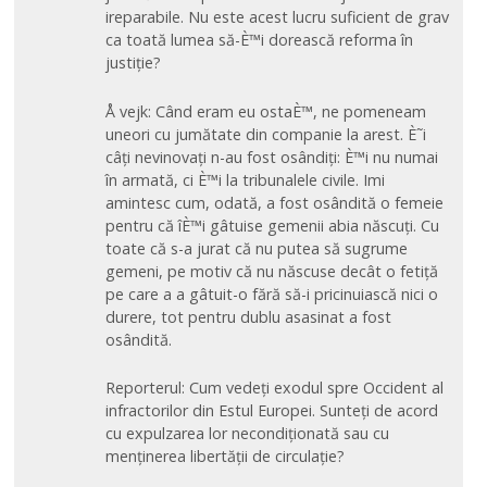
ireparabile. Nu este acest lucru suficient de grav
ca toată lumea să-È™i dorească reforma în
justiție?
Å vejk: Când eram eu ostaÈ™, ne pomeneam
uneori cu jumătate din companie la arest. È˜i
câți nevinovați n-au fost osândiți: È™i nu numai
în armată, ci È™i la tribunalele civile. Imi
amintesc cum, odată, a fost osândită o femeie
pentru că îÈ™i gâtuise gemenii abia născuți. Cu
toate că s-a jurat că nu putea să sugrume
gemeni, pe motiv că nu născuse decât o fetiță
pe care a a gâtuit-o fără să-i pricinuiască nici o
durere, tot pentru dublu asasinat a fost
osândită.
Reporterul: Cum vedeți exodul spre Occident al
infractorilor din Estul Europei. Sunteți de acord
cu expulzarea lor necondiționată sau cu
menținerea libertății de circulație?