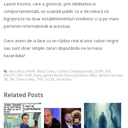
Laurei Kovesi, care a generat, prin labilitatea ei
comportamentală, un scandal public ce e de natură să
îngrijoreze nu doar establishmentul românesc ci și pe marii
parteneri internaționali ai acestuia.
Oare avem de-a face cu un război real al unor cuburi negre
sau sunt doar simple zaruri disputându-ne la masa
hazardului?
Alina Bica
,
ANAF
,
Black Cube
,
Curtea Constitutionala
,
DGIPI
,
DIA
,
DIICOT
,
DIPI
,
DNA
,
heliu
,
James Bond
,
Klaus Johannis
,
MRU
,
servicii secrete
,
SIE
,
SRI
,
Tiberiu Nitu
,
TNT
,
U-235
,
vita Kobe
Related Posts