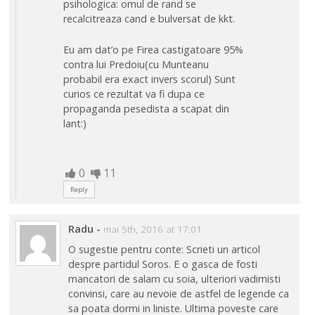
psihologica: omul de rand se
recalcitreaza cand e bulversat de kkt.
Eu am dat’o pe Firea castigatoare 95%
contra lui Predoiu(cu Munteanu
probabil era exact invers scorul) Sunt
curios ce rezultat va fi dupa ce
propaganda pesedista a scapat din
lant:)
0
11
Reply
Radu
-
mai 5th, 2016 at 17:01
O sugestie pentru conte: Scrieti un articol
despre partidul Soros. E o gasca de fosti
mancatori de salam cu soia, ulteriori vadimisti
convinsi, care au nevoie de astfel de legende ca
sa poata dormi in liniste. Ultima poveste care