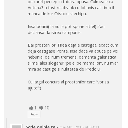
pe care’l percep in tabara opusa. Culmea e ca
Antena3 a fost relativ ok cu Iohanis cat timp il
manca de kur Cristoiu si echipa.
Insa boanii(ca nu le pot spune altfel) s’au
declansat la ivirea campaniei.
Bai prostanilor, Firea deja a castigat, exact cum
deja castigase Ponta, insa daca va apuca pe voi
nebunia, delirium tremens, dementa galeristica
si mai ales sloganu’ “pe ei pe mama lor”, nu m’ar
mira sa castige si nulitatea de Predoiu.
Cu largul concurs al prostanilor care “vor sa
ajute”:)
1
10
Reply
Scrie opinia ta
-
mai 6th, 2016 at 03:21