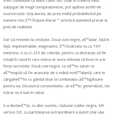
vreo conexiune cu Black Cube, nu? Doar în creierul meu,
subjugat de magii conspiraționiste, pot apărea astfel de …
scurtcircuite. Griji aiurea, de prea multă probabilistică pe
numere mici È™i ficțiune literar ““ artistică asimilată precar la
preț de realitate.
Dar să revenim la cestiune. Două cutii negre, aÈ™adar, față în
față. Impenetrabile, enigmatice, È™i încărcate nu cu TNT
mineresc ci cu U-235 de colecție, pentru ca distracția să fie
totală în cazul în care cineva ar avea nebunia să încerce a le
forța secretele. Două cutii negre, ca niÈ™te zaruri ce
aÈ™teaptă să fie aruncate de o mână nonÈ™alantă, care le
zăngăneÈ™te cu gândul doar la combinația câÈ™tigătoare
pentru ea. Dezastrul consecințelor, un eÈ™ec generalizat, nici
măcar nu e luat în calcul.
S-a declanÈ™at, cu alte cuvinte, războiul cutiilor negre, SRI
versus SIE, cu participarea extraordinară a guest star-ului