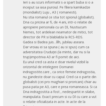
Ieri s-au scurs informatii s-a spart buba si o a
inceput sa iasa puroiul. Pe filiera kamikadze
(mondialist) Luju , A3 ( romanesti).
Nu stia romanul ce stia tot spionul (globalist).
Dna cu pricina ar fi, de 4 ani, intr-o relatie de
apropiere personala cu un Dl, Nustiucum
Nemes, tot ardelean neamator de mitici, tot
director de PR si blablabla la RCS-RDS.
Gadea si Badea juis…îîîh, jubilau aseara.
Dar vroiau ei sa spuna ( au si spus) cum ca
adversitatea Cruduței (la minte, dar nu si la
trup)impotriva A3 ar fi pornit de aici.
Eu unul cred ca asta e doar nivelul vizibil la
orizontul de intelegere Domanei
indragostite.care , ca orice femeie indragostia,
nu gandeste doar cu capul. Cred ca o parte din
globalisti (cei pro maghiari si proricani) chiar au
pusa pata pe A3, care e prea romaneasca. Si ca
Dna indragostita a fost , nedespartit in silabe,
manipulata. Exact precum si cu Dl cu care a vut
o relatie oficializata in acte. In acte de la