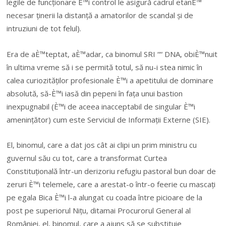
legile de funcționare È™i control le asigură cadrul etanÈ™
necesar ținerii la distanță a amatorilor de scandal și de
intruziuni de tot felul).
Era de aÈ™teptat, aÈ™adar, ca binomul SRI ““ DNA, obiÈ™nuit
în ultima vreme să i se permită totul, să nu-i stea nimic în
calea curiozităților profesionale È™i a apetitului de dominare
absolută, să-È™i iasă din pepeni în fața unui bastion
inexpugnabil (È™i de aceea inacceptabil de singular È™i
amenințător) cum este Serviciul de Informații Externe (SIE).
El, binomul, care a dat jos cât ai clipi un prim ministru cu
guvernul său cu tot, care a transformat Curtea
Constituțională într-un derizoriu refugiu pastoral bun doar de
zeruri È™i telemele, care a arestat-o într-o feerie cu mascați
pe egala Bica È™i l-a alungat cu coada între picioare de la
post pe superiorul Nițu, ditamai Procurorul General al
României, el, binomul, care a ajuns să se substituie