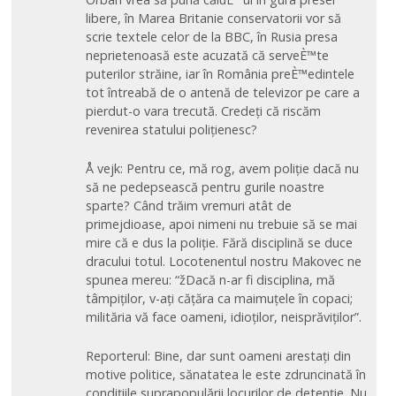
libere, în Marea Britanie conservatorii vor să
scrie textele celor de la BBC, în Rusia presa
neprietenoasă este acuzată că serveÈ™te
puterilor străine, iar în România preÈ™edintele
tot întreabă de o antenă de televizor pe care a
pierdut-o vara trecută. Credeți că riscăm
revenirea statului polițienesc?
Å vejk: Pentru ce, mă rog, avem poliție dacă nu
să ne pedepsească pentru gurile noastre
sparte? Când trăim vremuri atât de
primejdioase, apoi nimeni nu trebuie să se mai
mire că e dus la poliție. Fără disciplină se duce
dracului totul. Locotenentul nostru Makovec ne
spunea mereu: “žDacă n-ar fi disciplina, mă
tâmpiților, v-ați cățăra ca maimuțele în copaci;
milităria vă face oameni, idioților, neisprăviților”.
Reporterul: Bine, dar sunt oameni arestați din
motive politice, sănatatea le este zdruncinată în
condițiile suprapopulării locurilor de detenție. Nu