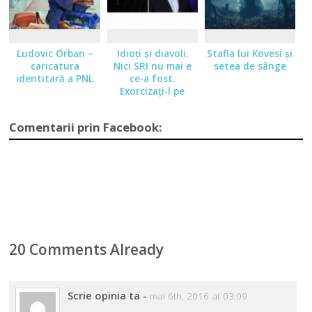
Ludovic Orban –
Idioţi şi diavoli.
Stafia lui Kovesi şi
caricatura
Nici SRI nu mai e
setea de sânge
identitară a PNL
ce-a fost.
Exorcizaţi-l pe
Chirilă
Comentarii prin Facebook:
20 Comments Already
Scrie opinia ta
-
mai 6th, 2016 at 03:09