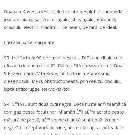
Doamna Kovesi a iesit zilele trecute despletită, furibundă,
jeandarchiană, să livreze rugului, ștreangului, ghilotinei,
scaunului electric, trădători. De neam, de țară, de ideal.
Căci așa nu se mai poate!
SRI i se închină: 90 de cazuri peșcheș. DIPI contribuie cu o
ofrandă de două cifre: 22. Până și DIA cotizează cu 4. Doar
SIE, zero barat. Vita Kobe, infiltrată în metabolismul
oleaginosului MRU, obstrucționează, prin refuzul obolului,
lupta anticorupție. Re-vol-tă-tor!
SRI È™i SIE sunt două cutii negre. Dacă nu mi-ar fi teamă că
torn gaz peste focul unor inflamări È™i aÈ™a aerate peste
măsură de presă, aÈ™ spune chiar că sunt două “žcuburi
negre”. La drept vorbind, cine, normal la cap, ar putea face