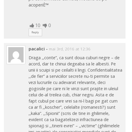
acoperiÈ™
10
0
Reply
pacalici
-
mai 3rd, 2016 at 12:36
Draga ,,conte”, ca sunt doua cuburi negre – de
acord, dar te chinui degeaba sa le albesti. Pe
unii ii scuipi si pe ceilalti ii lingi. Confidentialitatea
,,de fier” a serviciilor secrete nu-ti permite sa
vezi lucrurile cu adevarat relevante, deci
gogosile pe care ni le vinzi sunt prajite in uleiul
celui de-al treilea cub, chiar negru. Asta e de
fapt cubul pe care vrei sa ni-l bagi pe gat cum
ca ar fi ,,koscher”, celelalte (romanesti?) sunt
,,kaka”. ,,Spionii” (scris de tine in ghilimele,
evident ca sa bagatelizezi infractiunea de
spionaj) si ,,tinerii evrei” – ,,victime” (ghilimelele
imi apartin) ale conspiratiei mondiale sunt de