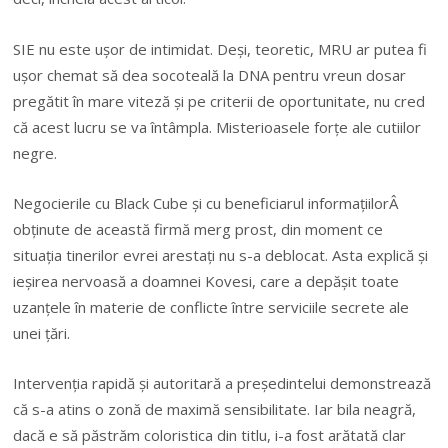
SIE nu este ușor de intimidat. Deși, teoretic, MRU ar putea fi
ușor chemat să dea socoteală la DNA pentru vreun dosar
pregătit în mare viteză și pe criterii de oportunitate, nu cred
că acest lucru se va întâmpla. Misterioasele forțe ale cutiilor
negre.
Negocierile cu Black Cube și cu beneficiarul informațiilorÂ
obținute de această firmă merg prost, din moment ce
situația tinerilor evrei arestați nu s-a deblocat. Asta explică și
ieșirea nervoasă a doamnei Kovesi, care a depășit toate
uzanțele în materie de conflicte între serviciile secrete ale
unei țări.
Intervenția rapidă și autoritară a președintelui demonstrează
că s-a atins o zonă de maximă sensibilitate. Iar bila neagră,
dacă e să păstrăm coloristica din titlu, i-a fost arătată clar