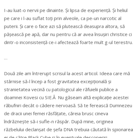
I-au luat-o nervii pe dinainte. Și lipsa de experiență. Și heliul
pe care i l-au suflat toți prin alveole, ca pe-un narcotic al
puterii. Și care o face azi să plutească deasupra altora, să
pășească pe apă, dar nu pentru că ar avea însușiri christice ci
dintr-o inconsistență ce-i afectează foarte mult g-ul terestru.
…
Două zile am întrerupt scrisul la acest articol. Ideea care mă
stârnise să-l încep a fost gravitatea excepțională și
stranietatea vecină cu patologicul ale răfuielii publice a
doamnei Kovesi cu SIE.Â Nu găseam altă explicație acestei
răbufniri decât o cădere nervoasă. Să te ferească Dumnezeu
de dracii unei femei răsfățate, căreia brusc cineva
îndrăznește să-i sufle-n răspăr. După mine, originea
răzbelului declanșat de șefa DNA trebuia căutată în spionarea
ei de către Black Cube și în eventuale descoperiri