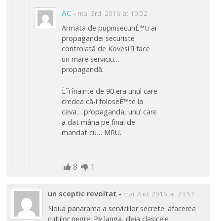
AC
-
mai 3rd, 2016 at 19:52
Armata de pupinsecuriÈ™ti ai
propagandei securiste
controlată de Kovesi îi face
un mare serviciu…
propagandă.
È˜i înainte de 90 era unul care
credea că-i foloseÈ™te la
ceva… propaganda, unu’ care
a dat mâna pe final de
mandat cu… MRU.
8
1
un sceptic revoltat
-
mai 2nd, 2016 at 23:57
Noua panarama a serviciilor secrete: afacerea
cutiilor negre. Pe langa, deja clasicele