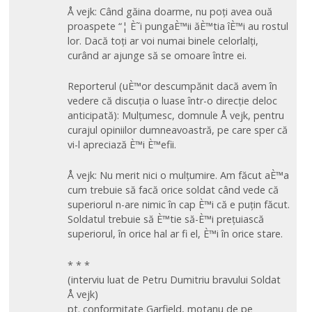
Å vejk: Când găina doarme, nu poți avea ouă
proaspete “¦ È˜i pungaÈ™ii ăÈ™tia îÈ™i au rostul
lor. Dacă toți ar voi numai binele celorlalți,
curând ar ajunge să se omoare între ei.
Reporterul (uÈ™or descumpănit dacă avem în
vedere că discuția o luase într-o direcție deloc
anticipată): Mulțumesc, domnule Å vejk, pentru
curajul opiniilor dumneavoastră, pe care sper că
vi-l apreciază È™i È™efii.
Å vejk: Nu merit nici o mulțumire. Am făcut aÈ™a
cum trebuie să facă orice soldat când vede că
superiorul n-are nimic în cap È™i că e puțin făcut.
Soldatul trebuie să È™tie să-È™i prețuiască
superiorul, în orice hal ar fi el, È™i în orice stare.
* * *
(interviu luat de Petru Dumitriu bravului Soldat
Å vejk)
pt. conformitate Garfield, motanu de pe