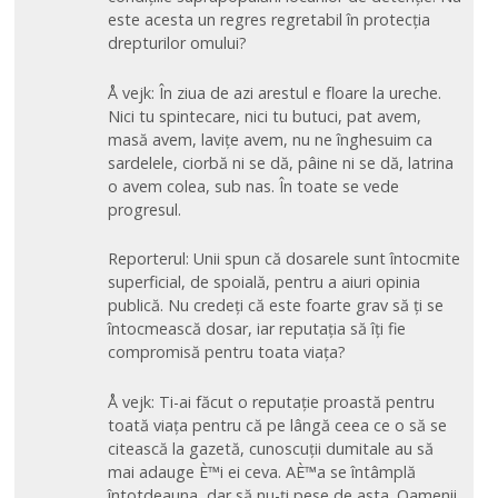
este acesta un regres regretabil în protecția
drepturilor omului?
Å vejk: În ziua de azi arestul e floare la ureche.
Nici tu spintecare, nici tu butuci, pat avem,
masă avem, lavițe avem, nu ne înghesuim ca
sardelele, ciorbă ni se dă, pâine ni se dă, latrina
o avem colea, sub nas. În toate se vede
progresul.
Reporterul: Unii spun că dosarele sunt întocmite
superficial, de spoială, pentru a aiuri opinia
publică. Nu credeți că este foarte grav să ți se
întocmească dosar, iar reputația să îți fie
compromisă pentru toata viața?
Å vejk: Ti-ai făcut o reputație proastă pentru
toată viața pentru că pe lângă ceea ce o să se
citească la gazetă, cunoscuții dumitale au să
mai adauge È™i ei ceva. AÈ™a se întâmplă
întotdeauna, dar să nu-ți pese de asta. Oamenii