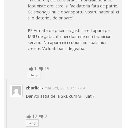
fapt niste eroi care isi fac datoria fata de patrie.
Ca spionajul nu e doar sportul vostru national, ci
si o datorie ,,de onoare”.
PS Armata de pupinsec_risti care-l apara pe
MRU de ,,atacul” unei doamne nu-i fac niciun
serviciu. Nu apara nici cuburi, nu spala nici
creiere. Va luati banii degeaba.
1
19
Reply
zbarlici
-
mai 3rd, 2016 at 17:49
Dar voi astia de la SRI, cum vi-i luati?
12
2
Reply