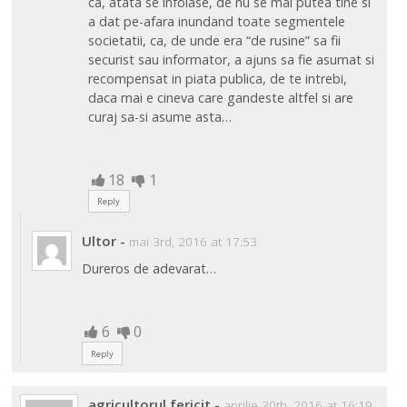
ca, atata se infoiase, de nu se mai putea tine si
a dat pe-afara inundand toate segmentele
societatii, ca, de unde era “de rusine” sa fii
securist sau informator, a ajuns sa fie asumat si
recompensat in piata publica, de te intrebi,
daca mai e cineva care gandeste altfel si are
curaj sa-si asume asta…
18
1
Reply
Ultor
-
mai 3rd, 2016 at 17:53
Dureros de adevarat…
6
0
Reply
agricultorul fericit
-
aprilie 30th, 2016 at 16:19