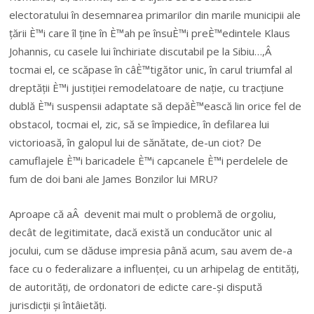
electoratului în desemnarea primarilor din marile municipii ale
țării È™i care îl ține în È™ah pe însuÈ™i preÈ™edintele Klaus
Johannis, cu casele lui închiriate discutabil pe la Sibiu…,Â
tocmai el, ce scăpase în câÈ™tigător unic, în carul triumfal al
dreptății È™i justiției remodelatoare de nație, cu tracțiune
dublă È™i suspensii adaptate să depăÈ™ească lin orice fel de
obstacol, tocmai el, zic, să se împiedice, în defilarea lui
victorioasă, în galopul lui de sănătate, de-un ciot? De
camuflajele È™i baricadele È™i capcanele È™i perdelele de
fum de doi bani ale James Bonzilor lui MRU?
Aproape că aÂ devenit mai mult o problemă de orgoliu,
decât de legitimitate, dacă există un conducător unic al
jocului, cum se dăduse impresia până acum, sau avem de-a
face cu o federalizare a influenței, cu un arhipelag de entități,
de autorități, de ordonatori de edicte care-și dispută
jurisdicții și întâietăți.