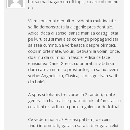
hai sa mai bagam un offtopic, ca articol nou nu
e:)
V’am spus mai demult o evidenta mult inainte
sa fie demonstrata la alegerile presidentiale.
Adica: daca ai sanse, sanse mari sa castigi, stai
pe kuru tau si mai ales convinge propagandistii
sa stea cuminti. Sa vorbeasca despre olimpici,
copii in orfelinate, violuri, betivani la volan, orice,
doar nu da cu mucii in fasole. Adika ce face
emisiunea Danei Grecu, cu onoratii invitati(sa
dam cateva nume a prostanilor, ca sa nu avem
vorbe: Anghelescu, Ciuvica, si desigur Ivan sarit
din baie)
A spus si Iohanis trei vorbe la 2 randuri, toate
generale, chiar cat se poate de ok intr’un stat cu
cetateni ok, adika nu parte a galeriilor de fotbal.
Ce vedem noi aici? Acelasi pattern, de caini
tinuti infometati, gata sa sara la beregata celui