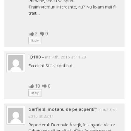
Primarie, vreau sa spun.
Traim vremuri interesnte, nu? Nu le-am mai fi
trait…
2
0
Reply
IQ100
-
mai 4th, 2016 at 11:28
Excelent.Stil si continut.
10
0
Reply
Garfield, motanu de pe acperiÈ™
-
mai 3rd,
2016 at 23:11
Reporterul: Domnule Å vejk, în Ungaria Victor
Orban vrea să pună căluÈ™ul în gura presei