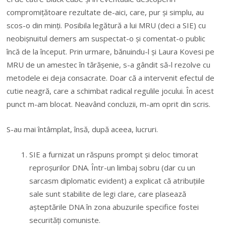
compromițătoare rezultate de-aici, care, pur și simplu, au
scos-o din minți. Posibila legătură a lui MRU (deci a SIE) cu
neobișnuitul demers am suspectat-o și comentat-o public
încă de la început. Prin urmare, bănuindu-l și Laura Kovesi pe
MRU de un amestec în tărășenie, s-a gândit să-l rezolve cu
metodele ei deja consacrate. Doar că a intervenit efectul de
cutie neagră, care a schimbat radical regulile jocului. În acest
punct m-am blocat. Neavând concluzii, m-am oprit din scris.
S-au mai întâmplat, însă, după aceea, lucruri.
SIE a furnizat un răspuns prompt și deloc timorat
reproșurilor DNA. Într-un limbaj sobru (dar cu un
sarcasm diplomatic evident) a explicat că atribuțiile
sale sunt stabilite de legi clare, care plasează
așteptările DNA în zona abuzurile specifice fostei
securități comuniste.