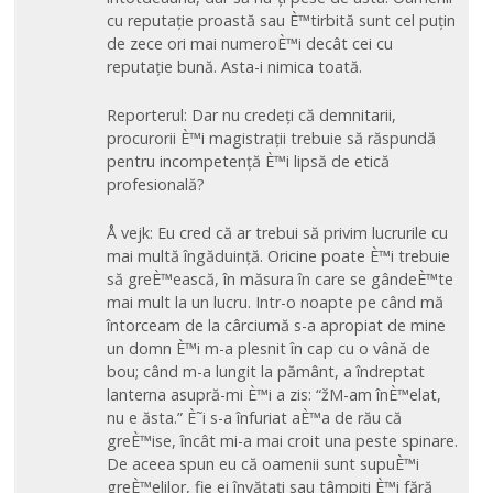
cu reputație proastă sau È™tirbită sunt cel puțin
de zece ori mai numeroÈ™i decât cei cu
reputație bună. Asta-i nimica toată.
Reporterul: Dar nu credeți că demnitarii,
procurorii È™i magistrații trebuie să răspundă
pentru incompetență È™i lipsă de etică
profesională?
Å vejk: Eu cred că ar trebui să privim lucrurile cu
mai multă îngăduință. Oricine poate È™i trebuie
să greÈ™ească, în măsura în care se gândeÈ™te
mai mult la un lucru. Intr-o noapte pe când mă
întorceam de la cârciumă s-a apropiat de mine
un domn È™i m-a plesnit în cap cu o vână de
bou; când m-a lungit la pământ, a îndreptat
lanterna asupră-mi È™i a zis: “žM-am înÈ™elat,
nu e ăsta.” È˜i s-a înfuriat aÈ™a de rău că
greÈ™ise, încât mi-a mai croit una peste spinare.
De aceea spun eu că oamenii sunt supuÈ™i
greÈ™elilor, fie ei învățați sau tâmpiți È™i fără