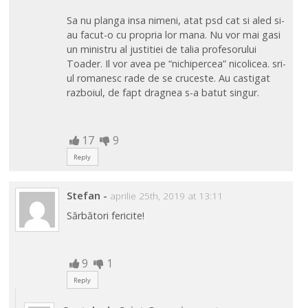
Sa nu planga insa nimeni, atat psd cat si aled si-
au facut-o cu propria lor mana. Nu vor mai gasi
un ministru al justitiei de talia profesorului
Toader. Il vor avea pe “nichipercea” nicolicea. sri-
ul romanesc rade de se cruceste. Au castigat
razboiul, de fapt dragnea s-a batut singur.
17
9
Reply
Stefan
-
aprilie 25th, 2019 at 13:11
Sărbători fericite!
9
1
Reply