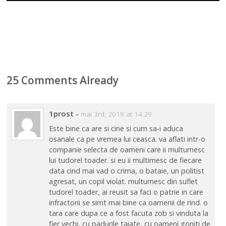
25 Comments Already
1prost
-
mai 3rd, 2019 at 14:29
Este bine ca are si cine si cum sa-i aduca
osanale ca pe vremea lui ceasca. va aflati intr-o
companie selecta de oameni care ii multumesc
lui tudorel toader. si eu ii multimesc de fiecare
data cind mai vad o crima, o bataie, un politist
agresat, un copil violat. multumesc din suflet
tudorel toader, ai reusit sa faci o patrie in care
infractorii se simt mai bine ca oamenii de rind. o
tara care dupa ce a fost facuta zob si vinduta la
fier vechi, cu padurile taiate, cu oameni goniti de