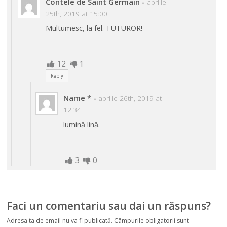
Contele de Saint Germain
-
aprilie
25th, 2019 at 15:00
Multumesc, la fel. TUTUROR!
12
1
Reply
Name *
-
aprilie 26th, 2019 at
12:34
lumină lină.
3
0
Faci un comentariu sau dai un răspuns?
Adresa ta de email nu va fi publicată.
Câmpurile obligatorii sunt