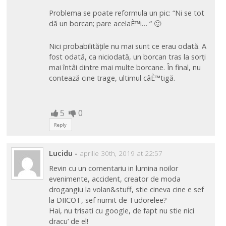
Problema se poate reformula un pic: “Ni se tot
dă un borcan; pare acelaÈ™i… “ 🙂
Nici probabilitățile nu mai sunt ce erau odată. A
fost odată, ca niciodată, un borcan tras la sorți
mai întâi dintre mai multe borcane. În final, nu
contează cine trage, ultimul câÈ™tigă.
5
0
Reply
Lucidu
-
aprilie 30th, 2019 at 22:57
Revin cu un comentariu in lumina noilor
evenimente, accident, creator de moda
drogangiu la volan&stuff, stie cineva cine e sef
la DIICOT, sef numit de Tudorelee?
Hai, nu trisati cu google, de fapt nu stie nici
dracu’ de el!