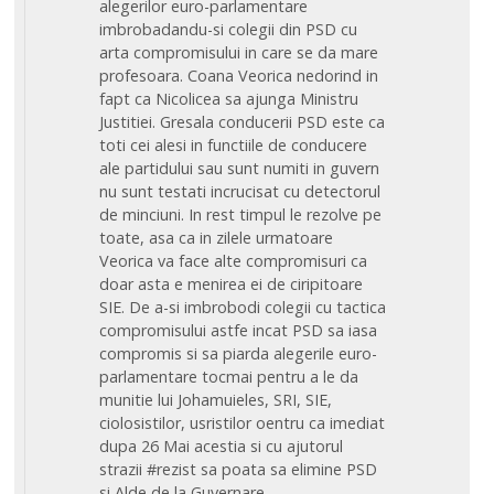
alegerilor euro-parlamentare
imbrobadandu-si colegii din PSD cu
arta compromisului in care se da mare
profesoara. Coana Veorica nedorind in
fapt ca Nicolicea sa ajunga Ministru
Justitiei. Gresala conducerii PSD este ca
toti cei alesi in functiile de conducere
ale partidului sau sunt numiti in guvern
nu sunt testati incrucisat cu detectorul
de minciuni. In rest timpul le rezolve pe
toate, asa ca in zilele urmatoare
Veorica va face alte compromisuri ca
doar asta e menirea ei de ciripitoare
SIE. De a-si imbrobodi colegii cu tactica
compromisului astfe incat PSD sa iasa
compromis si sa piarda alegerile euro-
parlamentare tocmai pentru a le da
munitie lui Johamuieles, SRI, SIE,
ciolosistilor, usristilor oentru ca imediat
dupa 26 Mai acestia si cu ajutorul
strazii #rezist sa poata sa elimine PSD
si Alde de la Guvernare.