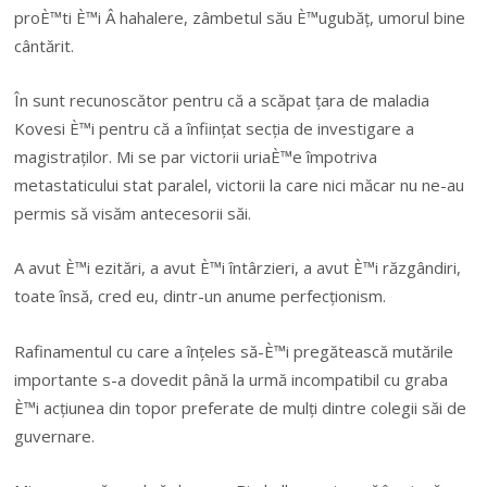
proÈ™ti È™i Â hahalere, zâmbetul său È™ugubăț, umorul bine
cântărit.
În sunt recunoscător pentru că a scăpat țara de maladia
Kovesi È™i pentru că a înființat secția de investigare a
magistraților. Mi se par victorii uriaÈ™e împotriva
metastaticului stat paralel, victorii la care nici măcar nu ne-au
permis să visăm antecesorii săi.
A avut È™i ezitări, a avut È™i întârzieri, a avut È™i răzgândiri,
toate însă, cred eu, dintr-un anume perfecționism.
Rafinamentul cu care a înțeles să-È™i pregătească mutările
importante s-a dovedit până la urmă incompatibil cu graba
È™i acțiunea din topor preferate de mulți dintre colegii săi de
guvernare.