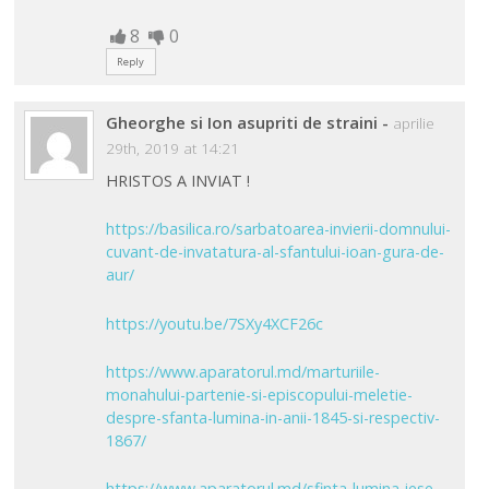
8
0
Reply
Gheorghe si Ion asupriti de straini
-
aprilie
29th, 2019 at 14:21
HRISTOS A INVIAT !
https://basilica.ro/sarbatoarea-invierii-domnului-
cuvant-de-invatatura-al-sfantului-ioan-gura-de-
aur/
https://youtu.be/7SXy4XCF26c
https://www.aparatorul.md/marturiile-
monahului-partenie-si-episcopului-meletie-
despre-sfanta-lumina-in-anii-1845-si-respectiv-
1867/
https://www.aparatorul.md/sfinta-lumina-iese-