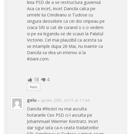
linia PSD de a se restructura guvernul.
Asa ca incet, incet Dancila calca pe
urmele lui Crindeanu si Tudose cu
singura deosebire ca cei doi ciripeau pe
craca SRI si cat de curand o s-o vedem
si pe ea legandu-se de scaun la Palatul
Victoriei. Cel mai plauzibil ca acesta sa
se intample dupa 26 Mai, nu inainte ca
Dancila sa dea un interivu si la
#ziare.com.
18
4
Reply
gelu
-
aprilie 25th, 2019 at 17:44
Dancila #Rezist nu mai asculta
hotararile Cex PSD ci-l asculta pe
Johammuiel Wiermer Kontratz. Incet
dar sigur iata ca-n ceata tradatorilor
SRI, Grindenau si Tudose a intrat acum