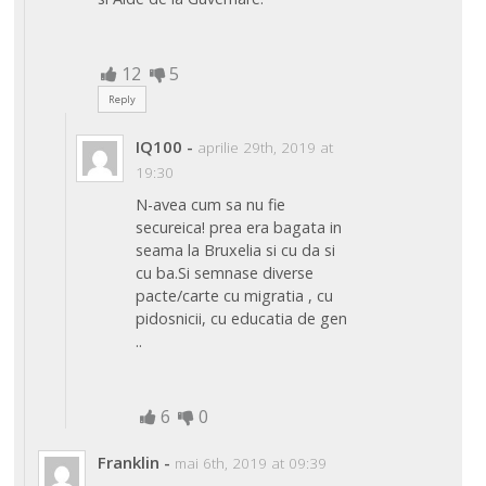
12
5
Reply
IQ100
-
aprilie 29th, 2019 at
19:30
N-avea cum sa nu fie
secureica! prea era bagata in
seama la Bruxelia si cu da si
cu ba.Si semnase diverse
pacte/carte cu migratia , cu
pidosnicii, cu educatia de gen
..
6
0
Franklin
-
mai 6th, 2019 at 09:39