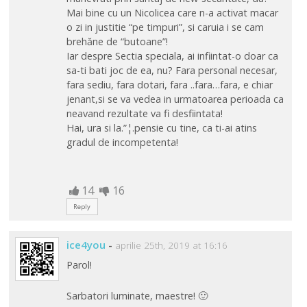
Mai bine cu un Nicolicea care n-a activat macar
o zi in justitie “pe timpuri”, si caruia i se cam
brehăne de “butoane”!
Iar despre Sectia speciala, ai infiintat-o doar ca
sa-ti bati joc de ea, nu? Fara personal necesar,
fara sediu, fara dotari, fara ..fara…fara, e chiar
jenant,si se va vedea in urmatoarea perioada ca
neavand rezultate va fi desfiintata!
Hai, ura si la.”¦.pensie cu tine, ca ti-ai atins
gradul de incompetenta!
14
16
Reply
ice4you
-
aprilie 25th, 2019 at 16:16
Parol!
Sarbatori luminate, maestre! 🙂