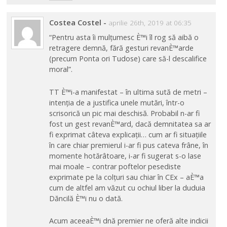
Costea Costel
-
aprilie 26th, 2019 at 06:35
“Pentru asta îi mulțumesc È™i îl rog să aibă o
retragere demnă, fără gesturi revanÈ™arde
(precum Ponta ori Tudose) care să-l descalifice
moral”.
TT È™i-a manifestat – în ultima sută de metri –
intenția de a justifica unele mutări, într-o
scrisorică un pic mai deschisă. Probabil n-ar fi
fost un gest revanÈ™ard, dacă demnitatea sa ar
fi exprimat câteva explicații… cum ar fi situațiile
în care chiar premierul i-ar fi pus cateva frâne, în
momente hotărâtoare, i-ar fi sugerat s-o lase
mai moale – contrar poftelor pesediste
exprimate pe la colțuri sau chiar în CEx – aÈ™a
cum de altfel am văzut cu ochiul liber la duduia
Dăncilă È™i nu o dată.
Acum aceeaÈ™i dnă premier ne oferă alte indicii