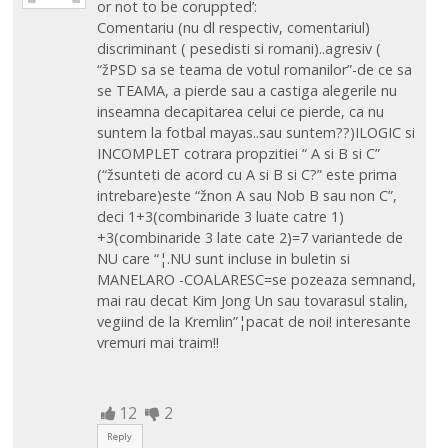
or not to be coruppted’:
Comentariu (nu dl respectiv, comentariul)
discriminant ( pesedisti si romani)..agresiv (
“žPSD sa se teama de votul romanilor”-de ce sa
se TEAMA, a pierde sau a castiga alegerile nu
inseamna decapitarea celui ce pierde, ca nu
suntem la fotbal mayas..sau suntem??)ILOGIC si
INCOMPLET cotrara propzitiei “ A si B si C”
(“žsunteti de acord cu A si B si C?” este prima
intrebare)este “žnon A sau Nob B sau non C”,
deci 1+3(combinaride 3 luate catre 1)
+3(combinaride 3 late cate 2)=7 variantede de
NU care “¦.NU sunt incluse in buletin si
MANELARO -COALARESC=se pozeaza semnand,
mai rau decat Kim Jong Un sau tovarasul stalin,
vegiind de la Kremlin”¦pacat de noi! interesante
vremuri mai traim!!
12
2
Reply