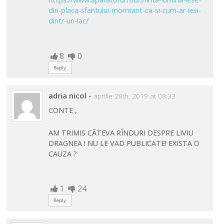
din-placa-sfantului-mormant-ca-si-cum-ar-iesi-
dintr-un-lac/
8
0
Reply
adria nicol
-
aprilie 28th, 2019 at 08:33
CONTE ,
AM TRIMIS CÃTEVA RÎNDURI DESPRE LIVIU
DRAGNEA ! NU LE VAD PUBLICATE! EXISTA O
CAUZA ?
1
24
Reply