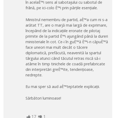
în acelaÈ™i sens al sabotajului cu sabotul de
frână, pe ici-colo È™i prin părțile esențiale.
Ministrul nemembru de partid, aÈ™a cum ni s-a
arătat TT, are o marjă mai largă de exprimare,
începând de la indicațiile eronate de pilotaj
primite de la partid È™i ajungând până la dureri
ministeriale în cot. Ce-i în guÈ™ă È™i-n căpuÈ™ă
face uneori mai mult decât o tăcere
diplomatică, prefăcută, neavenită la spartul
târgului atunci când tăcutul retras riscă să-i
atârne în timp tinichele de coadă prefabricate
din interpretări greÈ™ite, tendențioase,
nedrepte.
Eu mai sper să aud aÈ™teptatele explicații.
Sărbători luminoase!
17
1