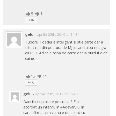
8
1
Reply
gelu
-
aprilie 25th, 2019 at 14:34
Tudorel Toader e inteligent si stie carte dar a
trisat rau din postura de MJ jucand alba-neagra
cu PSD. Adica e toba de carte dar la burduf e de
caine.
13
11
Reply
gelu
-
aprilie 25th, 2019 at 16:40
Dancila ciripitoare pe craca SIE a
acordat un interviu in #Adevarului in
care afirma cum ca nu e de acord cu