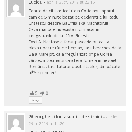
Lucidu
-
aprilie 30th, 2019 at 22:15
Foarte de citit articolul din Cotidianul aparut
cam de 5 minute bazat pe declaratiile lui Radu
Cristescu despre BaÈ™ilă aka Machitorul!
Ceva mai tare nu exista nici macar in
inregistrarile de la DNA Ploiesti!
Deci A. Nastase a facut puscarie pt. ca l-a
plesnit peste rât pe bețivan, iar Chereches de la
Baia Mare pt. ca a “regularizat-o” pe Udrea
vârtos, intocmai si cand era fomeia in nevoie!
România, țara tuturor posibilitatilor, din păcate
aÈ™ spune eu!
5
0
Reply
Gheorghe si Ion asupriti de straini
-
aprilie
29th, 2019 at 14:26