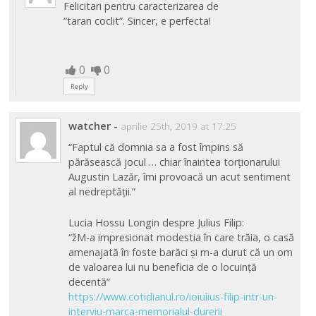
Felicitari pentru caracterizarea de
“taran coclit”. Sincer, e perfecta!
0
0
Reply
watcher
-
aprilie 25th, 2019 at 17:25
“Faptul că domnia sa a fost împins să
părăsească jocul … chiar înaintea torționarului
Augustin Lazăr, îmi provoacă un acut sentiment
al nedreptății.”
Lucia Hossu Longin despre Julius Filip:
“žM-a impresionat modestia în care trăia, o casă
amenajată în foste barăci și m-a durut că un om
de valoarea lui nu beneficia de o locuință
decentă”
https://www.cotidianul.ro/ioiulius-filip-intr-un-
interviu-marca-memorialul-durerii