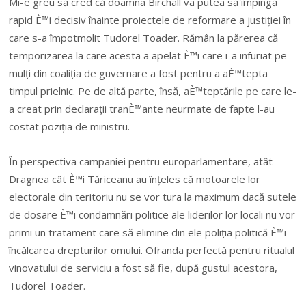
Mi-e greu să cred că doamna Birchall va putea să împingă
rapid È™i decisiv înainte proiectele de reformare a justiției în
care s-a împotmolit Tudorel Toader. Rămân la părerea că
temporizarea la care acesta a apelat È™i care i-a infuriat pe
mulți din coaliția de guvernare a fost pentru a aÈ™tepta
timpul prielnic. Pe de altă parte, însă, aÈ™teptările pe care le-
a creat prin declarații tranÈ™ante neurmate de fapte l-au
costat poziția de ministru.
În perspectiva campaniei pentru europarlamentare, atât
Dragnea cât È™i Tăriceanu au înțeles că motoarele lor
electorale din teritoriu nu se vor tura la maximum dacă sutele
de dosare È™i condamnări politice ale liderilor lor locali nu vor
primi un tratament care să elimine din ele poliția politică È™i
încălcarea drepturilor omului. Ofranda perfectă pentru ritualul
vinovatului de serviciu a fost să fie, după gustul acestora,
Tudorel Toader.