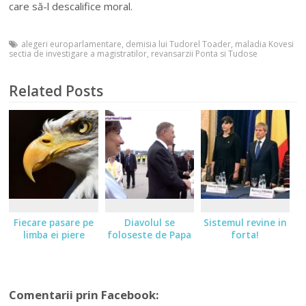
care să-l descalifice moral.
alegeri europarlamentare
,
demisia lui Tudorel Toader
,
maladia Kovesi
sectia de investigare a magistratilor
,
revansarzii Ponta si Tudose
Related Posts
Fiecare pasare pe
Diavolul se
Sistemul revine in
limba ei piere
foloseste de Papa
forta!
Comentarii prin Facebook: