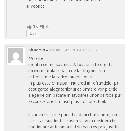
si Veorica.
15
4
Reply
Shadow
-
aprilie 25th, 2019 at 14:25
@conte
mentin ce am sustinut. A fost si este o gafa
monumentala si daca de la dragnea ma
asteptam e la tariceanu mai putin.
In plus este o “risipa”. Nu cred in “ofrandele” pt
castigarea alegatorilor si ca urmare vor pierde
alegerile din pacate in favoarea unor partide pur
securiste precum usr+plus+pnl-ul actual.
lazar va trai bine pana la adanci batranete, cei
care l-au sustinut si sustin se vor considera in
continuare anticomunisti si mai ales pro-justitie.