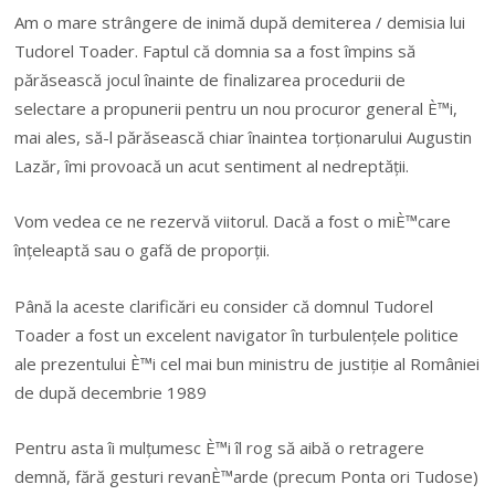
Am o mare strângere de inimă după demiterea / demisia lui
Tudorel Toader. Faptul că domnia sa a fost împins să
părăsească jocul înainte de finalizarea procedurii de
selectare a propunerii pentru un nou procuror general È™i,
mai ales, să-l părăsească chiar înaintea torționarului Augustin
Lazăr, îmi provoacă un acut sentiment al nedreptății.
Vom vedea ce ne rezervă viitorul. Dacă a fost o miÈ™care
înțeleaptă sau o gafă de proporții.
Până la aceste clarificări eu consider că domnul Tudorel
Toader a fost un excelent navigator în turbulențele politice
ale prezentului È™i cel mai bun ministru de justiție al României
de după decembrie 1989
Pentru asta îi mulțumesc È™i îl rog să aibă o retragere
demnă, fără gesturi revanÈ™arde (precum Ponta ori Tudose)