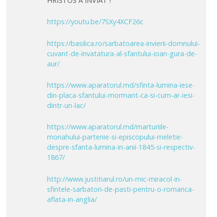
HRISTOS A INVIAT !
https://youtu.be/7SXy4XCF26c
https://basilica.ro/sarbatoarea-invierii-domnului-
cuvant-de-invatatura-al-sfantului-ioan-gura-de-
aur/
https://www.aparatorul.md/sfinta-lumina-iese-
din-placa-sfantului-mormant-ca-si-cum-ar-iesi-
dintr-un-lac/
https://www.aparatorul.md/marturiile-
monahului-partenie-si-episcopului-meletie-
despre-sfanta-lumina-in-anii-1845-si-respectiv-
1867/
http://www.justitiarul.ro/un-mic-miracol-in-
sfintele-sarbatori-de-pasti-pentru-o-romanca-
aflata-in-anglia/