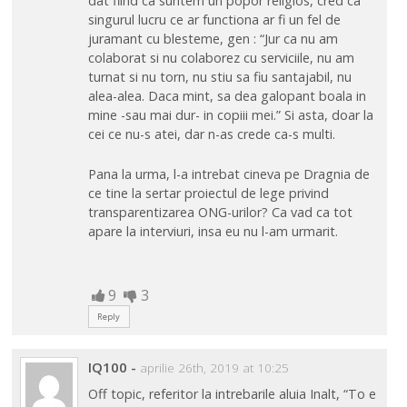
dat fiind ca suntem un popor religios, cred ca
singurul lucru ce ar functiona ar fi un fel de
juramant cu blesteme, gen : “Jur ca nu am
colaborat si nu colaborez cu serviciile, nu am
turnat si nu torn, nu stiu sa fiu santajabil, nu
alea-alea. Daca mint, sa dea galopant boala in
mine -sau mai dur- in copiii mei.” Si asta, doar la
cei ce nu-s atei, dar n-as crede ca-s multi.
Pana la urma, l-a intrebat cineva pe Dragnia de
ce tine la sertar proiectul de lege privind
transparentizarea ONG-urilor? Ca vad ca tot
apare la interviuri, insa eu nu l-am urmarit.
9
3
Reply
IQ100
-
aprilie 26th, 2019 at 10:25
Off topic, referitor la intrebarile aluia Inalt, “To e