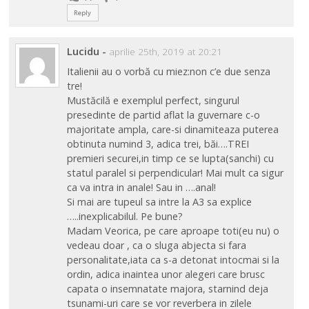
Reply
Lucidu
-
aprilie 25th, 2019 at 20:21
Italienii au o vorbă cu miez:non c’e due senza
tre!
Mustăcilă e exemplul perfect, singurul
presedinte de partid aflat la guvernare c-o
majoritate ampla, care-si dinamiteaza puterea
obtinuta numind 3, adica trei, băi….TREI
premieri securei,in timp ce se lupta(sanchi) cu
statul paralel si perpendicular! Mai mult ca sigur
ca va intra in anale! Sau in ….anal!
Si mai are tupeul sa intre la A3 sa explice
…..inexplicabilul. Pe bune?
Madam Veorica, pe care aproape toti(eu nu) o
vedeau doar , ca o sluga abjecta si fara
personalitate,iata ca s-a detonat intocmai si la
ordin, adica inaintea unor alegeri care brusc
capata o insemnatate majora, starnind deja
tsunami-uri care se vor reverbera in zilele