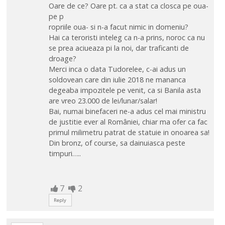
Oare de ce? Oare pt. ca a stat ca closca pe oua-
pe p
ropriile oua- si n-a facut nimic in domeniu?
Hai ca teroristi inteleg ca n-a prins, noroc ca nu
se prea aciueaza pi la noi, dar traficanti de
droage?
Merci inca o data Tudorelee, c-ai adus un
soldovean care din iulie 2018 ne mananca
degeaba impozitele pe venit, ca si Banila asta
are vreo 23.000 de lei/lunar/salar!
Bai, numai binefaceri ne-a adus cel mai ministru
de justitie ever al României, chiar ma ofer ca fac
primul milimetru patrat de statuie in onoarea sa!
Din bronz, of course, sa dainuiasca peste
timpuri…..
7
2
Reply