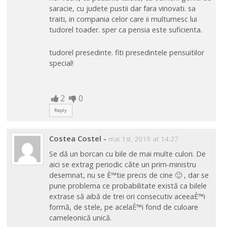
saracie, cu judete pustii dar fara vinovati. sa
traiti, in compania celor care ii multumesc lui
tudorel toader. sper ca pensia este suficienta.
tudorel presedinte. fiti presedintele pensuitilor
special!
2
0
Reply
Costea Costel
-
mai 1st, 2019 at 14:27
Se dă un borcan cu bile de mai multe culori. De
aici se extrag periodic câte un prim-ministru
desemnat, nu se È™tie precis de cine 🙂 , dar se
pune problema ce probabilitate există ca bilele
extrase să aibă de trei ori consecutiv aceeaÈ™i
formă, de stele, pe acelaÈ™i fond de culoare
cameleonică unică.