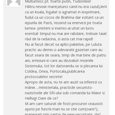
Multumesc pt. foarte putin, Tudorelee!
Hâtru nevoie mare(atunci cand nu era cazul),lent
ca un koala, îngalat si agramat in iexprimare,
fudul ca un cocos de Brahma dar ezitant ca un
iepurila de Pasti, reusind sa enervezi pe toata
lumea- prieteni si inamici-ai uitat un lucru
esential: timpul nu mai are rabdare, trebuie taiat
răul de la radacina, si asta cat mai rapid!
Nu ai facut decat sa aplici paliative, pe Luluta
practic au demis-o adevaratii gazetari care au
facut seara de seara, timp de mai bine de patru
ani, emisiuni in care au dezvaluit mizeriile
Sistemului, tot lor datorandu-se si plecarea lui
Coldea, Onea, Portocala,publicarea
protocoalelor secrete!
Apropo de asta, nu te-am auzit sa infierezi cu
mânie….ministeriala, practicile securisto-
nazistoide ale SRI-ului sub comanda lui Maior si
Hellvig! Oare de ce?
M-am cam saturat de fosti procurori ceausisti
ajunsi pe functii mari nu se stie cum(oare?),
manevrati prin santaj de new-securitate, da?