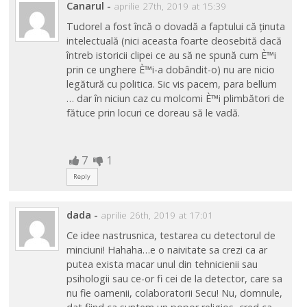
Canarul
-
aprilie 27th, 2019 at 15:39
Tudorel a fost încă o dovadă a faptului că ținuta
intelectuală (nici aceasta foarte deosebită dacă
întreb istoricii clipei ce au să ne spună cum È™i
prin ce unghere È™i-a dobândit-o) nu are nicio
legătură cu politica. Sic vis pacem, para bellum
… dar în niciun caz cu molcomi È™i plimbători de
fătuce prin locuri ce doreau să le vadă.
7
1
Reply
dada
-
aprilie 26th, 2019 at 17:01
Ce idee nastrusnica, testarea cu detectorul de
minciuni! Hahaha…e o naivitate sa crezi ca ar
putea exista macar unul din tehnicienii sau
psihologii sau ce-or fi cei de la detector, care sa
nu fie oamenii, colaboratorii Secu! Nu, domnule,