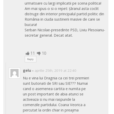
urmatoare cu largi implicatii pe scena politica!
Am mai spus-o si-o repet: țăranul asta coclit
distruge din interior principalul partid politic din
România in ciuda sustinerii masive de care se
bucura!
Serban Nicolae-presedinte PSD, Liviu Plesoianu-
secretar general. Decat atat.
11
10
Reply
gelu
-
aprilie 25th, 2019 at 22:40
Nu e vina lui Dragnia ca cei trei premieri
sunt butonati de SRI sau SIE??? Numai
cand o asemenea cartita e numita pe
un post important de abia atunci se
activeaza si nu mai raspunde la
comenzile partidului. Coana Veorica a
percutat la ordin chiar in preajma