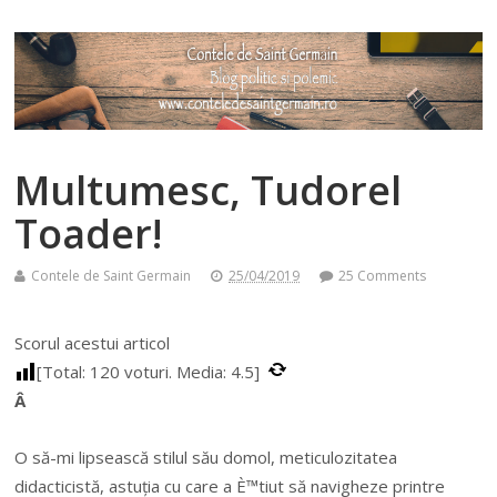
Multumesc, Tudorel
Toader!
Contele de Saint Germain
25/04/2019
25 Comments
Scorul acestui articol
[Total:
120
voturi. Media:
4.5
]
Â
O să-mi lipsească stilul său domol, meticulozitatea
didacticistă, astuția cu care a È™tiut să navigheze printre