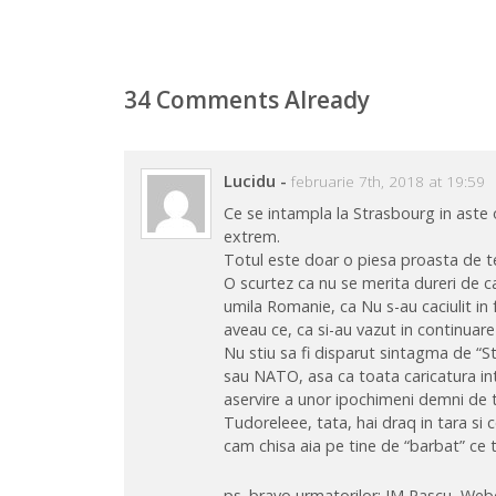
34 Comments Already
Lucidu
-
februarie 7th, 2018 at 19:59
Ce se intampla la Strasbourg in aste o
extrem.
Totul este doar o piesa proasta de te
O scurtez ca nu se merita dureri de c
umila Romanie, ca Nu s-au caciulit in 
aveau ce, ca si-au vazut in continuare
Nu stiu sa fi disparut sintagma de “S
sau NATO, asa ca toata caricatura in
aservire a unor ipochimeni demni de t
Tudoreleee, tata, hai draq in tara si
cam chisa aia pe tine de “barbat” ce te
ps. bravo urmatorilor: IM Pascu, Webe