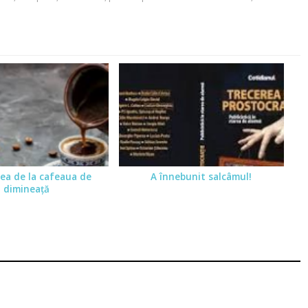
ea de la cafeaua de
A înnebunit salcâmul!
dimineaţă