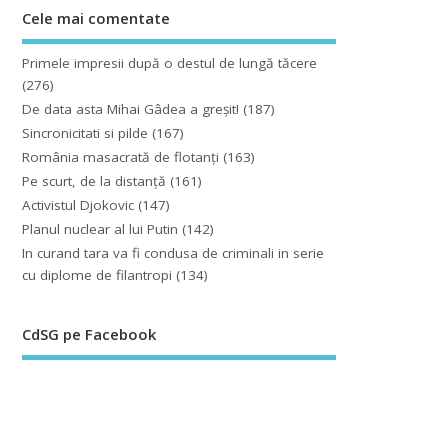
Cele mai comentate
Primele impresii după o destul de lungă tăcere
(276)
De data asta Mihai Gâdea a greşit!
(187)
Sincronicitati si pilde
(167)
România masacrată de flotanţi
(163)
Pe scurt, de la distanță
(161)
Activistul Djokovic
(147)
Planul nuclear al lui Putin
(142)
In curand tara va fi condusa de criminali in serie
cu diplome de filantropi
(134)
CdSG pe Facebook