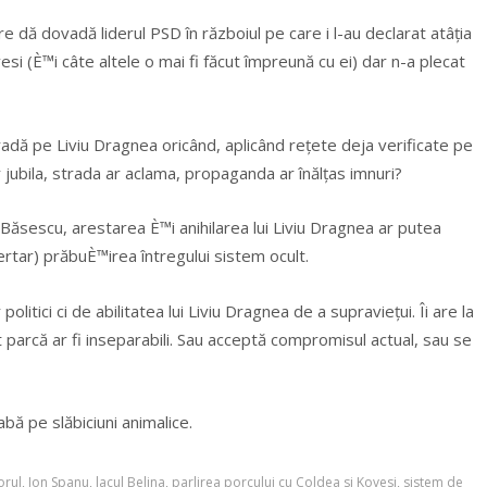
 dă dovadă liderul PSD în războiul pe care i l-au declarat atâția
vesi (È™i câte altele o mai fi făcut împreună cu ei) dar n-a plecat
radă pe Liviu Dragnea oricând, aplicând rețete deja verificate pe
r jubila, strada ar aclama, propaganda ar înălțas imnuri?
an Băsescu, arestarea È™i anihilarea lui Liviu Dragnea ar putea
ertar) prăbuÈ™irea întregului sistem ocult.
litici ci de abilitatea lui Liviu Dragnea de a supraviețui. Îi are la
t parcă ar fi inseparabili. Sau acceptă compromisul actual, sau se
bă pe slăbiciuni animalice.
orul
,
Ion Spanu
,
lacul Belina
,
parlirea porcului cu Coldea si Kovesi
,
sistem de