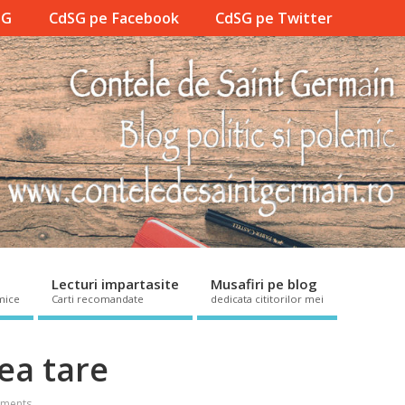
SG
CdSG pe Facebook
CdSG pe Twitter
Lecturi impartasite
Musafiri pe blog
mice
Carti recomandate
dedicata cititorilor mei
ea tare
ments