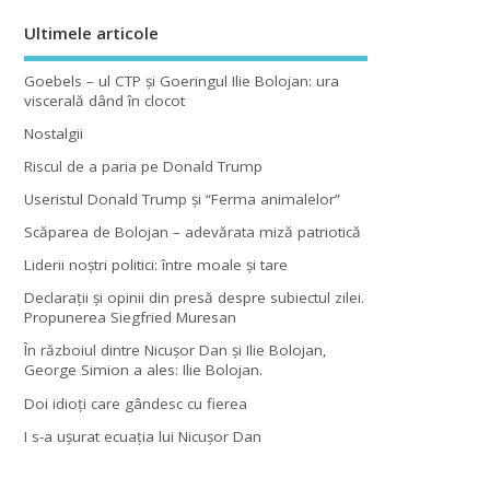
Ultimele articole
Goebels – ul CTP şi Goeringul Ilie Bolojan: ura
viscerală dând în clocot
Nostalgii
Riscul de a paria pe Donald Trump
Useristul Donald Trump şi “Ferma animalelor”
Scăparea de Bolojan – adevărata miză patriotică
Liderii noştri politici: între moale şi tare
Declaraţii şi opinii din presă despre subiectul zilei.
Propunerea Siegfried Muresan
În războiul dintre Nicuşor Dan şi Ilie Bolojan,
George Simion a ales: Ilie Bolojan.
Doi idioţi care gândesc cu fierea
I s-a uşurat ecuaţia lui Nicuşor Dan