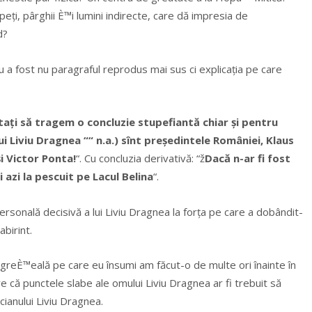
peți, pârghii È™i lumini indirecte, care dă impresia de
d?
nu a fost nu paragraful reprodus mai sus ci explicația pe care
tați să tragem o concluzie stupefiantă chiar și pentru
i Liviu Dragnea ““ n.a.) sînt președintele României, Klaus
și Victor Ponta!
“. Cu concluzia derivativă: “ž
Dacă n-ar fi fost
i azi la pescuit pe Lacul Belina
“.
 personală decisivă a lui Liviu Dragnea la forța pe care a dobândit-
abirint.
greÈ™eală pe care eu însumi am făcut-o de multe ori înainte în
 că punctele slabe ale omului Liviu Dragnea ar fi trebuit să
cianului Liviu Dragnea.