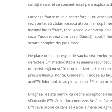
calitățile sale, el se concentrează pe a exploata de
Lucrează foarte mult la contraforți. El nu atacă p
rezistențe, să zădărnicească atacuri. Iar după fi
maximă încleÈ™tare, tace. Apare la declarații abia
cazul Tudose, vezi chiar cazul Dăncilă), apoi, în li
scoate complet din jocul mare.
Ne place ori nu, corespunde sau ba sistemelor n
defectele È™i mediocritățile lui unanim recunoscut
de rezistență nu stă în erorile adversarilor ci cons
precum Iliescu, Ponta, Grindeanu, Tudose au făcut
aceÈ™ti lideri politici au plecat capul È™i s-au pre
Dragnea rezistă pentru că deține excepționala îns
slăbiciunile È™i să i le documenteze. Se face frate
È™i ceva probe cu care să-l aibă la mână pe aghiuț