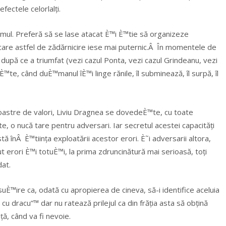
fectele celorlalți.
rimul. Preferă să se lase atacat È™i È™tie să organizeze
ecare astfel de zădărnicire iese mai puternic.Â În momentele de
 după ce a triumfat (vezi cazul Ponta, vezi cazul Grindeanu, vezi
niÈ™te, când duÈ™manul îÈ™i linge rănile, îl subminează, îl surpă, îl
oastre de valori, Liviu Dragnea se dovedeÈ™te, cu toate
e, o nucă tare pentru adversari. Iar secretul acestei capacități
tă înÂ È™tiința exploatării acestor erori. È˜i adversarii altora,
 erori È™i totuÈ™i, la prima zdruncinătură mai serioasă, toți
dat.
uÈ™ire ca, odată cu apropierea de cineva, să-i identifice aceluia
 cu dracu”™ dar nu ratează prilejul ca din frăția asta să obțină
ă, când va fi nevoie.