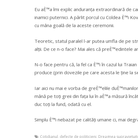
Eu aÈ™a îmi explic anduranța extraordinară de care
inamici puternici. A pârlit porcul cu Coldea È™i Ko
cu mâna goală de la aceste ceremonii.
Teoretic, statul paralel l-ar putea umfla de pe st
alții. De ce n-o face? Mai ales că preÈ™edintele a
N-o face pentru că, la fel ca È™i în cazul lui Trai
produce (prin dovezile pe care acesta le ține la s
Iar aici nu mai e vorba de greÈ™elile duÈ™manilor po
mână pe toți greii din fața lui în aÈ™a măsură încâ
duc toți la fund, odată cu el.
Simplu È™i nebazat pe calități umane ci, mai degra
Cotidianul
,
defecte de politicieni
,
Dreagnea supravietuit