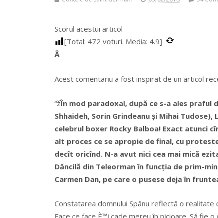
Scorul acestui articol
[Total:
472
voturi. Media:
4.9
]
Â
Acest comentariu a fost inspirat de un articol rece
“ž
În mod paradoxal, după ce s-a ales praful de
Shhaideh, Sorin Grindeanu și Mihai Tudose), 
celebrul boxer Rocky Balboa!
Exact atunci cî
alt proces ce se apropie de final, cu proteste
decît oricînd. N-a avut nici cea mai mică ezi
Dăncilă din Teleorman în funcția de prim-min
Carmen Dan, pe care o pusese deja în fruntea
Constatarea domnului Spânu reflectă o realitate car
Face ce face È™i cade mereu în picioare. Să fie o 