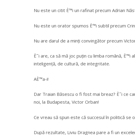
Nu este un citit È™i un rafinat precum Adrian Năs
Nu este un orator spumos È™i subtil precum Crin
Nu are darul de a minți convingător precum Victor
È˜i are, ca să mă joc puțin cu limba română, È™i al
inteligență, de cultură, de integritate.
AÈ™a-i!
Dar Traian Băsescu o fi fost mai breaz? È˜i ce cari
noi, la Budapesta, Victor Orban!
Ce vreau să spun este că succesul în politică se
După rezultate, Liviu Dragnea pare a fi un excele