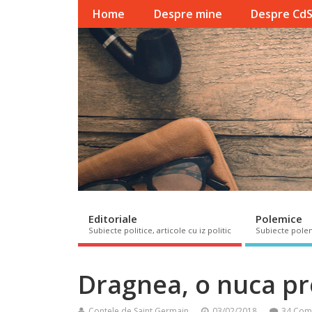
Home
Despre mine
Despre Cd
Editoriale
Polemice
Subiecte politice, articole cu iz politic
Subiecte pole
Dragnea, o nuca pr
Contele de Saint Germain
03/02/2018
34 Com