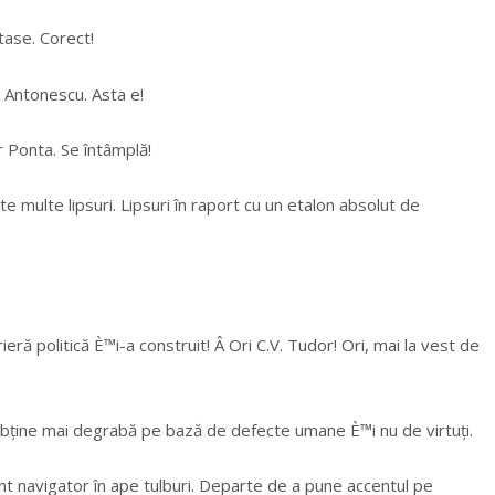
tase. Corect!
 Antonescu. Asta e!
 Ponta. Se întâmplă!
te multe lipsuri. Lipsuri în raport cu un etalon absolut de
eră politică È™i-a construit! Â Ori C.V. Tudor! Ori, mai la vest de
 obține mai degrabă pe bază de defecte umane È™i nu de virtuți.
nt navigator în ape tulburi. Departe de a pune accentul pe