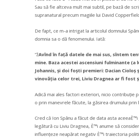
Sau să fie altceva mult mai subtil, pe bază de scri
supranatural precum magiile lui David Copperfiel
De fapt, ce m-a intrigat la articolul domnului Spâ
domnia sa o dă fenomenului. Iată:
“ž
Avînd în față datele de mai sus, sîntem ten
mine. Baza acestei ascensiuni fulminante (a lu
Johannis, și doi foști premieri: Dacian Cioloș 
vinovăția celor trei, Liviu Dragnea ar fi fost ș
Adică mai ales factori exteriori, nicio contribuție
o prin manevrele făcute, la găsirea drumului prin l
Cred că Ion Spânu a făcut de data asta aceeaÈ™i 
legătură cu Liviu Dragnea, È™i anume să considere
influențeze neapărat negativ È™i traiectoria politi