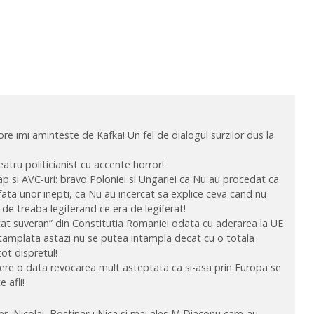
re imi aminteste de Kafka! Un fel de dialogul surzilor dus la
atru politicianist cu accente horror!
ap si AVC-uri: bravo Poloniei si Ungariei ca Nu au procedat ca
fata unor inepti, ca Nu au incercat sa explice ceva cand nu
 de treaba legiferand ce era de legiferat!
tat suveran” din Constitutia Romaniei odata cu aderarea la UE
tamplata astazi nu se putea intampla decat cu o totala
ot dispretul!
 cere o data revocarea mult asteptata ca si-asa prin Europa se
 afli!
r, Nicolai, Bostinaru,Nica si mai ales M Diaconu care-au