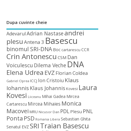
Dupa cuvinte cheie
andrei
Adrian Nastase
Adevarul
Basescu
plesu
Antena 3
binomul SRI-DNA
Boc
CCR
cartarescu
Crin Antonescu
Dan
CSM
DNA
Voiculescu
Dilema Veche
Elena Udrea
EVZ
Florian Coldea
Klaus
Ion Cristoiu
ICCJ
Gabriel Oprea
Laura
Iohannis
Klaus Johannis
Kovesi
Kovesi
Mihai Gadea
Mircea
Liiceanu
Monica
Mircea Mihaies
Cartarescu
Macovei
PDL
PNL
Plesu
MRU
Nicusor Dan
Ponta
PSD
Sebastian Ghita
Romania Libera
Traian Basescu
SRI
Senatul EVZ