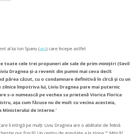
nt al lui Ion Spanu (
aici
) care începe astfel:
 toate cele trei propuneri ale sale de prim-miniștri (Sevil
Liviu Dragnea și-a revenit din pumni mai ceva decît
nd părea căzut, cu o condamnare definitivă în cîrcă și cu un
 zilnice împotriva lui, Liviu Dragnea pare mai puternic
tare s-o numească pe vechea sa prietenă Viorica Florica
istru, așa cum făcuse nu de mult cu vecina acesteia,
 Ministerului de Interne.
“
e îi intrigă pe mulți: Liviu Dragnea are o abilitate de felină.
chestie pur fizică? Un centru de greutate a la Hopa ““ Mitică?