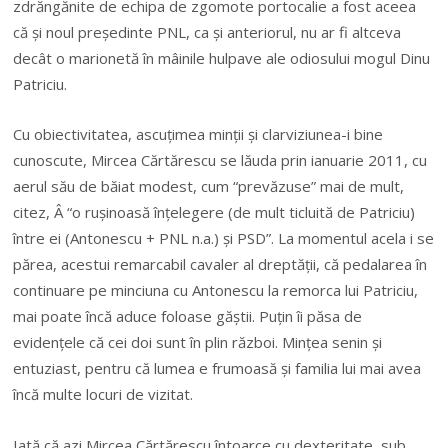
zdrăngănite de echipa de zgomote portocalie a fost aceea
că și noul președinte PNL, ca și anteriorul, nu ar fi altceva
decât o marionetă în mâinile hulpave ale odiosului mogul Dinu
Patriciu.
Cu obiectivitatea, ascuțimea minții și clarviziunea-i bine
cunoscute, Mircea Cărtărescu se lăuda prin ianuarie 2011, cu
aerul său de băiat modest, cum “prevăzuse” mai de mult,
citez, Â “o rușinoasă înțelegere (de mult ticluită de Patriciu)
între ei (Antonescu + PNL n.a.) și PSD”. La momentul acela i se
părea, acestui remarcabil cavaler al dreptății, că pedalarea în
continuare pe minciuna cu Antonescu la remorca lui Patriciu,
mai poate încă aduce foloase găștii. Puțin îi păsa de
evidențele că cei doi sunt în plin război. Mințea senin și
entuziast, pentru că lumea e frumoasă și familia lui mai avea
încă multe locuri de vizitat.
Iată că azi Mircea Cărtărescu întoarce cu dexteritate, sub