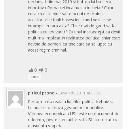
declansat din mai 2010 si batalia lui ba-secu
impotriva Romaniei inca nu s-a incheiat! Chiar
crezi ca este bine sa te ocupi de ticalosia
acestor telectuali basescieni cand vezi ce se
intampla in tara asta? Chiar n-ai de gand sa faci
politica cu adevarat? Eu unul inca astept sa devii
mult mai implicat in realitatea politica, chiar este
nevoie de oameni ca tine care sa se lupte cu
acest regim criminal.
0
0
Reply
piticul prono
-
iunie 4th, 2011 at 07:33
Performanta reala a liderilor politici trebuie sa
fie analiza pe baza gesturilor lor publice.
Viziunea economica a USL este un document de
referinta, peste care activitstii USL au trecut cu
o usurinta stupida.