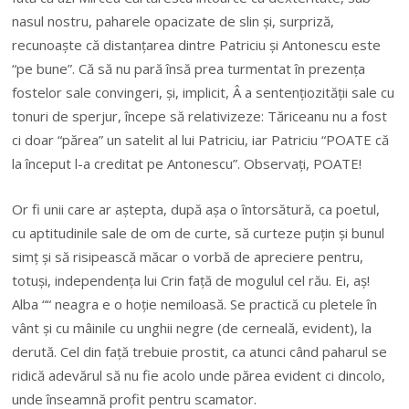
nasul nostru, paharele opacizate de slin și, surpriză,
recunoaște că distanțarea dintre Patriciu și Antonescu este
“pe bune”. Că să nu pară însă prea turmentat în prezența
fostelor sale convingeri, și, implicit, Â a sentențiozității sale cu
tonuri de sperjur, începe să relativizeze: Tăriceanu nu a fost
ci doar “părea” un satelit al lui Patriciu, iar Patriciu “POATE că
la început l-a creditat pe Antonescu”. Observați, POATE!
Or fi unii care ar aștepta, după așa o întorsătură, ca poetul,
cu aptitudinile sale de om de curte, să curteze puțin și bunul
simț și să risipească măcar o vorbă de apreciere pentru,
totuși, independența lui Crin față de mogulul cel rău. Ei, aș!
Alba ““ neagra e o hoție nemiloasă. Se practică cu pletele în
vânt și cu mâinile cu unghii negre (de cerneală, evident), la
derută. Cel din față trebuie prostit, ca atunci când paharul se
ridică adevărul să nu fie acolo unde părea evident ci dincolo,
unde înseamnă profit pentru scamator.