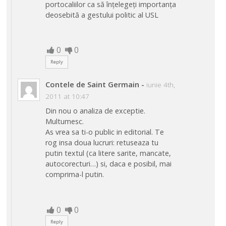
portocaliilor ca să înțelegeți importanța
deosebită a gestului politic al USL
0
0
Reply
Contele de Saint Germain
-
iunie 4th,
2011 at 10:47
Din nou o analiza de exceptie.
Multumesc.
As vrea sa ti-o public in editorial. Te
rog insa doua lucruri: retuseaza tu
putin textul (ca litere sarite, mancate,
autocorecturi…) si, daca e posibil, mai
comprima-l putin.
0
0
Reply