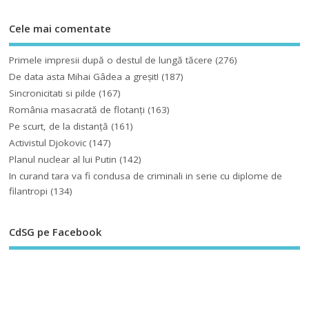
Cele mai comentate
Primele impresii după o destul de lungă tăcere
(276)
De data asta Mihai Gâdea a greşit!
(187)
Sincronicitati si pilde
(167)
România masacrată de flotanţi
(163)
Pe scurt, de la distanță
(161)
Activistul Djokovic
(147)
Planul nuclear al lui Putin
(142)
In curand tara va fi condusa de criminali in serie cu diplome de
filantropi
(134)
CdSG pe Facebook