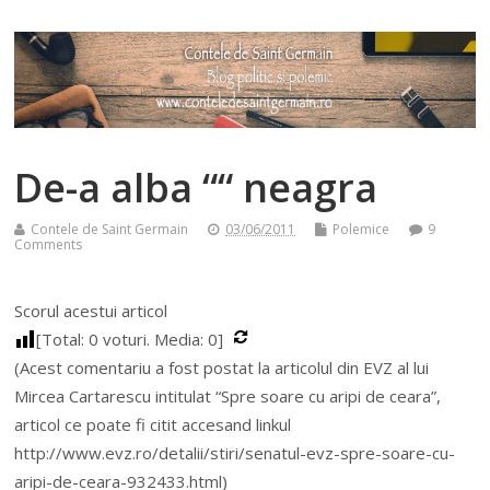
De-a alba ““ neagra
Contele de Saint Germain
03/06/2011
Polemice
9
Comments
Scorul acestui articol
[Total:
0
voturi. Media:
0
]
(Acest comentariu a fost postat la articolul din EVZ al lui
Mircea Cartarescu intitulat “Spre soare cu aripi de ceara”,
articol ce poate fi citit accesand linkul
http://www.evz.ro/detalii/stiri/senatul-evz-spre-soare-cu-
aripi-de-ceara-932433.html)