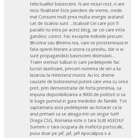
telectualilor basescieni. N-are niciun rost, n-are
nicio finalitate! Este pierdere de vreme, crede-
ma! Consumi mult prea multa energie aratand
cat de ticalosi sunt …ticalosii! Cei care pot fi
pacaliti nu intra pe acest blog, iar cei care intra
gandesc corect. Fac exceptie individe precum
@corina sau @inima rea, care se prosterneaza in
fata operei literare a unora ca preshu, dar si ei
sunt propagandisti basescieni disimulati…
Traim vremuri tulburi in care pedeleprele fac
lucruri aiuritoare, precum numirea de ieri a lui
lazaroiu la ministerul muncii. Au loc drame
cauzate de bolsevismul puterii care vrea cu orice
pret, prin demonstratie de forta primitiva, sa
impuna disponibilizarea a 9000 de politisti si sa
le bage pumnul in gura medicilor de familie. Tot
saptamana asta pedeleprele au hotarat ca la
anul primarii sa se aleaga intr-un singur tur!!!
Draga CSG, Romania este o tara SUB ASEDIU!
Suntem o tara ocupata de mafiotzi portocalii,
pusa doar pe jaf, jaf, jaf! Apocalipsa s-a