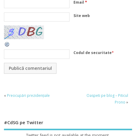
Email
*
Site web
Codul de securitate
*
«
Preocupări prezidențiale
Oaspeti pe blog – Piticul
Prono
»
#CdSG pe Twitter
Twitter feed is not available at the moment.