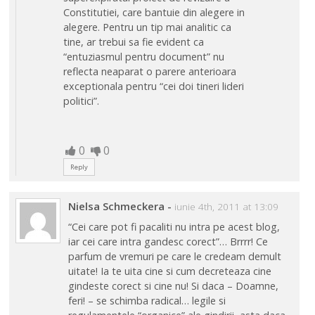
Constitutiei, care bantuie din alegere in
alegere. Pentru un tip mai analitic ca
tine, ar trebui sa fie evident ca
“entuziasmul pentru document” nu
reflecta neaparat o parere anterioara
exceptionala pentru “cei doi tineri lideri
politici”.
0
0
Reply
Nielsa Schmeckera
-
iunie 4th, 2011 at 13:09
“Cei care pot fi pacaliti nu intra pe acest blog,
iar cei care intra gandesc corect”… Brrrr! Ce
parfum de vremuri pe care le credeam demult
uitate! Ia te uita cine si cum decreteaza cine
gindeste corect si cine nu! Si daca – Doamne,
feri! – se schimba radical… legile si