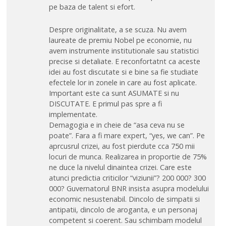
pe baza de talent si efort.
Despre originalitate, a se scuza. Nu avem
laureate de premiu Nobel pe economie, nu
avem instrumente institutionale sau statistici
precise si detaliate. E reconfortatnt ca aceste
idei au fost discutate si e bine sa fie studiate
efectele lor in zonele in care au fost aplicate.
Important este ca sunt ASUMATE si nu
DISCUTATE. E primul pas spre a fi
implementate.
Demagogia e in cheie de “asa ceva nu se
poate”. Fara a fi mare expert, “yes, we can”. Pe
aprcusrul crizei, au fost pierdute cca 750 mii
locuri de munca. Realizarea in proportie de 75%
ne duce la nivelul dinaintea crizei. Care este
atunci predictia criticilor “viziunii”? 200 000? 300
000? Guvernatorul BNR insista asupra modelului
economic nesustenabil. Dincolo de simpatii si
antipatii, dincolo de aroganta, e un personaj
competent si coerent. Sau schimbam modelul