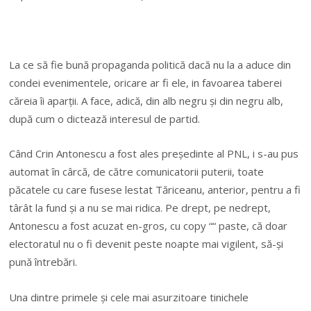
La ce să fie bună propaganda politică dacă nu la a aduce din
condei evenimentele, oricare ar fi ele, in favoarea taberei
căreia îi aparții. A face, adică, din alb negru și din negru alb,
după cum o dictează interesul de partid.
Când Crin Antonescu a fost ales președinte al PNL, i s-au pus
automat în cârcă, de către comunicatorii puterii, toate
păcatele cu care fusese lestat Tăriceanu, anterior, pentru a fi
târât la fund și a nu se mai ridica. Pe drept, pe nedrept,
Antonescu a fost acuzat en-gros, cu copy ““ paste, că doar
electoratul nu o fi devenit peste noapte mai vigilent, să-și
pună întrebări.
Una dintre primele și cele mai asurzitoare tinichele