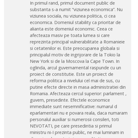
In primul rand, primul document public de
substanta s-a numit “viziunea economica”. Nu
viziunea sociala, nu viziunea politica, ci cea
economica. Domeniul stability ca prioritar de
alianta este domeniul economic. Ceea ce
afecteaza masiv pe toata lumea si care
reprezinta principal vulnerabilitate a Romanieie
si cetatenilor ei. Este preocuparea globala si
principalul motiv de ingrijorare de la Tokio la
New York si de la Moscova la Cape Town. In
oglinda, arcul guvernamental raspunde cu un
proiect de constitutie. Este un proiect de
reforma politica a nivelului cel mai de sus, cu
putine efecte directe in masa administratiei din
Romania. Afecteaza cercul superior: parlament ,
guvern, presedinte. Efectele economice
immediate sunt nesemnificative: numarul d
eparlamentari nu e povara reala, daca numaram
personalul auxiliar si numerosii consileri, toti
NEVOTATI, pe care presedintia si primul
ministru ni-I prezinta public, ne mai luminam in