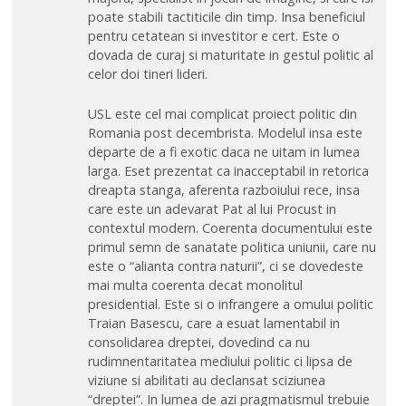
poate stabili tactiticile din timp. Insa beneficiul
pentru cetatean si investitor e cert. Este o
dovada de curaj si maturitate in gestul politic al
celor doi tineri lideri.
USL este cel mai complicat proiect politic din
Romania post decembrista. Modelul insa este
departe de a fi exotic daca ne uitam in lumea
larga. Eset prezentat ca inacceptabil in retorica
dreapta stanga, aferenta razboiului rece, insa
care este un adevarat Pat al lui Procust in
contextul modern. Coerenta documentului este
primul semn de sanatate politica uniunii, care nu
este o “alianta contra naturii”, ci se dovedeste
mai multa coerenta decat monolitul
presidential. Este si o infrangere a omului politic
Traian Basescu, care a esuat lamentabil in
consolidarea dreptei, dovedind ca nu
rudimnentaritatea mediului politic ci lipsa de
viziune si abilitati au declansat sciziunea
“dreptei”. In lumea de azi pragmatismul trebuie