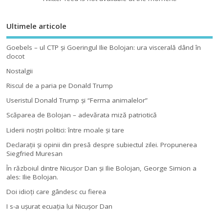
Ultimele articole
Goebels – ul CTP şi Goeringul Ilie Bolojan: ura viscerală dând în
clocot
Nostalgii
Riscul de a paria pe Donald Trump
Useristul Donald Trump şi “Ferma animalelor”
Scăparea de Bolojan – adevărata miză patriotică
Liderii noştri politici: între moale şi tare
Declaraţii şi opinii din presă despre subiectul zilei. Propunerea
Siegfried Muresan
În războiul dintre Nicuşor Dan şi Ilie Bolojan, George Simion a
ales: Ilie Bolojan.
Doi idioţi care gândesc cu fierea
I s-a uşurat ecuaţia lui Nicuşor Dan