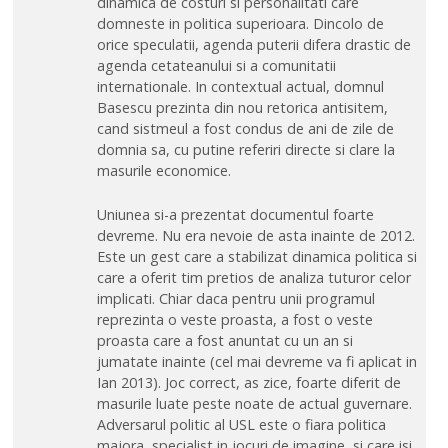
dinamica de costuri si personalitati care
domneste in politica superioara. Dincolo de
orice speculatii, agenda puterii difera drastic de
agenda cetateanului si a comunitatii
internationale. In contextual actual, domnul
Basescu prezinta din nou retorica antisitem,
cand sistmeul a fost condus de ani de zile de
domnia sa, cu putine referiri directe si clare la
masurile economice.
Uniunea si-a prezentat documentul foarte
devreme. Nu era nevoie de asta inainte de 2012.
Este un gest care a stabilizat dinamica politica si
care a oferit tim pretios de analiza tuturor celor
implicati. Chiar daca pentru unii programul
reprezinta o veste proasta, a fost o veste
proasta care a fost anuntat cu un an si
jumatate inainte (cel mai devreme va fi aplicat in
Ian 2013). Joc correct, as zice, foarte diferit de
masurile luate peste noate de actual guvernare.
Adversarul politic al USL este o fiara politica
majora, specialist in jocuri de imagine, si care isi