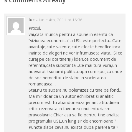
luc
-
iunie 4th, 2011 at 16:36
Piticul,
vai,cata munca pentru a spune in esenta ca
“viziunea economica” a USL este perfecta…Cate
avantaje,cate valente,cate efecte benefice inca
inainte de alegeri ne vor infrumuseta viata…Si ce
curaj pe cei doi tineri(!) lideri,ce document de
referinta,cata substanta…Ce mai tura-vura,un
adevarat tsunami politic,dupa cum spui,cu unde
de soc nemeritat de slabe in societatea
romaneasca…
Stai,nu te supara,nu polemizez cu tine pe fond…
Ma mir doar ca un autor echilibrat si analitic
precum esti tu abandoneaza jenant atitudinea
critic-rezervata in favoarea unui entuziasm
pravoslavnic.Chiar asa sa fie pentru tine analiza
programului USL,un lung sir de encomioane ?
Puncte slabe ceva,nu exista dupa parerea ta ?