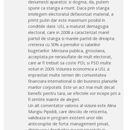
denumesti aparatcic si dogma, da, putem
spune ca stanga a murit. Daca prin stanga
intelegem electoratul defavorizat material, a
primt putin dar este maximum posibil in
conditiile date. USL a maturat demagogia
electoral, care in 2008 a caracterizat marel
partid de stanga si marele partid de dreapta:
creterea cu 50% a pensiilor si salariilor
bugetarilor. Minciuna publica, grosolana,
acceptata pe nerasuflate de mult electorat,
care ar fi trebuit sa coste PDL si PSD multe
voturi in 2009. Viziunea economica a USL a
imprastiat multe temeri din comunitatea
financiara international si din business planurile
marilor corporatii. Este un act mai mult decat
benefic pentru tara, iar efectele vor incepe prn a
fi simtite inainte de alegeri.
Un alt comentator valoros al viziunii este Alina
Mungiu Pipiddi, care dincolo de reticenta,
valideaza in program existent unor idei
anticoruptie de forta: management privat,
diminuarea fondurilor guvernamentale in