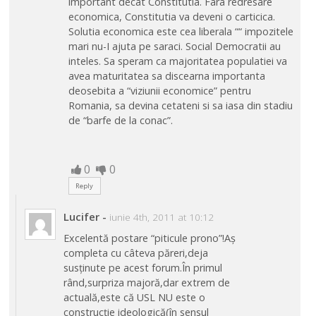
important decat Constitutia. Fara redresare
economica, Constitutia va deveni o carticica.
Solutia economica este cea liberala ““ impozitele
mari nu-I ajuta pe saraci. Social Democratii au
inteles. Sa speram ca majoritatea populatiei va
avea maturitatea sa discearna importanta
deosebita a “viziunii economice” pentru
Romania, sa devina cetateni si sa iasa din stadiu
de “barfe de la conac”.
0
0
Reply
Lucifer
-
iunie 4th, 2011 at 10:12
Excelentă postare “piticule prono”!Aș
completa cu câteva păreri,deja
susținute pe acest forum.În primul
rând,surpriza majoră,dar extrem de
actuală,este că USL NU este o
construcție ideologică(în sensul