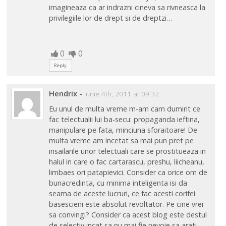
imagineaza ca ar indrazni cineva sa rivneasca la
privilegiile lor de drept si de dreptzi…
0
0
Reply
Hendrix
-
iunie 4th, 2011 at 09:32
Eu unul de multa vreme m-am cam dumirit ce
fac telectualii lui ba-secu: propaganda ieftina,
manipulare pe fata, minciuna sforaitoare! De
multa vreme am incetat sa mai pun pret pe
insailarile unor telectuali care se prostitueaza in
halul in care o fac cartarascu, preshu, liicheanu,
limbaes ori patapievici. Consider ca orice om de
bunacredinta, cu minima inteligenta isi da
seama de aceste lucruri, ce fac acesti corifei
basescieni este absolut revoltator. Pe cine vrei
sa convingi? Consider ca acest blog este destul
de selectiv incat sa nu mai fie nevoie sa arati