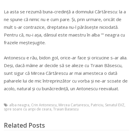
La asta se rezumă buna-credință a domnului Cărtărescu: la a
ne spune că nimic nu e cum pare. Și, prin urmare, oricât de
mult s-ar contrazice, dreptatea nu-l părăsește niciodată.
Pentru că, nu-i așa, dânsul este maestru în alba ““ neagra cu
frazele meșteșugite.
Antonescu e rău, bidon gol, orice-ar face și oricucine s-ar alia.
Deși, dacă mâine ar decide să se alieze cu Traian Băsescu,
sunt sigur că Mircea Cărtărescu ar mai amesteca o dată
paharele lui de mic întreprinzător cu vorba și ne-ar scoate de
acolo, natural și cu bunăcredință, un Antonescu reevaluat.
alba neagra
,
Crin Antonescu
,
Mircea Cartarescu
,
Patriciu
,
Senatul EVZ
,
spre soare cu aripi de ceara
,
Traian Basescu
Related Posts