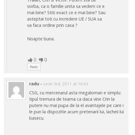
vorba, ca o familie unita sa vedem ce e
mai bine? Stiti exact ce e mai bine? Sau
asteptai toti cu incredere UE / SUA sa
va faca ordine prin casa ?
Noapte buna.
0
0
Reply
radu
-
iunie 3rd, 2011 at 16:43
CSG, cu mercenarul asta megaloman e simplu:
tipul tremura de teama ca daca vine Crin la
putere nu mai pupa de la el avantajele pe care i
le pun la dispozitie acum pretenarii lui, lacheii lui
basecu.