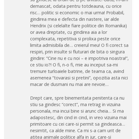
demascat, odata pentru totdeauna, cu orice
risc… politic si economic o mai urma! Probabil,
gindirea mea e defecta din nastere, iar alde
Hendrix (si celelalte fiare politice din Romanika)
or avea dreptate, cu gindirea aia a lor
complexata, repetitiva si prolixa peste orice
limita admisibila de… creierul meu! O fi corect sa
respiri, prin insulte si fluturari de bita o singura
gindire: “Cine nu e cu noi – e impotriva noastra!”,
ce stiu io?! O fi, n-o fi, mie au inceput sa-mi
tremure turloaiele batrine, de teama ca, avind
asemenea “tovarasi si pretini”, opozitia asta nici
macar de dusmani nu mai are nevoie…
Drept care, spre binemeritata penitenta ca nu
stiu sa gindesc “corect”, ma retrag in vizuina
personala, ma incui bine si arunc cheia… Si ma
adapostesc, din cind in cind, in vreo vizuina mai
primitoare cu cei care-si permit sa gindeasca…
nesimtit, ca alde mine. Ca mi s-a cam urit de
atitea animale politice alfa in jur, care-si