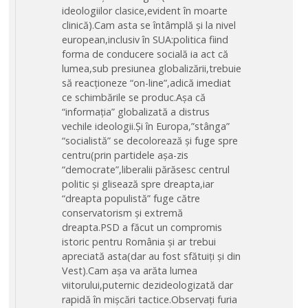
ideologiilor clasice,evident în moarte
clinică).Cam asta se întâmplă și la nivel
european,inclusiv în SUA:politica fiind
forma de conducere socială ia act că
lumea,sub presiunea globalizării,trebuie
să reacționeze “on-line”,adică imediat
ce schimbările se produc.Așa că
“informația” globalizată a distrus
vechile ideologii.Și în Europa,”stânga”
“socialistă” se decolorează și fuge spre
centru(prin partidele așa-zis
“democrate”,liberalii părăsesc centrul
politic și glisează spre dreapta,iar
“dreapta populistă” fuge către
conservatorism și extremă
dreapta.PSD a făcut un compromis
istoric pentru România și ar trebui
apreciată asta(dar au fost sfătuiți și din
Vest).Cam așa va arăta lumea
viitorului,puternic dezideologizată dar
rapidă în mișcări tactice.Observați furia