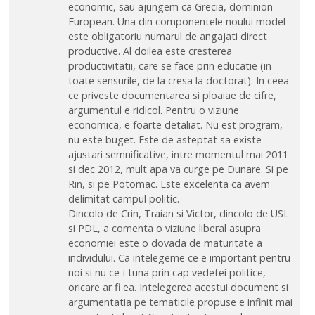
economic, sau ajungem ca Grecia, dominion
European. Una din componentele noului model
este obligatoriu numarul de angajati direct
productive. Al doilea este cresterea
productivitatii, care se face prin educatie (in
toate sensurile, de la cresa la doctorat). In ceea
ce priveste documentarea si ploaiae de cifre,
argumentul e ridicol. Pentru o viziune
economica, e foarte detaliat. Nu est program,
nu este buget. Este de asteptat sa existe
ajustari semnificative, intre momentul mai 2011
si dec 2012, mult apa va curge pe Dunare. Si pe
Rin, si pe Potomac. Este excelenta ca avem
delimitat campul politic.
Dincolo de Crin, Traian si Victor, dincolo de USL
si PDL, a comenta o viziune liberal asupra
economiei este o dovada de maturitate a
individului. Ca intelegeme ce e important pentru
noi si nu ce-i tuna prin cap vedetei politice,
oricare ar fi ea. Intelegerea acestui document si
argumentatia pe tematicile propuse e infinit mai