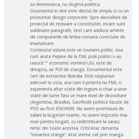
sa domenasca, nu dogma politica.
Doumentul in sine este destul de simplu si cu un
pronuntat design corporate. Spre deosebire de
proiectul de rezivuire a constitutiei, incare sunt
subliniate paragrafe, text care adduce aminte
de compunerile de limba romana corectate de
invatatoare.
Continutul viziunii este un tsunami politic. Asa
cum arata Pepine de la DW, polii politici s-au
rasucit ““ economic vornind USL este de
dreapta, iar PDl de stanga. Documentul este
cert de extractive liberala. Este raspunsul
adecvat la criza, asa cum il prizinta nu FMI, ci
experienta altor state din regiuni si chiar a unor
state din lume fara un mare nivel de dezvoltare
(Argentina, Brazilia). Sacrificiile politice facute de
PSD au fost ENORME. Nu avem promisiuni de
salarii la bugetari marite, nu avem impozite mai
mari pentru bogati, cu redistribuire la saraci,
nimic din toate acestea. CriticAtac denunta
“moartea stangii”. Atat vreme cat prin stanga