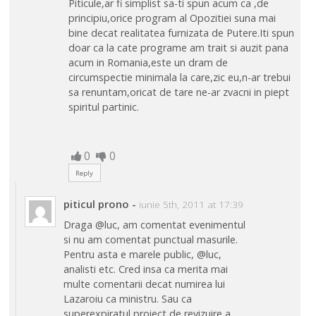
Piticule,ar fi simplist sa-ti spun acum ca ,de
principiu,orice program al Opozitiei suna mai
bine decat realitatea furnizata de Putere.Iti spun
doar ca la cate programe am trait si auzit pana
acum in Romania,este un dram de
circumspectie minimala la care,zic eu,n-ar trebui
sa renuntam,oricat de tare ne-ar zvacni in piept
spiritul partinic.
0
0
Reply
piticul prono
-
iunie 5th, 2011 at 17:39
Draga @luc, am comentat evenimentul
si nu am comentat punctual masurile.
Pentru asta e marele public, @luc,
analisti etc. Cred insa ca merita mai
multe comentarii decat numirea lui
Lazaroiu ca ministru. Sau ca
superexpiratul proiect de revizuire a