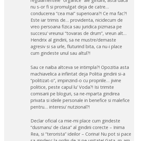
regulamentele “organice” ale gindirii, asta daca
nu s-or fi si promulgat deja de catre…
conducerea “cea mai” superioara?! Ce ma fac?!
Este iar trimis de… providenta, nicidecum de
vreo persoana fizica sau juridica pizmasa pe
succesu’ vreunui “tovaras de drum”, vreun alt…
Hendrix al gindirii, sa ne mustre/demaste
agresiv si sa urle, fluturind bita, ca nu-i place
cum gindeste unul sau altul?!
Sau ce naiba altceva se intimpla?! Opozitia asta
machiavelica a infiintat deja Politia gindirii si-a
“politizat-o”, impinzind-o cu propriile… jivine
politice, peste capul lu’ Voda?! Isi trimite
comisarii pe bloguri, sa ne-mparta gindirea
privata si ideile personale in benefice si malefice
pentru… interesu’ nutzional?!
Declar oficial ca mie-mi place cum gindeste
“dusmanu’ de clasa” al gindirii corecte – Inima
Rea, si “terorista” ideilor – Corina! Nu pot si pace
sa gindesc la ordin de zi pe unitate! Gata, m-am