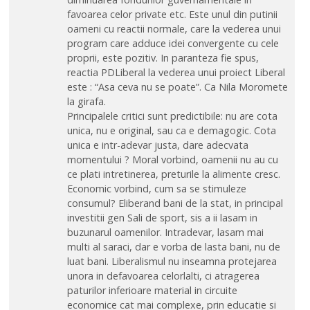
favoarea celor private etc. Este unul din putinii
oameni cu reactii normale, care la vederea unui
program care adduce idei convergente cu cele
proprii, este pozitiv. In paranteza fie spus,
reactia PDLiberal la vederea unui proiect Liberal
este : “Asa ceva nu se poate”. Ca Nila Moromete
la girafa.
Principalele critici sunt predictibile: nu are cota
unica, nu e original, sau ca e demagogic. Cota
unica e intr-adevar justa, dare adecvata
momentului ? Moral vorbind, oamenii nu au cu
ce plati intretinerea, preturile la alimente cresc.
Economic vorbind, cum sa se stimuleze
consumul? Eliberand bani de la stat, in principal
investitii gen Sali de sport, sis a ii lasam in
buzunarul oamenilor. Intradevar, lasam mai
multi al saraci, dar e vorba de lasta bani, nu de
luat bani. Liberalismul nu inseamna protejarea
unora in defavoarea celorlalti, ci atragerea
paturilor inferioare material in circuite
economice cat mai complexe, prin educatie si