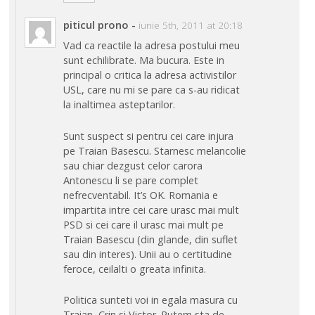
piticul prono
-
iunie 5th, 2011 at 20:18
Vad ca reactile la adresa postului meu
sunt echilibrate. Ma bucura. Este in
principal o critica la adresa activistilor
USL, care nu mi se pare ca s-au ridicat
la inaltimea asteptarilor.
Sunt suspect si pentru cei care injura
pe Traian Basescu. Starnesc melancolie
sau chiar dezgust celor carora
Antonescu li se pare complet
nefrecventabil. It’s OK. Romania e
impartita intre cei care urasc mai mult
PSD si cei care il urasc mai mult pe
Traian Basescu (din glande, din suflet
sau din interes). Unii au o certitudine
feroce, ceilalti o greata infinita.
Politica sunteti voi in egala masura cu
Traian, Crin si Victor. Putem sta de