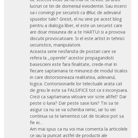
lucruri ce tin de domeniul eviodentei. Sau incerci
sa-i convingi pe securisti ca @luc de adevarul
spuselor tale? Gresit, el nu vine pe acest blog
pentru a dialoga liber, el este un securist care
are doar misiunea de a te HARTUI si a provova
discutii provocatoare. Si el este artist in tehnici
securistice, manipulatorii.
Aceasta serie nesfarsita de postari care se
refera la ,,operele” acestor propagandisti
basescieni este fara finalitate, crede-ma! In
fiecare saptamana te minunezi de modul ticalos
in care distorsioneaza realitatea, adevarul,
logica. Contorsionarile lor telectuale arata cat
de greu le este sa FALSIFICE tot ce ii inconjoara.
Crezi ca saptamana viitoare vor scrie altfel? Dar
peste o luna? Dar peste sase luni? Tin sa te
asigur ca nu se va schimba nimic, iar tu vei
continua sa te lamentezi cat de ticalosi pot sa
fie ei…
Am mai spus ca nu voi mai comenta la articolele
ce iau la puricat astfel de productii ale