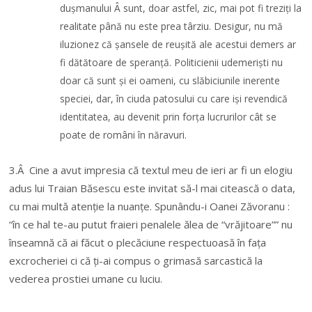
dușmanului Â sunt, doar astfel, zic, mai pot fi treziți la
realitate până nu este prea târziu. Desigur, nu mă
iluzionez că șansele de reușită ale acestui demers ar
fi dătătoare de speranță. Politicienii udemeriști nu
doar că sunt și ei oameni, cu slăbiciunile inerente
speciei, dar, în ciuda patosului cu care iși revendică
identitatea, au devenit prin forța lucrurilor cât se
poate de români în năravuri.
3.Â Cine a avut impresia că textul meu de ieri ar fi un elogiu
adus lui Traian Băsescu este invitat să-l mai citească o data,
cu mai multă atenție la nuanțe. Spunându-i Oanei Zăvoranu :
“în ce hal te-au putut fraieri penalele ălea de “vrăjitoare”” nu
înseamnă că ai făcut o plecăciune respectuoasă în fața
excrocheriei ci că ți-ai compus o grimasă sarcastică la
vederea prostiei umane cu luciu.