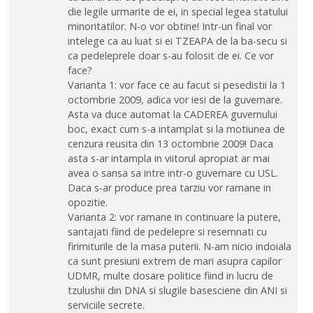
die legile urmarite de ei, in special legea statului
minoritatilor. N-o vor obtine! Intr-un final vor
intelege ca au luat si ei TZEAPA de la ba-secu si
ca pedeleprele doar s-au folosit de ei. Ce vor
face?
Varianta 1: vor face ce au facut si pesedistii la 1
octombrie 2009, adica vor iesi de la guvernare.
Asta va duce automat la CADEREA guvernului
boc, exact cum s-a intamplat si la motiunea de
cenzura reusita din 13 octombrie 2009! Daca
asta s-ar intampla in viitorul apropiat ar mai
avea o sansa sa intre intr-o guvernare cu USL.
Daca s-ar produce prea tarziu vor ramane in
opozitie.
Varianta 2: vor ramane in continuare la putere,
santajati fiind de pedelepre si resemnati cu
firimiturile de la masa puterii. N-am nicio indoiala
ca sunt presiuni extrem de mari asupra capilor
UDMR, multe dosare politice fiind in lucru de
tzulushii din DNA si slugile basesciene din ANI si
serviciile secrete.