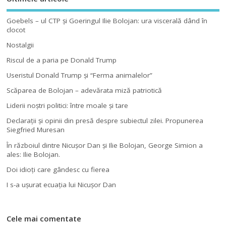
Goebels – ul CTP şi Goeringul Ilie Bolojan: ura viscerală dând în
clocot
Nostalgii
Riscul de a paria pe Donald Trump
Useristul Donald Trump şi “Ferma animalelor”
Scăparea de Bolojan – adevărata miză patriotică
Liderii noştri politici: între moale şi tare
Declaraţii şi opinii din presă despre subiectul zilei. Propunerea
Siegfried Muresan
În războiul dintre Nicuşor Dan şi Ilie Bolojan, George Simion a
ales: Ilie Bolojan.
Doi idioţi care gândesc cu fierea
I s-a uşurat ecuaţia lui Nicuşor Dan
Cele mai comentate