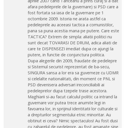
aprilie 2007 cand Tariceanu a prins curaj si a dat
afara pedeleprele de la guvernare) si PSD care a
fost fortata sa iasa de la guvernare pe 1
octombrie 2009. Istoria ne arata astfel ca
pedeleprele au aceeasi tactica a comunistilor,
pana sa puna acestia mana pe putere. Care este
TACTICA? Extrem de simpla: aliatii politici nu
sunt decat TOVARASI DE DRUM, adica aliati de
care te DISPENSEZI imediat dupa ce ajungi la
putere, in functie de conjunctura politica.
Dupa alegerile din 2009, fraudate de pedelepre
si Sistemul securist reprezentat de ba-secu,
SINGURA sansa a lor era sa guverneze cu UDMR
si celelalte nationalitati, din moment ce PNL si
PSD devenisera adversari ireconciliabili ai
pedeleprelor dupa tzepele trase acestora.
Maghiarii si-au facut calculul politic ca intrand la
guvernare vor putea trece anumite legi in
favoarea lor, in sprijinul identitatii lor culturale si
a drepturilor segmentului etnic minoritar. Au
obtinut ei ceva? Nimic spectaculos! Au fost dusi
cu zaharelul de pedelepre, au fost amanate sine