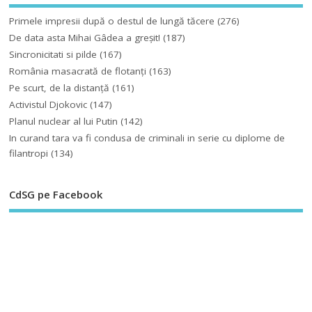
Primele impresii după o destul de lungă tăcere
(276)
De data asta Mihai Gâdea a greşit!
(187)
Sincronicitati si pilde
(167)
România masacrată de flotanţi
(163)
Pe scurt, de la distanță
(161)
Activistul Djokovic
(147)
Planul nuclear al lui Putin
(142)
In curand tara va fi condusa de criminali in serie cu diplome de
filantropi
(134)
CdSG pe Facebook