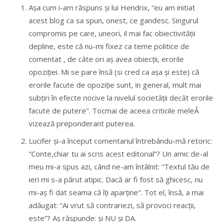
Așa cum i-am răspuns și lui Hendrix, “eu am initiat
acest blog ca sa spun, onest, ce gandesc. Singurul
compromis pe care, uneori, il mai fac obiectivității
depline, este că nu-mi fixez ca teme politice de
comentat , de câte ori aș avea obiecții, erorile
opoziției. Mi se pare însă (si cred ca așa și este) că
erorile facute de opoziție sunt, in general, mult mai
subțiri în efecte nocive la nivelul societății decât erorile
facute de putere”. Tocmai de aceea criticile meleÂ
vizează preponderant puterea.
Lucifer și-a început comentariul întrebându-mă retoric:
“Conte,chiar tu ai scris acest editorial”? Un amic de-al
meu mi-a spus azi, când ne-am întâlnit: “Textul tău de
ieri mi s-a părut atipic. Dacă ar fi fost să ghicesc, nu
mi-aș fi dat seama că îți aparține”. Tot el, însă, a mai
adăugat: “Ai vrut să contrariezi, să provoci reacții,
este”? Aș răspunde: și NU și DA.