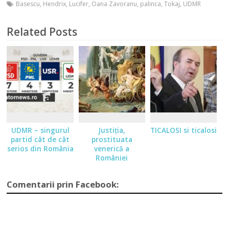
Basescu
,
Hendrix
,
Lucifer
,
Oana Zavoranu
,
palinca
,
Tokaj
,
UDMR
Related Posts
UDMR – singurul
Justiţia,
TICALOSI si ticalosi
partid cât de cât
prostituata
serios din România
venerică a
României
Comentarii prin Facebook: