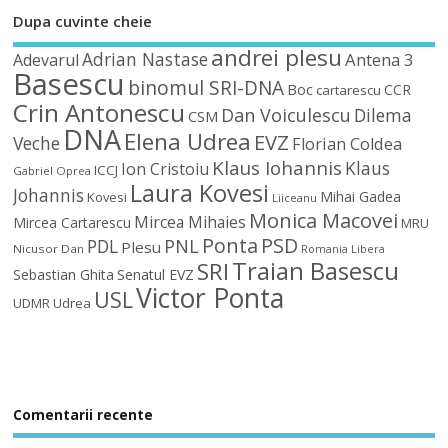
Dupa cuvinte cheie
andrei plesu
Adrian Nastase
Antena 3
Adevarul
Basescu
binomul SRI-DNA
Boc
CCR
cartarescu
Crin Antonescu
Dan Voiculescu
Dilema
CSM
DNA
Elena Udrea
EVZ
Veche
Florian Coldea
Klaus Iohannis
Klaus
Ion Cristoiu
ICCJ
Gabriel Oprea
Laura Kovesi
Johannis
Mihai Gadea
Kovesi
Liiceanu
Monica Macovei
Mircea Mihaies
Mircea Cartarescu
MRU
Ponta
PSD
PDL
PNL
Plesu
Nicusor Dan
Romania Libera
Traian Basescu
SRI
Sebastian Ghita
Senatul EVZ
Victor Ponta
USL
UDMR
Udrea
Comentarii recente