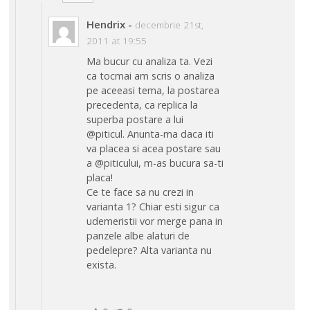
Hendrix
-
decembrie 21st,
2011 at 19:55
Ma bucur cu analiza ta. Vezi
ca tocmai am scris o analiza
pe aceeasi tema, la postarea
precedenta, ca replica la
superba postare a lui
@piticul. Anunta-ma daca iti
va placea si acea postare sau
a @piticului, m-as bucura sa-ti
placa!
Ce te face sa nu crezi in
varianta 1? Chiar esti sigur ca
udemeristii vor merge pana in
panzele albe alaturi de
pedelepre? Alta varianta nu
exista.