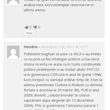
analiza mea, lucru intamplat ceva mai rar in
ultima vreme.
0
0
Reply
Hendrix
-
decembrie 21st, 2011 at 19:17
Politicienii maghiari se pare ca INCA n-au inteles
ca nu poti sa faci intelegeri politice cu ba-secu!
Istoria recenta ne arata ca in toate combinatiile
politice pedeleprele si-au tradat aliatii: PNTCD-
ul in guvernarea CDR-ista in anul de gratie 1998(
lucru inceput cu santajul ordinar timp de 3 luni la
adresa premierului Ciorbea si finalizat cu demisia
fortata a acestuia la 30 martie 98), PUR in anul
2005( devenit ,,solutia imorala” la cateva
saptamani dupa alegerile din 12 decembrie
2004), PNL in guvernarea Tariceanu( pana la 1