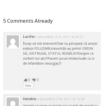
5 Comments Already
Lucifer
-
decembrie 21st, 2011 at 20:27
Încep să mă enervez!Chiar nu pricepeți că acești
indivizi-PD,UDMR,minorități-au primit ORDIN
SÄ‚ DISTRUGÄ‚ STATUL ROMÃ‚N?!Despre ce
vorbim noi aici?!Facem jocuri intelectuale cu iz
de infantilism sinucigaș?!
0
0
Reply
Hendrix
-
decembrie 21st, 2011 at 19:58
Vroiam sa spun ca ma bucur ca esti de acord cu