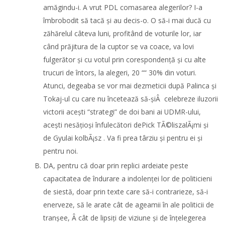
amăgindu-i. A vrut PDL comasarea alegerilor? I-a
îmbrobodit să tacă și au decis-o. O să-i mai ducă cu
zăhărelul câteva luni, profitând de voturile lor, iar
când prăjitura de la cuptor se va coace, va lovi
fulgerător și cu votul prin corespondență și cu alte
trucuri de întors, la alegeri, 20 ““ 30% din voturi.
Atunci, degeaba se vor mai dezmeticii după Palinca și
Tokaj-ul cu care nu încetează să-șiÂ celebreze iluzorii
victorii acești “strategi” de doi bani ai UDMR-ului,
acești nesățioși înfulecători dePick TÃ©liszalÃ¡mi și
de Gyulai kolbÃ¡sz . Va fi prea târziu și pentru ei și
pentru noi.
DA, pentru că doar prin replici ardeiate peste
capacitatea de îndurare a indolenței lor de politicieni
de siestă, doar prin texte care să-i contrarieze, să-i
enerveze, să le arate cât de ageamii în ale politicii de
tranșee, Â cât de lipsiți de viziune și de înțelegerea