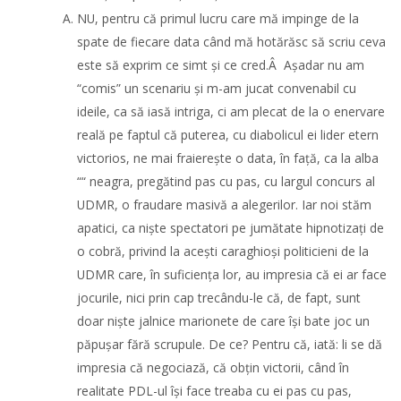
NU, pentru că primul lucru care mă impinge de la
spate de fiecare data când mă hotărăsc să scriu ceva
este să exprim ce simt și ce cred.Â Așadar nu am
“comis” un scenariu și m-am jucat convenabil cu
ideile, ca să iasă intriga, ci am plecat de la o enervare
reală pe faptul că puterea, cu diabolicul ei lider etern
victorios, ne mai fraierește o data, în față, ca la alba
““ neagra, pregătind pas cu pas, cu largul concurs al
UDMR, o fraudare masivă a alegerilor. Iar noi stăm
apatici, ca niște spectatori pe jumătate hipnotizați de
o cobră, privind la acești caraghioși politicieni de la
UDMR care, în suficiența lor, au impresia că ei ar face
jocurile, nici prin cap trecându-le că, de fapt, sunt
doar niște jalnice marionete de care își bate joc un
păpușar fără scrupule. De ce? Pentru că, iată: li se dă
impresia că negociază, că obțin victorii, când în
realitate PDL-ul își face treaba cu ei pas cu pas,