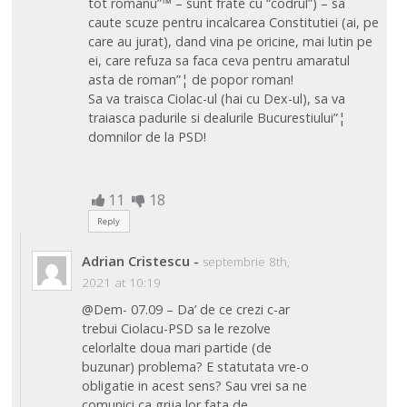
tot romanu”™ – sunt frate cu “codrul”) – sa
caute scuze pentru incalcarea Constitutiei (ai, pe
care au jurat), dand vina pe oricine, mai lutin pe
ei, care refuza sa faca ceva pentru amaratul
asta de roman”¦ de popor roman!
Sa va traisca Ciolac-ul (hai cu Dex-ul), sa va
traiasca padurile si dealurile Bucurestiului”¦
domnilor de la PSD!
11
18
Reply
Adrian Cristescu
-
septembrie 8th,
2021 at 10:19
@Dem- 07.09 – Da’ de ce crezi c-ar
trebui Ciolacu-PSD sa le rezolve
celorlalte doua mari partide (de
buzunar) problema? E statutata vre-o
obligatie in acest sens? Sau vrei sa ne
comunici ca grija lor fata de