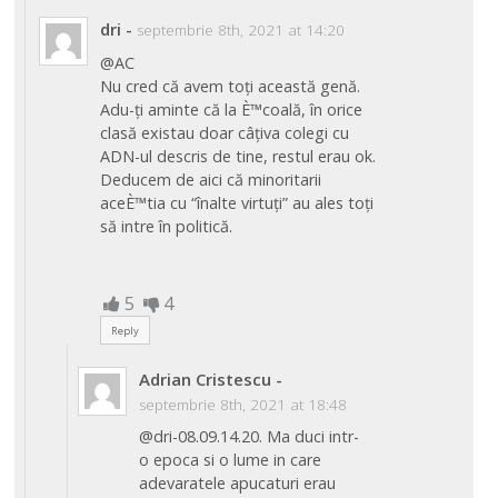
dri
-
septembrie 8th, 2021 at 14:20
@AC
Nu cred că avem toți această genă.
Adu-ți aminte că la È™coală, în orice
clasă existau doar câțiva colegi cu
ADN-ul descris de tine, restul erau ok.
Deducem de aici că minoritarii
aceÈ™tia cu “înalte virtuți” au ales toți
să intre în politică.
5
4
Reply
Adrian Cristescu
-
septembrie 8th, 2021 at 18:48
@dri-08.09.14.20. Ma duci intr-
o epoca si o lume in care
adevaratele apucaturi erau