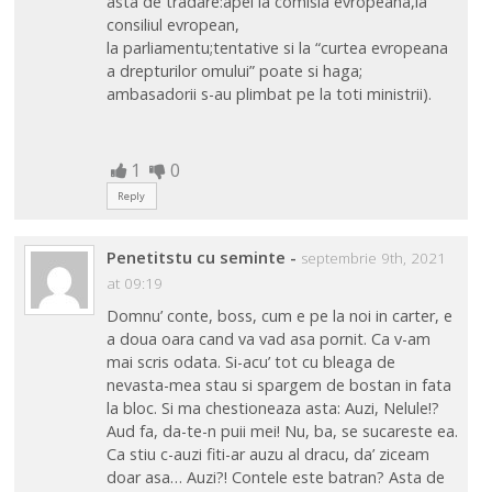
asta de tradare:apel la comisia evropeana,la
consiliul evropean,
la parliamentu;tentative si la “curtea evropeana
a drepturilor omului” poate si haga;
ambasadorii s-au plimbat pe la toti ministrii).
1
0
Reply
Penetitstu cu seminte
-
septembrie 9th, 2021
at 09:19
Domnu’ conte, boss, cum e pe la noi in carter, e
a doua oara cand va vad asa pornit. Ca v-am
mai scris odata. Si-acu’ tot cu bleaga de
nevasta-mea stau si spargem de bostan in fata
la bloc. Si ma chestioneaza asta: Auzi, Nelule!?
Aud fa, da-te-n puii mei! Nu, ba, se sucareste ea.
Ca stiu c-auzi fiti-ar auzu al dracu, da’ ziceam
doar asa… Auzi?! Contele este batran? Asta de