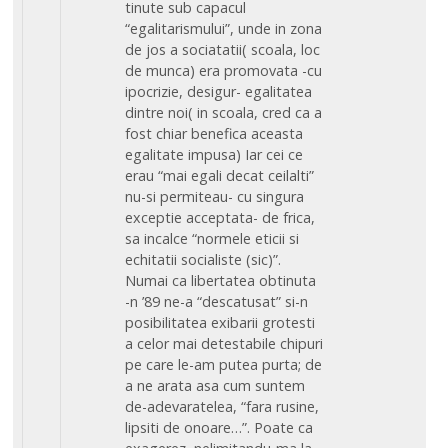
tinute sub capacul
“egalitarismului”, unde in zona
de jos a sociatatii( scoala, loc
de munca) era promovata -cu
ipocrizie, desigur- egalitatea
dintre noi( in scoala, cred ca a
fost chiar benefica aceasta
egalitate impusa) Iar cei ce
erau “mai egali decat ceilalti”
nu-si permiteau- cu singura
exceptie acceptata- de frica,
sa incalce “normele eticii si
echitatii socialiste (sic)”.
Numai ca libertatea obtinuta
-n ’89 ne-a “descatusat” si-n
posibilitatea exibarii grotesti
a celor mai detestabile chipuri
pe care le-am putea purta; de
a ne arata asa cum suntem
de-adevaratelea, “fara rusine,
lipsiti de onoare…”. Poate ca