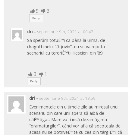
9
3
Reply
dri
-
septembrie 9th, 2021 at 00:47
Să sperăm totuÈ™i că până la urmă, de
dragul binelui “(b)ovin”, nu se va repeta
scenariul cu teroriÈ™tii iliescieni din ’89.
3
1
Reply
dri
-
septembrie 8th, 2021 at 13:59
Evenimentele din ultimele zile au mirosul unui
scenariu din care unii speră să aibă de
câÈ™tigat. Mare va fi însă dezamăgirea
“dramaturgilor”, când vor afla că socoteala de
acasă nu se potriveÈ™te cu cea din târg È™i că