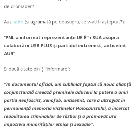
de dromader?
Auzi
știre
(și agramată pe deasupra, ce v-ați fi așteptat?):
“
PNL a informat reprezentanții UE È™i SUA asupra
colaborării USR PLUS și partidul extremist, antisemit
AUR
“
Și două citate din”¦ “informare”:
“În documentul oficial, am subliniat faptul că noua alianță
conjuncturală creează premisele aducerii la putere a unui
partid neofascist, xenofob, antisemit, care a ultragiat în
permanență memoria victimelor Holocaustului, a încercat
reabilitarea criminalilor de război și a promovat ura
împotriva minorităților etnice și sexuale”.