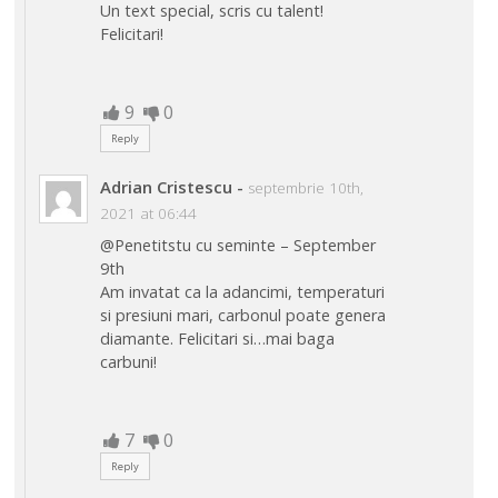
Un text special, scris cu talent!
Felicitari!
9
0
Reply
Adrian Cristescu
-
septembrie 10th,
2021 at 06:44
@Penetitstu cu seminte – September
9th
Am invatat ca la adancimi, temperaturi
si presiuni mari, carbonul poate genera
diamante. Felicitari si…mai baga
carbuni!
7
0
Reply