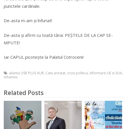
punctele cardinale.
De-asta m-am și înfuriat!
De-asta și afirm cu toată tăria: PEȘTELE DE LA CAP SE-
MPUTE!
Iar CAPUL picotește la Palatul Cotroceni!
alianta USR PLUS AUR
,
Catu arestat
,
criza politica
,
Informare UE si SUA
,
Iohannis
Related Posts