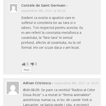
Contele de Saint Germain
-
septembrie 9th, 2021 at 08:24
Evident ca exista si apatrizi care in
sufletul si constiinta lor au tara si o
iubesc. Tot respectul pentru acestia. Eu
m-am referit la conotatia metaforica a
cuvantului, la “fara tara” in sensul
profund, afectiv al cuvantului, nu la cel
formal. Imi cer scuze daca v-am lezat.
6
0
Reply
Adrian Cristescu
-
septembrie 8th, 2021 at 18:25
@dri.08.09- Se pare ca vestitul “Razboi al Celor
Doua Roze” s-a mutat in “ferma animalelor”
autohtona; numai ca, in loc de casele York si
Lancaster, se lupta rasele ( stiu, e incorect