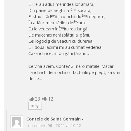
È˜i le-au adus merindea lor amară,
Din pâine de neghină È™i săcară,
Ei stau sfârÈ™iți, cu ochii duÈ™i departe,
În adâncimea zărilor deÈ™arte.
Eu le vedeam înÈ™iruirea lungă
De mucenici nerăsplătiți ai pânii,
Cei logodiți de veacuri cu durerea,
È˜i două lacrimi mi-au curmat vederea,
Căzând încet în bulgării țărânii…
Ce vina avem, Conte? Zi-ne-o matale. Macar
cand inchidem ochii cu facturilii pe piept, sa stim
de ce…
23
12
Reply
Contele de Saint Germain
-
septembrie 9th, 2021 at 10:22