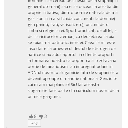
Romane li se cereau peschesuri de la stapani( in
general otomani) sau ei se duceau la acestia din
proprie initiativa, dintr-o pornire naturala de a-si
gasi sprijin in a-si lichida concurentii la domnie(
gen parinti, frati, verisori, etc), oricum de-o
limba si religie cu ei. Sport practicat, de altfel, si
de licuricii acelor vremuri, cu deosebirea ca aia
se taiau mai patriotic, intre ei. Ceea ce mi-este
insa clar e ca amestecul destul de eterogen de
natii ce si-au adus aportul- in diferite proportii-
la formarea noastra ca popor- ca si o zdravana
portie de fanariotism- au impregnat adanc in
ADN-ul nostru o slugarnicie fata de stapani ce-a
devenit aproape o mandrie nationala. Gen: ioite
cui m-am mai plans io! Sic! Iar aceasta
slugarnicie face parte din curriculum nostru de la
primele gangureli.
8
3
Reply