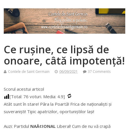
Ce rușine, ce lipsă de
onoare, câtă impotență!
Contele de Saint Germain
06/09/2021
37 Comments
Scorul acestui articol
[Total:
76
voturi. Media:
4.9
]
Atât sunt în stare! Pâra la Poartă! Frica de naționaliști și
suveraniști! Tipic apatrizilor, oportuniștilor lași!
Auzi: Partidul
NAÅ¢IONAL
Liberal! Cum de nu vă crapă