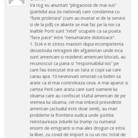
Va rog eu anuntati “plngaciosii de mai sus”
(partidul asa zis national) care condamna cu
“furie proletara” (cum au invatat ei de la servicii
si de la pdl) ce aliante se mai fac pe la noi ca
Inaltile Porti sunt “nitel” ocupate ca sa poata
“face pace” intre “nenumarate dobitoace”.
1. SUA e in stress maxism dupa incompetenta
dezastrului retragerii din afganistan unde inca
sunt americani si rezidenti americani blocati, au
recunoscut ca pana si “responsabilul isis” pe
care l’au executat era un tata si copii sai care
carau apa. 10 nevinovati omorati ca biden sa
arate ca el mai controleaza ceva. A mai aparut si
cartea Peril care arata care sunt oamenii lui
obama care au confiscat statul american de pe
vremea lui obama, cel mai imbecil presedinte
american (actualul este doar senil), au mari
probleme la frontiera sudica unde justitia
reinstaureaza zidurile lui trump cu numarul
enorm de emigranti si mai ales droguri ce intra
la liber, cu covid de import si cu un risc total de