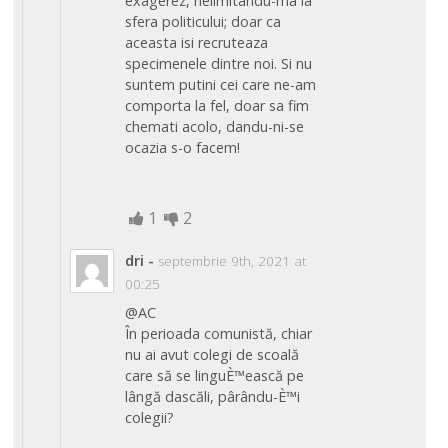
exagerez, nelimitandu-ma la
sfera politicului; doar ca
aceasta isi recruteaza
specimenele dintre noi. Si nu
suntem putini cei care ne-am
comporta la fel, doar sa fim
chemati acolo, dandu-ni-se
ocazia s-o facem!
1
2
dri
-
septembrie 9th, 2021 at
00:25
@AC
În perioada comunistă, chiar
nu ai avut colegi de scoală
care să se linguÈ™ească pe
lângă dascăli, pârându-È™i
colegii?