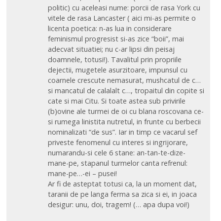
politic) cu aceleasi nume: porcii de rasa York cu
vitele de rasa Lancaster ( aici mi-as permite o
licenta poetica: n-as lua in considerare
feminismul progresist si-as zice “boii”, mai
adecvat situatiei; nu c-ar lipsi din peisaj
doamnele, totusi!). Tavalitul prin propriile
dejectii, mugetele asurzitoare, impunsul cu
coarnele crescute nemasurat, mushcatul de c…
si mancatul de calalalt c…, tropaitul din copite si
cate si mai Citu. Si toate astea sub privirile
(b)ovine ale turmei de oi cu blana roscovana ce-
si rumega linistita nutretul, in frunte cu berbecii
nominalizati “de sus”. Iar in timp ce vacarul sef
priveste fenomenul cu interes si ingrijorare,
numarandu-si cele 6 stane: an-tan-te-dize-
mane-pe, stapanul turmelor canta refrenul:
mane-pe…-ei – pusei!
Ar fi de asteptat totusi ca, la un moment dat,
taranii de pe langa ferma sa zica si ei, in joaca
desigur: unu, doi, tragem! (… apa dupa voi!)