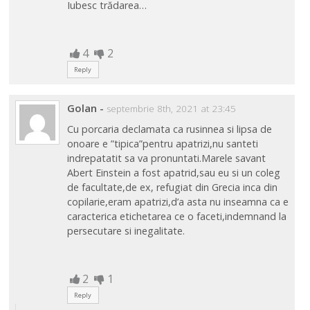
Iubesc trădarea…
4
2
Reply
Golan
-
septembrie 8th, 2021 at 23:45
Cu porcaria declamata ca rusinnea si lipsa de
onoare e ”tipica”pentru apatrizi,nu santeti
indrepatatit sa va pronuntati.Marele savant
Abert Einstein a fost apatrid,sau eu si un coleg
de facultate,de ex, refugiat din Grecia inca din
copilarie,eram apatrizi,d’a asta nu inseamna ca e
caracterica etichetarea ce o faceti,indemnand la
persecutare si inegalitate.
2
1
Reply