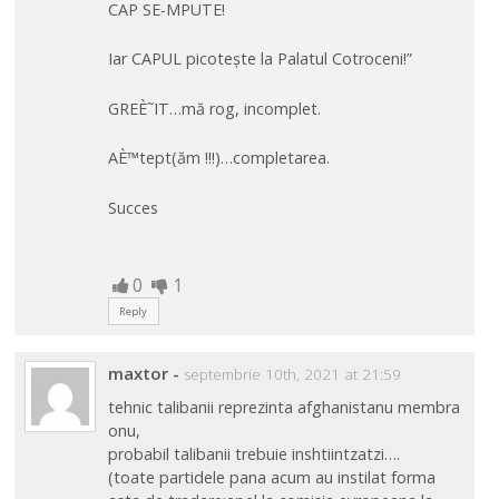
CAP SE-MPUTE!
Iar CAPUL picotește la Palatul Cotroceni!”
GREÈ˜IT…mă rog, incomplet.
AÈ™tept(ăm !!!)…completarea.
Succes
0
1
Reply
maxtor
-
septembrie 10th, 2021 at 21:59
tehnic talibanii reprezinta afghanistanu membra
onu,
probabil talibanii trebuie inshtiintzatzi….
(toate partidele pana acum au instilat forma