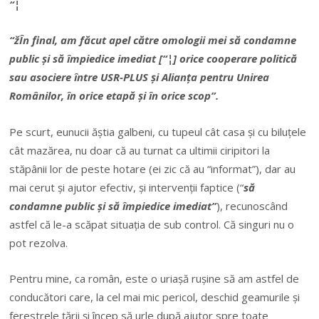
“¦
“žÎn final, am făcut apel către omologii mei să condamne
public și să împiedice imediat [“¦] orice cooperare politică
sau asociere între USR-PLUS și Alianța pentru Unirea
Românilor, în orice etapă și în orice scop”.
Pe scurt, eunucii ăștia galbeni, cu tupeul cât casa și cu biluțele
cât mazărea, nu doar că au turnat ca ultimii ciripitori la
stăpânii lor de peste hotare (ei zic că au “informat”), dar au
mai cerut și ajutor efectiv, și intervenții faptice (“
să
condamne public și să împiedice imediat”
), recunoscând
astfel că le-a scăpat situația de sub control. Că singuri nu o
pot rezolva.
Pentru mine, ca român, este o uriașă rușine să am astfel de
conducători care, la cel mai mic pericol, deschid geamurile și
ferestrele țării și încep să urle după ajutor spre toate