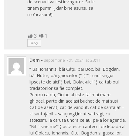
de scenarii va iesi invingator. Sa le
tinem pumnii( dar bine asunsi, sa
n-o’ncasam!)
3
1
Reply
Dem
-
septembrie 7th, 2021 at 23:11
” Băi Iohannis, băi Câțu, băi Boc, băi Bogdan,
băi Flutur, băi ghioceilor (“¦)””¦ unul singur
lipseste de aici”¦ bai, Ciolac-ule! “¦ ca tabloul
tradatorilor sa fie complet.
Pentru ca da, Ciolac-ul este tal mai mare
ghiocel, parte din acelasi buchet de mai sus!
Cat de aservit, cat de vandut, cat de santajat –
si santajabil – sa ajungi,incat sa tragi, cu
stoicism, la caruta unora ce au, pe-a lor agenda,
“Nihil sine me””¦ asta este cantecul de lebada al
lui Ciolacu, Iohannis, Citu, Bogdan si gasca lor.