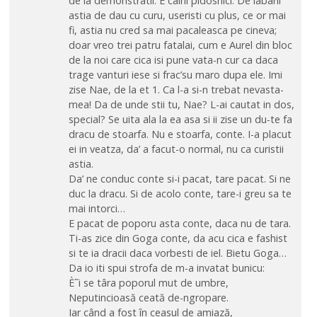
de la demonstratii. E caini pidosnici. De labarii
astia de dau cu curu, useristi cu plus, ce or mai
fi, astia nu cred sa mai pacaleasca pe cineva;
doar vreo trei patru fatalai, cum e Aurel din bloc
de la noi care cica isi pune vata-n cur ca daca
trage vanturi iese si frac’su maro dupa ele. Imi
zise Nae, de la et 1. Ca l-a si-n trebat nevasta-
mea! Da de unde stii tu, Nae? L-ai cautat in dos,
special? Se uita ala la ea asa si ii zise un du-te fa
dracu de stoarfa. Nu e stoarfa, conte. I-a placut
ei in veatza, da’ a facut-o normal, nu ca curistii
astia.
Da’ ne conduc conte si-i pacat, tare pacat. Si ne
duc la dracu. Si de acolo conte, tare-i greu sa te
mai intorci…
E pacat de poporu asta conte, daca nu de tara.
Ti-as zice din Goga conte, da acu cica e fashist
si te ia dracii daca vorbesti de iel. Bietu Goga…
Da io iti spui strofa de m-a invatat bunicu:
È˜i se târa poporul mut de umbre,
Neputincioasă ceată de-ngropare.
Iar când a fost în ceasul de amiază,