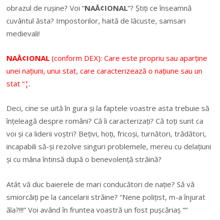
obrazul de rușine? Voi “
NAÅ¢IONAL
“? Știți ce înseamnă
cuvântul ăsta? Impostorilor, haită de lăcuste, samsari
medievali!
NAÅ¢IONAL
(conform DEX): Care este propriu sau aparține
unei națiuni, unui stat, care caracterizează o națiune sau un
stat “¦.
Deci, cine se uită în gura și la faptele voastre asta trebuie să
înțeleagă despre români? Că îi caracterizați? Că toți sunt ca
voi și ca liderii voștri? Bețivi, hoți, fricoși, turnători, trădători,
incapabili să-și rezolve singuri problemele, mereu cu delațiuni
și cu mâna întinsă după o benevolență străină?
Atât vă duc baierele de mari conducători de nație? Să vă
smiorcăiți pe la cancelarii străine? “Nene polițist, m-a înjurat
ăla?!!!” Voi având în fruntea voastră un fost pușcăriaș ““