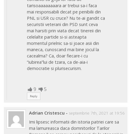
tarisoaaaaaaaara ar trebui sa-i faca
mai responsabili decat pe penibilii din
PNL si USR cu cruce? Nu te-ai gandit ca
securistii veterani din PSD sunt ceva
mai harsiti prin viata decat tinereii din
celelalte partide si-si asteapta
momentul prielnic sa-si joace asii din
maneca, cunoscand mai bine jocul la
cacealma? Ca, doar fiecare-i cu
“iubirea”lui de tzara, ca de-aia-i
democratie si plurisecurism.
9
5
Reply
Adrian Cristescu
-
septembrie 7th, 2021 at 19:56
Imi lipsesc informatii din istoria patriei care sa
ma lamureasca daca domnitorilor Tarilor