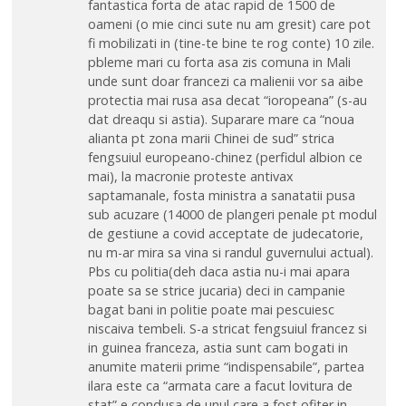
fantastica forta de atac rapid de 1500 de
oameni (o mie cinci sute nu am gresit) care pot
fi mobilizati in (tine-te bine te rog conte) 10 zile.
pbleme mari cu forta asa zis comuna in Mali
unde sunt doar francezi ca malienii vor sa aibe
protectia mai rusa asa decat “ioropeana” (s-au
dat dreaqu si astia). Suparare mare ca “noua
alianta pt zona marii Chinei de sud” strica
fengsuiul europeano-chinez (perfidul albion ce
mai), la macronie proteste antivax
saptamanale, fosta ministra a sanatatii pusa
sub acuzare (14000 de plangeri penale pt modul
de gestiune a covid acceptate de judecatorie,
nu m-ar mira sa vina si randul guvernului actual).
Pbs cu politia(deh daca astia nu-i mai apara
poate sa se strice jucaria) deci in campanie
bagat bani in politie poate mai pescuiesc
niscaiva tembeli. S-a stricat fengsuiul francez si
in guinea franceza, astia sunt cam bogati in
anumite materii prime “indispensabile”, partea
ilara este ca “armata care a facut lovitura de
stat” e condusa de unul care a fost ofiter in