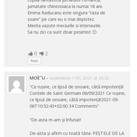
jumatate chinezoiaca la numai 18 ani.
Emma Raducanu este singura “raza de
soare” pe care eu o mai depistez.
Merita vazute meciurile si interviurile.
Sa nu zici ca sunt doar pesimist 🙂
0
2
Reply
MOÈ˜U
-
septembrie 11th, 2021 at 20:32
“Ce rușine, ce lipsă de onoare, câtă impotență!
Contele de Saint Germain 06/09/2021 Ce rușine,
ce lipsă de onoare, câtă impotență!2021-09-
06T10:52:43+02:00 34 Comments”
“De-asta m-am și înfuriat!
De-asta și afirm cu toată tăria: PEȘTELE DE LA