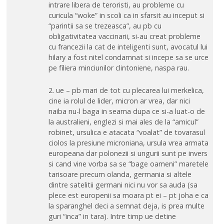
intrare libera de teroristi, au probleme cu
curicula “woke” in scoli ca in sfarsit au inceput si
“parintii sa se trezeasca”, au pb cu
obligativitatea vaccinarii, si-au creat probleme
cu francezii la cat de inteligenti sunt, avocatul lui
hilary a fost nitel condamnat si incepe sa se urce
pe filiera minciunilor clintoniene, naspa rau.
2. ue – pb mari de tot cu plecarea lui merkelica,
cine ia rolul de lider, micron ar vrea, dar nici
naiba nu-l baga in seama dupa ce si-a luat-o de
la australieni, englezi si mai ales de la “amicul”
robinet, ursulica e atacata “voalat” de tovarasul
ciolos la presiune microniana, ursula vrea armata
europeana dar polonezii si ungurii sunt pe invers
si cand vine vorba sa se “bage oameni” maretele
tarisoare precum olanda, germania si altele
dintre satelitii germani nici nu vor sa auda (sa
plece est europenii sa moara pt ei – pt joha e ca
la sparanghel deci a semnat deja, is prea multe
guri “inca” in tara). Intre timp ue detine