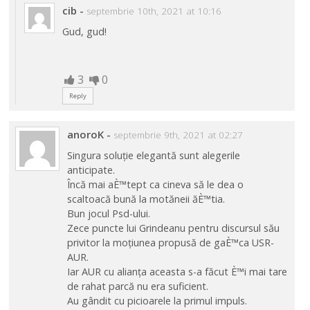
cib
-
septembrie 10th, 2021 at 10:16
Gud, gud!
3
0
Reply
anoroK
-
septembrie 9th, 2021 at 02:27
Singura soluție elegantă sunt alegerile
anticipate.
Încă mai aÈ™tept ca cineva să le dea o
scaltoacă bună la motăneii ăÈ™tia.
Bun jocul Psd-ului.
Zece puncte lui Grindeanu pentru discursul său
privitor la moțiunea propusă de gaÈ™ca USR-
AUR.
Iar AUR cu alianța aceasta s-a făcut È™i mai tare
de rahat parcă nu era suficient.
Au gândit cu picioarele la primul impuls.