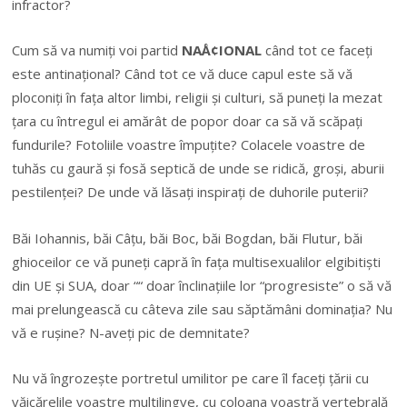
infractor?
Cum să va numiți voi partid
NAÅ¢IONAL
când tot ce faceți
este antinațional? Când tot ce vă duce capul este să vă
ploconiți în fața altor limbi, religii și culturi, să puneți la mezat
țara cu întregul ei amărât de popor doar ca să vă scăpați
fundurile? Fotoliile voastre împuțite? Colacele voastre de
tuhăs cu gaură și fosă septică de unde se ridică, groși, aburii
pestilenței? De unde vă lăsați inspirați de duhorile puterii?
Băi Iohannis, băi Câțu, băi Boc, băi Bogdan, băi Flutur, băi
ghioceilor ce vă puneți capră în fața multisexualilor elgibitiști
din UE și SUA, doar ““ doar înclinațiile lor “progresiste” o să vă
mai prelungească cu câteva zile sau săptămâni dominația? Nu
vă e rușine? N-aveți pic de demnitate?
Nu vă îngrozește portretul umilitor pe care îl faceți țării cu
văicărelile voastre multilingve, cu coloana voastră vertebrală