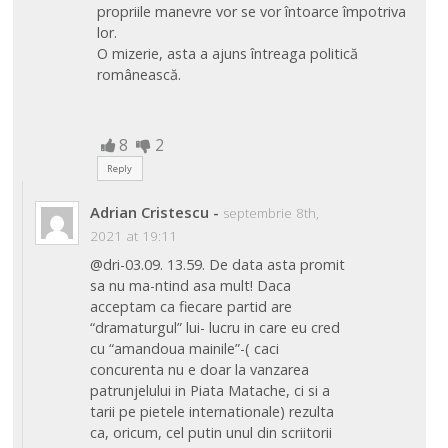
propriile manevre vor se vor întoarce împotriva
lor.
O mizerie, asta a ajuns întreaga politică
românească.
8
2
Reply
Adrian Cristescu
-
septembrie 8th,
2021 at 19:11
@dri-03.09. 13.59. De data asta promit
sa nu ma-ntind asa mult! Daca
acceptam ca fiecare partid are
“dramaturgul” lui- lucru in care eu cred
cu “amandoua mainile”-( caci
concurenta nu e doar la vanzarea
patrunjelului in Piata Matache, ci si a
tarii pe pietele internationale) rezulta
ca, oricum, cel putin unul din scriitorii