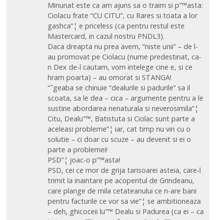
Minunat este ca am ajuns sa o traim si p”™asta:
Ciolacu frate “CU CITU”, cu Rares si toata a lor
gashca”¦ e priceless (ca pentru restul este
Mastercard, in cazul nostru PNDL3).
Daca dreapta nu prea avem, “niste unii” – de l-
au promovat pe Ciolacu (nume predestinat, ca-
n Dex de-l cautam, vom intelege cine e, si ce
hram poarta) – au omorat si STANGA!
“˜geaba se chinuie “dealurile si padurile” sa il
scoata, sa le dea – cica – argumente pentru a le
sustine abordarea nenaturala si neverosimila”¦
Citu, Dealu”™, Batistuta si Ciolac sunt parte a
aceleasi probleme”¦ iar, cat timp nu vin cu o
solutie – ci doar cu scuze – au devenit si ei o
parte a problemei!
PSD”¦ joac-o p”™asta!
PSD, cei ce mor de grija tarisoarei asteia, care-l
trimit la inaintare pe acoperitul de Grindeanu,
care plange de mila cetateanului ce n-are bani
pentru facturile ce vor sa vie”¦ se ambitioneaza
– deh, ghicoceii lu”™ Dealu si Padurea (ca ei – ca