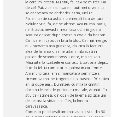
la care imi citesti. Nu stiu, fa, ca-i pe mister. Da
de ce? Pai, zice ea, ii sare in puii mei o vena ca
se enerveaza pe derbedeii astia, Nelule.
Pai el nu stie ca astia-s cremenali fara de tara,
Nelule? Stie, fa, da’ se abtine. Acu nu mai putu’,
na! Si asta, nevasta-mea, lasa ochii in gios si
scutura delicat dupe tzatze o coaja da bostan.
Ca inca e in capot in fata la bloc. Ca mai merge,
nu-i racoarea asa guitzata, da’ cica la facturilii
alea de la iarna o sa ne uitam imbracati in
palton de scanduri boss. Conte, ma scuzati…
Mau uitai la tzatzele ei conte…. E batrana deja…
Si io’ la fel. Nu am stat cu palma in cur Conte.
Am muncitara, am si mancatara semintze si
ziceam sa mai ne tragem si noi basinile fo’ cativa
ani si dupe aia… Dumnzeu cu mila la cimitir,
daca nu le inchide pretenaru matale, Arahat. Ca
stiu ca-l stimezi, da’ cica-i de la emaisix zice unii
de lucrara la vidanje in City, la londra
carevasazica.
Conte, io pe leberali am mai zis-o: ii stiu din 90