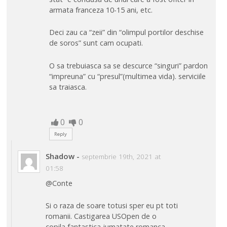
armata franceza 10-15 ani, etc.
Deci zau ca “zeii” din “olimpul portilor deschise
de soros” sunt cam ocupati.
O sa trebuiasca sa se descurce “singuri” pardon
“impreuna” cu “presul”(multimea vida). serviciile
sa traiasca.
0
0
Reply
Shadow
-
septembrie 19th, 2021 at
01:58
@Conte
Si o raza de soare totusi sper eu pt toti
romanii. Castigarea USOpen de o
copila fantastica jumatate romanca,